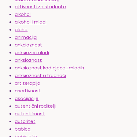
aktivnosti za studente
alkohol
alkohol i mladi
aloha
animacija
ankcioznost
anksiozni mladi
anksioznost
anksioznost kod djece i mladih
anksioznost u trudnoći
art terapija
asertivnost
asocijacije
autentični roditelji
autentičnost
autoritet
babica
babinjača