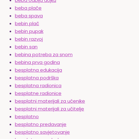
beba odbija dojku
beba plače
beba spava
bebin plač
bebin pupak
bebin razvoj
bebin san
bebina potreba za snom
bebina prva godina
besplatna edukacija
besplatna podrška
besplatna radionica
besplatne radionice
besplatni materijali za učenike
besplatni materijali za učitelje
besplatno
besplatno predavanje
besplatno savjetovanje