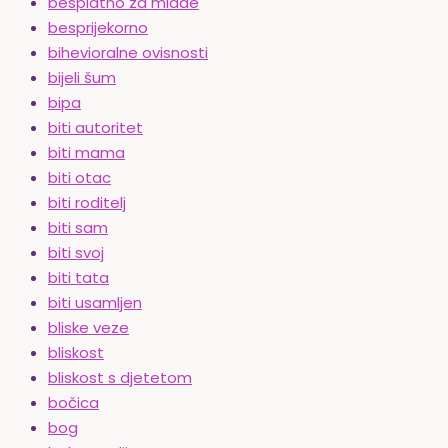
besplatno za mlade
besprijekorno
bihevioralne ovisnosti
bijeli šum
bipa
biti autoritet
biti mama
biti otac
biti roditelj
biti sam
biti svoj
biti tata
biti usamljen
bliske veze
bliskost
bliskost s djetetom
bočica
bog