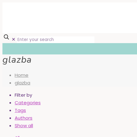
✕
glazba
Home
glazba
Filter by
Categories
Tags
Authors
Show all