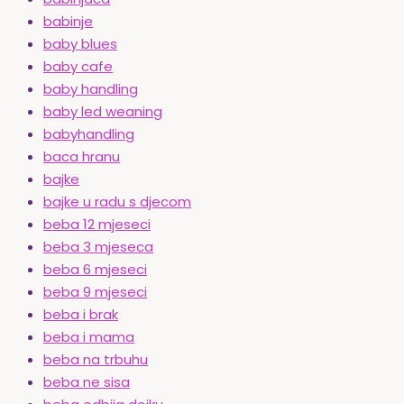
babinje
baby blues
baby cafe
baby handling
baby led weaning
babyhandling
baca hranu
bajke
bajke u radu s djecom
beba 12 mjeseci
beba 3 mjeseca
beba 6 mjeseci
beba 9 mjeseci
beba i brak
beba i mama
beba na trbuhu
beba ne sisa