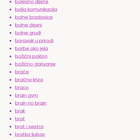
bolesno dijete
bolja komunikacija
bolne bradavice
bolne desni
bolne grudi
boravak u prirodi
borbe oko jela
božićni poklon
božićno darivanje
braća
bračna kriza
braco
brain gym
brain no brain
brak
brat
brat i sestra
bratka ljubav