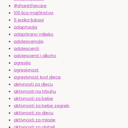
#sharethecare
100 lica majčinstva
5 jezika ljubavi
adaptacija
adaptirano mlijeko
adolescencija
adolescenti
adolescenti i alkoho
agresija
agresivnost
agresivnost kod djece
akrivnosti za djecu
aktivnosti na trbuhu
aktivnosti za bebe
aktivnosti za bebe zagreb
aktivnosti za djecu
aktivnosti za mlade
aktivnosti za obitelj