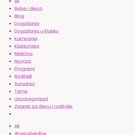
All
Bebe i djeca
Blog
Događanja
Događanja u Klubku
Kampanja
Klubkoteka
MisliOna
Novosti
Programi
Roditelji
Suradnici
Teme
Uncategorized
Zagreb za djecu i roditelje
All
#nepobjedive