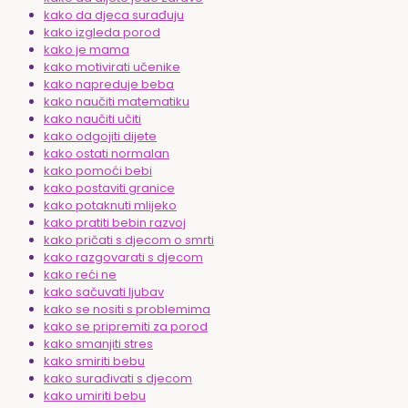
kako da djeca surađuju
kako izgleda porod
kako je mama
kako motivirati učenike
kako napreduje beba
kako naučiti matematiku
kako naučiti učiti
kako odgojiti dijete
kako ostati normalan
kako pomoći bebi
kako postaviti granice
kako potaknuti mlijeko
kako pratiti bebin razvoj
kako pričati s djecom o smrti
kako razgovarati s djecom
kako reći ne
kako sačuvati ljubav
kako se nositi s problemima
kako se pripremiti za porod
kako smanjiti stres
kako smiriti bebu
kako surađivati s djecom
kako umiriti bebu