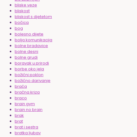
bliske veze
bliskost
bliskost s djetetom
bočica
bog
bolesno dijete
bolja komunikacija
bolne bradavice
bolne desni
bolne grudi
boravak u prirodi
borbe oko jela
božićni poklon
božićno darivanje
braća
bračna kriza
braco
brain gym
brain no brain
brak
brat
brat i sestra
bratka ljubav