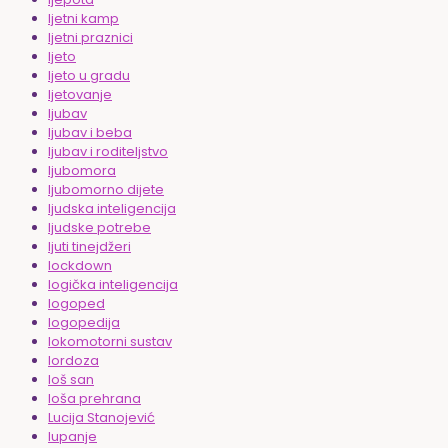
ljetni kamp
ljetni praznici
ljeto
ljeto u gradu
ljetovanje
ljubav
ljubav i beba
ljubav i roditeljstvo
ljubomora
ljubomorno dijete
ljudska inteligencija
ljudske potrebe
ljuti tinejdžeri
lockdown
logička inteligencija
logoped
logopedija
lokomotorni sustav
lordoza
loš san
loša prehrana
Lucija Stanojević
lupanje