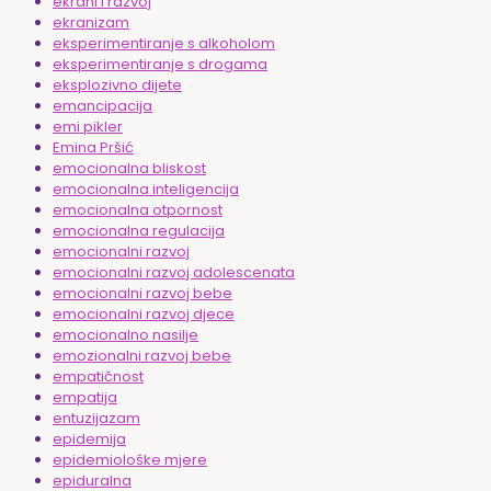
ekrani i razvoj
ekranizam
eksperimentiranje s alkoholom
eksperimentiranje s drogama
eksplozivno dijete
emancipacija
emi pikler
Emina Pršić
emocionalna bliskost
emocionalna inteligencija
emocionalna otpornost
emocionalna regulacija
emocionalni razvoj
emocionalni razvoj adolescenata
emocionalni razvoj bebe
emocionalni razvoj djece
emocionalno nasilje
emozionalni razvoj bebe
empatičnost
empatija
entuzijazam
epidemija
epidemiološke mjere
epiduralna