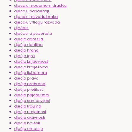
djeca u modernom društvu
djeca u pandemiji
djeca u razvodu braka
djeca u vrtlogu razvoda
dječaci
dječaci u pubertetu
dječja agresija
dječja debljina
dječja hrana
dječja igra
dječja književnost
dječja kralježnica
dječja ljubomora
dječja prava
dječja prehrana
dječja pretilost
dječja prijateljstva
dječja samosvijest
dječja trauma
dječja umjetnost
dječje aktivnosti
dječje bolesti
dječje emocije