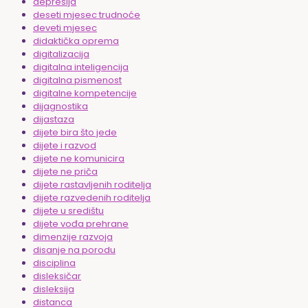
depresija
deseti mjesec trudnoće
deveti mjesec
didaktička oprema
digitalizacija
digitalna inteligencija
digitalna pismenost
digitalne kompetencije
dijagnostika
dijastaza
dijete bira što jede
dijete i razvod
dijete ne komunicira
dijete ne priča
dijete rastavljenih roditelja
dijete razvedenih roditelja
dijete u središtu
dijete vođa prehrane
dimenzije razvoja
disanje na porodu
disciplina
disleksičar
disleksija
distanca