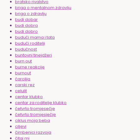
bratsko rivalstvo
briga o mentalnom zdravlju
briga o zdravlju
budi dobar
budi dobra
budi dobro
budući mama i tata
budući roditelji
budućnost
buntovni tinejdžeri
burn out
burne reakcije
burnout
čarolija
carski rez
celulit
centar klubko
centar za roditelje klubko
četvrto tromjesečje
četvrto tromjesječje
ciklus moja beba
ciljevi
čimbenici razvoja
čitaj mi