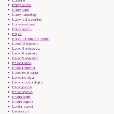
babinje
baby blues
baby cafe
baby handling
baby led weaning
babyhandling
baca hranu
bajke
bajke u radu s djecom
beba 12 mjeseci
beba 3 mjeseca
beba 6 mjeseci
beba 9 mjeseci
beba i brak
beba i mama
beba na trbuhu
beba ne sisa
beba odbija dojku
beba plače
beba spava
bebin plač
bebin pupak
bebin razvoj
bebin san