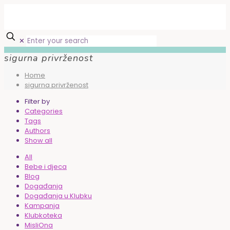
✕
sigurna privrženost
Home
sigurna privrženost
Filter by
Categories
Tags
Authors
Show all
All
Bebe i djeca
Blog
Događanja
Događanja u Klubku
Kampanja
Klubkoteka
MisliOna