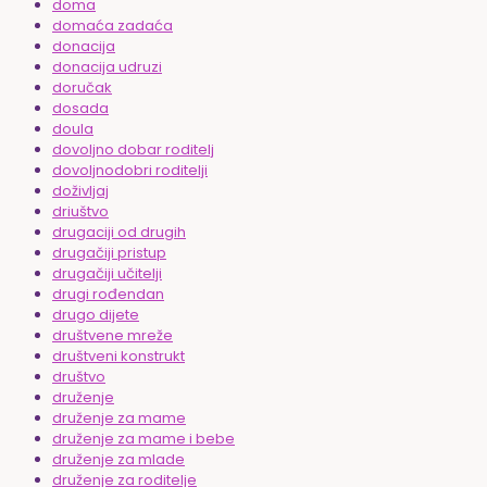
doma
domaća zadaća
donacija
donacija udruzi
doručak
dosada
doula
dovoljno dobar roditelj
dovoljnodobri roditelji
doživljaj
driuštvo
drugaciji od drugih
drugačiji pristup
drugačiji učitelji
drugi rođendan
drugo dijete
društvene mreže
društveni konstrukt
društvo
druženje
druženje za mame
druženje za mame i bebe
druženje za mlade
druženje za roditelje