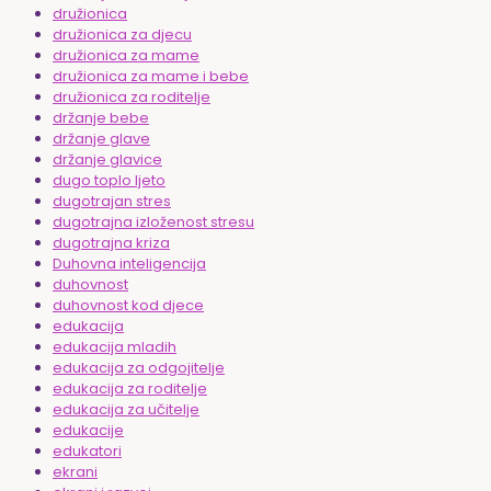
družionica
družionica za djecu
družionica za mame
družionica za mame i bebe
družionica za roditelje
držanje bebe
držanje glave
držanje glavice
dugo toplo ljeto
dugotrajan stres
dugotrajna izloženost stresu
dugotrajna kriza
Duhovna inteligencija
duhovnost
duhovnost kod djece
edukacija
edukacija mladih
edukacija za odgojitelje
edukacija za roditelje
edukacija za učitelje
edukacije
edukatori
ekrani