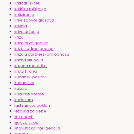
kritičari škole
kritičko mišljenje
kritiziranje
krivi izgovor glasova
krivnja
krivo držanje
kriza
kriza prve godine
kriza sedme godine
kriza u partnerskom odnosu
krizna situacija
krupna motorika
kruta hrana
kućanski poslovi
kućanstvo
kultura
kulturne norme
kurikulum
last minute poklon
ležaljka za bebe
life coach
lijek za stres
lingvistička inteligencija
ljepota