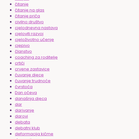
čitanje
čitanje na glas
čitanje priča
civilno društvo
cjelodnevna nastava
cjeloviti razvoj
cjeloživotno učenje
cjepivo
članstvo
coaching za roditelje
crtići
crvene zastavice
čuvanje djece
čuvanje trudnoće
čvrstoća
Dan očeva
današnja djeca
dar
darivanje
darovi
debata
debatni klub
deformacija kičme