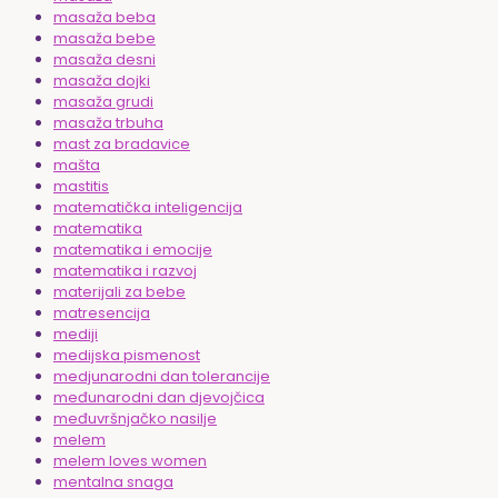
masaža beba
masaža bebe
masaža desni
masaža dojki
masaža grudi
masaža trbuha
mast za bradavice
mašta
mastitis
matematička inteligencija
matematika
matematika i emocije
matematika i razvoj
materijali za bebe
matresencija
mediji
medijska pismenost
medjunarodni dan tolerancije
međunarodni dan djevojčica
međuvršnjačko nasilje
melem
melem loves women
mentalna snaga