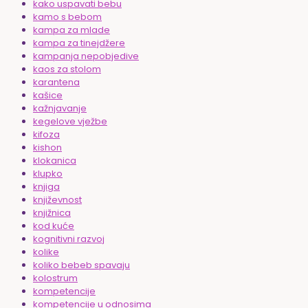
kako uspavati bebu
kamo s bebom
kampa za mlade
kampa za tinejdžere
kampanja nepobjedive
kaos za stolom
karantena
kašice
kažnjavanje
kegelove vježbe
kifoza
kishon
klokanica
klupko
knjiga
književnost
knjižnica
kod kuće
kognitivni razvoj
kolike
koliko bebeb spavaju
kolostrum
kompetencije
kompetencije u odnosima