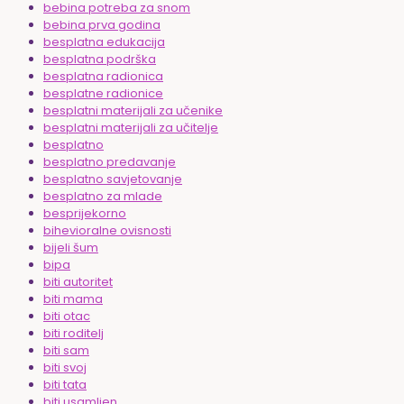
bebina potreba za snom
bebina prva godina
besplatna edukacija
besplatna podrška
besplatna radionica
besplatne radionice
besplatni materijali za učenike
besplatni materijali za učitelje
besplatno
besplatno predavanje
besplatno savjetovanje
besplatno za mlade
besprijekorno
bihevioralne ovisnosti
bijeli šum
bipa
biti autoritet
biti mama
biti otac
biti roditelj
biti sam
biti svoj
biti tata
biti usamljen