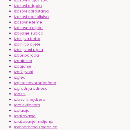
izazovi majčinstva
izazovi odgoja
izazovi odrastanja
izazovi roditeljstva
izazovne teme
izazovno dijete
izbijanje zubića
izbirljiva beba
izbirljivo dijete
izbirljivost u jelu
izbor poroda
izdajalica
izdajanje
izdržljivost
izgled
izgled novorođenčeta
izgradnja odnosa
izlasci
izlasci tinejdžera
izlet s djecom
izolacija
izražavanje
izražavanje mišljenja
izvanbračna zajednica