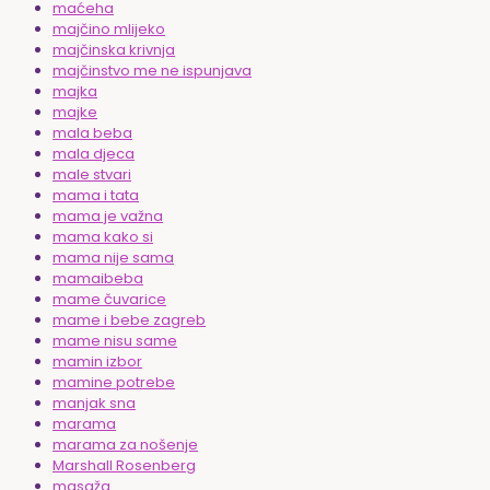
maćeha
majčino mlijeko
majčinska krivnja
majčinstvo me ne ispunjava
majka
majke
mala beba
mala djeca
male stvari
mama i tata
mama je važna
mama kako si
mama nije sama
mamaibeba
mame čuvarice
mame i bebe zagreb
mame nisu same
mamin izbor
mamine potrebe
manjak sna
marama
marama za nošenje
Marshall Rosenberg
masaža