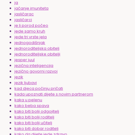
ja
jačanje imuniteta
jasličarac
jasličarci
je li porod počeo
jede samo kruh
jede tri vrste jela
jednogodišnjak
jednoroditeljska obitelj
jednoroditeljske obitelji
jesper juul
jezična inteligencija
jezično govorni razvoj
jezik
jezik ljubavi
kad djeca počinju pričati
kada upoznati dijete s novim partnerom
kaka u pelenu
kako beba spava
kako biti bolji odgojitelj
kako biti bolji roditelj
kako biti bolji učitelj
kako biti dobar roditelj
kako da dijete jede zdravo