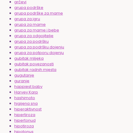
grčevi
grupa podrške
grupa podrške za mame
grupa za igru
grupa za mame
grupa za mame i bebe
grupa za odgojitelje
grupa za podršku
grupa za podršku dojenju
grupa za potporu dojenju
gubitak mlijeka
gubitak povezanosti
gubitak radnih mjesta
gugutanje
guranje
happiest baby
Harvey Karp
hashimoto
higijena sna
hiperaktivnost
hipertiroza
hipertonud
hipotiroza
hipotonus