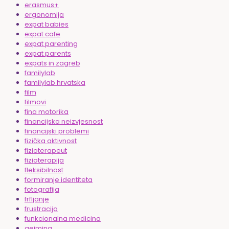
erasmus+
ergonomija
expat babies
expat cafe
expat parenting
expat parents
expats in zagreb
familylab
familylab hrvatska
film
filmovi
fina motorika
financijska neizvjesnost
financijski problemi
fizička aktivnost
fizioterapeut
fizioterapija
fleksibilnost
formiranje identiteta
fotografija
frfljanje
frustracija
funkcionalna medicina
gejming