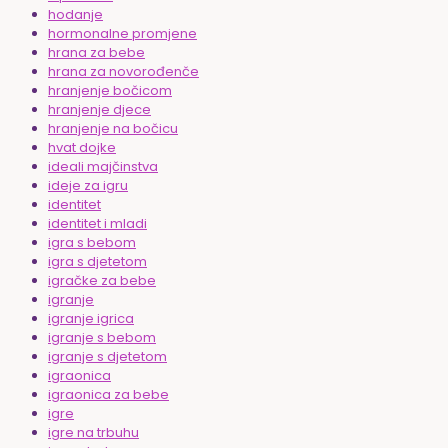
hodanje
hormonalne promjene
hrana za bebe
hrana za novorođenče
hranjenje bočicom
hranjenje djece
hranjenje na bočicu
hvat dojke
ideali majčinstva
ideje za igru
identitet
identitet i mladi
igra s bebom
igra s djetetom
igračke za bebe
igranje
igranje igrica
igranje s bebom
igranje s djetetom
igraonica
igraonica za bebe
igre
igre na trbuhu