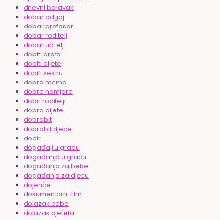
dnevni boravak
dobar odgoj
dobar profesor
dobar roditelj
dobar učitelj
dobiti brata
dobiti dijete
dobiti sestru
dobra mama
dobre namjere
dobri roditelji
dobro dijete
dobrobit
dobrobit djece
dodir
događaji u gradu
događanja u gradu
događanja za bebe
događanja za djecu
dojenče
dokumentarni film
dolazak bebe
dolazak djeteta