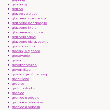
giveaway
glazba
glazba za djecu
glazbena inteligencija
glazbena pedagogija
glazbena škola
glazbene radionice
glazbeni odgoj
glazbeno obrazovanje
godišnji odmor
godišnji s djecom
gostovanje
govor
govorne vježbe
govorništvo
govorno jezični razvoj
grad rijeka
gradivo
grafomotorika
granice
granice u odgoju
granice u odnosima
granice u odnosu