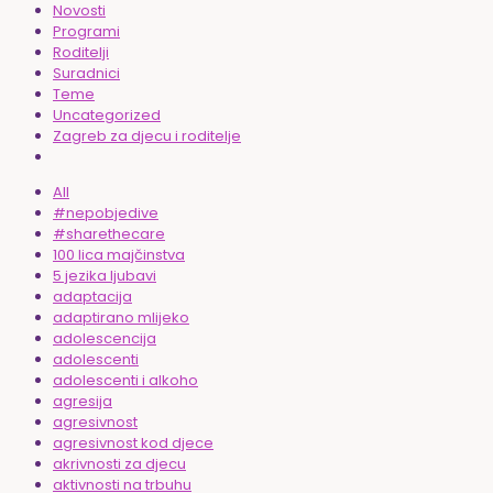
Novosti
Programi
Roditelji
Suradnici
Teme
Uncategorized
Zagreb za djecu i roditelje
All
#nepobjedive
#sharethecare
100 lica majčinstva
5 jezika ljubavi
adaptacija
adaptirano mlijeko
adolescencija
adolescenti
adolescenti i alkoho
agresija
agresivnost
agresivnost kod djece
akrivnosti za djecu
aktivnosti na trbuhu