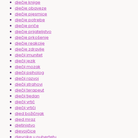
dječje knjige
dječje obaveze
dječje pjesmice
dječje potrebe
dječje priče
dječje prijateljstvo
dječje prkošenje
dječje reakcije
dječje zdravlje
dječji imunitet
dječji jezik
dječji mozak
dječji psiholog
dječji razvoj
dječji strahovi
dječji terapeut
dječji tjedan
dječji vrtić
dječji vrtići
djed božićnjak
djed mraz
djetinjstvo
djevojčice
djevojke u pubertetu