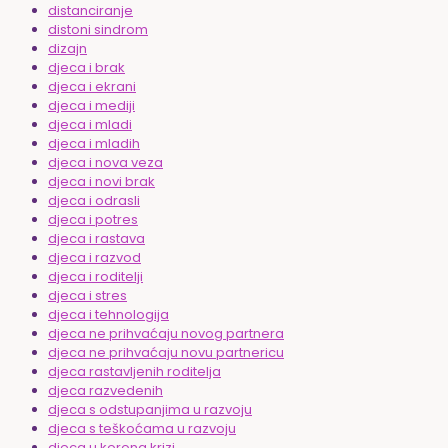
distanciranje
distoni sindrom
dizajn
djeca i brak
djeca i ekrani
djeca i mediji
djeca i mladi
djeca i mladih
djeca i nova veza
djeca i novi brak
djeca i odrasli
djeca i potres
djeca i rastava
djeca i razvod
djeca i roditelji
djeca i stres
djeca i tehnologija
djeca ne prihvaćaju novog partnera
djeca ne prihvaćaju novu partnericu
djeca rastavljenih roditelja
djeca razvedenih
djeca s odstupanjima u razvoju
djeca s teškoćama u razvoju
djeca u korona krizi