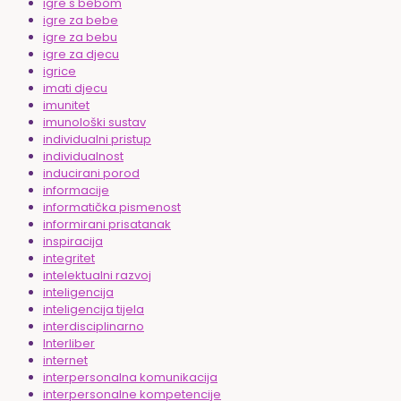
igre s bebom
igre za bebe
igre za bebu
igre za djecu
igrice
imati djecu
imunitet
imunološki sustav
individualni pristup
individualnost
inducirani porod
informacije
informatička pismenost
informirani prisatanak
inspiracija
integritet
intelektualni razvoj
inteligencija
inteligencija tijela
interdisciplinarno
Interliber
internet
interpersonalna komunikacija
interpersonalne kompetencije