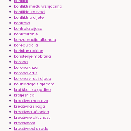
konflikti
konflikti među vršnjacima
konfliktni razvod
konfliktno dijete
kontrola
kontrola bijesa
kontroliranje
konzumacija alkohola
koregulacija
koristan poklon
korištenje mobitela
korona
korona kriza
korona virus
korona virus i djeca
kounikacija s djecom
kraj školske godine
kralježnica
kreativna nastava
kreativna snaga
kreativna učionica
kreativne aktivnosti
kreativnost
kreativnost u radu