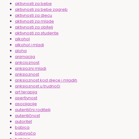
aktivnosti za bebe
aktivnosti za bebe zagreb
aktivnosti za djecu
aktivnosti za mlade
aktivnosti za obitelj
aktivnosti za studente
alkohol
alkohol i mladi
aloha
animacija
ankcioznost
anksiozni mladi
anksioznost
anksioznost kod djece i mladih
anksioznost u trudnoći
art terapija
asertivnost
asocijacije
autentični roditelji
autentičnost
autoritet
babica
babinjača