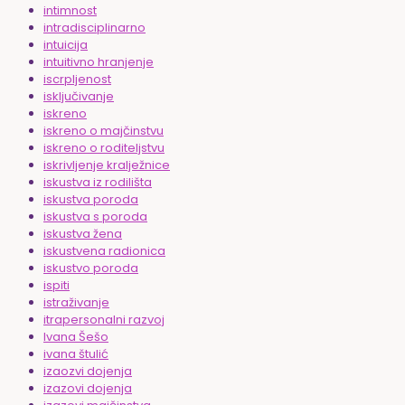
intimnost
intradisciplinarno
intuicija
intuitivno hranjenje
iscrpljenost
isključivanje
iskreno
iskreno o majčinstvu
iskreno o roditeljstvu
iskrivljenje kralježnice
iskustva iz rodilišta
iskustva poroda
iskustva s poroda
iskustva žena
iskustvena radionica
iskustvo poroda
ispiti
istraživanje
itrapersonalni razvoj
Ivana Šešo
ivana štulić
izaozvi dojenja
izazovi dojenja