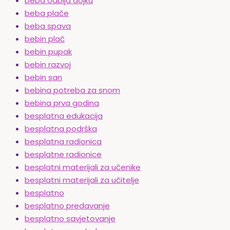
beba odbija dojku
beba plače
beba spava
bebin plač
bebin pupak
bebin razvoj
bebin san
bebina potreba za snom
bebina prva godina
besplatna edukacija
besplatna podrška
besplatna radionica
besplatne radionice
besplatni materijali za učenike
besplatni materijali za učitelje
besplatno
besplatno predavanje
besplatno savjetovanje