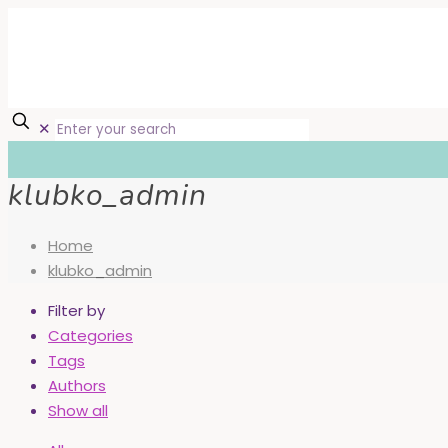
✕
klubko_admin
Home
klubko_admin
Filter by
Categories
Tags
Authors
Show all