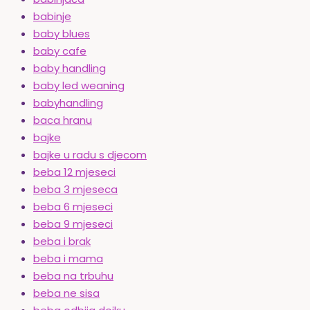
babinje
baby blues
baby cafe
baby handling
baby led weaning
babyhandling
baca hranu
bajke
bajke u radu s djecom
beba 12 mjeseci
beba 3 mjeseca
beba 6 mjeseci
beba 9 mjeseci
beba i brak
beba i mama
beba na trbuhu
beba ne sisa