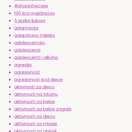
#sharethecare
100 lica majčinstva
5 jezika ljubavi
adaptacija
adaptirano mlijeko
adolescencija
adolescenti
adolescenti i alkoho
agresija
agresivnost
agresivnost kod djece
akrivnosti za djecu
aktivnosti na trbuhu
aktivnosti za bebe
aktivnosti za bebe zagreb
aktivnosti za djecu
aktivnosti za mlade
aktivnosti za obitelj