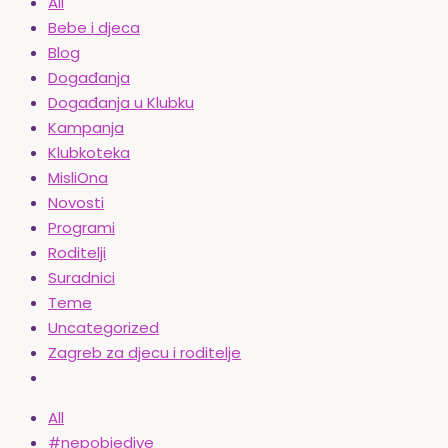
All
Bebe i djeca
Blog
Događanja
Događanja u Klubku
Kampanja
Klubkoteka
MisliOna
Novosti
Programi
Roditelji
Suradnici
Teme
Uncategorized
Zagreb za djecu i roditelje
All
#nepobjedive