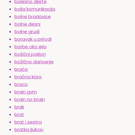
bolesno dijete
bolja komunikacija
bolne bradavice
bolne desni
bolne grudi
boravak u prirodi
borbe oko jela
božićni poklon
božićno darivanje
braća
bračna kriza
braco
brain gym
brain no brain
brak
brat
brat i sestra
bratka ljubav