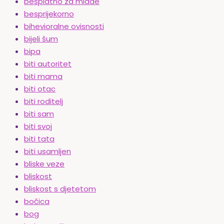
besplatno za mlade
besprijekorno
bihevioralne ovisnosti
bijeli šum
bipa
biti autoritet
biti mama
biti otac
biti roditelj
biti sam
biti svoj
biti tata
biti usamljen
bliske veze
bliskost
bliskost s djetetom
bočica
bog