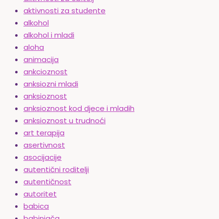
aktivnosti za studente
alkohol
alkohol i mladi
aloha
animacija
ankcioznost
anksiozni mladi
anksioznost
anksioznost kod djece i mladih
anksioznost u trudnoći
art terapija
asertivnost
asocijacije
autentični roditelji
autentičnost
autoritet
babica
babinjača