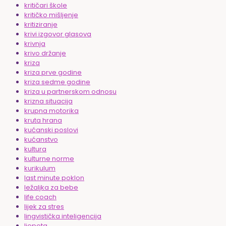
kritičari škole
kritičko mišljenje
kritiziranje
krivi izgovor glasova
krivnja
krivo držanje
kriza
kriza prve godine
kriza sedme godine
kriza u partnerskom odnosu
krizna situacija
krupna motorika
kruta hrana
kućanski poslovi
kućanstvo
kultura
kulturne norme
kurikulum
last minute poklon
ležaljka za bebe
life coach
lijek za stres
lingvistička inteligencija
ljepota