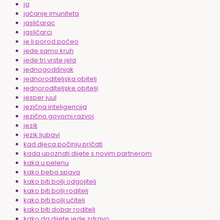
ja
jačanje imuniteta
jasličarac
jasličarci
je li porod počeo
jede samo kruh
jede tri vrste jela
jednogodišnjak
jednoroditeljska obitelj
jednoroditeljske obitelji
jesper juul
jezična inteligencija
jezično govorni razvoj
jezik
jezik ljubavi
kad djeca počinju pričati
kada upoznati dijete s novim partnerom
kaka u pelenu
kako beba spava
kako biti bolji odgojitelj
kako biti bolji roditelj
kako biti bolji učitelj
kako biti dobar roditelj
kako da dijete jede zdravo