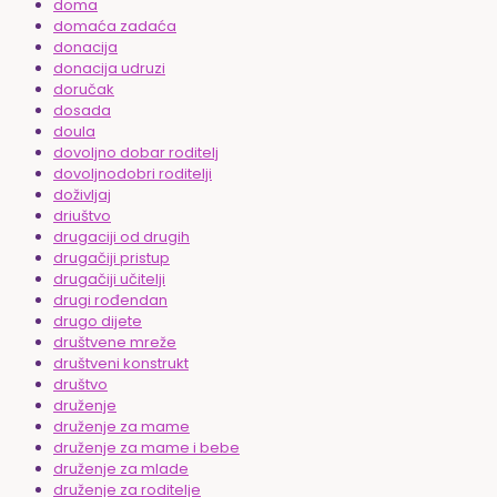
doma
domaća zadaća
donacija
donacija udruzi
doručak
dosada
doula
dovoljno dobar roditelj
dovoljnodobri roditelji
doživljaj
driuštvo
drugaciji od drugih
drugačiji pristup
drugačiji učitelji
drugi rođendan
drugo dijete
društvene mreže
društveni konstrukt
društvo
druženje
druženje za mame
druženje za mame i bebe
druženje za mlade
druženje za roditelje