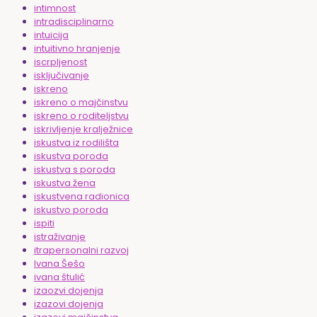
intimnost
intradisciplinarno
intuicija
intuitivno hranjenje
iscrpljenost
isključivanje
iskreno
iskreno o majčinstvu
iskreno o roditeljstvu
iskrivljenje kralježnice
iskustva iz rodilišta
iskustva poroda
iskustva s poroda
iskustva žena
iskustvena radionica
iskustvo poroda
ispiti
istraživanje
itrapersonalni razvoj
Ivana Šešo
ivana štulić
izaozvi dojenja
izazovi dojenja