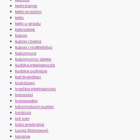
ljetni kamp
ljetni praznici
ljeto
ljeto u gradu
ljetovanje
ljubav
ljubav i beba
ljubav i roditeljstvo
ljubomora
ljubomorno dijete
ljudska inteligencija
ljudske potrebe
ljuti tinejdžeri
lockdown
logička inteligencija
logoped
logopedija
lokomotorni sustav
lordoza
loš san
loša prehrana
Lucija Stanojević
lupanje