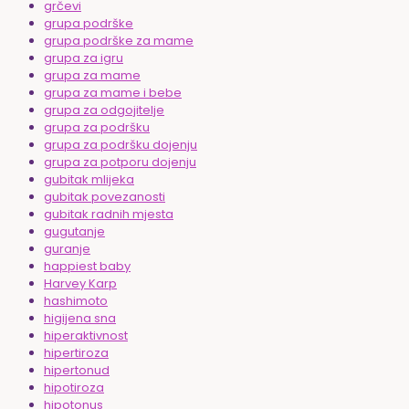
grčevi
grupa podrške
grupa podrške za mame
grupa za igru
grupa za mame
grupa za mame i bebe
grupa za odgojitelje
grupa za podršku
grupa za podršku dojenju
grupa za potporu dojenju
gubitak mlijeka
gubitak povezanosti
gubitak radnih mjesta
gugutanje
guranje
happiest baby
Harvey Karp
hashimoto
higijena sna
hiperaktivnost
hipertiroza
hipertonud
hipotiroza
hipotonus