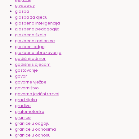
giveaway
glazba
glazba za djecu
glazbena inteligencija
glazbena pedagogija
glazbena škola
glazbene radionice
glazbeni odgoj
glazbeno obrazovanje
godišnji odmor
godišnji s djecom
gostovanje
govor
govorne vježbe
govorništvo
govorno jezični razvoj
grad rijeka
gradivo
grafomotorika
granice
granice u odgoju
granice u odnosima
granice u odnosu