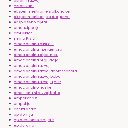
ekrani i razvoj
ekranizam
eksperimentiranje s alkoholom
eksperimentiranje s drogama
eksplozivno dijete
emancipacija
emi pikler
Emina Pršić
emocionalna bliskost
emocionalna inteligencija
emocionalna otpornost
emocionalna regulacija
emocionalni razvoj
emocionalni razvoj adolescenata
emocionalni razvoj bebe
emocionalni razvoj djece
emocionalno nasilje
emozionalni razvoj bebe
empatičnost
empatija
entuzijazam
epidemija
epidemiološke mjere
epiduralna