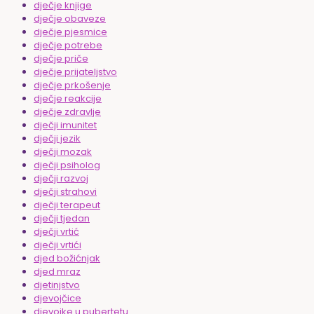
dječje knjige
dječje obaveze
dječje pjesmice
dječje potrebe
dječje priče
dječje prijateljstvo
dječje prkošenje
dječje reakcije
dječje zdravlje
dječji imunitet
dječji jezik
dječji mozak
dječji psiholog
dječji razvoj
dječji strahovi
dječji terapeut
dječji tjedan
dječji vrtić
dječji vrtići
djed božićnjak
djed mraz
djetinjstvo
djevojčice
djevojke u pubertetu