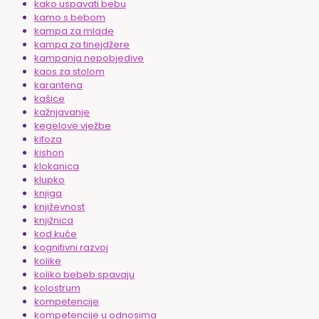
kako uspavati bebu
kamo s bebom
kampa za mlade
kampa za tinejdžere
kampanja nepobjedive
kaos za stolom
karantena
kašice
kažnjavanje
kegelove vježbe
kifoza
kishon
klokanica
klupko
knjiga
književnost
knjižnica
kod kuće
kognitivni razvoj
kolike
koliko bebeb spavaju
kolostrum
kompetencije
kompetencije u odnosima