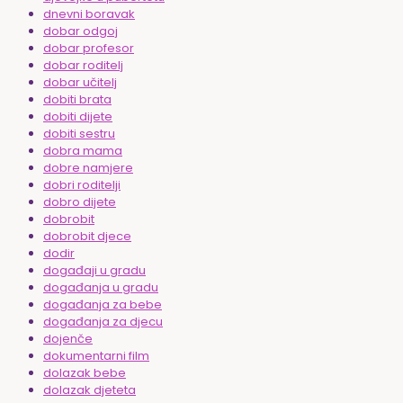
dnevni boravak
dobar odgoj
dobar profesor
dobar roditelj
dobar učitelj
dobiti brata
dobiti dijete
dobiti sestru
dobra mama
dobre namjere
dobri roditelji
dobro dijete
dobrobit
dobrobit djece
dodir
događaji u gradu
događanja u gradu
događanja za bebe
događanja za djecu
dojenče
dokumentarni film
dolazak bebe
dolazak djeteta