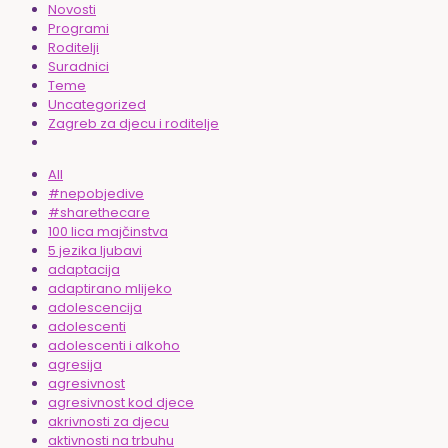
Novosti
Programi
Roditelji
Suradnici
Teme
Uncategorized
Zagreb za djecu i roditelje
All
#nepobjedive
#sharethecare
100 lica majčinstva
5 jezika ljubavi
adaptacija
adaptirano mlijeko
adolescencija
adolescenti
adolescenti i alkoho
agresija
agresivnost
agresivnost kod djece
akrivnosti za djecu
aktivnosti na trbuhu