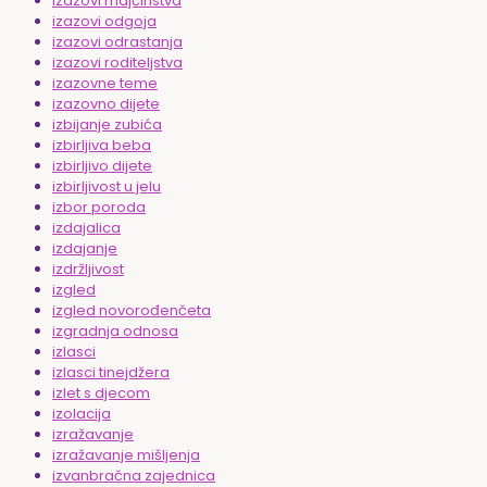
izazovi majčinstva
izazovi odgoja
izazovi odrastanja
izazovi roditeljstva
izazovne teme
izazovno dijete
izbijanje zubića
izbirljiva beba
izbirljivo dijete
izbirljivost u jelu
izbor poroda
izdajalica
izdajanje
izdržljivost
izgled
izgled novorođenčeta
izgradnja odnosa
izlasci
izlasci tinejdžera
izlet s djecom
izolacija
izražavanje
izražavanje mišljenja
izvanbračna zajednica