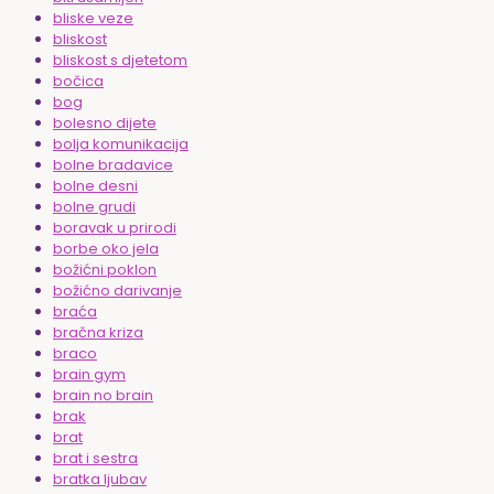
bliske veze
bliskost
bliskost s djetetom
bočica
bog
bolesno dijete
bolja komunikacija
bolne bradavice
bolne desni
bolne grudi
boravak u prirodi
borbe oko jela
božićni poklon
božićno darivanje
braća
bračna kriza
braco
brain gym
brain no brain
brak
brat
brat i sestra
bratka ljubav