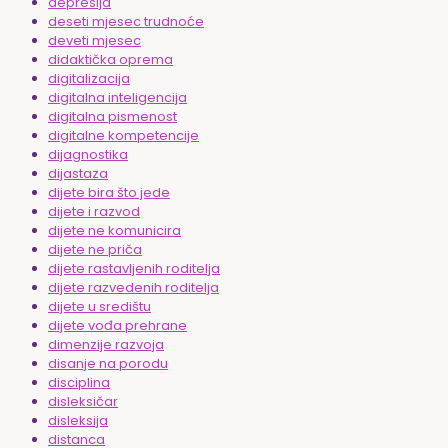
depresija
deseti mjesec trudnoće
deveti mjesec
didaktička oprema
digitalizacija
digitalna inteligencija
digitalna pismenost
digitalne kompetencije
dijagnostika
dijastaza
dijete bira što jede
dijete i razvod
dijete ne komunicira
dijete ne priča
dijete rastavljenih roditelja
dijete razvedenih roditelja
dijete u središtu
dijete vođa prehrane
dimenzije razvoja
disanje na porodu
disciplina
disleksičar
disleksija
distanca