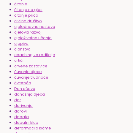
čitanje
čitanje na glas
čitanje priča
civilno društvo
cjelodnevna nastava
cjeloviti razvoj
cjeloživotno učenje
cjepivo
članstvo
coaching za roditelje
crtići
crvene zastavice
čuvanje djece
čuvanje trudnoće
čvrstoća
Dan očeva
današnja djeca
dar
darivanje
darovi
debata
debatni klub
deformacija kičme