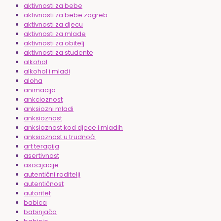
aktivnosti za bebe
aktivnosti za bebe zagreb
aktivnosti za djecu
aktivnosti za mlade
aktivnosti za obitelj
aktivnosti za studente
alkohol
alkohol i mladi
aloha
animacija
ankcioznost
anksiozni mladi
anksioznost
anksioznost kod djece i mladih
anksioznost u trudnoći
art terapija
asertivnost
asocijacije
autentični roditelji
autentičnost
autoritet
babica
babinjača