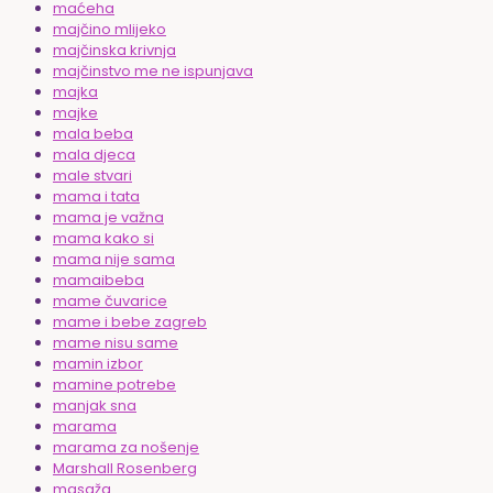
maćeha
majčino mlijeko
majčinska krivnja
majčinstvo me ne ispunjava
majka
majke
mala beba
mala djeca
male stvari
mama i tata
mama je važna
mama kako si
mama nije sama
mamaibeba
mame čuvarice
mame i bebe zagreb
mame nisu same
mamin izbor
mamine potrebe
manjak sna
marama
marama za nošenje
Marshall Rosenberg
masaža