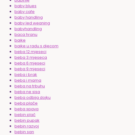
babinje
baby blues
baby cafe
baby handling
baby led weaning
babyhandling
baca hranu
bajke
bajke u radu s djecom
beba 12 mjeseci
beba 3 mjeseca
beba 6 mjeseci
beba 9 mjeseci
beba i brak
beba i mama
beba na trbuhu
beba ne sisa
beba odbija dojku
beba plače
beba spava
bebin plač
bebin pupak
bebin razvoj
bebin san