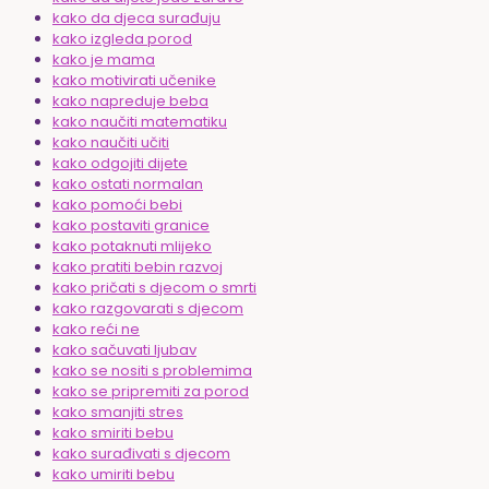
kako da djeca surađuju
kako izgleda porod
kako je mama
kako motivirati učenike
kako napreduje beba
kako naučiti matematiku
kako naučiti učiti
kako odgojiti dijete
kako ostati normalan
kako pomoći bebi
kako postaviti granice
kako potaknuti mlijeko
kako pratiti bebin razvoj
kako pričati s djecom o smrti
kako razgovarati s djecom
kako reći ne
kako sačuvati ljubav
kako se nositi s problemima
kako se pripremiti za porod
kako smanjiti stres
kako smiriti bebu
kako surađivati s djecom
kako umiriti bebu