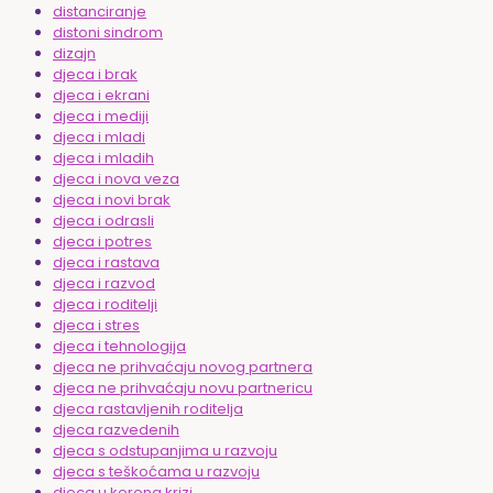
distanciranje
distoni sindrom
dizajn
djeca i brak
djeca i ekrani
djeca i mediji
djeca i mladi
djeca i mladih
djeca i nova veza
djeca i novi brak
djeca i odrasli
djeca i potres
djeca i rastava
djeca i razvod
djeca i roditelji
djeca i stres
djeca i tehnologija
djeca ne prihvaćaju novog partnera
djeca ne prihvaćaju novu partnericu
djeca rastavljenih roditelja
djeca razvedenih
djeca s odstupanjima u razvoju
djeca s teškoćama u razvoju
djeca u korona krizi