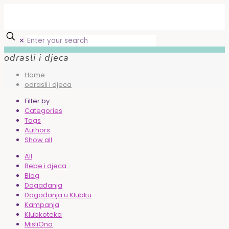
✕
odrasli i djeca
Home
odrasli i djeca
Filter by
Categories
Tags
Authors
Show all
All
Bebe i djeca
Blog
Događanja
Događanja u Klubku
Kampanja
Klubkoteka
MisliOna