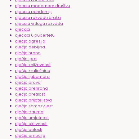
djeca u modernom društvu
djeca u pandemiji
djeca u razvodu braka
djeca u vrtlogu razvoda
dječaci
dječaci u pubertetu
dječja agresija
dječja debljina
dječja hrana
dječja igra
dječja književnost
dječja kralježnica
dječja ljubomora
dječja prava
dječja prehrana
dječja pretilost
dječja prijateljstva
dječja samosvijest
dječja trauma
dječja umjetnost
dječje aktivnosti
dječje bolesti
dječje emocije