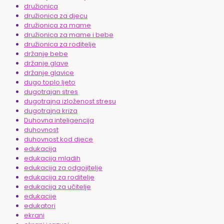
družionica
družionica za djecu
družionica za mame
družionica za mame i bebe
družionica za roditelje
držanje bebe
držanje glave
držanje glavice
dugo toplo ljeto
dugotrajan stres
dugotrajna izloženost stresu
dugotrajna kriza
Duhovna inteligencija
duhovnost
duhovnost kod djece
edukacija
edukacija mladih
edukacija za odgojitelje
edukacija za roditelje
edukacija za učitelje
edukacije
edukatori
ekrani