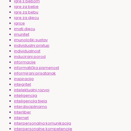
igre s bebom
igre za bebe
igre za bebu
igre za djecu
igrice
imati djecu
imunitet
imunološki sustav
individualni pristup
individualnost
inducirani porod
informacije
informatička pismenost
informirani prisatanak
inspiracija
integritet
intelektualni razvoj
inteligencija
inteligencija tijela
interdisciplinarno
Interliber
internet
interpersonalna komunikacija
interpersonalne kompetencije