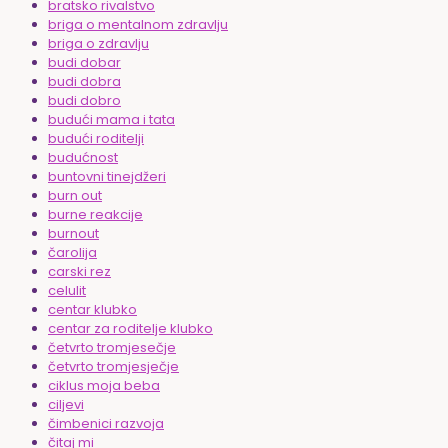
bratsko rivalstvo
briga o mentalnom zdravlju
briga o zdravlju
budi dobar
budi dobra
budi dobro
budući mama i tata
budući roditelji
budućnost
buntovni tinejdžeri
burn out
burne reakcije
burnout
čarolija
carski rez
celulit
centar klubko
centar za roditelje klubko
četvrto tromjesečje
četvrto tromjesječje
ciklus moja beba
ciljevi
čimbenici razvoja
čitaj mi