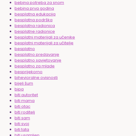
bebina potreba za snom
bebina prva godina
besplatna edukacija
besplatna podrška
besplatna radionica
besplatne radionice
besplatni materijali za učenike
besplatni materijali za učitelje
besplatno
besplatno predavanje
besplatno savjetovanje
besplatno za mlade
besprijekorno
bihevioralne ovisnosti
bijeli šum
bipa
biti autoritet
biti mama
biti otac
biti roditelj
biti sam
biti svoj
biti tata
biti usamljen