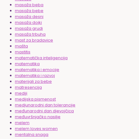
masaža beba
masaža bebe
masaža desni
masaža dojki
masaža grudi
masaža trbuha
mast za bradavice
mašta
mastitis
matematička inteligencija
matematika
matematika i emocije
matematika i razvoj
materijali za bebe
matresencija
mediji
medijska pismenost
medjunarodni dan tolerancije
međunarodni dan djevojčica
međuvršnjačko nasilje
melem
melem loves women
mentalna snaga