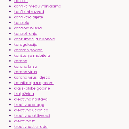
konflikti
konflikti među vršnjacima
konfliktni razvod
konfliktno dijete
kontrola
kontrola bijesa
kontroliranje
konzumacija alkohola
koregulacija
koristan poklon
korištenje mobitela
korona
korona kriza
korona virus
korona virus i djeca
kounikacija s djecom
kraj školske godine
kralježnica
kreativna nastava
kreativna snaga
kreativna učionica
kreativne aktivnosti
kreativnost
kreativnost u radu