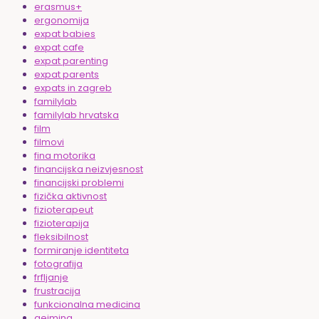
erasmus+
ergonomija
expat babies
expat cafe
expat parenting
expat parents
expats in zagreb
familylab
familylab hrvatska
film
filmovi
fina motorika
financijska neizvjesnost
financijski problemi
fizička aktivnost
fizioterapeut
fizioterapija
fleksibilnost
formiranje identiteta
fotografija
frfljanje
frustracija
funkcionalna medicina
gejming