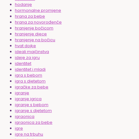
hodanje
hormonalne promjene
hrana za bebe
hrana za novorođenče
hranjenje bočicom
hranjenje djece
hranjenje na bočicu
hvat dojke
ideali majčinstva
ideje za igru
identitet
identitet i mladi
igra s bebom
igra s djetetom
igračke za bebe
igranje
igranje igrica
igranje s bebom
igranje s djetetom
igraonica
igraonica za bebe
igre
igre na trbuhu