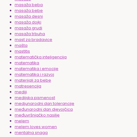
masaža beba
masaža bebe
masaža desni
masaža dojki
masaža grudi
masaža trbuha
mast za bradavice
mašta
mastitis
matematička inteligencija
matematika
matematika i emocije
matematika i razvoj
materijali za bebe
matresencija
mediji
medijska pismenost
medjunarodni dan tolerancije
međunarodni dan djevojčica
međuvršnjačko nasilje
melem
melem loves women
mentalna snaga