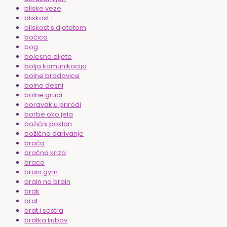
bliske veze
bliskost
bliskost s djetetom
bočica
bog
bolesno dijete
bolja komunikacija
bolne bradavice
bolne desni
bolne grudi
boravak u prirodi
borbe oko jela
božićni poklon
božićno darivanje
braća
bračna kriza
braco
brain gym
brain no brain
brak
brat
brat i sestra
bratka ljubav