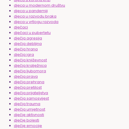
djeca u modernom društvu
djeca u pandemiji
djeca u razvodu braka
djeca u vrtlogu razvoda
dječaci
dječaci u pubertetu
dječja agresija
dječja debljina
dječja hrana
dječja igra
dječja književnost
dječja kralježnica
dječja ljubomora
dječja prava
dječja prehrana
dječja pretilost
dječja prijateljstva
dječja samosvijest
dječja trauma
dječja umjetnost
dječje aktivnosti
dječje bolesti
dječje emocije