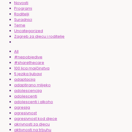
Novosti
Programi
Roditelji
Suradnici
Teme
Uncategorized
Zagreb za djecu i roditelje
All
#nepobjedive
#sharethecare
100 lica majčinstva
5 jezika ljubavi
adaptacija
adaptirano mlijeko
adolescencija
adolescenti
adolescenti i alkoho
agresija
agresivnost
agresivnost kod djece
akrivnosti za djecu
aktivnosti na trbuhu