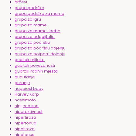
grčevi
grupa podrške
grupa podrške za mame
grupa za igru
grupa za mame
grupa za mame i bebe
grupa za odgojitelje
grupa za podršku
grupa za podršku dojenju
grupa za potporu dojenju
gubitak mlijeka
gubitak povezanosti
gubitak radnih mjesta
gugutanje
guranje
happiest baby
Harvey Karp
hashimoto
higijena sna
hiperaktivnost
hipertiroza
hipertonud
hipotiroza
hipotonus