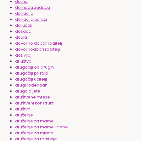
doma
domaća zadaća
donacija
donacija udruzi
doručak
dosada
doula
dovoljno dobar roditelj
dovoljnodobri roditelji
doživljaj
driuštvo
drugaciji od drugih
drugačiji pristup
drugačiji učitelji
drugi rođendan
drugo dijete
društvene mreže
društveni konstrukt
društvo
druženje
druženje za mame
druženje za mame i bebe
druženje za mlade
druženje za roditelje