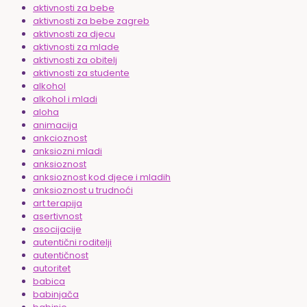
aktivnosti za bebe
aktivnosti za bebe zagreb
aktivnosti za djecu
aktivnosti za mlade
aktivnosti za obitelj
aktivnosti za studente
alkohol
alkohol i mladi
aloha
animacija
ankcioznost
anksiozni mladi
anksioznost
anksioznost kod djece i mladih
anksioznost u trudnoći
art terapija
asertivnost
asocijacije
autentični roditelji
autentičnost
autoritet
babica
babinjača