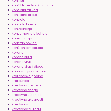
konflikti
konflikti među vršnjacima
konfliktni razvod
konfliktno dijete
kontrola
kontrola bijesa
kontroliranje
konzumacija alkohola
koregulacija
koristan poklon
korištenje mobitela
korona
korona kriza
korona virus
korona virus i djeca
kounikacija s djecom
kraj školske godine
kralježnica
kreativna nastava
kreativna snaga
kreativna učionica
kreativne aktivnosti
kreativnost
kreativnost u radu