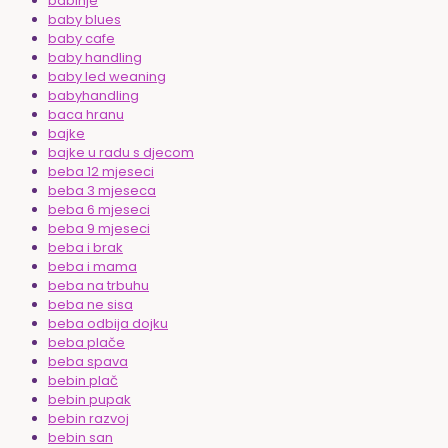
babinje
baby blues
baby cafe
baby handling
baby led weaning
babyhandling
baca hranu
bajke
bajke u radu s djecom
beba 12 mjeseci
beba 3 mjeseca
beba 6 mjeseci
beba 9 mjeseci
beba i brak
beba i mama
beba na trbuhu
beba ne sisa
beba odbija dojku
beba plače
beba spava
bebin plač
bebin pupak
bebin razvoj
bebin san