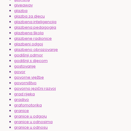
giveaway
glazba
glazba za djecu
glazbena inteligencija
glazbena pedagogija
glazbena škola
glazbene radionice
glazbeni odgoj
glazbeno obrazovanje
godišnji odmor
godišnji s djecom
gostovanje
govor
govorne vježbe
govorništvo
govorno jezični razvoj
grad rijeka
gradivo
grafomotorika
granice
granice u odgoju
granice u odnosima
granice u odnosu