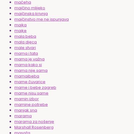
maćeha
majčino mlijeko
majčinska krivnja
majčinstvo me ne ispunjava
majka
majke
mala beba
mala djeca
male stvari
mama i tata
mama je važna
mama kako si
mama nije sama
mamaibeba
mame čuvarice
mame i bebe zagreb
mame nisu same
mamin izbor
mamine potrebe
manjak sna
marama
marama za nošenje
Marshall Rosenberg
masaža