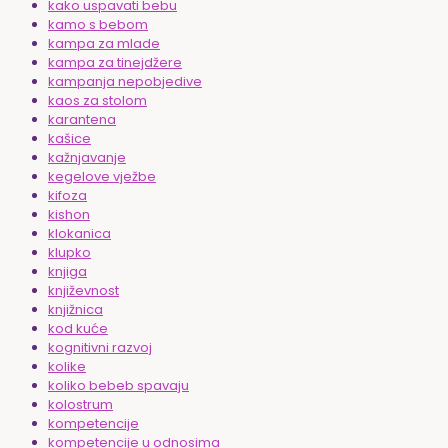
kako uspavati bebu
kamo s bebom
kampa za mlade
kampa za tinejdžere
kampanja nepobjedive
kaos za stolom
karantena
kašice
kažnjavanje
kegelove vježbe
kifoza
kishon
klokanica
klupko
knjiga
književnost
knjižnica
kod kuće
kognitivni razvoj
kolike
koliko bebeb spavaju
kolostrum
kompetencije
kompetencije u odnosima