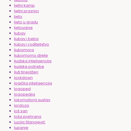
ljetni kamp
ljetni praznici
ljeto
ljeto u gradu
ljetovanje
ljubav
ljubav i beba
ljubav i roditeljstvo
ljubomora
ljubomorno dijete
ljudska inteligencija
ljudske potrebe
ljuti tinejdžeri
lockdown
logička inteligencija
logoped
logopedija
lokomotorni sustav
lordoza
loš san
loša prehrana
Lucija Stanojević
lupanje