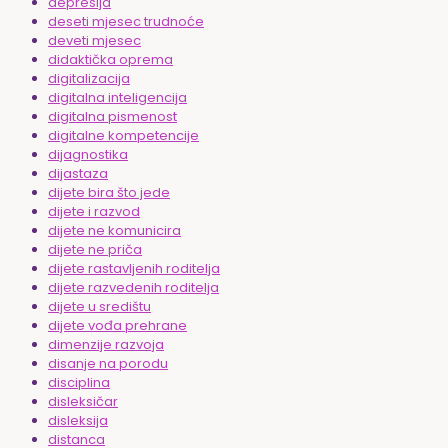
depresija
deseti mjesec trudnoće
deveti mjesec
didaktička oprema
digitalizacija
digitalna inteligencija
digitalna pismenost
digitalne kompetencije
dijagnostika
dijastaza
dijete bira što jede
dijete i razvod
dijete ne komunicira
dijete ne priča
dijete rastavljenih roditelja
dijete razvedenih roditelja
dijete u središtu
dijete vođa prehrane
dimenzije razvoja
disanje na porodu
disciplina
disleksičar
disleksija
distanca