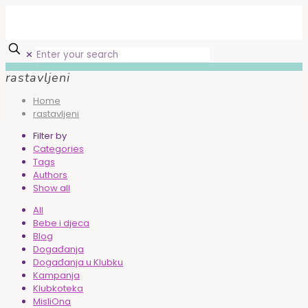
✕
rastavljeni
Home
rastavljeni
Filter by
Categories
Tags
Authors
Show all
All
Bebe i djeca
Blog
Događanja
Događanja u Klubku
Kampanja
Klubkoteka
MisliOna