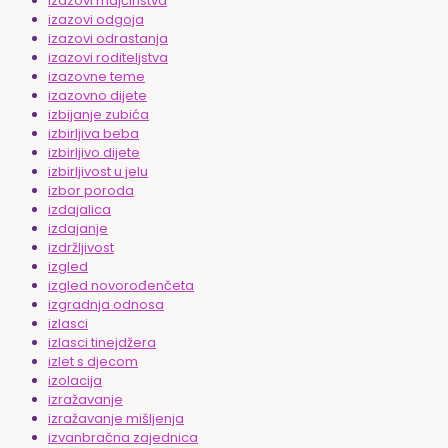
izazovi majčinstva
izazovi odgoja
izazovi odrastanja
izazovi roditeljstva
izazovne teme
izazovno dijete
izbijanje zubića
izbirljiva beba
izbirljivo dijete
izbirljivost u jelu
izbor poroda
izdajalica
izdajanje
izdržljivost
izgled
izgled novorođenčeta
izgradnja odnosa
izlasci
izlasci tinejdžera
izlet s djecom
izolacija
izražavanje
izražavanje mišljenja
izvanbračna zajednica