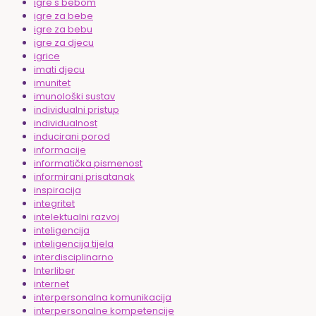
igre s bebom
igre za bebe
igre za bebu
igre za djecu
igrice
imati djecu
imunitet
imunološki sustav
individualni pristup
individualnost
inducirani porod
informacije
informatička pismenost
informirani prisatanak
inspiracija
integritet
intelektualni razvoj
inteligencija
inteligencija tijela
interdisciplinarno
Interliber
internet
interpersonalna komunikacija
interpersonalne kompetencije