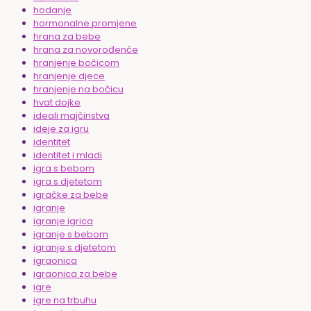
hodanje
hormonalne promjene
hrana za bebe
hrana za novorođenče
hranjenje bočicom
hranjenje djece
hranjenje na bočicu
hvat dojke
ideali majčinstva
ideje za igru
identitet
identitet i mladi
igra s bebom
igra s djetetom
igračke za bebe
igranje
igranje igrica
igranje s bebom
igranje s djetetom
igraonica
igraonica za bebe
igre
igre na trbuhu