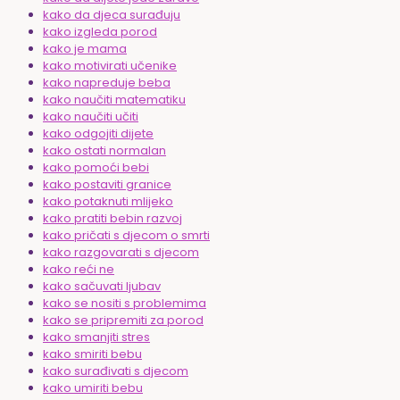
kako da djeca surađuju
kako izgleda porod
kako je mama
kako motivirati učenike
kako napreduje beba
kako naučiti matematiku
kako naučiti učiti
kako odgojiti dijete
kako ostati normalan
kako pomoći bebi
kako postaviti granice
kako potaknuti mlijeko
kako pratiti bebin razvoj
kako pričati s djecom o smrti
kako razgovarati s djecom
kako reći ne
kako sačuvati ljubav
kako se nositi s problemima
kako se pripremiti za porod
kako smanjiti stres
kako smiriti bebu
kako surađivati s djecom
kako umiriti bebu