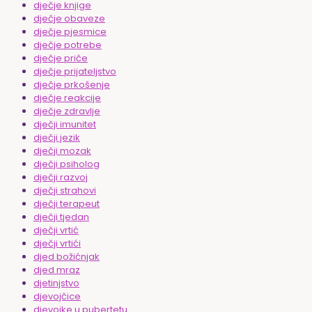
dječje knjige
dječje obaveze
dječje pjesmice
dječje potrebe
dječje priče
dječje prijateljstvo
dječje prkošenje
dječje reakcije
dječje zdravlje
dječji imunitet
dječji jezik
dječji mozak
dječji psiholog
dječji razvoj
dječji strahovi
dječji terapeut
dječji tjedan
dječji vrtić
dječji vrtići
djed božićnjak
djed mraz
djetinjstvo
djevojčice
djevojke u pubertetu