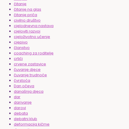
čitanje
čitanje na glas
čitanje priča
civilno društvo
cjelodnevna nastava
cjeloviti razvoj
cjeloživotno učenje
cjepivo
članstvo
coaching za roditelje
crtići
crvene zastavice
čuvanje djece
čuvanje trudnoće
čvrstoća
Dan očeva
današnja djeca
dar
darivanje
darovi
debata
debatni klub
deformacija kičme