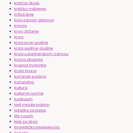
kritičari škole
kritičko mišljenje
kritiziranje
krivi izgovor glasova
krivnja
krivo držanje
kriza
kriza prve godine
kriza sedme godine
kriza u partnerskom odnosu
krizna situacija
krupna motorika
kruta hrana
kućanski poslovi
kućanstvo
kultura
kulturne norme
kurikulum
last minute poklon
ležaljka za bebe
life coach
lijek za stres
lingvistička inteligencija
ljepota