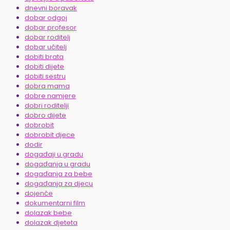
dnevni boravak
dobar odgoj
dobar profesor
dobar roditelj
dobar učitelj
dobiti brata
dobiti dijete
dobiti sestru
dobra mama
dobre namjere
dobri roditelji
dobro dijete
dobrobit
dobrobit djece
dodir
događaji u gradu
događanja u gradu
događanja za bebe
događanja za djecu
dojenče
dokumentarni film
dolazak bebe
dolazak djeteta