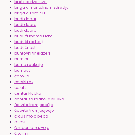
bratsko rivalstvo
briga o mentalnom zdravlju
briga o zdravlju
budi dobar
budi dobra
budi dobro
budući mama i tata
budući roditelji
budućnost
buntovni tinejdžeri
burn out
burne reakcije
burnout
čarolija
carski rez
celulit
centar klubko
centar za roditelje klubko
četvrto tromjesečje
četvrto tromjesječje
ciklus moja beba
ciljevi
čimbenici razvoja
čitaj mi