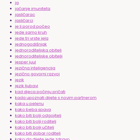
ja
jačanje imuniteta
jasličarac
jasličarci
je li porod počeo
jede samo kruh
jede tri vrste jela
jednogodišnjak
jednoroditeljska obitelj
jednoroditeljske obitelji
jesper juul
jezična inteligencija
jezično govorni razvoj
jezik
jezik ljubavi
kad djeca počinju pričati
kada upoznati dijete s novim partnerom
kaka u pelenu
kako beba spava
kako biti bolji odgojitelj
kako biti bolji roditelj
kako biti bolji učitelj
kako biti dobar roditelj
kako da dijete jede zdravo