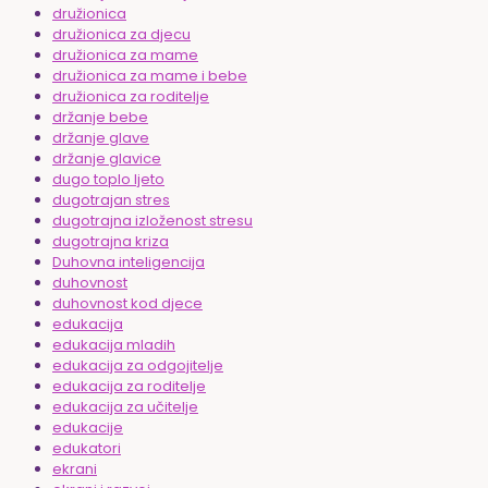
družionica
družionica za djecu
družionica za mame
družionica za mame i bebe
družionica za roditelje
držanje bebe
držanje glave
držanje glavice
dugo toplo ljeto
dugotrajan stres
dugotrajna izloženost stresu
dugotrajna kriza
Duhovna inteligencija
duhovnost
duhovnost kod djece
edukacija
edukacija mladih
edukacija za odgojitelje
edukacija za roditelje
edukacija za učitelje
edukacije
edukatori
ekrani