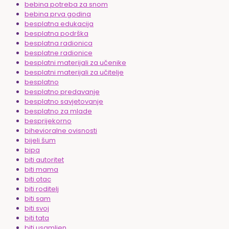
bebina potreba za snom
bebina prva godina
besplatna edukacija
besplatna podrška
besplatna radionica
besplatne radionice
besplatni materijali za učenike
besplatni materijali za učitelje
besplatno
besplatno predavanje
besplatno savjetovanje
besplatno za mlade
besprijekorno
bihevioralne ovisnosti
bijeli šum
bipa
biti autoritet
biti mama
biti otac
biti roditelj
biti sam
biti svoj
biti tata
biti usamljen