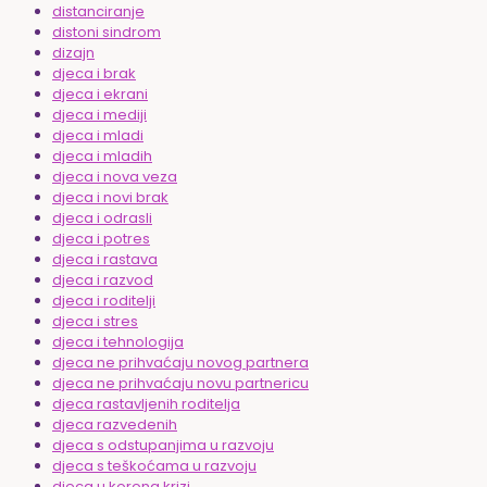
distanciranje
distoni sindrom
dizajn
djeca i brak
djeca i ekrani
djeca i mediji
djeca i mladi
djeca i mladih
djeca i nova veza
djeca i novi brak
djeca i odrasli
djeca i potres
djeca i rastava
djeca i razvod
djeca i roditelji
djeca i stres
djeca i tehnologija
djeca ne prihvaćaju novog partnera
djeca ne prihvaćaju novu partnericu
djeca rastavljenih roditelja
djeca razvedenih
djeca s odstupanjima u razvoju
djeca s teškoćama u razvoju
djeca u korona krizi