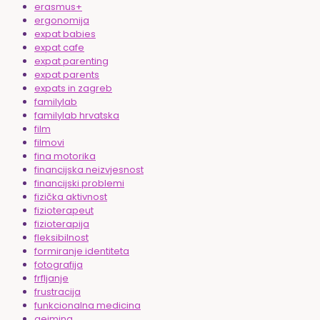
erasmus+
ergonomija
expat babies
expat cafe
expat parenting
expat parents
expats in zagreb
familylab
familylab hrvatska
film
filmovi
fina motorika
financijska neizvjesnost
financijski problemi
fizička aktivnost
fizioterapeut
fizioterapija
fleksibilnost
formiranje identiteta
fotografija
frfljanje
frustracija
funkcionalna medicina
gejming