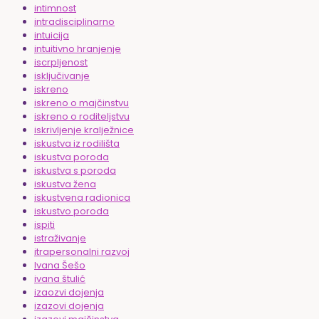
intimnost
intradisciplinarno
intuicija
intuitivno hranjenje
iscrpljenost
isključivanje
iskreno
iskreno o majčinstvu
iskreno o roditeljstvu
iskrivljenje kralježnice
iskustva iz rodilišta
iskustva poroda
iskustva s poroda
iskustva žena
iskustvena radionica
iskustvo poroda
ispiti
istraživanje
itrapersonalni razvoj
Ivana Šešo
ivana štulić
izaozvi dojenja
izazovi dojenja