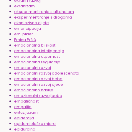
ekrani i razvoj
ekranizam
eksperimentiranje s alkoholom
eksperimentiranje s drogama
eksplozivno dijete
emancipacija
emi pikler
Emina Pršić
emocionalna bliskost
emocionalna inteligencija
emocionalna otpornost
emocionalna regulacija
emocionalni razvoj
emocionalni razvoj adolescenata
emocionalni razvoj bebe
emocionalni razvoj djece
emocionalno nasilje
emozionalni razvoj bebe
empatičnost
empatija
entuzijazam
epidemija
epidemiološke mjere
epiduralna