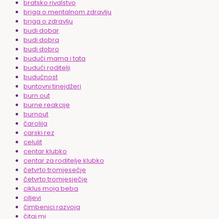
bratsko rivalstvo
briga o mentalnom zdravlju
briga o zdravlju
budi dobar
budi dobra
budi dobro
budući mama i tata
budući roditelji
budućnost
buntovni tinejdžeri
burn out
burne reakcije
burnout
čarolija
carski rez
celulit
centar klubko
centar za roditelje klubko
četvrto tromjesečje
četvrto tromjesječje
ciklus moja beba
ciljevi
čimbenici razvoja
čitaj mi