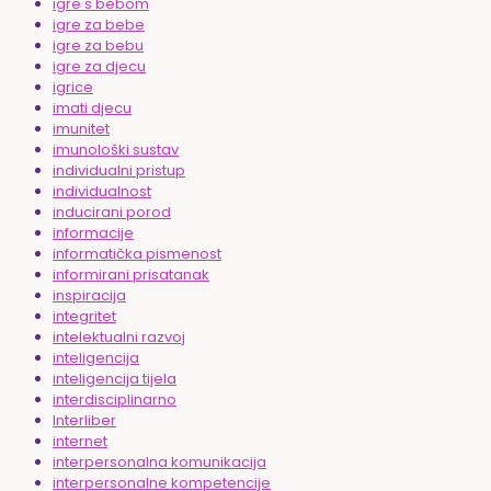
igre s bebom
igre za bebe
igre za bebu
igre za djecu
igrice
imati djecu
imunitet
imunološki sustav
individualni pristup
individualnost
inducirani porod
informacije
informatička pismenost
informirani prisatanak
inspiracija
integritet
intelektualni razvoj
inteligencija
inteligencija tijela
interdisciplinarno
Interliber
internet
interpersonalna komunikacija
interpersonalne kompetencije