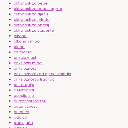
aktivnosti za bebe
aktivnosti za bebe zagreb
aktivnosti za djecu
aktivnosti za mlade
aktivnosti za obitelj
aktivnosti za studente
alkohol
alkohol i mladi
aloha
animacija
ankcioznost
anksiozni mladi
anksioznost
anksioznost kod djece i mladih
anksioznost u trudnoći
art terapija
asertivnost
asocijacije
autentični roditelji
autentičnost
autoritet
babica
babinjača