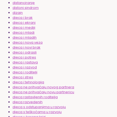
distanciranje
distoni sindrom
dizajn
djeca i brak
djeca i ekrani
djeca i mediji
djeca i mladi
djeca i mladih
djeca i nova veza
djeca i novi brak
djeca i odrasli
djeca i potres
djeca i rastava
djeca i razvod
djeca i roditelji
djeca i stres
djeca i tehnologija
djeca ne prihvaćaju novog partnera
djeca ne prihvaćaju novu partnericu
djeca rastavljenih roditelja
djeca razvedenih
djeca s odstupanjima u razvoju
djeca s teškoćama u razvoju
djeca u korona krizi