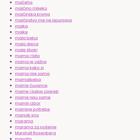
maćeha
majčino mlijeko
majčinska krivnja
majčinstvo me ne ispunjava
majka
majke
mala beba
mala djeca
male stvari
mama i tata
mama je važna
mama kako si
mama nije sama
mamaibeba
mame čuvarice
mame i bebe zagreb
mame nisu same
mamin izbor
mamine potrebe
manjak sna
marama
marama za nošenje
Marshall Rosenberg
masaža