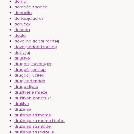
doma
domaća zadaća
donacija
donacija udruzi
doručak
dosada
doula
dovoljno dobar roditelj
dovoljnodobri roditelji
doživljaj
driuštvo
drugaciji od drugih
drugačiji pristup
drugačiji učitelji
drugi rođendan
drugo dijete
društvene mreže
društveni konstrukt
društvo
druženje
druženje za mame
druženje za mame i bebe
druženje za mlade
druženje za roditelje