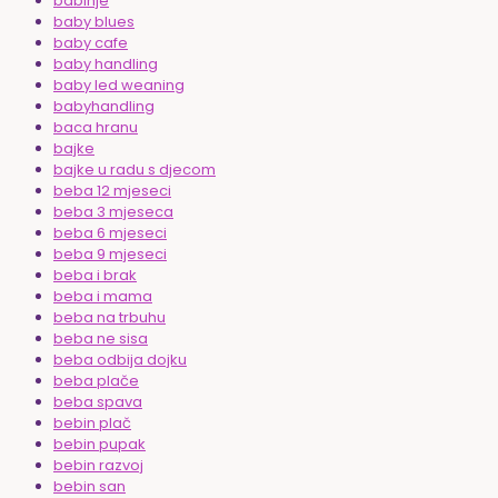
babinje
baby blues
baby cafe
baby handling
baby led weaning
babyhandling
baca hranu
bajke
bajke u radu s djecom
beba 12 mjeseci
beba 3 mjeseca
beba 6 mjeseci
beba 9 mjeseci
beba i brak
beba i mama
beba na trbuhu
beba ne sisa
beba odbija dojku
beba plače
beba spava
bebin plač
bebin pupak
bebin razvoj
bebin san