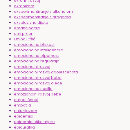
ekrani i razvoj
ekranizam
eksperimentiranje s alkoholom
eksperimentiranje s drogama
eksplozivno dijete
emancipacija
emi pikler
Emina Pršić
emocionalna bliskost
emocionalna inteligencija
emocionalna otpornost
emocionalna regulacija
emocionalni razvoj
emocionalni razvoj adolescenata
emocionalni razvoj bebe
emocionalni razvoj djece
emocionalno nasilje
emozionalni razvoj bebe
empatičnost
empatija
entuzijazam
epidemija
epidemiološke mjere
epiduralna