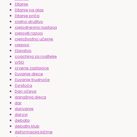
čitanje
čitanje na glas
čitanje priča
civilno društvo
cjelodnevna nastava
cjeloviti razvoj
cjeloživotno učenje
cjepivo
članstvo
coaching za roditelje
crtići
crvene zastavice
čuvanje djece
čuvanje trudnoće
čvrstoća
Dan očeva
današnja djeca
dar
darivanje
darovi
debata
debatni klub
deformacija kičme