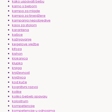
kako uspavati bebu
kamo s bebom
kampa za mlade
kampa za tinejdžere
kampanja nepobjedive
kaos za stolom
karantena
kašice
kažnjavanje
kegelove vježbe
kifoza
kishon
klokanica
klupko
knjiga
književnost
knjižnica
kod kuće
kognitivni razvoj
kolike
koliko bebeb spavaju
kolostrum
kompetencije
kompetencije u odnosima