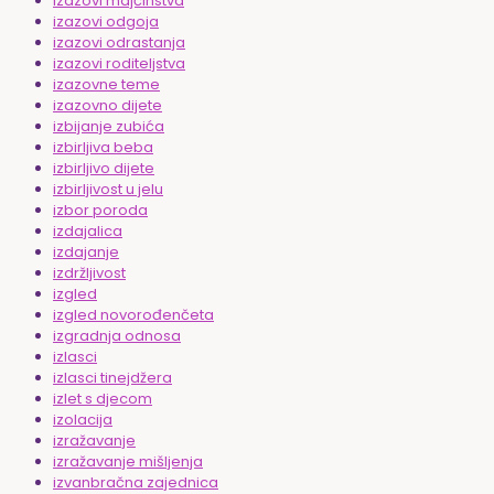
izazovi majčinstva
izazovi odgoja
izazovi odrastanja
izazovi roditeljstva
izazovne teme
izazovno dijete
izbijanje zubića
izbirljiva beba
izbirljivo dijete
izbirljivost u jelu
izbor poroda
izdajalica
izdajanje
izdržljivost
izgled
izgled novorođenčeta
izgradnja odnosa
izlasci
izlasci tinejdžera
izlet s djecom
izolacija
izražavanje
izražavanje mišljenja
izvanbračna zajednica