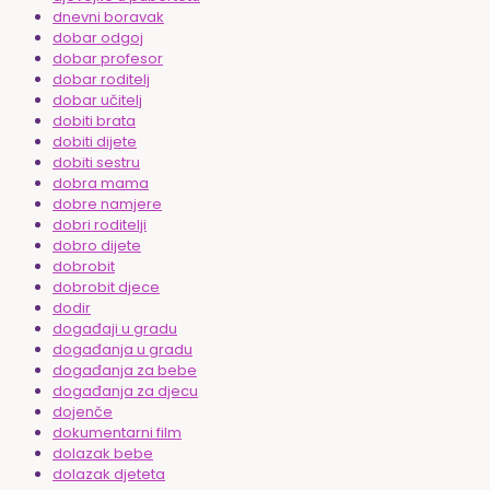
dnevni boravak
dobar odgoj
dobar profesor
dobar roditelj
dobar učitelj
dobiti brata
dobiti dijete
dobiti sestru
dobra mama
dobre namjere
dobri roditelji
dobro dijete
dobrobit
dobrobit djece
dodir
događaji u gradu
događanja u gradu
događanja za bebe
događanja za djecu
dojenče
dokumentarni film
dolazak bebe
dolazak djeteta