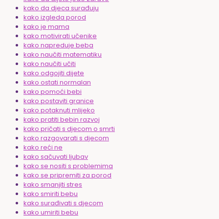
kako da djeca surađuju
kako izgleda porod
kako je mama
kako motivirati učenike
kako napreduje beba
kako naučiti matematiku
kako naučiti učiti
kako odgojiti dijete
kako ostati normalan
kako pomoći bebi
kako postaviti granice
kako potaknuti mlijeko
kako pratiti bebin razvoj
kako pričati s djecom o smrti
kako razgovarati s djecom
kako reći ne
kako sačuvati ljubav
kako se nositi s problemima
kako se pripremiti za porod
kako smanjiti stres
kako smiriti bebu
kako surađivati s djecom
kako umiriti bebu