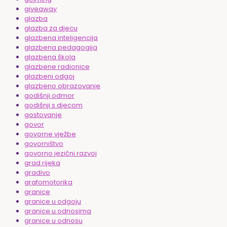
giveaway
glazba
glazba za djecu
glazbena inteligencija
glazbena pedagogija
glazbena škola
glazbene radionice
glazbeni odgoj
glazbeno obrazovanje
godišnji odmor
godišnji s djecom
gostovanje
govor
govorne vježbe
govorništvo
govorno jezični razvoj
grad rijeka
gradivo
grafomotorika
granice
granice u odgoju
granice u odnosima
granice u odnosu