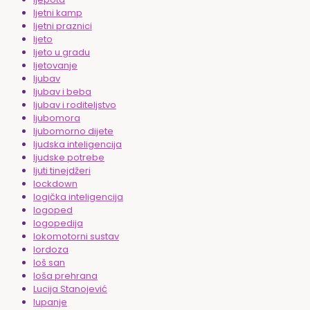
ljetni kamp
ljetni praznici
ljeto
ljeto u gradu
ljetovanje
ljubav
ljubav i beba
ljubav i roditeljstvo
ljubomora
ljubomorno dijete
ljudska inteligencija
ljudske potrebe
ljuti tinejdžeri
lockdown
logička inteligencija
logoped
logopedija
lokomotorni sustav
lordoza
loš san
loša prehrana
Lucija Stanojević
lupanje