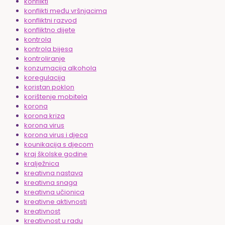
konflikti
konflikti među vršnjacima
konfliktni razvod
konfliktno dijete
kontrola
kontrola bijesa
kontroliranje
konzumacija alkohola
koregulacija
koristan poklon
korištenje mobitela
korona
korona kriza
korona virus
korona virus i djeca
kounikacija s djecom
kraj školske godine
kralježnica
kreativna nastava
kreativna snaga
kreativna učionica
kreativne aktivnosti
kreativnost
kreativnost u radu