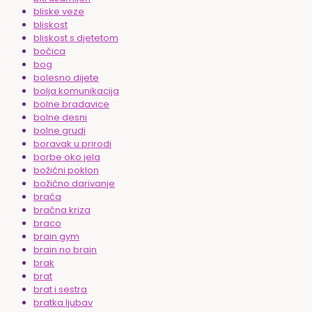
bliske veze
bliskost
bliskost s djetetom
bočica
bog
bolesno dijete
bolja komunikacija
bolne bradavice
bolne desni
bolne grudi
boravak u prirodi
borbe oko jela
božićni poklon
božićno darivanje
braća
bračna kriza
braco
brain gym
brain no brain
brak
brat
brat i sestra
bratka ljubav