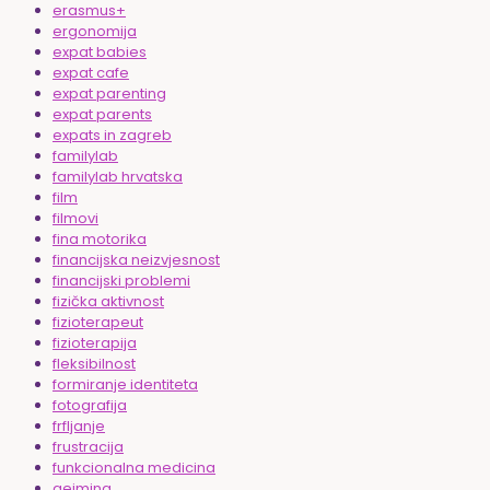
erasmus+
ergonomija
expat babies
expat cafe
expat parenting
expat parents
expats in zagreb
familylab
familylab hrvatska
film
filmovi
fina motorika
financijska neizvjesnost
financijski problemi
fizička aktivnost
fizioterapeut
fizioterapija
fleksibilnost
formiranje identiteta
fotografija
frfljanje
frustracija
funkcionalna medicina
gejming