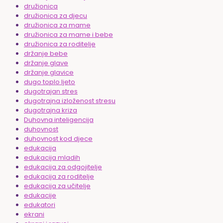
družionica
družionica za djecu
družionica za mame
družionica za mame i bebe
družionica za roditelje
držanje bebe
držanje glave
držanje glavice
dugo toplo ljeto
dugotrajan stres
dugotrajna izloženost stresu
dugotrajna kriza
Duhovna inteligencija
duhovnost
duhovnost kod djece
edukacija
edukacija mladih
edukacija za odgojitelje
edukacija za roditelje
edukacija za učitelje
edukacije
edukatori
ekrani