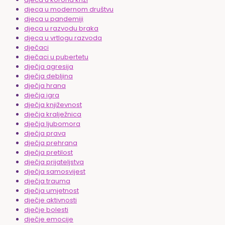
djeca u modernom društvu
djeca u pandemiji
djeca u razvodu braka
djeca u vrtlogu razvoda
dječaci
dječaci u pubertetu
dječja agresija
dječja debljina
dječja hrana
dječja igra
dječja književnost
dječja kralježnica
dječja ljubomora
dječja prava
dječja prehrana
dječja pretilost
dječja prijateljstva
dječja samosvijest
dječja trauma
dječja umjetnost
dječje aktivnosti
dječje bolesti
dječje emocije