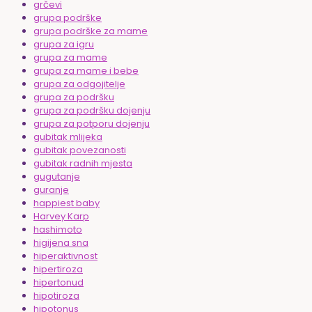
grčevi
grupa podrške
grupa podrške za mame
grupa za igru
grupa za mame
grupa za mame i bebe
grupa za odgojitelje
grupa za podršku
grupa za podršku dojenju
grupa za potporu dojenju
gubitak mlijeka
gubitak povezanosti
gubitak radnih mjesta
gugutanje
guranje
happiest baby
Harvey Karp
hashimoto
higijena sna
hiperaktivnost
hipertiroza
hipertonud
hipotiroza
hipotonus