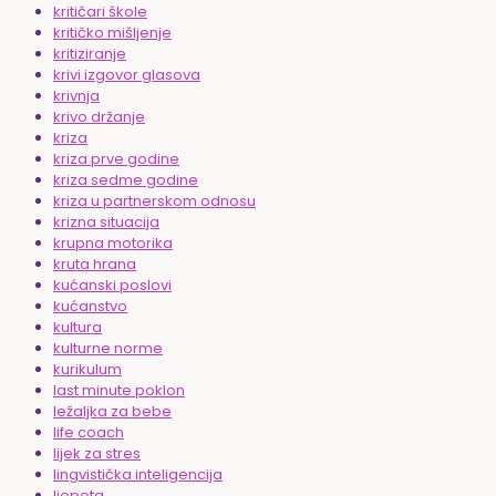
kritičari škole
kritičko mišljenje
kritiziranje
krivi izgovor glasova
krivnja
krivo držanje
kriza
kriza prve godine
kriza sedme godine
kriza u partnerskom odnosu
krizna situacija
krupna motorika
kruta hrana
kućanski poslovi
kućanstvo
kultura
kulturne norme
kurikulum
last minute poklon
ležaljka za bebe
life coach
lijek za stres
lingvistička inteligencija
ljepota