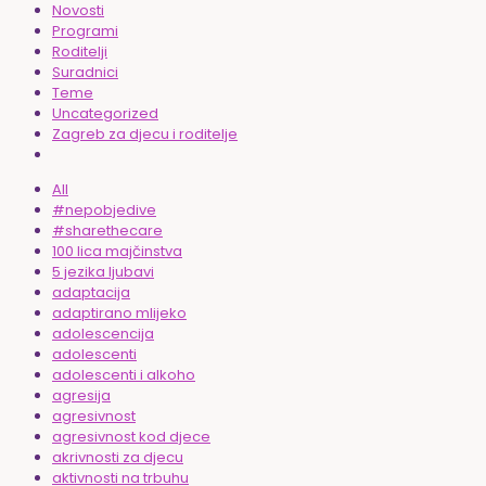
Novosti
Programi
Roditelji
Suradnici
Teme
Uncategorized
Zagreb za djecu i roditelje
All
#nepobjedive
#sharethecare
100 lica majčinstva
5 jezika ljubavi
adaptacija
adaptirano mlijeko
adolescencija
adolescenti
adolescenti i alkoho
agresija
agresivnost
agresivnost kod djece
akrivnosti za djecu
aktivnosti na trbuhu