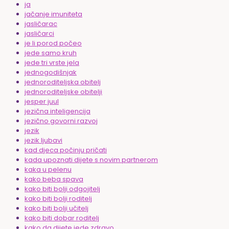
ja
jačanje imuniteta
jasličarac
jasličarci
je li porod počeo
jede samo kruh
jede tri vrste jela
jednogodišnjak
jednoroditeljska obitelj
jednoroditeljske obitelji
jesper juul
jezična inteligencija
jezično govorni razvoj
jezik
jezik ljubavi
kad djeca počinju pričati
kada upoznati dijete s novim partnerom
kaka u pelenu
kako beba spava
kako biti bolji odgojitelj
kako biti bolji roditelj
kako biti bolji učitelj
kako biti dobar roditelj
kako da dijete jede zdravo