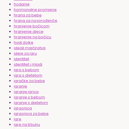
hodanje
hormonalne promjene
hrana za bebe
hrana za novorođenče
hranjenje bočicom
hranjenje djece
hranjenje na bočicu
hvat dojke
ideali majčinstva
ideje za igru
identitet
identitet i mladi
igra s bebom
igra s djetetom
igračke za bebe
igranje
igranje igrica
igranje s bebom
igranje s djetetom
igraonica
igraonica za bebe
igre
igre na trbuhu