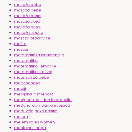
masaža beba
masaža bebe
masaža desni
masaža dojki
masaža grudi
masaža trbuha
mast za bradavice
mašta
mastitis
matematička inteligencija
matematika
matematika i emocije
matematika i razvoj
materijali za bebe
matresencija
mediji
medijska pismenost
medjunarodni dan tolerancije
međunarodni dan djevojčica
međuvršnjačko nasilje
melem
melem loves women
mentalna snaga