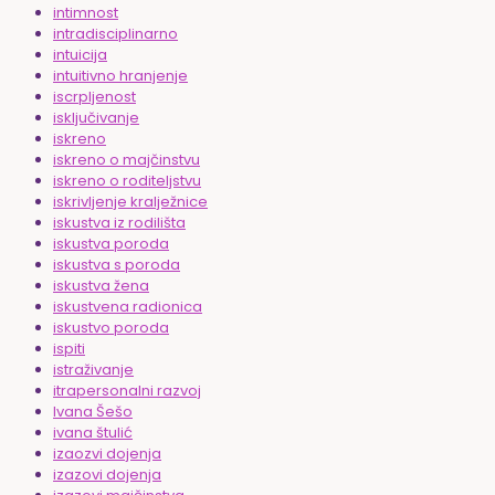
intimnost
intradisciplinarno
intuicija
intuitivno hranjenje
iscrpljenost
isključivanje
iskreno
iskreno o majčinstvu
iskreno o roditeljstvu
iskrivljenje kralježnice
iskustva iz rodilišta
iskustva poroda
iskustva s poroda
iskustva žena
iskustvena radionica
iskustvo poroda
ispiti
istraživanje
itrapersonalni razvoj
Ivana Šešo
ivana štulić
izaozvi dojenja
izazovi dojenja