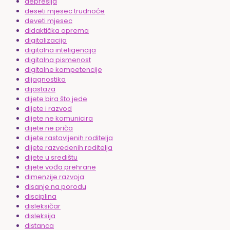
depresija
deseti mjesec trudnoće
deveti mjesec
didaktička oprema
digitalizacija
digitalna inteligencija
digitalna pismenost
digitalne kompetencije
dijagnostika
dijastaza
dijete bira što jede
dijete i razvod
dijete ne komunicira
dijete ne priča
dijete rastavljenih roditelja
dijete razvedenih roditelja
dijete u središtu
dijete vođa prehrane
dimenzije razvoja
disanje na porodu
disciplina
disleksičar
disleksija
distanca