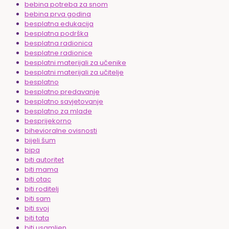
bebina potreba za snom
bebina prva godina
besplatna edukacija
besplatna podrška
besplatna radionica
besplatne radionice
besplatni materijali za učenike
besplatni materijali za učitelje
besplatno
besplatno predavanje
besplatno savjetovanje
besplatno za mlade
besprijekorno
bihevioralne ovisnosti
bijeli šum
bipa
biti autoritet
biti mama
biti otac
biti roditelj
biti sam
biti svoj
biti tata
biti usamljen