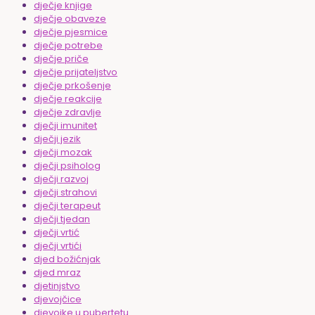
dječje knjige
dječje obaveze
dječje pjesmice
dječje potrebe
dječje priče
dječje prijateljstvo
dječje prkošenje
dječje reakcije
dječje zdravlje
dječji imunitet
dječji jezik
dječji mozak
dječji psiholog
dječji razvoj
dječji strahovi
dječji terapeut
dječji tjedan
dječji vrtić
dječji vrtići
djed božićnjak
djed mraz
djetinjstvo
djevojčice
djevojke u pubertetu