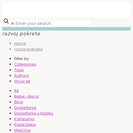
✕
razvoj pokreta
Home
razvoj pokreta
Filter by
Categories
Tags
Authors
Show all
All
Bebe i djeca
Blog
Događanja
Događanja u Klubku
Kampanja
Klubkoteka
MisliOna