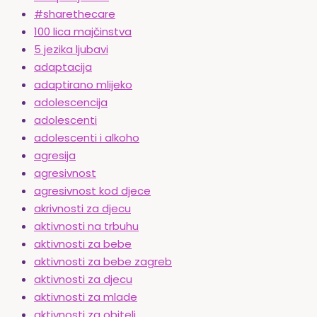
#sharethecare
100 lica majčinstva
5 jezika ljubavi
adaptacija
adaptirano mlijeko
adolescencija
adolescenti
adolescenti i alkoho
agresija
agresivnost
agresivnost kod djece
akrivnosti za djecu
aktivnosti na trbuhu
aktivnosti za bebe
aktivnosti za bebe zagreb
aktivnosti za djecu
aktivnosti za mlade
aktivnosti za obitelj