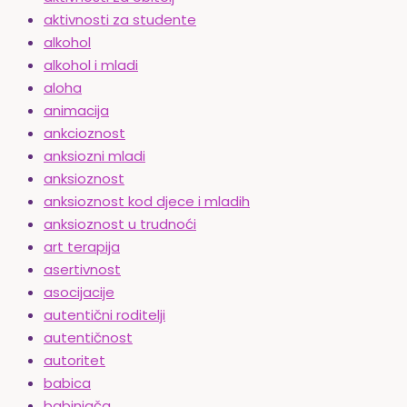
aktivnosti za studente
alkohol
alkohol i mladi
aloha
animacija
ankcioznost
anksiozni mladi
anksioznost
anksioznost kod djece i mladih
anksioznost u trudnoći
art terapija
asertivnost
asocijacije
autentični roditelji
autentičnost
autoritet
babica
babinjača