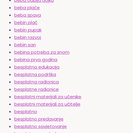
beba odbija dojku
beba plače
beba spava
bebin plač
bebin pupak
bebin razvoj
bebin san
bebina potreba za snom
bebina prva godina
besplatna edukacija
besplatna podrška
besplatna radionica
besplatne radionice
besplatni materijali za učenike
besplatni materijali za učitelje
besplatno
besplatno predavanje
besplatno savjetovanje