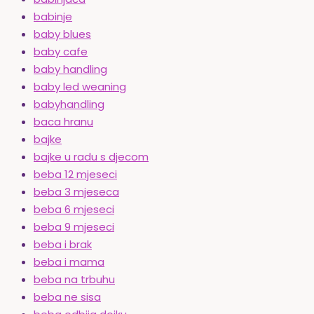
babinje
baby blues
baby cafe
baby handling
baby led weaning
babyhandling
baca hranu
bajke
bajke u radu s djecom
beba 12 mjeseci
beba 3 mjeseca
beba 6 mjeseci
beba 9 mjeseci
beba i brak
beba i mama
beba na trbuhu
beba ne sisa