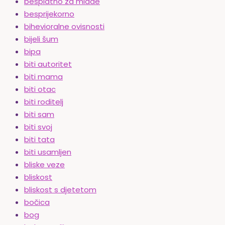
besplatno za mlade
besprijekorno
bihevioralne ovisnosti
bijeli šum
bipa
biti autoritet
biti mama
biti otac
biti roditelj
biti sam
biti svoj
biti tata
biti usamljen
bliske veze
bliskost
bliskost s djetetom
bočica
bog