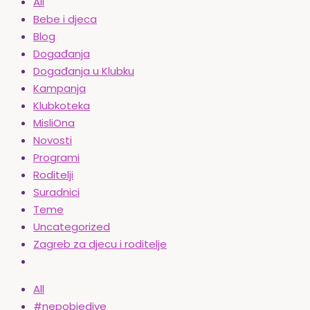
All
Bebe i djeca
Blog
Događanja
Događanja u Klubku
Kampanja
Klubkoteka
MisliOna
Novosti
Programi
Roditelji
Suradnici
Teme
Uncategorized
Zagreb za djecu i roditelje
All
#nepobjedive