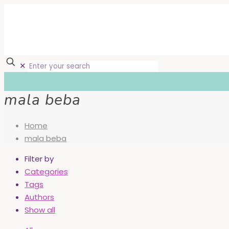
✕
mala beba
Home
mala beba
Filter by
Categories
Tags
Authors
Show all