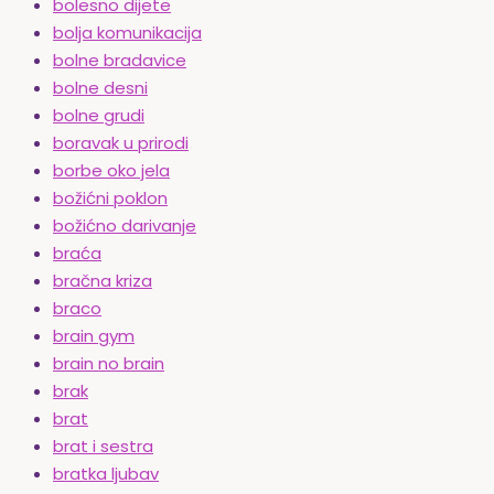
bolesno dijete
bolja komunikacija
bolne bradavice
bolne desni
bolne grudi
boravak u prirodi
borbe oko jela
božićni poklon
božićno darivanje
braća
bračna kriza
braco
brain gym
brain no brain
brak
brat
brat i sestra
bratka ljubav