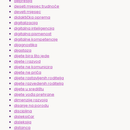
depresija
deseti mjesec trudnoće
deveti mjesec
didaktička oprema
digitalizacija
digitalna inteligencija
digitalna pismenost
digitalne kompetencije
dijagnostika
dijastaza
dijete bira što jede
dijete i razvod
dijete ne komunicira
dijete ne priča
dijete rastavljenih roditelja
dijete razvedenih roditelja
dijete u središtu
dijete vođa prehrane
dimenzije razvoja
disanje na porodu
disciplina
disleksičar
disleksija
distanca