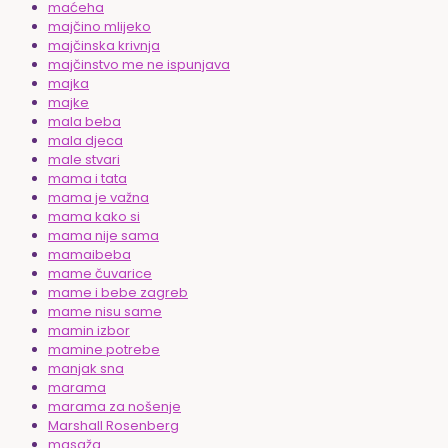
maćeha
majčino mlijeko
majčinska krivnja
majčinstvo me ne ispunjava
majka
majke
mala beba
mala djeca
male stvari
mama i tata
mama je važna
mama kako si
mama nije sama
mamaibeba
mame čuvarice
mame i bebe zagreb
mame nisu same
mamin izbor
mamine potrebe
manjak sna
marama
marama za nošenje
Marshall Rosenberg
masaža