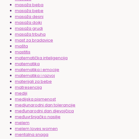
masaža beba
masaža bebe
masaža desni
masaža dojki
masaža grudi
masaža trbuha
mast za bradavice
mašta
mastitis
matematička inteligencija
matematika
matematika i emocije
matematika i razvoj
materijali za bebe
matresencija
mediji
medijska pismenost
medjunarodni dan tolerancije
međunarodni dan djevojčica
međuvršnjačko nasilje
melem
melem loves women
mentalna snaga