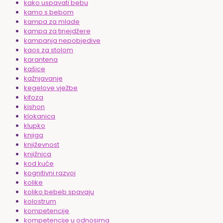
kako uspavati bebu
kamo s bebom
kampa za mlade
kampa za tinejdžere
kampanja nepobjedive
kaos za stolom
karantena
kašice
kažnjavanje
kegelove vježbe
kifoza
kishon
klokanica
klupko
knjiga
književnost
knjižnica
kod kuće
kognitivni razvoj
kolike
koliko bebeb spavaju
kolostrum
kompetencije
kompetencije u odnosima