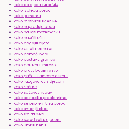
kako da djeca surađuju
kako izgleda porod
kako je mama
kako motivirati učenike
kako napreduje beba
kako naučiti matematiku
kako naučiti učiti
kako odgojiti dijete
kako ostati normalan
kako pomoći bebi
kako postaviti granice
kako potaknuti mlijeko
kako pratiti bebin razvoj
kako pričati s djecom o smrti
kako razgovarati s djecom
kako reći ne
kako sačuvati ljubav
kako se nositi s problemima
kako se pripremiti za porod
kako smanjiti stres
kako smiriti bebu
kako surađivati s djecom
kako umiriti bebu