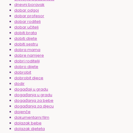
dnevni boravak
dobar odgoj
dobar profesor
dobar roditelj
dobar učitelj
dobiti brata
dobiti dijete
dobiti sestru
dobra mama
dobre namjere
dobri roditelji
dobro dijete
dobrobit
dobrobit djece
dodir
događaji u gradu
događanja u gradu
događanja za bebe
događanja za djecu
dojenče
dokumentarni film
dolazak bebe
dolazak djeteta