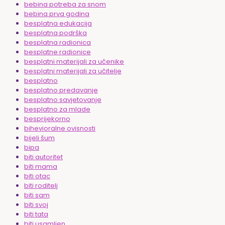
bebina potreba za snom
bebina prva godina
besplatna edukacija
besplatna podrška
besplatna radionica
besplatne radionice
besplatni materijali za učenike
besplatni materijali za učitelje
besplatno
besplatno predavanje
besplatno savjetovanje
besplatno za mlade
besprijekorno
bihevioralne ovisnosti
bijeli šum
bipa
biti autoritet
biti mama
biti otac
biti roditelj
biti sam
biti svoj
biti tata
biti usamljen