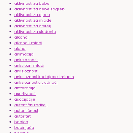
aktivnosti za bebe
aktivnosti za bebe zagreb
aktivnosti za djecu
aktivnosti za mlade
aktivnosti za obitelj
aktivnosti za studente
alkohol
alkohol i mladi
aloha
animacija
ankcioznost
anksiozni mladi
anksioznost
anksioznost kod djece i mladih
anksioznost u trudnoći
art terapija
asertivnost
asocijacije
autentični roditelji
autentičnost
autoritet
babica
babinjača