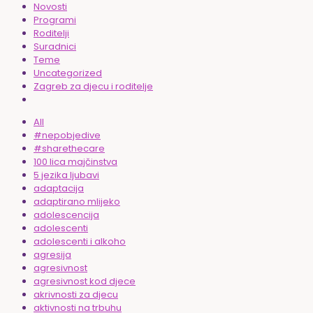
Novosti
Programi
Roditelji
Suradnici
Teme
Uncategorized
Zagreb za djecu i roditelje
All
#nepobjedive
#sharethecare
100 lica majčinstva
5 jezika ljubavi
adaptacija
adaptirano mlijeko
adolescencija
adolescenti
adolescenti i alkoho
agresija
agresivnost
agresivnost kod djece
akrivnosti za djecu
aktivnosti na trbuhu