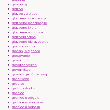
giveaway
glazba
glazba za djecu
glazbena inteligencija
glazbena pedagogija
glazbena škola
glazbene radionice
glazbeni odgoj
glazbeno obrazovanje
godišnji odmor
godišnji s djecom
gostovanje
govor
govorne vježbe
govorništvo
govorno jezični razvoj
grad rijeka
gradivo
grafomotorika
granice
granice u odgoju
granice u odnosima
granice u odnosu