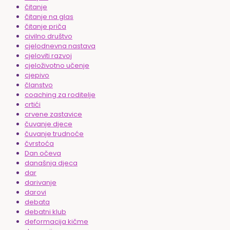
čitanje
čitanje na glas
čitanje priča
civilno društvo
cjelodnevna nastava
cjeloviti razvoj
cjeloživotno učenje
cjepivo
članstvo
coaching za roditelje
crtići
crvene zastavice
čuvanje djece
čuvanje trudnoće
čvrstoća
Dan očeva
današnja djeca
dar
darivanje
darovi
debata
debatni klub
deformacija kičme