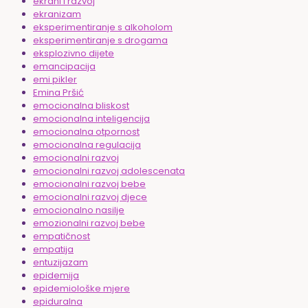
ekrani i razvoj
ekranizam
eksperimentiranje s alkoholom
eksperimentiranje s drogama
eksplozivno dijete
emancipacija
emi pikler
Emina Pršić
emocionalna bliskost
emocionalna inteligencija
emocionalna otpornost
emocionalna regulacija
emocionalni razvoj
emocionalni razvoj adolescenata
emocionalni razvoj bebe
emocionalni razvoj djece
emocionalno nasilje
emozionalni razvoj bebe
empatičnost
empatija
entuzijazam
epidemija
epidemiološke mjere
epiduralna