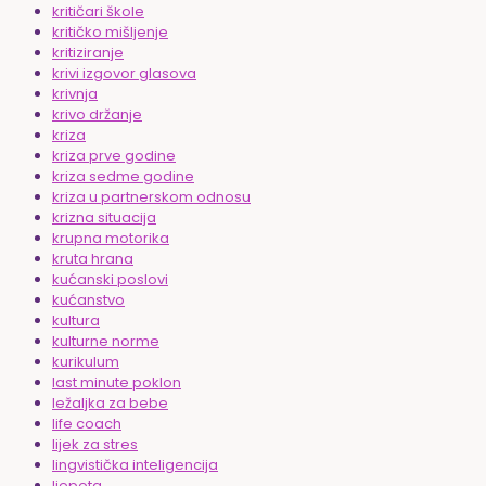
kritičari škole
kritičko mišljenje
kritiziranje
krivi izgovor glasova
krivnja
krivo držanje
kriza
kriza prve godine
kriza sedme godine
kriza u partnerskom odnosu
krizna situacija
krupna motorika
kruta hrana
kućanski poslovi
kućanstvo
kultura
kulturne norme
kurikulum
last minute poklon
ležaljka za bebe
life coach
lijek za stres
lingvistička inteligencija
ljepota