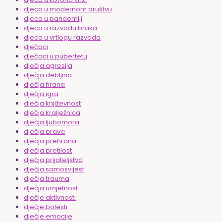
djeca u modernom društvu
djeca u pandemiji
djeca u razvodu braka
djeca u vrtlogu razvoda
dječaci
dječaci u pubertetu
dječja agresija
dječja debljina
dječja hrana
dječja igra
dječja književnost
dječja kralježnica
dječja ljubomora
dječja prava
dječja prehrana
dječja pretilost
dječja prijateljstva
dječja samosvijest
dječja trauma
dječja umjetnost
dječje aktivnosti
dječje bolesti
dječje emocije