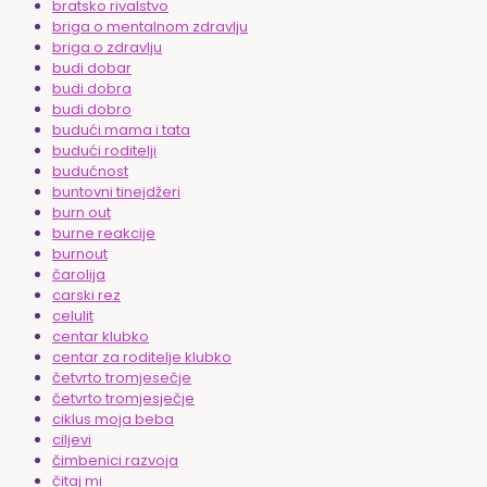
bratsko rivalstvo
briga o mentalnom zdravlju
briga o zdravlju
budi dobar
budi dobra
budi dobro
budući mama i tata
budući roditelji
budućnost
buntovni tinejdžeri
burn out
burne reakcije
burnout
čarolija
carski rez
celulit
centar klubko
centar za roditelje klubko
četvrto tromjesečje
četvrto tromjesječje
ciklus moja beba
ciljevi
čimbenici razvoja
čitaj mi