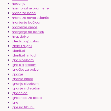
hodanje
hormonalne promjene
hrana za bebe
hrana za novorođenče
hranjenje bočicom
hranjenje djece
hranjenje na bočicu
hvat dojke
ideali majčinstva
ideje za igru
identitet
identitet i mladi
igra s bebom
igra s djetetom
igračke za bebe
igranje
igranje igrica
igranje s bebom
igranje s djetetom
igraonica
igraonica za bebe
igre
igre na trbuhu