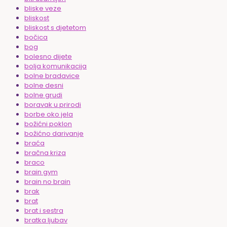
bliske veze
bliskost
bliskost s djetetom
bočica
bog
bolesno dijete
bolja komunikacija
bolne bradavice
bolne desni
bolne grudi
boravak u prirodi
borbe oko jela
božićni poklon
božićno darivanje
braća
bračna kriza
braco
brain gym
brain no brain
brak
brat
brat i sestra
bratka ljubav