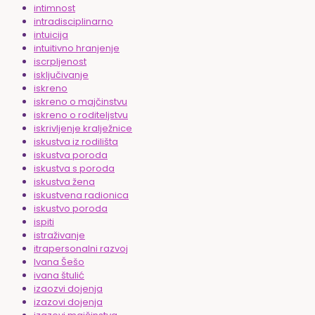
intimnost
intradisciplinarno
intuicija
intuitivno hranjenje
iscrpljenost
isključivanje
iskreno
iskreno o majčinstvu
iskreno o roditeljstvu
iskrivljenje kralježnice
iskustva iz rodilišta
iskustva poroda
iskustva s poroda
iskustva žena
iskustvena radionica
iskustvo poroda
ispiti
istraživanje
itrapersonalni razvoj
Ivana Šešo
ivana štulić
izaozvi dojenja
izazovi dojenja