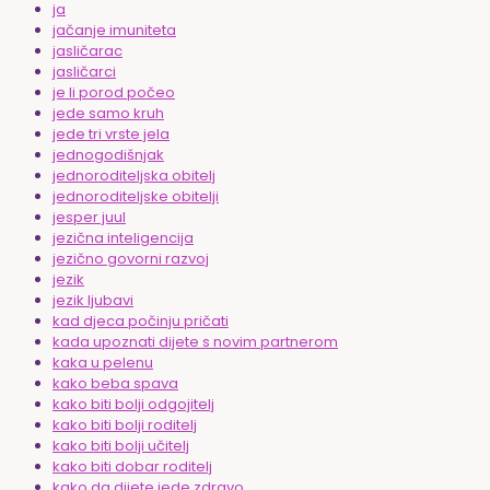
ja
jačanje imuniteta
jasličarac
jasličarci
je li porod počeo
jede samo kruh
jede tri vrste jela
jednogodišnjak
jednoroditeljska obitelj
jednoroditeljske obitelji
jesper juul
jezična inteligencija
jezično govorni razvoj
jezik
jezik ljubavi
kad djeca počinju pričati
kada upoznati dijete s novim partnerom
kaka u pelenu
kako beba spava
kako biti bolji odgojitelj
kako biti bolji roditelj
kako biti bolji učitelj
kako biti dobar roditelj
kako da dijete jede zdravo