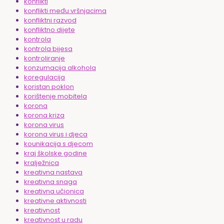
konflikti
konflikti među vršnjacima
konfliktni razvod
konfliktno dijete
kontrola
kontrola bijesa
kontroliranje
konzumacija alkohola
koregulacija
koristan poklon
korištenje mobitela
korona
korona kriza
korona virus
korona virus i djeca
kounikacija s djecom
kraj školske godine
kralježnica
kreativna nastava
kreativna snaga
kreativna učionica
kreativne aktivnosti
kreativnost
kreativnost u radu