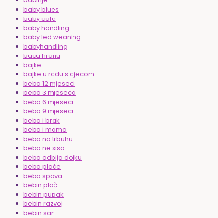
babinje
baby blues
baby cafe
baby handling
baby led weaning
babyhandling
baca hranu
bajke
bajke u radu s djecom
beba 12 mjeseci
beba 3 mjeseca
beba 6 mjeseci
beba 9 mjeseci
beba i brak
beba i mama
beba na trbuhu
beba ne sisa
beba odbija dojku
beba plače
beba spava
bebin plač
bebin pupak
bebin razvoj
bebin san