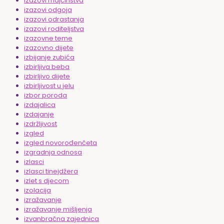
izazovi majčinstva
izazovi odgoja
izazovi odrastanja
izazovi roditeljstva
izazovne teme
izazovno dijete
izbijanje zubića
izbirljiva beba
izbirljivo dijete
izbirljivost u jelu
izbor poroda
izdajalica
izdajanje
izdržljivost
izgled
izgled novorođenčeta
izgradnja odnosa
izlasci
izlasci tinejdžera
izlet s djecom
izolacija
izražavanje
izražavanje mišljenja
izvanbračna zajednica