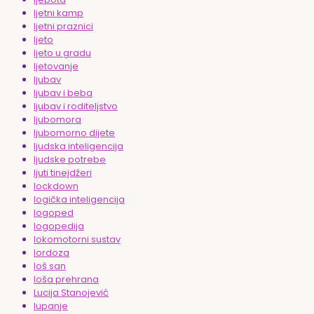
ljetni kamp
ljetni praznici
ljeto
ljeto u gradu
ljetovanje
ljubav
ljubav i beba
ljubav i roditeljstvo
ljubomora
ljubomorno dijete
ljudska inteligencija
ljudske potrebe
ljuti tinejdžeri
lockdown
logička inteligencija
logoped
logopedija
lokomotorni sustav
lordoza
loš san
loša prehrana
Lucija Stanojević
lupanje