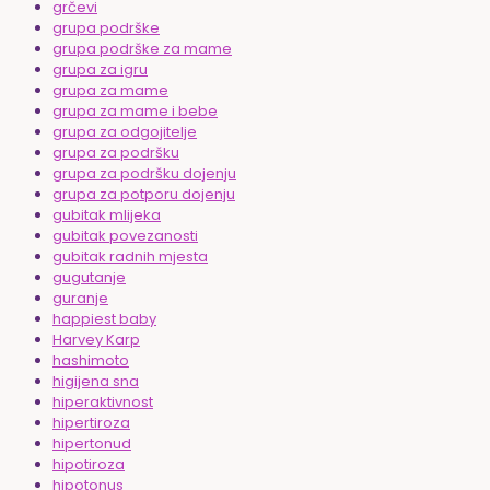
grčevi
grupa podrške
grupa podrške za mame
grupa za igru
grupa za mame
grupa za mame i bebe
grupa za odgojitelje
grupa za podršku
grupa za podršku dojenju
grupa za potporu dojenju
gubitak mlijeka
gubitak povezanosti
gubitak radnih mjesta
gugutanje
guranje
happiest baby
Harvey Karp
hashimoto
higijena sna
hiperaktivnost
hipertiroza
hipertonud
hipotiroza
hipotonus