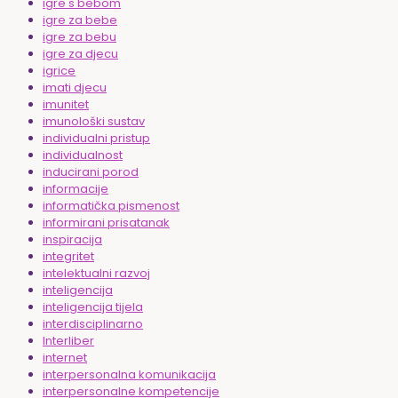
igre s bebom
igre za bebe
igre za bebu
igre za djecu
igrice
imati djecu
imunitet
imunološki sustav
individualni pristup
individualnost
inducirani porod
informacije
informatička pismenost
informirani prisatanak
inspiracija
integritet
intelektualni razvoj
inteligencija
inteligencija tijela
interdisciplinarno
Interliber
internet
interpersonalna komunikacija
interpersonalne kompetencije