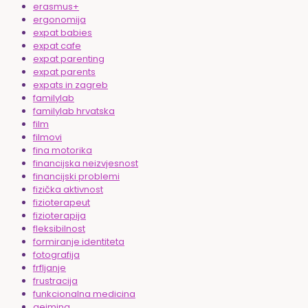
erasmus+
ergonomija
expat babies
expat cafe
expat parenting
expat parents
expats in zagreb
familylab
familylab hrvatska
film
filmovi
fina motorika
financijska neizvjesnost
financijski problemi
fizička aktivnost
fizioterapeut
fizioterapija
fleksibilnost
formiranje identiteta
fotografija
frfljanje
frustracija
funkcionalna medicina
gejming