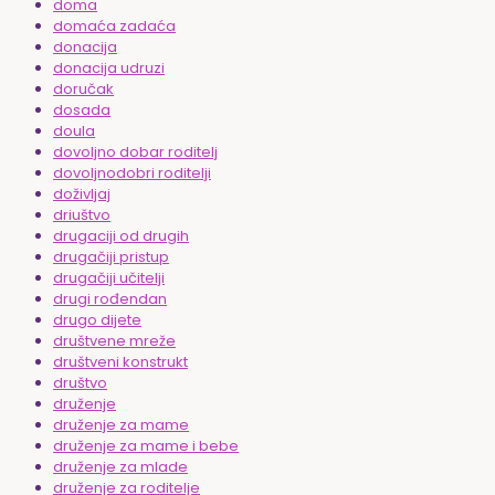
doma
domaća zadaća
donacija
donacija udruzi
doručak
dosada
doula
dovoljno dobar roditelj
dovoljnodobri roditelji
doživljaj
driuštvo
drugaciji od drugih
drugačiji pristup
drugačiji učitelji
drugi rođendan
drugo dijete
društvene mreže
društveni konstrukt
društvo
druženje
druženje za mame
druženje za mame i bebe
druženje za mlade
druženje za roditelje