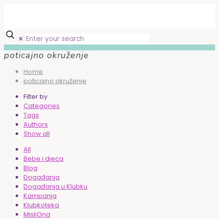
✕
poticajno okruženje
Home
poticajno okruženje
Filter by
Categories
Tags
Authors
Show all
All
Bebe i djeca
Blog
Događanja
Događanja u Klubku
Kampanja
Klubkoteka
MisliOna