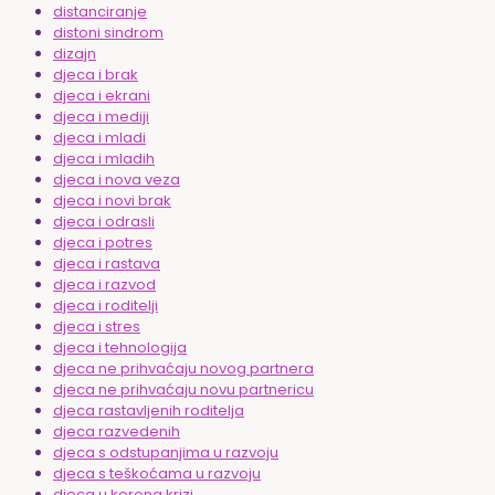
distanciranje
distoni sindrom
dizajn
djeca i brak
djeca i ekrani
djeca i mediji
djeca i mladi
djeca i mladih
djeca i nova veza
djeca i novi brak
djeca i odrasli
djeca i potres
djeca i rastava
djeca i razvod
djeca i roditelji
djeca i stres
djeca i tehnologija
djeca ne prihvaćaju novog partnera
djeca ne prihvaćaju novu partnericu
djeca rastavljenih roditelja
djeca razvedenih
djeca s odstupanjima u razvoju
djeca s teškoćama u razvoju
djeca u korona krizi