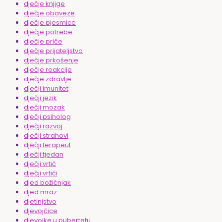
dječje knjige
dječje obaveze
dječje pjesmice
dječje potrebe
dječje priče
dječje prijateljstvo
dječje prkošenje
dječje reakcije
dječje zdravlje
dječji imunitet
dječji jezik
dječji mozak
dječji psiholog
dječji razvoj
dječji strahovi
dječji terapeut
dječji tjedan
dječji vrtić
dječji vrtići
djed božićnjak
djed mraz
djetinjstvo
djevojčice
djevojke u pubertetu