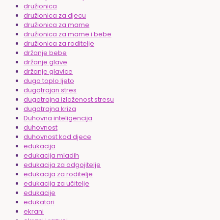
družionica
družionica za djecu
družionica za mame
družionica za mame i bebe
družionica za roditelje
držanje bebe
držanje glave
držanje glavice
dugo toplo ljeto
dugotrajan stres
dugotrajna izloženost stresu
dugotrajna kriza
Duhovna inteligencija
duhovnost
duhovnost kod djece
edukacija
edukacija mladih
edukacija za odgojitelje
edukacija za roditelje
edukacija za učitelje
edukacije
edukatori
ekrani