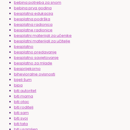
bebina potreba za snom
bebina prva godina
besplatna edukacija
besplatna podrška
besplatna radionica
besplatne radionice
besplatni materijali za učenike
besplatni materijali za učitelje
besplatno
besplatno predavanje
besplatno savjetovanje
besplatno za mlade
besprijekorno
bihevioralne ovisnosti
bijeli šum
bipa
biti autoritet
biti mama
biti otac
biti roditelj
biti sam
biti svoj
biti tata
biti usamljen