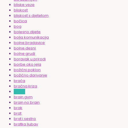
bliske veze
bliskost
bliskost s djetetom
bočica
bog
bolesno dijete
bolja komunikacija
bolne bradavice
bolne desni
bolne grudi
boravak u prirodi
borbe oko jela
božićni poklon
božićno darivanje
braća
bračna kriza
braco
brain gym
brain no brain
brak
brat
brat i sestra
bratka ljubav