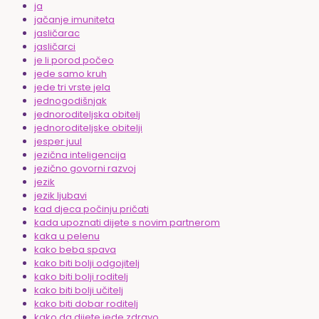
ja
jačanje imuniteta
jasličarac
jasličarci
je li porod počeo
jede samo kruh
jede tri vrste jela
jednogodišnjak
jednoroditeljska obitelj
jednoroditeljske obitelji
jesper juul
jezična inteligencija
jezično govorni razvoj
jezik
jezik ljubavi
kad djeca počinju pričati
kada upoznati dijete s novim partnerom
kaka u pelenu
kako beba spava
kako biti bolji odgojitelj
kako biti bolji roditelj
kako biti bolji učitelj
kako biti dobar roditelj
kako da dijete jede zdravo