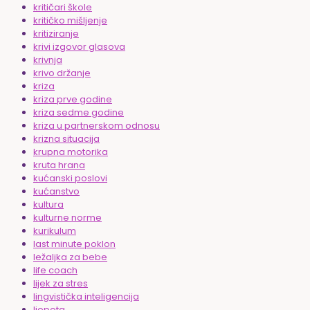
kritičari škole
kritičko mišljenje
kritiziranje
krivi izgovor glasova
krivnja
krivo držanje
kriza
kriza prve godine
kriza sedme godine
kriza u partnerskom odnosu
krizna situacija
krupna motorika
kruta hrana
kućanski poslovi
kućanstvo
kultura
kulturne norme
kurikulum
last minute poklon
ležaljka za bebe
life coach
lijek za stres
lingvistička inteligencija
ljepota