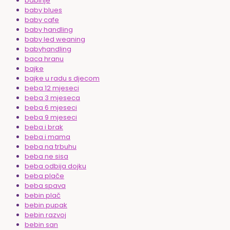
babinje
baby blues
baby cafe
baby handling
baby led weaning
babyhandling
baca hranu
bajke
bajke u radu s djecom
beba 12 mjeseci
beba 3 mjeseca
beba 6 mjeseci
beba 9 mjeseci
beba i brak
beba i mama
beba na trbuhu
beba ne sisa
beba odbija dojku
beba plače
beba spava
bebin plač
bebin pupak
bebin razvoj
bebin san