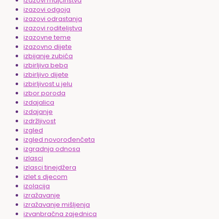
izazovi majčinstva
izazovi odgoja
izazovi odrastanja
izazovi roditeljstva
izazovne teme
izazovno dijete
izbijanje zubića
izbirljiva beba
izbirljivo dijete
izbirljivost u jelu
izbor poroda
izdajalica
izdajanje
izdržljivost
izgled
izgled novorođenčeta
izgradnja odnosa
izlasci
izlasci tinejdžera
izlet s djecom
izolacija
izražavanje
izražavanje mišljenja
izvanbračna zajednica