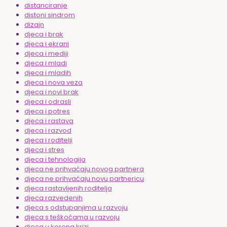
distanciranje
distoni sindrom
dizajn
djeca i brak
djeca i ekrani
djeca i mediji
djeca i mladi
djeca i mladih
djeca i nova veza
djeca i novi brak
djeca i odrasli
djeca i potres
djeca i rastava
djeca i razvod
djeca i roditelji
djeca i stres
djeca i tehnologija
djeca ne prihvaćaju novog partnera
djeca ne prihvaćaju novu partnericu
djeca rastavljenih roditelja
djeca razvedenih
djeca s odstupanjima u razvoju
djeca s teškoćama u razvoju
djeca u korona krizi