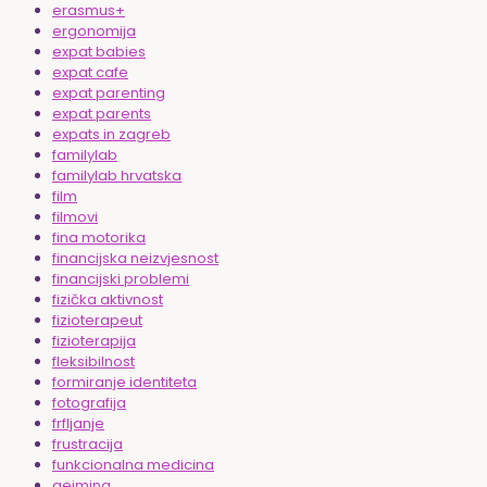
erasmus+
ergonomija
expat babies
expat cafe
expat parenting
expat parents
expats in zagreb
familylab
familylab hrvatska
film
filmovi
fina motorika
financijska neizvjesnost
financijski problemi
fizička aktivnost
fizioterapeut
fizioterapija
fleksibilnost
formiranje identiteta
fotografija
frfljanje
frustracija
funkcionalna medicina
gejming