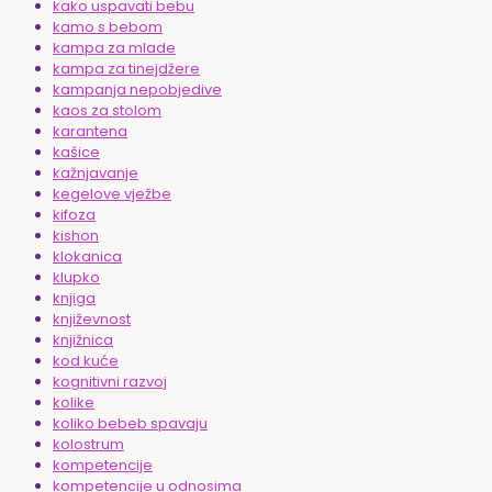
kako uspavati bebu
kamo s bebom
kampa za mlade
kampa za tinejdžere
kampanja nepobjedive
kaos za stolom
karantena
kašice
kažnjavanje
kegelove vježbe
kifoza
kishon
klokanica
klupko
knjiga
književnost
knjižnica
kod kuće
kognitivni razvoj
kolike
koliko bebeb spavaju
kolostrum
kompetencije
kompetencije u odnosima