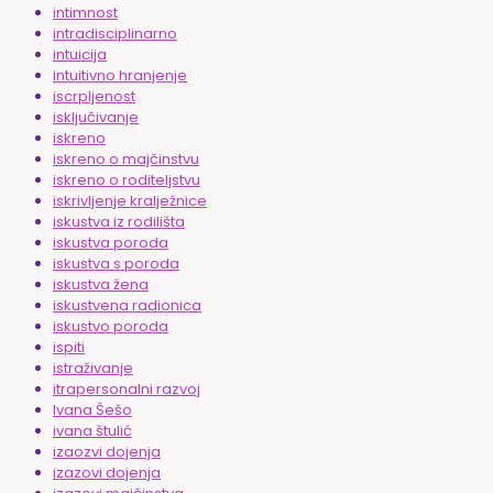
intimnost
intradisciplinarno
intuicija
intuitivno hranjenje
iscrpljenost
isključivanje
iskreno
iskreno o majčinstvu
iskreno o roditeljstvu
iskrivljenje kralježnice
iskustva iz rodilišta
iskustva poroda
iskustva s poroda
iskustva žena
iskustvena radionica
iskustvo poroda
ispiti
istraživanje
itrapersonalni razvoj
Ivana Šešo
ivana štulić
izaozvi dojenja
izazovi dojenja