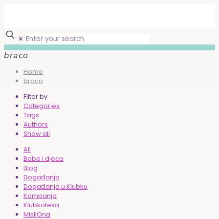
✕
braco
Home
braco
Filter by
Categories
Tags
Authors
Show all
All
Bebe i djeca
Blog
Događanja
Događanja u Klubku
Kampanja
Klubkoteka
MisliOna