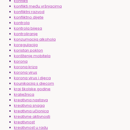
konflikti
konflikti među vršnjacima
konfliktni razvod
konfliktno dijete
kontrola
kontrola bijesa
kontroliranje
konzumacija alkohola
koregulacija
koristan poklon
korištenje mobitela
korona
korona kriza
korona virus
korona virus i djeca
kounikacija s djecom
kraj školske godine
kralježnica
kreativna nastava
kreativna snaga
kreativna učionica
kreativne aktivnosti
kreativnost
kreativnost u radu