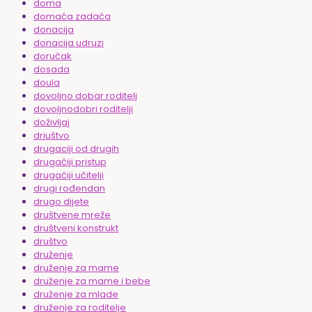
doma
domaća zadaća
donacija
donacija udruzi
doručak
dosada
doula
dovoljno dobar roditelj
dovoljnodobri roditelji
doživljaj
driuštvo
drugaciji od drugih
drugačiji pristup
drugačiji učitelji
drugi rođendan
drugo dijete
društvene mreže
društveni konstrukt
društvo
druženje
druženje za mame
druženje za mame i bebe
druženje za mlade
druženje za roditelje