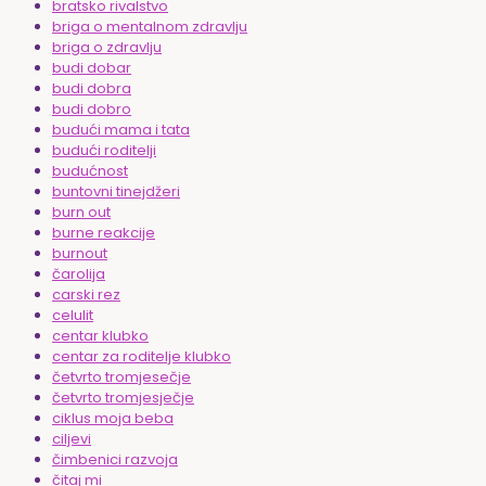
bratsko rivalstvo
briga o mentalnom zdravlju
briga o zdravlju
budi dobar
budi dobra
budi dobro
budući mama i tata
budući roditelji
budućnost
buntovni tinejdžeri
burn out
burne reakcije
burnout
čarolija
carski rez
celulit
centar klubko
centar za roditelje klubko
četvrto tromjesečje
četvrto tromjesječje
ciklus moja beba
ciljevi
čimbenici razvoja
čitaj mi