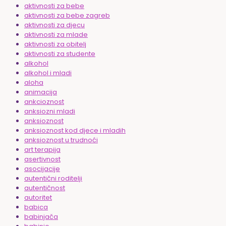
aktivnosti za bebe
aktivnosti za bebe zagreb
aktivnosti za djecu
aktivnosti za mlade
aktivnosti za obitelj
aktivnosti za studente
alkohol
alkohol i mladi
aloha
animacija
ankcioznost
anksiozni mladi
anksioznost
anksioznost kod djece i mladih
anksioznost u trudnoći
art terapija
asertivnost
asocijacije
autentični roditelji
autentičnost
autoritet
babica
babinjača