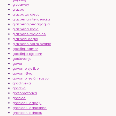
giveaway
glazba
glazba za djecu
glazbena inteligencija
glazbena pedagogija
glazbena škola
glazbene radionice
glazbeni odgoj
glazbeno obrazovanje
godišnji odmor
godišnji s djecom
gostovanje
govor
govorne vježbe
govorništvo
govorno jezični razvoj
grad rijeka
gradivo
grafomotorika
granice
granice u odgoju
granice u odnosima
granice u odnosu