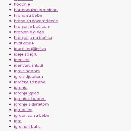
hodanje
hormonalne promjene
hrana za bebe
hrana za novorođenče
hranjenje bočicom
hranjenje djece
hranjenje na bočicu
hvat dojke
ideali majčinstva
ideje za igru
identitet
identitet i mladi
igra s bebom
igra s djetetom
igračke za bebe
igranje
igranje igrica
igranje s bebom
igranje s djetetom
igraonica
igraonica za bebe
igre
igre na trbuhu