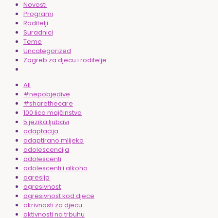
Novosti
Programi
Roditelji
Suradnici
Teme
Uncategorized
Zagreb za djecu i roditelje
All
#nepobjedive
#sharethecare
100 lica majčinstva
5 jezika ljubavi
adaptacija
adaptirano mlijeko
adolescencija
adolescenti
adolescenti i alkoho
agresija
agresivnost
agresivnost kod djece
akrivnosti za djecu
aktivnosti na trbuhu