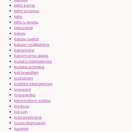
ljetni kamp
ljetni praznici
ljeto
ljeto u gradu
ljetovanje
ljubav
ljubav i beba
ljubav i roditeljstvo
ljubomora
ljubomorno dijete
ljudska inteligencija
ljudske potrebe
ljuti tinejdžeri
lockdown
logička inteligencija
logoped
logopedija
lokomotorni sustav
lordoza
loš san
loša prehrana
Lucija Stanojević
lupanje