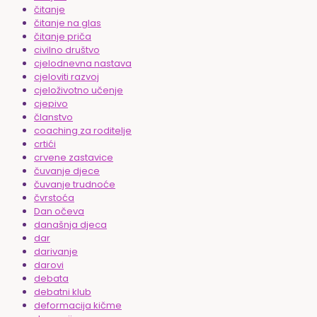
čitanje
čitanje na glas
čitanje priča
civilno društvo
cjelodnevna nastava
cjeloviti razvoj
cjeloživotno učenje
cjepivo
članstvo
coaching za roditelje
crtići
crvene zastavice
čuvanje djece
čuvanje trudnoće
čvrstoća
Dan očeva
današnja djeca
dar
darivanje
darovi
debata
debatni klub
deformacija kičme