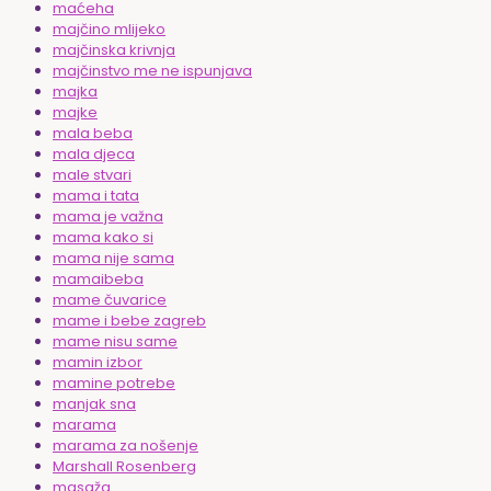
maćeha
majčino mlijeko
majčinska krivnja
majčinstvo me ne ispunjava
majka
majke
mala beba
mala djeca
male stvari
mama i tata
mama je važna
mama kako si
mama nije sama
mamaibeba
mame čuvarice
mame i bebe zagreb
mame nisu same
mamin izbor
mamine potrebe
manjak sna
marama
marama za nošenje
Marshall Rosenberg
masaža