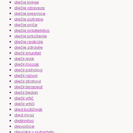
dječje knjige
dječje obaveze
dječje pjesmice
dječje potrebe
dječje priče
dječje prijateljstvo
dječje prkošenje
dječje reakcije
dječje zdravlje
dječji imunitet
dječji jezik
dječji mozak
dječji psiholog
dječji razvoj
dječji strahovi
dječji terapeut
dječji tjedan
dječji vrtić
dječji vrtići
djed božićnjak
djed mraz
djetinjstvo
djevojčice
djevojke u pubertetu