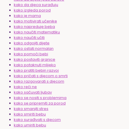
kako da djeca surađuju
kako izgleda porod
kako je mama
kako motivirati učenike
kako napreduje beba
kako naučiti matematiku
kako naučiti učiti
kako odgojiti dijete
kako ostati normalan
kako pomoći bebi
kako postaviti granice
kako potaknuti mlijeko
kako pratiti bebin razvoj
kako pričati s djecom o smrti
kako razgovarati s djecom
kako reći ne
kako sačuvati ljubav
kako se nositi s problemima
kako se pripremiti za porod
kako smanjiti stres
kako smiriti bebu
kako surađivati s djecom
kako umiriti bebu