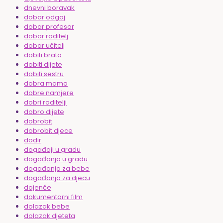
dnevni boravak
dobar odgoj
dobar profesor
dobar roditelj
dobar učitelj
dobiti brata
dobiti dijete
dobiti sestru
dobra mama
dobre namjere
dobri roditelji
dobro dijete
dobrobit
dobrobit djece
dodir
događaji u gradu
događanja u gradu
događanja za bebe
događanja za djecu
dojenče
dokumentarni film
dolazak bebe
dolazak djeteta