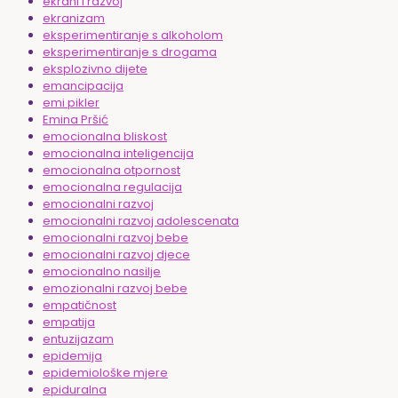
ekrani i razvoj
ekranizam
eksperimentiranje s alkoholom
eksperimentiranje s drogama
eksplozivno dijete
emancipacija
emi pikler
Emina Pršić
emocionalna bliskost
emocionalna inteligencija
emocionalna otpornost
emocionalna regulacija
emocionalni razvoj
emocionalni razvoj adolescenata
emocionalni razvoj bebe
emocionalni razvoj djece
emocionalno nasilje
emozionalni razvoj bebe
empatičnost
empatija
entuzijazam
epidemija
epidemiološke mjere
epiduralna