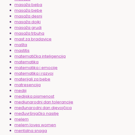
masaža beba
masaža bebe
masaža desni
masaža dojki
masaža grudi
masaža trbuha
mast za bradavice
mašta
mastitis
matematička inteligencija
matematika
matematika i emocije
matematika i razvoj
materijali za bebe
matresencija
mediji
medijska pismenost
medjunarodni dan tolerancije
međunarodni dan djevojčica
međuvršnjačko nasilje
melem
melem loves women
mentalna snaga