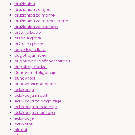
družionica
družionica za djecu
družionica za mame
družionica za mame i bebe
družionica za roditelje
držanje bebe
držanje glave
držanje glavice
dugo toplo ljeto
dugotrajan stres
dugotrajna izloženost stresu
dugotrajna kriza
Duhovna inteligencija
duhovnost
duhovnost kod djece
edukacija
edukacija mladih
edukacija za odgojitelje
edukacija za roditelje
edukacija za učitelje
edukacije
edukatori
ekrani