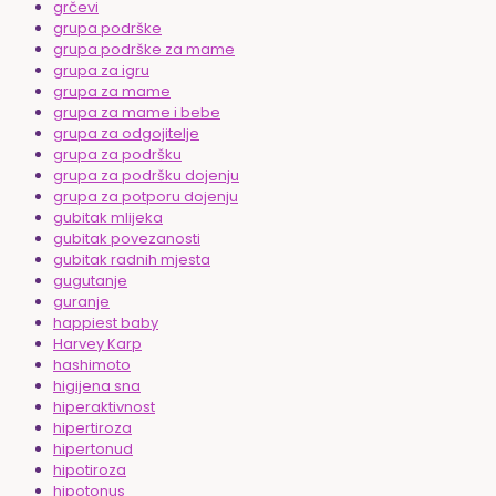
grčevi
grupa podrške
grupa podrške za mame
grupa za igru
grupa za mame
grupa za mame i bebe
grupa za odgojitelje
grupa za podršku
grupa za podršku dojenju
grupa za potporu dojenju
gubitak mlijeka
gubitak povezanosti
gubitak radnih mjesta
gugutanje
guranje
happiest baby
Harvey Karp
hashimoto
higijena sna
hiperaktivnost
hipertiroza
hipertonud
hipotiroza
hipotonus