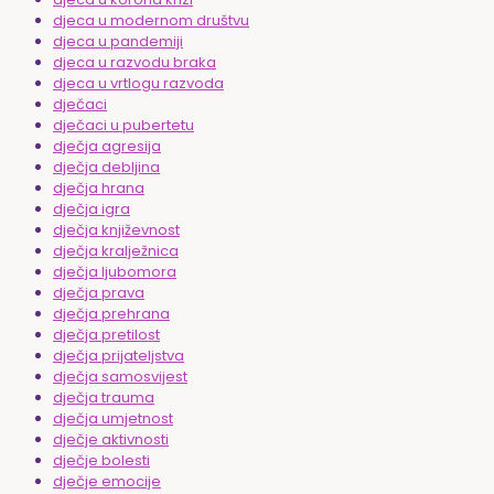
djeca u modernom društvu
djeca u pandemiji
djeca u razvodu braka
djeca u vrtlogu razvoda
dječaci
dječaci u pubertetu
dječja agresija
dječja debljina
dječja hrana
dječja igra
dječja književnost
dječja kralježnica
dječja ljubomora
dječja prava
dječja prehrana
dječja pretilost
dječja prijateljstva
dječja samosvijest
dječja trauma
dječja umjetnost
dječje aktivnosti
dječje bolesti
dječje emocije