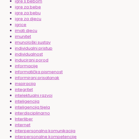
igre s bebom
igre za bebe
igre za bebu
igre za djecu
igrice
imati djecu
imunitet
imunološki sustav
individualni pristup
individualnost
inducirani porod
informacije
informatička pismenost
informirani prisatanak
inspiracija
integritet
intelektualni razvoj
inteligencija
inteligencija tijela
interdisciplinarno
Interliber
internet
interpersonalna komunikacija
interpersonalne kompetencije