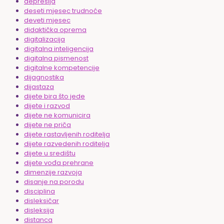
depresija
deseti mjesec trudnoće
deveti mjesec
didaktička oprema
digitalizacija
digitalna inteligencija
digitalna pismenost
digitalne kompetencije
dijagnostika
dijastaza
dijete bira što jede
dijete i razvod
dijete ne komunicira
dijete ne priča
dijete rastavljenih roditelja
dijete razvedenih roditelja
dijete u središtu
dijete vođa prehrane
dimenzije razvoja
disanje na porodu
disciplina
disleksičar
disleksija
distanca