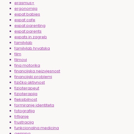
erasmus+
ergonomija
expat babies
expat cafe
expat parenting
expat parents
expats in zagreb
familylab
familylab hrvatska
film
filmovi
fina motorika
financijska neizvjesnost
financijski problemi
fizička aktivnost
fizioterapeut
fizioterapija
fleksibilnost
formiranje identiteta
fotografija
frfljanje
frustracija
funkcionalna medicina
gejming