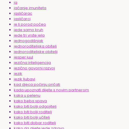
ja
jačanje imuniteta
jasličarac
jasličarci
je li porod počeo
jede samo kruh
jede tri vrste jela
jednogodišnjak
jednoroditeljska obitelj
jednoroditeljske obitelji
jesper juul
jezična inteligencija
jezično govorni razvoj
jezik
jezik ljubavi
kad djeca počinju pričati
kada upoznati dijete s novim partnerom
kaka u pelenu
kako beba spava
kako biti bolji odgojitelj
kako biti bolji roditelj
kako biti bolji učitelj
kako biti dobar roditelj
kako da dijete jede zdravo