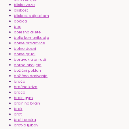
bliske veze
bliskost
bliskost s djetetom
bočica
bog
bolesno dijete
bolja komunikacija
bolne bradavice
bolne desni
bolne grudi
boravak u prirodi
borbe oko jela
božićni poklon
božićno darivanje
braća
bračna kriza
braco
brain gym
brain no brain
brak
brat
brat i sestra
bratka ljubav