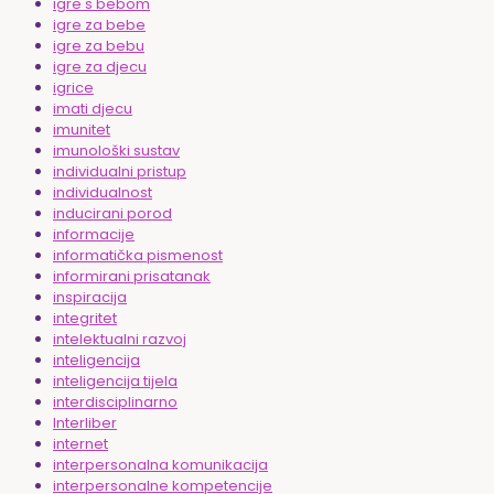
igre s bebom
igre za bebe
igre za bebu
igre za djecu
igrice
imati djecu
imunitet
imunološki sustav
individualni pristup
individualnost
inducirani porod
informacije
informatička pismenost
informirani prisatanak
inspiracija
integritet
intelektualni razvoj
inteligencija
inteligencija tijela
interdisciplinarno
Interliber
internet
interpersonalna komunikacija
interpersonalne kompetencije