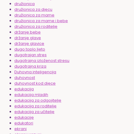
družionica
družionica za djecu
družionica za mame
družionica za mame i bebe
družionica za roditelje
držanje bebe
držanje glave
držanje glavice
dugo toplo ljeto
dugotrajan stres
dugotrajna izloženost stresu
dugotrajna kriza
Duhovna inteligencija
duhovnost
duhovnost kod djece
edukacija
edukacija mladih
edukacija za odgojitelje
edukacija za roditelje
edukacija za učitelje
edukacije
edukatori
ekrani