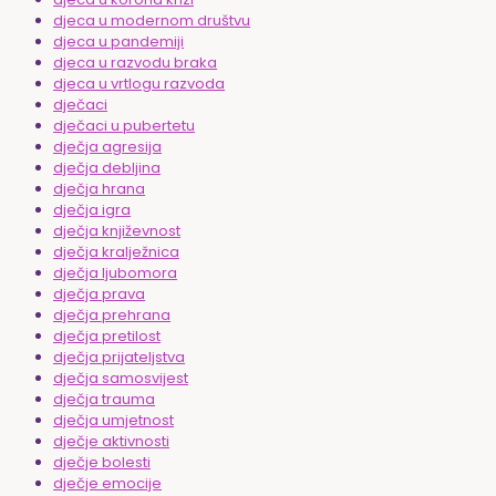
djeca u modernom društvu
djeca u pandemiji
djeca u razvodu braka
djeca u vrtlogu razvoda
dječaci
dječaci u pubertetu
dječja agresija
dječja debljina
dječja hrana
dječja igra
dječja književnost
dječja kralježnica
dječja ljubomora
dječja prava
dječja prehrana
dječja pretilost
dječja prijateljstva
dječja samosvijest
dječja trauma
dječja umjetnost
dječje aktivnosti
dječje bolesti
dječje emocije