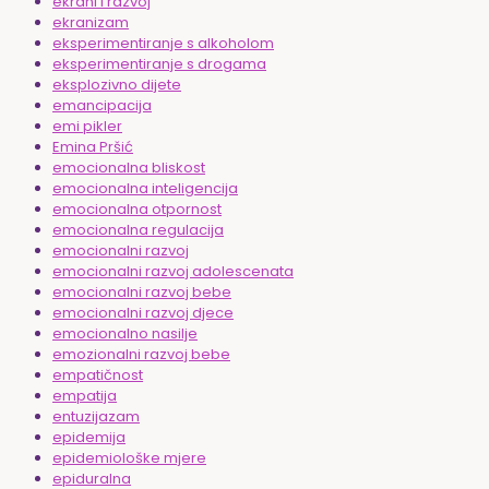
ekrani i razvoj
ekranizam
eksperimentiranje s alkoholom
eksperimentiranje s drogama
eksplozivno dijete
emancipacija
emi pikler
Emina Pršić
emocionalna bliskost
emocionalna inteligencija
emocionalna otpornost
emocionalna regulacija
emocionalni razvoj
emocionalni razvoj adolescenata
emocionalni razvoj bebe
emocionalni razvoj djece
emocionalno nasilje
emozionalni razvoj bebe
empatičnost
empatija
entuzijazam
epidemija
epidemiološke mjere
epiduralna