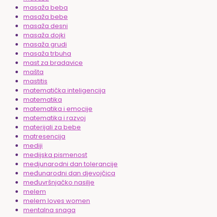
masaža beba
masaža bebe
masaža desni
masaža dojki
masaža grudi
masaža trbuha
mast za bradavice
mašta
mastitis
matematička inteligencija
matematika
matematika i emocije
matematika i razvoj
materijali za bebe
matresencija
mediji
medijska pismenost
medjunarodni dan tolerancije
međunarodni dan djevojčica
međuvršnjačko nasilje
melem
melem loves women
mentalna snaga