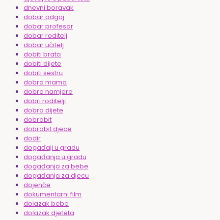
dnevni boravak
dobar odgoj
dobar profesor
dobar roditelj
dobar učitelj
dobiti brata
dobiti dijete
dobiti sestru
dobra mama
dobre namjere
dobri roditelji
dobro dijete
dobrobit
dobrobit djece
dodir
događaji u gradu
događanja u gradu
događanja za bebe
događanja za djecu
dojenče
dokumentarni film
dolazak bebe
dolazak djeteta