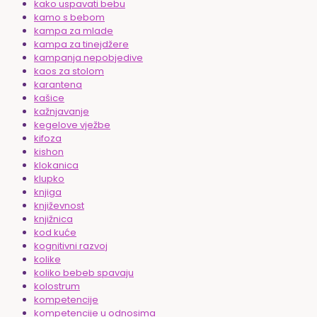
kako uspavati bebu
kamo s bebom
kampa za mlade
kampa za tinejdžere
kampanja nepobjedive
kaos za stolom
karantena
kašice
kažnjavanje
kegelove vježbe
kifoza
kishon
klokanica
klupko
knjiga
književnost
knjižnica
kod kuće
kognitivni razvoj
kolike
koliko bebeb spavaju
kolostrum
kompetencije
kompetencije u odnosima