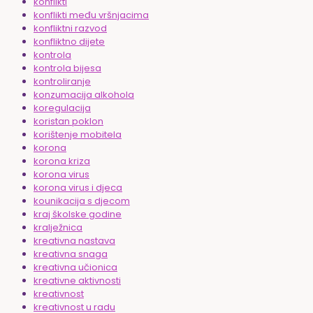
konflikti
konflikti među vršnjacima
konfliktni razvod
konfliktno dijete
kontrola
kontrola bijesa
kontroliranje
konzumacija alkohola
koregulacija
koristan poklon
korištenje mobitela
korona
korona kriza
korona virus
korona virus i djeca
kounikacija s djecom
kraj školske godine
kralježnica
kreativna nastava
kreativna snaga
kreativna učionica
kreativne aktivnosti
kreativnost
kreativnost u radu