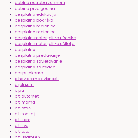
bebina potreba za snom
bebina prva godina
besplatna edukacija
besplatna podrška
besplatna radionica
besplatne radionice
besplatni materijali za učenike
besplatni materijali za učitelje
besplatno
besplatno predavanje
besplatno savjetovanje
besplatno za mlade
besprijekorno
bihevioralne ovisnosti
bijeli šum
bipa
biti autoritet
biti mama
biti otac
biti roditelj
biti sam
biti svoj
biti tata
biti usamljen