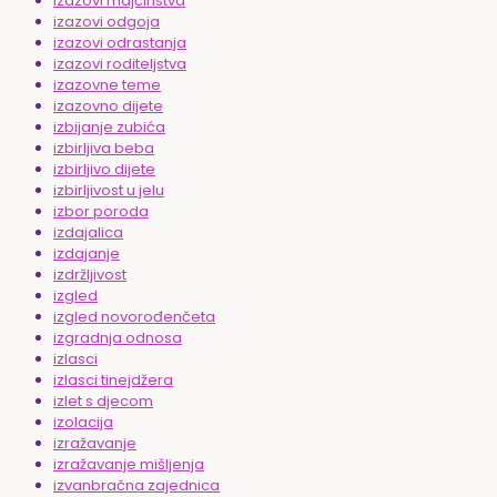
izazovi majčinstva
izazovi odgoja
izazovi odrastanja
izazovi roditeljstva
izazovne teme
izazovno dijete
izbijanje zubića
izbirljiva beba
izbirljivo dijete
izbirljivost u jelu
izbor poroda
izdajalica
izdajanje
izdržljivost
izgled
izgled novorođenčeta
izgradnja odnosa
izlasci
izlasci tinejdžera
izlet s djecom
izolacija
izražavanje
izražavanje mišljenja
izvanbračna zajednica