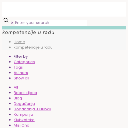
✕
kompetencije u radu
Home
kompetencije u radu
Filter by
Categories
Tags
Authors
Show all
All
Bebe i djeca
Blog
Događanja
Događanja u Klubku
Kampanja
Klubkoteka
MisliOna