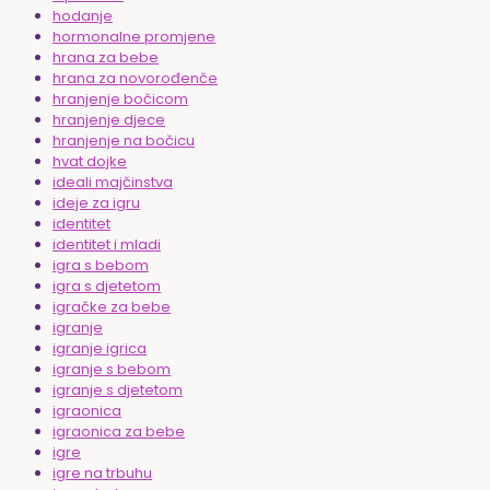
hodanje
hormonalne promjene
hrana za bebe
hrana za novorođenče
hranjenje bočicom
hranjenje djece
hranjenje na bočicu
hvat dojke
ideali majčinstva
ideje za igru
identitet
identitet i mladi
igra s bebom
igra s djetetom
igračke za bebe
igranje
igranje igrica
igranje s bebom
igranje s djetetom
igraonica
igraonica za bebe
igre
igre na trbuhu