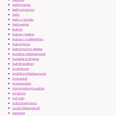
ljetni kamp
ljetni praznici
ljeto
ljeto u gradu
ljetovanje
ljubav
ljubav i beba
ljubav i roditeljstvo
ljubomora
ljubomorno dijete
ljudska inteligencija
ljudske potrebe
ljuti tinejdžeri
lockdown
logička inteligencija
logoped
logopedija
lokomotorni sustav
lordoza
loš san
loša prehrana
Lucija Stanojević
lupanje