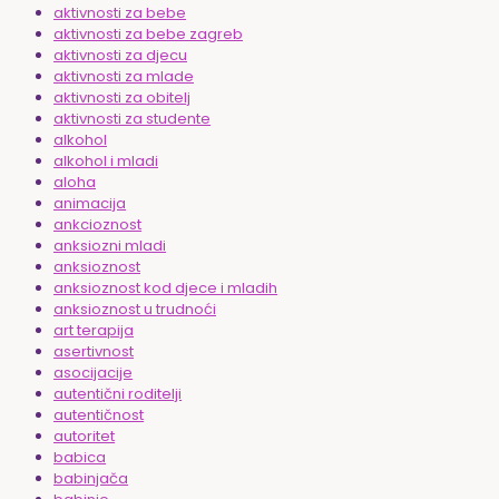
aktivnosti za bebe
aktivnosti za bebe zagreb
aktivnosti za djecu
aktivnosti za mlade
aktivnosti za obitelj
aktivnosti za studente
alkohol
alkohol i mladi
aloha
animacija
ankcioznost
anksiozni mladi
anksioznost
anksioznost kod djece i mladih
anksioznost u trudnoći
art terapija
asertivnost
asocijacije
autentični roditelji
autentičnost
autoritet
babica
babinjača