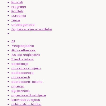
Novosti
Programi
Roditelji
Suradnici
Teme
Uncategorized
Zagreb za djecu i roditelje
All
#nepobjedive
#sharethecare
100 lica majčinstva
5 jezika ljubavi
adaptacija
adaptirano mlijeko
adolescencija
adolescenti
adolescenti i alkoho
agresija
agresivnost
agresivnost kod djece
akrivnosti za djecu
aktivnosti na trbuhu