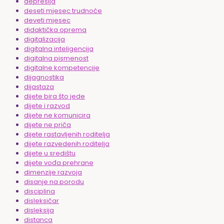
depresija
deseti mjesec trudnoće
deveti mjesec
didaktička oprema
digitalizacija
digitalna inteligencija
digitalna pismenost
digitalne kompetencije
dijagnostika
dijastaza
dijete bira što jede
dijete i razvod
dijete ne komunicira
dijete ne priča
dijete rastavljenih roditelja
dijete razvedenih roditelja
dijete u središtu
dijete vođa prehrane
dimenzije razvoja
disanje na porodu
disciplina
disleksičar
disleksija
distanca