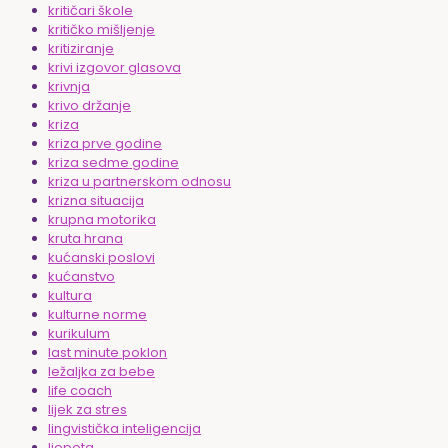
kritičari škole
kritičko mišljenje
kritiziranje
krivi izgovor glasova
krivnja
krivo držanje
kriza
kriza prve godine
kriza sedme godine
kriza u partnerskom odnosu
krizna situacija
krupna motorika
kruta hrana
kućanski poslovi
kućanstvo
kultura
kulturne norme
kurikulum
last minute poklon
ležaljka za bebe
life coach
lijek za stres
lingvistička inteligencija
ljepota