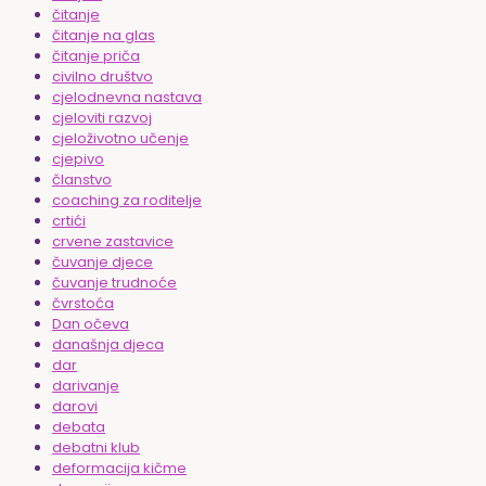
čitanje
čitanje na glas
čitanje priča
civilno društvo
cjelodnevna nastava
cjeloviti razvoj
cjeloživotno učenje
cjepivo
članstvo
coaching za roditelje
crtići
crvene zastavice
čuvanje djece
čuvanje trudnoće
čvrstoća
Dan očeva
današnja djeca
dar
darivanje
darovi
debata
debatni klub
deformacija kičme