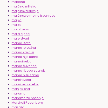
maćeha
majčino mlijeko
majčinska krivnja
majčinstvo me ne ispunjava
majka
majke
mala beba
mala djeca
male stvari
mama i tata
mama je važna
mama kako si
mama nije sama
mamaibeba
mame čuvarice
mame i bebe zagreb
mame nisu same
mamin izbor
mamine potrebe
manjak sna
marama
marama za nošenje
Marshall Rosenberg
masaža