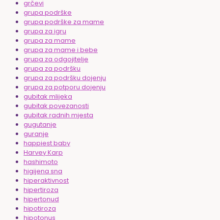
grčevi
grupa podrške
grupa podrške za mame
grupa za igru
grupa za mame
grupa za mame i bebe
grupa za odgojitelje
grupa za podršku
grupa za podršku dojenju
grupa za potporu dojenju
gubitak mlijeka
gubitak povezanosti
gubitak radnih mjesta
gugutanje
guranje
happiest baby
Harvey Karp
hashimoto
higijena sna
hiperaktivnost
hipertiroza
hipertonud
hipotiroza
hipotonus