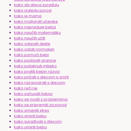
kako da djeca surađuju
kako izgleda porod
kako je mama
kako motivirati učenike
kako napreduje beba
kako naučiti matematiku
kako naučiti učiti
kako odgojiti dijete
kako ostati normalan
kako pomoći bebi
kako postaviti granice
kako potaknuti mlijeko
kako pratiti bebin razvoj
kako pričati s djecom o smrti
kako razgovarati s djecom
kako reći ne
kako sačuvati ljubav
kako se nositi s problemima
kako se pripremiti za porod
kako smanjiti stres
kako smiriti bebu
kako surađivati s djecom
kako umiriti bebu