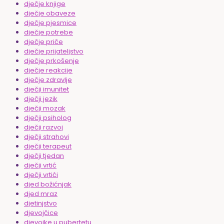
dječje knjige
dječje obaveze
dječje pjesmice
dječje potrebe
dječje priče
dječje prijateljstvo
dječje prkošenje
dječje reakcije
dječje zdravlje
dječji imunitet
dječji jezik
dječji mozak
dječji psiholog
dječji razvoj
dječji strahovi
dječji terapeut
dječji tjedan
dječji vrtić
dječji vrtići
djed božićnjak
djed mraz
djetinjstvo
djevojčice
djevojke u pubertetu