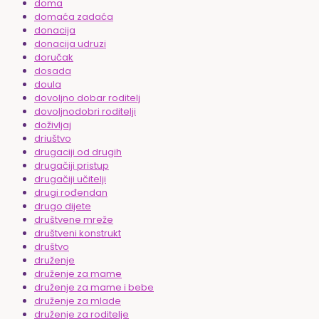
doma
domaća zadaća
donacija
donacija udruzi
doručak
dosada
doula
dovoljno dobar roditelj
dovoljnodobri roditelji
doživljaj
driuštvo
drugaciji od drugih
drugačiji pristup
drugačiji učitelji
drugi rođendan
drugo dijete
društvene mreže
društveni konstrukt
društvo
druženje
druženje za mame
druženje za mame i bebe
druženje za mlade
druženje za roditelje