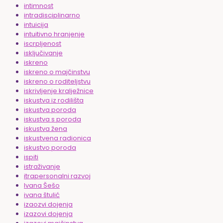
intimnost
intradisciplinarno
intuicija
intuitivno hranjenje
iscrpljenost
isključivanje
iskreno
iskreno o majčinstvu
iskreno o roditeljstvu
iskrivljenje kralježnice
iskustva iz rodilišta
iskustva poroda
iskustva s poroda
iskustva žena
iskustvena radionica
iskustvo poroda
ispiti
istraživanje
itrapersonalni razvoj
Ivana Šešo
ivana štulić
izaozvi dojenja
izazovi dojenja