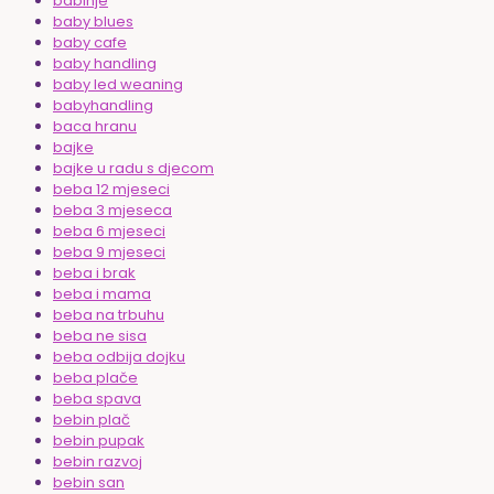
babinje
baby blues
baby cafe
baby handling
baby led weaning
babyhandling
baca hranu
bajke
bajke u radu s djecom
beba 12 mjeseci
beba 3 mjeseca
beba 6 mjeseci
beba 9 mjeseci
beba i brak
beba i mama
beba na trbuhu
beba ne sisa
beba odbija dojku
beba plače
beba spava
bebin plač
bebin pupak
bebin razvoj
bebin san