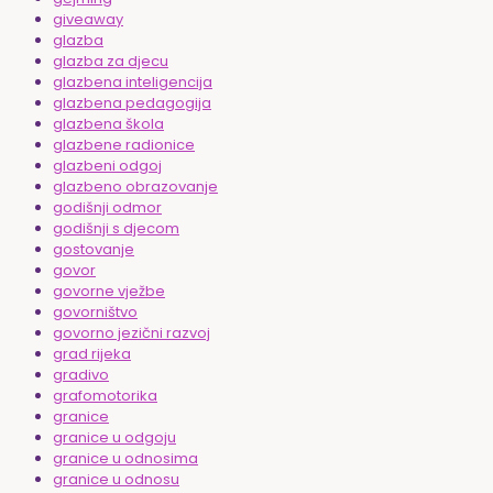
giveaway
glazba
glazba za djecu
glazbena inteligencija
glazbena pedagogija
glazbena škola
glazbene radionice
glazbeni odgoj
glazbeno obrazovanje
godišnji odmor
godišnji s djecom
gostovanje
govor
govorne vježbe
govorništvo
govorno jezični razvoj
grad rijeka
gradivo
grafomotorika
granice
granice u odgoju
granice u odnosima
granice u odnosu