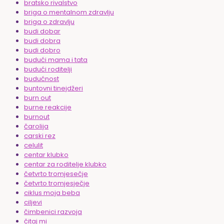
bratsko rivalstvo
briga o mentalnom zdravlju
briga o zdravlju
budi dobar
budi dobra
budi dobro
budući mama i tata
budući roditelji
budućnost
buntovni tinejdžeri
burn out
burne reakcije
burnout
čarolija
carski rez
celulit
centar klubko
centar za roditelje klubko
četvrto tromjesečje
četvrto tromjesječje
ciklus moja beba
ciljevi
čimbenici razvoja
čitaj mi