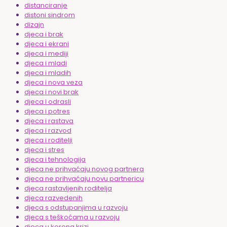
distanciranje
distoni sindrom
dizajn
djeca i brak
djeca i ekrani
djeca i mediji
djeca i mladi
djeca i mladih
djeca i nova veza
djeca i novi brak
djeca i odrasli
djeca i potres
djeca i rastava
djeca i razvod
djeca i roditelji
djeca i stres
djeca i tehnologija
djeca ne prihvaćaju novog partnera
djeca ne prihvaćaju novu partnericu
djeca rastavljenih roditelja
djeca razvedenih
djeca s odstupanjima u razvoju
djeca s teškoćama u razvoju
djeca u korona krizi