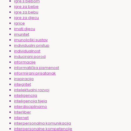
igre s bebom
igre za bebe
igre za bebu
igre za djecu
igrice
imati djecu
imunitet
imunološki sustav
individualni pristup
individualnost
inducirani porod
informacije
informatička pismenost
informirani prisatanak
inspiracija
integritet
intelektualni razvoj
inteligencija
inteligencija tijela
interdisciplinarno
Interliber
internet
interpersonalna komunikacija
interpersonalne kompetencije