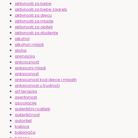
aktivnosti za bebe
aktivnosti za bebe zagreb
aktivnosti za djecu
aktivnosti za mlade
aktivnosti za obitelj
aktivnosti za studente
alkohol
alkohol i mladi
aloha
animacija
ankcioznost
anksiozni mladi
anksioznost
anksioznost kod djece i mladih
anksioznost u trudnoći
art terapija
asertivnost
asocijacije
autentični roditelji
autentičnost
autoritet
babica
babinjača