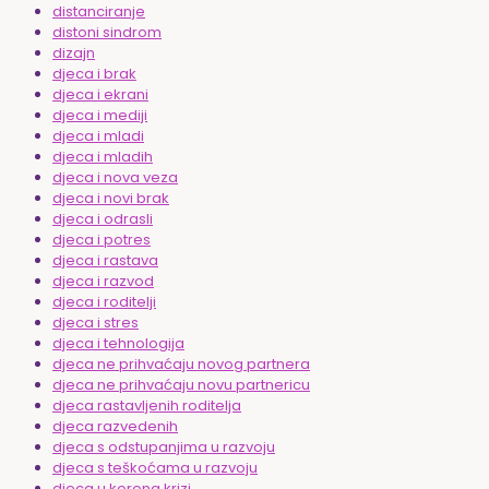
distanciranje
distoni sindrom
dizajn
djeca i brak
djeca i ekrani
djeca i mediji
djeca i mladi
djeca i mladih
djeca i nova veza
djeca i novi brak
djeca i odrasli
djeca i potres
djeca i rastava
djeca i razvod
djeca i roditelji
djeca i stres
djeca i tehnologija
djeca ne prihvaćaju novog partnera
djeca ne prihvaćaju novu partnericu
djeca rastavljenih roditelja
djeca razvedenih
djeca s odstupanjima u razvoju
djeca s teškoćama u razvoju
djeca u korona krizi