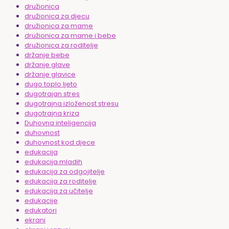
družionica
družionica za djecu
družionica za mame
družionica za mame i bebe
družionica za roditelje
držanje bebe
držanje glave
držanje glavice
dugo toplo ljeto
dugotrajan stres
dugotrajna izloženost stresu
dugotrajna kriza
Duhovna inteligencija
duhovnost
duhovnost kod djece
edukacija
edukacija mladih
edukacija za odgojitelje
edukacija za roditelje
edukacija za učitelje
edukacije
edukatori
ekrani