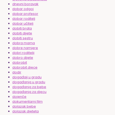
dnevni boravak
dobar odgoj
dobar profesor
dobar roditelj
dobar učitelj
dobiti brata
dobiti dijete
dobiti sestru
dobra mama
dobre namjere
dobri roditelji
dobro dijete
dobrobit
dobrobit djece
dodir
događaji u gradu
događanja u gradu
događanja za bebe
događanja za djecu
dojenče
dokumentarni film
dolazak bebe
dolazak djeteta