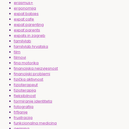
erasmus+
ergonomija
expat babies
expat cafe
expat parenting
expat parents
expats in zagreb
familylab
familylab hrvatska
film
filmovi
fina motorika
financijska neizvjesnost
financijski problemi
fizička aktivnost
fizioterapeut
fizioterapija
fleksibilnost
formiranje identiteta
fotografija
frfljanje
frustracija
funkcionalna medicina
gejming