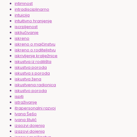
intimnost
intradisciplinarno
intuicija
intuitivno hranjenje
iscrpljenost
isključivanje
iskreno
iskreno o majčinstvu
iskreno o roditeljstvu
iskrivljenje kralježnice
iskustva iz rodilišta
iskustva poroda
iskustva s poroda
iskustva žena
iskustvena radionica
iskustvo poroda
ispiti
istraživanje
itrapersonalni razvoj
Ivana Šešo
ivana štulić
izaozvi dojenja
izazovi dojenja