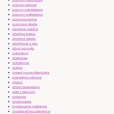
izazovi majčinstva
izazovi odgoja
izazovi odrastanja
izazovi roditeljstva
izazovne teme
izazovno dijete
izbijanje zubića
izbirljiva beba
izbirljivo dijete
izbirljivost u jelu
izbor poroda
izdajalica
izdajanje
izdržljivost
izgled
izgled novorođenčeta
izgradnja odnosa
izlasci
izlasci tinejdžera
izlet s djecom
izolacija
izražavanje
izražavanje mišljenja
izvanbračna zajednica