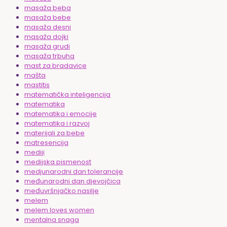
masaža beba
masaža bebe
masaža desni
masaža dojki
masaža grudi
masaža trbuha
mast za bradavice
mašta
mastitis
matematička inteligencija
matematika
matematika i emocije
matematika i razvoj
materijali za bebe
matresencija
mediji
medijska pismenost
medjunarodni dan tolerancije
međunarodni dan djevojčica
međuvršnjačko nasilje
melem
melem loves women
mentalna snaga