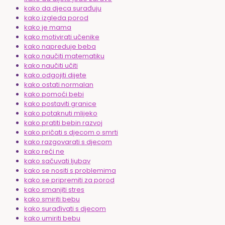
kako da djeca surađuju
kako izgleda porod
kako je mama
kako motivirati učenike
kako napreduje beba
kako naučiti matematiku
kako naučiti učiti
kako odgojiti dijete
kako ostati normalan
kako pomoći bebi
kako postaviti granice
kako potaknuti mlijeko
kako pratiti bebin razvoj
kako pričati s djecom o smrti
kako razgovarati s djecom
kako reći ne
kako sačuvati ljubav
kako se nositi s problemima
kako se pripremiti za porod
kako smanjiti stres
kako smiriti bebu
kako surađivati s djecom
kako umiriti bebu