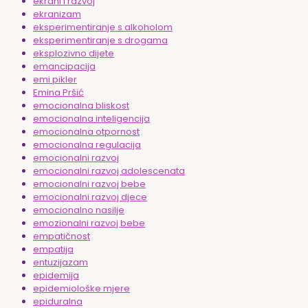
ekrani i razvoj
ekranizam
eksperimentiranje s alkoholom
eksperimentiranje s drogama
eksplozivno dijete
emancipacija
emi pikler
Emina Pršić
emocionalna bliskost
emocionalna inteligencija
emocionalna otpornost
emocionalna regulacija
emocionalni razvoj
emocionalni razvoj adolescenata
emocionalni razvoj bebe
emocionalni razvoj djece
emocionalno nasilje
emozionalni razvoj bebe
empatičnost
empatija
entuzijazam
epidemija
epidemiološke mjere
epiduralna