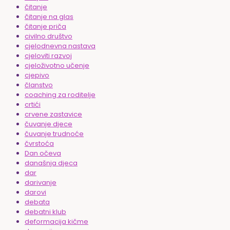
čitanje
čitanje na glas
čitanje priča
civilno društvo
cjelodnevna nastava
cjeloviti razvoj
cjeloživotno učenje
cjepivo
članstvo
coaching za roditelje
crtići
crvene zastavice
čuvanje djece
čuvanje trudnoće
čvrstoća
Dan očeva
današnja djeca
dar
darivanje
darovi
debata
debatni klub
deformacija kičme