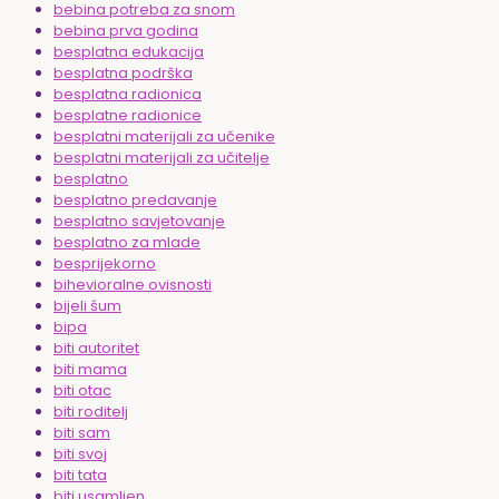
bebina potreba za snom
bebina prva godina
besplatna edukacija
besplatna podrška
besplatna radionica
besplatne radionice
besplatni materijali za učenike
besplatni materijali za učitelje
besplatno
besplatno predavanje
besplatno savjetovanje
besplatno za mlade
besprijekorno
bihevioralne ovisnosti
bijeli šum
bipa
biti autoritet
biti mama
biti otac
biti roditelj
biti sam
biti svoj
biti tata
biti usamljen