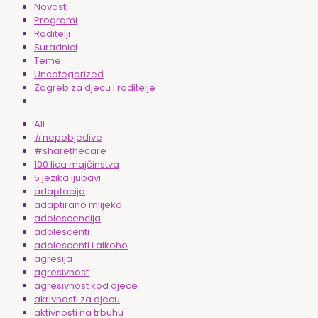
Novosti
Programi
Roditelji
Suradnici
Teme
Uncategorized
Zagreb za djecu i roditelje
All
#nepobjedive
#sharethecare
100 lica majčinstva
5 jezika ljubavi
adaptacija
adaptirano mlijeko
adolescencija
adolescenti
adolescenti i alkoho
agresija
agresivnost
agresivnost kod djece
akrivnosti za djecu
aktivnosti na trbuhu