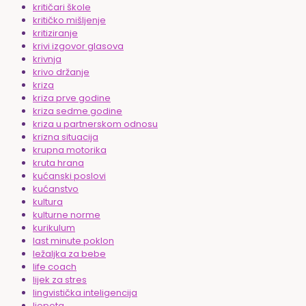
kritičari škole
kritičko mišljenje
kritiziranje
krivi izgovor glasova
krivnja
krivo držanje
kriza
kriza prve godine
kriza sedme godine
kriza u partnerskom odnosu
krizna situacija
krupna motorika
kruta hrana
kućanski poslovi
kućanstvo
kultura
kulturne norme
kurikulum
last minute poklon
ležaljka za bebe
life coach
lijek za stres
lingvistička inteligencija
ljepota