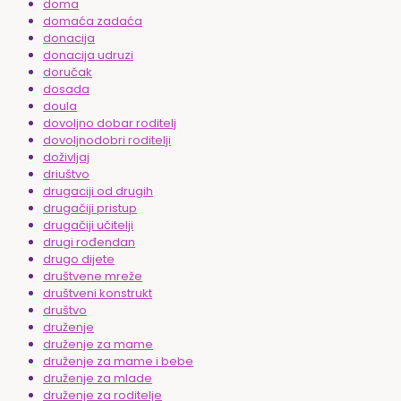
doma
domaća zadaća
donacija
donacija udruzi
doručak
dosada
doula
dovoljno dobar roditelj
dovoljnodobri roditelji
doživljaj
driuštvo
drugaciji od drugih
drugačiji pristup
drugačiji učitelji
drugi rođendan
drugo dijete
društvene mreže
društveni konstrukt
društvo
druženje
druženje za mame
druženje za mame i bebe
druženje za mlade
druženje za roditelje