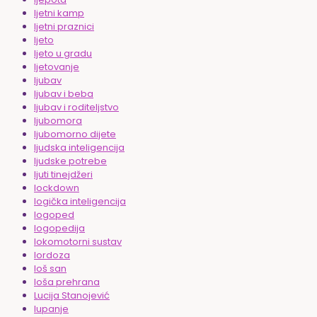
ljetni kamp
ljetni praznici
ljeto
ljeto u gradu
ljetovanje
ljubav
ljubav i beba
ljubav i roditeljstvo
ljubomora
ljubomorno dijete
ljudska inteligencija
ljudske potrebe
ljuti tinejdžeri
lockdown
logička inteligencija
logoped
logopedija
lokomotorni sustav
lordoza
loš san
loša prehrana
Lucija Stanojević
lupanje