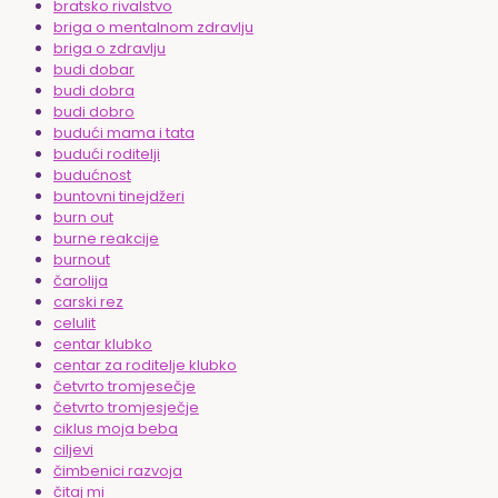
bratsko rivalstvo
briga o mentalnom zdravlju
briga o zdravlju
budi dobar
budi dobra
budi dobro
budući mama i tata
budući roditelji
budućnost
buntovni tinejdžeri
burn out
burne reakcije
burnout
čarolija
carski rez
celulit
centar klubko
centar za roditelje klubko
četvrto tromjesečje
četvrto tromjesječje
ciklus moja beba
ciljevi
čimbenici razvoja
čitaj mi