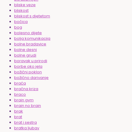
bliske veze
bliskost
bliskost s djetetom
bočica
bog
bolesno dijete
bolja komunikacija
bolne bradavice
bolne desni
bolne grudi
boravak u prirodi
borbe oko jela
božićni poklon
božićno darivanje
braća
bračna kriza
braco
brain gym
brain no brain
brak
brat
brat i sestra
bratka ljubav