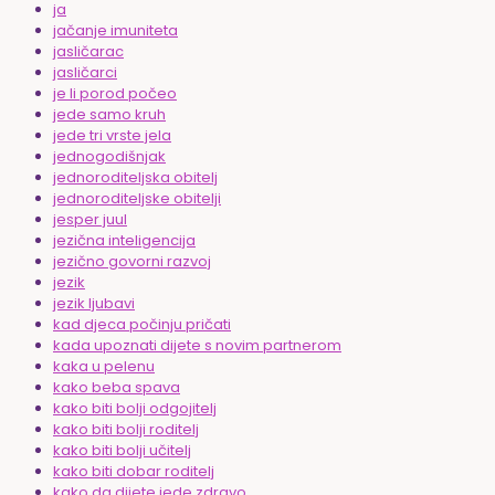
ja
jačanje imuniteta
jasličarac
jasličarci
je li porod počeo
jede samo kruh
jede tri vrste jela
jednogodišnjak
jednoroditeljska obitelj
jednoroditeljske obitelji
jesper juul
jezična inteligencija
jezično govorni razvoj
jezik
jezik ljubavi
kad djeca počinju pričati
kada upoznati dijete s novim partnerom
kaka u pelenu
kako beba spava
kako biti bolji odgojitelj
kako biti bolji roditelj
kako biti bolji učitelj
kako biti dobar roditelj
kako da dijete jede zdravo