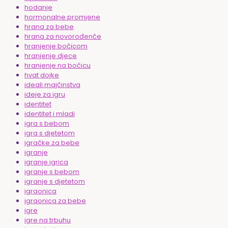
hodanje
hormonalne promjene
hrana za bebe
hrana za novorođenče
hranjenje bočicom
hranjenje djece
hranjenje na bočicu
hvat dojke
ideali majčinstva
ideje za igru
identitet
identitet i mladi
igra s bebom
igra s djetetom
igračke za bebe
igranje
igranje igrica
igranje s bebom
igranje s djetetom
igraonica
igraonica za bebe
igre
igre na trbuhu