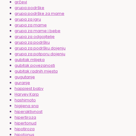
grčevi
grupa podrške
grupa podrške za mame
grupa za igru
grupa za mame
grupa za mame i bebe
grupa za odgojitelje
grupa za podršku
grupa za podršku dojenju
grupa za potporu dojenju
gubitak mlijeka
gubitak povezanosti
gubitak radnih mjesta
gugutanje
guranje
happiest baby
Harvey Karp
hashimoto
higijena sna
hiperaktivnost
hipertiroza
hipertonud
hipotiroza
hipotonus