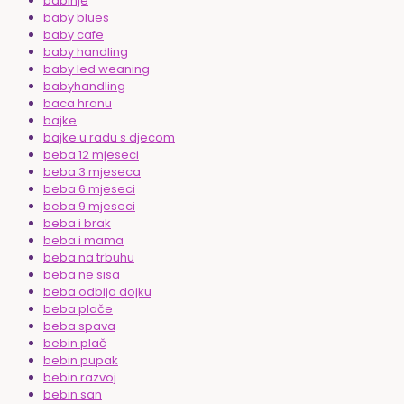
babinje
baby blues
baby cafe
baby handling
baby led weaning
babyhandling
baca hranu
bajke
bajke u radu s djecom
beba 12 mjeseci
beba 3 mjeseca
beba 6 mjeseci
beba 9 mjeseci
beba i brak
beba i mama
beba na trbuhu
beba ne sisa
beba odbija dojku
beba plače
beba spava
bebin plač
bebin pupak
bebin razvoj
bebin san