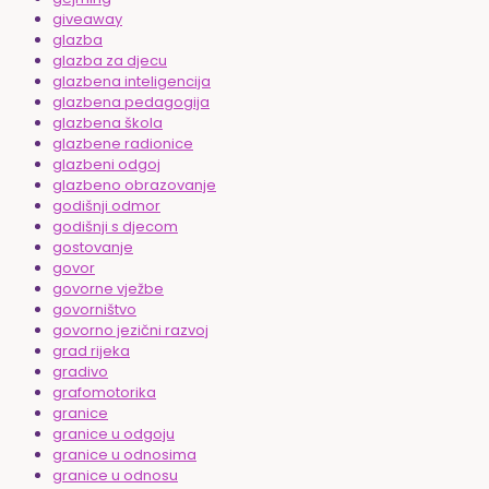
giveaway
glazba
glazba za djecu
glazbena inteligencija
glazbena pedagogija
glazbena škola
glazbene radionice
glazbeni odgoj
glazbeno obrazovanje
godišnji odmor
godišnji s djecom
gostovanje
govor
govorne vježbe
govorništvo
govorno jezični razvoj
grad rijeka
gradivo
grafomotorika
granice
granice u odgoju
granice u odnosima
granice u odnosu