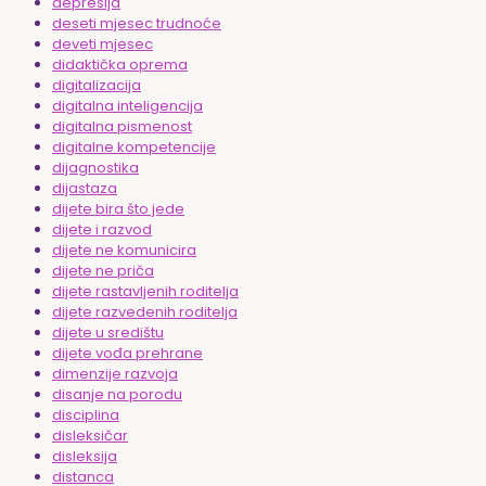
depresija
deseti mjesec trudnoće
deveti mjesec
didaktička oprema
digitalizacija
digitalna inteligencija
digitalna pismenost
digitalne kompetencije
dijagnostika
dijastaza
dijete bira što jede
dijete i razvod
dijete ne komunicira
dijete ne priča
dijete rastavljenih roditelja
dijete razvedenih roditelja
dijete u središtu
dijete vođa prehrane
dimenzije razvoja
disanje na porodu
disciplina
disleksičar
disleksija
distanca