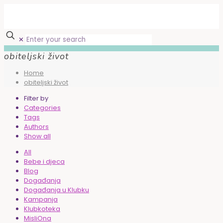
✕
obiteljski život
Home
obiteljski život
Filter by
Categories
Tags
Authors
Show all
All
Bebe i djeca
Blog
Događanja
Događanja u Klubku
Kampanja
Klubkoteka
MisliOna