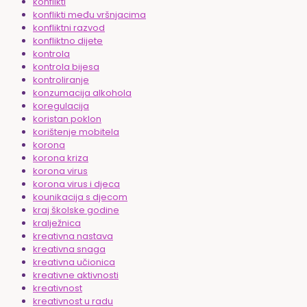
konflikti
konflikti među vršnjacima
konfliktni razvod
konfliktno dijete
kontrola
kontrola bijesa
kontroliranje
konzumacija alkohola
koregulacija
koristan poklon
korištenje mobitela
korona
korona kriza
korona virus
korona virus i djeca
kounikacija s djecom
kraj školske godine
kralježnica
kreativna nastava
kreativna snaga
kreativna učionica
kreativne aktivnosti
kreativnost
kreativnost u radu