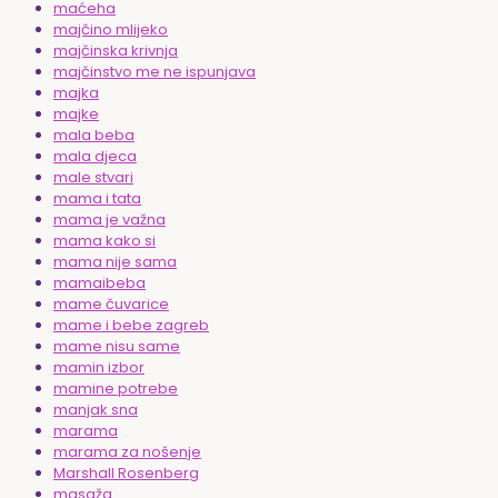
maćeha
majčino mlijeko
majčinska krivnja
majčinstvo me ne ispunjava
majka
majke
mala beba
mala djeca
male stvari
mama i tata
mama je važna
mama kako si
mama nije sama
mamaibeba
mame čuvarice
mame i bebe zagreb
mame nisu same
mamin izbor
mamine potrebe
manjak sna
marama
marama za nošenje
Marshall Rosenberg
masaža