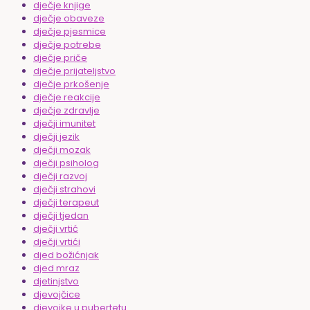
dječje knjige
dječje obaveze
dječje pjesmice
dječje potrebe
dječje priče
dječje prijateljstvo
dječje prkošenje
dječje reakcije
dječje zdravlje
dječji imunitet
dječji jezik
dječji mozak
dječji psiholog
dječji razvoj
dječji strahovi
dječji terapeut
dječji tjedan
dječji vrtić
dječji vrtići
djed božićnjak
djed mraz
djetinjstvo
djevojčice
djevojke u pubertetu