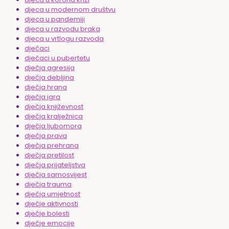
djeca u modernom društvu
djeca u pandemiji
djeca u razvodu braka
djeca u vrtlogu razvoda
dječaci
dječaci u pubertetu
dječja agresija
dječja debljina
dječja hrana
dječja igra
dječja književnost
dječja kralježnica
dječja ljubomora
dječja prava
dječja prehrana
dječja pretilost
dječja prijateljstva
dječja samosvijest
dječja trauma
dječja umjetnost
dječje aktivnosti
dječje bolesti
dječje emocije