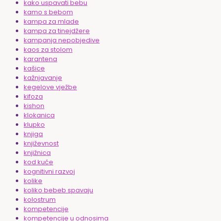
kako uspavati bebu
kamo s bebom
kampa za mlade
kampa za tinejdžere
kampanja nepobjedive
kaos za stolom
karantena
kašice
kažnjavanje
kegelove vježbe
kifoza
kishon
klokanica
klupko
knjiga
književnost
knjižnica
kod kuće
kognitivni razvoj
kolike
koliko bebeb spavaju
kolostrum
kompetencije
kompetencije u odnosima