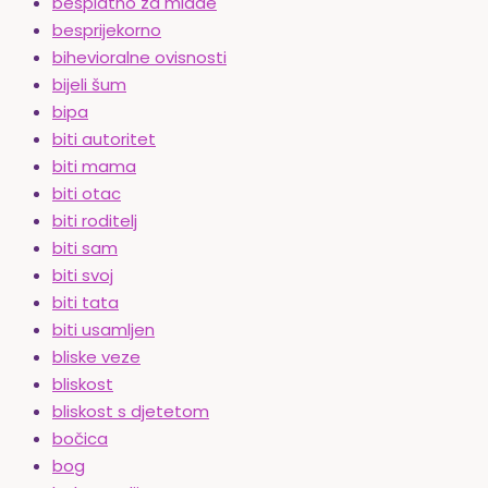
besplatno za mlade
besprijekorno
bihevioralne ovisnosti
bijeli šum
bipa
biti autoritet
biti mama
biti otac
biti roditelj
biti sam
biti svoj
biti tata
biti usamljen
bliske veze
bliskost
bliskost s djetetom
bočica
bog