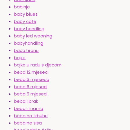
babinje
baby blues
baby cafe
baby handling
baby led weaning
babyhandling
baca hranu
bajke
bajke u radu s djecom
beba 12 mjeseci
beba 3 mjeseca
beba 6 mjeseci
beba 9 mjeseci
beba i brak
beba i mama
beba na trbuhu
beba ne sisa