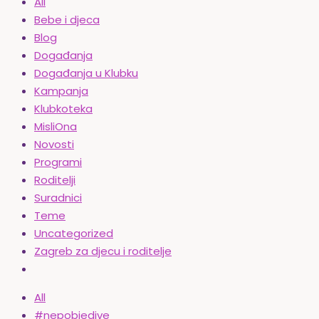
All
Bebe i djeca
Blog
Događanja
Događanja u Klubku
Kampanja
Klubkoteka
MisliOna
Novosti
Programi
Roditelji
Suradnici
Teme
Uncategorized
Zagreb za djecu i roditelje
All
#nepobjedive