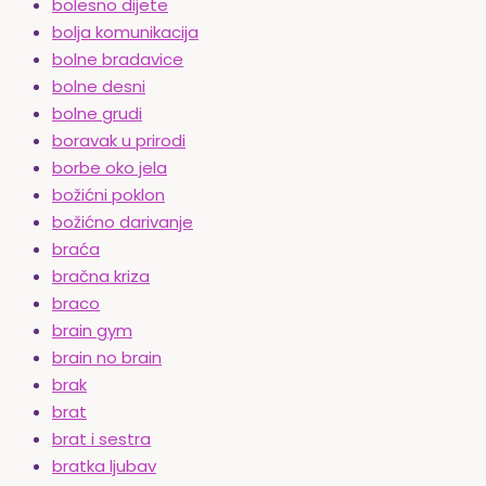
bolesno dijete
bolja komunikacija
bolne bradavice
bolne desni
bolne grudi
boravak u prirodi
borbe oko jela
božićni poklon
božićno darivanje
braća
bračna kriza
braco
brain gym
brain no brain
brak
brat
brat i sestra
bratka ljubav