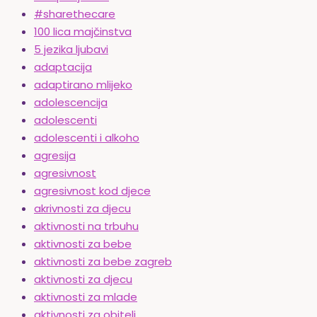
#sharethecare
100 lica majčinstva
5 jezika ljubavi
adaptacija
adaptirano mlijeko
adolescencija
adolescenti
adolescenti i alkoho
agresija
agresivnost
agresivnost kod djece
akrivnosti za djecu
aktivnosti na trbuhu
aktivnosti za bebe
aktivnosti za bebe zagreb
aktivnosti za djecu
aktivnosti za mlade
aktivnosti za obitelj