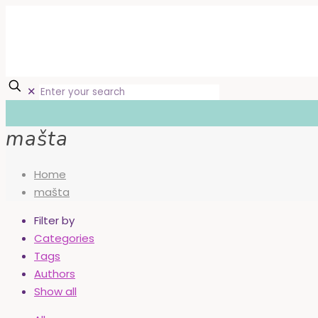
✕
mašta
Home
mašta
Filter by
Categories
Tags
Authors
Show all