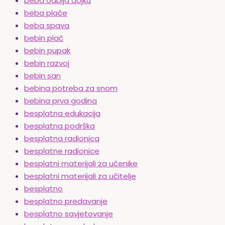
beba odbija dojku
beba plače
beba spava
bebin plač
bebin pupak
bebin razvoj
bebin san
bebina potreba za snom
bebina prva godina
besplatna edukacija
besplatna podrška
besplatna radionica
besplatne radionice
besplatni materijali za učenike
besplatni materijali za učitelje
besplatno
besplatno predavanje
besplatno savjetovanje