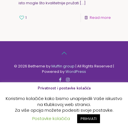
isto mogle što kvalitetnije pružati
[…]
1
Read more
© 2026 Betheme by
Muffin group
| All Rights Reserved |
Powered by
WordPress
Privatnost i postavke kolačića
Koristimo kolačiće kako bismo unaprijedili Vaše iskustvo
na Klubkovoj web stranici.
Za više opcija možete podesiti svoje postavke.
Postavke kolačića
PRIHVATI