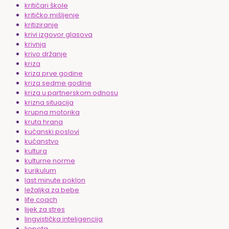
kritičari škole
kritičko mišljenje
kritiziranje
krivi izgovor glasova
krivnja
krivo držanje
kriza
kriza prve godine
kriza sedme godine
kriza u partnerskom odnosu
krizna situacija
krupna motorika
kruta hrana
kućanski poslovi
kućanstvo
kultura
kulturne norme
kurikulum
last minute poklon
ležaljka za bebe
life coach
lijek za stres
lingvistička inteligencija
ljepota