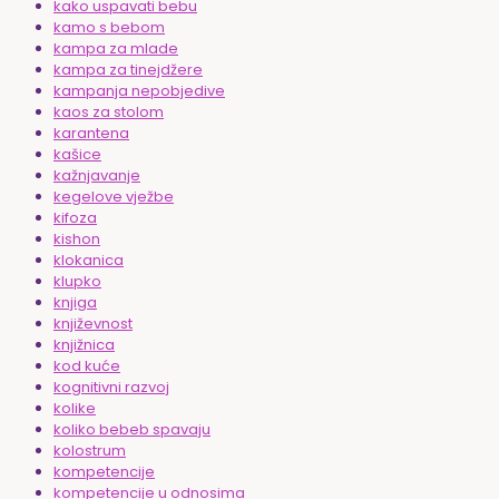
kako uspavati bebu
kamo s bebom
kampa za mlade
kampa za tinejdžere
kampanja nepobjedive
kaos za stolom
karantena
kašice
kažnjavanje
kegelove vježbe
kifoza
kishon
klokanica
klupko
knjiga
književnost
knjižnica
kod kuće
kognitivni razvoj
kolike
koliko bebeb spavaju
kolostrum
kompetencije
kompetencije u odnosima