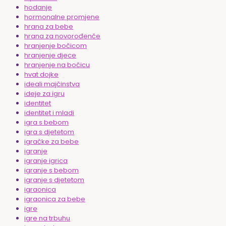
hodanje
hormonalne promjene
hrana za bebe
hrana za novorođenče
hranjenje bočicom
hranjenje djece
hranjenje na bočicu
hvat dojke
ideali majčinstva
ideje za igru
identitet
identitet i mladi
igra s bebom
igra s djetetom
igračke za bebe
igranje
igranje igrica
igranje s bebom
igranje s djetetom
igraonica
igraonica za bebe
igre
igre na trbuhu