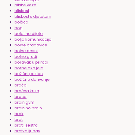
bliske veze
bliskost
bliskost s djetetom
bočica
bog
bolesno dijete
bolja komunikacija
bolne bradavice
bolne desni
bolne grudi
boravak u prirodi
borbe oko jela
božićni poklon
božićno darivanje
braća
bračna kriza
braco
brain gym
brain no brain
brak
brat
brat i sestra
bratka ljubav