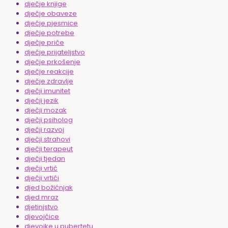
dječje knjige
dječje obaveze
dječje pjesmice
dječje potrebe
dječje priče
dječje prijateljstvo
dječje prkošenje
dječje reakcije
dječje zdravlje
dječji imunitet
dječji jezik
dječji mozak
dječji psiholog
dječji razvoj
dječji strahovi
dječji terapeut
dječji tjedan
dječji vrtić
dječji vrtići
djed božićnjak
djed mraz
djetinjstvo
djevojčice
djevojke u pubertetu