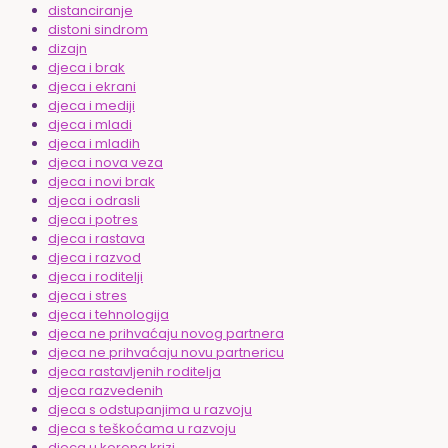
distanciranje
distoni sindrom
dizajn
djeca i brak
djeca i ekrani
djeca i mediji
djeca i mladi
djeca i mladih
djeca i nova veza
djeca i novi brak
djeca i odrasli
djeca i potres
djeca i rastava
djeca i razvod
djeca i roditelji
djeca i stres
djeca i tehnologija
djeca ne prihvaćaju novog partnera
djeca ne prihvaćaju novu partnericu
djeca rastavljenih roditelja
djeca razvedenih
djeca s odstupanjima u razvoju
djeca s teškoćama u razvoju
djeca u korona krizi