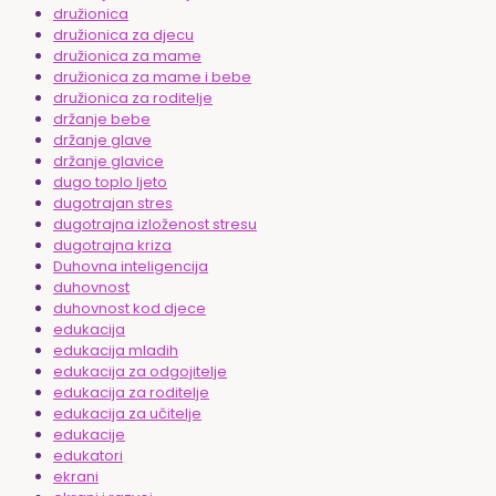
družionica
družionica za djecu
družionica za mame
družionica za mame i bebe
družionica za roditelje
držanje bebe
držanje glave
držanje glavice
dugo toplo ljeto
dugotrajan stres
dugotrajna izloženost stresu
dugotrajna kriza
Duhovna inteligencija
duhovnost
duhovnost kod djece
edukacija
edukacija mladih
edukacija za odgojitelje
edukacija za roditelje
edukacija za učitelje
edukacije
edukatori
ekrani