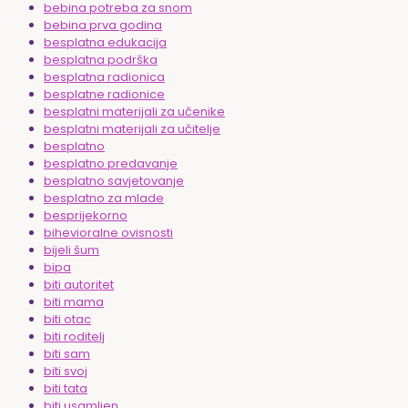
bebina potreba za snom
bebina prva godina
besplatna edukacija
besplatna podrška
besplatna radionica
besplatne radionice
besplatni materijali za učenike
besplatni materijali za učitelje
besplatno
besplatno predavanje
besplatno savjetovanje
besplatno za mlade
besprijekorno
bihevioralne ovisnosti
bijeli šum
bipa
biti autoritet
biti mama
biti otac
biti roditelj
biti sam
biti svoj
biti tata
biti usamljen