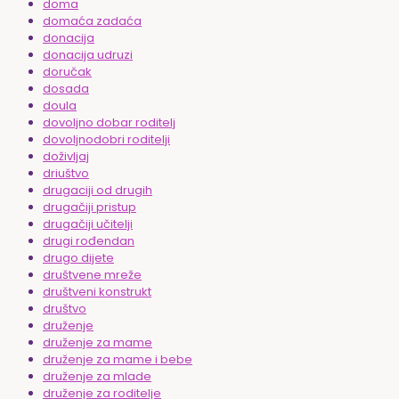
doma
domaća zadaća
donacija
donacija udruzi
doručak
dosada
doula
dovoljno dobar roditelj
dovoljnodobri roditelji
doživljaj
driuštvo
drugaciji od drugih
drugačiji pristup
drugačiji učitelji
drugi rođendan
drugo dijete
društvene mreže
društveni konstrukt
društvo
druženje
druženje za mame
druženje za mame i bebe
druženje za mlade
druženje za roditelje