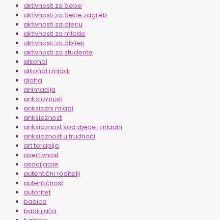
aktivnosti za bebe
aktivnosti za bebe zagreb
aktivnosti za djecu
aktivnosti za mlade
aktivnosti za obitelj
aktivnosti za studente
alkohol
alkohol i mladi
aloha
animacija
ankcioznost
anksiozni mladi
anksioznost
anksioznost kod djece i mladih
anksioznost u trudnoći
art terapija
asertivnost
asocijacije
autentični roditelji
autentičnost
autoritet
babica
babinjača