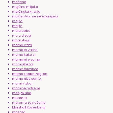
maćeha
majčino mlijeko
majčinska krivnja
majčinstvo me ne ispunjava
majka
majke
mala beba
mala djeca
male stvari
mama i tata
mama je važna
mama kako si
mama nije sama
mamaibeba
mame čuvarice
mame i bebe zagreb
mame nisu same
mamin izbor
mamine potrebe
manjak sna
marama
marama za nošenje
Marshall Rosenberg
masaža