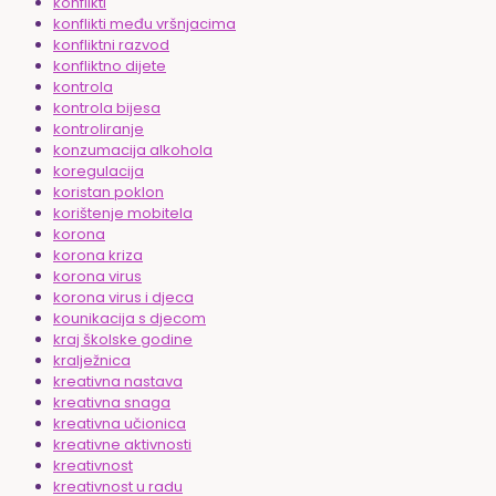
konflikti
konflikti među vršnjacima
konfliktni razvod
konfliktno dijete
kontrola
kontrola bijesa
kontroliranje
konzumacija alkohola
koregulacija
koristan poklon
korištenje mobitela
korona
korona kriza
korona virus
korona virus i djeca
kounikacija s djecom
kraj školske godine
kralježnica
kreativna nastava
kreativna snaga
kreativna učionica
kreativne aktivnosti
kreativnost
kreativnost u radu