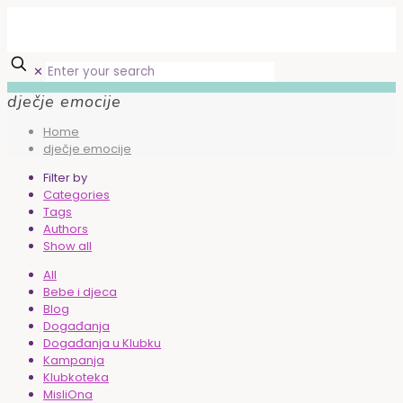
✕
dječje emocije
Home
dječje emocije
Filter by
Categories
Tags
Authors
Show all
All
Bebe i djeca
Blog
Događanja
Događanja u Klubku
Kampanja
Klubkoteka
MisliOna