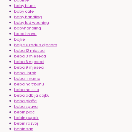
babinje
baby blues
baby cafe
baby handling
baby led weaning
babyhandling
baca hranu
bajke
bajke u radu s djecom
beba 12 mjeseci
beba 3 mjeseca
beba 6 mjeseci
beba 9 mjeseci
beba i brak
beba i mama
beba na trbuhu
beba ne sisa
beba odbija dojku
beba plače
beba spava
bebin plač
bebin pupak
bebin razvoj
bebin san