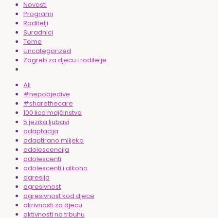
Novosti
Programi
Roditelji
Suradnici
Teme
Uncategorized
Zagreb za djecu i roditelje
All
#nepobjedive
#sharethecare
100 lica majčinstva
5 jezika ljubavi
adaptacija
adaptirano mlijeko
adolescencija
adolescenti
adolescenti i alkoho
agresija
agresivnost
agresivnost kod djece
akrivnosti za djecu
aktivnosti na trbuhu