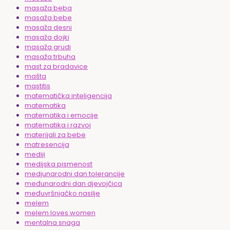
masaža beba
masaža bebe
masaža desni
masaža dojki
masaža grudi
masaža trbuha
mast za bradavice
mašta
mastitis
matematička inteligencija
matematika
matematika i emocije
matematika i razvoj
materijali za bebe
matresencija
mediji
medijska pismenost
medjunarodni dan tolerancije
međunarodni dan djevojčica
međuvršnjačko nasilje
melem
melem loves women
mentalna snaga