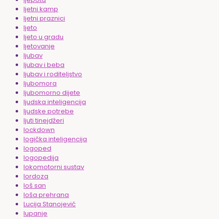
ljetni kamp
ljetni praznici
ljeto
ljeto u gradu
ljetovanje
ljubav
ljubav i beba
ljubav i roditeljstvo
ljubomora
ljubomorno dijete
ljudska inteligencija
ljudske potrebe
ljuti tinejdžeri
lockdown
logička inteligencija
logoped
logopedija
lokomotorni sustav
lordoza
loš san
loša prehrana
Lucija Stanojević
lupanje