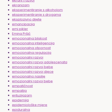
ekrani i razvoj
ekranizam
eksperimentiranje s alkoholom
eksperimentiranje s drogama
eksplozivno dijete
emancipacija
emi pikler
Emina Pršić
emocionalna bliskost
emocionalna inteligencija
emocionalna otpornost
emocionalna regulacija
emocionalni razvoj
emocionalni razvoj adolescenata
emocionalni razvoj bebe
emocionalni razvoj djece
emocionalno nasilje
emozionalni razvoj bebe
empatičnost
empatija
entuzijazam
epidemija
epidemiološke mjere
epiduralna