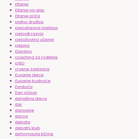
čitanje
čitanje na glas
čitanje priča
civilno društvo
cjelodnevna nastava
cjeloviti razvoj
cjeloživotno učenje
cjepivo
članstvo
coaching za roditelje
crtići
crvene zastavice
čuvanje djece
čuvanje trudnoće
čvrstoća
Dan očeva
današnja djeca
dar
darivanje
darovi
debata
debatni klub
deformacija kičme