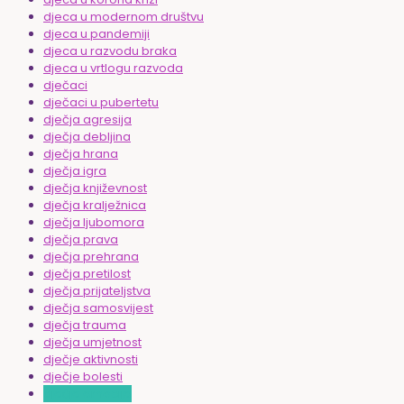
djeca u modernom društvu
djeca u pandemiji
djeca u razvodu braka
djeca u vrtlogu razvoda
dječaci
dječaci u pubertetu
dječja agresija
dječja debljina
dječja hrana
dječja igra
dječja književnost
dječja kralježnica
dječja ljubomora
dječja prava
dječja prehrana
dječja pretilost
dječja prijateljstva
dječja samosvijest
dječja trauma
dječja umjetnost
dječje aktivnosti
dječje bolesti
dječje emocije