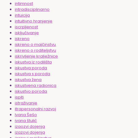
intimnost
intradisciplinarno
intuicija
intuitivno hranjenje
iscrpljenost
isključivanje
iskreno
iskreno o majčinstvu
iskreno o roditeljstvu
iskrivljenje kralježnice
iskustva iz rodilišta
iskustva poroda
iskustva s poroda
iskustva žena
iskustvena radionica
iskustvo poroda
ispiti
istraživanje
itrapersonalni razvoj
Ivana Šešo
ivana štulić
izaozvi dojenja
izazovi dojenja