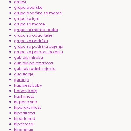
grčevi
grupa podrške
grupa podrške za mame
grupa za igru
grupa za mame
grupa za mame i bebe
grupa za odgojitelje
grupa za podršku
grupa za podršku dojenju
grupa za potporu dojenju
gubitak mlijeka
gubitak povezanosti
gubitak radnih mjesta
gugutanje
guranje
happiest baby
Harvey Karp
hashimoto
higijena sna
hiperaktivnost
hipertiroza
hipertonud
hipotiroza
hipotonus