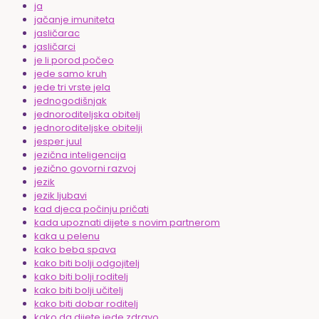
ja
jačanje imuniteta
jasličarac
jasličarci
je li porod počeo
jede samo kruh
jede tri vrste jela
jednogodišnjak
jednoroditeljska obitelj
jednoroditeljske obitelji
jesper juul
jezična inteligencija
jezično govorni razvoj
jezik
jezik ljubavi
kad djeca počinju pričati
kada upoznati dijete s novim partnerom
kaka u pelenu
kako beba spava
kako biti bolji odgojitelj
kako biti bolji roditelj
kako biti bolji učitelj
kako biti dobar roditelj
kako da dijete jede zdravo