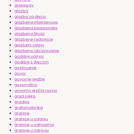
giveaway
glazba
glazba za djecu
glazbena inteligencija
glazbena pedagogija
glazbena škola
glazbene radionice
glazbeni odgoj
glazbeno obrazovanje
godišnji odmor
godišnji s djecom
gostovanje
govor
govorne vježbe
govorništvo
govorno jezični razvoj
grad rijeka
gradivo
grafomotorika
granice
granice u odgoju
granice u odnosima
granice u odnosu