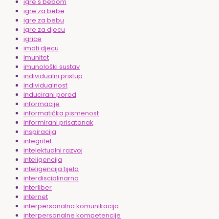
igre s bebom
igre za bebe
igre za bebu
igre za djecu
igrice
imati djecu
imunitet
imunološki sustav
individualni pristup
individualnost
inducirani porod
informacije
informatička pismenost
informirani prisatanak
inspiracija
integritet
intelektualni razvoj
inteligencija
inteligencija tijela
interdisciplinarno
Interliber
internet
interpersonalna komunikacija
interpersonalne kompetencije