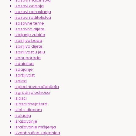
izazovi majčinstva
izazovi odgoja
izazovi odrastanja
izazovi roditeljstva
izazovne teme
izazovno dijete
izbijanje zubića
izbirljiva beba
izbirljivo dijete
izbirljivost u jelu
izbor poroda
izdajalica
izdajanje
izdržljivost
izgled
izgled novorođenčeta
izgradnja odnosa
izlasci
izlasci tinejdžera
izlet s djecom
izolacija
izražavanje
izražavanje mišljenja
izvanbračna zajednica