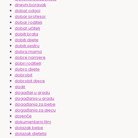
dnevni boravak
dobar odgoj
dobar profesor
dobar roditelj
dobar učitelj
dobiti brata
dobiti dijete
dobiti sestru
dobra mama
dobre namjere
dobri roditelji
dobro dijete
dobrobit
dobrobit djece
dodir
događaji u gradu
događanja u gradu
događanja za bebe
događanja za djecu
dojenče
dokumentarni film
dolazak bebe
dolazak djeteta