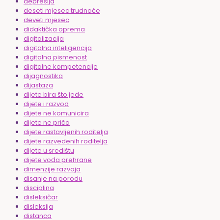
depresija
deseti mjesec trudnoće
deveti mjesec
didaktička oprema
digitalizacija
digitalna inteligencija
digitalna pismenost
digitalne kompetencije
dijagnostika
dijastaza
dijete bira što jede
dijete i razvod
dijete ne komunicira
dijete ne priča
dijete rastavljenih roditelja
dijete razvedenih roditelja
dijete u središtu
dijete vođa prehrane
dimenzije razvoja
disanje na porodu
disciplina
disleksičar
disleksija
distanca