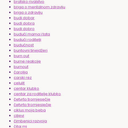
bratsko rivalstvo
briga o mentalnom zdravlju
briga o zdravlju
budi dobar
budi dobra
budi dobro
budući mama i tata
budući roditelji
budućnost
buntovni tinejdžeri
burn out
burne reakcije
burnout
čarolija
carski rez
celulit
centar klubko
centar za roditelje klubko
četvrto tromjesečje
četvrto tromjesječje
ciklus moja beba
ciljevi
čimbenici razvoja
čitaj mi