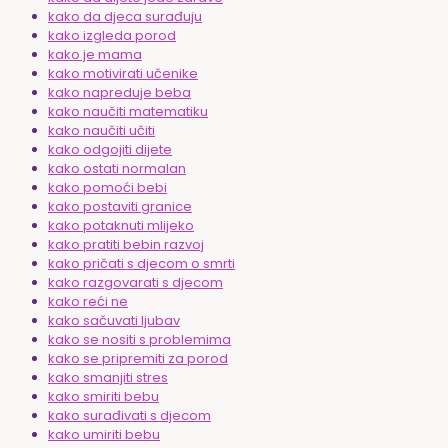
kako da djeca surađuju
kako izgleda porod
kako je mama
kako motivirati učenike
kako napreduje beba
kako naučiti matematiku
kako naučiti učiti
kako odgojiti dijete
kako ostati normalan
kako pomoći bebi
kako postaviti granice
kako potaknuti mlijeko
kako pratiti bebin razvoj
kako pričati s djecom o smrti
kako razgovarati s djecom
kako reći ne
kako sačuvati ljubav
kako se nositi s problemima
kako se pripremiti za porod
kako smanjiti stres
kako smiriti bebu
kako surađivati s djecom
kako umiriti bebu