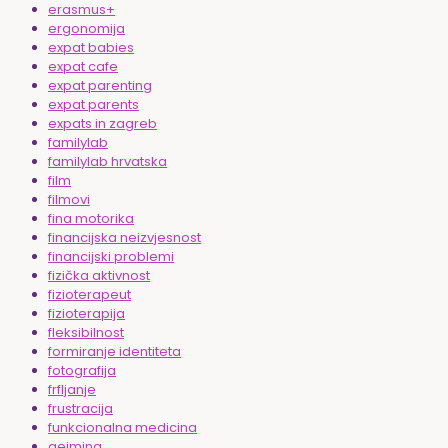
erasmus+
ergonomija
expat babies
expat cafe
expat parenting
expat parents
expats in zagreb
familylab
familylab hrvatska
film
filmovi
fina motorika
financijska neizvjesnost
financijski problemi
fizička aktivnost
fizioterapeut
fizioterapija
fleksibilnost
formiranje identiteta
fotografija
frfljanje
frustracija
funkcionalna medicina
gejming