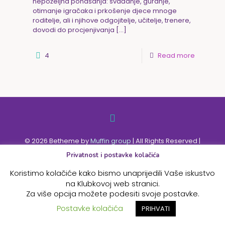
nepoželjna ponašanja: svađanje, guranje,
otimanje igračaka i prkošenje djece mnoge
roditelje, ali i njihove odgojitelje, učitelje, trenere,
dovodi do procjenjivanja
[…]
4
Read more
© 2026 Betheme by
Muffin group
| All Rights Reserved |
Powered by
WordPress
Privatnost i postavke kolačića
Koristimo kolačiće kako bismo unaprijedili Vaše iskustvo
na Klubkovoj web stranici.
Za više opcija možete podesiti svoje postavke.
Postavke kolačića
PRIHVATI