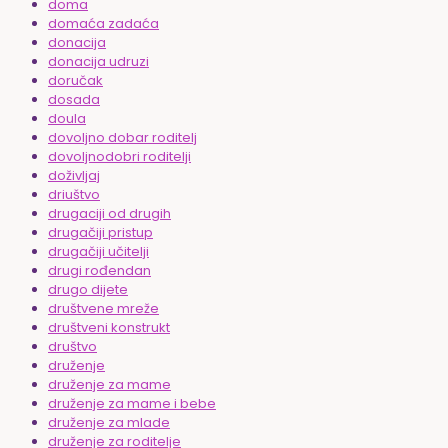
doma
domaća zadaća
donacija
donacija udruzi
doručak
dosada
doula
dovoljno dobar roditelj
dovoljnodobri roditelji
doživljaj
driuštvo
drugaciji od drugih
drugačiji pristup
drugačiji učitelji
drugi rođendan
drugo dijete
društvene mreže
društveni konstrukt
društvo
druženje
druženje za mame
druženje za mame i bebe
druženje za mlade
druženje za roditelje