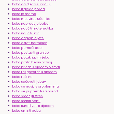
kako da djeca surađuju
kako izgleda porod
kako je mama
kako motivirati učenike
kako napreduje beba
kako naučiti matematiku
kako naučiti učiti
kako odgojiti dijete
kako ostati normalan
kako pomoći bebi
kako postaviti granice
kako potaknuti mlijeko
kako pratiti bebin razvoj
kako pričati s djecom o smrti
kako razgovarati s djecom
kako reći ne
kako sačuvati ljubav
kako se nositi s problemima
kako se pripremiti za porod
kako smanjiti stres
kako smiriti bebu
kako surađivati s djecom
kako umiriti bebu