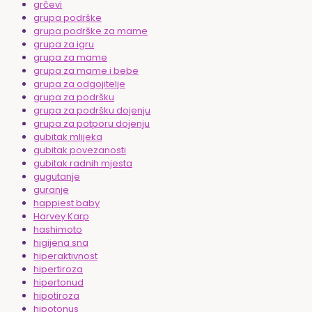
grčevi
grupa podrške
grupa podrške za mame
grupa za igru
grupa za mame
grupa za mame i bebe
grupa za odgojitelje
grupa za podršku
grupa za podršku dojenju
grupa za potporu dojenju
gubitak mlijeka
gubitak povezanosti
gubitak radnih mjesta
gugutanje
guranje
happiest baby
Harvey Karp
hashimoto
higijena sna
hiperaktivnost
hipertiroza
hipertonud
hipotiroza
hipotonus