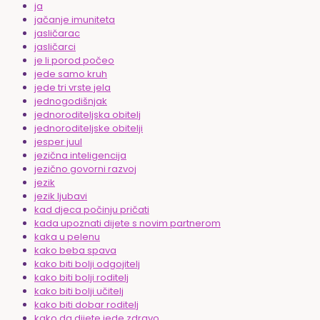
ja
jačanje imuniteta
jasličarac
jasličarci
je li porod počeo
jede samo kruh
jede tri vrste jela
jednogodišnjak
jednoroditeljska obitelj
jednoroditeljske obitelji
jesper juul
jezična inteligencija
jezično govorni razvoj
jezik
jezik ljubavi
kad djeca počinju pričati
kada upoznati dijete s novim partnerom
kaka u pelenu
kako beba spava
kako biti bolji odgojitelj
kako biti bolji roditelj
kako biti bolji učitelj
kako biti dobar roditelj
kako da dijete jede zdravo