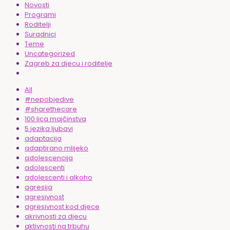
Novosti
Programi
Roditelji
Suradnici
Teme
Uncategorized
Zagreb za djecu i roditelje
All
#nepobjedive
#sharethecare
100 lica majčinstva
5 jezika ljubavi
adaptacija
adaptirano mlijeko
adolescencija
adolescenti
adolescenti i alkoho
agresija
agresivnost
agresivnost kod djece
akrivnosti za djecu
aktivnosti na trbuhu