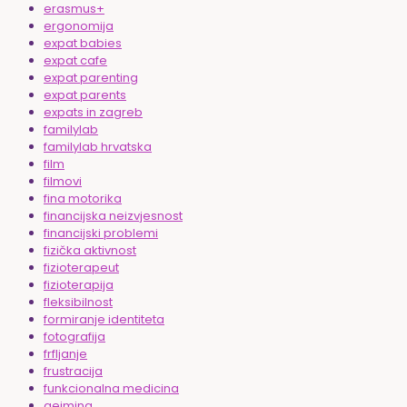
erasmus+
ergonomija
expat babies
expat cafe
expat parenting
expat parents
expats in zagreb
familylab
familylab hrvatska
film
filmovi
fina motorika
financijska neizvjesnost
financijski problemi
fizička aktivnost
fizioterapeut
fizioterapija
fleksibilnost
formiranje identiteta
fotografija
frfljanje
frustracija
funkcionalna medicina
gejming