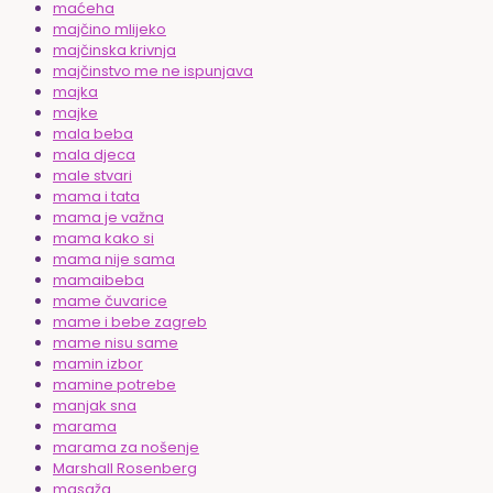
maćeha
majčino mlijeko
majčinska krivnja
majčinstvo me ne ispunjava
majka
majke
mala beba
mala djeca
male stvari
mama i tata
mama je važna
mama kako si
mama nije sama
mamaibeba
mame čuvarice
mame i bebe zagreb
mame nisu same
mamin izbor
mamine potrebe
manjak sna
marama
marama za nošenje
Marshall Rosenberg
masaža