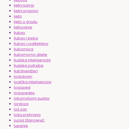
ljetni kamp
ljetni praznici
ljeto
ljeto u gradu
ljetovanje
ljubav
ljubav i beba
ljubav i roditeljstvo
ljubomora
ljubomorno dijete
ljudska inteligencija
ljudske potrebe
ljuti tinejdžeri
lockdown
logička inteligencija
logoped
logopedija
lokomotorni sustav
lordoza
loš san
loša prehrana
Lucija Stanojević
lupanje