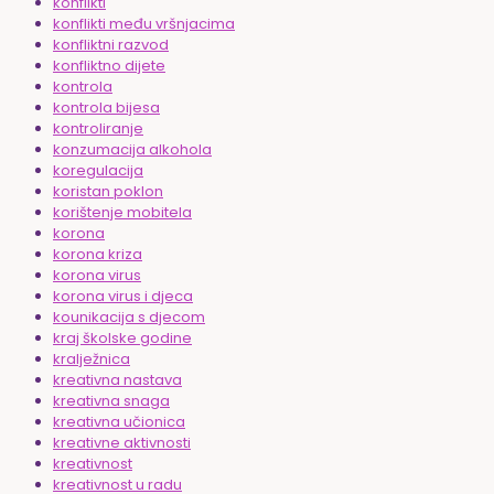
konflikti
konflikti među vršnjacima
konfliktni razvod
konfliktno dijete
kontrola
kontrola bijesa
kontroliranje
konzumacija alkohola
koregulacija
koristan poklon
korištenje mobitela
korona
korona kriza
korona virus
korona virus i djeca
kounikacija s djecom
kraj školske godine
kralježnica
kreativna nastava
kreativna snaga
kreativna učionica
kreativne aktivnosti
kreativnost
kreativnost u radu