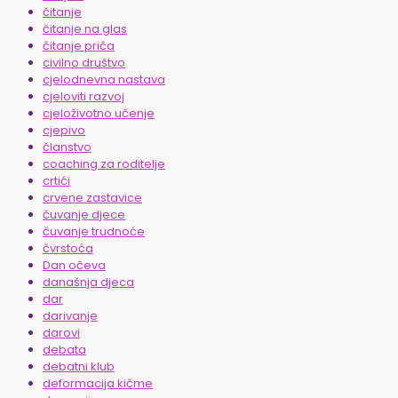
čitanje
čitanje na glas
čitanje priča
civilno društvo
cjelodnevna nastava
cjeloviti razvoj
cjeloživotno učenje
cjepivo
članstvo
coaching za roditelje
crtići
crvene zastavice
čuvanje djece
čuvanje trudnoće
čvrstoća
Dan očeva
današnja djeca
dar
darivanje
darovi
debata
debatni klub
deformacija kičme