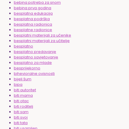
bebina potreba za snom
bebina prva godina
besplatna edukacija
besplatna podrška
besplatna radionica
besplatne radionice
besplatni materijali za učenike
besplatni materijali za učitelje
besplatno
besplatno predavanje
besplatno savjetovanje
besplatno za mlade
besprijekorno
bihevioralne ovisnosti
bijeli šum
bipa
biti autoritet
biti mama
biti otac
biti roditelj
biti sam
biti svoj
biti tata
biti usamljen