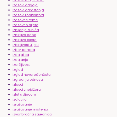
izazovi majčinstva
izazovi odgoja
izazovi odrastanja
izazovi roditeljstva
izazovne teme
izazovno dijete
izbijanje zubića
izbirljiva beba
izbirljivo dijete
izbirljivost u jelu
izbor poroda
izdajalica
izdajanje
izdržljivost
izgled
izgled novorođenčeta
izgradnja odnosa
izlasci
izlasci tinejdžera
izlet s djecom
izolacija
izražavanje
izražavanje mišljenja
izvanbračna zajednica