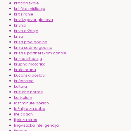
kritičari škole
kritičko mišljenje
kritiziranje
krivi izgovor glasova
krivnja
krivo držanje
kriza
kriza prve godine
kriza sedme godine
kriza u partnerskom odnosu
krizna situacija
krupna motorika
kruta hrana
kućanski poslovi
kućanstvo
kultura
kulturne norme
kurikulum
last minute poklon
ležaljka za bebe
life coach
lijek za stres
lingvistička inteligencija
ljepota