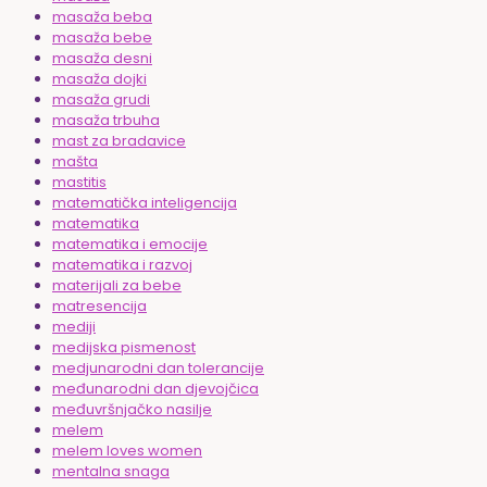
masaža beba
masaža bebe
masaža desni
masaža dojki
masaža grudi
masaža trbuha
mast za bradavice
mašta
mastitis
matematička inteligencija
matematika
matematika i emocije
matematika i razvoj
materijali za bebe
matresencija
mediji
medijska pismenost
medjunarodni dan tolerancije
međunarodni dan djevojčica
međuvršnjačko nasilje
melem
melem loves women
mentalna snaga