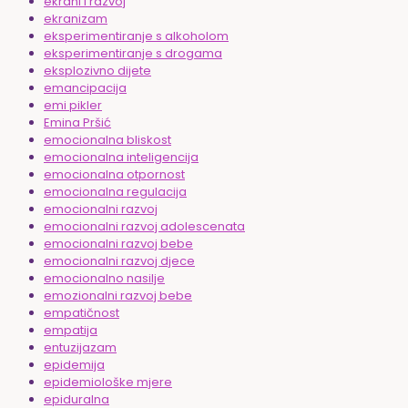
ekrani i razvoj
ekranizam
eksperimentiranje s alkoholom
eksperimentiranje s drogama
eksplozivno dijete
emancipacija
emi pikler
Emina Pršić
emocionalna bliskost
emocionalna inteligencija
emocionalna otpornost
emocionalna regulacija
emocionalni razvoj
emocionalni razvoj adolescenata
emocionalni razvoj bebe
emocionalni razvoj djece
emocionalno nasilje
emozionalni razvoj bebe
empatičnost
empatija
entuzijazam
epidemija
epidemiološke mjere
epiduralna