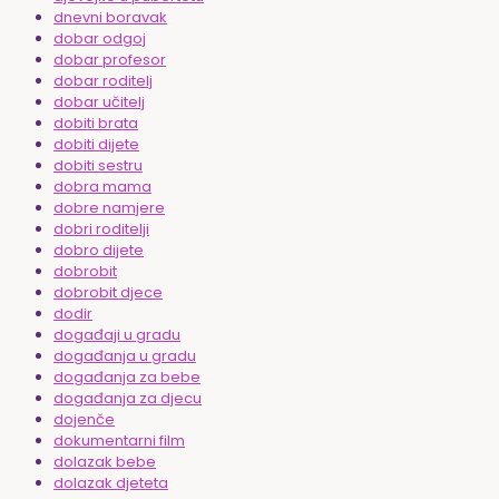
dnevni boravak
dobar odgoj
dobar profesor
dobar roditelj
dobar učitelj
dobiti brata
dobiti dijete
dobiti sestru
dobra mama
dobre namjere
dobri roditelji
dobro dijete
dobrobit
dobrobit djece
dodir
događaji u gradu
događanja u gradu
događanja za bebe
događanja za djecu
dojenče
dokumentarni film
dolazak bebe
dolazak djeteta