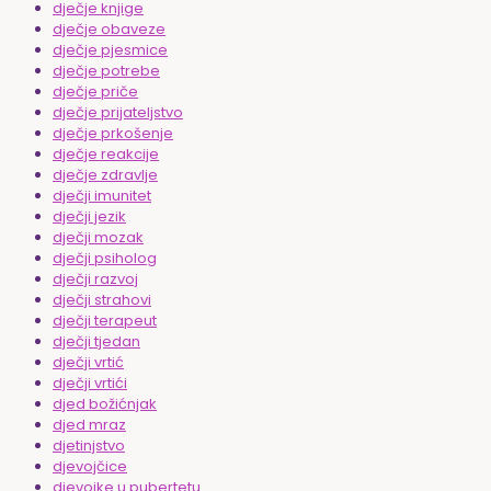
dječje knjige
dječje obaveze
dječje pjesmice
dječje potrebe
dječje priče
dječje prijateljstvo
dječje prkošenje
dječje reakcije
dječje zdravlje
dječji imunitet
dječji jezik
dječji mozak
dječji psiholog
dječji razvoj
dječji strahovi
dječji terapeut
dječji tjedan
dječji vrtić
dječji vrtići
djed božićnjak
djed mraz
djetinjstvo
djevojčice
djevojke u pubertetu