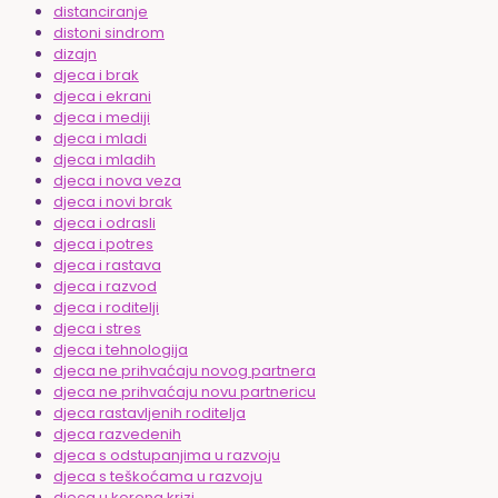
distanciranje
distoni sindrom
dizajn
djeca i brak
djeca i ekrani
djeca i mediji
djeca i mladi
djeca i mladih
djeca i nova veza
djeca i novi brak
djeca i odrasli
djeca i potres
djeca i rastava
djeca i razvod
djeca i roditelji
djeca i stres
djeca i tehnologija
djeca ne prihvaćaju novog partnera
djeca ne prihvaćaju novu partnericu
djeca rastavljenih roditelja
djeca razvedenih
djeca s odstupanjima u razvoju
djeca s teškoćama u razvoju
djeca u korona krizi