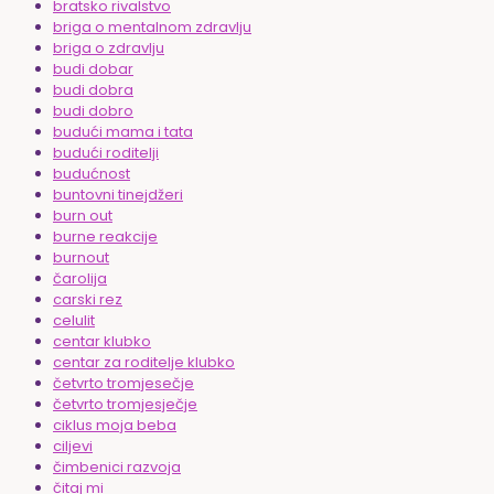
bratsko rivalstvo
briga o mentalnom zdravlju
briga o zdravlju
budi dobar
budi dobra
budi dobro
budući mama i tata
budući roditelji
budućnost
buntovni tinejdžeri
burn out
burne reakcije
burnout
čarolija
carski rez
celulit
centar klubko
centar za roditelje klubko
četvrto tromjesečje
četvrto tromjesječje
ciklus moja beba
ciljevi
čimbenici razvoja
čitaj mi