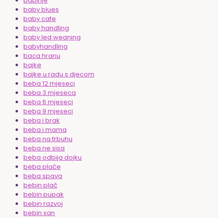
babinje
baby blues
baby cafe
baby handling
baby led weaning
babyhandling
baca hranu
bajke
bajke u radu s djecom
beba 12 mjeseci
beba 3 mjeseca
beba 6 mjeseci
beba 9 mjeseci
beba i brak
beba i mama
beba na trbuhu
beba ne sisa
beba odbija dojku
beba plače
beba spava
bebin plač
bebin pupak
bebin razvoj
bebin san