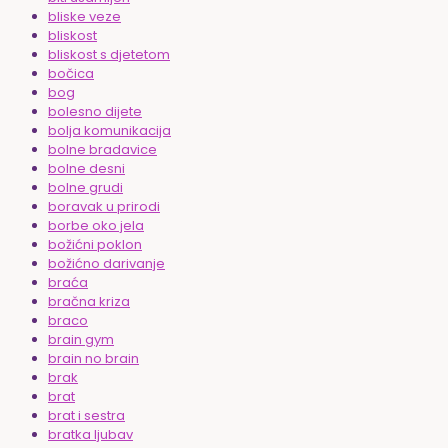
bliske veze
bliskost
bliskost s djetetom
bočica
bog
bolesno dijete
bolja komunikacija
bolne bradavice
bolne desni
bolne grudi
boravak u prirodi
borbe oko jela
božićni poklon
božićno darivanje
braća
bračna kriza
braco
brain gym
brain no brain
brak
brat
brat i sestra
bratka ljubav