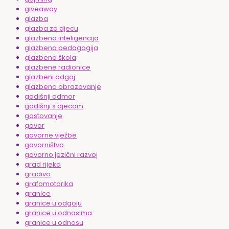
giveaway
glazba
glazba za djecu
glazbena inteligencija
glazbena pedagogija
glazbena škola
glazbene radionice
glazbeni odgoj
glazbeno obrazovanje
godišnji odmor
godišnji s djecom
gostovanje
govor
govorne vježbe
govorništvo
govorno jezični razvoj
grad rijeka
gradivo
grafomotorika
granice
granice u odgoju
granice u odnosima
granice u odnosu