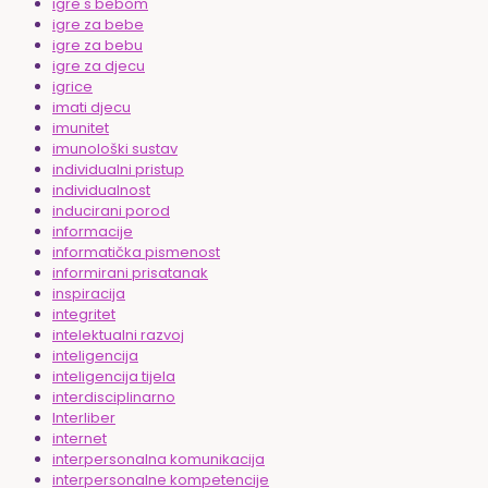
igre s bebom
igre za bebe
igre za bebu
igre za djecu
igrice
imati djecu
imunitet
imunološki sustav
individualni pristup
individualnost
inducirani porod
informacije
informatička pismenost
informirani prisatanak
inspiracija
integritet
intelektualni razvoj
inteligencija
inteligencija tijela
interdisciplinarno
Interliber
internet
interpersonalna komunikacija
interpersonalne kompetencije