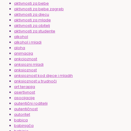
aktivnosti za bebe
aktivnosti za bebe zagreb
aktivnosti za djecu
aktivnosti za mlade
aktivnosti za obitelj
aktivnosti za studente
alkohol
alkohol i mladi
aloha
animacija
ankcioznost
anksiozni mladi
anksioznost
anksioznost kod djece i mladih
anksioznost u trudnoći
art terapija
asertivnost
asocijacije
autentični roditelji
autentičnost
autoritet
babica
babinjača