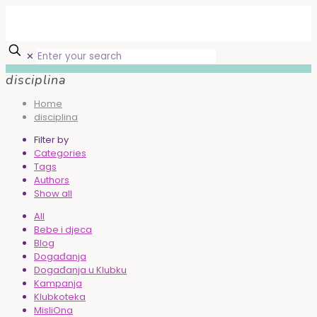
✕
disciplina
Home
disciplina
Filter by
Categories
Tags
Authors
Show all
All
Bebe i djeca
Blog
Događanja
Događanja u Klubku
Kampanja
Klubkoteka
MisliOna