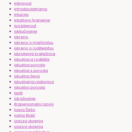
intimnost
intradisciplinarno
intuicija
intuitivno hranjenje
iscrpljenost
isključivanje
iskreno
iskreno o majčinstvu
iskreno o roditeljstvu
iskrivljenje kralježnice
iskustva iz rodilišta
iskustva poroda
iskustva s poroda
iskustva žena
iskustvena radionica
iskustvo poroda
ispiti
istraživanje
itrapersonalni razvoj
Ivana Šešo
ivana štulić
izaozvi dojenja
izazovi dojenja