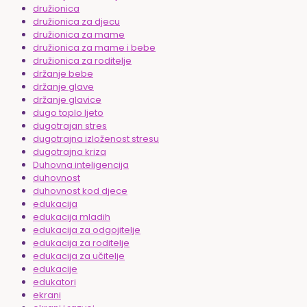
družionica
družionica za djecu
družionica za mame
družionica za mame i bebe
družionica za roditelje
držanje bebe
držanje glave
držanje glavice
dugo toplo ljeto
dugotrajan stres
dugotrajna izloženost stresu
dugotrajna kriza
Duhovna inteligencija
duhovnost
duhovnost kod djece
edukacija
edukacija mladih
edukacija za odgojitelje
edukacija za roditelje
edukacija za učitelje
edukacije
edukatori
ekrani