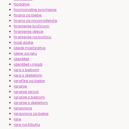
hodanje
hormonalne promjene
hrana za bebe
hrana za novorođenče
hranjenje bočicom
hranjenje djece
hranjenje na bočicu
hvat dojke
ideali majčinstva
ideje za igru
identitet
identitet i mladi
igra s bebom
igra s djetetom
igračke za bebe
igranje
igranje igrica
igranje s bebom
igranje s djetetom
igraonica
igraonica za bebe
igre
igre na trbuhu