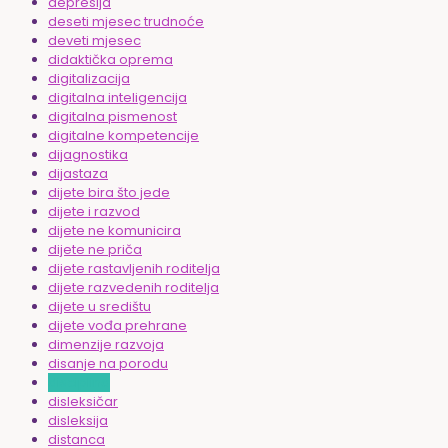
depresija
deseti mjesec trudnoće
deveti mjesec
didaktička oprema
digitalizacija
digitalna inteligencija
digitalna pismenost
digitalne kompetencije
dijagnostika
dijastaza
dijete bira što jede
dijete i razvod
dijete ne komunicira
dijete ne priča
dijete rastavljenih roditelja
dijete razvedenih roditelja
dijete u središtu
dijete vođa prehrane
dimenzije razvoja
disanje na porodu
disciplina
disleksičar
disleksija
distanca