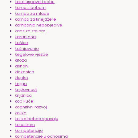
kako uspavati bebu
kamo s bebom
kampa za mlade
kampa za tinejdžere
kampanja nepobjedive
kaos za stolom
karantena
kašice
kažnjavanje
kegelove vježbe
kifoza
kishon
klokanica
klupko
knjiga
književnost
knjižnica
kod kuće
kognitivni razvoj
kolike
koliko bebeb spavaju
kolostrum
kompetencije
kompetencije u odnosima