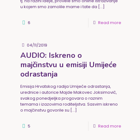
tj. na razini ideje, provele smo online istraživanje
u kojem smo zamolile mame i tate da
[…]
6
Read more
04/11/2019
AUDIO: Iskreno o
majčinstvu u emisiji Umijeće
odrastanja
Emisija Hrvatskog radija Umijeće odrastanja,
urednice i autorice Majde Makovec Joksimović,
svakog ponedjeljka progovara o raznim
temama i izazovima roditeljstva. Sasvim iskreno
o majčinstvu govorile su
[…]
5
Read more