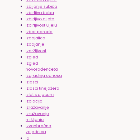
izbijanje zubića
izbirljiva beba
izbirljivo dijete
izbirljivost u jelu
izbor poroda
izdajalica
izdajanje
izdržljivost
izgled
izgled
novorođenčeta
izgradnja odnosa
izlasci
izlasci tinejdžera
izlet s djecom
izolacija
izražavanje
izražavanje
mišljenja
izvanbračna
zajednica
ja