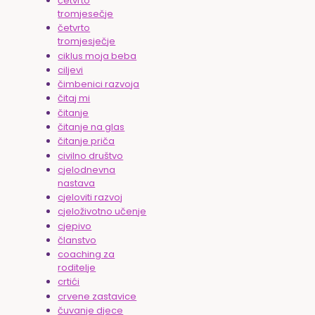
četvrto
tromjesečje
četvrto
tromjesječje
ciklus moja beba
ciljevi
čimbenici razvoja
čitaj mi
čitanje
čitanje na glas
čitanje priča
civilno društvo
cjelodnevna
nastava
cjeloviti razvoj
cjeloživotno učenje
cjepivo
članstvo
coaching za
roditelje
crtići
crvene zastavice
čuvanje djece