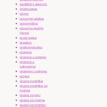
godišnji s djecom
gostovanje
govor
govorne vježbe
govorništvo
govorno jezični
razvoj
grad rijeka
gradivo
grafomotorika
granice
granice u odgoju
granice u
odnosima
granice u odnosu
grčevi
grupa podrške
grupa podrške za
mame
grupa za igru
grupa za mame
grupa za mame i