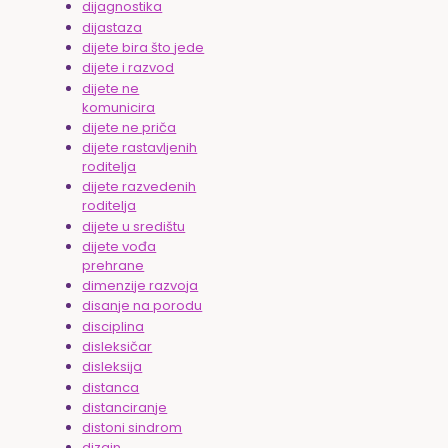
dijagnostika
dijastaza
dijete bira što jede
dijete i razvod
dijete ne
komunicira
dijete ne priča
dijete rastavljenih
roditelja
dijete razvedenih
roditelja
dijete u središtu
dijete vođa
prehrane
dimenzije razvoja
disanje na porodu
disciplina
disleksičar
disleksija
distanca
distanciranje
distoni sindrom
dizajn