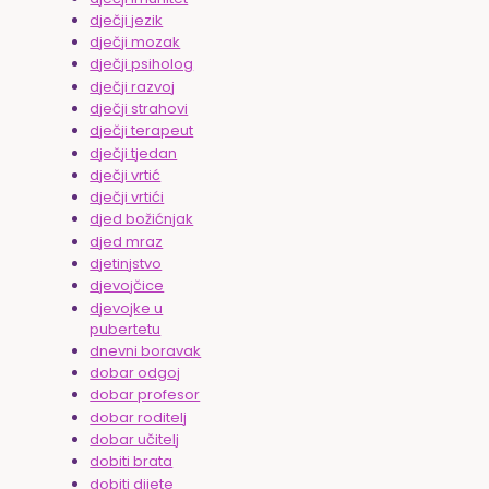
dječji jezik
dječji mozak
dječji psiholog
dječji razvoj
dječji strahovi
dječji terapeut
dječji tjedan
dječji vrtić
dječji vrtići
djed božićnjak
djed mraz
djetinjstvo
djevojčice
djevojke u
pubertetu
dnevni boravak
dobar odgoj
dobar profesor
dobar roditelj
dobar učitelj
dobiti brata
dobiti dijete