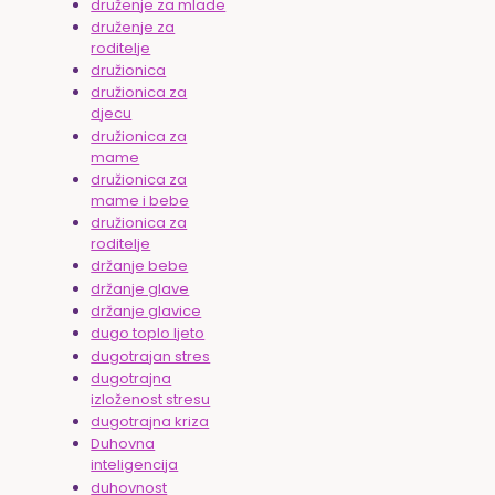
druženje za mlade
druženje za
roditelje
družionica
družionica za
djecu
družionica za
mame
družionica za
mame i bebe
družionica za
roditelje
držanje bebe
držanje glave
držanje glavice
dugo toplo ljeto
dugotrajan stres
dugotrajna
izloženost stresu
dugotrajna kriza
Duhovna
inteligencija
duhovnost