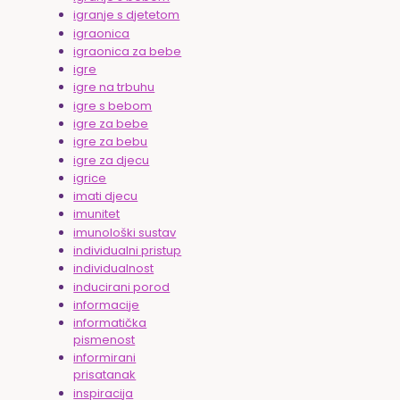
igranje s djetetom
igraonica
igraonica za bebe
igre
igre na trbuhu
igre s bebom
igre za bebe
igre za bebu
igre za djecu
igrice
imati djecu
imunitet
imunološki sustav
individualni pristup
individualnost
inducirani porod
informacije
informatička
pismenost
informirani
prisatanak
inspiracija