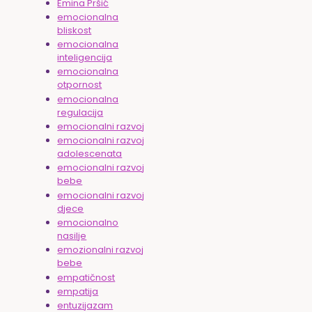
Emina Pršić
emocionalna
bliskost
emocionalna
inteligencija
emocionalna
otpornost
emocionalna
regulacija
emocionalni razvoj
emocionalni razvoj
adolescenata
emocionalni razvoj
bebe
emocionalni razvoj
djece
emocionalno
nasilje
emozionalni razvoj
bebe
empatičnost
empatija
entuzijazam