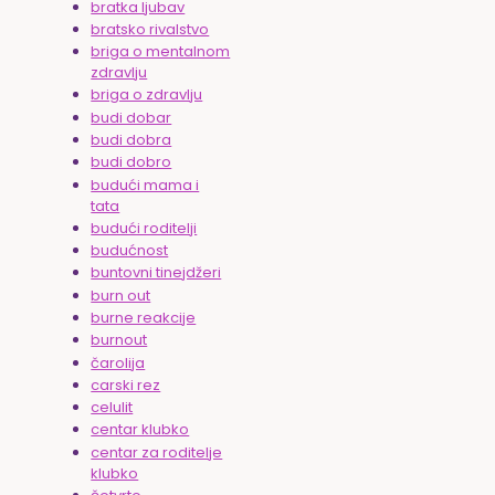
bratka ljubav
bratsko rivalstvo
briga o mentalnom
zdravlju
briga o zdravlju
budi dobar
budi dobra
budi dobro
budući mama i
tata
budući roditelji
budućnost
buntovni tinejdžeri
burn out
burne reakcije
burnout
čarolija
carski rez
celulit
centar klubko
centar za roditelje
klubko