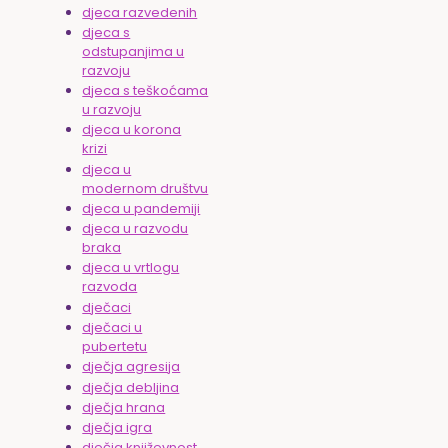
djeca razvedenih
djeca s
odstupanjima u
razvoju
djeca s teškoćama
u razvoju
djeca u korona
krizi
djeca u
modernom društvu
djeca u pandemiji
djeca u razvodu
braka
djeca u vrtlogu
razvoda
dječaci
dječaci u
pubertetu
dječja agresija
dječja debljina
dječja hrana
dječja igra
dječja književnost