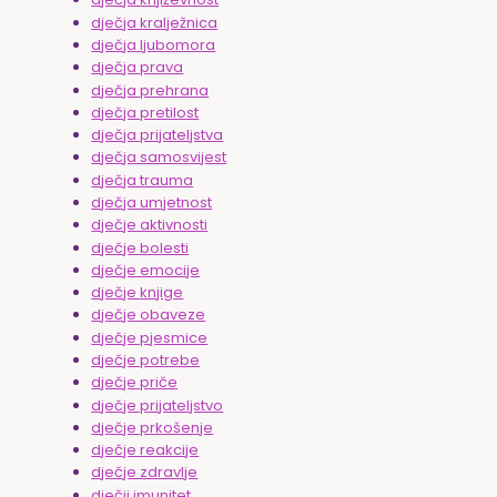
dječja kralježnica
dječja ljubomora
dječja prava
dječja prehrana
dječja pretilost
dječja prijateljstva
dječja samosvijest
dječja trauma
dječja umjetnost
dječje aktivnosti
dječje bolesti
dječje emocije
dječje knjige
dječje obaveze
dječje pjesmice
dječje potrebe
dječje priče
dječje prijateljstvo
dječje prkošenje
dječje reakcije
dječje zdravlje
dječji imunitet