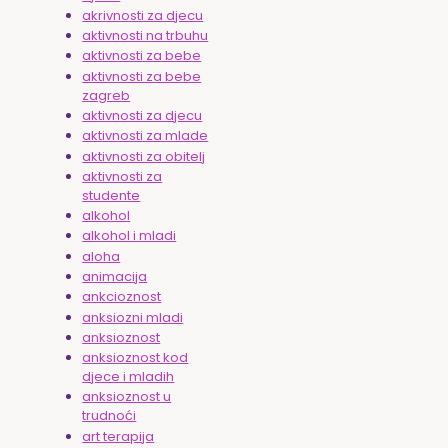
akrivnosti za djecu
aktivnosti na trbuhu
aktivnosti za bebe
aktivnosti za bebe
zagreb
aktivnosti za djecu
aktivnosti za mlade
aktivnosti za obitelj
aktivnosti za
studente
alkohol
alkohol i mladi
aloha
animacija
ankcioznost
anksiozni mladi
anksioznost
anksioznost kod
djece i mladih
anksioznost u
trudnoći
art terapija