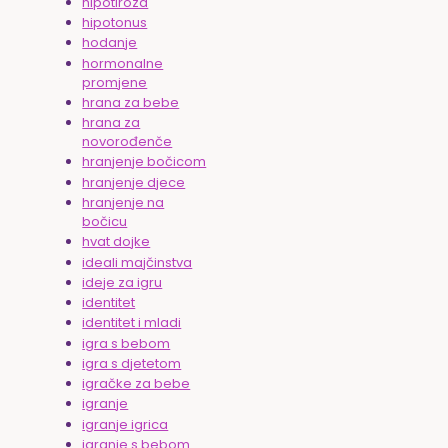
hipotiroza
hipotonus
hodanje
hormonalne
promjene
hrana za bebe
hrana za
novorođenče
hranjenje bočicom
hranjenje djece
hranjenje na
bočicu
hvat dojke
ideali majčinstva
ideje za igru
identitet
identitet i mladi
igra s bebom
igra s djetetom
igračke za bebe
igranje
igranje igrica
igranje s bebom