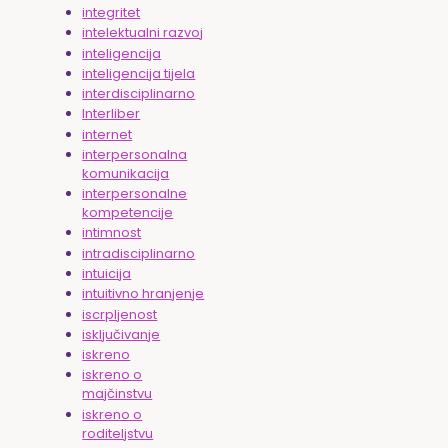
integritet
intelektualni razvoj
inteligencija
inteligencija tijela
interdisciplinarno
Interliber
internet
interpersonalna
komunikacija
interpersonalne
kompetencije
intimnost
intradisciplinarno
intuicija
intuitivno hranjenje
iscrpljenost
isključivanje
iskreno
iskreno o
majčinstvu
iskreno o
roditeljstvu