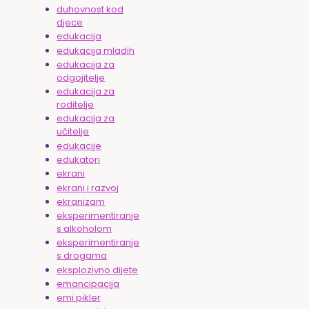
duhovnost kod
djece
edukacija
edukacija mladih
edukacija za
odgojitelje
edukacija za
roditelje
edukacija za
učitelje
edukacije
edukatori
ekrani
ekrani i razvoj
ekranizam
eksperimentiranje
s alkoholom
eksperimentiranje
s drogama
eksplozivno dijete
emancipacija
emi pikler