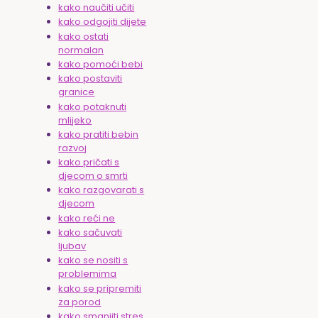
kako naučiti učiti
kako odgojiti dijete
kako ostati
normalan
kako pomoći bebi
kako postaviti
granice
kako potaknuti
mlijeko
kako pratiti bebin
razvoj
kako pričati s
djecom o smrti
kako razgovarati s
djecom
kako reći ne
kako sačuvati
ljubav
kako se nositi s
problemima
kako se pripremiti
za porod
kako smanjiti stres