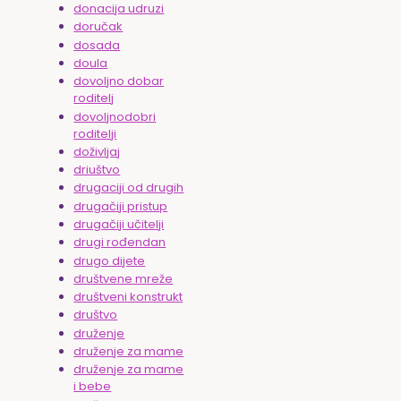
donacija udruzi
doručak
dosada
doula
dovoljno dobar
roditelj
dovoljnodobri
roditelji
doživljaj
driuštvo
drugaciji od drugih
drugačiji pristup
drugačiji učitelji
drugi rođendan
drugo dijete
društvene mreže
društveni konstrukt
društvo
druženje
druženje za mame
druženje za mame
i bebe