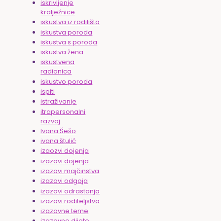
iskrivljenje
kralježnice
iskustva iz rodilišta
iskustva poroda
iskustva s poroda
iskustva žena
iskustvena
radionica
iskustvo poroda
ispiti
istraživanje
itrapersonalni
razvoj
Ivana Šešo
ivana štulić
izaozvi dojenja
izazovi dojenja
izazovi majčinstva
izazovi odgoja
izazovi odrastanja
izazovi roditeljstva
izazovne teme
izazovno dijete