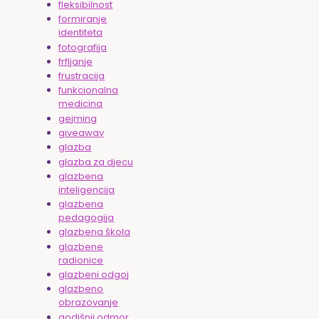
fleksibilnost
formiranje
identiteta
fotografija
frfljanje
frustracija
funkcionalna
medicina
gejming
giveaway
glazba
glazba za djecu
glazbena
inteligencija
glazbena
pedagogija
glazbena škola
glazbene
radionice
glazbeni odgoj
glazbeno
obrazovanje
godišnji odmor