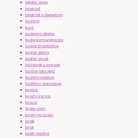
bliske veze
bliskost
bliskost s djetetom
bočica
bog
bolesno dijete
bolja komunikacija
bolne bradavice
bolne desni
bolne grudi
boravak u prirodi
borbe oko jela
božićni poklon
božićno darivanje
braća
bračna kriza
braco
brain gym
brain no brain
brak
brat
brat i sestra