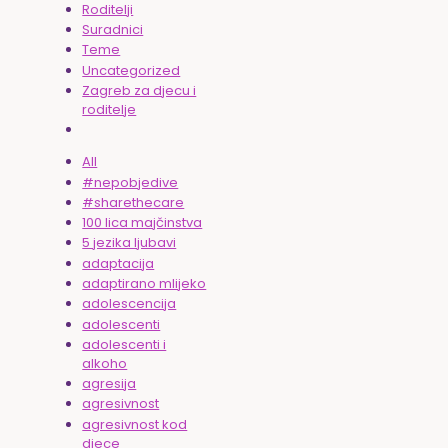
Roditelji
Suradnici
Teme
Uncategorized
Zagreb za djecu i
roditelje
All
#nepobjedive
#sharethecare
100 lica majčinstva
5 jezika ljubavi
adaptacija
adaptirano mlijeko
adolescencija
adolescenti
adolescenti i
alkoho
agresija
agresivnost
agresivnost kod
djece