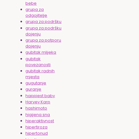
bebe
grupa za
odgojitelje
grupa za podršku
grupa za podršku
dojenju
grupa za potporu
dojenju
gubitak mlijeka
gubitak
povezanosti
gubitak radnih
mjesta
gugutanje
guranje
happiest baby
Harvey Karp
hashimoto
higijena sna
hiperaktivnost
hipertiroza
hipertonud