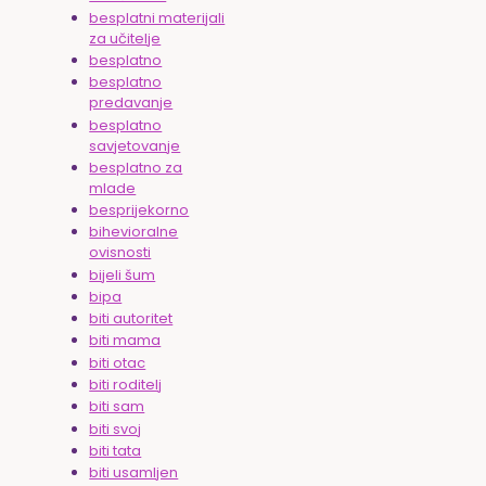
besplatni materijali
za učitelje
besplatno
besplatno
predavanje
besplatno
savjetovanje
besplatno za
mlade
besprijekorno
bihevioralne
ovisnosti
bijeli šum
bipa
biti autoritet
biti mama
biti otac
biti roditelj
biti sam
biti svoj
biti tata
biti usamljen