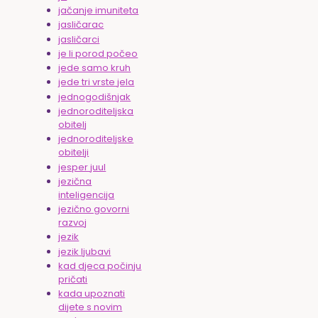
jačanje imuniteta
jasličarac
jasličarci
je li porod počeo
jede samo kruh
jede tri vrste jela
jednogodišnjak
jednoroditeljska
obitelj
jednoroditeljske
obitelji
jesper juul
jezična
inteligencija
jezično govorni
razvoj
jezik
jezik ljubavi
kad djeca počinju
pričati
kada upoznati
dijete s novim