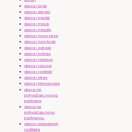
djeca i brak
djeca i ekrani
djeca i mediji
djeca i mladi
djeca i mladih
djeca i nova veza
djeca i novi brak
djeca i odrasli
djeca i potres
djeca i rastava
djeca i razvod
djeca i roditelji
djeca i stres
djeca i tehnologija
djeca ne
prihvaćaju novog
partnera
djeca ne
prihvaćaju novu
partnericu
djeca rastavljenih
roditelja