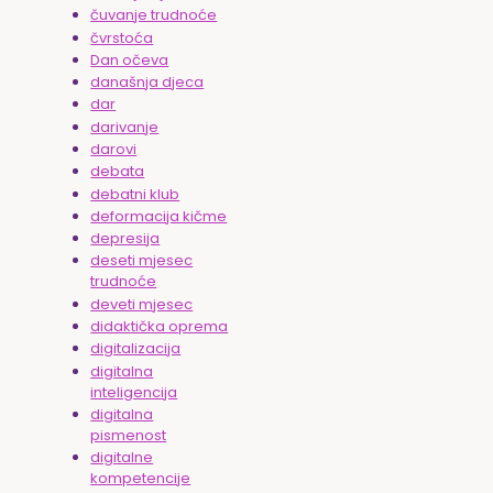
čuvanje trudnoće
čvrstoća
Dan očeva
današnja djeca
dar
darivanje
darovi
debata
debatni klub
deformacija kičme
depresija
deseti mjesec
trudnoće
deveti mjesec
didaktička oprema
digitalizacija
digitalna
inteligencija
digitalna
pismenost
digitalne
kompetencije