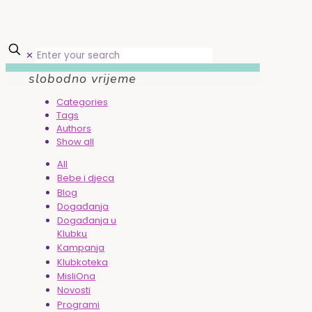
✕
slobodno vrijeme
Categories
Tags
Authors
Show all
All
Bebe i djeca
Blog
Događanja
Događanja u
Klubku
Kampanja
Klubkoteka
MisliOna
Novosti
Programi