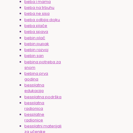
beba i mama
beba na trbuhu
beba ne sisa
beba odbija dojku
beba plače
beba spava
bebin plač
bebin pupak
bebin razvoj
bebin san
bebina potreba za
snom
bebina prva
godina
besplatna
edukacija
besplatna podrška
besplatna
radionica
besplatne
radionice
besplatni materijali
za učenike