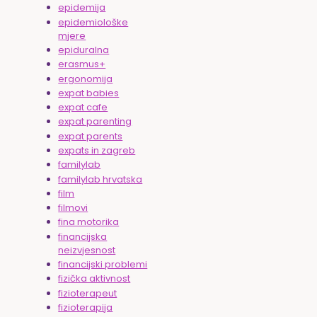
epidemija
epidemiološke
mjere
epiduralna
erasmus+
ergonomija
expat babies
expat cafe
expat parenting
expat parents
expats in zagreb
familylab
familylab hrvatska
film
filmovi
fina motorika
financijska
neizvjesnost
financijski problemi
fizička aktivnost
fizioterapeut
fizioterapija