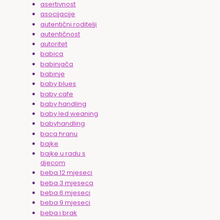
asertivnost
asocijacije
autentični roditelji
autentičnost
autoritet
babica
babinjača
babinje
baby blues
baby cafe
baby handling
baby led weaning
babyhandling
baca hranu
bajke
bajke u radu s
djecom
beba 12 mjeseci
beba 3 mjeseca
beba 6 mjeseci
beba 9 mjeseci
beba i brak