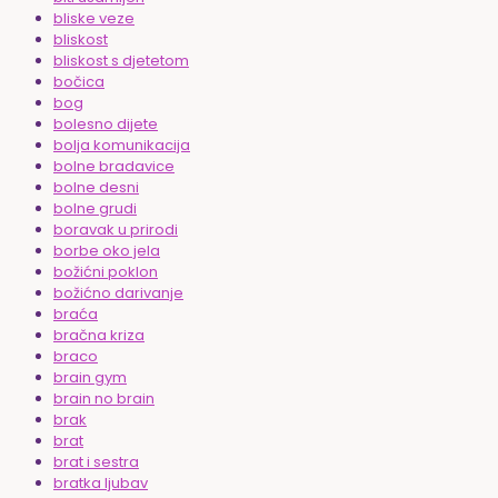
bliske veze
bliskost
bliskost s djetetom
bočica
bog
bolesno dijete
bolja komunikacija
bolne bradavice
bolne desni
bolne grudi
boravak u prirodi
borbe oko jela
božićni poklon
božićno darivanje
braća
bračna kriza
braco
brain gym
brain no brain
brak
brat
brat i sestra
bratka ljubav