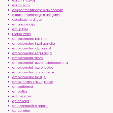
ekrani i razvoj
ekranizam
eksperimentiranje s alkoholom
eksperimentiranje s drogama
eksplozivno dijete
emancipacija
emi pikler
Emina Pršić
emocionalna bliskost
emocionalna inteligencija
emocionalna otpornost
emocionalna regulacija
emocionalni razvoj
emocionalni razvoj adolescenata
emocionalni razvoj bebe
emocionalni razvoj djece
emocionalno nasilje
emozionalni razvoj bebe
empatičnost
empatija
entuzijazam
epidemija
epidemiološke mjere
epiduralna