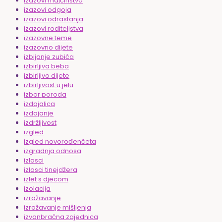
izazovi majčinstva
izazovi odgoja
izazovi odrastanja
izazovi roditeljstva
izazovne teme
izazovno dijete
izbijanje zubića
izbirljiva beba
izbirljivo dijete
izbirljivost u jelu
izbor poroda
izdajalica
izdajanje
izdržljivost
izgled
izgled novorođenčeta
izgradnja odnosa
izlasci
izlasci tinejdžera
izlet s djecom
izolacija
izražavanje
izražavanje mišljenja
izvanbračna zajednica