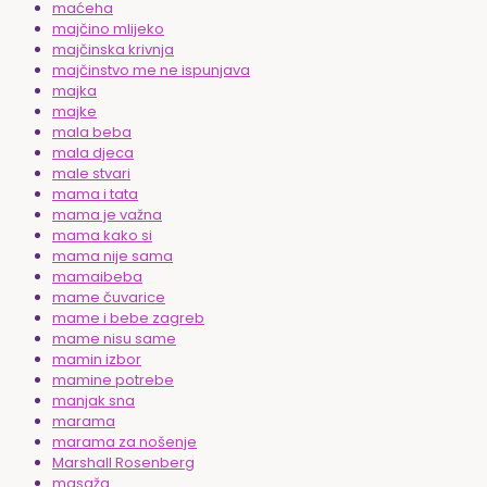
maćeha
majčino mlijeko
majčinska krivnja
majčinstvo me ne ispunjava
majka
majke
mala beba
mala djeca
male stvari
mama i tata
mama je važna
mama kako si
mama nije sama
mamaibeba
mame čuvarice
mame i bebe zagreb
mame nisu same
mamin izbor
mamine potrebe
manjak sna
marama
marama za nošenje
Marshall Rosenberg
masaža