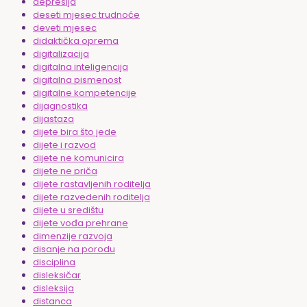
depresija
deseti mjesec trudnoće
deveti mjesec
didaktička oprema
digitalizacija
digitalna inteligencija
digitalna pismenost
digitalne kompetencije
dijagnostika
dijastaza
dijete bira što jede
dijete i razvod
dijete ne komunicira
dijete ne priča
dijete rastavljenih roditelja
dijete razvedenih roditelja
dijete u središtu
dijete vođa prehrane
dimenzije razvoja
disanje na porodu
disciplina
disleksičar
disleksija
distanca