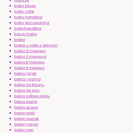
babinje
baby blues
baby cafe
baby handling
baby led weaning
babyhandling
baca hranu
bajke
bajke u radu s djecom
beba 12 mjeseci
beba 3 mjeseca
beba 6 mjeseci
beba 9 mjeseci
beba i brak
beba i mama
beba na trbuhu
beba ne sisa
beba odbija dojku
beba plače
beba spava
bebin plač
bebin pupak
bebin razvoj
bebin san