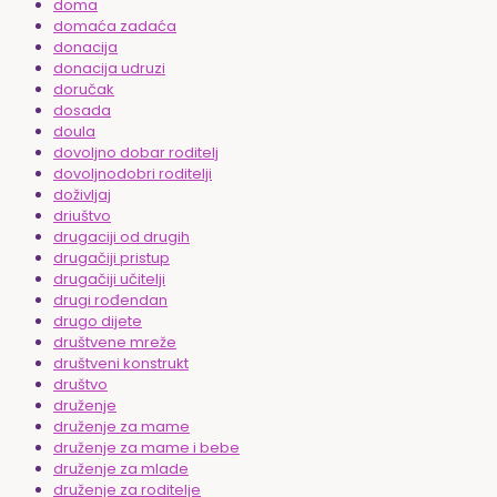
doma
domaća zadaća
donacija
donacija udruzi
doručak
dosada
doula
dovoljno dobar roditelj
dovoljnodobri roditelji
doživljaj
driuštvo
drugaciji od drugih
drugačiji pristup
drugačiji učitelji
drugi rođendan
drugo dijete
društvene mreže
društveni konstrukt
društvo
druženje
druženje za mame
druženje za mame i bebe
druženje za mlade
druženje za roditelje