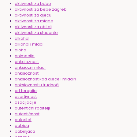
aktivnosti za bebe
aktivnosti za bebe zagreb
aktivnosti za djecu
aktivnosti za mlade
aktivnosti za obitelj
aktivnosti za studente
alkohol
alkohol i mladi
aloha
animacija
ankcioznost
anksiozni mladi
anksioznost
anksioznost kod djece i mladih
anksioznost u trudnoći
art terapija
asertivnost
asocijacije
autentični roditelji
autentičnost
autoritet
babica
babinjača