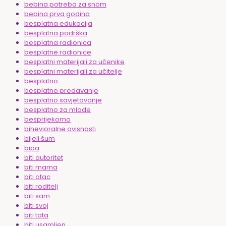
bebina potreba za snom
bebina prva godina
besplatna edukacija
besplatna podrška
besplatna radionica
besplatne radionice
besplatni materijali za učenike
besplatni materijali za učitelje
besplatno
besplatno predavanje
besplatno savjetovanje
besplatno za mlade
besprijekorno
bihevioralne ovisnosti
bijeli šum
bipa
biti autoritet
biti mama
biti otac
biti roditelj
biti sam
biti svoj
biti tata
biti usamljen