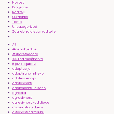
Novosti
Programi
Roditelji
Suradnici
Teme
Uncategorized
Zagreb za djecu i roditelje
All
#nepobjedive
#sharethecare
100 lica majčinstva
5 jezika ljubavi
adaptacija
adaptirano mlijeko
adolescencija
adolescenti
adolescenti i alkoho
agresija
agresivnost
agresivnost kod djece
akrivnosti za djecu
aktivnosti na trbuhu