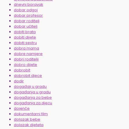
dnevni boravak
dobar odgoj
dobar profesor
dobar roditelj
dobar učitelj
dobiti brata
dobiti dijete
dobiti sestru
dobra mama
dobre namjere
dobri roditelji
dobro dijete
dobrobit
dobrobit djece
dodir
događaji u gradu
događanja u gradu
događanja za bebe
događanja za djecu
dojenče
dokumentarni film
dolazak bebe
dolazak djeteta