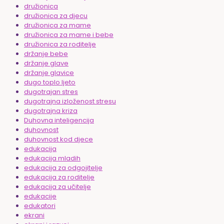
družionica
družionica za djecu
družionica za mame
družionica za mame i bebe
družionica za roditelje
držanje bebe
držanje glave
držanje glavice
dugo toplo ljeto
dugotrajan stres
dugotrajna izloženost stresu
dugotrajna kriza
Duhovna inteligencija
duhovnost
duhovnost kod djece
edukacija
edukacija mladih
edukacija za odgojitelje
edukacija za roditelje
edukacija za učitelje
edukacije
edukatori
ekrani