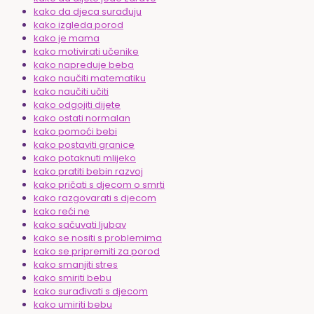
kako da djeca surađuju
kako izgleda porod
kako je mama
kako motivirati učenike
kako napreduje beba
kako naučiti matematiku
kako naučiti učiti
kako odgojiti dijete
kako ostati normalan
kako pomoći bebi
kako postaviti granice
kako potaknuti mlijeko
kako pratiti bebin razvoj
kako pričati s djecom o smrti
kako razgovarati s djecom
kako reći ne
kako sačuvati ljubav
kako se nositi s problemima
kako se pripremiti za porod
kako smanjiti stres
kako smiriti bebu
kako surađivati s djecom
kako umiriti bebu