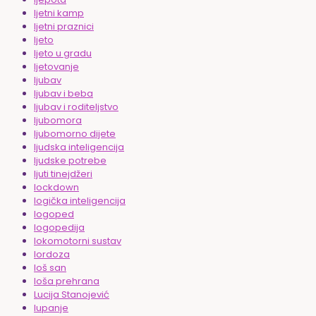
ljetni kamp
ljetni praznici
ljeto
ljeto u gradu
ljetovanje
ljubav
ljubav i beba
ljubav i roditeljstvo
ljubomora
ljubomorno dijete
ljudska inteligencija
ljudske potrebe
ljuti tinejdžeri
lockdown
logička inteligencija
logoped
logopedija
lokomotorni sustav
lordoza
loš san
loša prehrana
Lucija Stanojević
lupanje