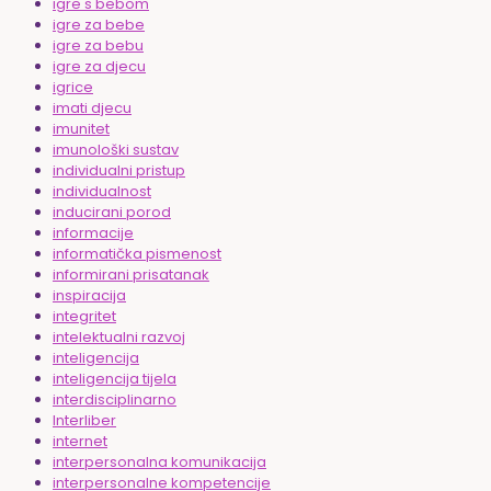
igre s bebom
igre za bebe
igre za bebu
igre za djecu
igrice
imati djecu
imunitet
imunološki sustav
individualni pristup
individualnost
inducirani porod
informacije
informatička pismenost
informirani prisatanak
inspiracija
integritet
intelektualni razvoj
inteligencija
inteligencija tijela
interdisciplinarno
Interliber
internet
interpersonalna komunikacija
interpersonalne kompetencije