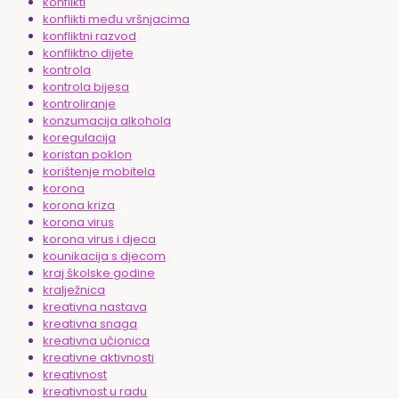
konflikti
konflikti među vršnjacima
konfliktni razvod
konfliktno dijete
kontrola
kontrola bijesa
kontroliranje
konzumacija alkohola
koregulacija
koristan poklon
korištenje mobitela
korona
korona kriza
korona virus
korona virus i djeca
kounikacija s djecom
kraj školske godine
kralježnica
kreativna nastava
kreativna snaga
kreativna učionica
kreativne aktivnosti
kreativnost
kreativnost u radu