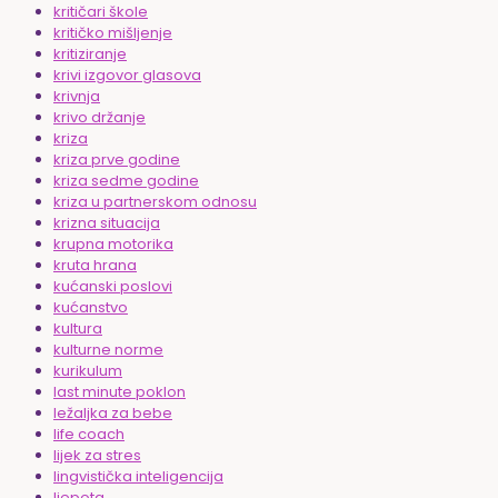
kritičari škole
kritičko mišljenje
kritiziranje
krivi izgovor glasova
krivnja
krivo držanje
kriza
kriza prve godine
kriza sedme godine
kriza u partnerskom odnosu
krizna situacija
krupna motorika
kruta hrana
kućanski poslovi
kućanstvo
kultura
kulturne norme
kurikulum
last minute poklon
ležaljka za bebe
life coach
lijek za stres
lingvistička inteligencija
ljepota