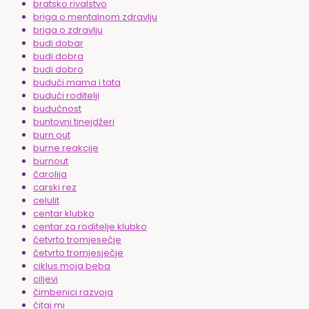
bratsko rivalstvo
briga o mentalnom zdravlju
briga o zdravlju
budi dobar
budi dobra
budi dobro
budući mama i tata
budući roditelji
budućnost
buntovni tinejdžeri
burn out
burne reakcije
burnout
čarolija
carski rez
celulit
centar klubko
centar za roditelje klubko
četvrto tromjesečje
četvrto tromjesječje
ciklus moja beba
ciljevi
čimbenici razvoja
čitaj mi