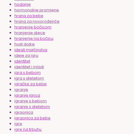
hodanje
hormonalne promjene
hrana za bebe
hrana za novorođenče
hranjenje bočicom
hranjenje djece
hranjenje na bočicu
hvat dojke
ideali majčinstva
ideje za igru
identitet
identitet i mladi
igra s bebom
igra s djetetom
igračke za bebe
igranje
igranje igrica
igranje s bebom
igranje s djetetom
igraonica
igraonica za bebe
igre
igre na trbuhu