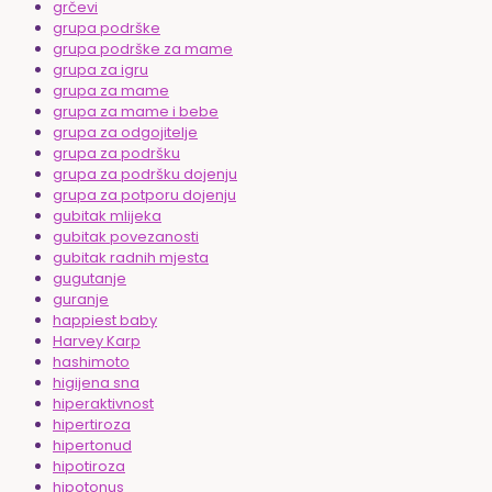
grčevi
grupa podrške
grupa podrške za mame
grupa za igru
grupa za mame
grupa za mame i bebe
grupa za odgojitelje
grupa za podršku
grupa za podršku dojenju
grupa za potporu dojenju
gubitak mlijeka
gubitak povezanosti
gubitak radnih mjesta
gugutanje
guranje
happiest baby
Harvey Karp
hashimoto
higijena sna
hiperaktivnost
hipertiroza
hipertonud
hipotiroza
hipotonus