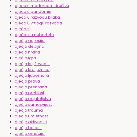
djeca u modernom društvu
djeca u pandemiji
djeca u razvodu braka
djeca u vrtlogu razvoda
dječaci
dječaci u pubertetu
dječja agresija
dječja debljina
dječja hrana
dječja igra
dječja književnost
dječja kralježnica
dječja ljubomora
dječja prava
dječja prehrana
dječja pretilost
dječja prijateljstva
dječja samosvijest
dječja trauma
dječja umjetnost
dječje aktivnosti
dječje bolesti
dječje emocije