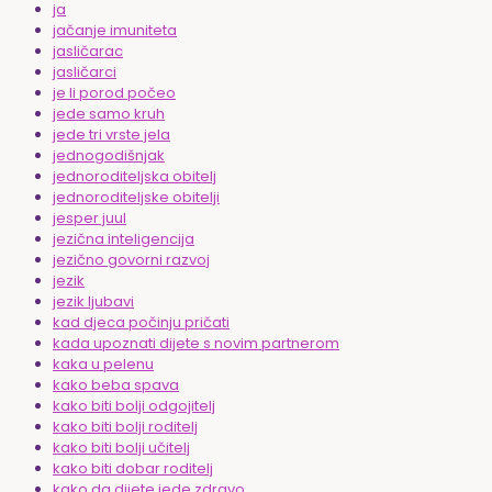
ja
jačanje imuniteta
jasličarac
jasličarci
je li porod počeo
jede samo kruh
jede tri vrste jela
jednogodišnjak
jednoroditeljska obitelj
jednoroditeljske obitelji
jesper juul
jezična inteligencija
jezično govorni razvoj
jezik
jezik ljubavi
kad djeca počinju pričati
kada upoznati dijete s novim partnerom
kaka u pelenu
kako beba spava
kako biti bolji odgojitelj
kako biti bolji roditelj
kako biti bolji učitelj
kako biti dobar roditelj
kako da dijete jede zdravo