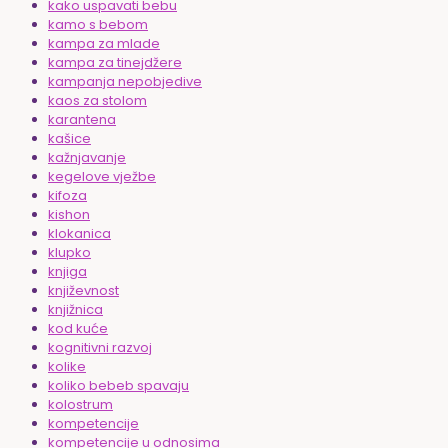
kako uspavati bebu
kamo s bebom
kampa za mlade
kampa za tinejdžere
kampanja nepobjedive
kaos za stolom
karantena
kašice
kažnjavanje
kegelove vježbe
kifoza
kishon
klokanica
klupko
knjiga
književnost
knjižnica
kod kuće
kognitivni razvoj
kolike
koliko bebeb spavaju
kolostrum
kompetencije
kompetencije u odnosima