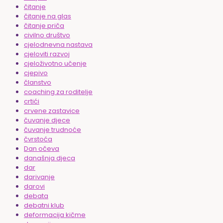
čitanje
čitanje na glas
čitanje priča
civilno društvo
cjelodnevna nastava
cjeloviti razvoj
cjeloživotno učenje
cjepivo
članstvo
coaching za roditelje
crtići
crvene zastavice
čuvanje djece
čuvanje trudnoće
čvrstoća
Dan očeva
današnja djeca
dar
darivanje
darovi
debata
debatni klub
deformacija kičme