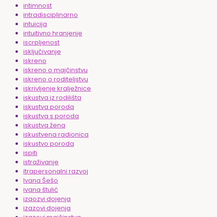
intimnost
intradisciplinarno
intuicija
intuitivno hranjenje
iscrpljenost
isključivanje
iskreno
iskreno o majčinstvu
iskreno o roditeljstvu
iskrivljenje kralježnice
iskustva iz rodilišta
iskustva poroda
iskustva s poroda
iskustva žena
iskustvena radionica
iskustvo poroda
ispiti
istraživanje
itrapersonalni razvoj
Ivana Šešo
ivana štulić
izaozvi dojenja
izazovi dojenja