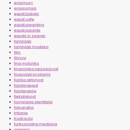
erasmus+
ergonomija
expat babies
expat cafe
expat parenting
expat parents
expats in zagreb
familylab
familylab hrvatska
film
filmovi
fina motorika
financijska neizvjesnost
financijski problemi
fizička aktivnost
fizioterapeut
fizioterapija
fleksibilnost
formiranje identiteta
fotografija
frfljanje
frustracija
funkcionalna medicina
gejming