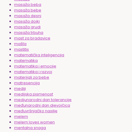
masaža beba
masaža bebe
masaža desni
masaža dojki
masaža grudi
masaža trbuha
mast za bradavice
mašta
mastitis
matematička inteligencija
matematika
matematika i emocije
matematika i razvoj
materijali za bebe
matresencija
mediji
medijska pismenost
medjunarodni dan tolerancije
međunarodni dan djevojčica
međuvršnjačko nasilje
melem
melem loves women
mentalna snaga