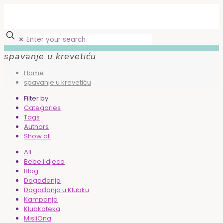
✕
spavanje u krevetiću
Home
spavanje u krevetiću
Filter by
Categories
Tags
Authors
Show all
All
Bebe i djeca
Blog
Događanja
Događanja u Klubku
Kampanja
Klubkoteka
MisliOna