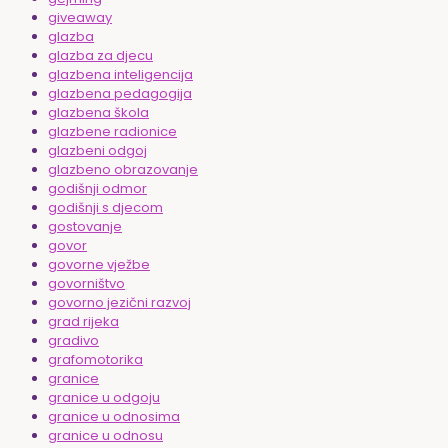
giveaway
glazba
glazba za djecu
glazbena inteligencija
glazbena pedagogija
glazbena škola
glazbene radionice
glazbeni odgoj
glazbeno obrazovanje
godišnji odmor
godišnji s djecom
gostovanje
govor
govorne vježbe
govorništvo
govorno jezični razvoj
grad rijeka
gradivo
grafomotorika
granice
granice u odgoju
granice u odnosima
granice u odnosu