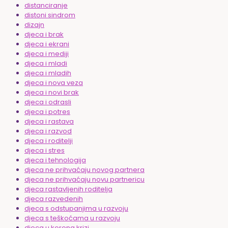
distanciranje
distoni sindrom
dizajn
djeca i brak
djeca i ekrani
djeca i mediji
djeca i mladi
djeca i mladih
djeca i nova veza
djeca i novi brak
djeca i odrasli
djeca i potres
djeca i rastava
djeca i razvod
djeca i roditelji
djeca i stres
djeca i tehnologija
djeca ne prihvaćaju novog partnera
djeca ne prihvaćaju novu partnericu
djeca rastavljenih roditelja
djeca razvedenih
djeca s odstupanjima u razvoju
djeca s teškoćama u razvoju
djeca u korona krizi