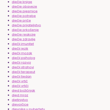
dječje knjige
dječje obaveze
dječje pjesmice
dječje potrebe
dječje priče
dječje prijateljstvo
dječje prkošenje
dječje reakcije
dječje zdravlje
dječji imunitet
dječji jezik
dječji mozak
dječji psiholog
dječji razvoj
dječji strahovi
dječji terapeut
dječji tjedan
dječji vrtić
dječji vrtići
djed božićnjak
djed mraz
djetinjstvo
djevojčice
djevojke u pubertetu