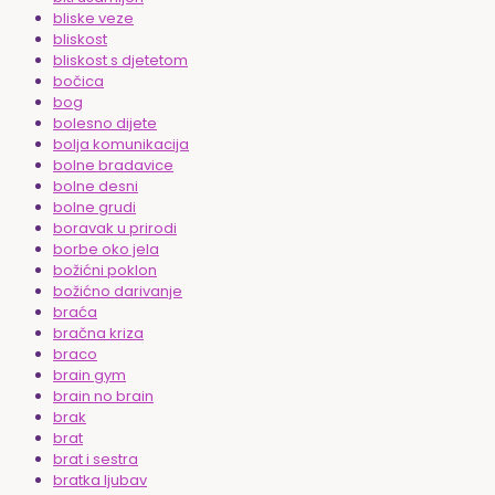
bliske veze
bliskost
bliskost s djetetom
bočica
bog
bolesno dijete
bolja komunikacija
bolne bradavice
bolne desni
bolne grudi
boravak u prirodi
borbe oko jela
božićni poklon
božićno darivanje
braća
bračna kriza
braco
brain gym
brain no brain
brak
brat
brat i sestra
bratka ljubav