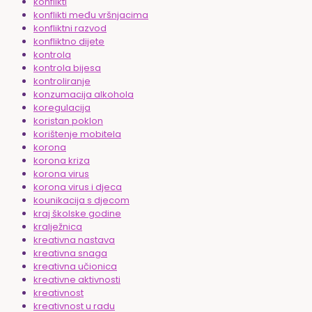
konflikti
konflikti među vršnjacima
konfliktni razvod
konfliktno dijete
kontrola
kontrola bijesa
kontroliranje
konzumacija alkohola
koregulacija
koristan poklon
korištenje mobitela
korona
korona kriza
korona virus
korona virus i djeca
kounikacija s djecom
kraj školske godine
kralježnica
kreativna nastava
kreativna snaga
kreativna učionica
kreativne aktivnosti
kreativnost
kreativnost u radu