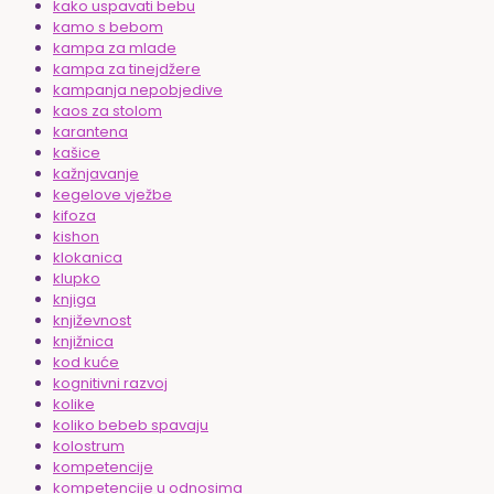
kako uspavati bebu
kamo s bebom
kampa za mlade
kampa za tinejdžere
kampanja nepobjedive
kaos za stolom
karantena
kašice
kažnjavanje
kegelove vježbe
kifoza
kishon
klokanica
klupko
knjiga
književnost
knjižnica
kod kuće
kognitivni razvoj
kolike
koliko bebeb spavaju
kolostrum
kompetencije
kompetencije u odnosima