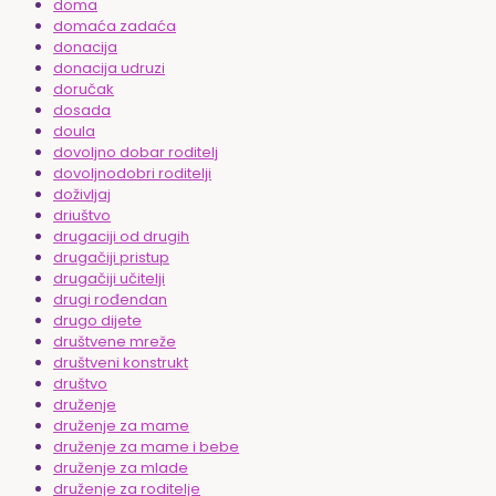
doma
domaća zadaća
donacija
donacija udruzi
doručak
dosada
doula
dovoljno dobar roditelj
dovoljnodobri roditelji
doživljaj
driuštvo
drugaciji od drugih
drugačiji pristup
drugačiji učitelji
drugi rođendan
drugo dijete
društvene mreže
društveni konstrukt
društvo
druženje
druženje za mame
druženje za mame i bebe
druženje za mlade
druženje za roditelje