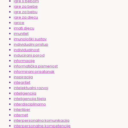
igre s bebom
igre za bebe
igre za bebu
igre za djecu
igrice
imati djecu
imunitet
imunološki sustav
individualni pristup
individualnost
inducirani porod
informacije
informatička pismenost
informirani prisatanak
inspiracija
integritet
intelektualni razvoj
inteligencija
inteligencija tijela
interdisciplinarno
Interliber
internet
interpersonalna komunikacija
interpersonalne kompetencije