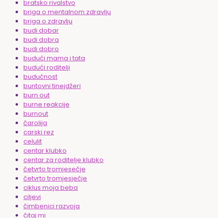
bratsko rivalstvo
briga o mentalnom zdravlju
briga o zdravlju
budi dobar
budi dobra
budi dobro
budući mama i tata
budući roditelji
budućnost
buntovni tinejdžeri
burn out
burne reakcije
burnout
čarolija
carski rez
celulit
centar klubko
centar za roditelje klubko
četvrto tromjesečje
četvrto tromjesječje
ciklus moja beba
ciljevi
čimbenici razvoja
čitaj mi