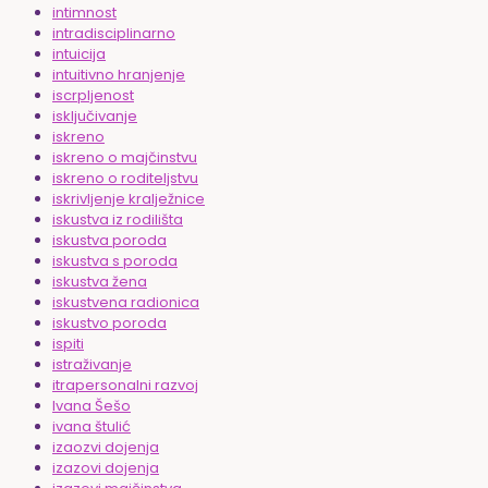
intimnost
intradisciplinarno
intuicija
intuitivno hranjenje
iscrpljenost
isključivanje
iskreno
iskreno o majčinstvu
iskreno o roditeljstvu
iskrivljenje kralježnice
iskustva iz rodilišta
iskustva poroda
iskustva s poroda
iskustva žena
iskustvena radionica
iskustvo poroda
ispiti
istraživanje
itrapersonalni razvoj
Ivana Šešo
ivana štulić
izaozvi dojenja
izazovi dojenja