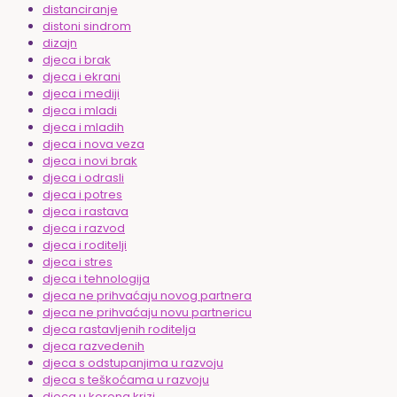
distanciranje
distoni sindrom
dizajn
djeca i brak
djeca i ekrani
djeca i mediji
djeca i mladi
djeca i mladih
djeca i nova veza
djeca i novi brak
djeca i odrasli
djeca i potres
djeca i rastava
djeca i razvod
djeca i roditelji
djeca i stres
djeca i tehnologija
djeca ne prihvaćaju novog partnera
djeca ne prihvaćaju novu partnericu
djeca rastavljenih roditelja
djeca razvedenih
djeca s odstupanjima u razvoju
djeca s teškoćama u razvoju
djeca u korona krizi