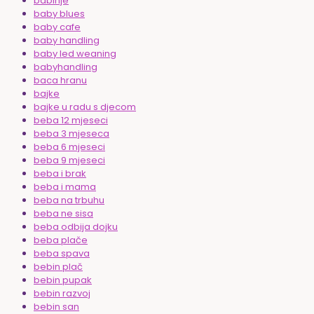
babinje
baby blues
baby cafe
baby handling
baby led weaning
babyhandling
baca hranu
bajke
bajke u radu s djecom
beba 12 mjeseci
beba 3 mjeseca
beba 6 mjeseci
beba 9 mjeseci
beba i brak
beba i mama
beba na trbuhu
beba ne sisa
beba odbija dojku
beba plače
beba spava
bebin plač
bebin pupak
bebin razvoj
bebin san