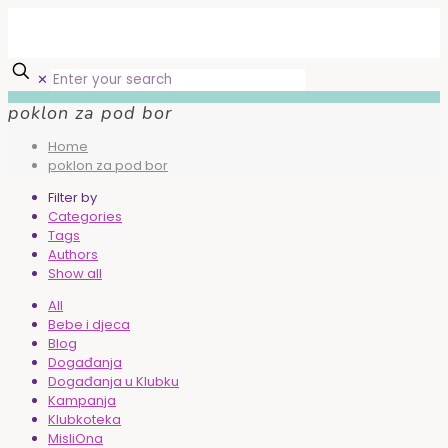
✕
poklon za pod bor
Home
poklon za pod bor
Filter by
Categories
Tags
Authors
Show all
All
Bebe i djeca
Blog
Događanja
Događanja u Klubku
Kampanja
Klubkoteka
MisliOna