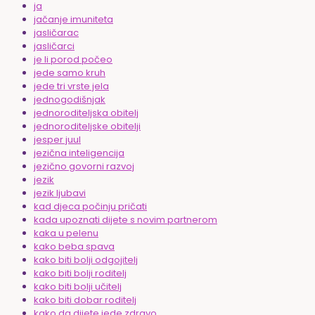
ja
jačanje imuniteta
jasličarac
jasličarci
je li porod počeo
jede samo kruh
jede tri vrste jela
jednogodišnjak
jednoroditeljska obitelj
jednoroditeljske obitelji
jesper juul
jezična inteligencija
jezično govorni razvoj
jezik
jezik ljubavi
kad djeca počinju pričati
kada upoznati dijete s novim partnerom
kaka u pelenu
kako beba spava
kako biti bolji odgojitelj
kako biti bolji roditelj
kako biti bolji učitelj
kako biti dobar roditelj
kako da dijete jede zdravo