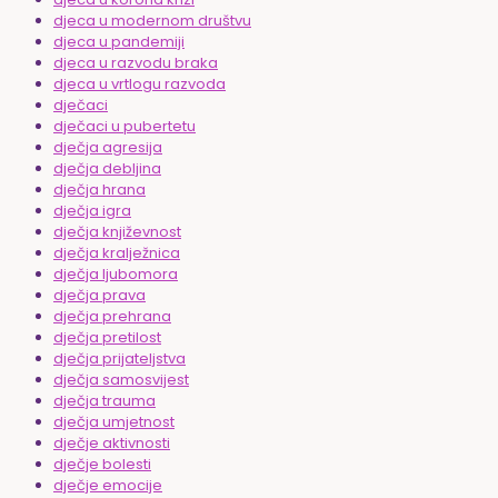
djeca u modernom društvu
djeca u pandemiji
djeca u razvodu braka
djeca u vrtlogu razvoda
dječaci
dječaci u pubertetu
dječja agresija
dječja debljina
dječja hrana
dječja igra
dječja književnost
dječja kralježnica
dječja ljubomora
dječja prava
dječja prehrana
dječja pretilost
dječja prijateljstva
dječja samosvijest
dječja trauma
dječja umjetnost
dječje aktivnosti
dječje bolesti
dječje emocije