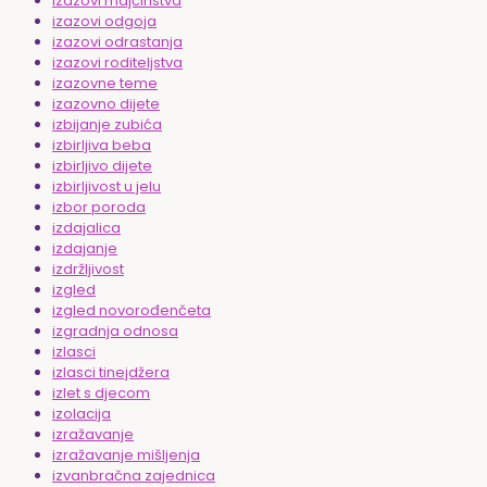
izazovi majčinstva
izazovi odgoja
izazovi odrastanja
izazovi roditeljstva
izazovne teme
izazovno dijete
izbijanje zubića
izbirljiva beba
izbirljivo dijete
izbirljivost u jelu
izbor poroda
izdajalica
izdajanje
izdržljivost
izgled
izgled novorođenčeta
izgradnja odnosa
izlasci
izlasci tinejdžera
izlet s djecom
izolacija
izražavanje
izražavanje mišljenja
izvanbračna zajednica