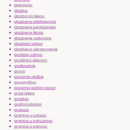
giveaway
glazba
glazba za djecu
glazbena inteligencija
glazbena pedagogija
glazbena škola
glazbene radionice
glazbeni odgoj
glazbeno obrazovanje
godišnji odmor
godišnji s djecom
gostovanje
govor
govorne vježbe
govorništvo
govorno jezični razvoj
grad rijeka
gradivo
grafomotorika
granice
granice u odgoju
granice u odnosima
granice u odnosu