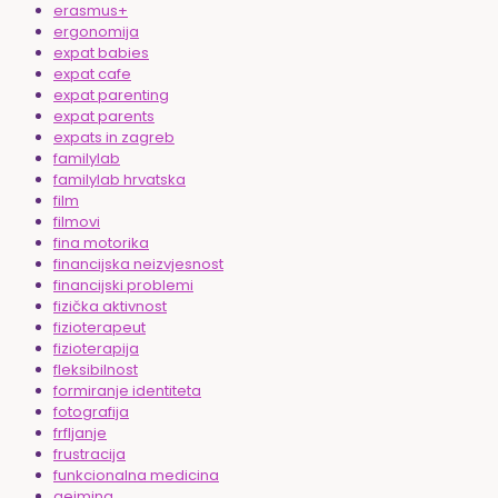
erasmus+
ergonomija
expat babies
expat cafe
expat parenting
expat parents
expats in zagreb
familylab
familylab hrvatska
film
filmovi
fina motorika
financijska neizvjesnost
financijski problemi
fizička aktivnost
fizioterapeut
fizioterapija
fleksibilnost
formiranje identiteta
fotografija
frfljanje
frustracija
funkcionalna medicina
gejming