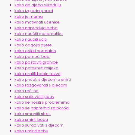
kako da djeca surađuju
kako izgleda porod
kako je mama
kako motivirati učenike
kako napreduje beba
kako naučiti matematiku
kako naučiti učiti
kako odgojiti dijete
kako ostati normalan
kako pomoći bebi
kako postaviti granice
kako potaknuti mlijeko
kako pratiti bebin razvoj
kako pričati s djecom o smrti
kako razgovarati s djecom
kako reći ne
kako sačuvati ljubav
kako se nositi s problemima
kako se pripremiti za porod
kako smanjiti stres
kako smiriti bebu
kako surađivati s djecom
kako umiriti bebu