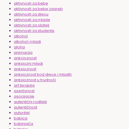
aktivnosti za bebe
aktivnosti za bebe zagreb
aktivnosti za djecu
aktivnosti za mlade
aktivnosti za obitelj
aktivnosti za studente
alkohol
alkohol i mladi
aloha
animacija
ankcioznost
anksiozni mladi
anksioznost
anksioznost kod djece i mladih
anksioznost u trudnoći
art terapija
asertivnost
asocijacije
autentični roditelji
autentičnost
autoritet
babica
babinjača