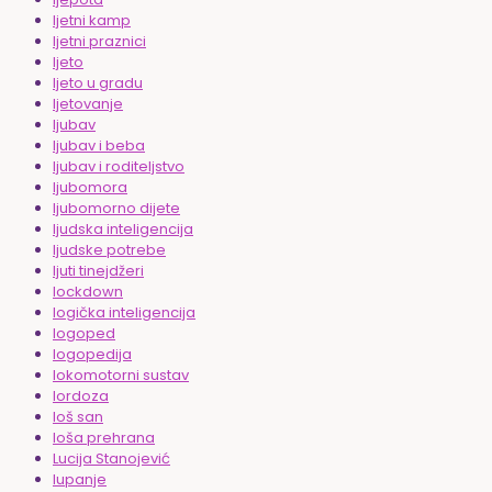
ljetni kamp
ljetni praznici
ljeto
ljeto u gradu
ljetovanje
ljubav
ljubav i beba
ljubav i roditeljstvo
ljubomora
ljubomorno dijete
ljudska inteligencija
ljudske potrebe
ljuti tinejdžeri
lockdown
logička inteligencija
logoped
logopedija
lokomotorni sustav
lordoza
loš san
loša prehrana
Lucija Stanojević
lupanje