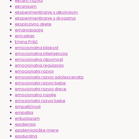
ekrani i razvoj
ekranizam
eksperimentiranje s alkoholom
eksperimentiranje s drogama
eksplozivno dijete
emancipacija
emi pikler
Emina Pršić
emocionalna bliskost
emocionalna inteligencija
emocionalna otpornost
emocionalna regulacija
emocionalni razvoj
emocionalni razvoj adolescenata
emocionalni razvoj bebe
emocionalni razvoj djece
emocionalno nasilje
emozionalni razvoj bebe
empatičnost
empatija
entuzijazam
epidemija
epidemiološke mjere
epiduralna