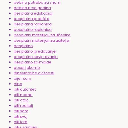
bebina potreba za snom
bebina prva godina
besplatna edukacija
besplatna podrška
besplatna radionica
besplatne radionice
besplatni materijali za učenike
besplatni materijali za učitelje
besplatno
besplatno predavanje
besplatno savjetovanje
besplatno za mlade
besprijekorno
bihevioralne ovisnosti
bijeli šum
bipa
biti autoritet
biti mama
biti otac
biti roditelj
biti sam
biti svoj
biti tata
biti usamljen