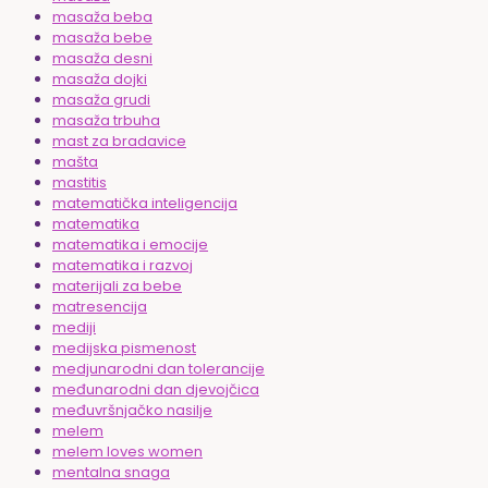
masaža beba
masaža bebe
masaža desni
masaža dojki
masaža grudi
masaža trbuha
mast za bradavice
mašta
mastitis
matematička inteligencija
matematika
matematika i emocije
matematika i razvoj
materijali za bebe
matresencija
mediji
medijska pismenost
medjunarodni dan tolerancije
međunarodni dan djevojčica
međuvršnjačko nasilje
melem
melem loves women
mentalna snaga