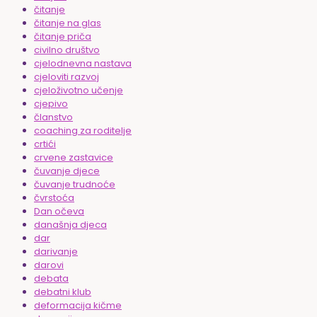
čitanje
čitanje na glas
čitanje priča
civilno društvo
cjelodnevna nastava
cjeloviti razvoj
cjeloživotno učenje
cjepivo
članstvo
coaching za roditelje
crtići
crvene zastavice
čuvanje djece
čuvanje trudnoće
čvrstoća
Dan očeva
današnja djeca
dar
darivanje
darovi
debata
debatni klub
deformacija kičme