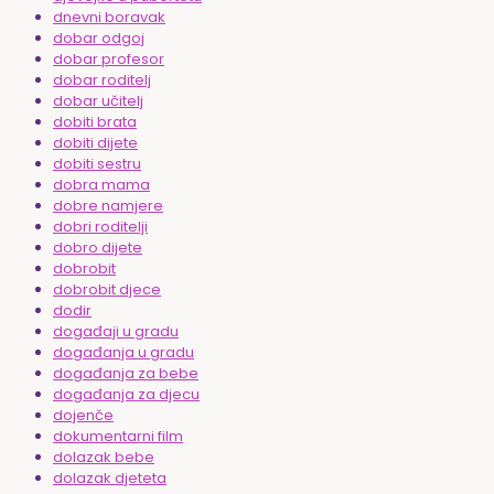
dnevni boravak
dobar odgoj
dobar profesor
dobar roditelj
dobar učitelj
dobiti brata
dobiti dijete
dobiti sestru
dobra mama
dobre namjere
dobri roditelji
dobro dijete
dobrobit
dobrobit djece
dodir
događaji u gradu
događanja u gradu
događanja za bebe
događanja za djecu
dojenče
dokumentarni film
dolazak bebe
dolazak djeteta