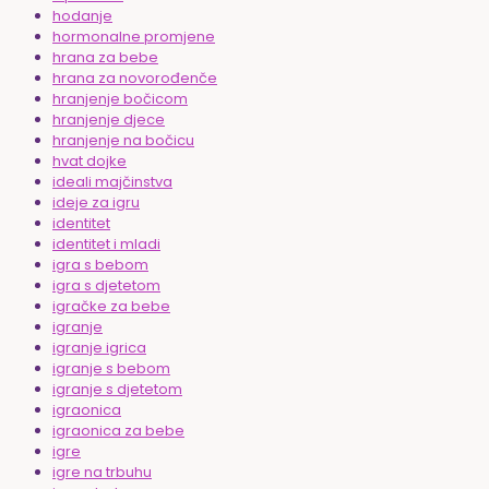
hodanje
hormonalne promjene
hrana za bebe
hrana za novorođenče
hranjenje bočicom
hranjenje djece
hranjenje na bočicu
hvat dojke
ideali majčinstva
ideje za igru
identitet
identitet i mladi
igra s bebom
igra s djetetom
igračke za bebe
igranje
igranje igrica
igranje s bebom
igranje s djetetom
igraonica
igraonica za bebe
igre
igre na trbuhu