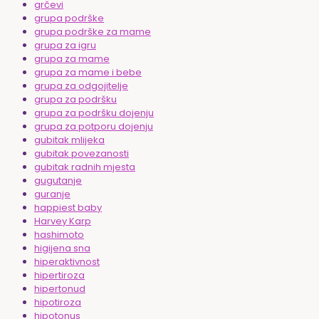
grčevi
grupa podrške
grupa podrške za mame
grupa za igru
grupa za mame
grupa za mame i bebe
grupa za odgojitelje
grupa za podršku
grupa za podršku dojenju
grupa za potporu dojenju
gubitak mlijeka
gubitak povezanosti
gubitak radnih mjesta
gugutanje
guranje
happiest baby
Harvey Karp
hashimoto
higijena sna
hiperaktivnost
hipertiroza
hipertonud
hipotiroza
hipotonus