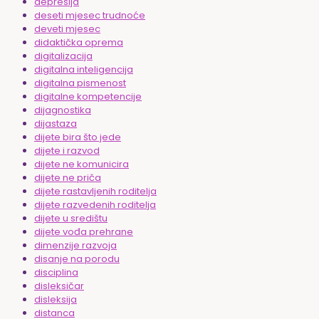
depresija
deseti mjesec trudnoće
deveti mjesec
didaktička oprema
digitalizacija
digitalna inteligencija
digitalna pismenost
digitalne kompetencije
dijagnostika
dijastaza
dijete bira što jede
dijete i razvod
dijete ne komunicira
dijete ne priča
dijete rastavljenih roditelja
dijete razvedenih roditelja
dijete u središtu
dijete vođa prehrane
dimenzije razvoja
disanje na porodu
disciplina
disleksičar
disleksija
distanca