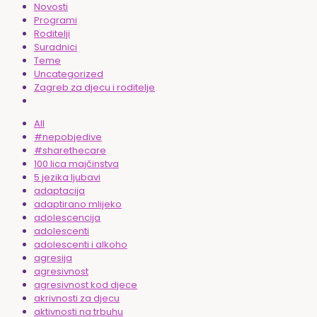
Novosti
Programi
Roditelji
Suradnici
Teme
Uncategorized
Zagreb za djecu i roditelje
All
#nepobjedive
#sharethecare
100 lica majčinstva
5 jezika ljubavi
adaptacija
adaptirano mlijeko
adolescencija
adolescenti
adolescenti i alkoho
agresija
agresivnost
agresivnost kod djece
akrivnosti za djecu
aktivnosti na trbuhu