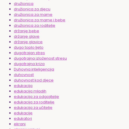
družionica
družionica za djecu
družionica za mame
družionica za mame i bebe
družionica za roditelje
držanje bebe
držanje glave
držanje glavice
dugo toplo ljeto
dugotrajan stres
dugotrajna izloženost stresu
dugotrajna kriza
Duhovna inteligencija
duhovnost
duhovnost kod djece
edukacija
edukacija mladih
edukacija za odgojitelje
edukacija za roditelje
edukacija za učitelje
edukacije
edukatori
ekrani