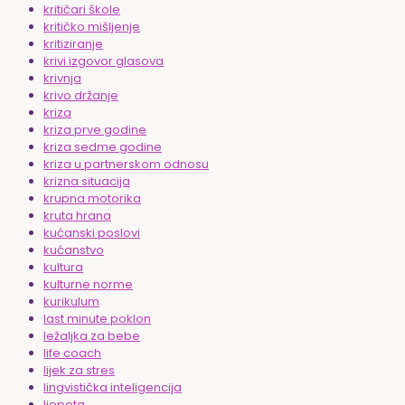
kritičari škole
kritičko mišljenje
kritiziranje
krivi izgovor glasova
krivnja
krivo držanje
kriza
kriza prve godine
kriza sedme godine
kriza u partnerskom odnosu
krizna situacija
krupna motorika
kruta hrana
kućanski poslovi
kućanstvo
kultura
kulturne norme
kurikulum
last minute poklon
ležaljka za bebe
life coach
lijek za stres
lingvistička inteligencija
ljepota