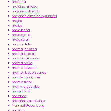
maćeha
majčino mlijeko
majčinska krivnja
majčinstvo me ne ispunjava
majka
majke
mala beba
mala djeca
male stvari
mama i tata
mama je važna
mama kako si
mama nije sama
mamaibeba
mame čuvarice
mame i bebe zagreb
mame nisu same
mamin izbor
mamine potrebe
manjak sna
marama
marama za nošenje
Marshall Rosenberg
masaža