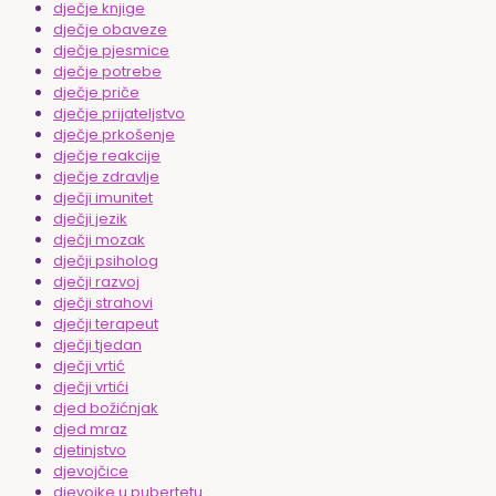
dječje knjige
dječje obaveze
dječje pjesmice
dječje potrebe
dječje priče
dječje prijateljstvo
dječje prkošenje
dječje reakcije
dječje zdravlje
dječji imunitet
dječji jezik
dječji mozak
dječji psiholog
dječji razvoj
dječji strahovi
dječji terapeut
dječji tjedan
dječji vrtić
dječji vrtići
djed božićnjak
djed mraz
djetinjstvo
djevojčice
djevojke u pubertetu