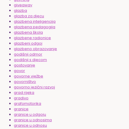
giveaway
glazba
glazba za djecu
glazbena inteligencija
glazbena pedagogija
glazbena škola
glazbene radionice
glazbeni odgoj
glazbeno obrazovanje
godišnji odmor
godišnji s djecom
gostovanje
govor
govorne vježbe
govorništvo
govorno jezični razvoj
grad rijeka
gradivo
grafomotorika
granice
granice u odgoju
granice u odnosima
granice u odnosu