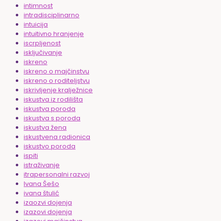
intimnost
intradisciplinarno
intuicija
intuitivno hranjenje
iscrpljenost
isključivanje
iskreno
iskreno o majčinstvu
iskreno o roditeljstvu
iskrivljenje kralježnice
iskustva iz rodilišta
iskustva poroda
iskustva s poroda
iskustva žena
iskustvena radionica
iskustvo poroda
ispiti
istraživanje
itrapersonalni razvoj
Ivana Šešo
ivana štulić
izaozvi dojenja
izazovi dojenja