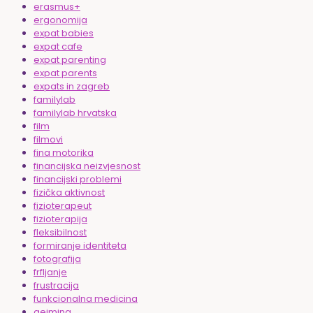
erasmus+
ergonomija
expat babies
expat cafe
expat parenting
expat parents
expats in zagreb
familylab
familylab hrvatska
film
filmovi
fina motorika
financijska neizvjesnost
financijski problemi
fizička aktivnost
fizioterapeut
fizioterapija
fleksibilnost
formiranje identiteta
fotografija
frfljanje
frustracija
funkcionalna medicina
gejming