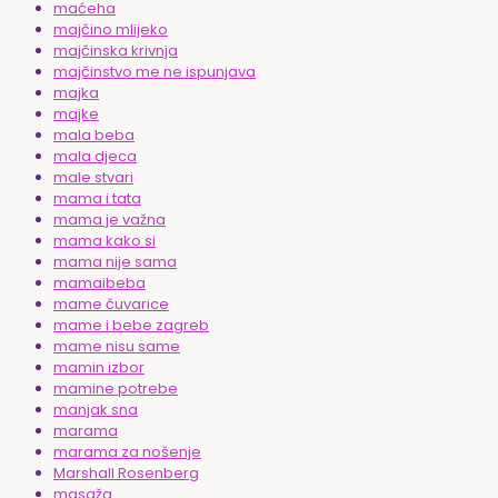
maćeha
majčino mlijeko
majčinska krivnja
majčinstvo me ne ispunjava
majka
majke
mala beba
mala djeca
male stvari
mama i tata
mama je važna
mama kako si
mama nije sama
mamaibeba
mame čuvarice
mame i bebe zagreb
mame nisu same
mamin izbor
mamine potrebe
manjak sna
marama
marama za nošenje
Marshall Rosenberg
masaža