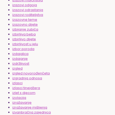
izazovi majčinstva
izazovi odgoja
izazovi odrastanja
izazovi roditeljstva
izazovne teme
izazovno dijete
izbijanje zubića
izbirljiva beba
izbirljivo dijete
izbirljivost u jelu
izbor poroda
izdajalica
izdajanje
izdržljivost
izgled
izgled novorođenčeta
izgradnja odnosa
izlasci
izlasci tinejdžera
izlet s djecom
izolacija
izražavanje
izražavanje mišljenja
izvanbračna zajednica