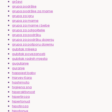
grčevi
grupa podrške
grupa podrške za mame
grupa za igru
grupa za mame
grupa za mame i bebe
grupa za odgojitelje
grupa za podršku
grupa za podršku dojenju
grupa za potporu dojenju
gubitak mlijeka
gubitak povezanosti
gubitak radnih mjesta
gugutanje
guranje
happiest baby
Harvey Karp
hashimoto
higijena sna
hiperaktivnost
hipertiroza
hipertonud
hipotiroza
hipotonus