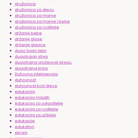
družionica
družionica za djecu
družionica za mame
družionica za mame i bebe
družionica za roditelje
držanje bebe
držanje glave
držanje glavice
dugo toplo ljeto
dugotrajan stres
dugotrajna izloženost stresu
dugotrajna kriza
Duhovna inteligencija
duhovnost
duhovnost kod djece
edukacija
edukacija mladih
edukacija za odgojitelje
edukacija za roditelje
edukacija za učitelje
edukacije
edukatori
ekrani