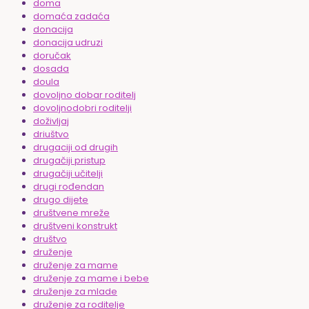
doma
domaća zadaća
donacija
donacija udruzi
doručak
dosada
doula
dovoljno dobar roditelj
dovoljnodobri roditelji
doživljaj
driuštvo
drugaciji od drugih
drugačiji pristup
drugačiji učitelji
drugi rođendan
drugo dijete
društvene mreže
društveni konstrukt
društvo
druženje
druženje za mame
druženje za mame i bebe
druženje za mlade
druženje za roditelje