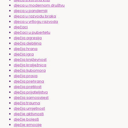
djeca u modernom društvu
djeca u pandemiji
djeca u razvodu braka
djeca u vrtlogu razvoda
dječaci
dječaci u pubertetu
dječja agresija
dječja debljina
dječja hrana
dječja igra
dječja književnost
dječja kralježnica
dječja ljubomora
dječja prava
dječja prehrana
dječja pretilost
dječja prijateljstva
dječja samosvijest
dječja trauma
dječja umjetnost
dječje aktivnosti
dječje bolesti
dječje emocije