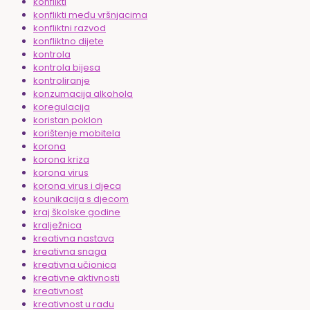
konflikti
konflikti među vršnjacima
konfliktni razvod
konfliktno dijete
kontrola
kontrola bijesa
kontroliranje
konzumacija alkohola
koregulacija
koristan poklon
korištenje mobitela
korona
korona kriza
korona virus
korona virus i djeca
kounikacija s djecom
kraj školske godine
kralježnica
kreativna nastava
kreativna snaga
kreativna učionica
kreativne aktivnosti
kreativnost
kreativnost u radu