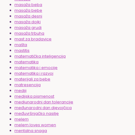
masaža beba
masaža bebe
masaža desni
masaža dojki
masaža grudi
masaža trbuha
mast za bradavice
mašta
mastitis
matematička inteligencija
matematika
matematika i emocije
matematika i razvoj
materijali za bebe
matresencija
mediji
medijska pismenost
medjunarodni dan tolerancije
međunarodni dan djevojčica
međuvršnjačko nasilje
melem
melem loves women
mentalna snaga