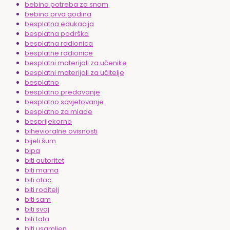
bebina potreba za snom
bebina prva godina
besplatna edukacija
besplatna podrška
besplatna radionica
besplatne radionice
besplatni materijali za učenike
besplatni materijali za učitelje
besplatno
besplatno predavanje
besplatno savjetovanje
besplatno za mlade
besprijekorno
bihevioralne ovisnosti
bijeli šum
bipa
biti autoritet
biti mama
biti otac
biti roditelj
biti sam
biti svoj
biti tata
biti usamljen