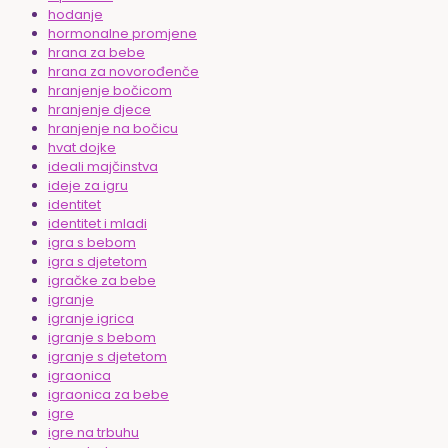
hodanje
hormonalne promjene
hrana za bebe
hrana za novorođenče
hranjenje bočicom
hranjenje djece
hranjenje na bočicu
hvat dojke
ideali majčinstva
ideje za igru
identitet
identitet i mladi
igra s bebom
igra s djetetom
igračke za bebe
igranje
igranje igrica
igranje s bebom
igranje s djetetom
igraonica
igraonica za bebe
igre
igre na trbuhu