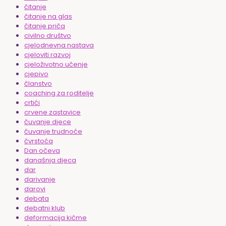
čitanje
čitanje na glas
čitanje priča
civilno društvo
cjelodnevna nastava
cjeloviti razvoj
cjeloživotno učenje
cjepivo
članstvo
coaching za roditelje
crtići
crvene zastavice
čuvanje djece
čuvanje trudnoće
čvrstoća
Dan očeva
današnja djeca
dar
darivanje
darovi
debata
debatni klub
deformacija kičme