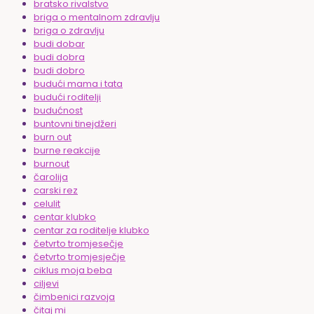
bratsko rivalstvo
briga o mentalnom zdravlju
briga o zdravlju
budi dobar
budi dobra
budi dobro
budući mama i tata
budući roditelji
budućnost
buntovni tinejdžeri
burn out
burne reakcije
burnout
čarolija
carski rez
celulit
centar klubko
centar za roditelje klubko
četvrto tromjesečje
četvrto tromjesječje
ciklus moja beba
ciljevi
čimbenici razvoja
čitaj mi