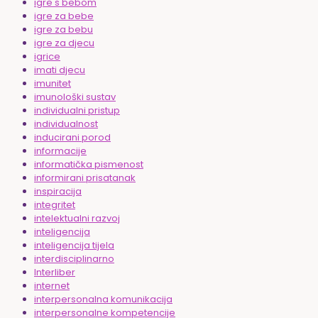
igre s bebom
igre za bebe
igre za bebu
igre za djecu
igrice
imati djecu
imunitet
imunološki sustav
individualni pristup
individualnost
inducirani porod
informacije
informatička pismenost
informirani prisatanak
inspiracija
integritet
intelektualni razvoj
inteligencija
inteligencija tijela
interdisciplinarno
Interliber
internet
interpersonalna komunikacija
interpersonalne kompetencije