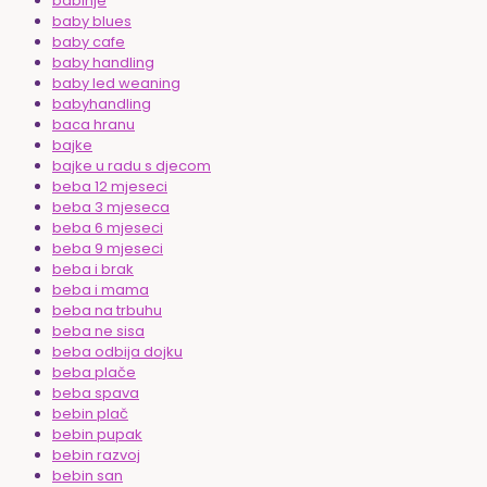
babinje
baby blues
baby cafe
baby handling
baby led weaning
babyhandling
baca hranu
bajke
bajke u radu s djecom
beba 12 mjeseci
beba 3 mjeseca
beba 6 mjeseci
beba 9 mjeseci
beba i brak
beba i mama
beba na trbuhu
beba ne sisa
beba odbija dojku
beba plače
beba spava
bebin plač
bebin pupak
bebin razvoj
bebin san