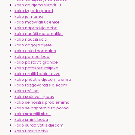
kako da djeca surađuju
kako izgleda porod
kako je mama
kako motivirati učenike
kako napreduje beba
kako naučiti matematiku
kako naučiti učiti
kako odgojiti dijete
kako ostati normalan
kako pomoći bebi
kako postaviti granice
kako potaknuti mlijeko
kako pratiti bebin razvoj
kako pričati s djecom o smrti
kako razgovarati s djecom
kako reći ne
kako sačuvati ljubav
kako se nositi s problemima
kako se pripremiti za porod
kako smanjiti stres
kako smiriti bebu
kako surađivati s djecom
kako umiriti bebu