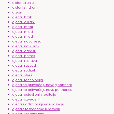
distanciranje
distoni sindrom
dizajn
djeca i brak
djeca i ekrani
djeca i mediji
djeca i mladi
djeca i mladih
djeca i nova veza
djeca i novi brak
djeca i odrasli
djeca i potres
djeca i rastava
djeca i razvod
djeca i roditelji
djeca i stres
djeca i tehnologija
djeca ne prihvaćaju novog partnera
djeca ne prihvaćaju novu partnericu
djeca rastavljenih roditelja
djeca razvedenih
djeca s odstupanjima u razvoju
djeca s teškoćama u razvoju
djeca u korona krizi