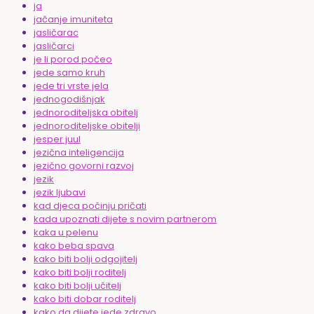
ja
jačanje imuniteta
jasličarac
jasličarci
je li porod počeo
jede samo kruh
jede tri vrste jela
jednogodišnjak
jednoroditeljska obitelj
jednoroditeljske obitelji
jesper juul
jezična inteligencija
jezično govorni razvoj
jezik
jezik ljubavi
kad djeca počinju pričati
kada upoznati dijete s novim partnerom
kaka u pelenu
kako beba spava
kako biti bolji odgojitelj
kako biti bolji roditelj
kako biti bolji učitelj
kako biti dobar roditelj
kako da dijete jede zdravo