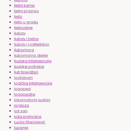
ljetni kamp
ljetni praznici
ljeto
ljeto u gradu
ljetovanje
ljubav
ljubav i beba
ljubav i roditeljstvo
ljubomora
ljubomorno dijete
ljudska inteligencija
ljudske potrebe
ljuti tinejdžeri
lockdown
logička inteligencija
logoped
logopedija
lokomotorni sustav
lordoza
loš san
loša prehrana
Lucija Stanojević
lupanje