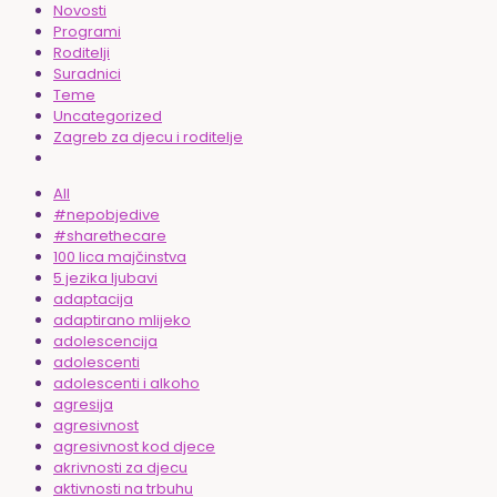
Novosti
Programi
Roditelji
Suradnici
Teme
Uncategorized
Zagreb za djecu i roditelje
All
#nepobjedive
#sharethecare
100 lica majčinstva
5 jezika ljubavi
adaptacija
adaptirano mlijeko
adolescencija
adolescenti
adolescenti i alkoho
agresija
agresivnost
agresivnost kod djece
akrivnosti za djecu
aktivnosti na trbuhu