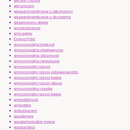
ekrani i razvoj
ekranizam
eksperimentiranje s alkoholom
eksperimentiranje s drogama
eksplozivno dijete
emancipacija
emi pikler
Emina Pršić
emocionalna bliskost
emocionalna inteligencija
emocionalna otpornost
emocionalna regulacija
emocionalni razvoj
emocionalni razvoj adolescenata
emocionalni razvoj bebe
emocionalni razvoj djece
emocionalno nasilje
emozionalni razvoj bebe
empatičnost
empatija
entuzijazam
epidemija
epidemiološke mjere
epiduralna