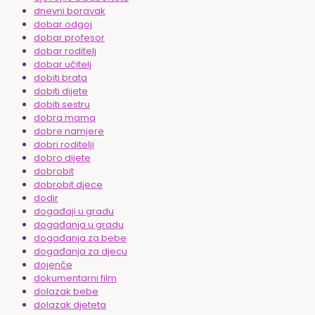
dnevni boravak
dobar odgoj
dobar profesor
dobar roditelj
dobar učitelj
dobiti brata
dobiti dijete
dobiti sestru
dobra mama
dobre namjere
dobri roditelji
dobro dijete
dobrobit
dobrobit djece
dodir
događaji u gradu
događanja u gradu
događanja za bebe
događanja za djecu
dojenče
dokumentarni film
dolazak bebe
dolazak djeteta