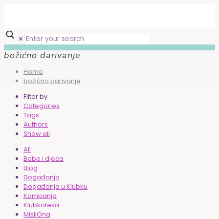
✕
božićno darivanje
Home
božićno darivanje
Filter by
Categories
Tags
Authors
Show all
All
Bebe i djeca
Blog
Događanja
Događanja u Klubku
Kampanja
Klubkoteka
MisliOna