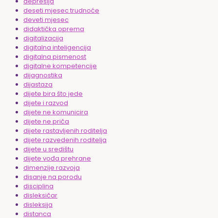
depresija
deseti mjesec trudnoće
deveti mjesec
didaktička oprema
digitalizacija
digitalna inteligencija
digitalna pismenost
digitalne kompetencije
dijagnostika
dijastaza
dijete bira što jede
dijete i razvod
dijete ne komunicira
dijete ne priča
dijete rastavljenih roditelja
dijete razvedenih roditelja
dijete u središtu
dijete vođa prehrane
dimenzije razvoja
disanje na porodu
disciplina
disleksičar
disleksija
distanca