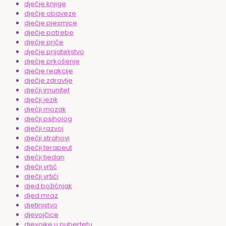
dječje knjige
dječje obaveze
dječje pjesmice
dječje potrebe
dječje priče
dječje prijateljstvo
dječje prkošenje
dječje reakcije
dječje zdravlje
dječji imunitet
dječji jezik
dječji mozak
dječji psiholog
dječji razvoj
dječji strahovi
dječji terapeut
dječji tjedan
dječji vrtić
dječji vrtići
djed božićnjak
djed mraz
djetinjstvo
djevojčice
djevojke u pubertetu