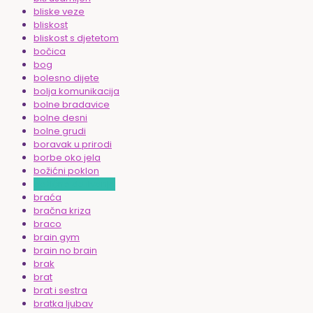
bliske veze
bliskost
bliskost s djetetom
bočica
bog
bolesno dijete
bolja komunikacija
bolne bradavice
bolne desni
bolne grudi
boravak u prirodi
borbe oko jela
božićni poklon
božićno darivanje
braća
bračna kriza
braco
brain gym
brain no brain
brak
brat
brat i sestra
bratka ljubav