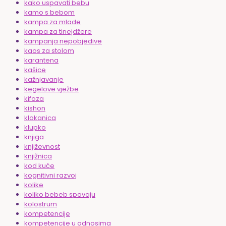
kako uspavati bebu
kamo s bebom
kampa za mlade
kampa za tinejdžere
kampanja nepobjedive
kaos za stolom
karantena
kašice
kažnjavanje
kegelove vježbe
kifoza
kishon
klokanica
klupko
knjiga
književnost
knjižnica
kod kuće
kognitivni razvoj
kolike
koliko bebeb spavaju
kolostrum
kompetencije
kompetencije u odnosima