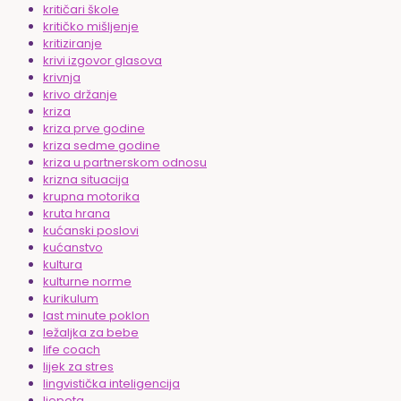
kritičari škole
kritičko mišljenje
kritiziranje
krivi izgovor glasova
krivnja
krivo držanje
kriza
kriza prve godine
kriza sedme godine
kriza u partnerskom odnosu
krizna situacija
krupna motorika
kruta hrana
kućanski poslovi
kućanstvo
kultura
kulturne norme
kurikulum
last minute poklon
ležaljka za bebe
life coach
lijek za stres
lingvistička inteligencija
ljepota