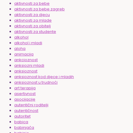
aktivnosti za bebe
aktivnosti za bebe zagreb
aktivnosti za djecu
aktivnosti za mlade
aktivnosti za obitelj
aktivnosti za studente
alkohol
alkohol i mladi
aloha
animacija
ankcioznost
anksiozni mladi
anksioznost
anksioznost kod djece i mladih
anksioznost u trudnoći
art terapija
asertivnost
asocijacije
autentični roditelji
autentičnost
autoritet
babica
babinjača