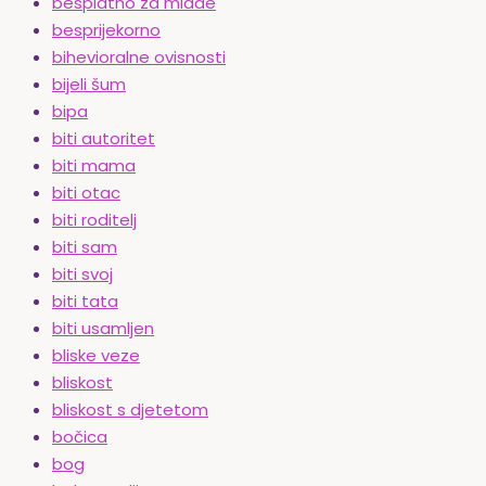
besplatno za mlade
besprijekorno
bihevioralne ovisnosti
bijeli šum
bipa
biti autoritet
biti mama
biti otac
biti roditelj
biti sam
biti svoj
biti tata
biti usamljen
bliske veze
bliskost
bliskost s djetetom
bočica
bog