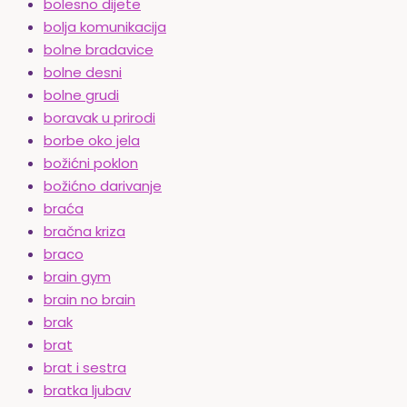
bolesno dijete
bolja komunikacija
bolne bradavice
bolne desni
bolne grudi
boravak u prirodi
borbe oko jela
božićni poklon
božićno darivanje
braća
bračna kriza
braco
brain gym
brain no brain
brak
brat
brat i sestra
bratka ljubav