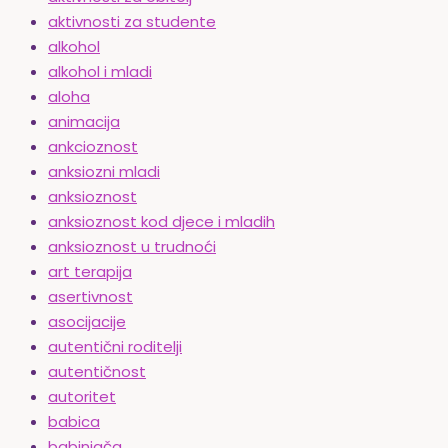
aktivnosti za studente
alkohol
alkohol i mladi
aloha
animacija
ankcioznost
anksiozni mladi
anksioznost
anksioznost kod djece i mladih
anksioznost u trudnoći
art terapija
asertivnost
asocijacije
autentični roditelji
autentičnost
autoritet
babica
babinjača