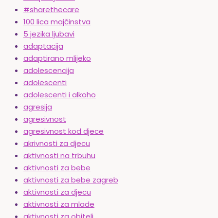
#sharethecare
100 lica majčinstva
5 jezika ljubavi
adaptacija
adaptirano mlijeko
adolescencija
adolescenti
adolescenti i alkoho
agresija
agresivnost
agresivnost kod djece
akrivnosti za djecu
aktivnosti na trbuhu
aktivnosti za bebe
aktivnosti za bebe zagreb
aktivnosti za djecu
aktivnosti za mlade
aktivnosti za obitelj