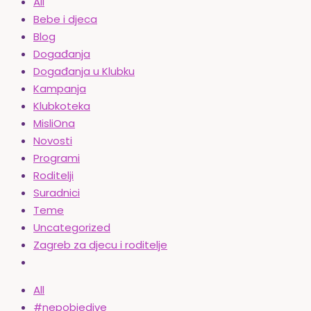
All
Bebe i djeca
Blog
Događanja
Događanja u Klubku
Kampanja
Klubkoteka
MisliOna
Novosti
Programi
Roditelji
Suradnici
Teme
Uncategorized
Zagreb za djecu i roditelje
All
#nepobjedive