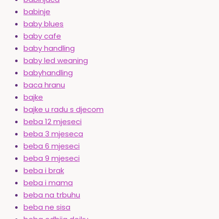
babinje
baby blues
baby cafe
baby handling
baby led weaning
babyhandling
baca hranu
bajke
bajke u radu s djecom
beba 12 mjeseci
beba 3 mjeseca
beba 6 mjeseci
beba 9 mjeseci
beba i brak
beba i mama
beba na trbuhu
beba ne sisa