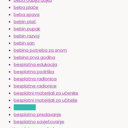
beba odbija dojku
beba plače
beba spava
bebin plač
bebin pupak
bebin razvoj
bebin san
bebina potreba za snom
bebina prva godina
besplatna edukacija
besplatna podrška
besplatna radionica
besplatne radionice
besplatni materijali za učenike
besplatni materijali za učitelje
besplatno
besplatno predavanje
besplatno savjetovanje