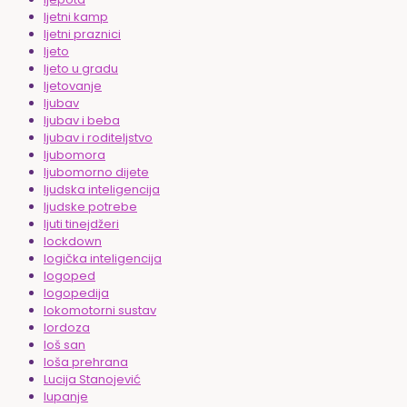
ljetni kamp
ljetni praznici
ljeto
ljeto u gradu
ljetovanje
ljubav
ljubav i beba
ljubav i roditeljstvo
ljubomora
ljubomorno dijete
ljudska inteligencija
ljudske potrebe
ljuti tinejdžeri
lockdown
logička inteligencija
logoped
logopedija
lokomotorni sustav
lordoza
loš san
loša prehrana
Lucija Stanojević
lupanje