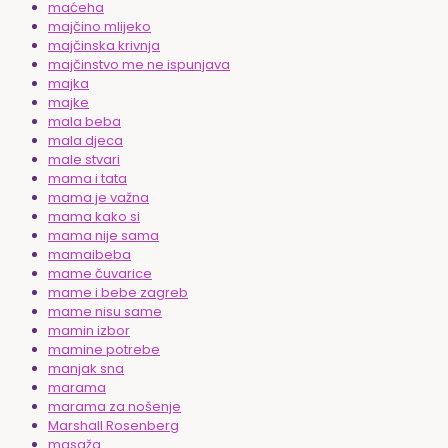
maćeha
majčino mlijeko
majčinska krivnja
majčinstvo me ne ispunjava
majka
majke
mala beba
mala djeca
male stvari
mama i tata
mama je važna
mama kako si
mama nije sama
mamaibeba
mame čuvarice
mame i bebe zagreb
mame nisu same
mamin izbor
mamine potrebe
manjak sna
marama
marama za nošenje
Marshall Rosenberg
masaža