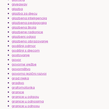
giveaway
glazba
glazba za djecu
glazbena inteligencija
glazbena pedagogija
glazbena škola
glazbene radionice
glazbeni odgoj
glazbeno obrazovanje
godišnji odmor
godišnji s djecom
gostovanje
govor
govorne vježbe
govorništvo
govorno jezični razvoj
grad rijeka
gradivo
grafomotorika
granice
granice u odgoju
granice u odnosima
granice u odnosu