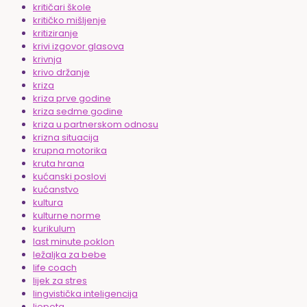
kritičari škole
kritičko mišljenje
kritiziranje
krivi izgovor glasova
krivnja
krivo držanje
kriza
kriza prve godine
kriza sedme godine
kriza u partnerskom odnosu
krizna situacija
krupna motorika
kruta hrana
kućanski poslovi
kućanstvo
kultura
kulturne norme
kurikulum
last minute poklon
ležaljka za bebe
life coach
lijek za stres
lingvistička inteligencija
ljepota