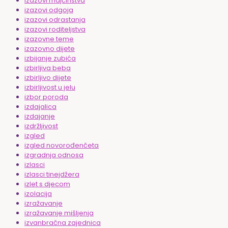
izazovi majčinstva
izazovi odgoja
izazovi odrastanja
izazovi roditeljstva
izazovne teme
izazovno dijete
izbijanje zubića
izbirljiva beba
izbirljivo dijete
izbirljivost u jelu
izbor poroda
izdajalica
izdajanje
izdržljivost
izgled
izgled novorođenčeta
izgradnja odnosa
izlasci
izlasci tinejdžera
izlet s djecom
izolacija
izražavanje
izražavanje mišljenja
izvanbračna zajednica