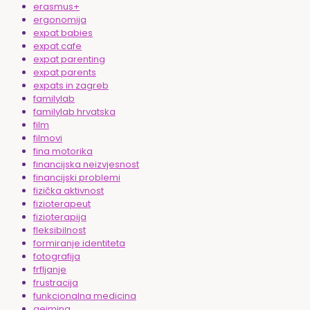
erasmus+
ergonomija
expat babies
expat cafe
expat parenting
expat parents
expats in zagreb
familylab
familylab hrvatska
film
filmovi
fina motorika
financijska neizvjesnost
financijski problemi
fizička aktivnost
fizioterapeut
fizioterapija
fleksibilnost
formiranje identiteta
fotografija
frfljanje
frustracija
funkcionalna medicina
gejming