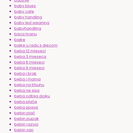
babinje
baby blues
baby cafe
baby handling
baby led weaning
babyhandling
baca hranu
bajke
bajke u radu s djecom
beba 12 mjeseci
beba 3 mjeseca
beba 6 mjeseci
beba 9 mjeseci
beba i brak
beba i mama
beba na trbuhu
beba ne sisa
beba odbija dojku
beba plače
beba spava
bebin plač
bebin pupak
bebin razvoj
bebin san