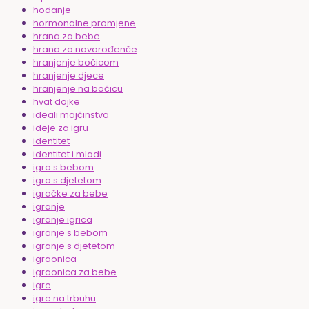
hodanje
hormonalne promjene
hrana za bebe
hrana za novorođenče
hranjenje bočicom
hranjenje djece
hranjenje na bočicu
hvat dojke
ideali majčinstva
ideje za igru
identitet
identitet i mladi
igra s bebom
igra s djetetom
igračke za bebe
igranje
igranje igrica
igranje s bebom
igranje s djetetom
igraonica
igraonica za bebe
igre
igre na trbuhu