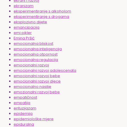
ekrani i razvoj
ekranizam
eksperimentiranje s alkoholom
eksperimentiranje s drogama
eksplozivno dijete
emancipacija
emi pikler
Emina Pršić
emocionalna bliskost
emocionalna inteligencija
emocionalna otpornost
emocionalna regulacija
emocionalni razvoj
emocionalni razvoj adolescenata
emocionalni razvoj bebe
emocionalni razvoj djece
emocionalno nasilje
emozionalni razvoj bebe
empatičnost
empatija
entuzijazam
epidemija
epidemiološke mjere
epiduralna