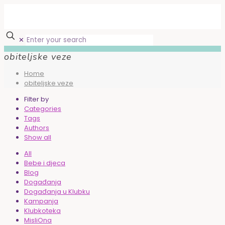
✕
obiteljske veze
Home
obiteljske veze
Filter by
Categories
Tags
Authors
Show all
All
Bebe i djeca
Blog
Događanja
Događanja u Klubku
Kampanja
Klubkoteka
MisliOna