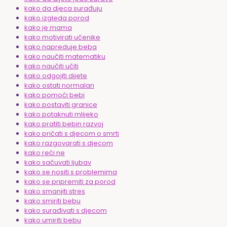
kako da djeca surađuju
kako izgleda porod
kako je mama
kako motivirati učenike
kako napreduje beba
kako naučiti matematiku
kako naučiti učiti
kako odgojiti dijete
kako ostati normalan
kako pomoći bebi
kako postaviti granice
kako potaknuti mlijeko
kako pratiti bebin razvoj
kako pričati s djecom o smrti
kako razgovarati s djecom
kako reći ne
kako sačuvati ljubav
kako se nositi s problemima
kako se pripremiti za porod
kako smanjiti stres
kako smiriti bebu
kako surađivati s djecom
kako umiriti bebu