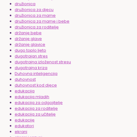
družionica
družionica za djecu
družionica za mame
družionica za mame i bebe
družionica za roditelje
držanje bebe
držanje glave
držanje glavice
dugo toplo ljeto
dugotrajan stres
dugotrajna izloženost stresu
dugotrajna kriza
Duhovna inteligencija
duhovnost
duhovnost kod djece
edukacija
edukacija mladih
edukacija za odgojitelje
edukacija za roditelje
edukacija za učitelje
edukacije
edukatori
ekrani