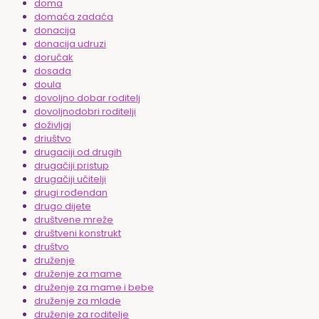
doma
domaća zadaća
donacija
donacija udruzi
doručak
dosada
doula
dovoljno dobar roditelj
dovoljnodobri roditelji
doživljaj
driuštvo
drugaciji od drugih
drugačiji pristup
drugačiji učitelji
drugi rođendan
drugo dijete
društvene mreže
društveni konstrukt
društvo
druženje
druženje za mame
druženje za mame i bebe
druženje za mlade
druženje za roditelje