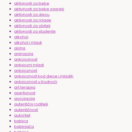
aktivnosti za bebe
aktivnosti za bebe zagreb
aktivnosti za djecu
aktivnosti za mlade
aktivnosti za obitelj
aktivnosti za studente
alkohol
alkohol i mladi
aloha
animacija
ankcioznost
anksiozni mladi
anksioznost
anksioznost kod djece i mladih
anksioznost u trudnoći
art terapija
asertivnost
asocijacije
autentični roditelji
autentičnost
autoritet
babica
babinjača