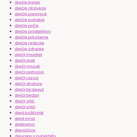
dječje knjige
dječje obaveze
dječje pjesmice
dječje potrebe
dječje priče
dječje prijateljstvo
dječje prkošenje
dječje reakcije
dječje zdravlje
dječji imunitet
dječji jezik
dječji mozak
dječji psiholog
dječji razvoj
dječji strahovi
dječji terapeut
dječji tjedan
dječji vrtić
dječji vrtići
djed božićnjak
djed mraz
djetinjstvo
djevojčice
djevojke u pubertetu