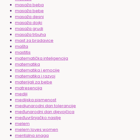
masaža beba
masaža bebe
masaža desni
masaža dojki
masaža grudi
masaža trbuha
mast za bradavice
mašta
mastitis
matematička inteligencija
matematika
matematika i emocije
matematika i razvoj
materijali za bebe
matresencija
mediji
medijska pismenost
medjunarodni dan tolerancije
međunarodni dan djevojčica
međuvršnjačko nasilje
melem
melem loves women
mentalna snaga