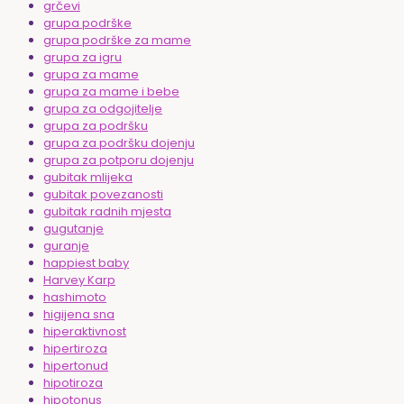
grčevi
grupa podrške
grupa podrške za mame
grupa za igru
grupa za mame
grupa za mame i bebe
grupa za odgojitelje
grupa za podršku
grupa za podršku dojenju
grupa za potporu dojenju
gubitak mlijeka
gubitak povezanosti
gubitak radnih mjesta
gugutanje
guranje
happiest baby
Harvey Karp
hashimoto
higijena sna
hiperaktivnost
hipertiroza
hipertonud
hipotiroza
hipotonus