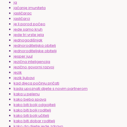
ja
jačanje imuniteta
jasličarac
jasličarci
je li porod počeo
jede samo kruh
jede tri vrste jela
jednogodišnjak
jednoroditeljska obitelj
jednoroditeljske obitelji
jesper juul
jezična inteligencija
jezično govorni razvoj
jezik
jezik ljubavi
kad djeca počinju pričati
kada upoznati dijete s novim partnerom
kaka u pelenu
kako beba spava
kako biti bolji odgojitelj
kako biti bolji roditelj
kako biti bolji učitelj
kako biti dobar roditelj
kako da dijete jede zdravo