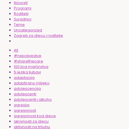
Novosti
Programi
Roditelji
Suradnici
Teme
Uncategorized
Zagreb za djecu i roditelje
All
#nepobjedive
#sharethecare
100 lica majčinstva
5 jezika ljubavi
adaptacija
adaptirano mlijeko
adolescencija
adolescenti
adolescenti i alkoho
agresija
agresivnost
agresivnost kod djece
akrivnosti za djecu
aktivnosti na trbuhu