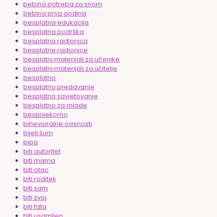
bebina potreba za snom
bebina prva godina
besplatna edukacija
besplatna podrška
besplatna radionica
besplatne radionice
besplatni materijali za učenike
besplatni materijali za učitelje
besplatno
besplatno predavanje
besplatno savjetovanje
besplatno za mlade
besprijekorno
bihevioralne ovisnosti
bijeli šum
bipa
biti autoritet
biti mama
biti otac
biti roditelj
biti sam
biti svoj
biti tata
biti usamljen