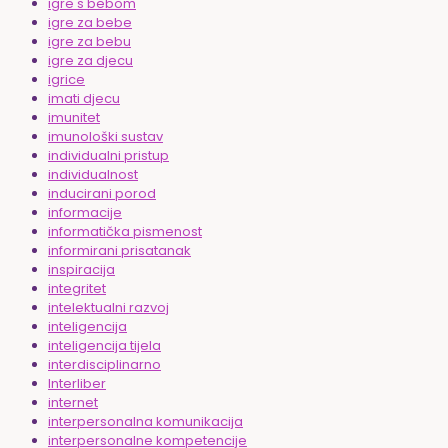
igre s bebom
igre za bebe
igre za bebu
igre za djecu
igrice
imati djecu
imunitet
imunološki sustav
individualni pristup
individualnost
inducirani porod
informacije
informatička pismenost
informirani prisatanak
inspiracija
integritet
intelektualni razvoj
inteligencija
inteligencija tijela
interdisciplinarno
Interliber
internet
interpersonalna komunikacija
interpersonalne kompetencije