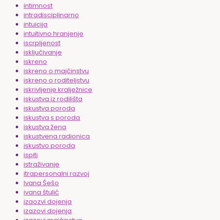
intimnost
intradisciplinarno
intuicija
intuitivno hranjenje
iscrpljenost
isključivanje
iskreno
iskreno o majčinstvu
iskreno o roditeljstvu
iskrivljenje kralježnice
iskustva iz rodilišta
iskustva poroda
iskustva s poroda
iskustva žena
iskustvena radionica
iskustvo poroda
ispiti
istraživanje
itrapersonalni razvoj
Ivana Šešo
ivana štulić
izaozvi dojenja
izazovi dojenja