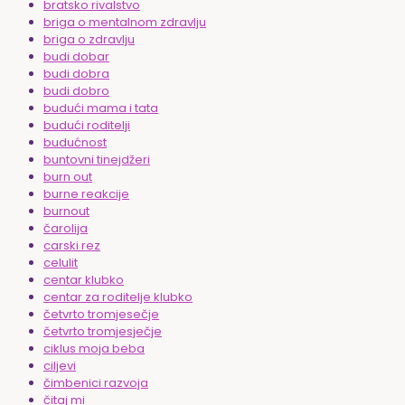
bratsko rivalstvo
briga o mentalnom zdravlju
briga o zdravlju
budi dobar
budi dobra
budi dobro
budući mama i tata
budući roditelji
budućnost
buntovni tinejdžeri
burn out
burne reakcije
burnout
čarolija
carski rez
celulit
centar klubko
centar za roditelje klubko
četvrto tromjesečje
četvrto tromjesječje
ciklus moja beba
ciljevi
čimbenici razvoja
čitaj mi