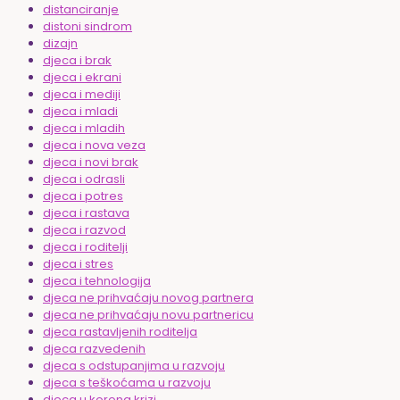
distanciranje
distoni sindrom
dizajn
djeca i brak
djeca i ekrani
djeca i mediji
djeca i mladi
djeca i mladih
djeca i nova veza
djeca i novi brak
djeca i odrasli
djeca i potres
djeca i rastava
djeca i razvod
djeca i roditelji
djeca i stres
djeca i tehnologija
djeca ne prihvaćaju novog partnera
djeca ne prihvaćaju novu partnericu
djeca rastavljenih roditelja
djeca razvedenih
djeca s odstupanjima u razvoju
djeca s teškoćama u razvoju
djeca u korona krizi