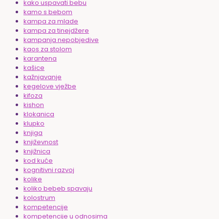
kako uspavati bebu
kamo s bebom
kampa za mlade
kampa za tinejdžere
kampanja nepobjedive
kaos za stolom
karantena
kašice
kažnjavanje
kegelove vježbe
kifoza
kishon
klokanica
klupko
knjiga
književnost
knjižnica
kod kuće
kognitivni razvoj
kolike
koliko bebeb spavaju
kolostrum
kompetencije
kompetencije u odnosima