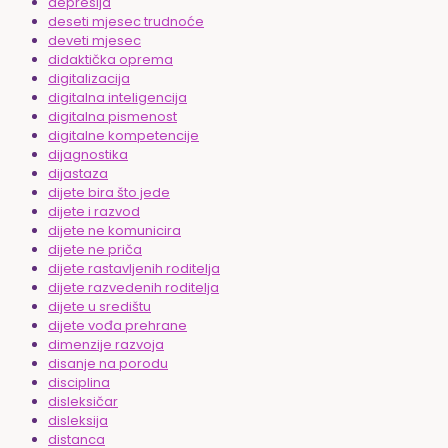
depresija
deseti mjesec trudnoće
deveti mjesec
didaktička oprema
digitalizacija
digitalna inteligencija
digitalna pismenost
digitalne kompetencije
dijagnostika
dijastaza
dijete bira što jede
dijete i razvod
dijete ne komunicira
dijete ne priča
dijete rastavljenih roditelja
dijete razvedenih roditelja
dijete u središtu
dijete vođa prehrane
dimenzije razvoja
disanje na porodu
disciplina
disleksičar
disleksija
distanca