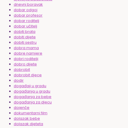
dnevni boravak
dobar odgoj
dobar profesor
dobar roditelj
dobar učitelj
dobiti brata
dobiti dijete
dobiti sestru
dobra mama
dobre namjere
dobri roditelji
dobro dijete
dobrobit
dobrobit djece
dodir
događaji u gradu
događanja u gradu
događanja za bebe
događanja za djecu
dojenče
dokumentarni film
dolazak bebe
dolazak djeteta