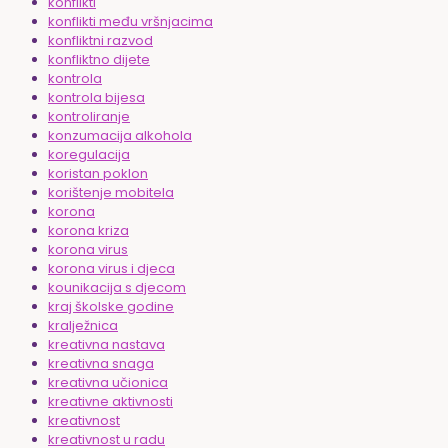
konflikti
konflikti među vršnjacima
konfliktni razvod
konfliktno dijete
kontrola
kontrola bijesa
kontroliranje
konzumacija alkohola
koregulacija
koristan poklon
korištenje mobitela
korona
korona kriza
korona virus
korona virus i djeca
kounikacija s djecom
kraj školske godine
kralježnica
kreativna nastava
kreativna snaga
kreativna učionica
kreativne aktivnosti
kreativnost
kreativnost u radu