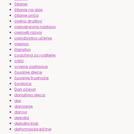
čitanje
čitanje na glas
čitanje priča
civilno društvo
cjelodnevna nastava
cjeloviti razvoj
cjeloživotno učenje
cjepivo
članstvo
coaching za roditelje
crtići
crvene zastavice
čuvanje djece
čuvanje trudnoće
čvrstoća
Dan očeva
današnja djeca
dar
darivanje
darovi
debata
debatni klub
deformacija kičme