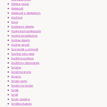
bliske veze
bliskost
bliskost s djetetom
bočica
bog
bolesno dijete
bolja komunikacija
bolne bradavice
bolne desni
bolne grudi
boravak u prirodi
borbe oko jela
božićni poklon
božićno darivanje
braća
bračna kriza
braco
brain gym
brain no brain
brak
brat
brat i sestra
bratka ljubav