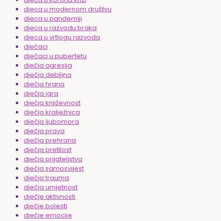
djeca u modernom društvu
djeca u pandemiji
djeca u razvodu braka
djeca u vrtlogu razvoda
dječaci
dječaci u pubertetu
dječja agresija
dječja debljina
dječja hrana
dječja igra
dječja književnost
dječja kralježnica
dječja ljubomora
dječja prava
dječja prehrana
dječja pretilost
dječja prijateljstva
dječja samosvijest
dječja trauma
dječja umjetnost
dječje aktivnosti
dječje bolesti
dječje emocije