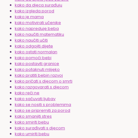
kako da djeca surađuju
kako izgleda porod
kako je mama
kako motivirati učenike
kako napreduje beba
kako naučiti matematiku
kako naučiti učiti
kako odgojiti dijete
kako ostati normalan
kako pomoći bebi
kako postaviti granice
kako potaknuti mlijeko
kako pratiti bebin razvoj
kako pričati s djecom o smrti
kako razgovarati s djecom
kako reći ne
kako sačuvati ljubav
kako se nositi s problemima
kako se pripremiti za porod
kako smanjiti stres
kako smiriti bebu
kako surađivati s djecom
kako umiriti bebu