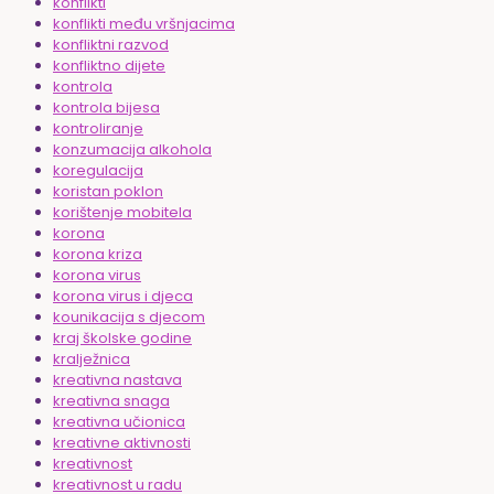
konflikti
konflikti među vršnjacima
konfliktni razvod
konfliktno dijete
kontrola
kontrola bijesa
kontroliranje
konzumacija alkohola
koregulacija
koristan poklon
korištenje mobitela
korona
korona kriza
korona virus
korona virus i djeca
kounikacija s djecom
kraj školske godine
kralježnica
kreativna nastava
kreativna snaga
kreativna učionica
kreativne aktivnosti
kreativnost
kreativnost u radu