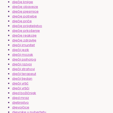
dječje knjige
dječje obaveze
dječje pjesmice
dječje potrebe
dječje priče
dječje prijateljstvo
dječje prkošenje
dječje reakcije
dječje zdravlje
dječji imunitet
dječji jezik
dječji mozak
dječji psiholog
dječji razvoj
dječji strahovi
dječji terapeut
dječji tjedan
dječji vrtić
dječji vrtići
djed božićnjak
djed mraz
djetinjstvo
djevojčice
djevojke u pubertetu