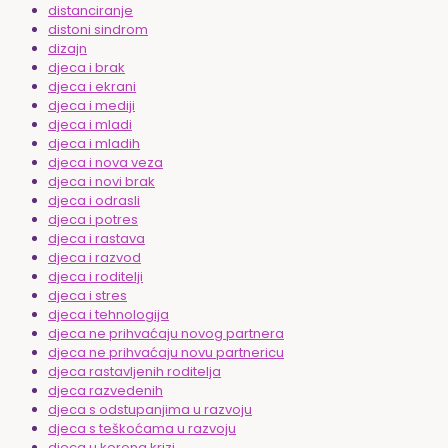
distanciranje
distoni sindrom
dizajn
djeca i brak
djeca i ekrani
djeca i mediji
djeca i mladi
djeca i mladih
djeca i nova veza
djeca i novi brak
djeca i odrasli
djeca i potres
djeca i rastava
djeca i razvod
djeca i roditelji
djeca i stres
djeca i tehnologija
djeca ne prihvaćaju novog partnera
djeca ne prihvaćaju novu partnericu
djeca rastavljenih roditelja
djeca razvedenih
djeca s odstupanjima u razvoju
djeca s teškoćama u razvoju
djeca u korona krizi