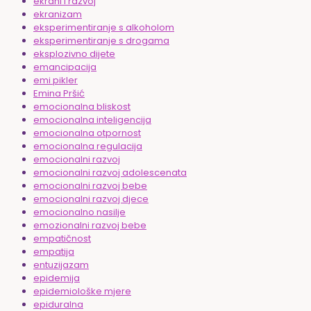
ekrani i razvoj
ekranizam
eksperimentiranje s alkoholom
eksperimentiranje s drogama
eksplozivno dijete
emancipacija
emi pikler
Emina Pršić
emocionalna bliskost
emocionalna inteligencija
emocionalna otpornost
emocionalna regulacija
emocionalni razvoj
emocionalni razvoj adolescenata
emocionalni razvoj bebe
emocionalni razvoj djece
emocionalno nasilje
emozionalni razvoj bebe
empatičnost
empatija
entuzijazam
epidemija
epidemiološke mjere
epiduralna