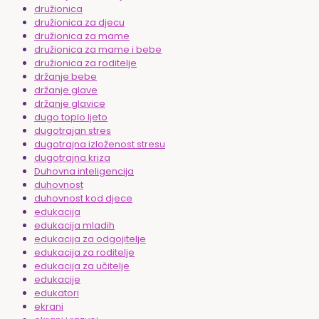
družionica
družionica za djecu
družionica za mame
družionica za mame i bebe
družionica za roditelje
držanje bebe
držanje glave
držanje glavice
dugo toplo ljeto
dugotrajan stres
dugotrajna izloženost stresu
dugotrajna kriza
Duhovna inteligencija
duhovnost
duhovnost kod djece
edukacija
edukacija mladih
edukacija za odgojitelje
edukacija za roditelje
edukacija za učitelje
edukacije
edukatori
ekrani