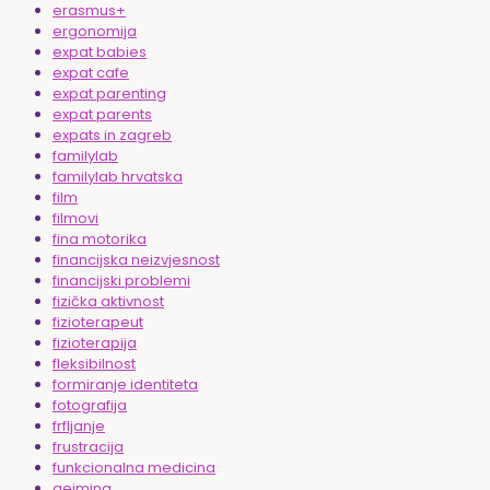
erasmus+
ergonomija
expat babies
expat cafe
expat parenting
expat parents
expats in zagreb
familylab
familylab hrvatska
film
filmovi
fina motorika
financijska neizvjesnost
financijski problemi
fizička aktivnost
fizioterapeut
fizioterapija
fleksibilnost
formiranje identiteta
fotografija
frfljanje
frustracija
funkcionalna medicina
gejming