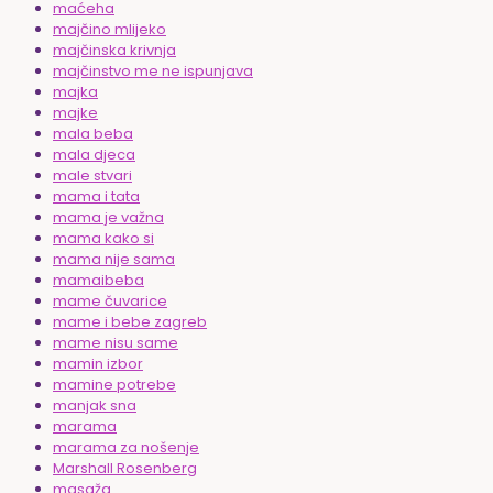
maćeha
majčino mlijeko
majčinska krivnja
majčinstvo me ne ispunjava
majka
majke
mala beba
mala djeca
male stvari
mama i tata
mama je važna
mama kako si
mama nije sama
mamaibeba
mame čuvarice
mame i bebe zagreb
mame nisu same
mamin izbor
mamine potrebe
manjak sna
marama
marama za nošenje
Marshall Rosenberg
masaža