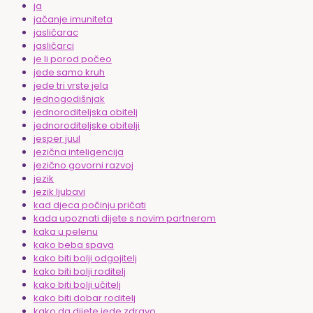
ja
jačanje imuniteta
jasličarac
jasličarci
je li porod počeo
jede samo kruh
jede tri vrste jela
jednogodišnjak
jednoroditeljska obitelj
jednoroditeljske obitelji
jesper juul
jezična inteligencija
jezično govorni razvoj
jezik
jezik ljubavi
kad djeca počinju pričati
kada upoznati dijete s novim partnerom
kaka u pelenu
kako beba spava
kako biti bolji odgojitelj
kako biti bolji roditelj
kako biti bolji učitelj
kako biti dobar roditelj
kako da dijete jede zdravo