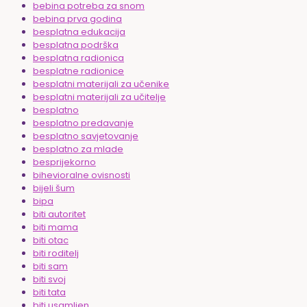
bebina potreba za snom
bebina prva godina
besplatna edukacija
besplatna podrška
besplatna radionica
besplatne radionice
besplatni materijali za učenike
besplatni materijali za učitelje
besplatno
besplatno predavanje
besplatno savjetovanje
besplatno za mlade
besprijekorno
bihevioralne ovisnosti
bijeli šum
bipa
biti autoritet
biti mama
biti otac
biti roditelj
biti sam
biti svoj
biti tata
biti usamljen