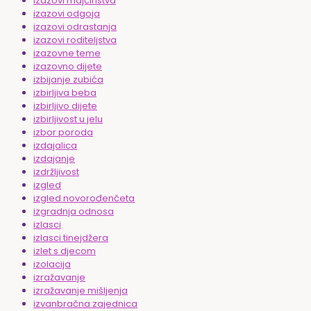
izazovi majčinstva
izazovi odgoja
izazovi odrastanja
izazovi roditeljstva
izazovne teme
izazovno dijete
izbijanje zubića
izbirljiva beba
izbirljivo dijete
izbirljivost u jelu
izbor poroda
izdajalica
izdajanje
izdržljivost
izgled
izgled novorođenčeta
izgradnja odnosa
izlasci
izlasci tinejdžera
izlet s djecom
izolacija
izražavanje
izražavanje mišljenja
izvanbračna zajednica