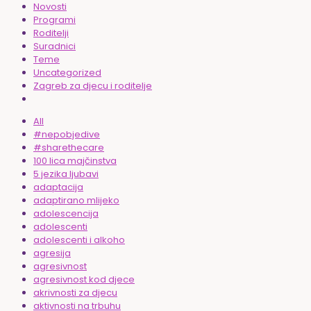
Novosti
Programi
Roditelji
Suradnici
Teme
Uncategorized
Zagreb za djecu i roditelje
All
#nepobjedive
#sharethecare
100 lica majčinstva
5 jezika ljubavi
adaptacija
adaptirano mlijeko
adolescencija
adolescenti
adolescenti i alkoho
agresija
agresivnost
agresivnost kod djece
akrivnosti za djecu
aktivnosti na trbuhu