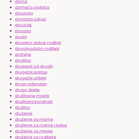
doma
domaća zadaća
donacija
donacija udruzi
doručak
dosada
doula
dovoljno dobar roditelj
dovoljnodobri roditelji
doživljaj
driuštvo
drugaciji od drugih
drugačiji pristup
drugačiji učitelji
drugi rođendan
drugo dijete
društvene mreže
društveni konstrukt
društvo
druženje
druženje za mame
druženje za mame i bebe
druženje za mlade
druženje za roditelje