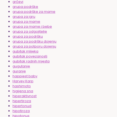
grčevi
grupa podrške
grupa podrške za mame
grupa za igru
grupa za mame
grupa za mame i bebe
grupa za odgojitelje
grupa za podršku
grupa za podršku dojenju
grupa za potporu dojenju
gubitak mlijeka
gubitak povezanosti
gubitak radnih mjesta
gugutanje
guranje
happiest baby
Harvey Karp
hashimoto
higijena sna
hiperaktivnost
hipertiroza
hipertonud
hipotiroza
hipotonus