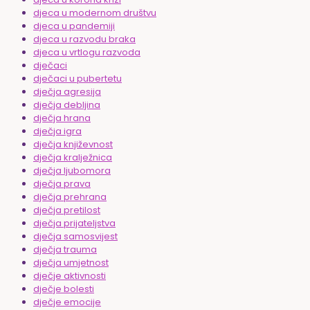
djeca u modernom društvu
djeca u pandemiji
djeca u razvodu braka
djeca u vrtlogu razvoda
dječaci
dječaci u pubertetu
dječja agresija
dječja debljina
dječja hrana
dječja igra
dječja književnost
dječja kralježnica
dječja ljubomora
dječja prava
dječja prehrana
dječja pretilost
dječja prijateljstva
dječja samosvijest
dječja trauma
dječja umjetnost
dječje aktivnosti
dječje bolesti
dječje emocije