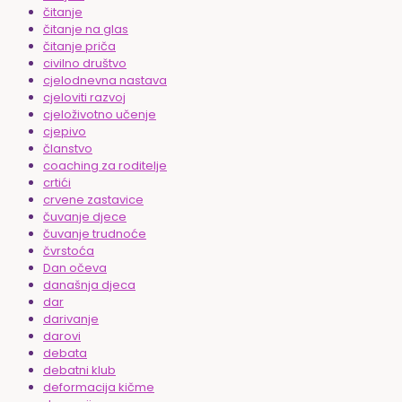
čitanje
čitanje na glas
čitanje priča
civilno društvo
cjelodnevna nastava
cjeloviti razvoj
cjeloživotno učenje
cjepivo
članstvo
coaching za roditelje
crtići
crvene zastavice
čuvanje djece
čuvanje trudnoće
čvrstoća
Dan očeva
današnja djeca
dar
darivanje
darovi
debata
debatni klub
deformacija kičme