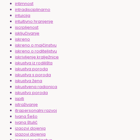
intimnost
intradisciplinarno
intuicija
intuitivno hranjenje
iscrpljenost
isključivanje
iskreno
iskreno o majčinstvu
iskreno o roditeljstvu
iskrivljenje kralježnice
iskustva iz rodilišta
iskustva poroda
iskustva s poroda
iskustva žena
iskustvena radionica
iskustvo poroda
ispiti
istraživanje
itrapersonalni razvoj
Ivana Šešo
ivana štulić
izaozvi dojenja
izazovi dojenja