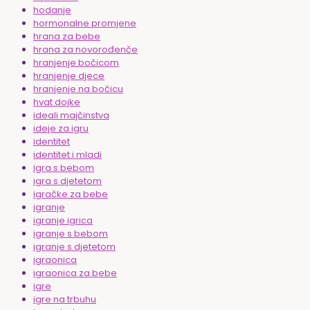
hodanje
hormonalne promjene
hrana za bebe
hrana za novorođenče
hranjenje bočicom
hranjenje djece
hranjenje na bočicu
hvat dojke
ideali majčinstva
ideje za igru
identitet
identitet i mladi
igra s bebom
igra s djetetom
igračke za bebe
igranje
igranje igrica
igranje s bebom
igranje s djetetom
igraonica
igraonica za bebe
igre
igre na trbuhu