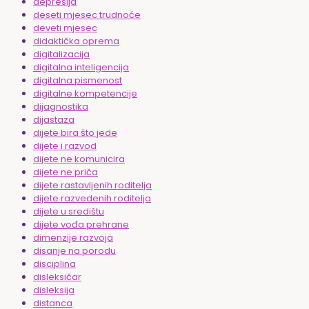
depresija
deseti mjesec trudnoće
deveti mjesec
didaktička oprema
digitalizacija
digitalna inteligencija
digitalna pismenost
digitalne kompetencije
dijagnostika
dijastaza
dijete bira što jede
dijete i razvod
dijete ne komunicira
dijete ne priča
dijete rastavljenih roditelja
dijete razvedenih roditelja
dijete u središtu
dijete vođa prehrane
dimenzije razvoja
disanje na porodu
disciplina
disleksičar
disleksija
distanca