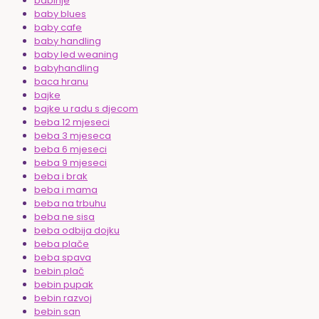
babinje
baby blues
baby cafe
baby handling
baby led weaning
babyhandling
baca hranu
bajke
bajke u radu s djecom
beba 12 mjeseci
beba 3 mjeseca
beba 6 mjeseci
beba 9 mjeseci
beba i brak
beba i mama
beba na trbuhu
beba ne sisa
beba odbija dojku
beba plače
beba spava
bebin plač
bebin pupak
bebin razvoj
bebin san