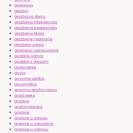
giveaway
glazba
glazba za djecu
glazbena inteligencija
glazbena pedagogija
glazbena škola
glazbene radionice
glazbeni odgoj
glazbeno obrazovanje
godišnji odmor
godišnji s djecom
gostovanje
govor
govorne vježbe
govorništvo
govorno jezični razvoj
grad rijeka
gradivo
grafomotorika
granice
granice u odgoju
granice u odnosima
granice u odnosu