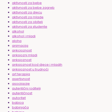
aktivnosti za bebe
aktivnosti za bebe zagreb
aktivnosti za djecu
aktivnosti za mlade
aktivnosti za obitelj
aktivnosti za studente
alkohol
alkohol i mladi
aloha
animacija
ankcioznost
anksiozni mladi
anksioznost
anksioznost kod djece i mladih
anksioznost u trudnoći
art terapija
asertivnost
asocijacije
autentični roditelji
autentičnost
autoritet
babica
babinjača