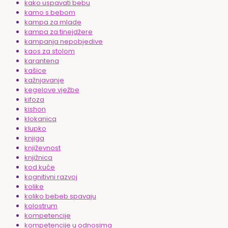
kako uspavati bebu
kamo s bebom
kampa za mlade
kampa za tinejdžere
kampanja nepobjedive
kaos za stolom
karantena
kašice
kažnjavanje
kegelove vježbe
kifoza
kishon
klokanica
klupko
knjiga
književnost
knjižnica
kod kuće
kognitivni razvoj
kolike
koliko bebeb spavaju
kolostrum
kompetencije
kompetencije u odnosima