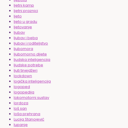
ljetni kamp
ljetni praznici
ljeto
ljeto u gradu
ljetovanje
ljubav
ljubav i beba
ljubav i roditeljstvo
ljubomora
ljubomorno dijete
ljudska inteligencija
ljudske potrebe
ljuti tinejdžeri
lockdown
logička inteligencija
logoped
logopedija
lokomotorni sustav
lordoza
loš san
loša prehrana
Lucija Stanojević
lupanje