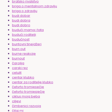
bratsko rivalstvo
briga o mentalnom zdravlju
briga o zdravlju
budi dobar
budi dobra
budi dobro
budući mama i tata
budući roditelji
budućnost
buntovni tinejdžeri
burn out
burne reakcije
burnout
čarolija
carski rez
celulit
centar klubko
centar za roditelje klubko
četvrto tromjesečje
četvrto tromjesječje
ciklus moja beba
ciljevi
čimbenici razvoja
čitaj mi