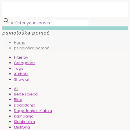
✕
psihološka pomoć
Home
psihološka pomoć
Filter by
Categories
Tags
Authors
Show all
All
Bebe i djeca
Blog
Događanja
Događanja u Klubku
Kampanja
Klubkoteka
MisliOna