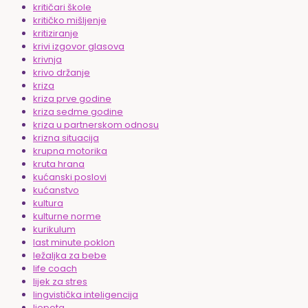
kritičari škole
kritičko mišljenje
kritiziranje
krivi izgovor glasova
krivnja
krivo držanje
kriza
kriza prve godine
kriza sedme godine
kriza u partnerskom odnosu
krizna situacija
krupna motorika
kruta hrana
kućanski poslovi
kućanstvo
kultura
kulturne norme
kurikulum
last minute poklon
ležaljka za bebe
life coach
lijek za stres
lingvistička inteligencija
ljepota