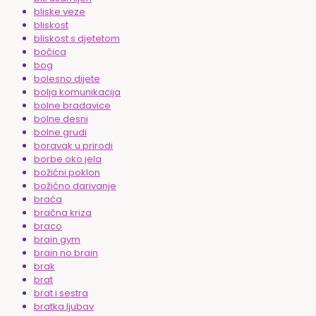
bliske veze
bliskost
bliskost s djetetom
bočica
bog
bolesno dijete
bolja komunikacija
bolne bradavice
bolne desni
bolne grudi
boravak u prirodi
borbe oko jela
božićni poklon
božićno darivanje
braća
bračna kriza
braco
brain gym
brain no brain
brak
brat
brat i sestra
bratka ljubav