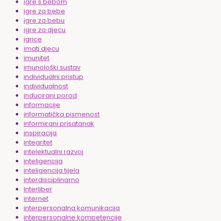
igre s bebom
igre za bebe
igre za bebu
igre za djecu
igrice
imati djecu
imunitet
imunološki sustav
individualni pristup
individualnost
inducirani porod
informacije
informatička pismenost
informirani prisatanak
inspiracija
integritet
intelektualni razvoj
inteligencija
inteligencija tijela
interdisciplinarno
Interliber
internet
interpersonalna komunikacija
interpersonalne kompetencije