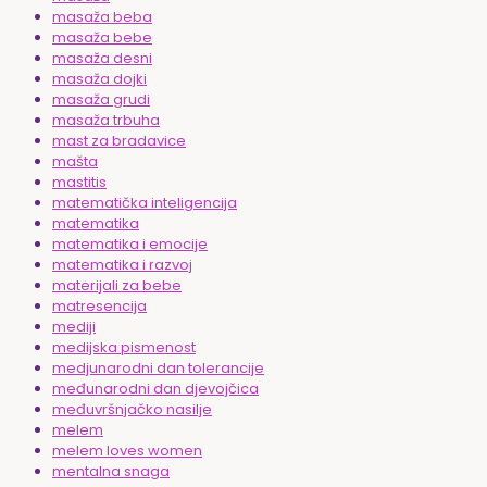
masaža beba
masaža bebe
masaža desni
masaža dojki
masaža grudi
masaža trbuha
mast za bradavice
mašta
mastitis
matematička inteligencija
matematika
matematika i emocije
matematika i razvoj
materijali za bebe
matresencija
mediji
medijska pismenost
medjunarodni dan tolerancije
međunarodni dan djevojčica
međuvršnjačko nasilje
melem
melem loves women
mentalna snaga