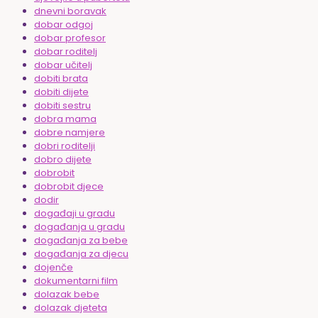
dnevni boravak
dobar odgoj
dobar profesor
dobar roditelj
dobar učitelj
dobiti brata
dobiti dijete
dobiti sestru
dobra mama
dobre namjere
dobri roditelji
dobro dijete
dobrobit
dobrobit djece
dodir
događaji u gradu
događanja u gradu
događanja za bebe
događanja za djecu
dojenče
dokumentarni film
dolazak bebe
dolazak djeteta