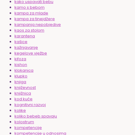
kako uspavati bebu
kamo s bebom
kampa za mlade
kampa za tinejdžere
kampanja nepobjedive
kaos za stolom
karantena
kašice
kažnjavanje
kegelove vježbe
kifoza
kishon
klokanica
klupko
knjiga
književnost
knjižnica
kod kuće
kognitivni razvoj
kolike
koliko bebeb spavaju
kolostrum
kompetencije
kompetencije u odnosima