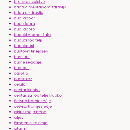
bratsko rivalstvo
briga o mentalnom zdravlju
briga o zdravlju
budi dobar
budi dobra
budi dobro
budući mama i tata
budući roditelji
budućnost
buntovni tinejdžeri
burn out
burne reakcije
burnout
čarolija
carski rez
celulit
centar klubko
centar za roditelje klubko
četvrto tromjesečje
četvrto tromjesječje
ciklus moja beba
ciljevi
čimbenici razvoja
čitaj mi