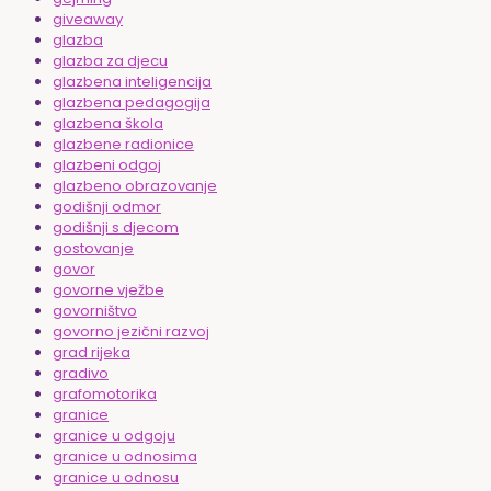
giveaway
glazba
glazba za djecu
glazbena inteligencija
glazbena pedagogija
glazbena škola
glazbene radionice
glazbeni odgoj
glazbeno obrazovanje
godišnji odmor
godišnji s djecom
gostovanje
govor
govorne vježbe
govorništvo
govorno jezični razvoj
grad rijeka
gradivo
grafomotorika
granice
granice u odgoju
granice u odnosima
granice u odnosu