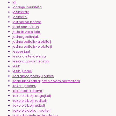
ja
jačanje imuniteta
jasličarac
jasličarci
je li porod počeo
jede samo kruh
jede tri vrste jela
jednogodišnjak
jednoroditeljska obitelj
jednoroditeljske obitelji
jesper juul
jezična inteligencija
jezično govorni razvoj
jezik
jezik ljubavi
kad djeca počinju pričati
kada upoznati dijete s novim partnerom
kaka u pelenu
kako beba spava
kako biti bolji odgojitelj
kako biti bolji roditelj
kako biti bolji učitelj
kako biti dobar roditelj
kako da dijete jede zdravo