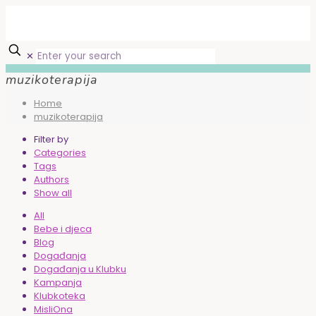
✕
muzikoterapija
Home
muzikoterapija
Filter by
Categories
Tags
Authors
Show all
All
Bebe i djeca
Blog
Događanja
Događanja u Klubku
Kampanja
Klubkoteka
MisliOna