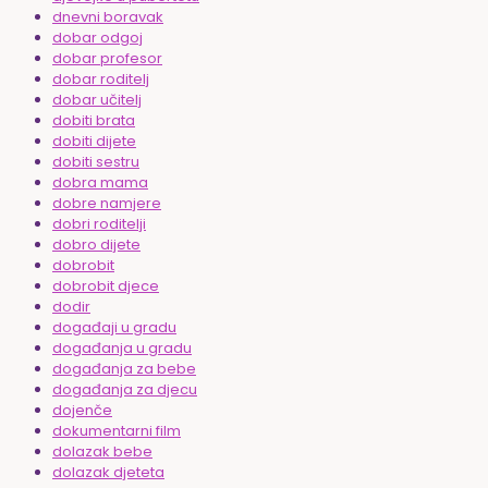
dnevni boravak
dobar odgoj
dobar profesor
dobar roditelj
dobar učitelj
dobiti brata
dobiti dijete
dobiti sestru
dobra mama
dobre namjere
dobri roditelji
dobro dijete
dobrobit
dobrobit djece
dodir
događaji u gradu
događanja u gradu
događanja za bebe
događanja za djecu
dojenče
dokumentarni film
dolazak bebe
dolazak djeteta