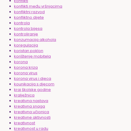
konflikti
konflikti među vršnjacima
konfliktni razvod
konfliktno dijete
kontrola
kontrola bijesa
kontroliranje
konzumacija alkohola
koregulacija
koristan poklon
korištenje mobitela
korona
korona kriza
korona virus
korona virus i djeca
kounikacija s djecom
kraj školske godine
kralježnica
kreativna nastava
kreativna snaga
kreativna učionica
kreativne aktivnosti
kreativnost
kreativnost u radu