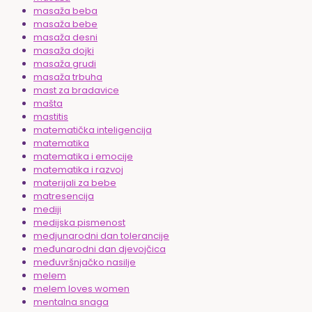
masaža beba
masaža bebe
masaža desni
masaža dojki
masaža grudi
masaža trbuha
mast za bradavice
mašta
mastitis
matematička inteligencija
matematika
matematika i emocije
matematika i razvoj
materijali za bebe
matresencija
mediji
medijska pismenost
medjunarodni dan tolerancije
međunarodni dan djevojčica
međuvršnjačko nasilje
melem
melem loves women
mentalna snaga