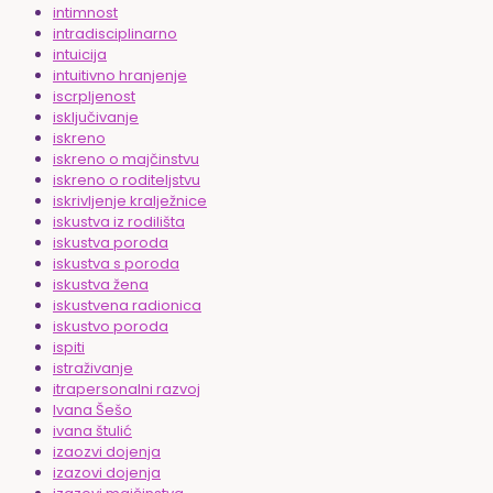
intimnost
intradisciplinarno
intuicija
intuitivno hranjenje
iscrpljenost
isključivanje
iskreno
iskreno o majčinstvu
iskreno o roditeljstvu
iskrivljenje kralježnice
iskustva iz rodilišta
iskustva poroda
iskustva s poroda
iskustva žena
iskustvena radionica
iskustvo poroda
ispiti
istraživanje
itrapersonalni razvoj
Ivana Šešo
ivana štulić
izaozvi dojenja
izazovi dojenja