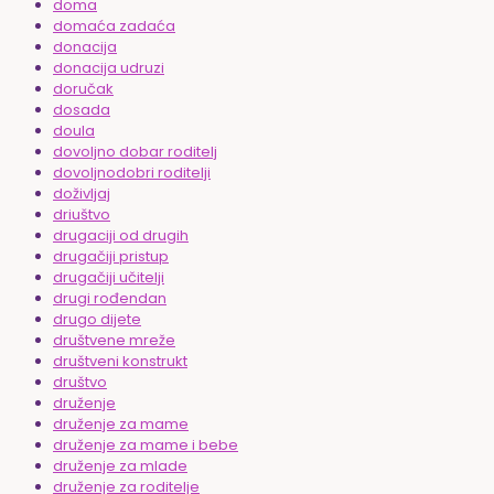
doma
domaća zadaća
donacija
donacija udruzi
doručak
dosada
doula
dovoljno dobar roditelj
dovoljnodobri roditelji
doživljaj
driuštvo
drugaciji od drugih
drugačiji pristup
drugačiji učitelji
drugi rođendan
drugo dijete
društvene mreže
društveni konstrukt
društvo
druženje
druženje za mame
druženje za mame i bebe
druženje za mlade
druženje za roditelje