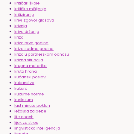
kritičari škole
kritičko mišljenje
kritiziranje
krivi izgovor glasova
krivnja
krivo držanje
kriza
kriza prve godine
kriza sedme godine
kriza u partnerskom odnosu
krizna situacija
krupna motorika
kruta hrana
kućanski poslovi
kućanstvo
kultura
kulturne norme
kurikulum
last minute poklon
ležaljka za bebe
life coach
lijek za stres
lingvistička inteligencija
ljepota