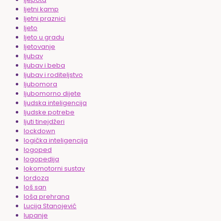
ljetni kamp
ljetni praznici
ljeto
ljeto u gradu
ljetovanje
ljubav
ljubav i beba
ljubav i roditeljstvo
ljubomora
ljubomorno dijete
ljudska inteligencija
ljudske potrebe
ljuti tinejdžeri
lockdown
logička inteligencija
logoped
logopedija
lokomotorni sustav
lordoza
loš san
loša prehrana
Lucija Stanojević
lupanje