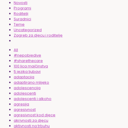
Novosti
Programi
Roditelji
Suradnici
Teme
Uncategorized
Zagreb za djecu i roditelje
All
#nepobjedive
#sharethecare
100 lica majčinstva
5 jezika ljubavi
adaptacija
adaptirano mlijeko
adolescencija
adolescenti
adolescenti i alkoho
agresija
agresivnost
agresivnost kod djece
akrivnosti za djecu
aktivnosti na trbuhu