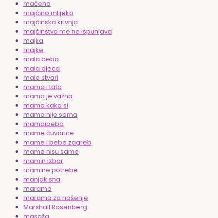
maćeha
majčino mlijeko
majčinska krivnja
majčinstvo me ne ispunjava
majka
majke
mala beba
mala djeca
male stvari
mama i tata
mama je važna
mama kako si
mama nije sama
mamaibeba
mame čuvarice
mame i bebe zagreb
mame nisu same
mamin izbor
mamine potrebe
manjak sna
marama
marama za nošenje
Marshall Rosenberg
masaža