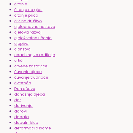
čitanje
čitanje na glas
čitanje priča
civilno društvo
cjelodnevna nastava
cjeloviti razvoj
cjeloživotno učenje
cjepivo
članstvo
coaching za roditelje
crtići
crvene zastavice
čuvanje djece
čuvanje trudnoće
čvrstoća
Dan očeva
današnja djeca
dar
darivanje
darovi
debata
debatni klub
deformacija kičme