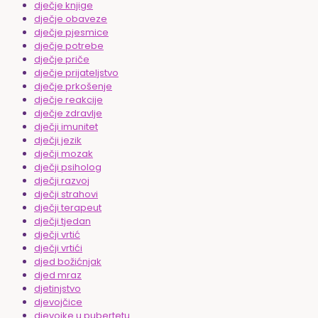
dječje knjige
dječje obaveze
dječje pjesmice
dječje potrebe
dječje priče
dječje prijateljstvo
dječje prkošenje
dječje reakcije
dječje zdravlje
dječji imunitet
dječji jezik
dječji mozak
dječji psiholog
dječji razvoj
dječji strahovi
dječji terapeut
dječji tjedan
dječji vrtić
dječji vrtići
djed božićnjak
djed mraz
djetinjstvo
djevojčice
djevojke u pubertetu