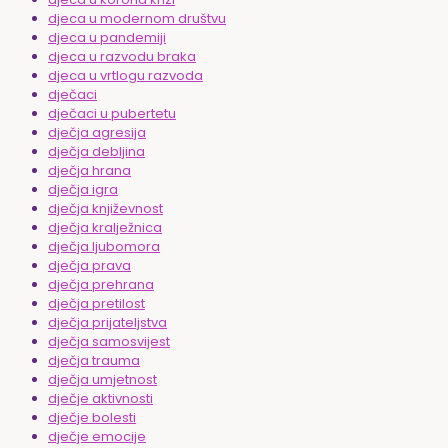
djeca u modernom društvu
djeca u pandemiji
djeca u razvodu braka
djeca u vrtlogu razvoda
dječaci
dječaci u pubertetu
dječja agresija
dječja debljina
dječja hrana
dječja igra
dječja književnost
dječja kralježnica
dječja ljubomora
dječja prava
dječja prehrana
dječja pretilost
dječja prijateljstva
dječja samosvijest
dječja trauma
dječja umjetnost
dječje aktivnosti
dječje bolesti
dječje emocije