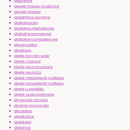
depresija
deseti mjesec trudnoće
deveti mjesec
didaktička oprema
digitalizacija
digitalna inteligencija
digitalna pismenost
digitalne kompetencije
dijagnostika
dijastaza
dijete bira što jede
dijete i razvod
dijete ne komunicira
dijete ne priča
dijete rastavljenih roditelja
dijete razvedenih roditelja
dijete u središtu
dijete vođa prehrane
dimenzije razvoja
disanje na porodu
disciplina
disleksičar
disleksija
distanca