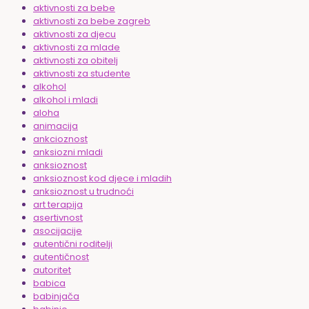
aktivnosti za bebe
aktivnosti za bebe zagreb
aktivnosti za djecu
aktivnosti za mlade
aktivnosti za obitelj
aktivnosti za studente
alkohol
alkohol i mladi
aloha
animacija
ankcioznost
anksiozni mladi
anksioznost
anksioznost kod djece i mladih
anksioznost u trudnoći
art terapija
asertivnost
asocijacije
autentični roditelji
autentičnost
autoritet
babica
babinjača