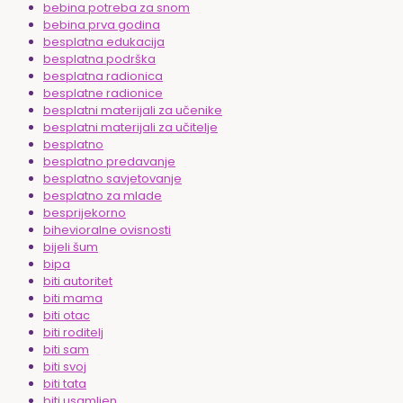
bebina potreba za snom
bebina prva godina
besplatna edukacija
besplatna podrška
besplatna radionica
besplatne radionice
besplatni materijali za učenike
besplatni materijali za učitelje
besplatno
besplatno predavanje
besplatno savjetovanje
besplatno za mlade
besprijekorno
bihevioralne ovisnosti
bijeli šum
bipa
biti autoritet
biti mama
biti otac
biti roditelj
biti sam
biti svoj
biti tata
biti usamljen