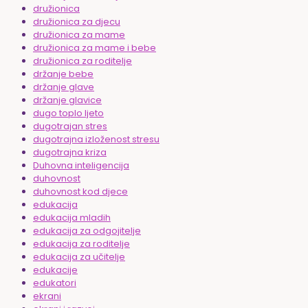
družionica
družionica za djecu
družionica za mame
družionica za mame i bebe
družionica za roditelje
držanje bebe
držanje glave
držanje glavice
dugo toplo ljeto
dugotrajan stres
dugotrajna izloženost stresu
dugotrajna kriza
Duhovna inteligencija
duhovnost
duhovnost kod djece
edukacija
edukacija mladih
edukacija za odgojitelje
edukacija za roditelje
edukacija za učitelje
edukacije
edukatori
ekrani