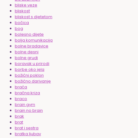
bliske veze
bliskost
bliskost s djetetom
bočica
bog
bolesno dijete
bolja komunikacija
bolne bradavice
bolne desni
bolne grudi
boravak u prirodi
borbe oko jela
božićni poklon
božićno darivanje
braća
bračna kriza
braco
brain gym
brain no brain
brak
brat
brat i sestra
bratka ljubav