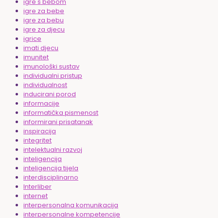
igre s bebom
igre za bebe
igre za bebu
igre za djecu
igrice
imati djecu
imunitet
imunološki sustav
individualni pristup
individualnost
inducirani porod
informacije
informatička pismenost
informirani prisatanak
inspiracija
integritet
intelektualni razvoj
inteligencija
inteligencija tijela
interdisciplinarno
Interliber
internet
interpersonalna komunikacija
interpersonalne kompetencije