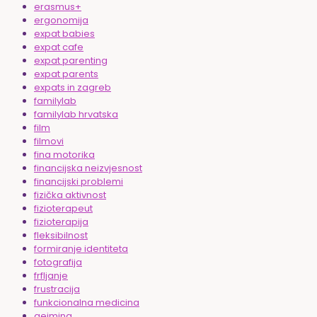
erasmus+
ergonomija
expat babies
expat cafe
expat parenting
expat parents
expats in zagreb
familylab
familylab hrvatska
film
filmovi
fina motorika
financijska neizvjesnost
financijski problemi
fizička aktivnost
fizioterapeut
fizioterapija
fleksibilnost
formiranje identiteta
fotografija
frfljanje
frustracija
funkcionalna medicina
gejming