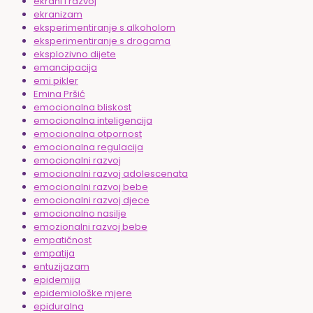
ekrani i razvoj
ekranizam
eksperimentiranje s alkoholom
eksperimentiranje s drogama
eksplozivno dijete
emancipacija
emi pikler
Emina Pršić
emocionalna bliskost
emocionalna inteligencija
emocionalna otpornost
emocionalna regulacija
emocionalni razvoj
emocionalni razvoj adolescenata
emocionalni razvoj bebe
emocionalni razvoj djece
emocionalno nasilje
emozionalni razvoj bebe
empatičnost
empatija
entuzijazam
epidemija
epidemiološke mjere
epiduralna