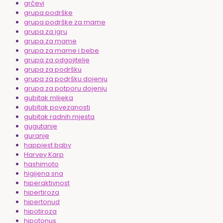
grčevi
grupa podrške
grupa podrške za mame
grupa za igru
grupa za mame
grupa za mame i bebe
grupa za odgojitelje
grupa za podršku
grupa za podršku dojenju
grupa za potporu dojenju
gubitak mlijeka
gubitak povezanosti
gubitak radnih mjesta
gugutanje
guranje
happiest baby
Harvey Karp
hashimoto
higijena sna
hiperaktivnost
hipertiroza
hipertonud
hipotiroza
hipotonus