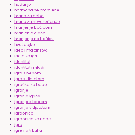
hodanje
hormonalne promjene
hrana za bebe
hrana za novorođenče
hranjenje bočicom
hranjenje djece
hranjenje na bočicu
hvat dojke
ideali majčinstva
ideje za igru
identitet
identitet i mladi
igra s bebom
igra s djetetom
igračke za bebe
igranje
igranje igrica
igranje s bebom
igranje s djetetom
igraonica
igraonica za bebe
igre
igre na trbuhu