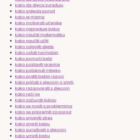
kako da djeca surađuju
kako izgleda porod
kako je mama
kako motivirati učenike
kako napreduje beba
kako naučiti matematiku
kako naučiti učiti
kako odgojiti dijete
kako ostati normalan
kako pomoći bebi
kako postaviti granice
kako potaknuti mlijeko
kako pratiti bebin razvoj
kako pričati s djecom o smrti
kako razgovarati s djecom
kako reći ne
kako sačuvati ljubav
kako se nositi s problemima
kako se pripremiti za porod
kako smanjiti stres
kako smiriti bebu
kako surađivati s djecom
kako umiriti bebu