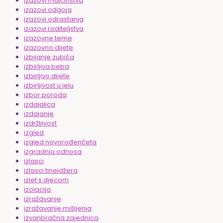
izazovi majčinstva
izazovi odgoja
izazovi odrastanja
izazovi roditeljstva
izazovne teme
izazovno dijete
izbijanje zubića
izbirljiva beba
izbirljivo dijete
izbirljivost u jelu
izbor poroda
izdajalica
izdajanje
izdržljivost
izgled
izgled novorođenčeta
izgradnja odnosa
izlasci
izlasci tinejdžera
izlet s djecom
izolacija
izražavanje
izražavanje mišljenja
izvanbračna zajednica