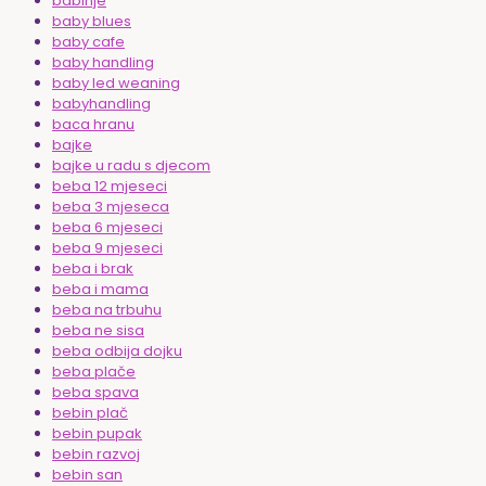
babinje
baby blues
baby cafe
baby handling
baby led weaning
babyhandling
baca hranu
bajke
bajke u radu s djecom
beba 12 mjeseci
beba 3 mjeseca
beba 6 mjeseci
beba 9 mjeseci
beba i brak
beba i mama
beba na trbuhu
beba ne sisa
beba odbija dojku
beba plače
beba spava
bebin plač
bebin pupak
bebin razvoj
bebin san