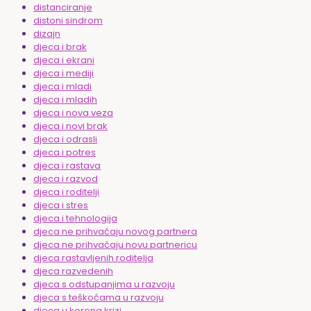
distanciranje
distoni sindrom
dizajn
djeca i brak
djeca i ekrani
djeca i mediji
djeca i mladi
djeca i mladih
djeca i nova veza
djeca i novi brak
djeca i odrasli
djeca i potres
djeca i rastava
djeca i razvod
djeca i roditelji
djeca i stres
djeca i tehnologija
djeca ne prihvaćaju novog partnera
djeca ne prihvaćaju novu partnericu
djeca rastavljenih roditelja
djeca razvedenih
djeca s odstupanjima u razvoju
djeca s teškoćama u razvoju
djeca u korona krizi