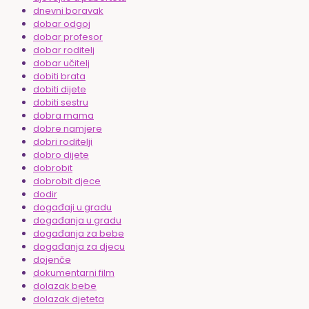
dnevni boravak
dobar odgoj
dobar profesor
dobar roditelj
dobar učitelj
dobiti brata
dobiti dijete
dobiti sestru
dobra mama
dobre namjere
dobri roditelji
dobro dijete
dobrobit
dobrobit djece
dodir
događaji u gradu
događanja u gradu
događanja za bebe
događanja za djecu
dojenče
dokumentarni film
dolazak bebe
dolazak djeteta