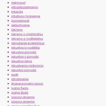
intimnost
intradisciplinarno
intuicija
intuitivno hranjenje
iscrpljenost
isključivanje
iskreno
iskreno o majčinstvu
iskreno o roditeljstvu
iskrivljenje kralježnice
iskustva iz rodilišta
iskustva poroda
iskustva s poroda
iskustva žena
iskustvena radionica
iskustvo poroda
ispiti
istraživanje
itrapersonalni razvoj
Ivana Šešo
ivana štulić
izaozvi dojenja
izazovi dojenja