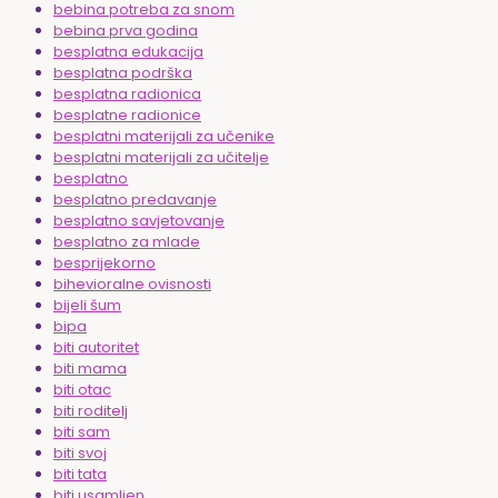
bebina potreba za snom
bebina prva godina
besplatna edukacija
besplatna podrška
besplatna radionica
besplatne radionice
besplatni materijali za učenike
besplatni materijali za učitelje
besplatno
besplatno predavanje
besplatno savjetovanje
besplatno za mlade
besprijekorno
bihevioralne ovisnosti
bijeli šum
bipa
biti autoritet
biti mama
biti otac
biti roditelj
biti sam
biti svoj
biti tata
biti usamljen