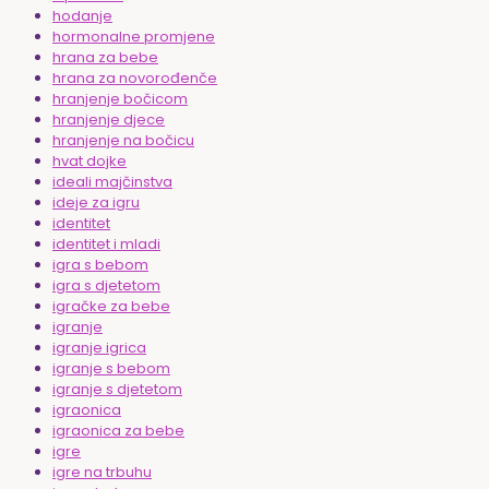
hodanje
hormonalne promjene
hrana za bebe
hrana za novorođenče
hranjenje bočicom
hranjenje djece
hranjenje na bočicu
hvat dojke
ideali majčinstva
ideje za igru
identitet
identitet i mladi
igra s bebom
igra s djetetom
igračke za bebe
igranje
igranje igrica
igranje s bebom
igranje s djetetom
igraonica
igraonica za bebe
igre
igre na trbuhu