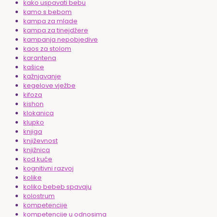
kako uspavati bebu
kamo s bebom
kampa za mlade
kampa za tinejdžere
kampanja nepobjedive
kaos za stolom
karantena
kašice
kažnjavanje
kegelove vježbe
kifoza
kishon
klokanica
klupko
knjiga
književnost
knjižnica
kod kuće
kognitivni razvoj
kolike
koliko bebeb spavaju
kolostrum
kompetencije
kompetencije u odnosima