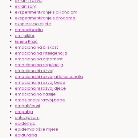
ekrani i razvoj
ekranizam
eksperimentiranje s alkoholom
eksperimentiranje s drogama
eksplozivno dijete
emancipacija
emi pikler
Emina Pršić
emocionalna bliskost
emocionalna inteligencija
emocionalna otpornost
emocionalna regulacija
emocionalni razvoj
emocionalni razvoj adolescenata
emocionalni razvoj bebe
emocionalni razvoj djece
emocionalno nasilje
emozionalni razvoj bebe
empatičnost
empatija
entuzijazam
epidemija
epidemiološke mjere
epiduralna