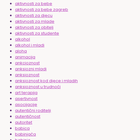
aktivnosti za bebe
aktivnosti za bebe zagreb
aktivnosti za djecu
aktivnosti za mlade
aktivnosti za obitelj
aktivnosti za studente
alkohol
alkohol i mladi
aloha
animacija
ankcioznost
anksiozni mladi
anksioznost
anksioznost kod djece i mladih
anksioznost u trudnoći
art terapija
asertivnost
asocijacije
autentični roditelji
autentičnost
autoritet
babica
babinjača