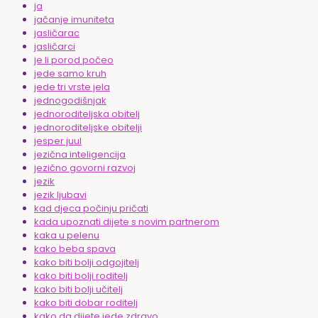
ja
jačanje imuniteta
jasličarac
jasličarci
je li porod počeo
jede samo kruh
jede tri vrste jela
jednogodišnjak
jednoroditeljska obitelj
jednoroditeljske obitelji
jesper juul
jezična inteligencija
jezično govorni razvoj
jezik
jezik ljubavi
kad djeca počinju pričati
kada upoznati dijete s novim partnerom
kaka u pelenu
kako beba spava
kako biti bolji odgojitelj
kako biti bolji roditelj
kako biti bolji učitelj
kako biti dobar roditelj
kako da dijete jede zdravo