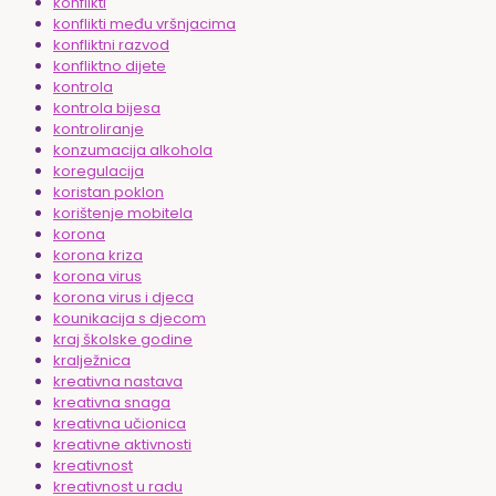
konflikti
konflikti među vršnjacima
konfliktni razvod
konfliktno dijete
kontrola
kontrola bijesa
kontroliranje
konzumacija alkohola
koregulacija
koristan poklon
korištenje mobitela
korona
korona kriza
korona virus
korona virus i djeca
kounikacija s djecom
kraj školske godine
kralježnica
kreativna nastava
kreativna snaga
kreativna učionica
kreativne aktivnosti
kreativnost
kreativnost u radu