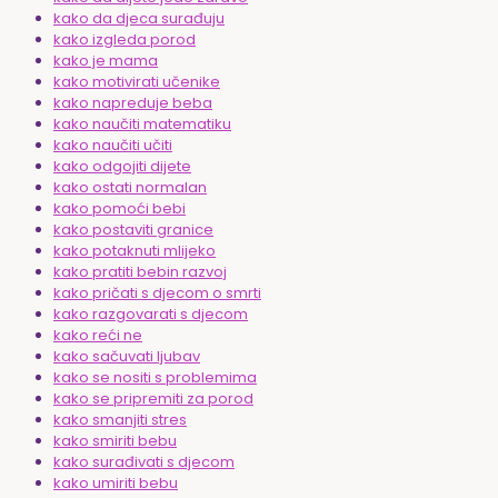
kako da djeca surađuju
kako izgleda porod
kako je mama
kako motivirati učenike
kako napreduje beba
kako naučiti matematiku
kako naučiti učiti
kako odgojiti dijete
kako ostati normalan
kako pomoći bebi
kako postaviti granice
kako potaknuti mlijeko
kako pratiti bebin razvoj
kako pričati s djecom o smrti
kako razgovarati s djecom
kako reći ne
kako sačuvati ljubav
kako se nositi s problemima
kako se pripremiti za porod
kako smanjiti stres
kako smiriti bebu
kako surađivati s djecom
kako umiriti bebu