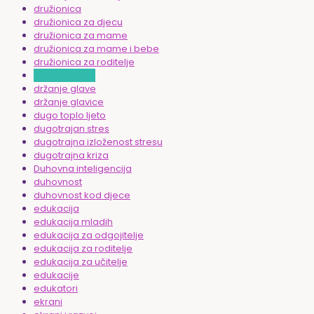
družionica
družionica za djecu
družionica za mame
družionica za mame i bebe
družionica za roditelje
držanje bebe
držanje glave
držanje glavice
dugo toplo ljeto
dugotrajan stres
dugotrajna izloženost stresu
dugotrajna kriza
Duhovna inteligencija
duhovnost
duhovnost kod djece
edukacija
edukacija mladih
edukacija za odgojitelje
edukacija za roditelje
edukacija za učitelje
edukacije
edukatori
ekrani