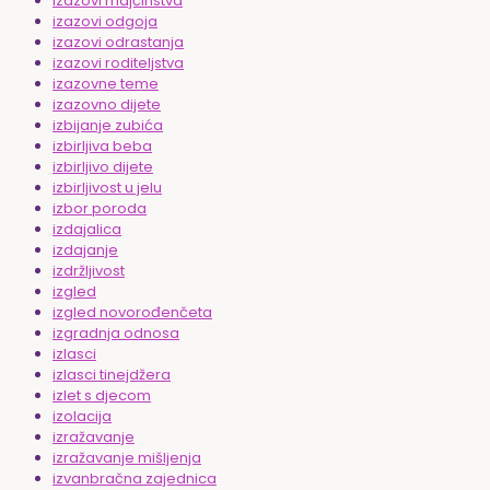
izazovi majčinstva
izazovi odgoja
izazovi odrastanja
izazovi roditeljstva
izazovne teme
izazovno dijete
izbijanje zubića
izbirljiva beba
izbirljivo dijete
izbirljivost u jelu
izbor poroda
izdajalica
izdajanje
izdržljivost
izgled
izgled novorođenčeta
izgradnja odnosa
izlasci
izlasci tinejdžera
izlet s djecom
izolacija
izražavanje
izražavanje mišljenja
izvanbračna zajednica