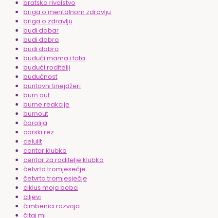
bratsko rivalstvo
briga o mentalnom zdravlju
briga o zdravlju
budi dobar
budi dobra
budi dobro
budući mama i tata
budući roditelji
budućnost
buntovni tinejdžeri
burn out
burne reakcije
burnout
čarolija
carski rez
celulit
centar klubko
centar za roditelje klubko
četvrto tromjesečje
četvrto tromjesječje
ciklus moja beba
ciljevi
čimbenici razvoja
čitaj mi