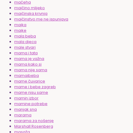
maćeha
majčino mlijeko
majčinska krivnja
majčinstvo me ne ispunjava
majka
majke
mala beba
mala djeca
male stvari
mama i tata
mama je važna
mama kako si
mama nije sama
mamaibeba
mame čuvarice
mame i bebe zagreb
mame nisu same
mamin izbor
mamine potrebe
manjak sna
marama
marama za nošenje
Marshall Rosenberg
masaža