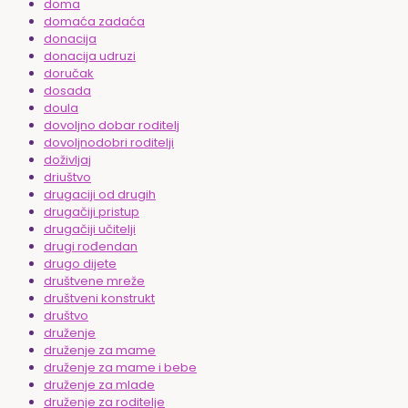
doma
domaća zadaća
donacija
donacija udruzi
doručak
dosada
doula
dovoljno dobar roditelj
dovoljnodobri roditelji
doživljaj
driuštvo
drugaciji od drugih
drugačiji pristup
drugačiji učitelji
drugi rođendan
drugo dijete
društvene mreže
društveni konstrukt
društvo
druženje
druženje za mame
druženje za mame i bebe
druženje za mlade
druženje za roditelje