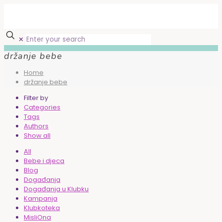
✕
držanje bebe
Home
držanje bebe
Filter by
Categories
Tags
Authors
Show all
All
Bebe i djeca
Blog
Događanja
Događanja u Klubku
Kampanja
Klubkoteka
MisliOna