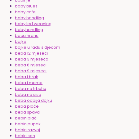
babinje
baby blues
baby cafe
baby handling
baby led weaning
babyhandling
baca hranu
bajke
bajke u radu s djecom
beba 12 mjeseci
beba 3 mjeseca
beba 6 mjeseci
beba 9 mjeseci
beba i brak
beba i mama
beba na trbuhu
beba ne sisa
beba odbija dojku
beba plače
beba spava
bebin plač
bebin pupak
bebin razvoj
bebin san