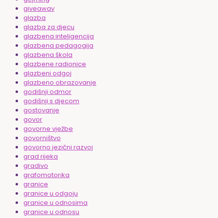
giveaway
glazba
glazba za djecu
glazbena inteligencija
glazbena pedagogija
glazbena škola
glazbene radionice
glazbeni odgoj
glazbeno obrazovanje
godišnji odmor
godišnji s djecom
gostovanje
govor
govorne vježbe
govorništvo
govorno jezični razvoj
grad rijeka
gradivo
grafomotorika
granice
granice u odgoju
granice u odnosima
granice u odnosu