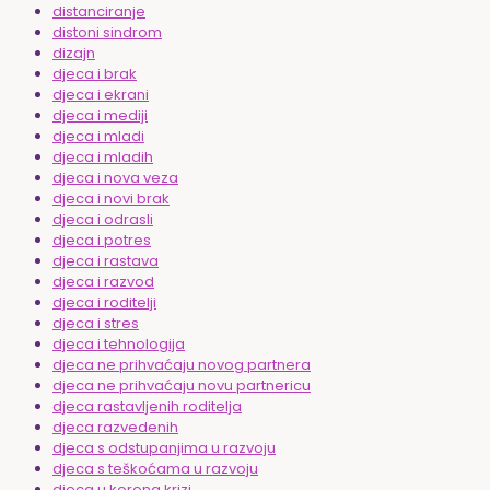
distanciranje
distoni sindrom
dizajn
djeca i brak
djeca i ekrani
djeca i mediji
djeca i mladi
djeca i mladih
djeca i nova veza
djeca i novi brak
djeca i odrasli
djeca i potres
djeca i rastava
djeca i razvod
djeca i roditelji
djeca i stres
djeca i tehnologija
djeca ne prihvaćaju novog partnera
djeca ne prihvaćaju novu partnericu
djeca rastavljenih roditelja
djeca razvedenih
djeca s odstupanjima u razvoju
djeca s teškoćama u razvoju
djeca u korona krizi