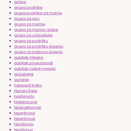
grčevi
grupa podrške
grupa podrške za mame
grupa za igru
grupa za mame
grupa za mame i bebe
grupa za odgojitelje
grupa za podršku
grupa za podršku dojenju
grupa za potporu dojenju
gubitak mlijeka
gubitak povezanosti
gubitak radnih mjesta
gugutanje
guranje
happiest baby
Harvey Karp
hashimoto
higijena sna
hiperaktivnost
hipertiroza
hipertonud
hipotiroza
hipotonus