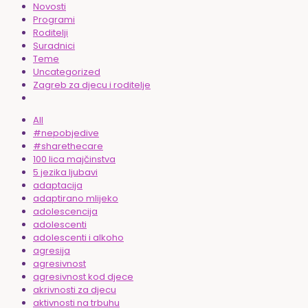
Novosti
Programi
Roditelji
Suradnici
Teme
Uncategorized
Zagreb za djecu i roditelje
All
#nepobjedive
#sharethecare
100 lica majčinstva
5 jezika ljubavi
adaptacija
adaptirano mlijeko
adolescencija
adolescenti
adolescenti i alkoho
agresija
agresivnost
agresivnost kod djece
akrivnosti za djecu
aktivnosti na trbuhu