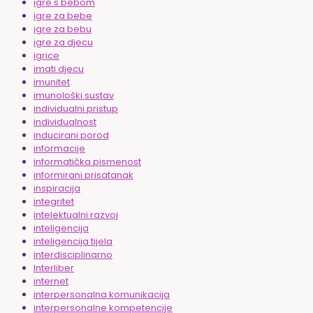
igre s bebom
igre za bebe
igre za bebu
igre za djecu
igrice
imati djecu
imunitet
imunološki sustav
individualni pristup
individualnost
inducirani porod
informacije
informatička pismenost
informirani prisatanak
inspiracija
integritet
intelektualni razvoj
inteligencija
inteligencija tijela
interdisciplinarno
Interliber
internet
interpersonalna komunikacija
interpersonalne kompetencije