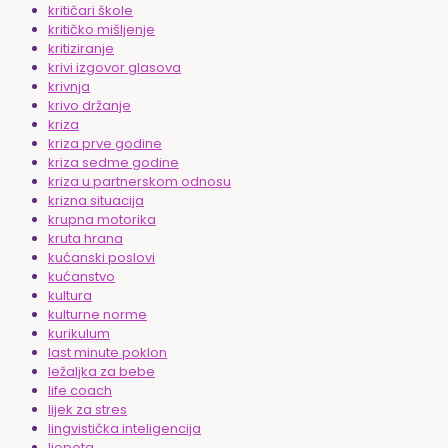
kritičari škole
kritičko mišljenje
kritiziranje
krivi izgovor glasova
krivnja
krivo držanje
kriza
kriza prve godine
kriza sedme godine
kriza u partnerskom odnosu
krizna situacija
krupna motorika
kruta hrana
kućanski poslovi
kućanstvo
kultura
kulturne norme
kurikulum
last minute poklon
ležaljka za bebe
life coach
lijek za stres
lingvistička inteligencija
ljepota