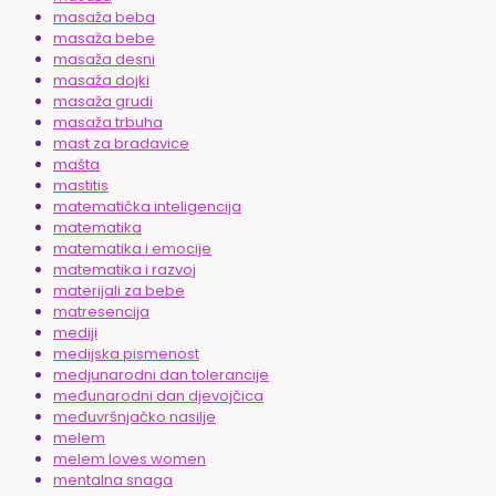
masaža beba
masaža bebe
masaža desni
masaža dojki
masaža grudi
masaža trbuha
mast za bradavice
mašta
mastitis
matematička inteligencija
matematika
matematika i emocije
matematika i razvoj
materijali za bebe
matresencija
mediji
medijska pismenost
medjunarodni dan tolerancije
međunarodni dan djevojčica
međuvršnjačko nasilje
melem
melem loves women
mentalna snaga