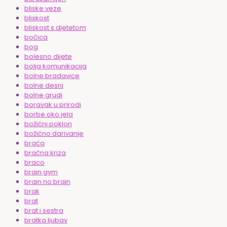
bliske veze
bliskost
bliskost s djetetom
bočica
bog
bolesno dijete
bolja komunikacija
bolne bradavice
bolne desni
bolne grudi
boravak u prirodi
borbe oko jela
božićni poklon
božićno darivanje
braća
bračna kriza
braco
brain gym
brain no brain
brak
brat
brat i sestra
bratka ljubav