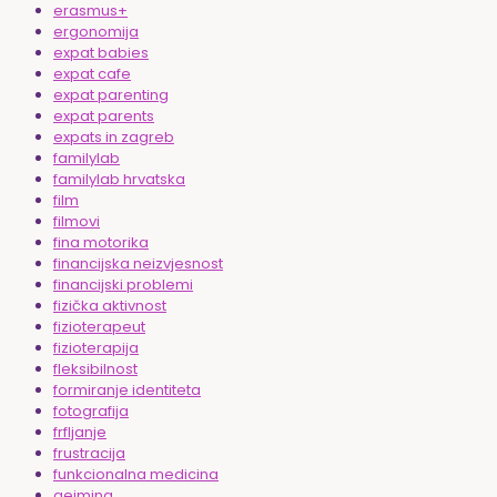
erasmus+
ergonomija
expat babies
expat cafe
expat parenting
expat parents
expats in zagreb
familylab
familylab hrvatska
film
filmovi
fina motorika
financijska neizvjesnost
financijski problemi
fizička aktivnost
fizioterapeut
fizioterapija
fleksibilnost
formiranje identiteta
fotografija
frfljanje
frustracija
funkcionalna medicina
gejming