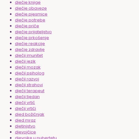
dječje knjige
dječje obaveze
dječje pjesmice
dječje potrebe
dječje priče
dječje prijateljstvo
dječje prkošenje
dječje reakcije
dječje zdravlje
dječji imunitet
dječji jezik
dječji mozak
dječji psiholog
dječji razvoj
dječji strahovi
dječji terapeut
dječji tjedan
dječji vrtić
dječji vrtići
djed božićnjak
djed mraz
djetinjstvo
djevojčice
djevojke u pubertetu