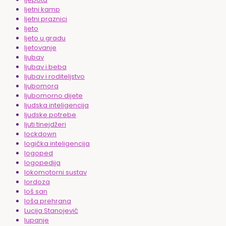
ljetni kamp
ljetni praznici
ljeto
ljeto u gradu
ljetovanje
ljubav
ljubav i beba
ljubav i roditeljstvo
ljubomora
ljubomorno dijete
ljudska inteligencija
ljudske potrebe
ljuti tinejdžeri
lockdown
logička inteligencija
logoped
logopedija
lokomotorni sustav
lordoza
loš san
loša prehrana
Lucija Stanojević
lupanje