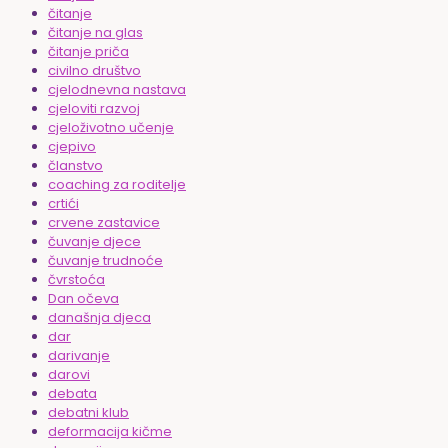
čitanje
čitanje na glas
čitanje priča
civilno društvo
cjelodnevna nastava
cjeloviti razvoj
cjeloživotno učenje
cjepivo
članstvo
coaching za roditelje
crtići
crvene zastavice
čuvanje djece
čuvanje trudnoće
čvrstoća
Dan očeva
današnja djeca
dar
darivanje
darovi
debata
debatni klub
deformacija kičme