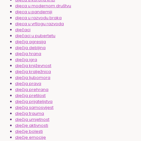
djeca u modernom društvu
djeca u pandemiji
djeca u razvodu braka
djeca u vrtlogu razvoda
dječaci
dječaci u pubertetu
dječja agresija
dječja debljina
dječja hrana
dječja igra
dječja književnost
dječja kralježnica
dječja ljubomora
dječja prava
dječja prehrana
dječja pretilost
dječja prijateljstva
dječja samosvijest
dječja trauma
dječja umjetnost
dječje aktivnosti
dječje bolesti
dječje emocije