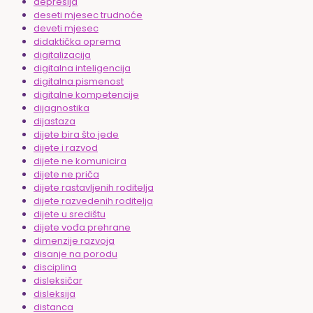
depresija
deseti mjesec trudnoće
deveti mjesec
didaktička oprema
digitalizacija
digitalna inteligencija
digitalna pismenost
digitalne kompetencije
dijagnostika
dijastaza
dijete bira što jede
dijete i razvod
dijete ne komunicira
dijete ne priča
dijete rastavljenih roditelja
dijete razvedenih roditelja
dijete u središtu
dijete vođa prehrane
dimenzije razvoja
disanje na porodu
disciplina
disleksičar
disleksija
distanca