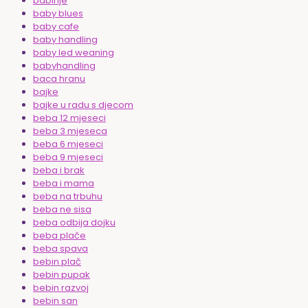
babinje
baby blues
baby cafe
baby handling
baby led weaning
babyhandling
baca hranu
bajke
bajke u radu s djecom
beba 12 mjeseci
beba 3 mjeseca
beba 6 mjeseci
beba 9 mjeseci
beba i brak
beba i mama
beba na trbuhu
beba ne sisa
beba odbija dojku
beba plače
beba spava
bebin plač
bebin pupak
bebin razvoj
bebin san