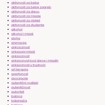
aktivnosti za bebe
aktivnosti za bebe zagreb
aktivnosti za djecu
aktivnosti za mlade
aktivnosti za obitelj
aktivnosti za studente
alkohol
alkohol i mladi
aloha
animacija
ankcioznost
anksiozni mladi
anksioznost
anksioznost kod djece i mladih
anksioznost u trudnoći
art terapija
asertivnost
asocijacije
autentični roditelji
autentičnost
autoritet
babica
babinjača