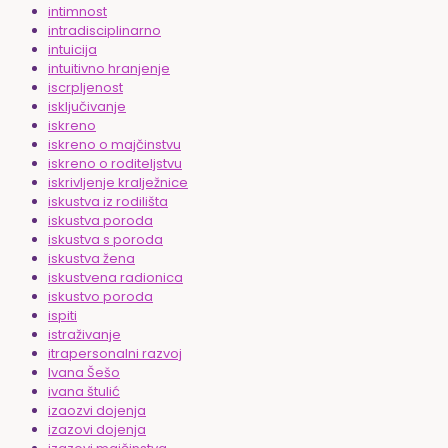
intimnost
intradisciplinarno
intuicija
intuitivno hranjenje
iscrpljenost
isključivanje
iskreno
iskreno o majčinstvu
iskreno o roditeljstvu
iskrivljenje kralježnice
iskustva iz rodilišta
iskustva poroda
iskustva s poroda
iskustva žena
iskustvena radionica
iskustvo poroda
ispiti
istraživanje
itrapersonalni razvoj
Ivana Šešo
ivana štulić
izaozvi dojenja
izazovi dojenja