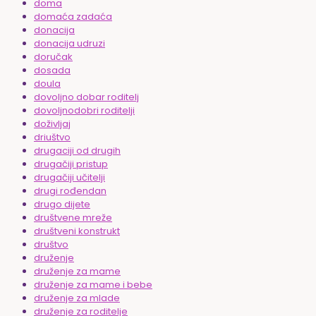
doma
domaća zadaća
donacija
donacija udruzi
doručak
dosada
doula
dovoljno dobar roditelj
dovoljnodobri roditelji
doživljaj
driuštvo
drugaciji od drugih
drugačiji pristup
drugačiji učitelji
drugi rođendan
drugo dijete
društvene mreže
društveni konstrukt
društvo
druženje
druženje za mame
druženje za mame i bebe
druženje za mlade
druženje za roditelje