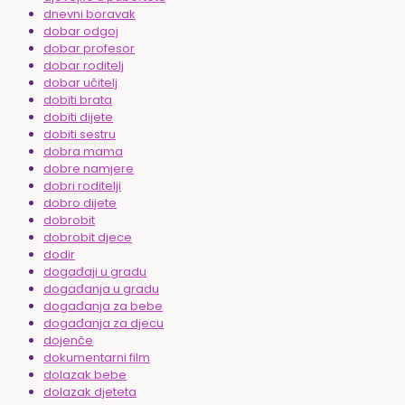
dnevni boravak
dobar odgoj
dobar profesor
dobar roditelj
dobar učitelj
dobiti brata
dobiti dijete
dobiti sestru
dobra mama
dobre namjere
dobri roditelji
dobro dijete
dobrobit
dobrobit djece
dodir
događaji u gradu
događanja u gradu
događanja za bebe
događanja za djecu
dojenče
dokumentarni film
dolazak bebe
dolazak djeteta