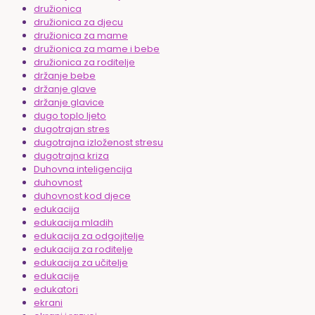
družionica
družionica za djecu
družionica za mame
družionica za mame i bebe
družionica za roditelje
držanje bebe
držanje glave
držanje glavice
dugo toplo ljeto
dugotrajan stres
dugotrajna izloženost stresu
dugotrajna kriza
Duhovna inteligencija
duhovnost
duhovnost kod djece
edukacija
edukacija mladih
edukacija za odgojitelje
edukacija za roditelje
edukacija za učitelje
edukacije
edukatori
ekrani