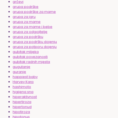
grčevi
grupa podrške
grupa podrške za mame
grupa za igru
grupa za mame
grupa za mame i bebe
grupa za odgojitelje
grupa za podršku
grupa za podršku dojenju
grupa za potporu dojenju
gubitak mlijeka
gubitak povezanosti
gubitak radnih mjesta
gugutanje
guranje
happiest baby
Harvey Karp
hashimoto
higijena sna
hiperaktivnost
hipertiroza
hipertonud
hipotiroza
hipotonus