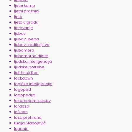
ljetni kamp
ljetni praznici
ljeto
ljeto u gradu
ljetovanje
ljubav
ljubav i beba
ljubav i roditeljstvo
ljubomora
ljubomorno dijete
ljudska inteligencija
ljudske potrebe
ljuti tinejdžeri
lockdown
logička inteligencija
logoped
logopedija
lokomotorni sustav
lordoza
loš san
loša prehrana
Lucija Stanojević
lupanje