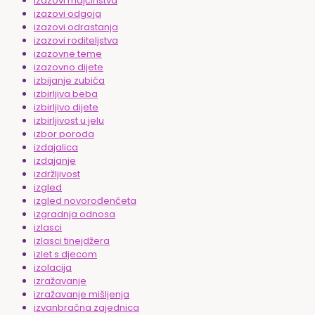
izazovi majčinstva
izazovi odgoja
izazovi odrastanja
izazovi roditeljstva
izazovne teme
izazovno dijete
izbijanje zubića
izbirljiva beba
izbirljivo dijete
izbirljivost u jelu
izbor poroda
izdajalica
izdajanje
izdržljivost
izgled
izgled novorođenčeta
izgradnja odnosa
izlasci
izlasci tinejdžera
izlet s djecom
izolacija
izražavanje
izražavanje mišljenja
izvanbračna zajednica