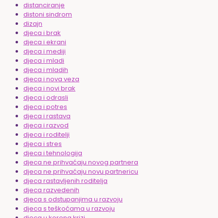
distanciranje
distoni sindrom
dizajn
djeca i brak
djeca i ekrani
djeca i mediji
djeca i mladi
djeca i mladih
djeca i nova veza
djeca i novi brak
djeca i odrasli
djeca i potres
djeca i rastava
djeca i razvod
djeca i roditelji
djeca i stres
djeca i tehnologija
djeca ne prihvaćaju novog partnera
djeca ne prihvaćaju novu partnericu
djeca rastavljenih roditelja
djeca razvedenih
djeca s odstupanjima u razvoju
djeca s teškoćama u razvoju
djeca u korona krizi