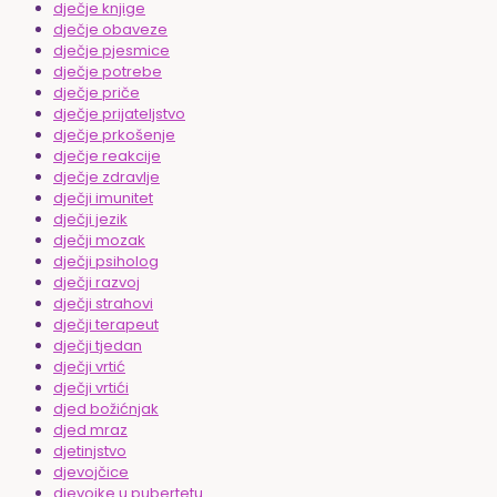
dječje knjige
dječje obaveze
dječje pjesmice
dječje potrebe
dječje priče
dječje prijateljstvo
dječje prkošenje
dječje reakcije
dječje zdravlje
dječji imunitet
dječji jezik
dječji mozak
dječji psiholog
dječji razvoj
dječji strahovi
dječji terapeut
dječji tjedan
dječji vrtić
dječji vrtići
djed božićnjak
djed mraz
djetinjstvo
djevojčice
djevojke u pubertetu