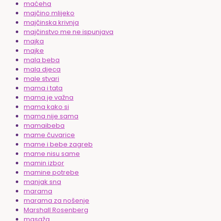
maćeha
majčino mlijeko
majčinska krivnja
majčinstvo me ne ispunjava
majka
majke
mala beba
mala djeca
male stvari
mama i tata
mama je važna
mama kako si
mama nije sama
mamaibeba
mame čuvarice
mame i bebe zagreb
mame nisu same
mamin izbor
mamine potrebe
manjak sna
marama
marama za nošenje
Marshall Rosenberg
masaža