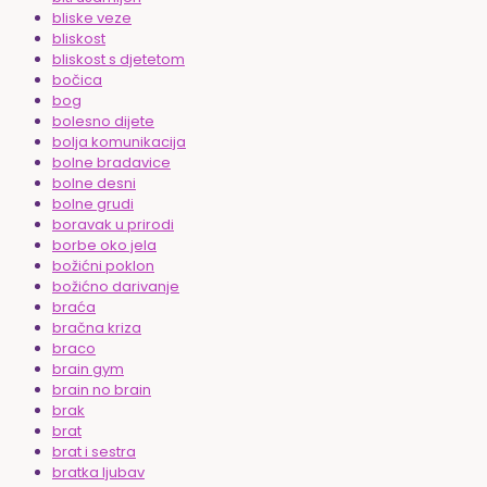
bliske veze
bliskost
bliskost s djetetom
bočica
bog
bolesno dijete
bolja komunikacija
bolne bradavice
bolne desni
bolne grudi
boravak u prirodi
borbe oko jela
božićni poklon
božićno darivanje
braća
bračna kriza
braco
brain gym
brain no brain
brak
brat
brat i sestra
bratka ljubav