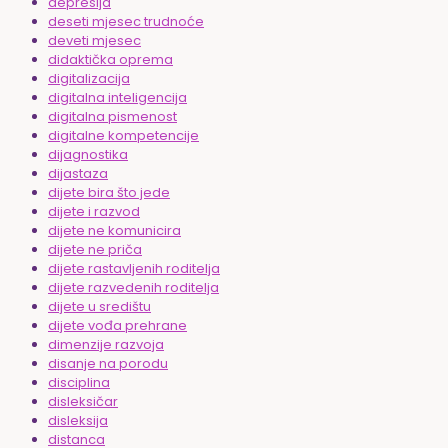
depresija
deseti mjesec trudnoće
deveti mjesec
didaktička oprema
digitalizacija
digitalna inteligencija
digitalna pismenost
digitalne kompetencije
dijagnostika
dijastaza
dijete bira što jede
dijete i razvod
dijete ne komunicira
dijete ne priča
dijete rastavljenih roditelja
dijete razvedenih roditelja
dijete u središtu
dijete vođa prehrane
dimenzije razvoja
disanje na porodu
disciplina
disleksičar
disleksija
distanca