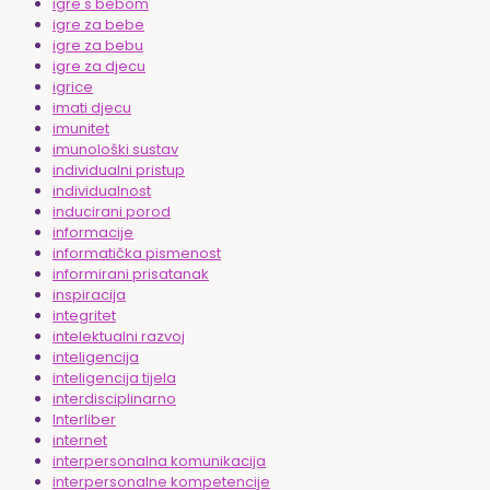
igre s bebom
igre za bebe
igre za bebu
igre za djecu
igrice
imati djecu
imunitet
imunološki sustav
individualni pristup
individualnost
inducirani porod
informacije
informatička pismenost
informirani prisatanak
inspiracija
integritet
intelektualni razvoj
inteligencija
inteligencija tijela
interdisciplinarno
Interliber
internet
interpersonalna komunikacija
interpersonalne kompetencije