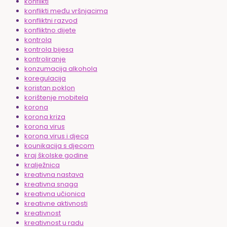
konflikti
konflikti među vršnjacima
konfliktni razvod
konfliktno dijete
kontrola
kontrola bijesa
kontroliranje
konzumacija alkohola
koregulacija
koristan poklon
korištenje mobitela
korona
korona kriza
korona virus
korona virus i djeca
kounikacija s djecom
kraj školske godine
kralježnica
kreativna nastava
kreativna snaga
kreativna učionica
kreativne aktivnosti
kreativnost
kreativnost u radu