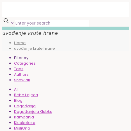
✕
uvođenje krute hrane
Home
uvođenje krute hrane
Filter by
Categories
Tags
Authors
Show all
All
Bebe i djeca
Blog
Događanja
Događanja u Klubku
Kampanja
Klubkoteka
MisliOna