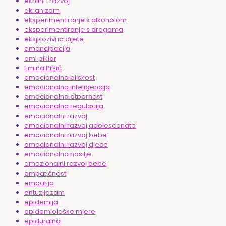
ekrani i razvoj
ekranizam
eksperimentiranje s alkoholom
eksperimentiranje s drogama
eksplozivno dijete
emancipacija
emi pikler
Emina Pršić
emocionalna bliskost
emocionalna inteligencija
emocionalna otpornost
emocionalna regulacija
emocionalni razvoj
emocionalni razvoj adolescenata
emocionalni razvoj bebe
emocionalni razvoj djece
emocionalno nasilje
emozionalni razvoj bebe
empatičnost
empatija
entuzijazam
epidemija
epidemiološke mjere
epiduralna