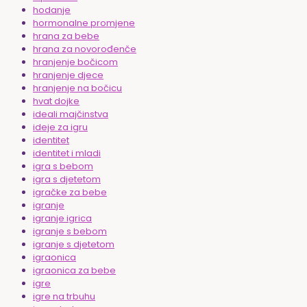
hodanje
hormonalne promjene
hrana za bebe
hrana za novorođenče
hranjenje bočicom
hranjenje djece
hranjenje na bočicu
hvat dojke
ideali majčinstva
ideje za igru
identitet
identitet i mladi
igra s bebom
igra s djetetom
igračke za bebe
igranje
igranje igrica
igranje s bebom
igranje s djetetom
igraonica
igraonica za bebe
igre
igre na trbuhu