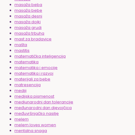
masaža beba
masaža bebe
masaža desni
masaža dojki
masaža grudi
masaža trbuha
mast za bradavice
mašta
mastitis
matematička inteligencija
matematika
matematika i emocije
matematika i razvoj
materijali za bebe
matresencija
mediji
medijska pismenost
medjunarodni dan tolerancije
međunarodni dan djevojčica
međuvršnjačko nasilje
melem
melem loves women
mentalna snaga