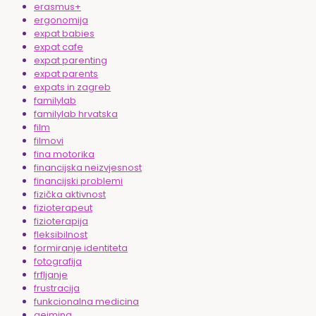
erasmus+
ergonomija
expat babies
expat cafe
expat parenting
expat parents
expats in zagreb
familylab
familylab hrvatska
film
filmovi
fina motorika
financijska neizvjesnost
financijski problemi
fizička aktivnost
fizioterapeut
fizioterapija
fleksibilnost
formiranje identiteta
fotografija
frfljanje
frustracija
funkcionalna medicina
gejming