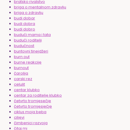
bratsko rivalstvo
briga o mentalnom zdravlju
briga o zdravlju
budi dobar
budi dobra
budi dobro
budući mama i tata
budući roditelji
budućnost
buntovni tinejdžeri
burn out
burne reakcije
burnout
čarolija
carski rez
celulit
centar klubko
centar za roditelje klubko
četvrto tromjesečje
četvrto tromjesječje
ciklus moja beba
ciljevi
čimbenici razvoja
čitaj mi