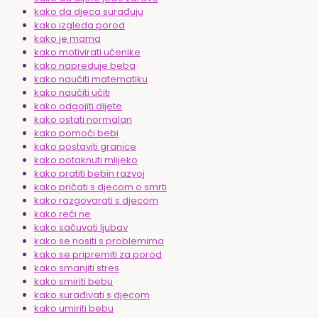
kako da djeca surađuju
kako izgleda porod
kako je mama
kako motivirati učenike
kako napreduje beba
kako naučiti matematiku
kako naučiti učiti
kako odgojiti dijete
kako ostati normalan
kako pomoći bebi
kako postaviti granice
kako potaknuti mlijeko
kako pratiti bebin razvoj
kako pričati s djecom o smrti
kako razgovarati s djecom
kako reći ne
kako sačuvati ljubav
kako se nositi s problemima
kako se pripremiti za porod
kako smanjiti stres
kako smiriti bebu
kako surađivati s djecom
kako umiriti bebu