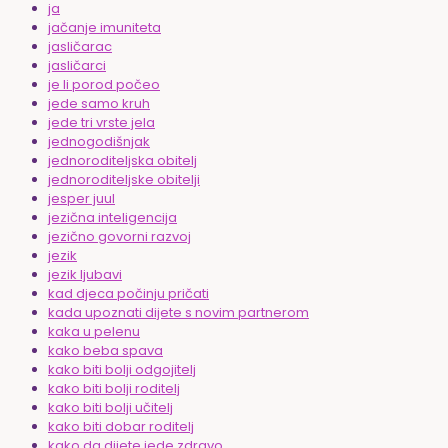
ja
jačanje imuniteta
jasličarac
jasličarci
je li porod počeo
jede samo kruh
jede tri vrste jela
jednogodišnjak
jednoroditeljska obitelj
jednoroditeljske obitelji
jesper juul
jezična inteligencija
jezično govorni razvoj
jezik
jezik ljubavi
kad djeca počinju pričati
kada upoznati dijete s novim partnerom
kaka u pelenu
kako beba spava
kako biti bolji odgojitelj
kako biti bolji roditelj
kako biti bolji učitelj
kako biti dobar roditelj
kako da dijete jede zdravo