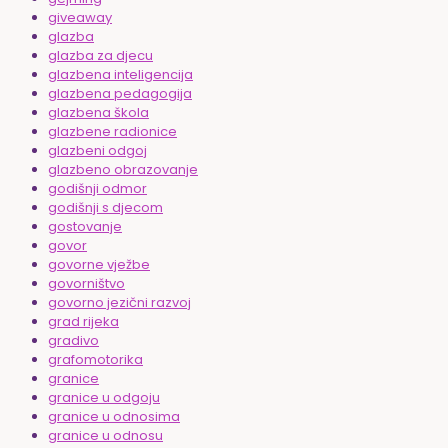
giveaway
glazba
glazba za djecu
glazbena inteligencija
glazbena pedagogija
glazbena škola
glazbene radionice
glazbeni odgoj
glazbeno obrazovanje
godišnji odmor
godišnji s djecom
gostovanje
govor
govorne vježbe
govorništvo
govorno jezični razvoj
grad rijeka
gradivo
grafomotorika
granice
granice u odgoju
granice u odnosima
granice u odnosu