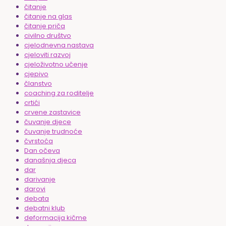
čitanje
čitanje na glas
čitanje priča
civilno društvo
cjelodnevna nastava
cjeloviti razvoj
cjeloživotno učenje
cjepivo
članstvo
coaching za roditelje
crtići
crvene zastavice
čuvanje djece
čuvanje trudnoće
čvrstoća
Dan očeva
današnja djeca
dar
darivanje
darovi
debata
debatni klub
deformacija kičme