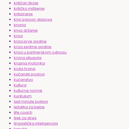
kritičari škole
kritičko mišljenje
kritiziranje
krivi izgovor glasova
krivnja
krivo držanje
kriza
kriza prve godine
kriza sedme godine
kriza u partnerskom odnosu
krizna situacija
krupna motorika
kruta hrana
kućanski poslovi
kućanstvo
kultura
kulturne norme
kurikulum
last minute poklon
ležaljka za bebe
life coach
lijek za stres
lingvistička inteligencija
ljepota