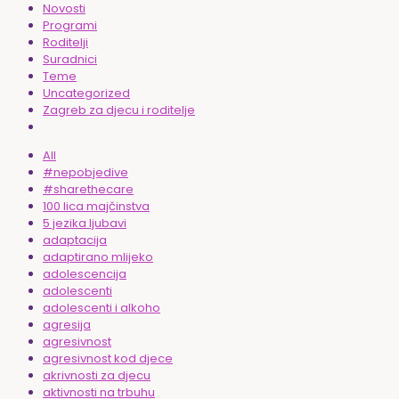
Novosti
Programi
Roditelji
Suradnici
Teme
Uncategorized
Zagreb za djecu i roditelje
All
#nepobjedive
#sharethecare
100 lica majčinstva
5 jezika ljubavi
adaptacija
adaptirano mlijeko
adolescencija
adolescenti
adolescenti i alkoho
agresija
agresivnost
agresivnost kod djece
akrivnosti za djecu
aktivnosti na trbuhu