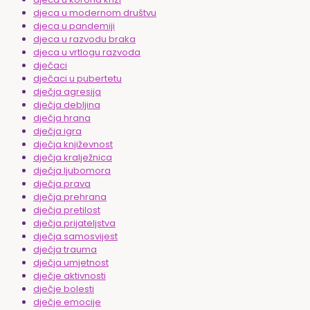
djeca u modernom društvu
djeca u pandemiji
djeca u razvodu braka
djeca u vrtlogu razvoda
dječaci
dječaci u pubertetu
dječja agresija
dječja debljina
dječja hrana
dječja igra
dječja književnost
dječja kralježnica
dječja ljubomora
dječja prava
dječja prehrana
dječja pretilost
dječja prijateljstva
dječja samosvijest
dječja trauma
dječja umjetnost
dječje aktivnosti
dječje bolesti
dječje emocije