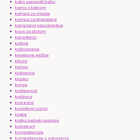
kako uspavati bebu
kamo s bebom
kampa za mlade
kampa za tinejdžere
kampanja nepobjedive
kaos za stolom
karantena
kašice
kažnjavanje
kegelove vježbe
kifoza
kishon
klokanica
klupko
knjiga
književnost
knjižnica
kod kuće
kognitivni razvoj
kolike
koliko bebeb spavaju
kolostrum
kompetencije
kompetencije u odnosima