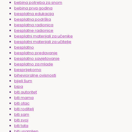
bebina potreba za snom
bebina prva godina
besplatna edukacija
besplatna podrška
besplatna radionica
besplatne radionice
besplatni materijali za učenike
besplatni materijali za učitelje
besplatno
besplatno predavanje
besplatno savjetovanje
besplatno za mlade
besprijekorno
bihevioralne ovisnosti
bijeli šum
bipa
biti autoritet
biti mama
biti otac
biti roditelj
biti sam
biti svoj
biti tata
biti usamljen