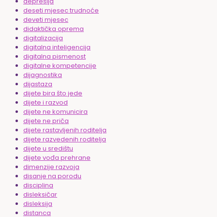
depresija
deseti mjesec trudnoće
deveti mjesec
didaktička oprema
digitalizacija
digitalna inteligencija
digitalna pismenost
digitalne kompetencije
dijagnostika
dijastaza
dijete bira što jede
dijete i razvod
dijete ne komunicira
dijete ne priča
dijete rastavljenih roditelja
dijete razvedenih roditelja
dijete u središtu
dijete vođa prehrane
dimenzije razvoja
disanje na porodu
disciplina
disleksičar
disleksija
distanca