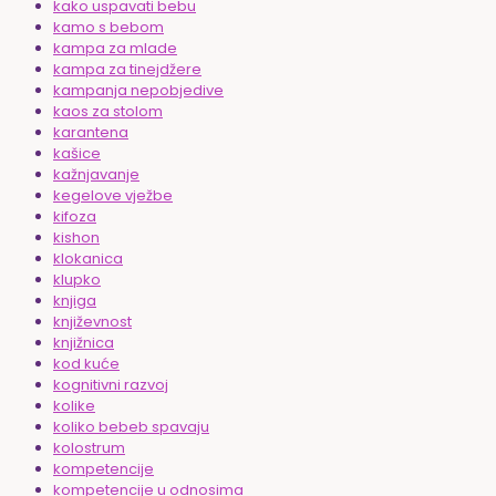
kako uspavati bebu
kamo s bebom
kampa za mlade
kampa za tinejdžere
kampanja nepobjedive
kaos za stolom
karantena
kašice
kažnjavanje
kegelove vježbe
kifoza
kishon
klokanica
klupko
knjiga
književnost
knjižnica
kod kuće
kognitivni razvoj
kolike
koliko bebeb spavaju
kolostrum
kompetencije
kompetencije u odnosima