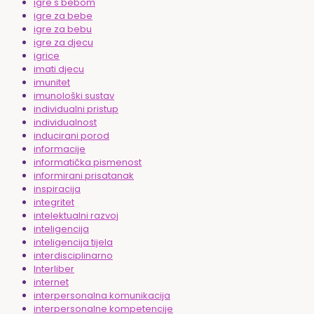
igre s bebom
igre za bebe
igre za bebu
igre za djecu
igrice
imati djecu
imunitet
imunološki sustav
individualni pristup
individualnost
inducirani porod
informacije
informatička pismenost
informirani prisatanak
inspiracija
integritet
intelektualni razvoj
inteligencija
inteligencija tijela
interdisciplinarno
Interliber
internet
interpersonalna komunikacija
interpersonalne kompetencije