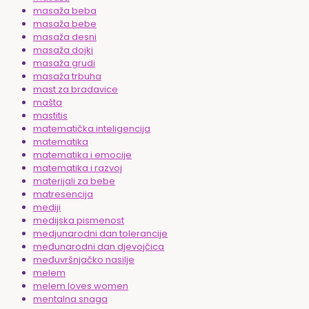
masaža beba
masaža bebe
masaža desni
masaža dojki
masaža grudi
masaža trbuha
mast za bradavice
mašta
mastitis
matematička inteligencija
matematika
matematika i emocije
matematika i razvoj
materijali za bebe
matresencija
mediji
medijska pismenost
medjunarodni dan tolerancije
međunarodni dan djevojčica
međuvršnjačko nasilje
melem
melem loves women
mentalna snaga