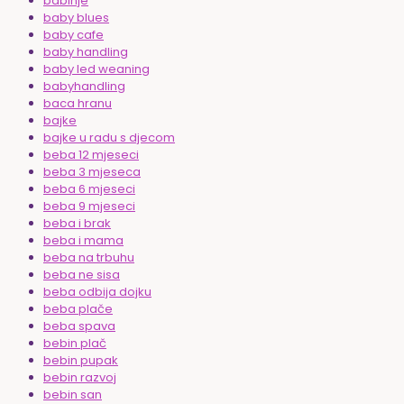
babinje
baby blues
baby cafe
baby handling
baby led weaning
babyhandling
baca hranu
bajke
bajke u radu s djecom
beba 12 mjeseci
beba 3 mjeseca
beba 6 mjeseci
beba 9 mjeseci
beba i brak
beba i mama
beba na trbuhu
beba ne sisa
beba odbija dojku
beba plače
beba spava
bebin plač
bebin pupak
bebin razvoj
bebin san