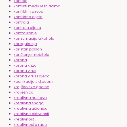
konflikti
konflikti među vršnjacima
konfliktni razvod
konfliktno dijete
kontrola
kontrola bijesa
kontroliranje
konzumacija alkohola
koregulacija
koristan poklon
korištenje mobitela
korona
korona kriza
korona virus
korona virus i djeca
kounikacija s djecom
kraj školske godine
kralježnica
kreativna nastava
kreativna snaga
kreativna učionica
kreativne aktivnosti
kreativnost
kreativnost u radu