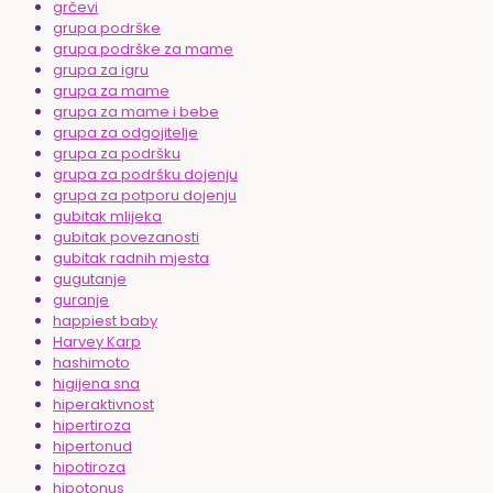
grčevi
grupa podrške
grupa podrške za mame
grupa za igru
grupa za mame
grupa za mame i bebe
grupa za odgojitelje
grupa za podršku
grupa za podršku dojenju
grupa za potporu dojenju
gubitak mlijeka
gubitak povezanosti
gubitak radnih mjesta
gugutanje
guranje
happiest baby
Harvey Karp
hashimoto
higijena sna
hiperaktivnost
hipertiroza
hipertonud
hipotiroza
hipotonus