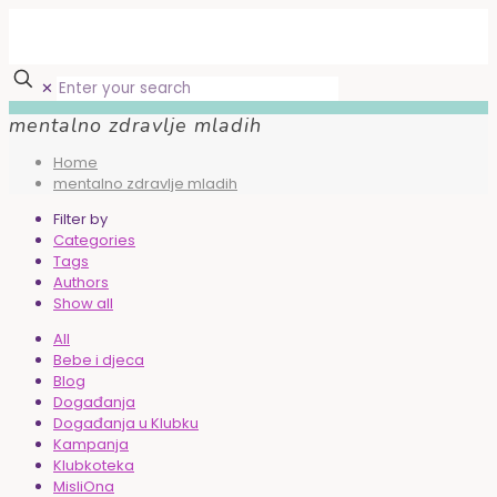
✕
mentalno zdravlje mladih
Home
mentalno zdravlje mladih
Filter by
Categories
Tags
Authors
Show all
All
Bebe i djeca
Blog
Događanja
Događanja u Klubku
Kampanja
Klubkoteka
MisliOna