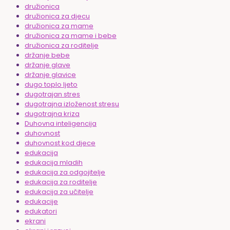
družionica
družionica za djecu
družionica za mame
družionica za mame i bebe
družionica za roditelje
držanje bebe
držanje glave
držanje glavice
dugo toplo ljeto
dugotrajan stres
dugotrajna izloženost stresu
dugotrajna kriza
Duhovna inteligencija
duhovnost
duhovnost kod djece
edukacija
edukacija mladih
edukacija za odgojitelje
edukacija za roditelje
edukacija za učitelje
edukacije
edukatori
ekrani