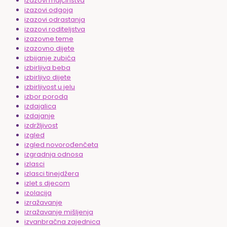
izazovi majčinstva
izazovi odgoja
izazovi odrastanja
izazovi roditeljstva
izazovne teme
izazovno dijete
izbijanje zubića
izbirljiva beba
izbirljivo dijete
izbirljivost u jelu
izbor poroda
izdajalica
izdajanje
izdržljivost
izgled
izgled novorođenčeta
izgradnja odnosa
izlasci
izlasci tinejdžera
izlet s djecom
izolacija
izražavanje
izražavanje mišljenja
izvanbračna zajednica