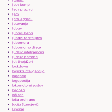
ljetni kamp
ljetni praznici
ljeto
ljeto u gradu
ljetovanje
ljubav
ljubav i beba
ljubav i roditeljstvo
ljubomora
ljubomorno dijete
ljudska inteligencija
ljudske potrebe
ljuti tinejdžeri
lockdown
logička inteligencija
logoped
logopedija
lokomotorni sustav
lordoza
loš san
loša prehrana
Lucija Stanojević
lupanje