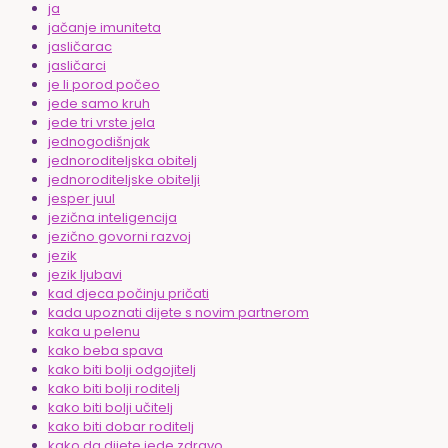
ja
jačanje imuniteta
jasličarac
jasličarci
je li porod počeo
jede samo kruh
jede tri vrste jela
jednogodišnjak
jednoroditeljska obitelj
jednoroditeljske obitelji
jesper juul
jezična inteligencija
jezično govorni razvoj
jezik
jezik ljubavi
kad djeca počinju pričati
kada upoznati dijete s novim partnerom
kaka u pelenu
kako beba spava
kako biti bolji odgojitelj
kako biti bolji roditelj
kako biti bolji učitelj
kako biti dobar roditelj
kako da dijete jede zdravo