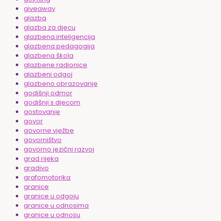
giveaway
glazba
glazba za djecu
glazbena inteligencija
glazbena pedagogija
glazbena škola
glazbene radionice
glazbeni odgoj
glazbeno obrazovanje
godišnji odmor
godišnji s djecom
gostovanje
govor
govorne vježbe
govorništvo
govorno jezični razvoj
grad rijeka
gradivo
grafomotorika
granice
granice u odgoju
granice u odnosima
granice u odnosu