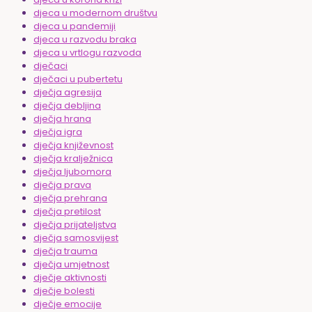
djeca u modernom društvu
djeca u pandemiji
djeca u razvodu braka
djeca u vrtlogu razvoda
dječaci
dječaci u pubertetu
dječja agresija
dječja debljina
dječja hrana
dječja igra
dječja književnost
dječja kralježnica
dječja ljubomora
dječja prava
dječja prehrana
dječja pretilost
dječja prijateljstva
dječja samosvijest
dječja trauma
dječja umjetnost
dječje aktivnosti
dječje bolesti
dječje emocije