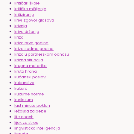
kritičari škole
kritičko mišljenje
kritiziranje
krivi izgovor glasova
krivnja
krivo držanje
kriza
kriza prve godine
kriza sedme godine
kriza u partnerskom odnosu
krizna situacija
krupna motorika
kruta hrana
kućanski poslovi
kućanstvo
kultura
kulturne norme
kurikulum
last minute poklon
ležaljka za bebe
life coach
lijek za stres
lingvistička inteligencija
ljepota