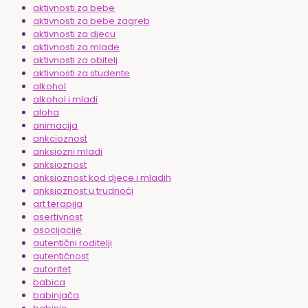
aktivnosti za bebe
aktivnosti za bebe zagreb
aktivnosti za djecu
aktivnosti za mlade
aktivnosti za obitelj
aktivnosti za studente
alkohol
alkohol i mladi
aloha
animacija
ankcioznost
anksiozni mladi
anksioznost
anksioznost kod djece i mladih
anksioznost u trudnoći
art terapija
asertivnost
asocijacije
autentični roditelji
autentičnost
autoritet
babica
babinjača