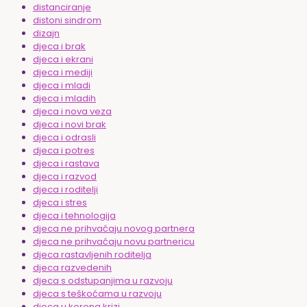
distanciranje
distoni sindrom
dizajn
djeca i brak
djeca i ekrani
djeca i mediji
djeca i mladi
djeca i mladih
djeca i nova veza
djeca i novi brak
djeca i odrasli
djeca i potres
djeca i rastava
djeca i razvod
djeca i roditelji
djeca i stres
djeca i tehnologija
djeca ne prihvaćaju novog partnera
djeca ne prihvaćaju novu partnericu
djeca rastavljenih roditelja
djeca razvedenih
djeca s odstupanjima u razvoju
djeca s teškoćama u razvoju
djeca u korona krizi