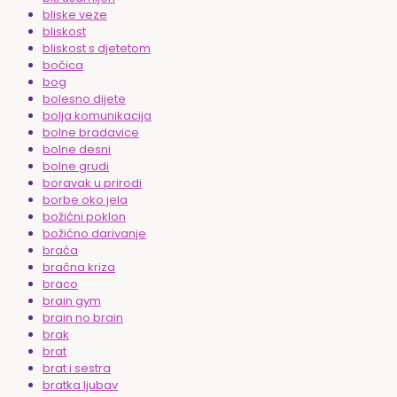
bliske veze
bliskost
bliskost s djetetom
bočica
bog
bolesno dijete
bolja komunikacija
bolne bradavice
bolne desni
bolne grudi
boravak u prirodi
borbe oko jela
božićni poklon
božićno darivanje
braća
bračna kriza
braco
brain gym
brain no brain
brak
brat
brat i sestra
bratka ljubav