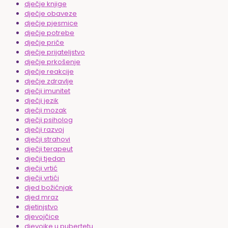
dječje knjige
dječje obaveze
dječje pjesmice
dječje potrebe
dječje priče
dječje prijateljstvo
dječje prkošenje
dječje reakcije
dječje zdravlje
dječji imunitet
dječji jezik
dječji mozak
dječji psiholog
dječji razvoj
dječji strahovi
dječji terapeut
dječji tjedan
dječji vrtić
dječji vrtići
djed božićnjak
djed mraz
djetinjstvo
djevojčice
djevojke u pubertetu