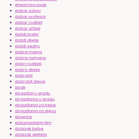
dnevni boravak
dobar odgoj
dobar profesor
dobar roditelj
dobar učitelj
dobiti brata
dobiti dijete
dobiti sestru
dobra mama
dobre namjere
dobri roditelji
dobro dijete
dobrobit
dobrobit djece
dodir
događaji u gradu
događanja u gradu
događanja za bebe
događanja za djecu
dojenče
dokumentarni film
dolazak bebe
dolazak djeteta