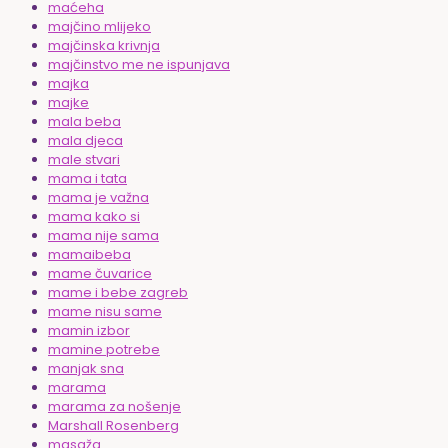
maćeha
majčino mlijeko
majčinska krivnja
majčinstvo me ne ispunjava
majka
majke
mala beba
mala djeca
male stvari
mama i tata
mama je važna
mama kako si
mama nije sama
mamaibeba
mame čuvarice
mame i bebe zagreb
mame nisu same
mamin izbor
mamine potrebe
manjak sna
marama
marama za nošenje
Marshall Rosenberg
masaža