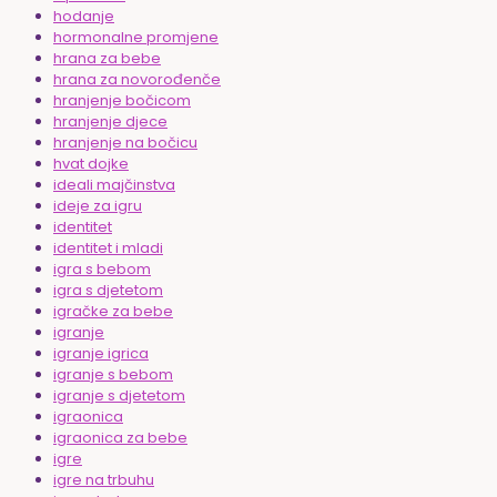
hodanje
hormonalne promjene
hrana za bebe
hrana za novorođenče
hranjenje bočicom
hranjenje djece
hranjenje na bočicu
hvat dojke
ideali majčinstva
ideje za igru
identitet
identitet i mladi
igra s bebom
igra s djetetom
igračke za bebe
igranje
igranje igrica
igranje s bebom
igranje s djetetom
igraonica
igraonica za bebe
igre
igre na trbuhu