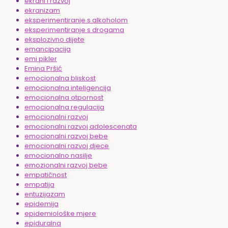
ekrani i razvoj
ekranizam
eksperimentiranje s alkoholom
eksperimentiranje s drogama
eksplozivno dijete
emancipacija
emi pikler
Emina Pršić
emocionalna bliskost
emocionalna inteligencija
emocionalna otpornost
emocionalna regulacija
emocionalni razvoj
emocionalni razvoj adolescenata
emocionalni razvoj bebe
emocionalni razvoj djece
emocionalno nasilje
emozionalni razvoj bebe
empatičnost
empatija
entuzijazam
epidemija
epidemiološke mjere
epiduralna