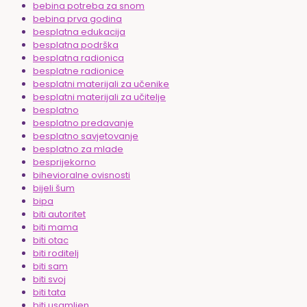
bebina potreba za snom
bebina prva godina
besplatna edukacija
besplatna podrška
besplatna radionica
besplatne radionice
besplatni materijali za učenike
besplatni materijali za učitelje
besplatno
besplatno predavanje
besplatno savjetovanje
besplatno za mlade
besprijekorno
bihevioralne ovisnosti
bijeli šum
bipa
biti autoritet
biti mama
biti otac
biti roditelj
biti sam
biti svoj
biti tata
biti usamljen