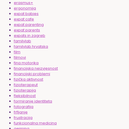
erasmus+
ergonomija
expat babies
expat cafe
expat parenting
expat parents
expats in zagreb
familylab
familylab hrvatska
film
filmovi
fina motorika
financijska neizvjesnost
financijski problemi
fizička aktivnost
fizioterapeut
fizioterapija
fleksibilnost
formiranje identiteta
fotografija
frfljanje
frustracija
funkcionalna medicina
gejming