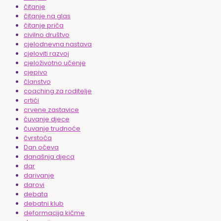
čitanje
čitanje na glas
čitanje priča
civilno društvo
cjelodnevna nastava
cjeloviti razvoj
cjeloživotno učenje
cjepivo
članstvo
coaching za roditelje
crtići
crvene zastavice
čuvanje djece
čuvanje trudnoće
čvrstoća
Dan očeva
današnja djeca
dar
darivanje
darovi
debata
debatni klub
deformacija kičme