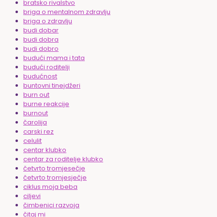
bratsko rivalstvo
briga o mentalnom zdravlju
briga o zdravlju
budi dobar
budi dobra
budi dobro
budući mama i tata
budući roditelji
budućnost
buntovni tinejdžeri
burn out
burne reakcije
burnout
čarolija
carski rez
celulit
centar klubko
centar za roditelje klubko
četvrto tromjesečje
četvrto tromjesječje
ciklus moja beba
ciljevi
čimbenici razvoja
čitaj mi