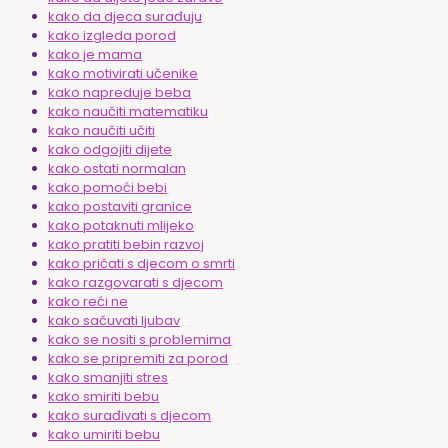
kako da djeca surađuju
kako izgleda porod
kako je mama
kako motivirati učenike
kako napreduje beba
kako naučiti matematiku
kako naučiti učiti
kako odgojiti dijete
kako ostati normalan
kako pomoći bebi
kako postaviti granice
kako potaknuti mlijeko
kako pratiti bebin razvoj
kako pričati s djecom o smrti
kako razgovarati s djecom
kako reći ne
kako sačuvati ljubav
kako se nositi s problemima
kako se pripremiti za porod
kako smanjiti stres
kako smiriti bebu
kako surađivati s djecom
kako umiriti bebu