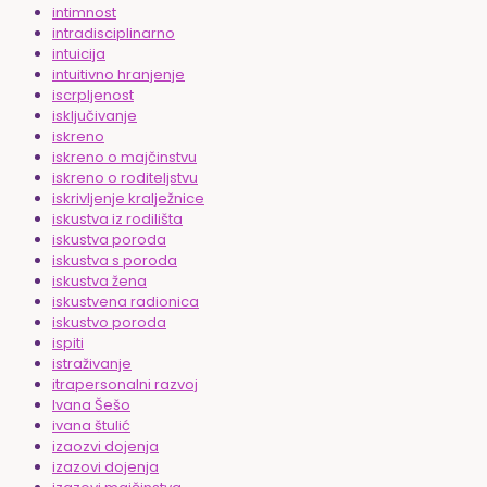
intimnost
intradisciplinarno
intuicija
intuitivno hranjenje
iscrpljenost
isključivanje
iskreno
iskreno o majčinstvu
iskreno o roditeljstvu
iskrivljenje kralježnice
iskustva iz rodilišta
iskustva poroda
iskustva s poroda
iskustva žena
iskustvena radionica
iskustvo poroda
ispiti
istraživanje
itrapersonalni razvoj
Ivana Šešo
ivana štulić
izaozvi dojenja
izazovi dojenja