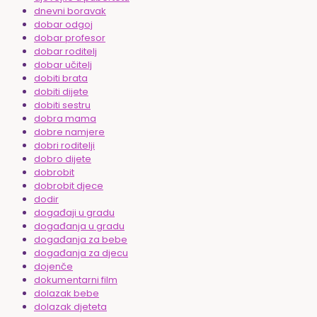
dnevni boravak
dobar odgoj
dobar profesor
dobar roditelj
dobar učitelj
dobiti brata
dobiti dijete
dobiti sestru
dobra mama
dobre namjere
dobri roditelji
dobro dijete
dobrobit
dobrobit djece
dodir
događaji u gradu
događanja u gradu
događanja za bebe
događanja za djecu
dojenče
dokumentarni film
dolazak bebe
dolazak djeteta