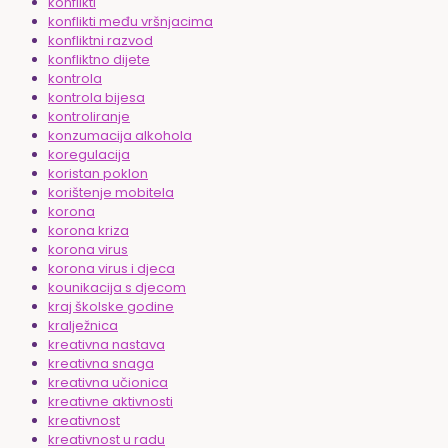
konflikti
konflikti među vršnjacima
konfliktni razvod
konfliktno dijete
kontrola
kontrola bijesa
kontroliranje
konzumacija alkohola
koregulacija
koristan poklon
korištenje mobitela
korona
korona kriza
korona virus
korona virus i djeca
kounikacija s djecom
kraj školske godine
kralježnica
kreativna nastava
kreativna snaga
kreativna učionica
kreativne aktivnosti
kreativnost
kreativnost u radu