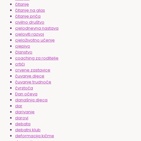
čitanje
čitanje na glas
čitanje priča
civilno društvo
cjelodnevna nastava
cjeloviti razvoj
cjeloživotno učenje
cjepivo
članstvo
coaching za roditelje
crtići
crvene zastavice
čuvanje djece
čuvanje trudnoće
čvrstoća
Dan očeva
današnja djeca
dar
darivanje
darovi
debata
debatni klub
deformacija kičme