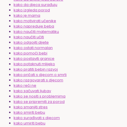
kako da djeca surađuju
kako izgleda porod
kako je mama
kako motivirati učenike
kako napreduje beba
kako naučiti matematiku
kako naučiti učiti
kako odgojiti dijete
kako ostati normalan
kako pomoći bebi
kako postaviti granice
kako potaknuti mlijeko
kako pratiti bebin razvoj
kako pričati s djecom o smrti
kako razgovarati s djecom
kako reći ne
kako sačuvati ljubav
kako se nositi s problemima
kako se pripremiti za porod
kako smanjiti stres
kako smiriti bebu
kako surađivati s djecom
kako umiriti bebu