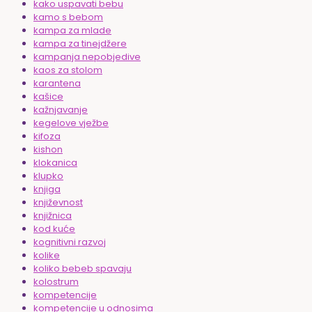
kako uspavati bebu
kamo s bebom
kampa za mlade
kampa za tinejdžere
kampanja nepobjedive
kaos za stolom
karantena
kašice
kažnjavanje
kegelove vježbe
kifoza
kishon
klokanica
klupko
knjiga
književnost
knjižnica
kod kuće
kognitivni razvoj
kolike
koliko bebeb spavaju
kolostrum
kompetencije
kompetencije u odnosima