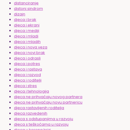
distanciranje
distoni sindrom
dizajn
djeca i brak
djeca i ekrani
djeca i mediji
djeca i mladi
djeca i mladih
djeca i nova veza
djeca i novi brak
djeca i odrasli
djeca i potres
djeca i rastava
djeca i razvod
djeca i roditelji
djeca i stres
djeca i tehnologija
djeca ne prihvaćaju novog partnera
djeca ne prihvaćaju novu partnericu
djeca rastavljenih roditelja
djeca razvedenih
djeca s odstupanjima u razvoju
djeca s teškoćama u razvoju
djeca u korona krizi