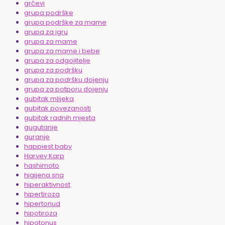
grčevi
grupa podrške
grupa podrške za mame
grupa za igru
grupa za mame
grupa za mame i bebe
grupa za odgojitelje
grupa za podršku
grupa za podršku dojenju
grupa za potporu dojenju
gubitak mlijeka
gubitak povezanosti
gubitak radnih mjesta
gugutanje
guranje
happiest baby
Harvey Karp
hashimoto
higijena sna
hiperaktivnost
hipertiroza
hipertonud
hipotiroza
hipotonus