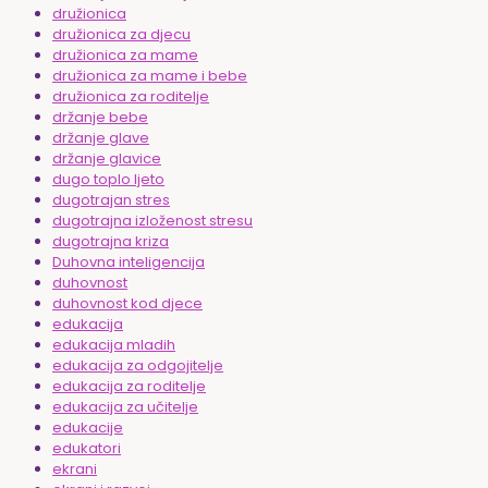
družionica
družionica za djecu
družionica za mame
družionica za mame i bebe
družionica za roditelje
držanje bebe
držanje glave
držanje glavice
dugo toplo ljeto
dugotrajan stres
dugotrajna izloženost stresu
dugotrajna kriza
Duhovna inteligencija
duhovnost
duhovnost kod djece
edukacija
edukacija mladih
edukacija za odgojitelje
edukacija za roditelje
edukacija za učitelje
edukacije
edukatori
ekrani