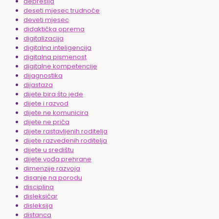
depresija
deseti mjesec trudnoće
deveti mjesec
didaktička oprema
digitalizacija
digitalna inteligencija
digitalna pismenost
digitalne kompetencije
dijagnostika
dijastaza
dijete bira što jede
dijete i razvod
dijete ne komunicira
dijete ne priča
dijete rastavljenih roditelja
dijete razvedenih roditelja
dijete u središtu
dijete vođa prehrane
dimenzije razvoja
disanje na porodu
disciplina
disleksičar
disleksija
distanca