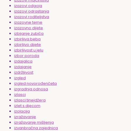
izazovi majčinstva
izazovi odgoja
izazovi odrastanja
izazovi roditeljstva
izazovne teme
izazovno dijete
izbijanje zubića
izbirljiva beba
izbirljivo dijete
izbirljivost u jelu
izbor poroda
izdajalica
izdajanje
izdržljivost
izgled
izgled novorođenčeta
izgradnja odnosa
izlasci
izlasci tinejdžera
izlet s djecom
izolacija
izražavanje
izražavanje mišljenja
izvanbračna zajednica