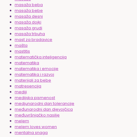
masaža beba
masaža bebe
masaža desni
masaža dojki
masaža grudi
masaža trbuha
mast za bradavice
mašta
mastitis
matematička inteligencija
matematika
matematika i emocije
matematika i razvoj
materijali za bebe
matresencija
mediji
medijska pismenost
medjunarodni dan tolerancije
međunarodni dan djevojčica
međuvršnjačko nasilje
melem
melem loves women
mentalna snaga