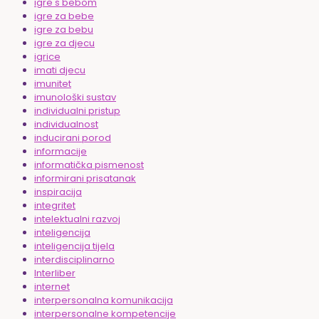
igre s bebom
igre za bebe
igre za bebu
igre za djecu
igrice
imati djecu
imunitet
imunološki sustav
individualni pristup
individualnost
inducirani porod
informacije
informatička pismenost
informirani prisatanak
inspiracija
integritet
intelektualni razvoj
inteligencija
inteligencija tijela
interdisciplinarno
Interliber
internet
interpersonalna komunikacija
interpersonalne kompetencije