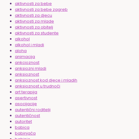
aktivnosti za bebe
aktivnosti za bebe zagreb
aktivnosti za djecu
aktivnosti za mlade
aktivnosti za obitelj
aktivnosti za studente
alkohol
alkohol i mladi
aloha
animacija
ankcioznost
anksiozni mladi
anksioznost
anksioznost kod djece i mladih
anksioznost u trudnoći
art terapija
asertivnost
asocijacije
autentični roditelji
autentičnost
autoritet
babica
babinjača