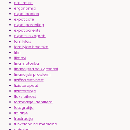
erasmus+
ergonomija
expat babies
expat cafe
expat parenting
expat parents
expats in zagreb
familylab
familylab hrvatska
film
filmovi
fina motorika
financijska neizvjesnost
financijski problemi
fizička aktivnost
fizioterapeut
fizioterapija
fleksibilnost
formiranje identiteta
fotografija
frfljanje
frustracija
funkcionalna medicina
gejming