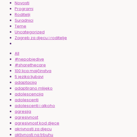
Novosti
Programi
Roditelji
Suradnici
Teme
Uncategorized
Zagreb za djecu i roditelje
All
#nepobjedive
#sharethecare
100 lica majčinstva
5 jezika ljubavi
adaptacija
adaptirano mlijeko
adolescencija
adolescenti
adolescenti i alkoho
agresija
agresivnost
agresivnost kod djece
akrivnosti za djecu
aktivnosti na trbuhu