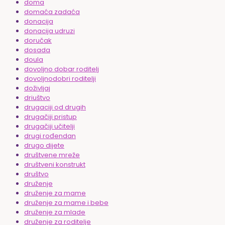
doma
domaća zadaća
donacija
donacija udruzi
doručak
dosada
doula
dovoljno dobar roditelj
dovoljnodobri roditelji
doživljaj
driuštvo
drugaciji od drugih
drugačiji pristup
drugačiji učitelji
drugi rođendan
drugo dijete
društvene mreže
društveni konstrukt
društvo
druženje
druženje za mame
druženje za mame i bebe
druženje za mlade
druženje za roditelje