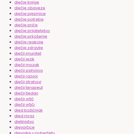
dječje knjige
dječje obaveze
dječje pjesmice
dječje potrebe
dječje priče
dječje prijateljstvo
dječje prkošenje
dječje reakcije
dječje zdravlje
dječji imunitet
dječji jezik
dječji mozak
dječji psiholog
dječji razvoj
dječji strahovi
dječji terapeut
dječji tjedan
dječji vrtić
dječji vrtići
djed božićnjak
djed mraz
djetinjstvo
djevojčice
djevojke u pubertetu