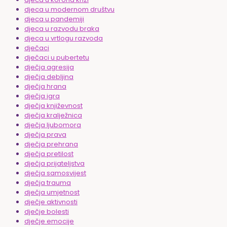
djeca u modernom društvu
djeca u pandemiji
djeca u razvodu braka
djeca u vrtlogu razvoda
dječaci
dječaci u pubertetu
dječja agresija
dječja debljina
dječja hrana
dječja igra
dječja književnost
dječja kralježnica
dječja ljubomora
dječja prava
dječja prehrana
dječja pretilost
dječja prijateljstva
dječja samosvijest
dječja trauma
dječja umjetnost
dječje aktivnosti
dječje bolesti
dječje emocije