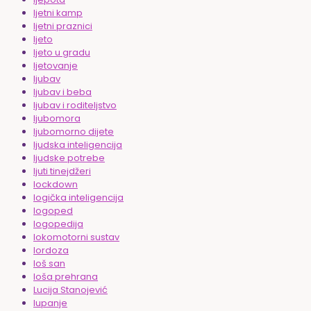
ljetni kamp
ljetni praznici
ljeto
ljeto u gradu
ljetovanje
ljubav
ljubav i beba
ljubav i roditeljstvo
ljubomora
ljubomorno dijete
ljudska inteligencija
ljudske potrebe
ljuti tinejdžeri
lockdown
logička inteligencija
logoped
logopedija
lokomotorni sustav
lordoza
loš san
loša prehrana
Lucija Stanojević
lupanje