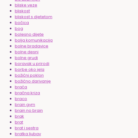
bliske veze
bliskost
bliskost s djetetom
bočica
bog
bolesno dijete
bolja komunikacija
bolne bradavice
bolne desni
bolne grudi
boravak u prirodi
borbe oko jela
božićni poklon
božićno darivanje
braća
bračna kriza
braco
brain gym
brain no brain
brak
brat
brat i sestra
bratka ljubav