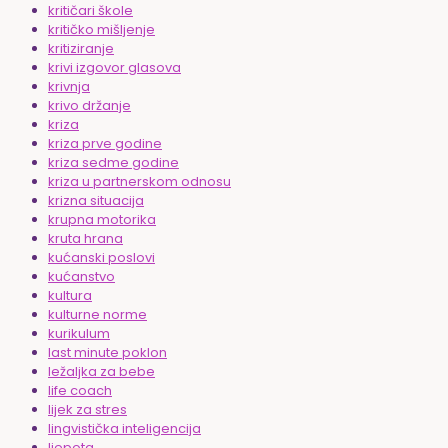
kritičari škole
kritičko mišljenje
kritiziranje
krivi izgovor glasova
krivnja
krivo držanje
kriza
kriza prve godine
kriza sedme godine
kriza u partnerskom odnosu
krizna situacija
krupna motorika
kruta hrana
kućanski poslovi
kućanstvo
kultura
kulturne norme
kurikulum
last minute poklon
ležaljka za bebe
life coach
lijek za stres
lingvistička inteligencija
ljepota