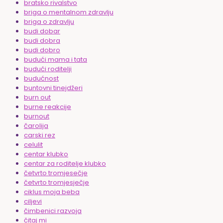
bratsko rivalstvo
briga o mentalnom zdravlju
briga o zdravlju
budi dobar
budi dobra
budi dobro
budući mama i tata
budući roditelji
budućnost
buntovni tinejdžeri
burn out
burne reakcije
burnout
čarolija
carski rez
celulit
centar klubko
centar za roditelje klubko
četvrto tromjesečje
četvrto tromjesječje
ciklus moja beba
ciljevi
čimbenici razvoja
čitaj mi