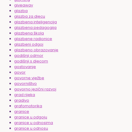
giveaway
glazba
glazba za djecu
glazbena inteligencija
glazbena pedagogija
glazbena škola
glazbene radionice
glazbeni odgoj
glazbeno obrazovanje
godišnji odmor
godišnji s djecom
gostovanje
govor
govorne vježbe
govorništvo
govorno jezični razvoj
grad rijeka
gradivo
grafomotorika
granice
granice u odgoju
granice u odnosima
granice u odnosu