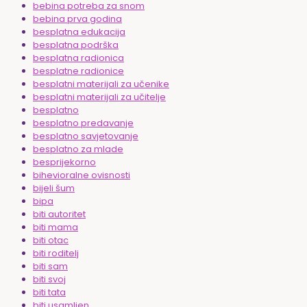
bebina potreba za snom
bebina prva godina
besplatna edukacija
besplatna podrška
besplatna radionica
besplatne radionice
besplatni materijali za učenike
besplatni materijali za učitelje
besplatno
besplatno predavanje
besplatno savjetovanje
besplatno za mlade
besprijekorno
bihevioralne ovisnosti
bijeli šum
bipa
biti autoritet
biti mama
biti otac
biti roditelj
biti sam
biti svoj
biti tata
biti usamljen