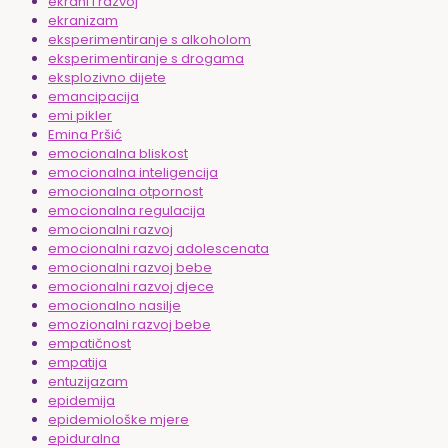
ekrani i razvoj
ekranizam
eksperimentiranje s alkoholom
eksperimentiranje s drogama
eksplozivno dijete
emancipacija
emi pikler
Emina Pršić
emocionalna bliskost
emocionalna inteligencija
emocionalna otpornost
emocionalna regulacija
emocionalni razvoj
emocionalni razvoj adolescenata
emocionalni razvoj bebe
emocionalni razvoj djece
emocionalno nasilje
emozionalni razvoj bebe
empatičnost
empatija
entuzijazam
epidemija
epidemiološke mjere
epiduralna