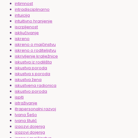
intimnost
intradisciplinarno
intuicija
intuitivno hranjenje
iscrpljenost
isključivanje
iskreno
iskreno o majčinstvu
iskreno o roditeljstvu
iskrivljenje kralježnice
iskustva iz rodilišta
iskustva poroda
iskustva s poroda
iskustva žena
iskustvena radionica
iskustvo poroda
ispiti
istraživanje
itrapersonalni razvoj
Ivana Šešo
ivana štulić
izaozvi dojenja
izazovi dojenja