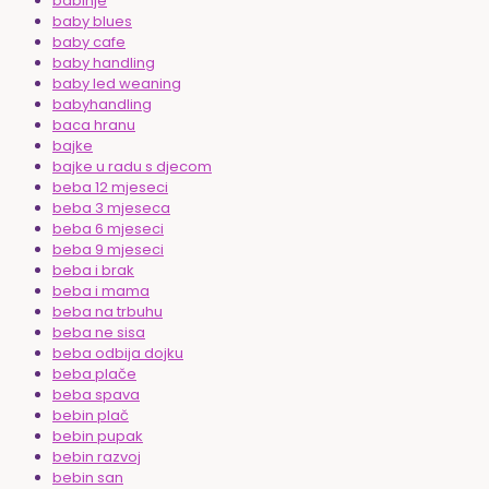
babinje
baby blues
baby cafe
baby handling
baby led weaning
babyhandling
baca hranu
bajke
bajke u radu s djecom
beba 12 mjeseci
beba 3 mjeseca
beba 6 mjeseci
beba 9 mjeseci
beba i brak
beba i mama
beba na trbuhu
beba ne sisa
beba odbija dojku
beba plače
beba spava
bebin plač
bebin pupak
bebin razvoj
bebin san