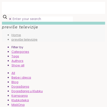
✕
previše televizije
Home
previše televizije
Filter by
Categories
Tags
Authors
Show all
All
Bebe i djeca
Blog
Događanja
Događanja u Klubku
Kampanja
Klubkoteka
MisliOna