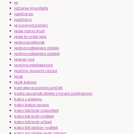
ja
jačanje imuniteta
jasličarac
jasličarci
je li porod počeo
jede samo kruh
jede tri vrste jela
jednogodišnjak
jednoroditeljska obitelj
jednoroditeljske obitelji
jesper juul
jezična inteligencija
jezično govorni razvoj
jezik
jezik ljubavi
kad djeca počinju pričati
kada upoznati dijete s novim partnerom
kaka u pelenu
kako beba spava
kako biti bolji odgojitelj
kako biti bolji roditelj
kako biti bolji učitelj
kako biti dobar roditelj
kako da dijete jede zdravo