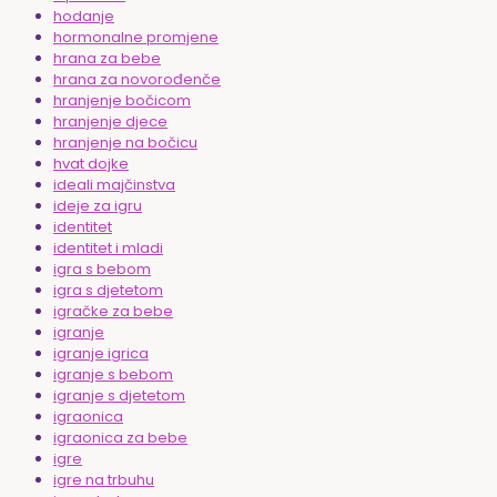
hodanje
hormonalne promjene
hrana za bebe
hrana za novorođenče
hranjenje bočicom
hranjenje djece
hranjenje na bočicu
hvat dojke
ideali majčinstva
ideje za igru
identitet
identitet i mladi
igra s bebom
igra s djetetom
igračke za bebe
igranje
igranje igrica
igranje s bebom
igranje s djetetom
igraonica
igraonica za bebe
igre
igre na trbuhu