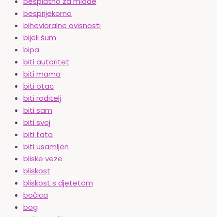
besplatno za mlade
besprijekorno
bihevioralne ovisnosti
bijeli šum
bipa
biti autoritet
biti mama
biti otac
biti roditelj
biti sam
biti svoj
biti tata
biti usamljen
bliske veze
bliskost
bliskost s djetetom
bočica
bog