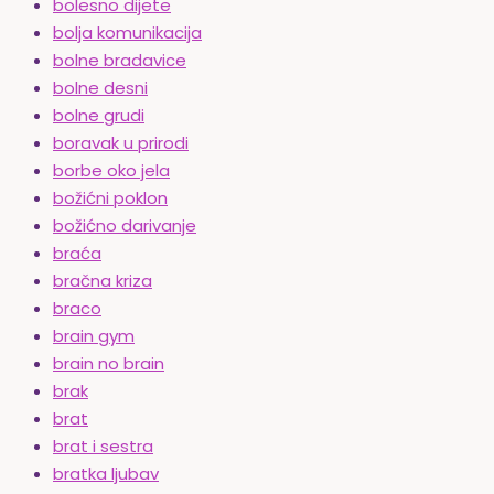
bolesno dijete
bolja komunikacija
bolne bradavice
bolne desni
bolne grudi
boravak u prirodi
borbe oko jela
božićni poklon
božićno darivanje
braća
bračna kriza
braco
brain gym
brain no brain
brak
brat
brat i sestra
bratka ljubav