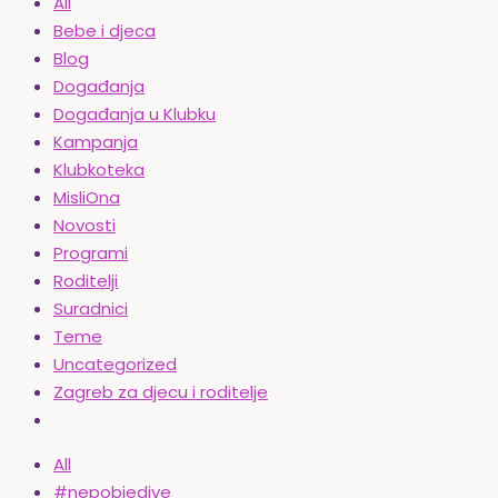
All
Bebe i djeca
Blog
Događanja
Događanja u Klubku
Kampanja
Klubkoteka
MisliOna
Novosti
Programi
Roditelji
Suradnici
Teme
Uncategorized
Zagreb za djecu i roditelje
All
#nepobjedive