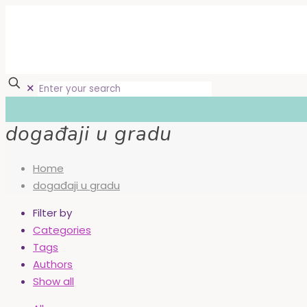
✕
događaji u gradu
Home
događaji u gradu
Filter by
Categories
Tags
Authors
Show all