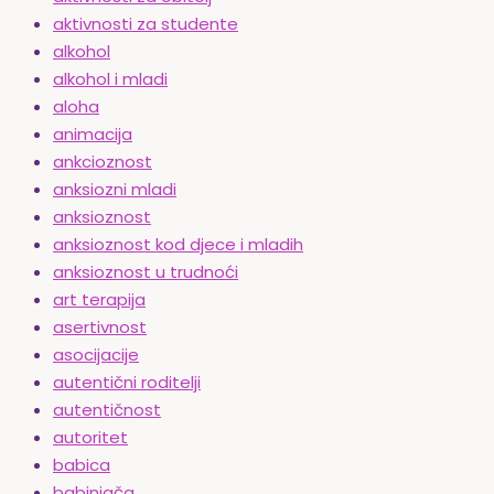
aktivnosti za studente
alkohol
alkohol i mladi
aloha
animacija
ankcioznost
anksiozni mladi
anksioznost
anksioznost kod djece i mladih
anksioznost u trudnoći
art terapija
asertivnost
asocijacije
autentični roditelji
autentičnost
autoritet
babica
babinjača