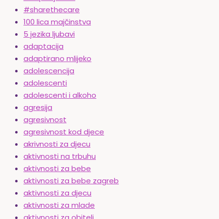
#sharethecare
100 lica majčinstva
5 jezika ljubavi
adaptacija
adaptirano mlijeko
adolescencija
adolescenti
adolescenti i alkoho
agresija
agresivnost
agresivnost kod djece
akrivnosti za djecu
aktivnosti na trbuhu
aktivnosti za bebe
aktivnosti za bebe zagreb
aktivnosti za djecu
aktivnosti za mlade
aktivnosti za obitelj