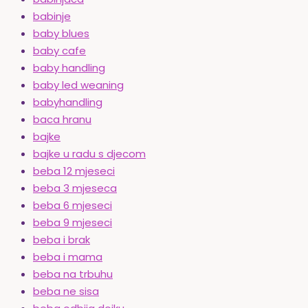
babinje
baby blues
baby cafe
baby handling
baby led weaning
babyhandling
baca hranu
bajke
bajke u radu s djecom
beba 12 mjeseci
beba 3 mjeseca
beba 6 mjeseci
beba 9 mjeseci
beba i brak
beba i mama
beba na trbuhu
beba ne sisa