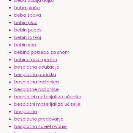
beba odbija dojku
beba plače
beba spava
bebin plač
bebin pupak
bebin razvoj
bebin san
bebina potreba za snom
bebina prva godina
besplatna edukacija
besplatna podrška
besplatna radionica
besplatne radionice
besplatni materijali za učenike
besplatni materijali za učitelje
besplatno
besplatno predavanje
besplatno savjetovanje