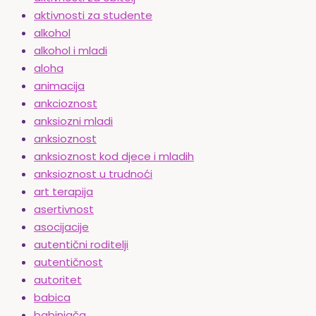
aktivnosti za studente
alkohol
alkohol i mladi
aloha
animacija
ankcioznost
anksiozni mladi
anksioznost
anksioznost kod djece i mladih
anksioznost u trudnoći
art terapija
asertivnost
asocijacije
autentični roditelji
autentičnost
autoritet
babica
babinjača