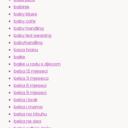
babinje
baby blues
baby cafe
baby handling
baby led weaning
babyhandling
baca hranu
bajke
bajke u radu s djecom
beba 12 mjeseci
beba 3 mjeseca
beba 6 mjeseci
beba 9 mjeseci
beba i brak
beba i mama
beba na trbuhu
beba ne sisa