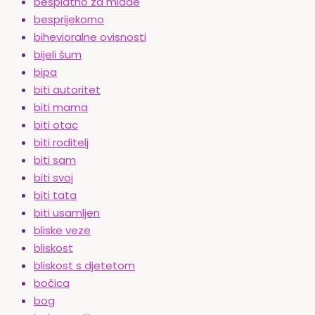
besplatno za mlade
besprijekorno
bihevioralne ovisnosti
bijeli šum
bipa
biti autoritet
biti mama
biti otac
biti roditelj
biti sam
biti svoj
biti tata
biti usamljen
bliske veze
bliskost
bliskost s djetetom
bočica
bog