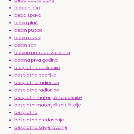
beba odbija dojku
beba plače
beba spava
bebin plač
bebin pupak
bebin razvoj
bebin san
bebina potreba za snom
bebina prva godina
besplatna edukacija
besplatna podrška
besplatna radionica
besplatne radionice
besplatni materijali za učenike
besplatni materijali za učitelje
besplatno
besplatno predavanje
besplatno savjetovanje