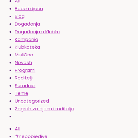
All
Bebe i djeca
Blog
Događanja
Događanja u Klubku
Kampanja
Klubkoteka
MisliOna
Novosti
Programi
Roditelji
Suradnici
Teme
Uncategorized
Zagreb za djecu i roditelje
All
#nepobjedive