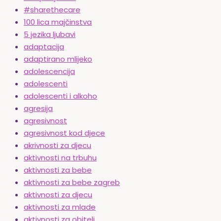
#sharethecare
100 lica majčinstva
5 jezika ljubavi
adaptacija
adaptirano mlijeko
adolescencija
adolescenti
adolescenti i alkoho
agresija
agresivnost
agresivnost kod djece
akrivnosti za djecu
aktivnosti na trbuhu
aktivnosti za bebe
aktivnosti za bebe zagreb
aktivnosti za djecu
aktivnosti za mlade
aktivnosti za obitelj