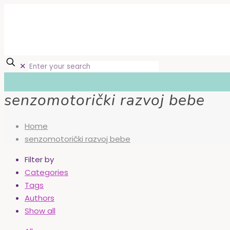
✕
senzomotorički razvoj bebe
Home
senzomotorički razvoj bebe
Filter by
Categories
Tags
Authors
Show all