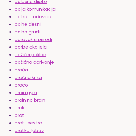
bolesno dijete
bolja komunikacija
bolne bradavice
bolne desni
bolne grudi
boravak u prirodi
borbe oko jela
božićni poklon
božićno darivanje
braća
bračna kriza
braco
brain gym
brain no brain
brak
brat
brat i sestra
bratka ljubav