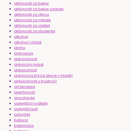
aktivnosti za bebe
aktivnosti za bebe zagreb
aktivnosti za djecu
aktivnosti za mlade
aktivnosti za obitelj
aktivnosti za studente
alkohol
alkohol i mladi
aloha
animacija
ankcioznost
anksiozni mladi
anksioznost
anksioznost kod djece i mladih
anksioznost u trudnoći
art terapija
asertivnost
asocijacije
autentični roditelji
autentičnost
autoritet
babica
babinjača