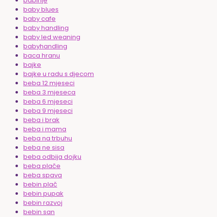
babinje
baby blues
baby cafe
baby handling
baby led weaning
babyhandling
baca hranu
bajke
bajke u radu s djecom
beba 12 mjeseci
beba 3 mjeseca
beba 6 mjeseci
beba 9 mjeseci
beba i brak
beba i mama
beba na trbuhu
beba ne sisa
beba odbija dojku
beba plače
beba spava
bebin plač
bebin pupak
bebin razvoj
bebin san