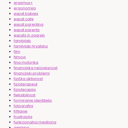
erasmus+
ergonomija
expat babies
expat cafe
expat parenting
expat parents
expats in zagreb
familylab
familylab hrvatska
film
filmovi
fina motorika
financijska neizvjesnost
financijski problemi
fizička aktivnost
fizioterapeut
fizioterapija
fleksibilnost
formiranje identiteta
fotografija
frfljanje
frustracija
funkcionalna medicina
gejming