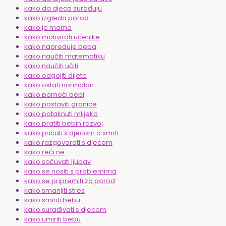
kako da djeca surađuju
kako izgleda porod
kako je mama
kako motivirati učenike
kako napreduje beba
kako naučiti matematiku
kako naučiti učiti
kako odgojiti dijete
kako ostati normalan
kako pomoći bebi
kako postaviti granice
kako potaknuti mlijeko
kako pratiti bebin razvoj
kako pričati s djecom o smrti
kako razgovarati s djecom
kako reći ne
kako sačuvati ljubav
kako se nositi s problemima
kako se pripremiti za porod
kako smanjiti stres
kako smiriti bebu
kako surađivati s djecom
kako umiriti bebu