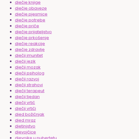
dječje knjige
dječje obaveze
dječje pjesmice
dječje potrebe
dječje priče
dječje prijateljstvo
dječje prkošenje
dječje reakcije
dječje zdravlje
dječji imunitet
dječji jezik
dječji mozak
dječji psiholog
dječji razvoj
dječji strahovi
dječji terapeut
dječji tjedan
dječji vrtić
dječji vrtići
djed božićnjak
djed mraz
djetinjstvo
djevojčice
djevojke u pubertetu