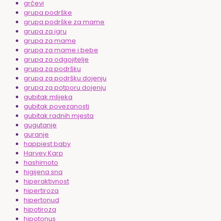
grčevi
grupa podrške
grupa podrške za mame
grupa za igru
grupa za mame
grupa za mame i bebe
grupa za odgojitelje
grupa za podršku
grupa za podršku dojenju
grupa za potporu dojenju
gubitak mlijeka
gubitak povezanosti
gubitak radnih mjesta
gugutanje
guranje
happiest baby
Harvey Karp
hashimoto
higijena sna
hiperaktivnost
hipertiroza
hipertonud
hipotiroza
hipotonus