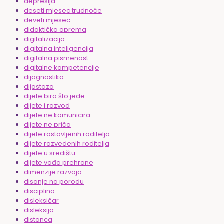
depresija
deseti mjesec trudnoće
deveti mjesec
didaktička oprema
digitalizacija
digitalna inteligencija
digitalna pismenost
digitalne kompetencije
dijagnostika
dijastaza
dijete bira što jede
dijete i razvod
dijete ne komunicira
dijete ne priča
dijete rastavljenih roditelja
dijete razvedenih roditelja
dijete u središtu
dijete vođa prehrane
dimenzije razvoja
disanje na porodu
disciplina
disleksičar
disleksija
distanca