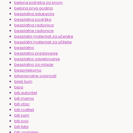
bebina potreba za snom
bebina prva godina
besplatna edukacija
besplatna podrška
besplatna radionica
besplatne radionice
besplatni materijali za učenike
besplatni materijali za učitelje
besplatno
besplatno predavanje
besplatno savjetovanje
besplatno za mlade
besprijekorno
bihevioralne ovisnosti
bijeli šum
bipa
biti autoritet
biti mama
biti otac
biti roditelj
biti sam
biti svoj
biti tata
biti usamljen