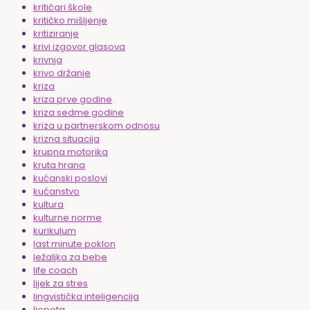
kritičari škole
kritičko mišljenje
kritiziranje
krivi izgovor glasova
krivnja
krivo držanje
kriza
kriza prve godine
kriza sedme godine
kriza u partnerskom odnosu
krizna situacija
krupna motorika
kruta hrana
kućanski poslovi
kućanstvo
kultura
kulturne norme
kurikulum
last minute poklon
ležaljka za bebe
life coach
lijek za stres
lingvistička inteligencija
ljepota