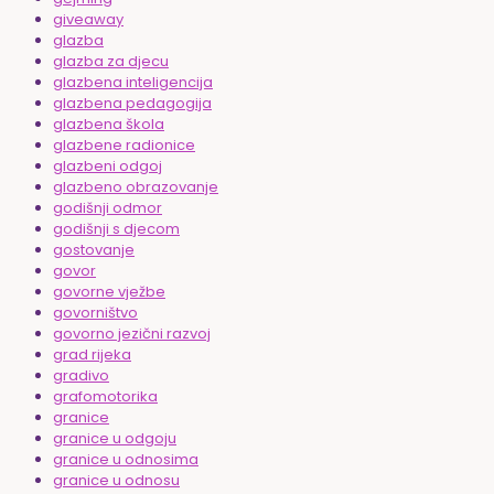
giveaway
glazba
glazba za djecu
glazbena inteligencija
glazbena pedagogija
glazbena škola
glazbene radionice
glazbeni odgoj
glazbeno obrazovanje
godišnji odmor
godišnji s djecom
gostovanje
govor
govorne vježbe
govorništvo
govorno jezični razvoj
grad rijeka
gradivo
grafomotorika
granice
granice u odgoju
granice u odnosima
granice u odnosu