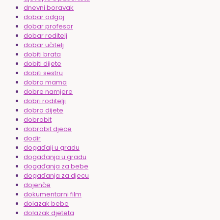
dnevni boravak
dobar odgoj
dobar profesor
dobar roditelj
dobar učitelj
dobiti brata
dobiti dijete
dobiti sestru
dobra mama
dobre namjere
dobri roditelji
dobro dijete
dobrobit
dobrobit djece
dodir
događaji u gradu
događanja u gradu
događanja za bebe
događanja za djecu
dojenče
dokumentarni film
dolazak bebe
dolazak djeteta