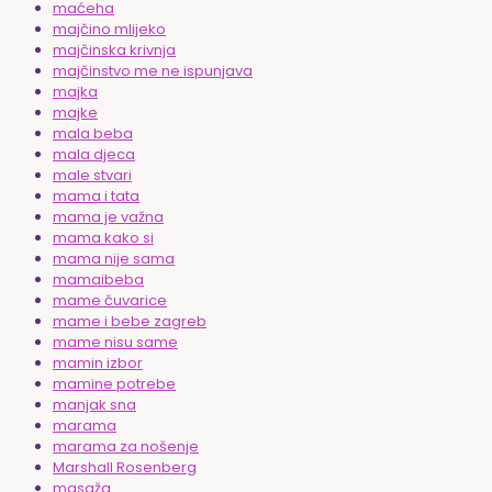
maćeha
majčino mlijeko
majčinska krivnja
majčinstvo me ne ispunjava
majka
majke
mala beba
mala djeca
male stvari
mama i tata
mama je važna
mama kako si
mama nije sama
mamaibeba
mame čuvarice
mame i bebe zagreb
mame nisu same
mamin izbor
mamine potrebe
manjak sna
marama
marama za nošenje
Marshall Rosenberg
masaža