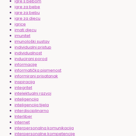
igre s bebom
igre za bebe
igre za bebu
igre za djecu
igrice
imati djecu
imunitet
imunološki sustav
individualni pristup
individualnost
inducirani porod
informacije
informatička pismenost
informirani prisatanak
inspiracija
integritet
intelektualni razvoj
inteligencija
inteligencija tijela
interdisciplinarno
Interliber
internet
interpersonalna komunikacija
interpersonalne kompetencije