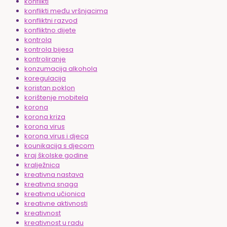
konflikti
konflikti među vršnjacima
konfliktni razvod
konfliktno dijete
kontrola
kontrola bijesa
kontroliranje
konzumacija alkohola
koregulacija
koristan poklon
korištenje mobitela
korona
korona kriza
korona virus
korona virus i djeca
kounikacija s djecom
kraj školske godine
kralježnica
kreativna nastava
kreativna snaga
kreativna učionica
kreativne aktivnosti
kreativnost
kreativnost u radu