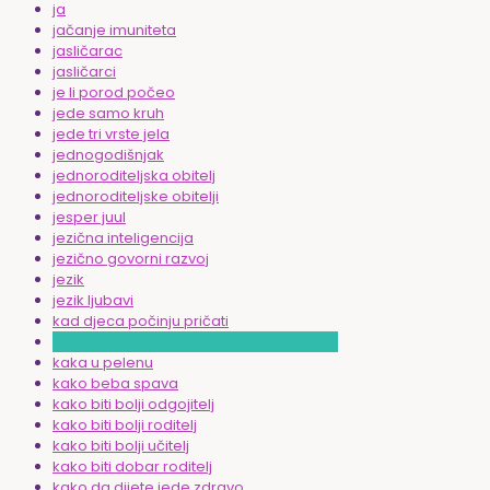
ja
jačanje imuniteta
jasličarac
jasličarci
je li porod počeo
jede samo kruh
jede tri vrste jela
jednogodišnjak
jednoroditeljska obitelj
jednoroditeljske obitelji
jesper juul
jezična inteligencija
jezično govorni razvoj
jezik
jezik ljubavi
kad djeca počinju pričati
kada upoznati dijete s novim partnerom
kaka u pelenu
kako beba spava
kako biti bolji odgojitelj
kako biti bolji roditelj
kako biti bolji učitelj
kako biti dobar roditelj
kako da dijete jede zdravo