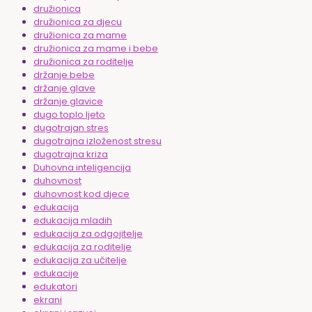
družionica
družionica za djecu
družionica za mame
družionica za mame i bebe
družionica za roditelje
držanje bebe
držanje glave
držanje glavice
dugo toplo ljeto
dugotrajan stres
dugotrajna izloženost stresu
dugotrajna kriza
Duhovna inteligencija
duhovnost
duhovnost kod djece
edukacija
edukacija mladih
edukacija za odgojitelje
edukacija za roditelje
edukacija za učitelje
edukacije
edukatori
ekrani