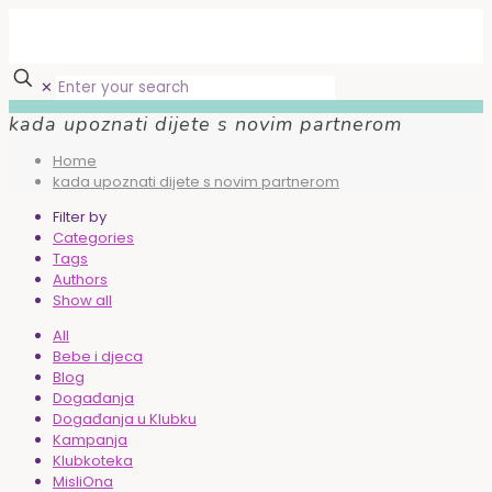
✕
kada upoznati dijete s novim partnerom
Home
kada upoznati dijete s novim partnerom
Filter by
Categories
Tags
Authors
Show all
All
Bebe i djeca
Blog
Događanja
Događanja u Klubku
Kampanja
Klubkoteka
MisliOna