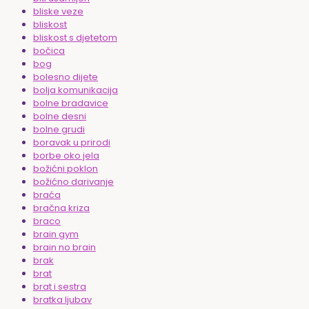
bliske veze
bliskost
bliskost s djetetom
bočica
bog
bolesno dijete
bolja komunikacija
bolne bradavice
bolne desni
bolne grudi
boravak u prirodi
borbe oko jela
božićni poklon
božićno darivanje
braća
bračna kriza
braco
brain gym
brain no brain
brak
brat
brat i sestra
bratka ljubav