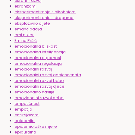
ekrani i razvoj
ekranizam
eksperimentiranje s alkoholom
eksperimentiranje s drogama
eksplozivno dijete
emancipacija
emi pikler
Emina Pršić
emocionalna bliskost
emocionalna inteligencija
emocionalna otpornost
emocionalna regulacija
emocionalni razvoj
emocionalni razvoj adolescenata
emocionalni razvoj bebe
emocionalni razvoj djece
emocionalno nasilje
emozionalni razvoj bebe
empatičnost
empatija
entuzijazam
epidemija
epidemiološke mjere
epiduralna