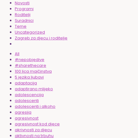
Novosti
Programi
Roditelji
Suradnici
Teme
Uncategorized
Zagreb za djecu i roditelje
All
#nepobjedive
#sharethecare
100 lica majčinstva
5 jezika ljubavi
adaptacija
adaptirano mlijeko
adolescencija
adolescenti
adolescenti i alkoho
agresija
agresivnost
agresivnost kod djece
akrivnosti za djecu
aktivnosti na trbuhu