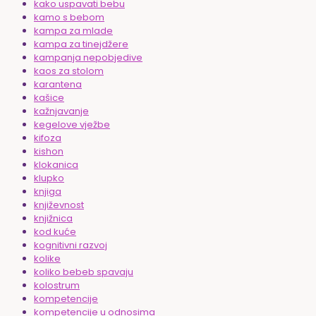
kako uspavati bebu
kamo s bebom
kampa za mlade
kampa za tinejdžere
kampanja nepobjedive
kaos za stolom
karantena
kašice
kažnjavanje
kegelove vježbe
kifoza
kishon
klokanica
klupko
knjiga
književnost
knjižnica
kod kuće
kognitivni razvoj
kolike
koliko bebeb spavaju
kolostrum
kompetencije
kompetencije u odnosima