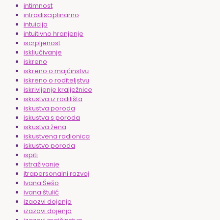
intimnost
intradisciplinarno
intuicija
intuitivno hranjenje
iscrpljenost
isključivanje
iskreno
iskreno o majčinstvu
iskreno o roditeljstvu
iskrivljenje kralježnice
iskustva iz rodilišta
iskustva poroda
iskustva s poroda
iskustva žena
iskustvena radionica
iskustvo poroda
ispiti
istraživanje
itrapersonalni razvoj
Ivana Šešo
ivana štulić
izaozvi dojenja
izazovi dojenja