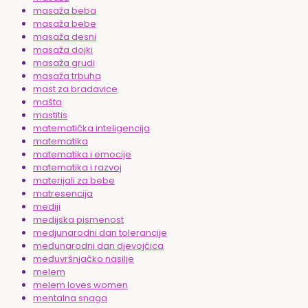
masaža beba
masaža bebe
masaža desni
masaža dojki
masaža grudi
masaža trbuha
mast za bradavice
mašta
mastitis
matematička inteligencija
matematika
matematika i emocije
matematika i razvoj
materijali za bebe
matresencija
mediji
medijska pismenost
medjunarodni dan tolerancije
međunarodni dan djevojčica
međuvršnjačko nasilje
melem
melem loves women
mentalna snaga