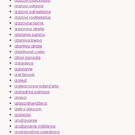
izazovi majčinstva
izazovi odgoja
izazovi odrastanja
izazovi roditeljstva
izazovne teme
izazovno dijete
izbijanje zubića
izbirljiva beba
izbirljivo dijete
izbirljivost u jelu
izbor poroda
izdajalica
izdajanje
izdržljivost
izgled
izgled novorođenčeta
izgradnja odnosa
izlasci
izlasci tinejdžera
izlet s djecom
izolacija
izražavanje
izražavanje mišljenja
izvanbračna zajednica