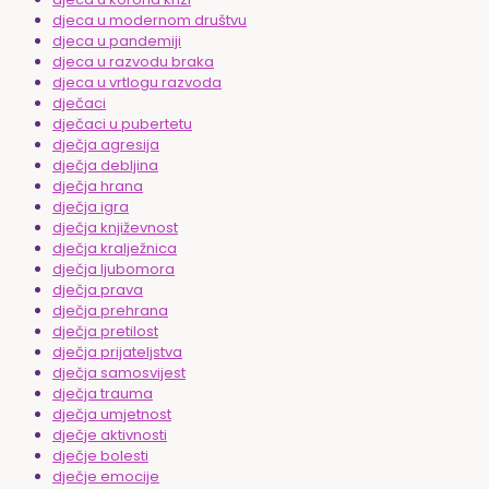
djeca u modernom društvu
djeca u pandemiji
djeca u razvodu braka
djeca u vrtlogu razvoda
dječaci
dječaci u pubertetu
dječja agresija
dječja debljina
dječja hrana
dječja igra
dječja književnost
dječja kralježnica
dječja ljubomora
dječja prava
dječja prehrana
dječja pretilost
dječja prijateljstva
dječja samosvijest
dječja trauma
dječja umjetnost
dječje aktivnosti
dječje bolesti
dječje emocije