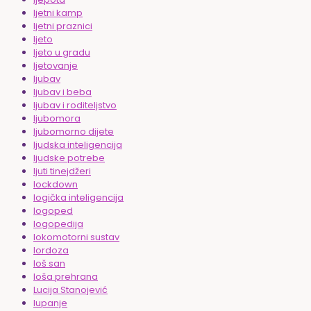
ljetni kamp
ljetni praznici
ljeto
ljeto u gradu
ljetovanje
ljubav
ljubav i beba
ljubav i roditeljstvo
ljubomora
ljubomorno dijete
ljudska inteligencija
ljudske potrebe
ljuti tinejdžeri
lockdown
logička inteligencija
logoped
logopedija
lokomotorni sustav
lordoza
loš san
loša prehrana
Lucija Stanojević
lupanje