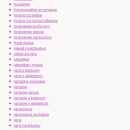
hodanje
hormonalne promjene
hrana za bebe
hrana za novorođenče
hranjenje bočicom
hranjenje djece
hranjenje na bočicu
hvat dojke
ideali majčinstva
ideje za igru
identitet
identitet i mladi
igra s bebom
igra s djetetom
igračke za bebe
igranje
igranje igrica
igranje s bebom
igranje s djetetom
igraonica
igraonica za bebe
igre
igre na trbuhu