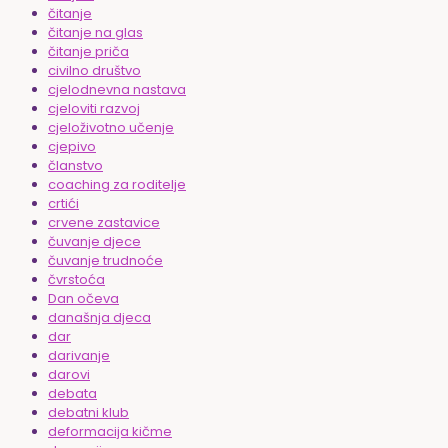
čitanje
čitanje na glas
čitanje priča
civilno društvo
cjelodnevna nastava
cjeloviti razvoj
cjeloživotno učenje
cjepivo
članstvo
coaching za roditelje
crtići
crvene zastavice
čuvanje djece
čuvanje trudnoće
čvrstoća
Dan očeva
današnja djeca
dar
darivanje
darovi
debata
debatni klub
deformacija kičme