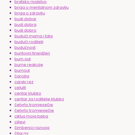
bratsko rivalstvo
briga o mentalnom zdravlju
briga o zdravlju
budi dobar
budi dobra
budi dobro
budući mama i tata
budući roditelji
budućnost
buntovni tinejdžeri
burn out
burne reakcije
burnout
čarolija
carski rez
celulit
centar klubko
centar za roditelje klubko
četvrto tromjesečje
četvrto tromjesječje
ciklus moja beba
ciljevi
čimbenici razvoja
čitaj mi