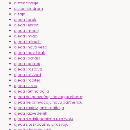
distanciranje
distoni sindrom
dizajn
djeca i brak
djeca i ekrani
djeca i mediji
djeca i mladi
djeca i mladih
djeca i nova veza
djeca i novi brak
djeca i odrasli
djeca i potres
djeca i rastava
djeca i razvod
djeca i roditelji
djeca i stres
djeca i tehnologija
djeca ne prihvaćaju novog partnera
djeca ne prihvaćaju novu partnericu
djeca rastavljenih roditelja
djeca razvedenih
djeca s odstupanjima u razvoju
djeca s teškoćama u razvoju
djeca u korona krizi