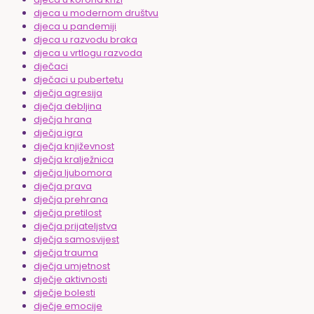
djeca u modernom društvu
djeca u pandemiji
djeca u razvodu braka
djeca u vrtlogu razvoda
dječaci
dječaci u pubertetu
dječja agresija
dječja debljina
dječja hrana
dječja igra
dječja književnost
dječja kralježnica
dječja ljubomora
dječja prava
dječja prehrana
dječja pretilost
dječja prijateljstva
dječja samosvijest
dječja trauma
dječja umjetnost
dječje aktivnosti
dječje bolesti
dječje emocije