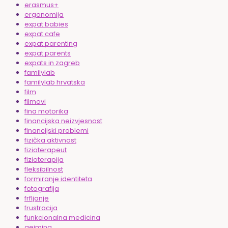
erasmus+
ergonomija
expat babies
expat cafe
expat parenting
expat parents
expats in zagreb
familylab
familylab hrvatska
film
filmovi
fina motorika
financijska neizvjesnost
financijski problemi
fizička aktivnost
fizioterapeut
fizioterapija
fleksibilnost
formiranje identiteta
fotografija
frfljanje
frustracija
funkcionalna medicina
gejming