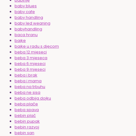
babinje
baby blues
baby cafe
baby handling
baby led weaning
babyhandling
baca hranu
bajke
bajke u radu s djecom
beba 12 mjeseci
beba 3 mjeseca
beba 6 mjeseci
beba 9 mjeseci
beba i brak
beba i mama
beba na trbuhu
beba ne sisa
beba odbija dojku
beba plače
beba spava
bebin plač
bebin pupak
bebin razvoj
bebin san