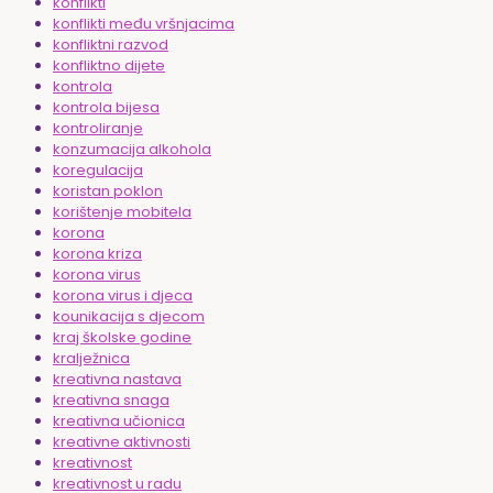
konflikti
konflikti među vršnjacima
konfliktni razvod
konfliktno dijete
kontrola
kontrola bijesa
kontroliranje
konzumacija alkohola
koregulacija
koristan poklon
korištenje mobitela
korona
korona kriza
korona virus
korona virus i djeca
kounikacija s djecom
kraj školske godine
kralježnica
kreativna nastava
kreativna snaga
kreativna učionica
kreativne aktivnosti
kreativnost
kreativnost u radu