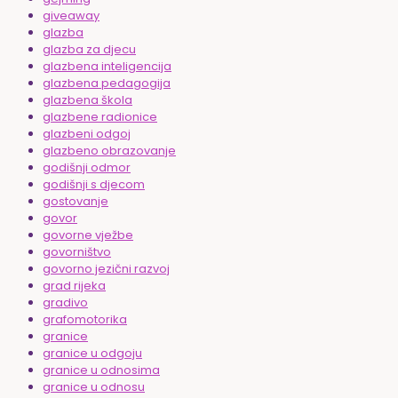
giveaway
glazba
glazba za djecu
glazbena inteligencija
glazbena pedagogija
glazbena škola
glazbene radionice
glazbeni odgoj
glazbeno obrazovanje
godišnji odmor
godišnji s djecom
gostovanje
govor
govorne vježbe
govorništvo
govorno jezični razvoj
grad rijeka
gradivo
grafomotorika
granice
granice u odgoju
granice u odnosima
granice u odnosu