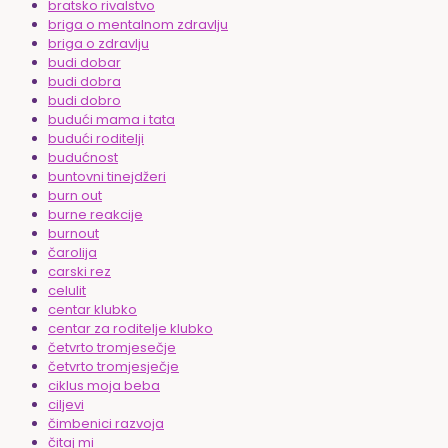
bratsko rivalstvo
briga o mentalnom zdravlju
briga o zdravlju
budi dobar
budi dobra
budi dobro
budući mama i tata
budući roditelji
budućnost
buntovni tinejdžeri
burn out
burne reakcije
burnout
čarolija
carski rez
celulit
centar klubko
centar za roditelje klubko
četvrto tromjesečje
četvrto tromjesječje
ciklus moja beba
ciljevi
čimbenici razvoja
čitaj mi