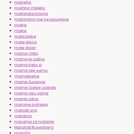
maćeha
majčino mlijeko
majčinska krivnja
majčinstvo me ne ispunjava
majka
majke
mala beba
mala djeca
male stvari
mama i tata
mama je važna
mama kako si
mama nije sama
mamaibeba
mame čuvarice
mame i bebe zagreb
mame nisu same
mamin izbor
mamine potrebe
manjak sna
marama
marama za nošenje
Marshall Rosenberg
masaža