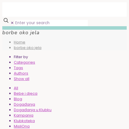
✕
borbe oko jela
Home
borbe oko jela
Filter by
Categories
Tags
Authors
Show all
All
Bebe i djeca
Blog
Događanja
Događanja u Klubku
Kampanja
Klubkoteka
MisliOna