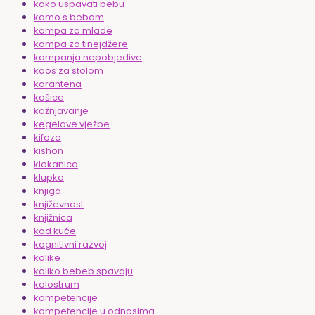
kako uspavati bebu
kamo s bebom
kampa za mlade
kampa za tinejdžere
kampanja nepobjedive
kaos za stolom
karantena
kašice
kažnjavanje
kegelove vježbe
kifoza
kishon
klokanica
klupko
knjiga
književnost
knjižnica
kod kuće
kognitivni razvoj
kolike
koliko bebeb spavaju
kolostrum
kompetencije
kompetencije u odnosima