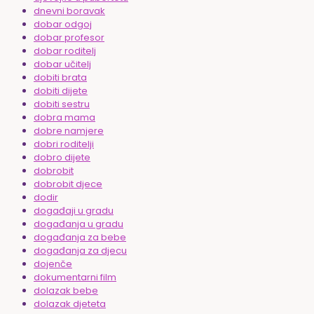
dnevni boravak
dobar odgoj
dobar profesor
dobar roditelj
dobar učitelj
dobiti brata
dobiti dijete
dobiti sestru
dobra mama
dobre namjere
dobri roditelji
dobro dijete
dobrobit
dobrobit djece
dodir
događaji u gradu
događanja u gradu
događanja za bebe
događanja za djecu
dojenče
dokumentarni film
dolazak bebe
dolazak djeteta