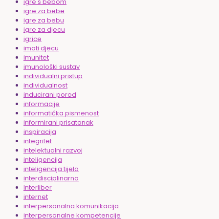
igre s bebom
igre za bebe
igre za bebu
igre za djecu
igrice
imati djecu
imunitet
imunološki sustav
individualni pristup
individualnost
inducirani porod
informacije
informatička pismenost
informirani prisatanak
inspiracija
integritet
intelektualni razvoj
inteligencija
inteligencija tijela
interdisciplinarno
Interliber
internet
interpersonalna komunikacija
interpersonalne kompetencije