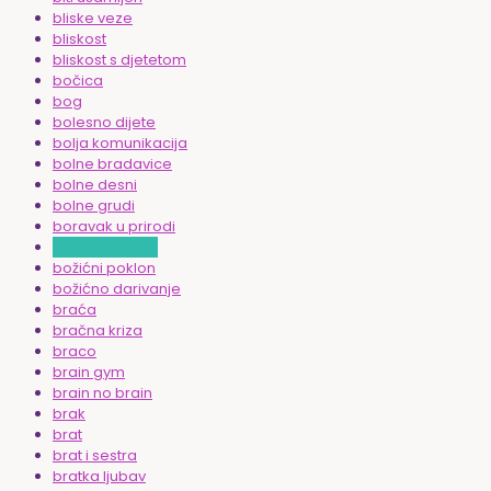
bliske veze
bliskost
bliskost s djetetom
bočica
bog
bolesno dijete
bolja komunikacija
bolne bradavice
bolne desni
bolne grudi
boravak u prirodi
borbe oko jela
božićni poklon
božićno darivanje
braća
bračna kriza
braco
brain gym
brain no brain
brak
brat
brat i sestra
bratka ljubav