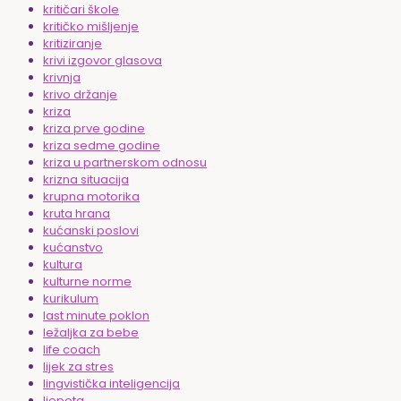
kritičari škole
kritičko mišljenje
kritiziranje
krivi izgovor glasova
krivnja
krivo držanje
kriza
kriza prve godine
kriza sedme godine
kriza u partnerskom odnosu
krizna situacija
krupna motorika
kruta hrana
kućanski poslovi
kućanstvo
kultura
kulturne norme
kurikulum
last minute poklon
ležaljka za bebe
life coach
lijek za stres
lingvistička inteligencija
ljepota