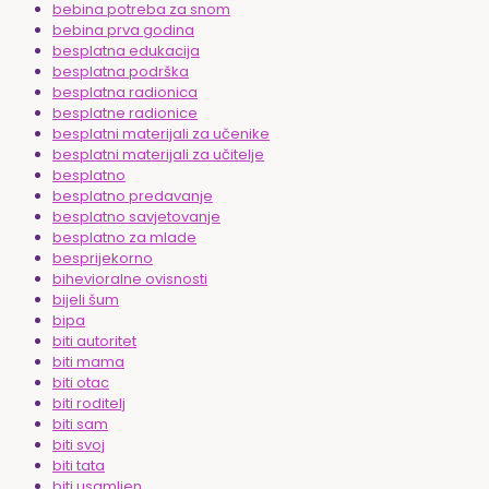
bebina potreba za snom
bebina prva godina
besplatna edukacija
besplatna podrška
besplatna radionica
besplatne radionice
besplatni materijali za učenike
besplatni materijali za učitelje
besplatno
besplatno predavanje
besplatno savjetovanje
besplatno za mlade
besprijekorno
bihevioralne ovisnosti
bijeli šum
bipa
biti autoritet
biti mama
biti otac
biti roditelj
biti sam
biti svoj
biti tata
biti usamljen