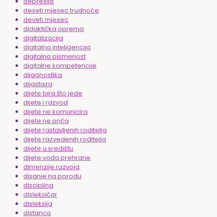
depresija
deseti mjesec trudnoće
deveti mjesec
didaktička oprema
digitalizacija
digitalna inteligencija
digitalna pismenost
digitalne kompetencije
dijagnostika
dijastaza
dijete bira što jede
dijete i razvod
dijete ne komunicira
dijete ne priča
dijete rastavljenih roditelja
dijete razvedenih roditelja
dijete u središtu
dijete vođa prehrane
dimenzije razvoja
disanje na porodu
disciplina
disleksičar
disleksija
distanca