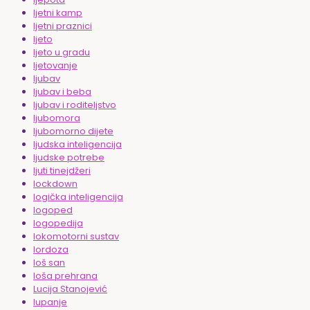
ljetni kamp
ljetni praznici
ljeto
ljeto u gradu
ljetovanje
ljubav
ljubav i beba
ljubav i roditeljstvo
ljubomora
ljubomorno dijete
ljudska inteligencija
ljudske potrebe
ljuti tinejdžeri
lockdown
logička inteligencija
logoped
logopedija
lokomotorni sustav
lordoza
loš san
loša prehrana
Lucija Stanojević
lupanje