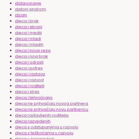
distanciranje
distoni sindrom
dizajn
djeca i brak
djeca i ekrani
djeca i mediji
djeca i mladi
djeca i mladih
djeca i nova veza
djeca i novi brak
djeca i odrasli
djeca i potres
djeca i rastava
djeca i razvod
djeca i roditelji
djeca i stres
djeca i tehnologija
djeca ne prihvaćaju novog partnera
djeca ne prihvaćaju novu partnericu
djeca rastavljenih roditelja
djeca razvedenih
djeca s odstupanjima u razvoju
djeca s teškoćama u razvoju
djeca u korona krizi