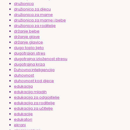
družionica
družionica za djecu
družionica za mame
družionica za mame i bebe
družionica za roditelje
držanje bebe
držanje glave
držanje glavice
dugo toplo ljeto
dugotrajan stres
dugotrajna izloženost stresu
dugotrajna kriza
Duhovna inteligencija
duhovnost
duhovnost kod djece
edukacija
edukacija mladih
edukacija za odgojitelje
edukacija za roditelje
edukacija za učitelje
edukacije
edukatori
ekrani