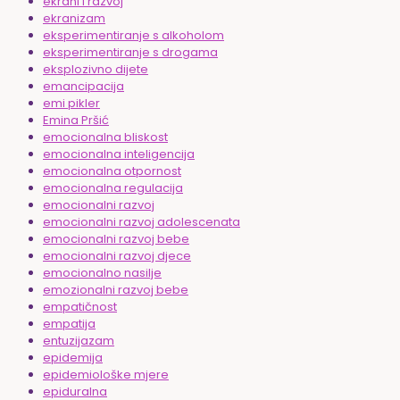
ekrani i razvoj
ekranizam
eksperimentiranje s alkoholom
eksperimentiranje s drogama
eksplozivno dijete
emancipacija
emi pikler
Emina Pršić
emocionalna bliskost
emocionalna inteligencija
emocionalna otpornost
emocionalna regulacija
emocionalni razvoj
emocionalni razvoj adolescenata
emocionalni razvoj bebe
emocionalni razvoj djece
emocionalno nasilje
emozionalni razvoj bebe
empatičnost
empatija
entuzijazam
epidemija
epidemiološke mjere
epiduralna