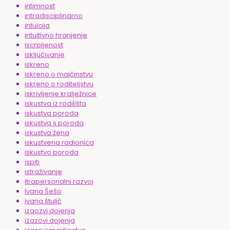
intimnost
intradisciplinarno
intuicija
intuitivno hranjenje
iscrpljenost
isključivanje
iskreno
iskreno o majčinstvu
iskreno o roditeljstvu
iskrivljenje kralježnice
iskustva iz rodilišta
iskustva poroda
iskustva s poroda
iskustva žena
iskustvena radionica
iskustvo poroda
ispiti
istraživanje
itrapersonalni razvoj
Ivana Šešo
ivana štulić
izaozvi dojenja
izazovi dojenja