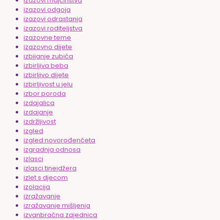
izazovi majčinstva
izazovi odgoja
izazovi odrastanja
izazovi roditeljstva
izazovne teme
izazovno dijete
izbijanje zubića
izbirljiva beba
izbirljivo dijete
izbirljivost u jelu
izbor poroda
izdajalica
izdajanje
izdržljivost
izgled
izgled novorođenčeta
izgradnja odnosa
izlasci
izlasci tinejdžera
izlet s djecom
izolacija
izražavanje
izražavanje mišljenja
izvanbračna zajednica