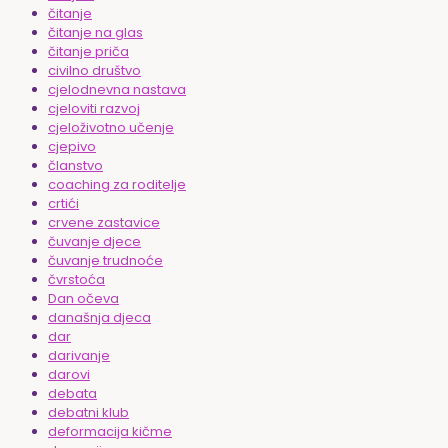
čitanje
čitanje na glas
čitanje priča
civilno društvo
cjelodnevna nastava
cjeloviti razvoj
cjeloživotno učenje
cjepivo
članstvo
coaching za roditelje
crtići
crvene zastavice
čuvanje djece
čuvanje trudnoće
čvrstoća
Dan očeva
današnja djeca
dar
darivanje
darovi
debata
debatni klub
deformacija kičme