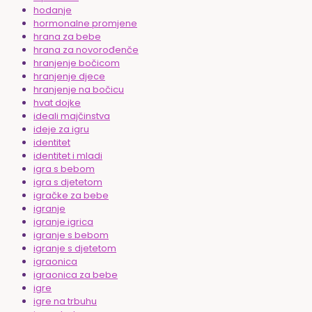
hodanje
hormonalne promjene
hrana za bebe
hrana za novorođenče
hranjenje bočicom
hranjenje djece
hranjenje na bočicu
hvat dojke
ideali majčinstva
ideje za igru
identitet
identitet i mladi
igra s bebom
igra s djetetom
igračke za bebe
igranje
igranje igrica
igranje s bebom
igranje s djetetom
igraonica
igraonica za bebe
igre
igre na trbuhu