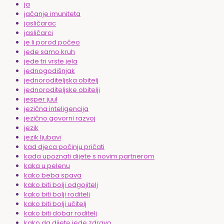
ja
jačanje imuniteta
jasličarac
jasličarci
je li porod počeo
jede samo kruh
jede tri vrste jela
jednogodišnjak
jednoroditeljska obitelj
jednoroditeljske obitelji
jesper juul
jezična inteligencija
jezično govorni razvoj
jezik
jezik ljubavi
kad djeca počinju pričati
kada upoznati dijete s novim partnerom
kaka u pelenu
kako beba spava
kako biti bolji odgojitelj
kako biti bolji roditelj
kako biti bolji učitelj
kako biti dobar roditelj
kako da dijete jede zdravo