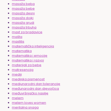
masaža beba
masaža bebe
masaža desni
masaža dojki
masaža grudi
masaža trbuha
mast za bradavice
mašta
mastitis
matematička inteligencija
matematika
matematika i emocije
matematika i razvoj
materijali za bebe
matresencija
mediji
medijska pismenost
medjunarodni dan tolerancije
međunarodni dan djevojčica
međuvršnjačko nasilje
melem
melem loves women
mentalna snaga