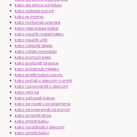
kako da djeca surađuju
kako izgleda porod
kako je mama
kako motivirati učenike
kako napreduje beba
kako naučiti matematiku
kako naučiti učiti
kako odgojiti dijete
kako ostati normalan
kako pomoći bebi
kako postaviti granice
kako potaknuti mlijeko
kako pratiti bebin razvoj
kako pričati s djecom o smrti
kako razgovarati s djecom
kako reći ne
kako sačuvati ljubav
kako se nositi s problemima
kako se pripremiti za porod
kako smanjiti stres
kako smiriti bebu
kako surađivati s djecom
kako umiriti bebu