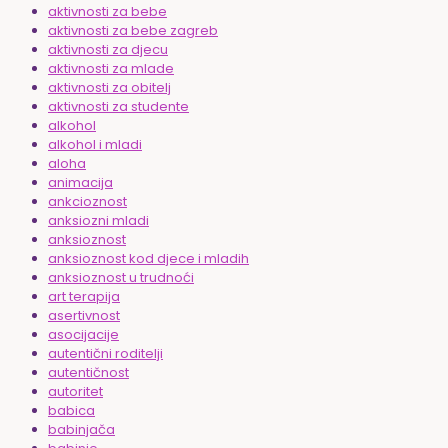
aktivnosti za bebe
aktivnosti za bebe zagreb
aktivnosti za djecu
aktivnosti za mlade
aktivnosti za obitelj
aktivnosti za studente
alkohol
alkohol i mladi
aloha
animacija
ankcioznost
anksiozni mladi
anksioznost
anksioznost kod djece i mladih
anksioznost u trudnoći
art terapija
asertivnost
asocijacije
autentični roditelji
autentičnost
autoritet
babica
babinjača