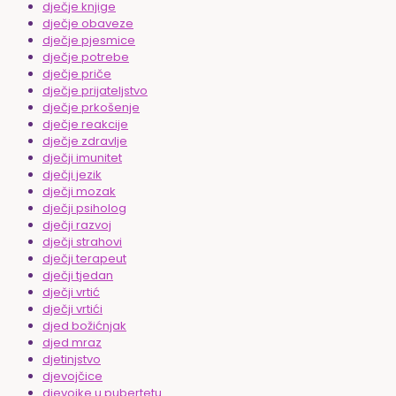
dječje knjige
dječje obaveze
dječje pjesmice
dječje potrebe
dječje priče
dječje prijateljstvo
dječje prkošenje
dječje reakcije
dječje zdravlje
dječji imunitet
dječji jezik
dječji mozak
dječji psiholog
dječji razvoj
dječji strahovi
dječji terapeut
dječji tjedan
dječji vrtić
dječji vrtići
djed božićnjak
djed mraz
djetinjstvo
djevojčice
djevojke u pubertetu