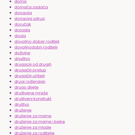
doma
domaća zadaća
donacija
donacija udruzi
doručak
dosada
doula
dovoljno dobar roditelj
dovoljnodobri roditelji
doživljaj
driuštvo
drugaciji od drugih
drugačiji pristup
drugačiji učitelji
drugi rođendan
drugo dijete
društvene mreže
društveni konstrukt
društvo
druženje
druženje za mame
druženje za mame i bebe
druženje za mlade
druženje za roditelje