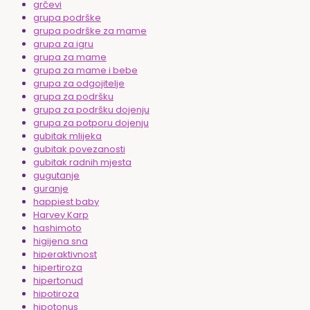
grčevi
grupa podrške
grupa podrške za mame
grupa za igru
grupa za mame
grupa za mame i bebe
grupa za odgojitelje
grupa za podršku
grupa za podršku dojenju
grupa za potporu dojenju
gubitak mlijeka
gubitak povezanosti
gubitak radnih mjesta
gugutanje
guranje
happiest baby
Harvey Karp
hashimoto
higijena sna
hiperaktivnost
hipertiroza
hipertonud
hipotiroza
hipotonus