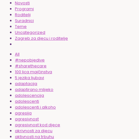
Novosti
Programi
Roditelji
Suradnici
Teme
Uncategorized
Zagreb za djecu i roditelje
All
#nepobjedive
#sharethecare
100 lica majčinstva
5 jezika ljubavi
adaptacija
adaptirano mlijeko
adolescencija
adolescenti
adolescenti i alkoho
agresija
agresivnost
agresivnost kod djece
akrivnosti za djecu
aktivnosti na trbuhu