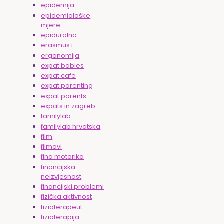
epidemija
epidemiološke
mjere
epiduralna
erasmus+
ergonomija
expat babies
expat cafe
expat parenting
expat parents
expats in zagreb
familylab
familylab hrvatska
film
filmovi
fina motorika
financijska
neizvjesnost
financijski problemi
fizička aktivnost
fizioterapeut
fizioterapija