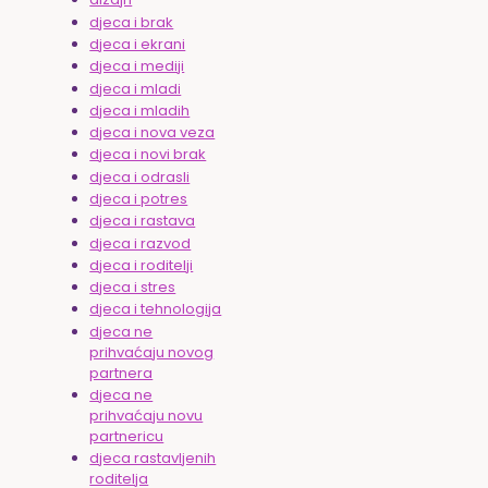
djeca i brak
djeca i ekrani
djeca i mediji
djeca i mladi
djeca i mladih
djeca i nova veza
djeca i novi brak
djeca i odrasli
djeca i potres
djeca i rastava
djeca i razvod
djeca i roditelji
djeca i stres
djeca i tehnologija
djeca ne
prihvaćaju novog
partnera
djeca ne
prihvaćaju novu
partnericu
djeca rastavljenih
roditelja