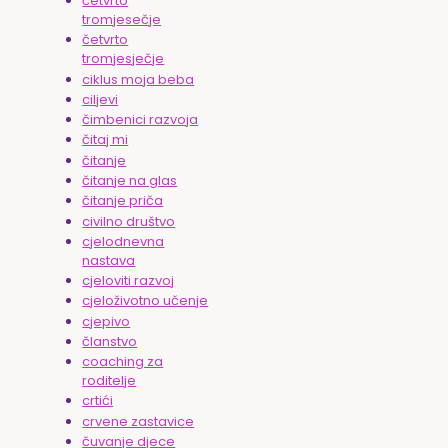
četvrto
tromjesečje
četvrto
tromjesječje
ciklus moja beba
ciljevi
čimbenici razvoja
čitaj mi
čitanje
čitanje na glas
čitanje priča
civilno društvo
cjelodnevna
nastava
cjeloviti razvoj
cjeloživotno učenje
cjepivo
članstvo
coaching za
roditelje
crtići
crvene zastavice
čuvanje djece