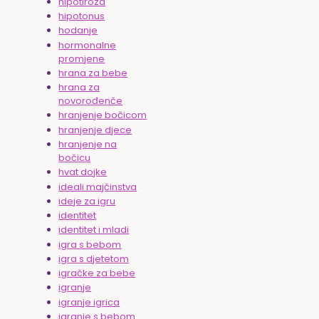
hipotiroza
hipotonus
hodanje
hormonalne
promjene
hrana za bebe
hrana za
novorođenče
hranjenje bočicom
hranjenje djece
hranjenje na
bočicu
hvat dojke
ideali majčinstva
ideje za igru
identitet
identitet i mladi
igra s bebom
igra s djetetom
igračke za bebe
igranje
igranje igrica
igranje s bebom