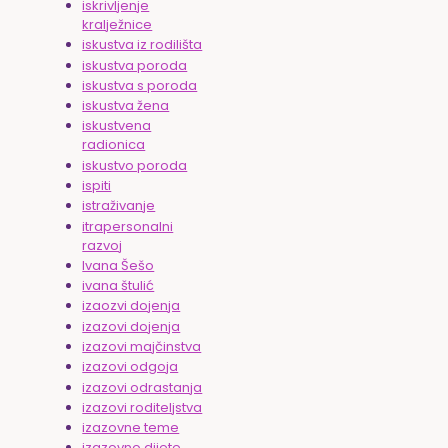
iskrivljenje
kralježnice
iskustva iz rodilišta
iskustva poroda
iskustva s poroda
iskustva žena
iskustvena
radionica
iskustvo poroda
ispiti
istraživanje
itrapersonalni
razvoj
Ivana Šešo
ivana štulić
izaozvi dojenja
izazovi dojenja
izazovi majčinstva
izazovi odgoja
izazovi odrastanja
izazovi roditeljstva
izazovne teme
izazovno dijete