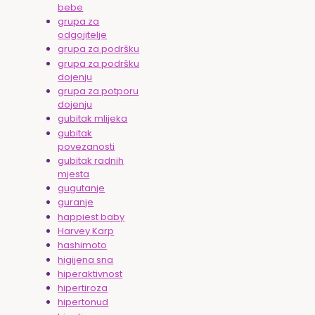
bebe
grupa za
odgojitelje
grupa za podršku
grupa za podršku
dojenju
grupa za potporu
dojenju
gubitak mlijeka
gubitak
povezanosti
gubitak radnih
mjesta
gugutanje
guranje
happiest baby
Harvey Karp
hashimoto
higijena sna
hiperaktivnost
hipertiroza
hipertonud