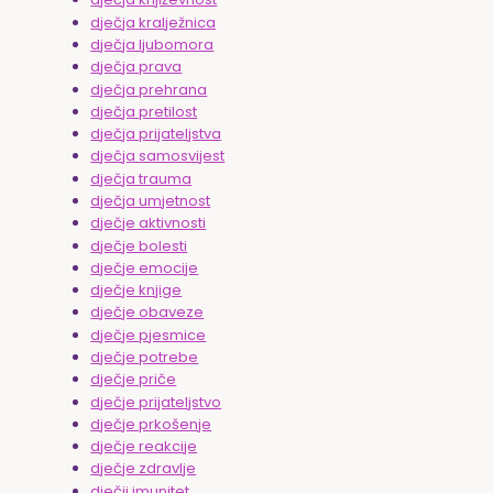
dječja kralježnica
dječja ljubomora
dječja prava
dječja prehrana
dječja pretilost
dječja prijateljstva
dječja samosvijest
dječja trauma
dječja umjetnost
dječje aktivnosti
dječje bolesti
dječje emocije
dječje knjige
dječje obaveze
dječje pjesmice
dječje potrebe
dječje priče
dječje prijateljstvo
dječje prkošenje
dječje reakcije
dječje zdravlje
dječji imunitet