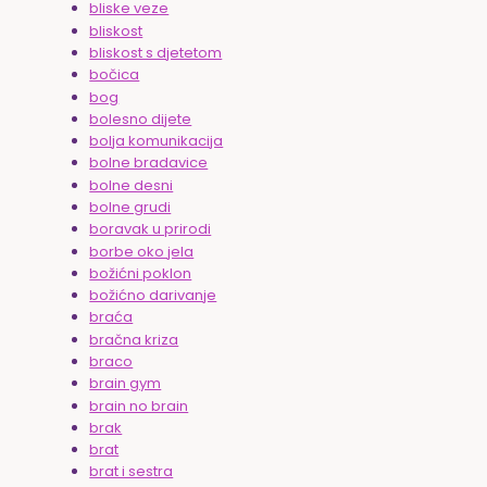
bliske veze
bliskost
bliskost s djetetom
bočica
bog
bolesno dijete
bolja komunikacija
bolne bradavice
bolne desni
bolne grudi
boravak u prirodi
borbe oko jela
božićni poklon
božićno darivanje
braća
bračna kriza
braco
brain gym
brain no brain
brak
brat
brat i sestra