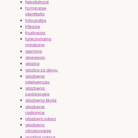
fleksibilnost
formiranje
identiteta
fotografija
frfljanje
frustracija
funkcionalna
medicina
gejming
giveaway
glazba
glazba za djecu
glazbena
inteligencija
glazbena
pedagogija
glazbena škola
glazbene
radionice
glazbeni odgoj
glazbeno
obrazovanje
godišnji odmor