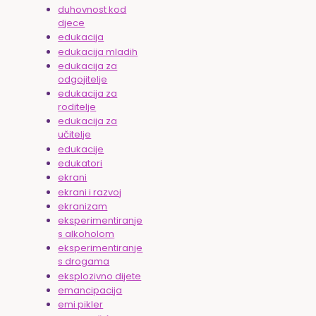
duhovnost kod
djece
edukacija
edukacija mladih
edukacija za
odgojitelje
edukacija za
roditelje
edukacija za
učitelje
edukacije
edukatori
ekrani
ekrani i razvoj
ekranizam
eksperimentiranje
s alkoholom
eksperimentiranje
s drogama
eksplozivno dijete
emancipacija
emi pikler