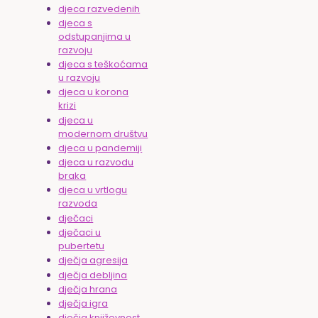
djeca razvedenih
djeca s
odstupanjima u
razvoju
djeca s teškoćama
u razvoju
djeca u korona
krizi
djeca u
modernom društvu
djeca u pandemiji
djeca u razvodu
braka
djeca u vrtlogu
razvoda
dječaci
dječaci u
pubertetu
dječja agresija
dječja debljina
dječja hrana
dječja igra
dječja književnost