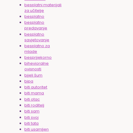
besplatni materijali
za učitelje
besplatno
besplatno
predavanje
besplatno
savjetovanje
besplatno za
mlade
besprijekorno
bihevioralne
ovisnosti
bijeli šum
bipa
biti autoritet
biti mama
biti otac
biti roditelj
biti sam
biti svoj
biti tata
biti usamljen