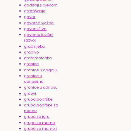
godišnji s djecom
gostovanje
govor
govorne vježbe
govorništvo
govorno jezični
razvoj
grad rijeka
gradivo
grafomotorika
granice
granice u odgoju
granice u
odnosima
granice u odnosu
grčevi
grupa podrške
grupa podrške za
mame
grupa za igru
grupa za mame
grupa za mame i