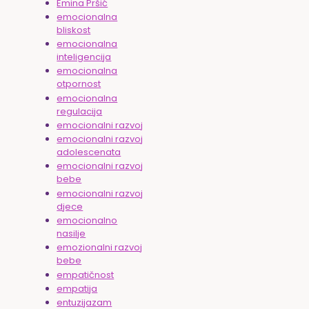
Emina Pršić
emocionalna
bliskost
emocionalna
inteligencija
emocionalna
otpornost
emocionalna
regulacija
emocionalni razvoj
emocionalni razvoj
adolescenata
emocionalni razvoj
bebe
emocionalni razvoj
djece
emocionalno
nasilje
emozionalni razvoj
bebe
empatičnost
empatija
entuzijazam