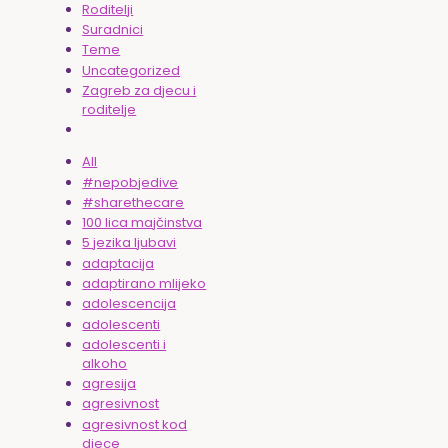
Roditelji
Suradnici
Teme
Uncategorized
Zagreb za djecu i
roditelje
All
#nepobjedive
#sharethecare
100 lica majčinstva
5 jezika ljubavi
adaptacija
adaptirano mlijeko
adolescencija
adolescenti
adolescenti i
alkoho
agresija
agresivnost
agresivnost kod
djece