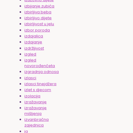
izbijanje zubića
izbirljiva beba
izbirljivo dijete
izbirljivost u jelu
izbor poroda
izdajalica
izdajanje
izdržljivost
izgled
izgled
novorođenčeta
izgradnja odnosa
izlasci
izlasci tinejdžera
izlet s djecom
izolacija
izražavanje
izražavanje
mišljenja
izvanbračna
zajednica
ja