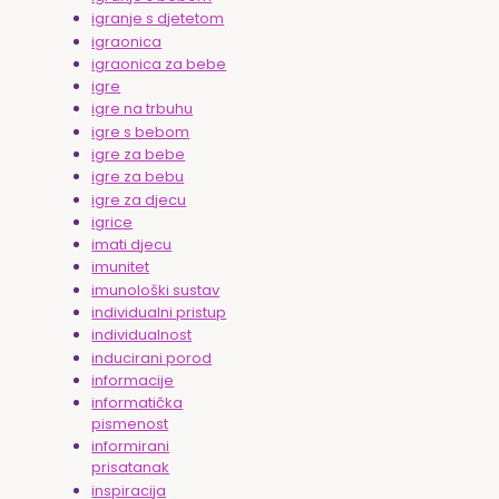
igranje s djetetom
igraonica
igraonica za bebe
igre
igre na trbuhu
igre s bebom
igre za bebe
igre za bebu
igre za djecu
igrice
imati djecu
imunitet
imunološki sustav
individualni pristup
individualnost
inducirani porod
informacije
informatička
pismenost
informirani
prisatanak
inspiracija