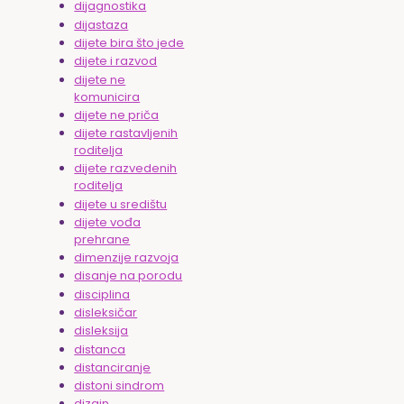
dijagnostika
dijastaza
dijete bira što jede
dijete i razvod
dijete ne
komunicira
dijete ne priča
dijete rastavljenih
roditelja
dijete razvedenih
roditelja
dijete u središtu
dijete vođa
prehrane
dimenzije razvoja
disanje na porodu
disciplina
disleksičar
disleksija
distanca
distanciranje
distoni sindrom
dizajn