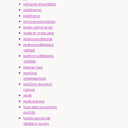
jačanje imuniteta
jasličarac
jasličarci
je li porod počeo
jede samo kruh
jede tri vrste jela
jednogodišnjak
jednoroditeljska
obitelj
jednoroditeljske
obitelji
jesper juul
jezična
inteligencija
jezično govorni
razvoj
jezik
jezik ljubavi
kad djeca počinju
pričati
kada upoznati
dijete s novim