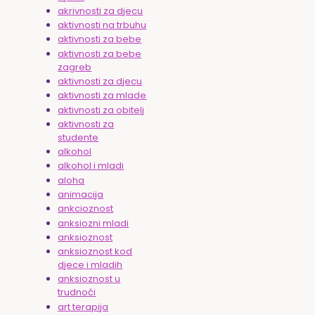
akrivnosti za djecu
aktivnosti na trbuhu
aktivnosti za bebe
aktivnosti za bebe
zagreb
aktivnosti za djecu
aktivnosti za mlade
aktivnosti za obitelj
aktivnosti za
studente
alkohol
alkohol i mladi
aloha
animacija
ankcioznost
anksiozni mladi
anksioznost
anksioznost kod
djece i mladih
anksioznost u
trudnoći
art terapija