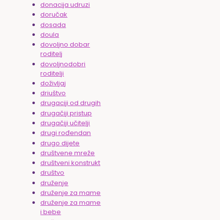
donacija udruzi
doručak
dosada
doula
dovoljno dobar
roditelj
dovoljnodobri
roditelji
doživljaj
driuštvo
drugaciji od drugih
drugačiji pristup
drugačiji učitelji
drugi rođendan
drugo dijete
društvene mreže
društveni konstrukt
društvo
druženje
druženje za mame
druženje za mame
i bebe