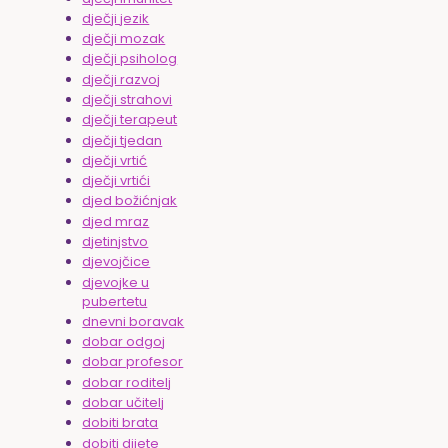
dječji jezik
dječji mozak
dječji psiholog
dječji razvoj
dječji strahovi
dječji terapeut
dječji tjedan
dječji vrtić
dječji vrtići
djed božićnjak
djed mraz
djetinjstvo
djevojčice
djevojke u
pubertetu
dnevni boravak
dobar odgoj
dobar profesor
dobar roditelj
dobar učitelj
dobiti brata
dobiti dijete