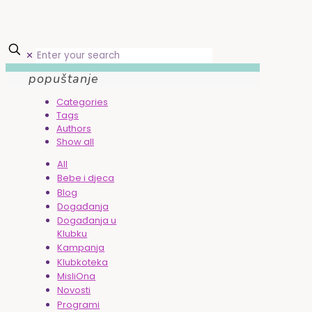
✕
popuštanje
Categories
Tags
Authors
Show all
All
Bebe i djeca
Blog
Događanja
Događanja u
Klubku
Kampanja
Klubkoteka
MisliOna
Novosti
Programi