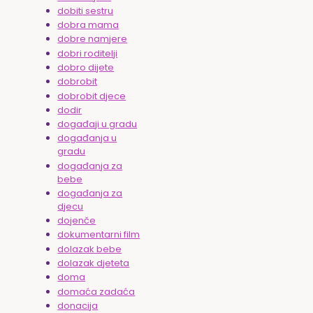
dobiti sestru
dobra mama
dobre namjere
dobri roditelji
dobro dijete
dobrobit
dobrobit djece
dodir
događaji u gradu
događanja u
gradu
događanja za
bebe
događanja za
djecu
dojenče
dokumentarni film
dolazak bebe
dolazak djeteta
doma
domaća zadaća
donacija