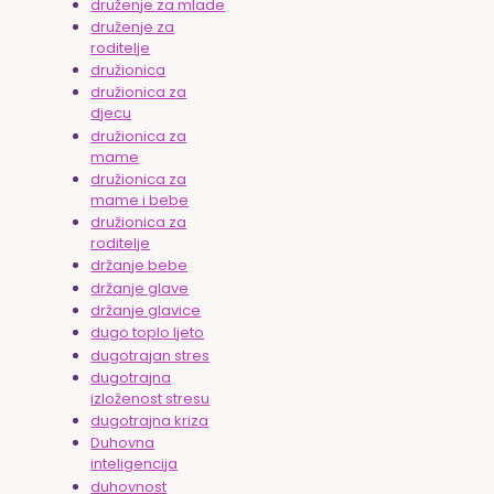
druženje za mlade
druženje za
roditelje
družionica
družionica za
djecu
družionica za
mame
družionica za
mame i bebe
družionica za
roditelje
držanje bebe
držanje glave
držanje glavice
dugo toplo ljeto
dugotrajan stres
dugotrajna
izloženost stresu
dugotrajna kriza
Duhovna
inteligencija
duhovnost