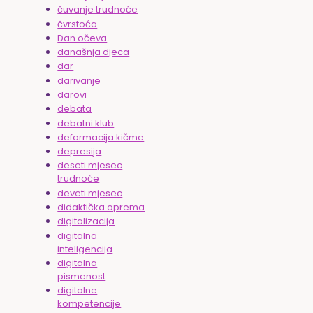
čuvanje trudnoće
čvrstoća
Dan očeva
današnja djeca
dar
darivanje
darovi
debata
debatni klub
deformacija kičme
depresija
deseti mjesec
trudnoće
deveti mjesec
didaktička oprema
digitalizacija
digitalna
inteligencija
digitalna
pismenost
digitalne
kompetencije