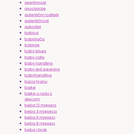
asertivnost
asocijacije
autentični roditelji
autentičnost
autoritet
babica
babinjača
babinje
baby blues
baby cafe
baby handling
baby led weaning
babyhandling
baca hranu
bajke
bajke u radu s
djecom
beba 12 mjeseci
beba 3 mjeseca
beba 6 mjeseci
beba 9 mjeseci
beba i brak