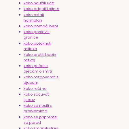
kako naučiti učiti
kako odgojiti dijete
kako ostati
normalan
kako pomoći bebi
kako postaviti
granice
kako potaknuti
mlijeko
kako pratiti bebin
razvoj
kako pričati s
djecom o smrti
kako razgovarati s
djecom
kako reći ne
kako sačuvati
ljubav
kako se nositi s
problemima
kako se pripremiti
za porod
kako smanjiti stres