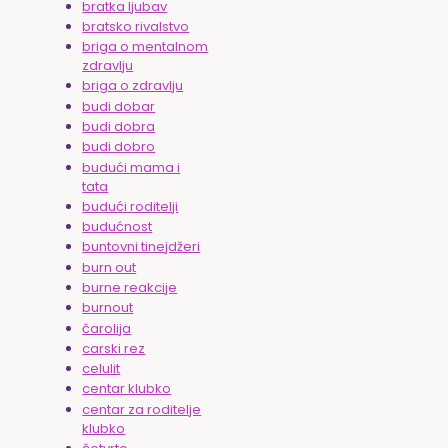
bratka ljubav
bratsko rivalstvo
briga o mentalnom
zdravlju
briga o zdravlju
budi dobar
budi dobra
budi dobro
budući mama i
tata
budući roditelji
budućnost
buntovni tinejdžeri
burn out
burne reakcije
burnout
čarolija
carski rez
celulit
centar klubko
centar za roditelje
klubko