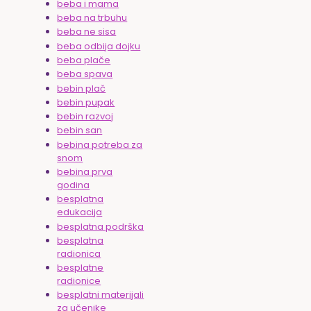
beba i mama
beba na trbuhu
beba ne sisa
beba odbija dojku
beba plače
beba spava
bebin plač
bebin pupak
bebin razvoj
bebin san
bebina potreba za
snom
bebina prva
godina
besplatna
edukacija
besplatna podrška
besplatna
radionica
besplatne
radionice
besplatni materijali
za učenike