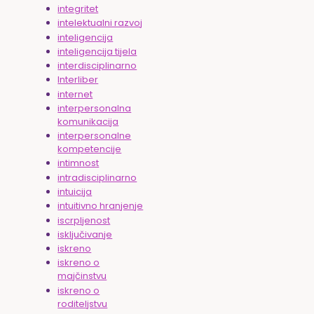
integritet
intelektualni razvoj
inteligencija
inteligencija tijela
interdisciplinarno
Interliber
internet
interpersonalna
komunikacija
interpersonalne
kompetencije
intimnost
intradisciplinarno
intuicija
intuitivno hranjenje
iscrpljenost
isključivanje
iskreno
iskreno o
majčinstvu
iskreno o
roditeljstvu