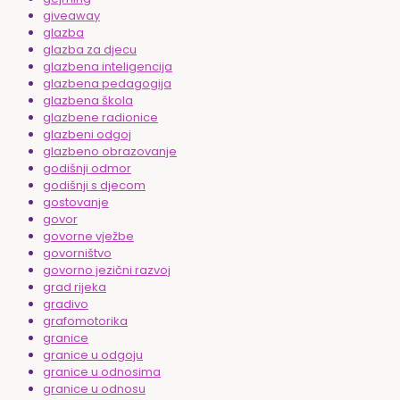
giveaway
glazba
glazba za djecu
glazbena inteligencija
glazbena pedagogija
glazbena škola
glazbene radionice
glazbeni odgoj
glazbeno obrazovanje
godišnji odmor
godišnji s djecom
gostovanje
govor
govorne vježbe
govorništvo
govorno jezični razvoj
grad rijeka
gradivo
grafomotorika
granice
granice u odgoju
granice u odnosima
granice u odnosu