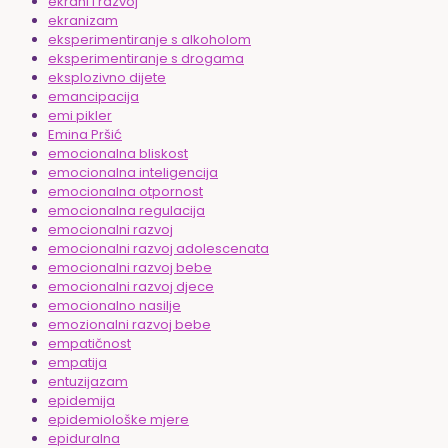
ekrani i razvoj
ekranizam
eksperimentiranje s alkoholom
eksperimentiranje s drogama
eksplozivno dijete
emancipacija
emi pikler
Emina Pršić
emocionalna bliskost
emocionalna inteligencija
emocionalna otpornost
emocionalna regulacija
emocionalni razvoj
emocionalni razvoj adolescenata
emocionalni razvoj bebe
emocionalni razvoj djece
emocionalno nasilje
emozionalni razvoj bebe
empatičnost
empatija
entuzijazam
epidemija
epidemiološke mjere
epiduralna