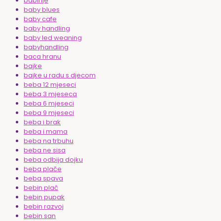
babinje
baby blues
baby cafe
baby handling
baby led weaning
babyhandling
baca hranu
bajke
bajke u radu s djecom
beba 12 mjeseci
beba 3 mjeseca
beba 6 mjeseci
beba 9 mjeseci
beba i brak
beba i mama
beba na trbuhu
beba ne sisa
beba odbija dojku
beba plače
beba spava
bebin plač
bebin pupak
bebin razvoj
bebin san