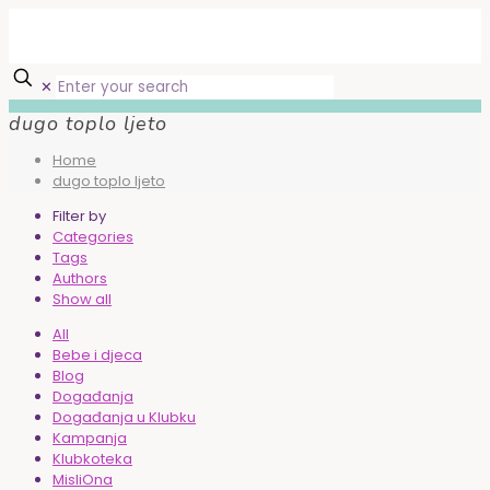
✕
dugo toplo ljeto
Home
dugo toplo ljeto
Filter by
Categories
Tags
Authors
Show all
All
Bebe i djeca
Blog
Događanja
Događanja u Klubku
Kampanja
Klubkoteka
MisliOna