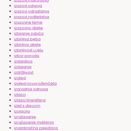
izazovi majčinstva
izazovi odgoja
izazovi odrastanja
izazovi roditeljstva
izazovne teme
izazovno dijete
izbijanje zubića
izbirljiva beba
izbirljivo dijete
izbirljivost u jelu
izbor poroda
izdajalica
izdajanje
izdržljivost
izgled
izgled novorođenčeta
izgradnja odnosa
izlasci
izlasci tinejdžera
izlet s djecom
izolacija
izražavanje
izražavanje mišljenja
izvanbračna zajednica