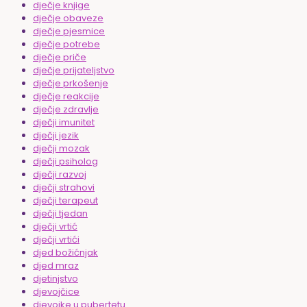
dječje knjige
dječje obaveze
dječje pjesmice
dječje potrebe
dječje priče
dječje prijateljstvo
dječje prkošenje
dječje reakcije
dječje zdravlje
dječji imunitet
dječji jezik
dječji mozak
dječji psiholog
dječji razvoj
dječji strahovi
dječji terapeut
dječji tjedan
dječji vrtić
dječji vrtići
djed božićnjak
djed mraz
djetinjstvo
djevojčice
djevojke u pubertetu