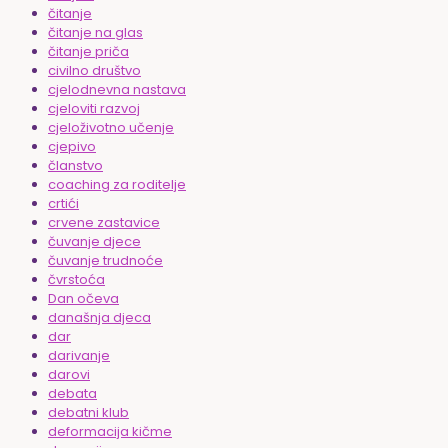
čitanje
čitanje na glas
čitanje priča
civilno društvo
cjelodnevna nastava
cjeloviti razvoj
cjeloživotno učenje
cjepivo
članstvo
coaching za roditelje
crtići
crvene zastavice
čuvanje djece
čuvanje trudnoće
čvrstoća
Dan očeva
današnja djeca
dar
darivanje
darovi
debata
debatni klub
deformacija kičme