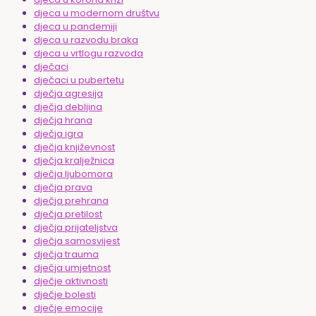
djeca u modernom društvu
djeca u pandemiji
djeca u razvodu braka
djeca u vrtlogu razvoda
dječaci
dječaci u pubertetu
dječja agresija
dječja debljina
dječja hrana
dječja igra
dječja književnost
dječja kralježnica
dječja ljubomora
dječja prava
dječja prehrana
dječja pretilost
dječja prijateljstva
dječja samosvijest
dječja trauma
dječja umjetnost
dječje aktivnosti
dječje bolesti
dječje emocije