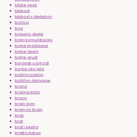
bliske veze
bliskost
bliskost s djetetom
bočica
bog
bolesno dijete
bolja komunikacija
bolne bradavice
bolne desni
bolne grudi
boravak u prirodi
borbe oko jela
božićni poklon
božićno darivanje
braća
bračna kriza
braco
brain gym
brain no brain
brak
brat
brat i sestra
bratka ljubav