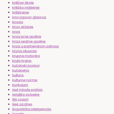
kritičari škole
kritičko mišljenje
kritiziranje
krivi izgovor glasova
krivnja
krivo držanje
kriza
kriza prve godine
kriza sedme godine
kriza u partnerskom odnosu
krizna situacija
krupna motorika
kruta hrana
kućanski poslovi
kućanstvo
kultura
kulturne norme
kurikulum
last minute poklon
ležaljka za bebe
life coach
lijek za stres
lingvistička inteligencija
ljepota