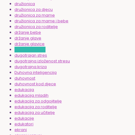
družionica
družionica za djecu
družionica za mame
družionica za mame i bebe
družionica za roditelje
držanje bebe
držanje glave
držanje glavice
dugo toplo ljeto
dugotrajan stres
dugotrajna izloženost stresu
dugotrajna kriza
Duhovna inteligencija
duhovnost
duhovnost kod djece
edukacija
edukacija mladih
edukacija za odgojitelje
edukacija za roditelje
edukacija za učitelje
edukacije
edukatori
ekrani