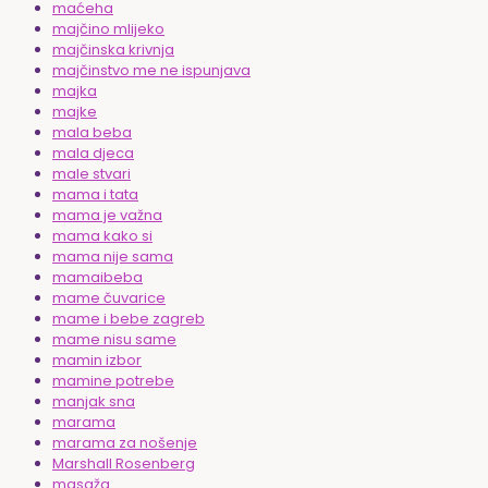
maćeha
majčino mlijeko
majčinska krivnja
majčinstvo me ne ispunjava
majka
majke
mala beba
mala djeca
male stvari
mama i tata
mama je važna
mama kako si
mama nije sama
mamaibeba
mame čuvarice
mame i bebe zagreb
mame nisu same
mamin izbor
mamine potrebe
manjak sna
marama
marama za nošenje
Marshall Rosenberg
masaža