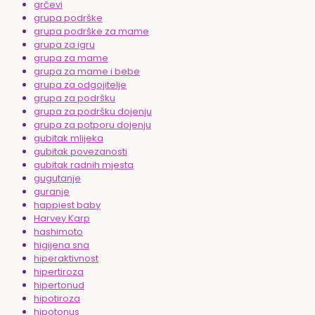
grčevi
grupa podrške
grupa podrške za mame
grupa za igru
grupa za mame
grupa za mame i bebe
grupa za odgojitelje
grupa za podršku
grupa za podršku dojenju
grupa za potporu dojenju
gubitak mlijeka
gubitak povezanosti
gubitak radnih mjesta
gugutanje
guranje
happiest baby
Harvey Karp
hashimoto
higijena sna
hiperaktivnost
hipertiroza
hipertonud
hipotiroza
hipotonus