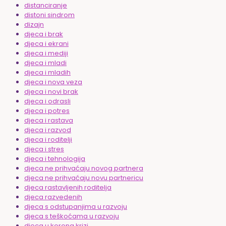
distanciranje
distoni sindrom
dizajn
djeca i brak
djeca i ekrani
djeca i mediji
djeca i mladi
djeca i mladih
djeca i nova veza
djeca i novi brak
djeca i odrasli
djeca i potres
djeca i rastava
djeca i razvod
djeca i roditelji
djeca i stres
djeca i tehnologija
djeca ne prihvaćaju novog partnera
djeca ne prihvaćaju novu partnericu
djeca rastavljenih roditelja
djeca razvedenih
djeca s odstupanjima u razvoju
djeca s teškoćama u razvoju
djeca u korona krizi