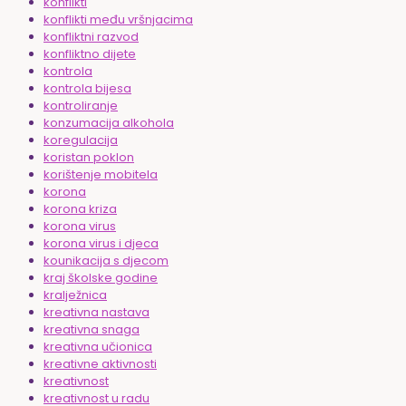
konflikti
konflikti među vršnjacima
konfliktni razvod
konfliktno dijete
kontrola
kontrola bijesa
kontroliranje
konzumacija alkohola
koregulacija
koristan poklon
korištenje mobitela
korona
korona kriza
korona virus
korona virus i djeca
kounikacija s djecom
kraj školske godine
kralježnica
kreativna nastava
kreativna snaga
kreativna učionica
kreativne aktivnosti
kreativnost
kreativnost u radu