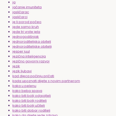
ja
jačanje imuniteta
jasličarac
jasličarci
je li porod počeo
jede samo kruh
jede tri vrste jela
jednogodišnjak
jednoroditeljska obitelj
jednoroditeljske obitelji
jesper juul
jezična inteligencija
jezično govorni razvoj
jezik
jezik ljubavi
kad djeca počinju pričati
kada upoznati dijete s novim partnerom
kaka u pelenu
kako beba spava
kako biti bolji odgojitelj
kako biti bolji roditelj
kako biti bolji učitelj
kako biti dobar roditelj
kako da dijete jede zdravo