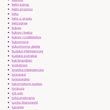
ljetni kamp
ljetni praznici
ljeto
ljeto u gradu
ljetovanje
ljubav
ljubav i beba
ljubav i roditeljstvo
ljubomora
ljubomorno dijete
ljudska inteligencija
ljudske potrebe
ljuti tinejdžeri
lockdown
logička inteligencija
logoped
logopedija
lokomotorni sustav
lordoza
loš san
loša prehrana
Lucija Stanojević
lupanje