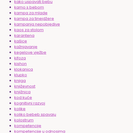
kako uspavati bebu
kamo s bebom
kampa za mlade
kampa za tinejdžere
kampanja nepobjedive
kaos za stolom
karantena
kašice
kažnjavanje
kegelove vježbe
kifoza
kishon
klokanica
klupko
knjiga
književnost
knjižnica
kod kuće
kognitivni razvoj
kolike
koliko bebeb spavaju
kolostrum
kompetencije
kompetencije u odnosima