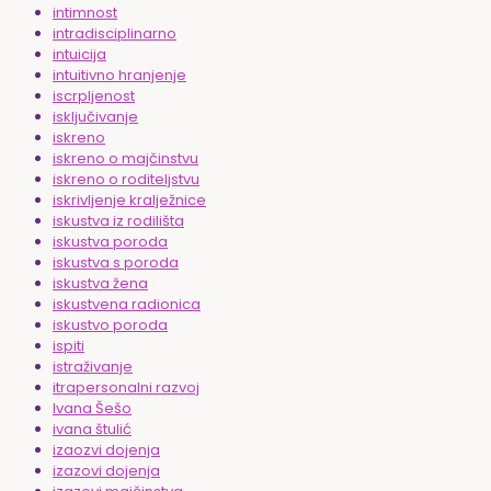
intimnost
intradisciplinarno
intuicija
intuitivno hranjenje
iscrpljenost
isključivanje
iskreno
iskreno o majčinstvu
iskreno o roditeljstvu
iskrivljenje kralježnice
iskustva iz rodilišta
iskustva poroda
iskustva s poroda
iskustva žena
iskustvena radionica
iskustvo poroda
ispiti
istraživanje
itrapersonalni razvoj
Ivana Šešo
ivana štulić
izaozvi dojenja
izazovi dojenja