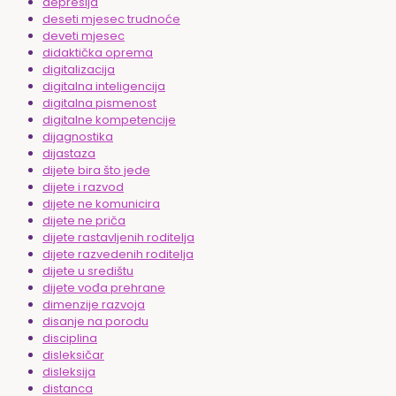
depresija
deseti mjesec trudnoće
deveti mjesec
didaktička oprema
digitalizacija
digitalna inteligencija
digitalna pismenost
digitalne kompetencije
dijagnostika
dijastaza
dijete bira što jede
dijete i razvod
dijete ne komunicira
dijete ne priča
dijete rastavljenih roditelja
dijete razvedenih roditelja
dijete u središtu
dijete vođa prehrane
dimenzije razvoja
disanje na porodu
disciplina
disleksičar
disleksija
distanca