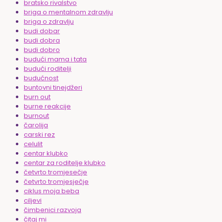
bratsko rivalstvo
briga o mentalnom zdravlju
briga o zdravlju
budi dobar
budi dobra
budi dobro
budući mama i tata
budući roditelji
budućnost
buntovni tinejdžeri
burn out
burne reakcije
burnout
čarolija
carski rez
celulit
centar klubko
centar za roditelje klubko
četvrto tromjesečje
četvrto tromjesječje
ciklus moja beba
ciljevi
čimbenici razvoja
čitaj mi