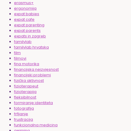
erasmus+
ergonomija
expat babies
expat cafe
expat parenting
expat parents
expats in zagreb
familylab
familylab hrvatska
film
filmovi
fina motorika
financijska neizvjesnost
financijski problemi
fizička aktivnost
fizioterapeut
fizioterapija
fleksibilnost
formiranje identiteta
fotografija
frfljanje
frustracija
funkcionalna medicina
gejming