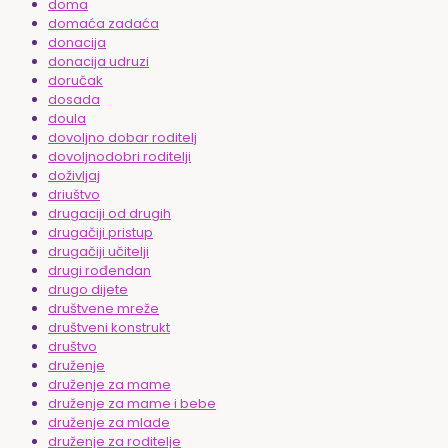
doma
domaća zadaća
donacija
donacija udruzi
doručak
dosada
doula
dovoljno dobar roditelj
dovoljnodobri roditelji
doživljaj
driuštvo
drugaciji od drugih
drugačiji pristup
drugačiji učitelji
drugi rođendan
drugo dijete
društvene mreže
društveni konstrukt
društvo
druženje
druženje za mame
druženje za mame i bebe
druženje za mlade
druženje za roditelje