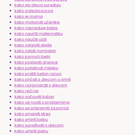
kako da djeca surađuju
kako izgleda porod
kako je mama
kako motivirati učenike
kako napreduje beba
kako naučiti matematiku
kako naučiti učiti
kako odgojiti dijete
kako ostati normalan
kako pomoći bebi
kako postaviti granice
kako potaknuti mlijeko
kako pratiti bebin razvoj
kako pričati s djecom o smrti
kako razgovarati s djecom
kako reći ne
kako sačuvati ljubav
kako se nositi s problemima
kako se pripremiti za porod
kako smanjiti stres
kako smiriti bebu
kako surađivati s djecom
kako umiriti bebu