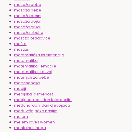
masaža beba
masaža bebe
masaža desni
masaža dojki
masaža grudi
masaža trbuha
mast za bradavice
mašta
mastitis
matematička inteligencija
matematika
matematika i emocije
matematika i razvoj
materijali za bebe
matresencija
mediji
medijska pismenost
medjunarodni dan tolerancije
međunarodni dan djevojčica
međuvršnjačko nasilje
melem
melem loves women
mentalna snaga