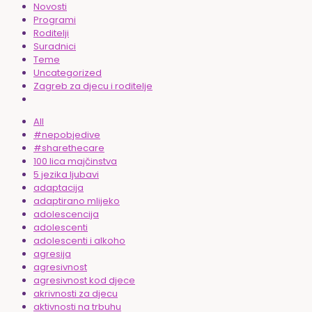
Novosti
Programi
Roditelji
Suradnici
Teme
Uncategorized
Zagreb za djecu i roditelje
All
#nepobjedive
#sharethecare
100 lica majčinstva
5 jezika ljubavi
adaptacija
adaptirano mlijeko
adolescencija
adolescenti
adolescenti i alkoho
agresija
agresivnost
agresivnost kod djece
akrivnosti za djecu
aktivnosti na trbuhu