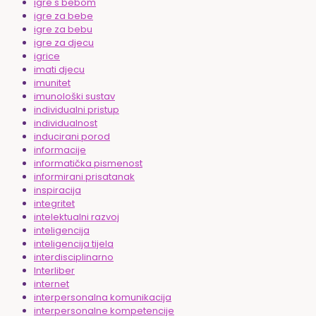
igre s bebom
igre za bebe
igre za bebu
igre za djecu
igrice
imati djecu
imunitet
imunološki sustav
individualni pristup
individualnost
inducirani porod
informacije
informatička pismenost
informirani prisatanak
inspiracija
integritet
intelektualni razvoj
inteligencija
inteligencija tijela
interdisciplinarno
Interliber
internet
interpersonalna komunikacija
interpersonalne kompetencije