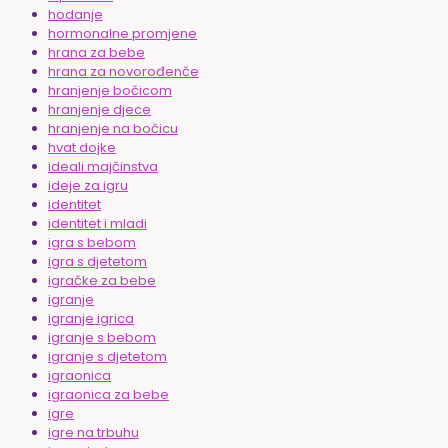
hodanje
hormonalne promjene
hrana za bebe
hrana za novorođenče
hranjenje bočicom
hranjenje djece
hranjenje na bočicu
hvat dojke
ideali majčinstva
ideje za igru
identitet
identitet i mladi
igra s bebom
igra s djetetom
igračke za bebe
igranje
igranje igrica
igranje s bebom
igranje s djetetom
igraonica
igraonica za bebe
igre
igre na trbuhu