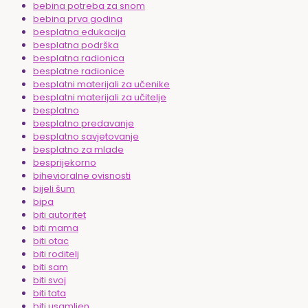
bebina potreba za snom
bebina prva godina
besplatna edukacija
besplatna podrška
besplatna radionica
besplatne radionice
besplatni materijali za učenike
besplatni materijali za učitelje
besplatno
besplatno predavanje
besplatno savjetovanje
besplatno za mlade
besprijekorno
bihevioralne ovisnosti
bijeli šum
bipa
biti autoritet
biti mama
biti otac
biti roditelj
biti sam
biti svoj
biti tata
biti usamljen