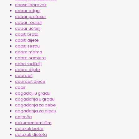
dnevni boravak
dobar odgoj
dobar profesor
dobar roditelj
dobar učitelj
dobiti brata
dobiti dijete
dobiti sestru
dobra mama
dobre namjere
dobri roditelji
dobro dijete
dobrobit
dobrobit djece
dodir
događaji u gradu
događanja u gradu
događanja za bebe
događanja za djecu
dojenče
dokumentarni film
dolazak bebe
dolazak djeteta