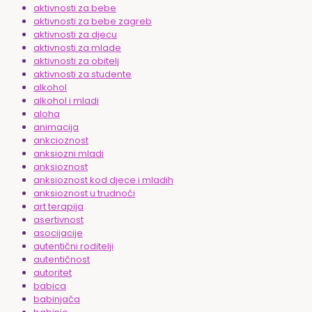
aktivnosti za bebe
aktivnosti za bebe zagreb
aktivnosti za djecu
aktivnosti za mlade
aktivnosti za obitelj
aktivnosti za studente
alkohol
alkohol i mladi
aloha
animacija
ankcioznost
anksiozni mladi
anksioznost
anksioznost kod djece i mladih
anksioznost u trudnoći
art terapija
asertivnost
asocijacije
autentični roditelji
autentičnost
autoritet
babica
babinjača