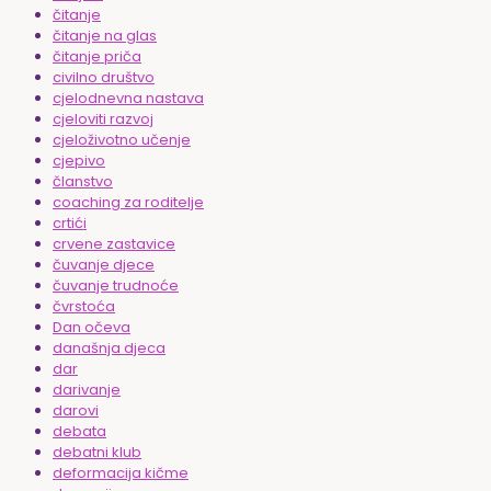
čitanje
čitanje na glas
čitanje priča
civilno društvo
cjelodnevna nastava
cjeloviti razvoj
cjeloživotno učenje
cjepivo
članstvo
coaching za roditelje
crtići
crvene zastavice
čuvanje djece
čuvanje trudnoće
čvrstoća
Dan očeva
današnja djeca
dar
darivanje
darovi
debata
debatni klub
deformacija kičme