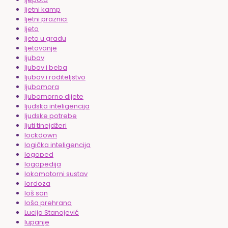
ljetni kamp
ljetni praznici
ljeto
ljeto u gradu
ljetovanje
ljubav
ljubav i beba
ljubav i roditeljstvo
ljubomora
ljubomorno dijete
ljudska inteligencija
ljudske potrebe
ljuti tinejdžeri
lockdown
logička inteligencija
logoped
logopedija
lokomotorni sustav
lordoza
loš san
loša prehrana
Lucija Stanojević
lupanje