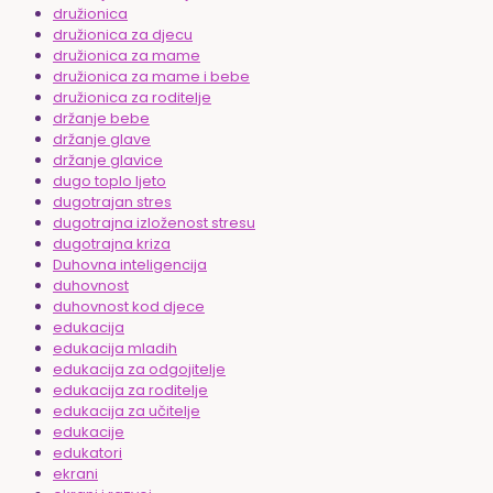
družionica
družionica za djecu
družionica za mame
družionica za mame i bebe
družionica za roditelje
držanje bebe
držanje glave
držanje glavice
dugo toplo ljeto
dugotrajan stres
dugotrajna izloženost stresu
dugotrajna kriza
Duhovna inteligencija
duhovnost
duhovnost kod djece
edukacija
edukacija mladih
edukacija za odgojitelje
edukacija za roditelje
edukacija za učitelje
edukacije
edukatori
ekrani