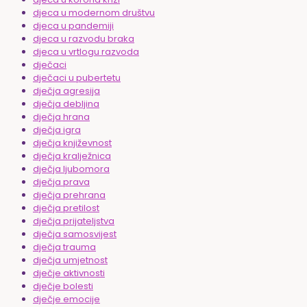
djeca u modernom društvu
djeca u pandemiji
djeca u razvodu braka
djeca u vrtlogu razvoda
dječaci
dječaci u pubertetu
dječja agresija
dječja debljina
dječja hrana
dječja igra
dječja književnost
dječja kralježnica
dječja ljubomora
dječja prava
dječja prehrana
dječja pretilost
dječja prijateljstva
dječja samosvijest
dječja trauma
dječja umjetnost
dječje aktivnosti
dječje bolesti
dječje emocije