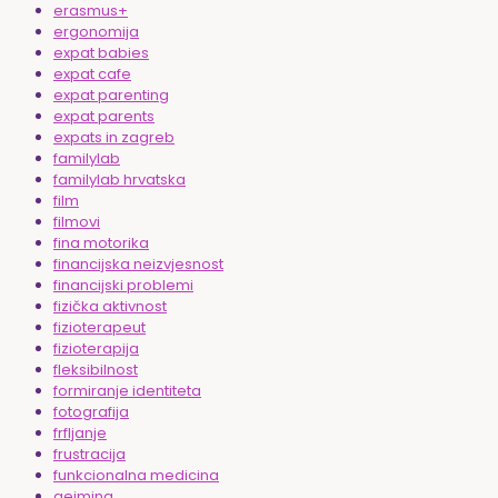
erasmus+
ergonomija
expat babies
expat cafe
expat parenting
expat parents
expats in zagreb
familylab
familylab hrvatska
film
filmovi
fina motorika
financijska neizvjesnost
financijski problemi
fizička aktivnost
fizioterapeut
fizioterapija
fleksibilnost
formiranje identiteta
fotografija
frfljanje
frustracija
funkcionalna medicina
gejming