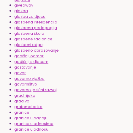
giveaway
glazba
glazba za djecu
glazbena inteligencija
glazbena pedagogija
glazbena škola
glazbene radionice
glazbeni odgoj
glazbeno obrazovanje
godišnji odmor
godišnji s djecom
gostovanje
govor
govorne vježbe
govorništvo
govorno jezični razvoj
grad rijeka
gradivo
grafomotorika
granice
granice u odgoju
granice u odnosima
granice u odnosu