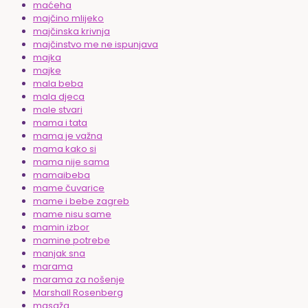
maćeha
majčino mlijeko
majčinska krivnja
majčinstvo me ne ispunjava
majka
majke
mala beba
mala djeca
male stvari
mama i tata
mama je važna
mama kako si
mama nije sama
mamaibeba
mame čuvarice
mame i bebe zagreb
mame nisu same
mamin izbor
mamine potrebe
manjak sna
marama
marama za nošenje
Marshall Rosenberg
masaža