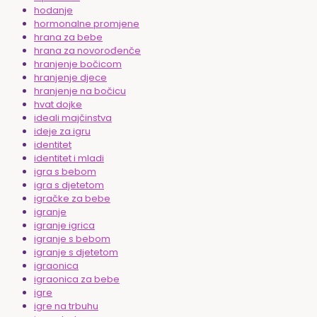
hodanje
hormonalne promjene
hrana za bebe
hrana za novorođenče
hranjenje bočicom
hranjenje djece
hranjenje na bočicu
hvat dojke
ideali majčinstva
ideje za igru
identitet
identitet i mladi
igra s bebom
igra s djetetom
igračke za bebe
igranje
igranje igrica
igranje s bebom
igranje s djetetom
igraonica
igraonica za bebe
igre
igre na trbuhu