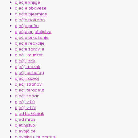
dječje knjige
dječje obaveze
dječje pjesmice
dječje potrebe
dječje priče
dječje prijateljstvo
dječje prkošenje
dječje reakcije
dječje zdravlje
dječji imunitet
dječji jezik
dječji mozak
dječji psiholog
dječji razvoj
dječji strahovi
dječji terapeut
dječji tjedan
dječji vrtić
dječji vrtići
djed božićnjak
djed mraz
djetinjstvo
djevojčice
djevojke u pubertetu