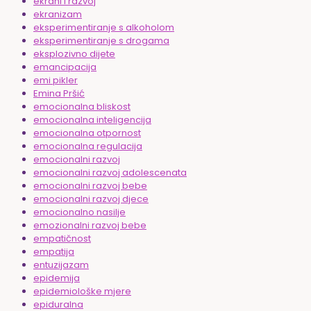
ekrani i razvoj
ekranizam
eksperimentiranje s alkoholom
eksperimentiranje s drogama
eksplozivno dijete
emancipacija
emi pikler
Emina Pršić
emocionalna bliskost
emocionalna inteligencija
emocionalna otpornost
emocionalna regulacija
emocionalni razvoj
emocionalni razvoj adolescenata
emocionalni razvoj bebe
emocionalni razvoj djece
emocionalno nasilje
emozionalni razvoj bebe
empatičnost
empatija
entuzijazam
epidemija
epidemiološke mjere
epiduralna