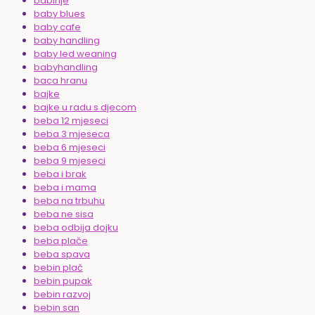
babinje
baby blues
baby cafe
baby handling
baby led weaning
babyhandling
baca hranu
bajke
bajke u radu s djecom
beba 12 mjeseci
beba 3 mjeseca
beba 6 mjeseci
beba 9 mjeseci
beba i brak
beba i mama
beba na trbuhu
beba ne sisa
beba odbija dojku
beba plače
beba spava
bebin plač
bebin pupak
bebin razvoj
bebin san