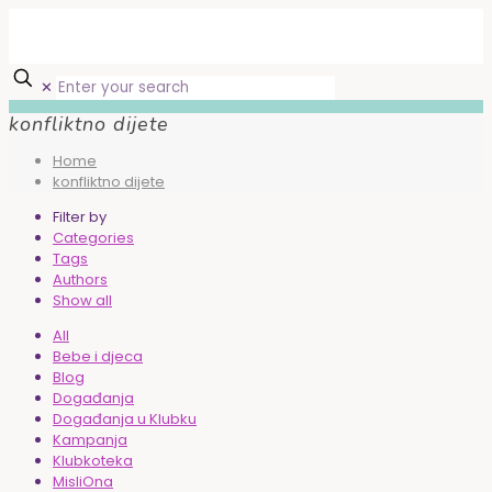
✕
konfliktno dijete
Home
konfliktno dijete
Filter by
Categories
Tags
Authors
Show all
All
Bebe i djeca
Blog
Događanja
Događanja u Klubku
Kampanja
Klubkoteka
MisliOna