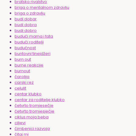
bratsko rivalstvo
briga o mentalnom zdravlju
briga o zdravlju
budi dobar
budi dobra
budi dobro
budući mama i tata
budući roditelji
budućnost
buntovni tinejdžeri
burn out
burne reakcije
burnout
čarolija
carski rez
celulit
centar klubko
centar za roditelje klubko
četvrto tromjesečje
četvrto tromjesječje
ciklus moja beba
ciljevi
čimbenici razvoja
čitaj mi