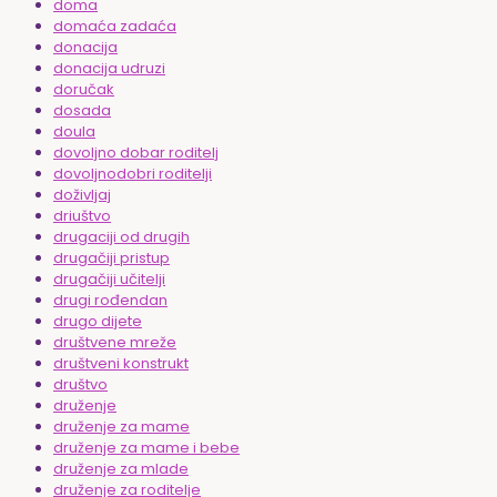
doma
domaća zadaća
donacija
donacija udruzi
doručak
dosada
doula
dovoljno dobar roditelj
dovoljnodobri roditelji
doživljaj
driuštvo
drugaciji od drugih
drugačiji pristup
drugačiji učitelji
drugi rođendan
drugo dijete
društvene mreže
društveni konstrukt
društvo
druženje
druženje za mame
druženje za mame i bebe
druženje za mlade
druženje za roditelje