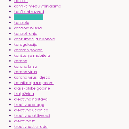
konflikti
konflikti među vršnjacima
konfliktni razvod
konfliktno dijete
kontrola
kontrola bijesa
kontroliranje
konzumacija alkohola
koregulacija
koristan poklon
korištenje mobitela
korona
korona kriza
korona virus
korona virus i djeca
kounikacija s djecom
kraj školske godine
kralježnica
kreativna nastava
kreativna snaga
kreativna učionica
kreativne aktivnosti
kreativnost
kreativnost u radu