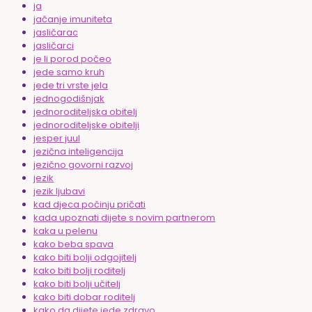
ja
jačanje imuniteta
jasličarac
jasličarci
je li porod počeo
jede samo kruh
jede tri vrste jela
jednogodišnjak
jednoroditeljska obitelj
jednoroditeljske obitelji
jesper juul
jezična inteligencija
jezično govorni razvoj
jezik
jezik ljubavi
kad djeca počinju pričati
kada upoznati dijete s novim partnerom
kaka u pelenu
kako beba spava
kako biti bolji odgojitelj
kako biti bolji roditelj
kako biti bolji učitelj
kako biti dobar roditelj
kako da dijete jede zdravo