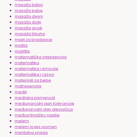
masaža beba
masaža bebe
masaža desni
masaža dojki
masaža grudi
masaža trbuha
mast za bradavice
mašta
mastitis
matematička inteligencija
matematika
matematika i emocije
matematika i razvoj
materijali za bebe
matresencija
mediji
medijska pismenost
medjunarodni dan tolerancije
međunarodni dan djevojčica
međuvršnjačko nasilje
melem
melem loves women
mentalna snaga