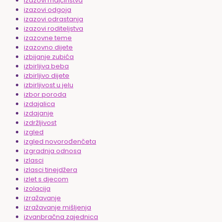
izazovi majčinstva
izazovi odgoja
izazovi odrastanja
izazovi roditeljstva
izazovne teme
izazovno dijete
izbijanje zubića
izbirljiva beba
izbirljivo dijete
izbirljivost u jelu
izbor poroda
izdajalica
izdajanje
izdržljivost
izgled
izgled novorođenčeta
izgradnja odnosa
izlasci
izlasci tinejdžera
izlet s djecom
izolacija
izražavanje
izražavanje mišljenja
izvanbračna zajednica