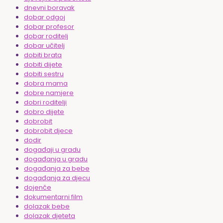
dnevni boravak
dobar odgoj
dobar profesor
dobar roditelj
dobar učitelj
dobiti brata
dobiti dijete
dobiti sestru
dobra mama
dobre namjere
dobri roditelji
dobro dijete
dobrobit
dobrobit djece
dodir
događaji u gradu
događanja u gradu
događanja za bebe
događanja za djecu
dojenče
dokumentarni film
dolazak bebe
dolazak djeteta