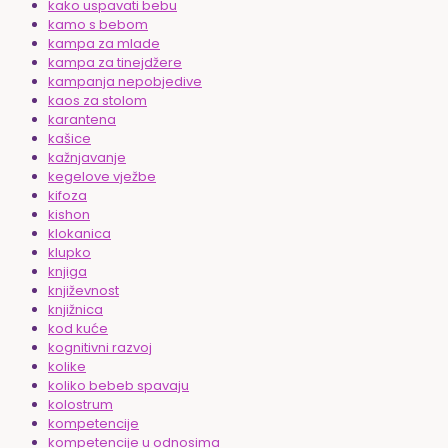
kako uspavati bebu
kamo s bebom
kampa za mlade
kampa za tinejdžere
kampanja nepobjedive
kaos za stolom
karantena
kašice
kažnjavanje
kegelove vježbe
kifoza
kishon
klokanica
klupko
knjiga
književnost
knjižnica
kod kuće
kognitivni razvoj
kolike
koliko bebeb spavaju
kolostrum
kompetencije
kompetencije u odnosima