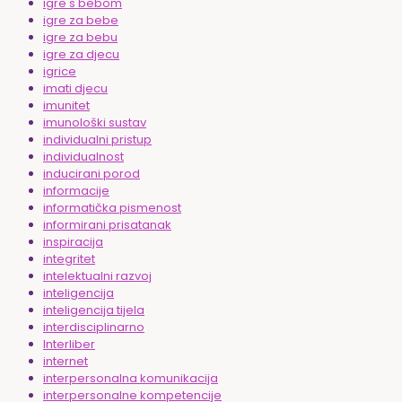
igre s bebom
igre za bebe
igre za bebu
igre za djecu
igrice
imati djecu
imunitet
imunološki sustav
individualni pristup
individualnost
inducirani porod
informacije
informatička pismenost
informirani prisatanak
inspiracija
integritet
intelektualni razvoj
inteligencija
inteligencija tijela
interdisciplinarno
Interliber
internet
interpersonalna komunikacija
interpersonalne kompetencije