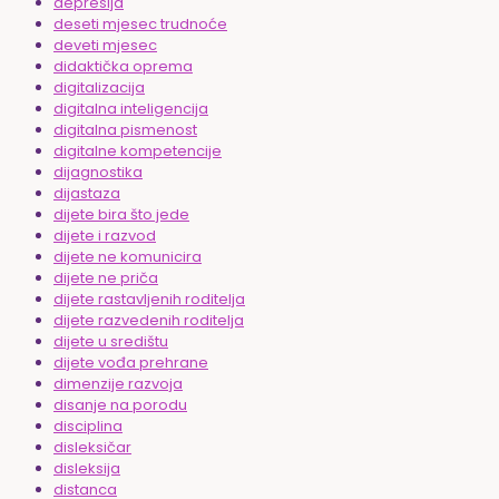
depresija
deseti mjesec trudnoće
deveti mjesec
didaktička oprema
digitalizacija
digitalna inteligencija
digitalna pismenost
digitalne kompetencije
dijagnostika
dijastaza
dijete bira što jede
dijete i razvod
dijete ne komunicira
dijete ne priča
dijete rastavljenih roditelja
dijete razvedenih roditelja
dijete u središtu
dijete vođa prehrane
dimenzije razvoja
disanje na porodu
disciplina
disleksičar
disleksija
distanca