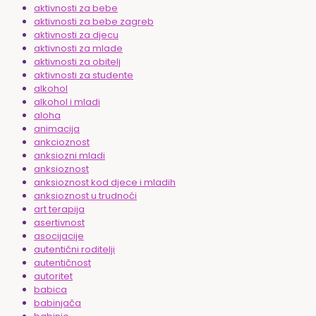
aktivnosti za bebe
aktivnosti za bebe zagreb
aktivnosti za djecu
aktivnosti za mlade
aktivnosti za obitelj
aktivnosti za studente
alkohol
alkohol i mladi
aloha
animacija
ankcioznost
anksiozni mladi
anksioznost
anksioznost kod djece i mladih
anksioznost u trudnoći
art terapija
asertivnost
asocijacije
autentični roditelji
autentičnost
autoritet
babica
babinjača