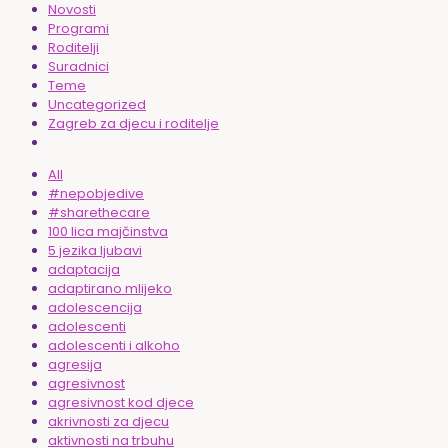
Novosti
Programi
Roditelji
Suradnici
Teme
Uncategorized
Zagreb za djecu i roditelje
All
#nepobjedive
#sharethecare
100 lica majčinstva
5 jezika ljubavi
adaptacija
adaptirano mlijeko
adolescencija
adolescenti
adolescenti i alkoho
agresija
agresivnost
agresivnost kod djece
akrivnosti za djecu
aktivnosti na trbuhu