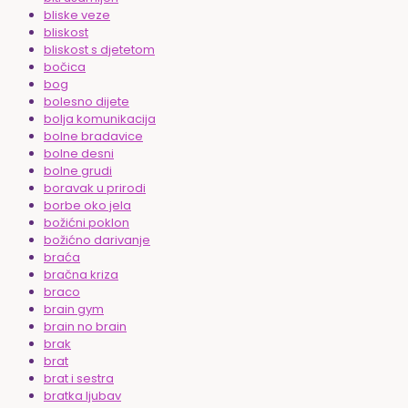
bliske veze
bliskost
bliskost s djetetom
bočica
bog
bolesno dijete
bolja komunikacija
bolne bradavice
bolne desni
bolne grudi
boravak u prirodi
borbe oko jela
božićni poklon
božićno darivanje
braća
bračna kriza
braco
brain gym
brain no brain
brak
brat
brat i sestra
bratka ljubav