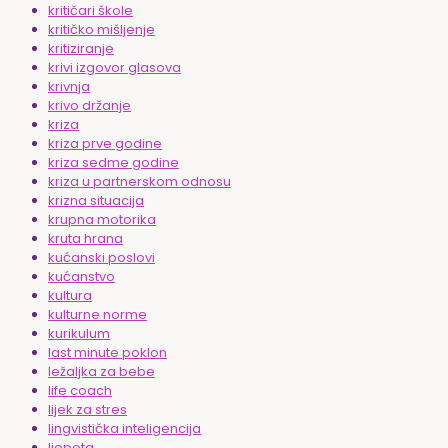
kritičari škole
kritičko mišljenje
kritiziranje
krivi izgovor glasova
krivnja
krivo držanje
kriza
kriza prve godine
kriza sedme godine
kriza u partnerskom odnosu
krizna situacija
krupna motorika
kruta hrana
kućanski poslovi
kućanstvo
kultura
kulturne norme
kurikulum
last minute poklon
ležaljka za bebe
life coach
lijek za stres
lingvistička inteligencija
ljepota