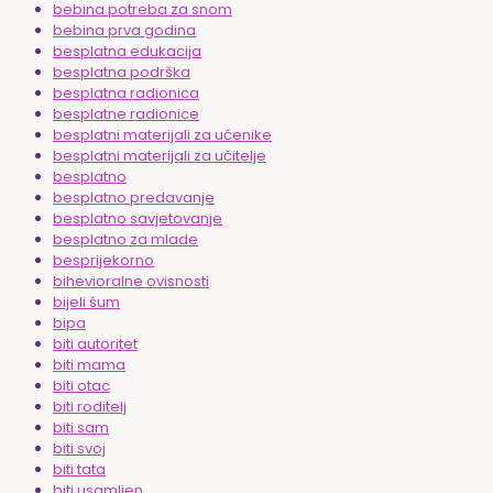
bebina potreba za snom
bebina prva godina
besplatna edukacija
besplatna podrška
besplatna radionica
besplatne radionice
besplatni materijali za učenike
besplatni materijali za učitelje
besplatno
besplatno predavanje
besplatno savjetovanje
besplatno za mlade
besprijekorno
bihevioralne ovisnosti
bijeli šum
bipa
biti autoritet
biti mama
biti otac
biti roditelj
biti sam
biti svoj
biti tata
biti usamljen