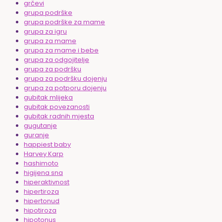
grčevi
grupa podrške
grupa podrške za mame
grupa za igru
grupa za mame
grupa za mame i bebe
grupa za odgojitelje
grupa za podršku
grupa za podršku dojenju
grupa za potporu dojenju
gubitak mlijeka
gubitak povezanosti
gubitak radnih mjesta
gugutanje
guranje
happiest baby
Harvey Karp
hashimoto
higijena sna
hiperaktivnost
hipertiroza
hipertonud
hipotiroza
hipotonus