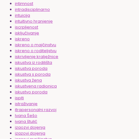
intimnost
intradisciplinarno
intuicija
intuitivno hranjenje
iscrpljenost
isključivanje
iskreno
iskreno o majčinstvu
iskreno o roditeljstvu
iskrivljenje kralježnice
iskustva iz rodilišta
iskustva poroda
iskustva s poroda
iskustva žena
iskustvena radionica
iskustvo poroda
ispiti
istraživanje
itrapersonalni razvoj
Ivana Šešo
ivana štulić
izaozvi dojenja
izazovi dojenja