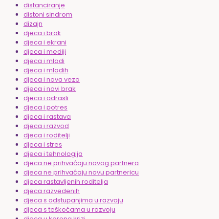
distanciranje
distoni sindrom
dizajn
djeca i brak
djeca i ekrani
djeca i mediji
djeca i mladi
djeca i mladih
djeca i nova veza
djeca i novi brak
djeca i odrasli
djeca i potres
djeca i rastava
djeca i razvod
djeca i roditelji
djeca i stres
djeca i tehnologija
djeca ne prihvaćaju novog partnera
djeca ne prihvaćaju novu partnericu
djeca rastavljenih roditelja
djeca razvedenih
djeca s odstupanjima u razvoju
djeca s teškoćama u razvoju
djeca u korona krizi