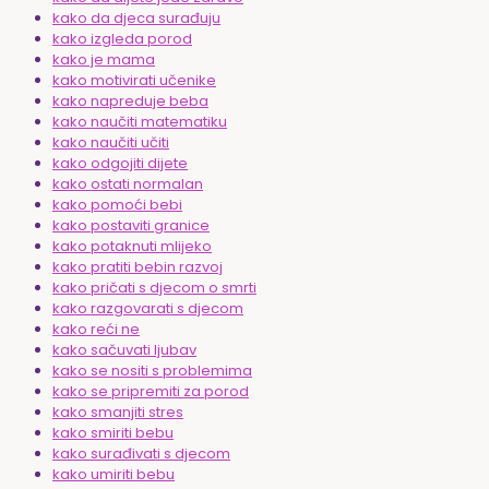
kako da djeca surađuju
kako izgleda porod
kako je mama
kako motivirati učenike
kako napreduje beba
kako naučiti matematiku
kako naučiti učiti
kako odgojiti dijete
kako ostati normalan
kako pomoći bebi
kako postaviti granice
kako potaknuti mlijeko
kako pratiti bebin razvoj
kako pričati s djecom o smrti
kako razgovarati s djecom
kako reći ne
kako sačuvati ljubav
kako se nositi s problemima
kako se pripremiti za porod
kako smanjiti stres
kako smiriti bebu
kako surađivati s djecom
kako umiriti bebu