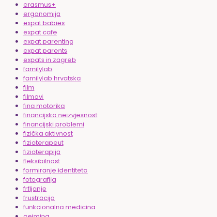
erasmus+
ergonomija
expat babies
expat cafe
expat parenting
expat parents
expats in zagreb
familylab
familylab hrvatska
film
filmovi
fina motorika
financijska neizvjesnost
financijski problemi
fizička aktivnost
fizioterapeut
fizioterapija
fleksibilnost
formiranje identiteta
fotografija
frfljanje
frustracija
funkcionalna medicina
gejming