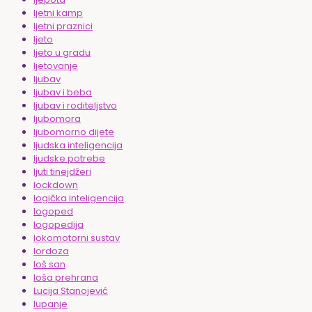
ljetni kamp
ljetni praznici
ljeto
ljeto u gradu
ljetovanje
ljubav
ljubav i beba
ljubav i roditeljstvo
ljubomora
ljubomorno dijete
ljudska inteligencija
ljudske potrebe
ljuti tinejdžeri
lockdown
logička inteligencija
logoped
logopedija
lokomotorni sustav
lordoza
loš san
loša prehrana
Lucija Stanojević
lupanje