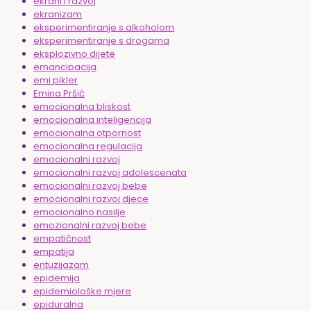
ekrani i razvoj
ekranizam
eksperimentiranje s alkoholom
eksperimentiranje s drogama
eksplozivno dijete
emancipacija
emi pikler
Emina Pršić
emocionalna bliskost
emocionalna inteligencija
emocionalna otpornost
emocionalna regulacija
emocionalni razvoj
emocionalni razvoj adolescenata
emocionalni razvoj bebe
emocionalni razvoj djece
emocionalno nasilje
emozionalni razvoj bebe
empatičnost
empatija
entuzijazam
epidemija
epidemiološke mjere
epiduralna