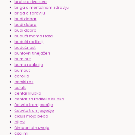
bratsko rivalstvo
briga o mentalnom zdravlju
briga o zdravlju
budi dobar
budi dobra
budi dobro
budući mama i tata
budući roditelji
budućnost
buntovni tinejdžeri
burn out
burne reakcije
burnout
čarolija
carski rez
celulit
centar klubko
centar za roditelje klubko
četvrto tromjesečje
četvrto tromjesječje
ciklus moja beba
ciljevi
čimbenici razvoja
čitaj mi