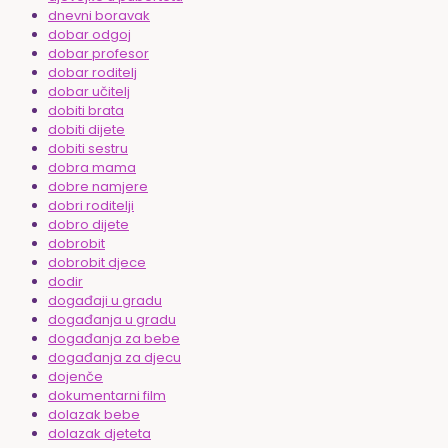
dnevni boravak
dobar odgoj
dobar profesor
dobar roditelj
dobar učitelj
dobiti brata
dobiti dijete
dobiti sestru
dobra mama
dobre namjere
dobri roditelji
dobro dijete
dobrobit
dobrobit djece
dodir
događaji u gradu
događanja u gradu
događanja za bebe
događanja za djecu
dojenče
dokumentarni film
dolazak bebe
dolazak djeteta