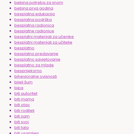
bebina potreba za snom
bebina prva godina
besplatna edukacija
besplatna podrška
besplatna radionica
besplatne radionice
besplatni materijali za učenike
besplatni materijali za učitelje
besplatno
besplatno predavanje
besplatno savjetovanje
besplatno za mlade
besprijekorno
bihevioralne ovisnosti
bijeli šum
bipa
biti autoritet
biti mama
biti otac
biti roditelj
biti sam
biti svoj
biti tata
biti usamljen