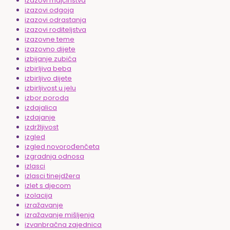
izazovi majčinstva
izazovi odgoja
izazovi odrastanja
izazovi roditeljstva
izazovne teme
izazovno dijete
izbijanje zubića
izbirljiva beba
izbirljivo dijete
izbirljivost u jelu
izbor poroda
izdajalica
izdajanje
izdržljivost
izgled
izgled novorođenčeta
izgradnja odnosa
izlasci
izlasci tinejdžera
izlet s djecom
izolacija
izražavanje
izražavanje mišljenja
izvanbračna zajednica