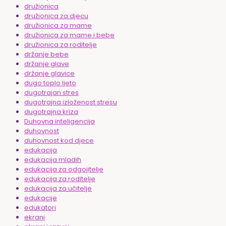
družionica
družionica za djecu
družionica za mame
družionica za mame i bebe
družionica za roditelje
držanje bebe
držanje glave
držanje glavice
dugo toplo ljeto
dugotrajan stres
dugotrajna izloženost stresu
dugotrajna kriza
Duhovna inteligencija
duhovnost
duhovnost kod djece
edukacija
edukacija mladih
edukacija za odgojitelje
edukacija za roditelje
edukacija za učitelje
edukacije
edukatori
ekrani