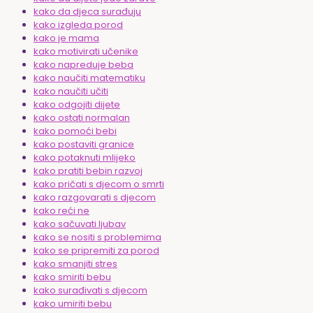
kako da djeca surađuju
kako izgleda porod
kako je mama
kako motivirati učenike
kako napreduje beba
kako naučiti matematiku
kako naučiti učiti
kako odgojiti dijete
kako ostati normalan
kako pomoći bebi
kako postaviti granice
kako potaknuti mlijeko
kako pratiti bebin razvoj
kako pričati s djecom o smrti
kako razgovarati s djecom
kako reći ne
kako sačuvati ljubav
kako se nositi s problemima
kako se pripremiti za porod
kako smanjiti stres
kako smiriti bebu
kako surađivati s djecom
kako umiriti bebu