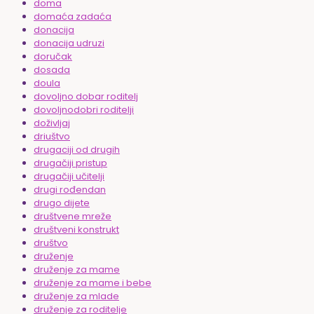
doma
domaća zadaća
donacija
donacija udruzi
doručak
dosada
doula
dovoljno dobar roditelj
dovoljnodobri roditelji
doživljaj
driuštvo
drugaciji od drugih
drugačiji pristup
drugačiji učitelji
drugi rođendan
drugo dijete
društvene mreže
društveni konstrukt
društvo
druženje
druženje za mame
druženje za mame i bebe
druženje za mlade
druženje za roditelje