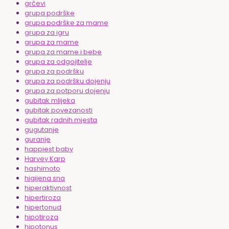
grčevi
grupa podrške
grupa podrške za mame
grupa za igru
grupa za mame
grupa za mame i bebe
grupa za odgojitelje
grupa za podršku
grupa za podršku dojenju
grupa za potporu dojenju
gubitak mlijeka
gubitak povezanosti
gubitak radnih mjesta
gugutanje
guranje
happiest baby
Harvey Karp
hashimoto
higijena sna
hiperaktivnost
hipertiroza
hipertonud
hipotiroza
hipotonus