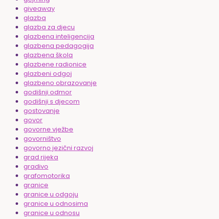
giveaway
glazba
glazba za djecu
glazbena inteligencija
glazbena pedagogija
glazbena škola
glazbene radionice
glazbeni odgoj
glazbeno obrazovanje
godišnji odmor
godišnji s djecom
gostovanje
govor
govorne vježbe
govorništvo
govorno jezični razvoj
grad rijeka
gradivo
grafomotorika
granice
granice u odgoju
granice u odnosima
granice u odnosu