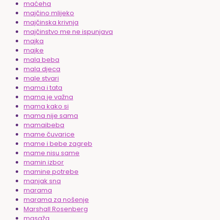
maćeha
majčino mlijeko
majčinska krivnja
majčinstvo me ne ispunjava
majka
majke
mala beba
mala djeca
male stvari
mama i tata
mama je važna
mama kako si
mama nije sama
mamaibeba
mame čuvarice
mame i bebe zagreb
mame nisu same
mamin izbor
mamine potrebe
manjak sna
marama
marama za nošenje
Marshall Rosenberg
masaža