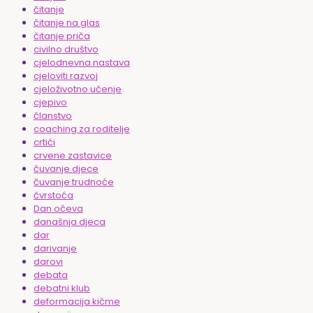
čitanje
čitanje na glas
čitanje priča
civilno društvo
cjelodnevna nastava
cjeloviti razvoj
cjeloživotno učenje
cjepivo
članstvo
coaching za roditelje
crtići
crvene zastavice
čuvanje djece
čuvanje trudnoće
čvrstoća
Dan očeva
današnja djeca
dar
darivanje
darovi
debata
debatni klub
deformacija kičme