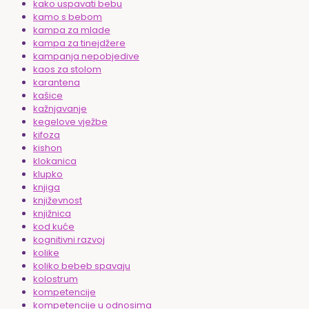
kako uspavati bebu
kamo s bebom
kampa za mlade
kampa za tinejdžere
kampanja nepobjedive
kaos za stolom
karantena
kašice
kažnjavanje
kegelove vježbe
kifoza
kishon
klokanica
klupko
knjiga
književnost
knjižnica
kod kuće
kognitivni razvoj
kolike
koliko bebeb spavaju
kolostrum
kompetencije
kompetencije u odnosima