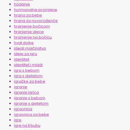
hodanje
hormonalne promjene
hrana za bebe
hrana za novorođenče
hranjenje bočicom
hranjenje djece
hranjenje na bočicu
hvat dojke
ideali majčinstva
ideje za igru
identitet
identitet i mladi
igra s bebom
igra s djetetom
igračke za bebe
igranje
igranje igrica
igranje s bebom
igranje s djetetom
igraonica
igraonica za bebe
igre
igre na trbuhu