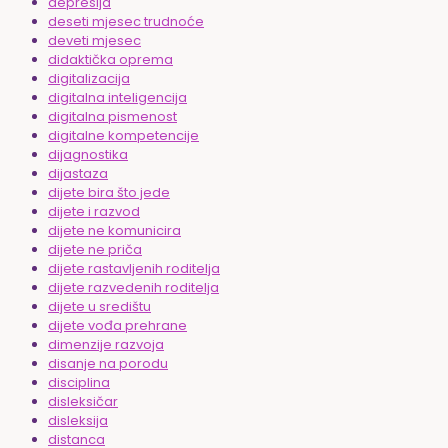
depresija
deseti mjesec trudnoće
deveti mjesec
didaktička oprema
digitalizacija
digitalna inteligencija
digitalna pismenost
digitalne kompetencije
dijagnostika
dijastaza
dijete bira što jede
dijete i razvod
dijete ne komunicira
dijete ne priča
dijete rastavljenih roditelja
dijete razvedenih roditelja
dijete u središtu
dijete vođa prehrane
dimenzije razvoja
disanje na porodu
disciplina
disleksičar
disleksija
distanca