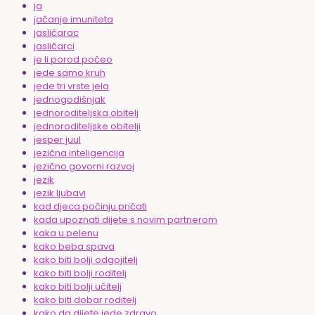
ja
jačanje imuniteta
jasličarac
jasličarci
je li porod počeo
jede samo kruh
jede tri vrste jela
jednogodišnjak
jednoroditeljska obitelj
jednoroditeljske obitelji
jesper juul
jezična inteligencija
jezično govorni razvoj
jezik
jezik ljubavi
kad djeca počinju pričati
kada upoznati dijete s novim partnerom
kaka u pelenu
kako beba spava
kako biti bolji odgojitelj
kako biti bolji roditelj
kako biti bolji učitelj
kako biti dobar roditelj
kako da dijete jede zdravo