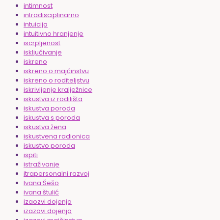
intimnost
intradisciplinarno
intuicija
intuitivno hranjenje
iscrpljenost
isključivanje
iskreno
iskreno o majčinstvu
iskreno o roditeljstvu
iskrivljenje kralježnice
iskustva iz rodilišta
iskustva poroda
iskustva s poroda
iskustva žena
iskustvena radionica
iskustvo poroda
ispiti
istraživanje
itrapersonalni razvoj
Ivana Šešo
ivana štulić
izaozvi dojenja
izazovi dojenja