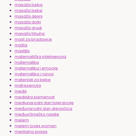
masaža beba
masaža bebe
masaža desni
masaža dojki
masaža grudi
masaža trbuha
mast za bradavice
mašta
mastitis
matematička inteligencija
matematika
matematika i emocije
matematika i razvoj
materijali za bebe
matresencija
mediji
medijska pismenost
medjunarodni dan tolerancije
međunarodni dan djevojčica
međuvršnjačko nasilje
melem
melem loves women
mentalna snaga