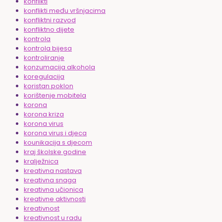
konflikti
konflikti među vršnjacima
konfliktni razvod
konfliktno dijete
kontrola
kontrola bijesa
kontroliranje
konzumacija alkohola
koregulacija
koristan poklon
korištenje mobitela
korona
korona kriza
korona virus
korona virus i djeca
kounikacija s djecom
kraj školske godine
kralježnica
kreativna nastava
kreativna snaga
kreativna učionica
kreativne aktivnosti
kreativnost
kreativnost u radu