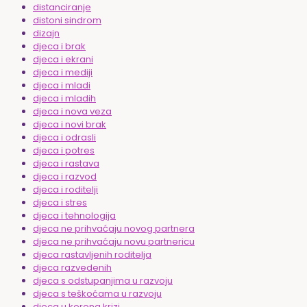
distanciranje
distoni sindrom
dizajn
djeca i brak
djeca i ekrani
djeca i mediji
djeca i mladi
djeca i mladih
djeca i nova veza
djeca i novi brak
djeca i odrasli
djeca i potres
djeca i rastava
djeca i razvod
djeca i roditelji
djeca i stres
djeca i tehnologija
djeca ne prihvaćaju novog partnera
djeca ne prihvaćaju novu partnericu
djeca rastavljenih roditelja
djeca razvedenih
djeca s odstupanjima u razvoju
djeca s teškoćama u razvoju
djeca u korona krizi