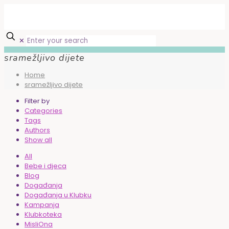
✕
sramežljivo dijete
Home
sramežljivo dijete
Filter by
Categories
Tags
Authors
Show all
All
Bebe i djeca
Blog
Događanja
Događanja u Klubku
Kampanja
Klubkoteka
MisliOna