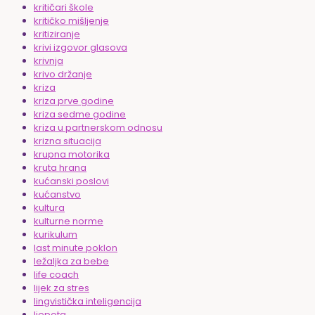
kritičari škole
kritičko mišljenje
kritiziranje
krivi izgovor glasova
krivnja
krivo držanje
kriza
kriza prve godine
kriza sedme godine
kriza u partnerskom odnosu
krizna situacija
krupna motorika
kruta hrana
kućanski poslovi
kućanstvo
kultura
kulturne norme
kurikulum
last minute poklon
ležaljka za bebe
life coach
lijek za stres
lingvistička inteligencija
ljepota