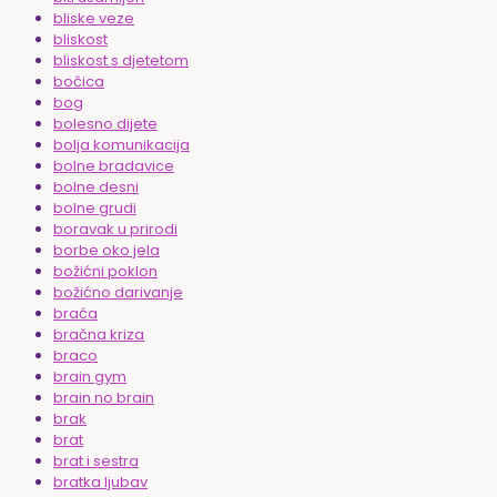
bliske veze
bliskost
bliskost s djetetom
bočica
bog
bolesno dijete
bolja komunikacija
bolne bradavice
bolne desni
bolne grudi
boravak u prirodi
borbe oko jela
božićni poklon
božićno darivanje
braća
bračna kriza
braco
brain gym
brain no brain
brak
brat
brat i sestra
bratka ljubav