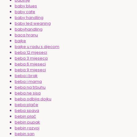
babinje
baby blues
baby cafe
baby handling
baby led weaning
babyhandling
baca hranu
bajke
bajke u radu s djecom
beba 12 mjeseci
beba 3 mjeseca
beba 6 mjeseci
beba 9 mjeseci
beba i brak
beba i mama
beba na trbuhu
beba ne sisa
beba odbija dojku
beba plače
beba spava
bebin plač
bebin pupak
bebin razvoj
bebin san