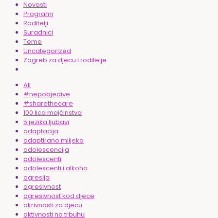
Novosti
Programi
Roditelji
Suradnici
Teme
Uncategorized
Zagreb za djecu i roditelje
All
#nepobjedive
#sharethecare
100 lica majčinstva
5 jezika ljubavi
adaptacija
adaptirano mlijeko
adolescencija
adolescenti
adolescenti i alkoho
agresija
agresivnost
agresivnost kod djece
akrivnosti za djecu
aktivnosti na trbuhu