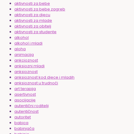
aktivnosti za bebe
aktivnosti za bebe zagreb
aktivnosti za djecu
aktivnosti za mlade
aktivnosti za obitelj
aktivnosti za studente
alkohol
alkohol i mladi
aloha
animacija
ankcioznost
anksiozni mladi
anksioznost
anksioznost kod djece i mladih
anksioznost u trudnoći
art terapija
asertivnost
asocijacije
autentični roditelji
autentičnost
autoritet
babica
babinjača