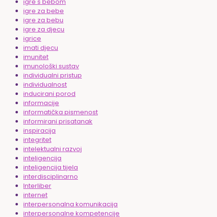
igre s bebom
igre za bebe
igre za bebu
igre za djecu
igrice
imati djecu
imunitet
imunološki sustav
individualni pristup
individualnost
inducirani porod
informacije
informatička pismenost
informirani prisatanak
inspiracija
integritet
intelektualni razvoj
inteligencija
inteligencija tijela
interdisciplinarno
Interliber
internet
interpersonalna komunikacija
interpersonalne kompetencije