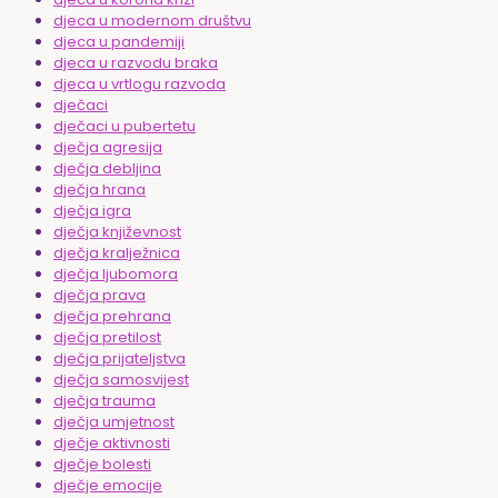
djeca u modernom društvu
djeca u pandemiji
djeca u razvodu braka
djeca u vrtlogu razvoda
dječaci
dječaci u pubertetu
dječja agresija
dječja debljina
dječja hrana
dječja igra
dječja književnost
dječja kralježnica
dječja ljubomora
dječja prava
dječja prehrana
dječja pretilost
dječja prijateljstva
dječja samosvijest
dječja trauma
dječja umjetnost
dječje aktivnosti
dječje bolesti
dječje emocije