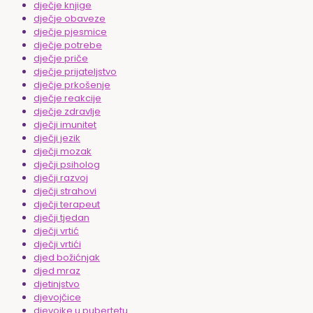
dječje knjige
dječje obaveze
dječje pjesmice
dječje potrebe
dječje priče
dječje prijateljstvo
dječje prkošenje
dječje reakcije
dječje zdravlje
dječji imunitet
dječji jezik
dječji mozak
dječji psiholog
dječji razvoj
dječji strahovi
dječji terapeut
dječji tjedan
dječji vrtić
dječji vrtići
djed božićnjak
djed mraz
djetinjstvo
djevojčice
djevojke u pubertetu