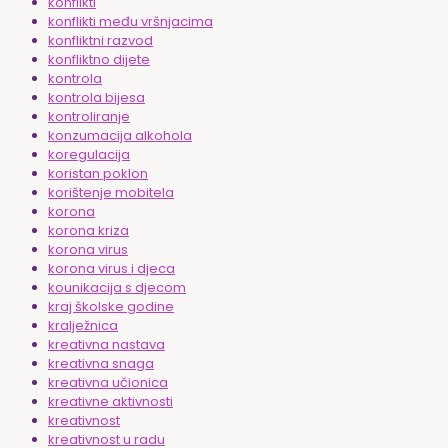
konflikti
konflikti među vršnjacima
konfliktni razvod
konfliktno dijete
kontrola
kontrola bijesa
kontroliranje
konzumacija alkohola
koregulacija
koristan poklon
korištenje mobitela
korona
korona kriza
korona virus
korona virus i djeca
kounikacija s djecom
kraj školske godine
kralježnica
kreativna nastava
kreativna snaga
kreativna učionica
kreativne aktivnosti
kreativnost
kreativnost u radu