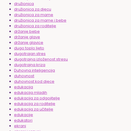
družionica
družionica za djecu
družionica za mame
družionica za mame i bebe
družionica za roditelje
držanje bebe
držanje glave
držanje glavice
dugo toplo ljeto
dugotrajan stres
dugotrajna izloženost stresu
dugotrajna kriza
Duhovna inteligencija
duhovnost
duhovnost kod djece
edukacija
edukacija mladih
edukacija za odgojitelje
edukacija za roditelje
edukacija za učitelje
edukacije
edukatori
ekrani