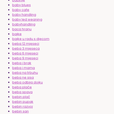
babinje
baby blues
baby cafe
baby handling
baby led weaning
babyhandling
baca hranu
bajke
bajke u radu s djecom
beba 12 mjeseci
beba 3 mjeseca
beba 6 mjeseci
beba 9 mjeseci
beba i brak
beba i mama
beba na trbuhu
beba ne sisa
beba odbija dojku
beba plače
beba spava
bebin plač
bebin pupak
bebin razvoj
bebin san