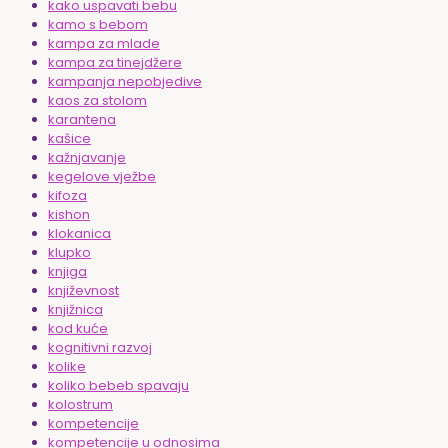
kako uspavati bebu
kamo s bebom
kampa za mlade
kampa za tinejdžere
kampanja nepobjedive
kaos za stolom
karantena
kašice
kažnjavanje
kegelove vježbe
kifoza
kishon
klokanica
klupko
knjiga
književnost
knjižnica
kod kuće
kognitivni razvoj
kolike
koliko bebeb spavaju
kolostrum
kompetencije
kompetencije u odnosima