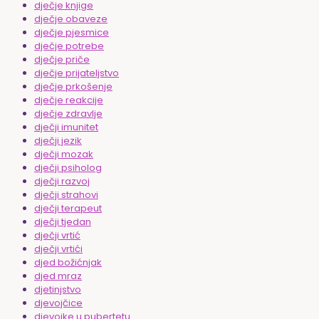
dječje knjige
dječje obaveze
dječje pjesmice
dječje potrebe
dječje priče
dječje prijateljstvo
dječje prkošenje
dječje reakcije
dječje zdravlje
dječji imunitet
dječji jezik
dječji mozak
dječji psiholog
dječji razvoj
dječji strahovi
dječji terapeut
dječji tjedan
dječji vrtić
dječji vrtići
djed božićnjak
djed mraz
djetinjstvo
djevojčice
djevojke u pubertetu