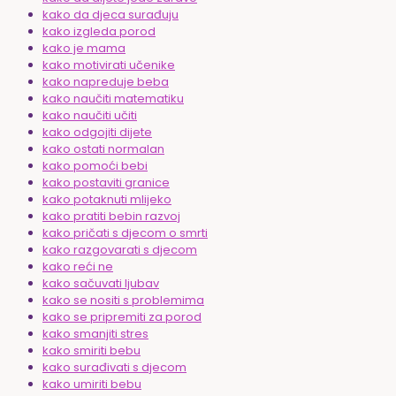
kako da djeca surađuju
kako izgleda porod
kako je mama
kako motivirati učenike
kako napreduje beba
kako naučiti matematiku
kako naučiti učiti
kako odgojiti dijete
kako ostati normalan
kako pomoći bebi
kako postaviti granice
kako potaknuti mlijeko
kako pratiti bebin razvoj
kako pričati s djecom o smrti
kako razgovarati s djecom
kako reći ne
kako sačuvati ljubav
kako se nositi s problemima
kako se pripremiti za porod
kako smanjiti stres
kako smiriti bebu
kako surađivati s djecom
kako umiriti bebu