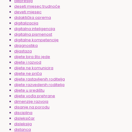
depresija
deseti mjesec trudnoće
deveti mjesec
didaktička oprema
digitalizacija
digitalna inteligencija
digitalna pismenost
digitalne kompetencije
dijagnostika
dijastaza
dijete bira što jede
dijete i razvod
dijete ne komunicira
dijete ne priča
dijete rastavljenih roditelja
dijete razvedenih roditelja
dijete u središtu
dijete vođa prehrane
dimenzije razvoja
disanje na porodu
disciplina
disleksičar
disleksija
distanca