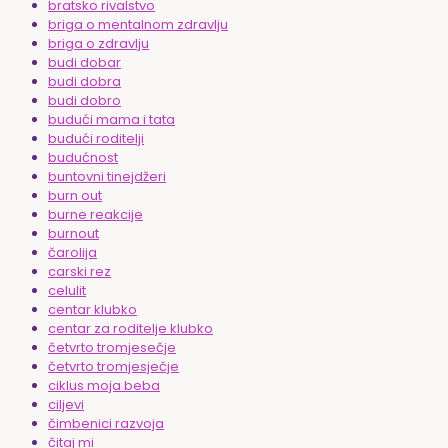
bratsko rivalstvo
briga o mentalnom zdravlju
briga o zdravlju
budi dobar
budi dobra
budi dobro
budući mama i tata
budući roditelji
budućnost
buntovni tinejdžeri
burn out
burne reakcije
burnout
čarolija
carski rez
celulit
centar klubko
centar za roditelje klubko
četvrto tromjesečje
četvrto tromjesječje
ciklus moja beba
ciljevi
čimbenici razvoja
čitaj mi