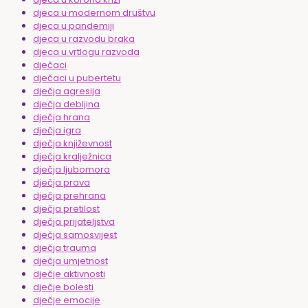
djeca u modernom društvu
djeca u pandemiji
djeca u razvodu braka
djeca u vrtlogu razvoda
dječaci
dječaci u pubertetu
dječja agresija
dječja debljina
dječja hrana
dječja igra
dječja književnost
dječja kralježnica
dječja ljubomora
dječja prava
dječja prehrana
dječja pretilost
dječja prijateljstva
dječja samosvijest
dječja trauma
dječja umjetnost
dječje aktivnosti
dječje bolesti
dječje emocije