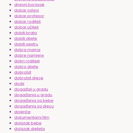
dnevni boravak
dobar odgoj
dobar profesor
dobar roditelj
dobar učitelj
dobiti brata
dobiti dijete
dobiti sestru
dobra mama
dobre namjere
dobri roditelji
dobro dijete
dobrobit
dobrobit djece
dodir
događaji u gradu
događanja u gradu
događanja za bebe
događanja za djecu
dojenče
dokumentarni film
dolazak bebe
dolazak djeteta