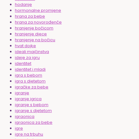
hodanje
hormonalne promjene
hrana za bebe
hrana za novorođenče
hranjenje bočicom
hranjenje djece
hranjenje na bočicu
hvat dojke
ideali majčinstva
ideje za igru
identitet
identitet i mladi
igra s bebom
igra s djetetom
igračke za bebe
igranje
igranje igrica
igranje s bebom
igranje s djetetom
igraonica
igraonica za bebe
igre
igre na trbuhu