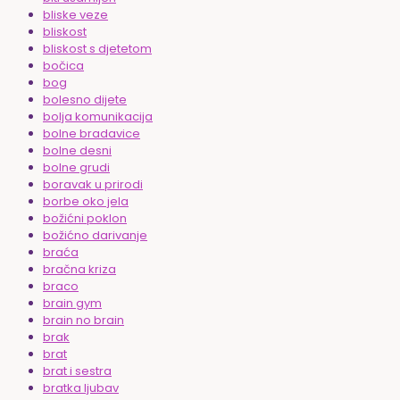
bliske veze
bliskost
bliskost s djetetom
bočica
bog
bolesno dijete
bolja komunikacija
bolne bradavice
bolne desni
bolne grudi
boravak u prirodi
borbe oko jela
božićni poklon
božićno darivanje
braća
bračna kriza
braco
brain gym
brain no brain
brak
brat
brat i sestra
bratka ljubav