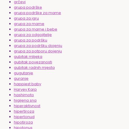
grčevi
grupa podrške
grupa podrške za mame
grupa za igru
grupa za mame
grupa za mame i bebe
grupa za odgojitelje
grupa za podršku
grupa za podršku dojenju
grupa za potporu dojenju
gubitak mlijeka
gubitak povezanosti
gubitak radnih mjesta
gugutanje
guranje
happiest baby
Harvey Karp
hashimoto
higijena sna
hiperaktivnost
hipertiroza
hipertonud
hipotiroza
hipotonus