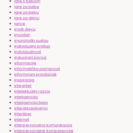
igre s bebom
igre za bebe
igre za bebu
igre za djecu
igrice
imati djecu
imunitet
imunološki sustav
individualni pristup
individualnost
inducirani porod
informacije
informatička pismenost
informirani prisatanak
inspiracija
integritet
intelektualni razvoj
inteligencija
inteligencija tijela
interdisciplinarno
Interliber
internet
interpersonalna komunikacija
interpersonalne kompetencije