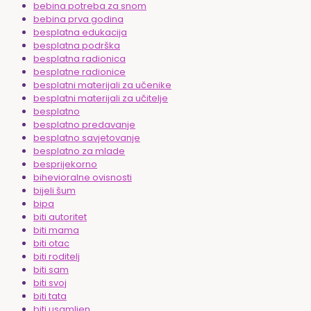
bebina potreba za snom
bebina prva godina
besplatna edukacija
besplatna podrška
besplatna radionica
besplatne radionice
besplatni materijali za učenike
besplatni materijali za učitelje
besplatno
besplatno predavanje
besplatno savjetovanje
besplatno za mlade
besprijekorno
bihevioralne ovisnosti
bijeli šum
bipa
biti autoritet
biti mama
biti otac
biti roditelj
biti sam
biti svoj
biti tata
biti usamljen