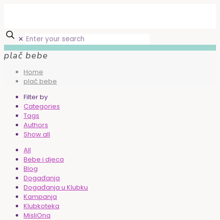
✕
plač bebe
Home
plač bebe
Filter by
Categories
Tags
Authors
Show all
All
Bebe i djeca
Blog
Događanja
Događanja u Klubku
Kampanja
Klubkoteka
MisliOna