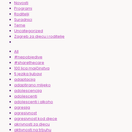
Novosti
Programi
Roditelji
Suradnici
Teme
Uncategorized
Zagreb za djecu i roditelje
All
#nepobjedive
#sharethecare
100 lica majčinstva
5 jezika ljubavi
adaptacija
adaptirano mlijeko
adolescencija
adolescenti
adolescenti i alkoho
agresija
agresivnost
agresivnost kod djece
akrivnosti za djecu
aktivnosti na trbuhu