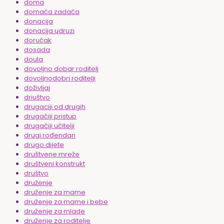
doma
domaća zadaća
donacija
donacija udruzi
doručak
dosada
doula
dovoljno dobar roditelj
dovoljnodobri roditelji
doživljaj
driuštvo
drugaciji od drugih
drugačiji pristup
drugačiji učitelji
drugi rođendan
drugo dijete
društvene mreže
društveni konstrukt
društvo
druženje
druženje za mame
druženje za mame i bebe
druženje za mlade
druženje za roditelje