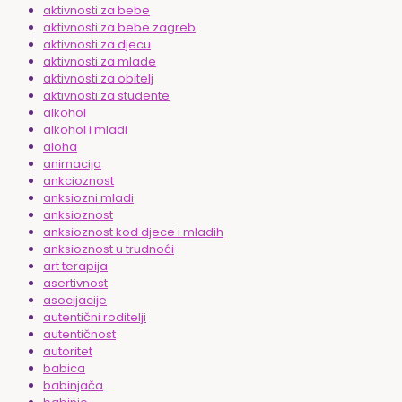
aktivnosti za bebe
aktivnosti za bebe zagreb
aktivnosti za djecu
aktivnosti za mlade
aktivnosti za obitelj
aktivnosti za studente
alkohol
alkohol i mladi
aloha
animacija
ankcioznost
anksiozni mladi
anksioznost
anksioznost kod djece i mladih
anksioznost u trudnoći
art terapija
asertivnost
asocijacije
autentični roditelji
autentičnost
autoritet
babica
babinjača