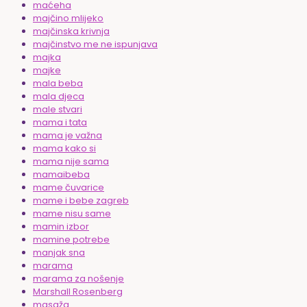
maćeha
majčino mlijeko
majčinska krivnja
majčinstvo me ne ispunjava
majka
majke
mala beba
mala djeca
male stvari
mama i tata
mama je važna
mama kako si
mama nije sama
mamaibeba
mame čuvarice
mame i bebe zagreb
mame nisu same
mamin izbor
mamine potrebe
manjak sna
marama
marama za nošenje
Marshall Rosenberg
masaža