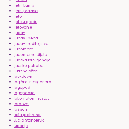
ljetni kamp
ljetni praznici
ljeto
ljeto u gradu
ljetovanje
ljubav
ljubav i beba
ljubav i roditeljstvo
ljubomora
ljubomorno dijete
ljudska inteligencija
ljudske potrebe
ljuti tinejdžeri
lockdown
logička inteligencija
logoped
logopedija
lokomotorni sustav
lordoza
loš san
loša prehrana
Lucija Stanojević
lupanje