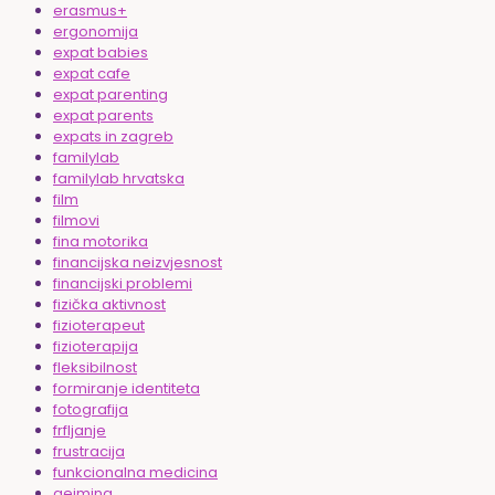
erasmus+
ergonomija
expat babies
expat cafe
expat parenting
expat parents
expats in zagreb
familylab
familylab hrvatska
film
filmovi
fina motorika
financijska neizvjesnost
financijski problemi
fizička aktivnost
fizioterapeut
fizioterapija
fleksibilnost
formiranje identiteta
fotografija
frfljanje
frustracija
funkcionalna medicina
gejming