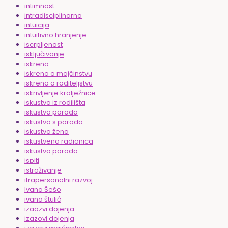
intimnost
intradisciplinarno
intuicija
intuitivno hranjenje
iscrpljenost
isključivanje
iskreno
iskreno o majčinstvu
iskreno o roditeljstvu
iskrivljenje kralježnice
iskustva iz rodilišta
iskustva poroda
iskustva s poroda
iskustva žena
iskustvena radionica
iskustvo poroda
ispiti
istraživanje
itrapersonalni razvoj
Ivana Šešo
ivana štulić
izaozvi dojenja
izazovi dojenja