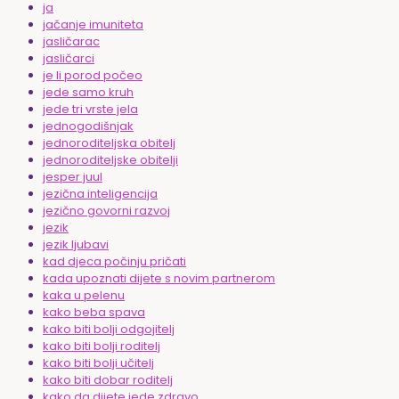
ja
jačanje imuniteta
jasličarac
jasličarci
je li porod počeo
jede samo kruh
jede tri vrste jela
jednogodišnjak
jednoroditeljska obitelj
jednoroditeljske obitelji
jesper juul
jezična inteligencija
jezično govorni razvoj
jezik
jezik ljubavi
kad djeca počinju pričati
kada upoznati dijete s novim partnerom
kaka u pelenu
kako beba spava
kako biti bolji odgojitelj
kako biti bolji roditelj
kako biti bolji učitelj
kako biti dobar roditelj
kako da dijete jede zdravo