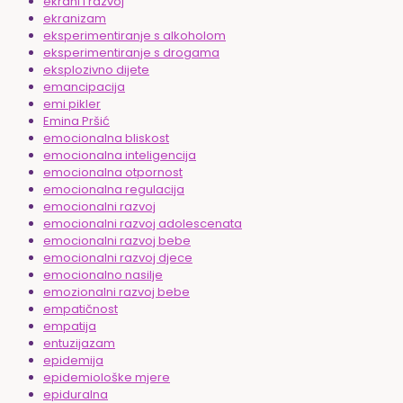
ekrani i razvoj
ekranizam
eksperimentiranje s alkoholom
eksperimentiranje s drogama
eksplozivno dijete
emancipacija
emi pikler
Emina Pršić
emocionalna bliskost
emocionalna inteligencija
emocionalna otpornost
emocionalna regulacija
emocionalni razvoj
emocionalni razvoj adolescenata
emocionalni razvoj bebe
emocionalni razvoj djece
emocionalno nasilje
emozionalni razvoj bebe
empatičnost
empatija
entuzijazam
epidemija
epidemiološke mjere
epiduralna