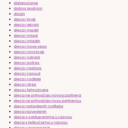
distanciranje
distoni sindrom
dizajn
djeca i brak
djeca i ekrani
djeca i mediji
djeca i mladi
djeca i mladih
djeca i nova veza
djeca i novi brak
djeca i odrasli
djeca i potres
djeca i rastava
djeca i razvod
djeca i roditelji
djeca i stres
djeca i tehnologija
djeca ne prihvaćaju novog partnera
djeca ne prihvaćaju novu partnericu
djeca rastavljenih roditelja
djeca razvedenih
djeca s odstupanjima u razvoju
djeca s teškoćama u razvoju
djeca u korona krizi