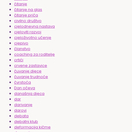
čitanje
čitanje na glas
čitanje priča
civilno društvo
cjelodnevna nastava
cjeloviti razvoj
cjeloživotno učenje
cjepivo
članstvo
coaching za roditelje
crtići
crvene zastavice
čuvanje djece
čuvanje trudnoće
čvrstoća
Dan očeva
današnja djeca
dar
darivanje
darovi
debata
debatni klub
deformacija kičme