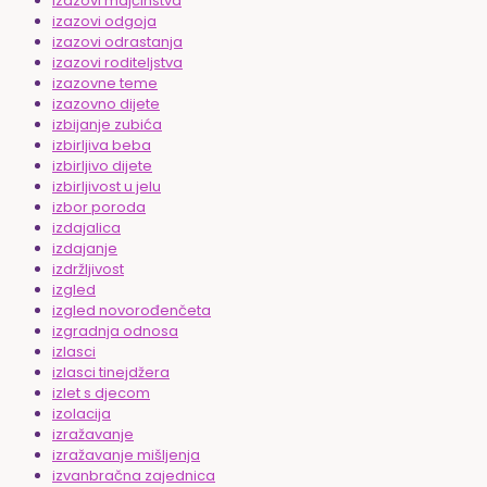
izazovi majčinstva
izazovi odgoja
izazovi odrastanja
izazovi roditeljstva
izazovne teme
izazovno dijete
izbijanje zubića
izbirljiva beba
izbirljivo dijete
izbirljivost u jelu
izbor poroda
izdajalica
izdajanje
izdržljivost
izgled
izgled novorođenčeta
izgradnja odnosa
izlasci
izlasci tinejdžera
izlet s djecom
izolacija
izražavanje
izražavanje mišljenja
izvanbračna zajednica