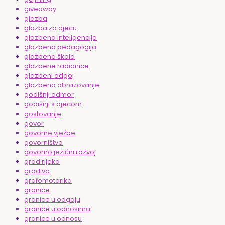
giveaway
glazba
glazba za djecu
glazbena inteligencija
glazbena pedagogija
glazbena škola
glazbene radionice
glazbeni odgoj
glazbeno obrazovanje
godišnji odmor
godišnji s djecom
gostovanje
govor
govorne vježbe
govorništvo
govorno jezični razvoj
grad rijeka
gradivo
grafomotorika
granice
granice u odgoju
granice u odnosima
granice u odnosu