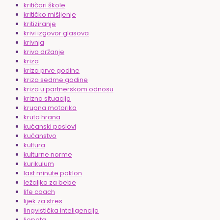
kritičari škole
kritičko mišljenje
kritiziranje
krivi izgovor glasova
krivnja
krivo držanje
kriza
kriza prve godine
kriza sedme godine
kriza u partnerskom odnosu
krizna situacija
krupna motorika
kruta hrana
kućanski poslovi
kućanstvo
kultura
kulturne norme
kurikulum
last minute poklon
ležaljka za bebe
life coach
lijek za stres
lingvistička inteligencija
ljepota