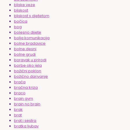
bliske veze
bliskost
bliskost s djetetom
bočica
bog
bolesno dijete
bolja komunikacija
bolne bradavice
bolne desni
bolne grudi
boravak u prirodi
borbe oko jela
božićni poklon
božićno darivanje
braća
bračna kriza
braco
brain gym
brain no brain
brak
brat
brat i sestra
bratka ljubav