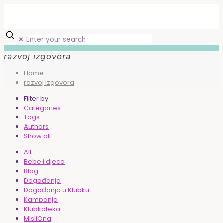
✕
razvoj izgovora
Home
razvoj izgovora
Filter by
Categories
Tags
Authors
Show all
All
Bebe i djeca
Blog
Događanja
Događanja u Klubku
Kampanja
Klubkoteka
MisliOna