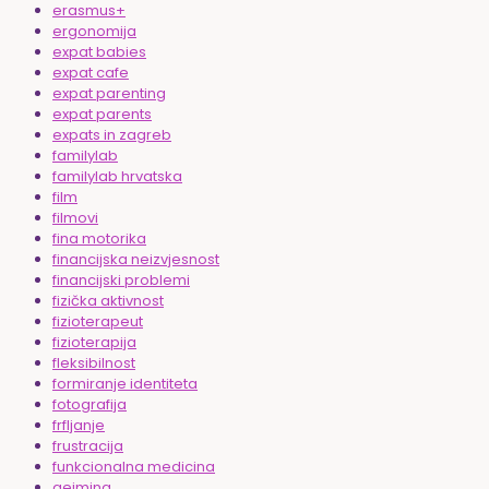
erasmus+
ergonomija
expat babies
expat cafe
expat parenting
expat parents
expats in zagreb
familylab
familylab hrvatska
film
filmovi
fina motorika
financijska neizvjesnost
financijski problemi
fizička aktivnost
fizioterapeut
fizioterapija
fleksibilnost
formiranje identiteta
fotografija
frfljanje
frustracija
funkcionalna medicina
gejming