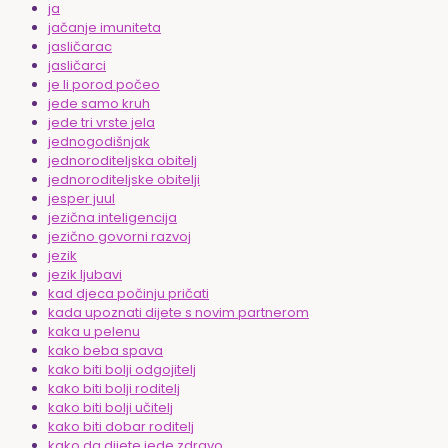
ja
jačanje imuniteta
jasličarac
jasličarci
je li porod počeo
jede samo kruh
jede tri vrste jela
jednogodišnjak
jednoroditeljska obitelj
jednoroditeljske obitelji
jesper juul
jezična inteligencija
jezično govorni razvoj
jezik
jezik ljubavi
kad djeca počinju pričati
kada upoznati dijete s novim partnerom
kaka u pelenu
kako beba spava
kako biti bolji odgojitelj
kako biti bolji roditelj
kako biti bolji učitelj
kako biti dobar roditelj
kako da dijete jede zdravo