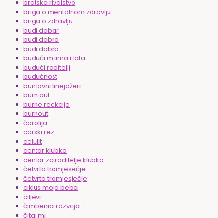
bratsko rivalstvo
briga o mentalnom zdravlju
briga o zdravlju
budi dobar
budi dobra
budi dobro
budući mama i tata
budući roditelji
budućnost
buntovni tinejdžeri
burn out
burne reakcije
burnout
čarolija
carski rez
celulit
centar klubko
centar za roditelje klubko
četvrto tromjesečje
četvrto tromjesječje
ciklus moja beba
ciljevi
čimbenici razvoja
čitaj mi