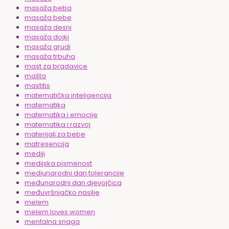
masaža beba
masaža bebe
masaža desni
masaža dojki
masaža grudi
masaža trbuha
mast za bradavice
mašta
mastitis
matematička inteligencija
matematika
matematika i emocije
matematika i razvoj
materijali za bebe
matresencija
mediji
medijska pismenost
medjunarodni dan tolerancije
međunarodni dan djevojčica
međuvršnjačko nasilje
melem
melem loves women
mentalna snaga