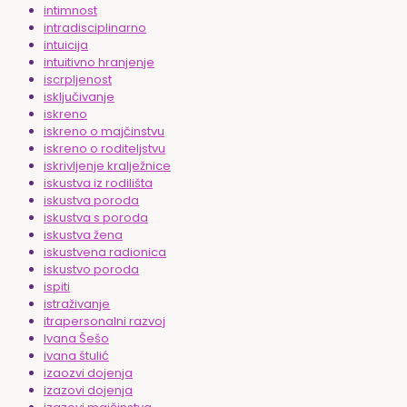
intimnost
intradisciplinarno
intuicija
intuitivno hranjenje
iscrpljenost
isključivanje
iskreno
iskreno o majčinstvu
iskreno o roditeljstvu
iskrivljenje kralježnice
iskustva iz rodilišta
iskustva poroda
iskustva s poroda
iskustva žena
iskustvena radionica
iskustvo poroda
ispiti
istraživanje
itrapersonalni razvoj
Ivana Šešo
ivana štulić
izaozvi dojenja
izazovi dojenja