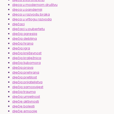
djeca u modernom društvu
djeca u pandemiji
djeca u razvodu braka
djeca u vrtlogu razvoda
dječaci
dječaci u pubertetu
dječja agresija
dječja debljina
dječja hrana
dječja igra
dječja književnost
dječja kralježnica
dječja ljubomora
dječja prava
dječja prehrana
dječja pretilost
dječja prijateljstva
dječja samosvijest
dječja trauma
dječja umjetnost
dječje aktivnosti
dječje bolesti
dječje emocije