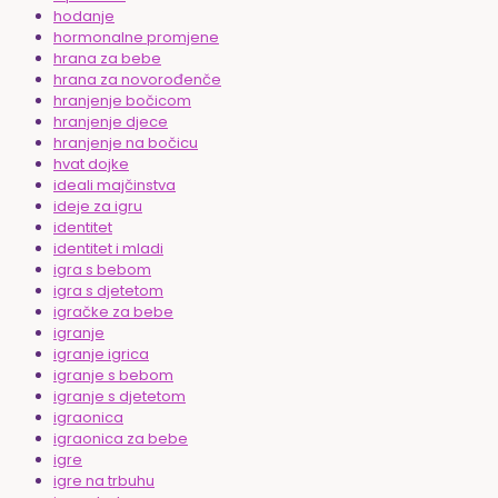
hodanje
hormonalne promjene
hrana za bebe
hrana za novorođenče
hranjenje bočicom
hranjenje djece
hranjenje na bočicu
hvat dojke
ideali majčinstva
ideje za igru
identitet
identitet i mladi
igra s bebom
igra s djetetom
igračke za bebe
igranje
igranje igrica
igranje s bebom
igranje s djetetom
igraonica
igraonica za bebe
igre
igre na trbuhu