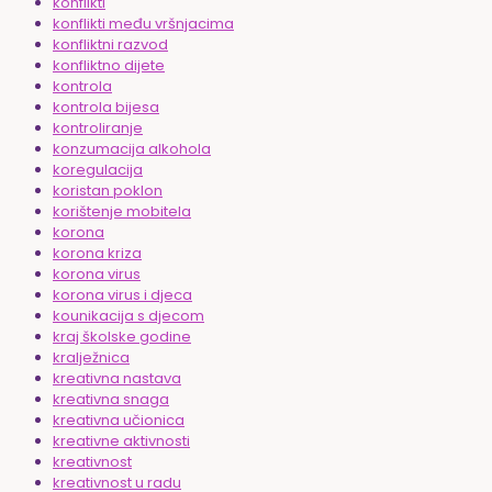
konflikti
konflikti među vršnjacima
konfliktni razvod
konfliktno dijete
kontrola
kontrola bijesa
kontroliranje
konzumacija alkohola
koregulacija
koristan poklon
korištenje mobitela
korona
korona kriza
korona virus
korona virus i djeca
kounikacija s djecom
kraj školske godine
kralježnica
kreativna nastava
kreativna snaga
kreativna učionica
kreativne aktivnosti
kreativnost
kreativnost u radu