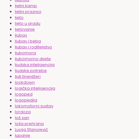
ljetni kamp
ljetni praznici
ljeto
ljeto u gradu
ljetovanje
ljubav
ljubav i beba
ljubav i roditeljstvo
ljubomora
ljubomorno dijete
ljudska inteligencija
ljudske potrebe
ljuti tinejdžeri
lockdown
logička inteligencija
logoped
logopedija
lokomotorni sustav
lordoza
loš san
loša prehrana
Lucija Stanojević
lupanje