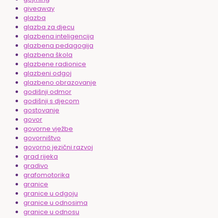
giveaway
glazba
glazba za djecu
glazbena inteligencija
glazbena pedagogija
glazbena škola
glazbene radionice
glazbeni odgoj
glazbeno obrazovanje
godišnji odmor
godišnji s djecom
gostovanje
govor
govorne vježbe
govorništvo
govorno jezični razvoj
grad rijeka
gradivo
grafomotorika
granice
granice u odgoju
granice u odnosima
granice u odnosu