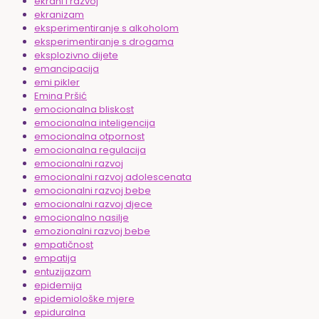
ekrani i razvoj
ekranizam
eksperimentiranje s alkoholom
eksperimentiranje s drogama
eksplozivno dijete
emancipacija
emi pikler
Emina Pršić
emocionalna bliskost
emocionalna inteligencija
emocionalna otpornost
emocionalna regulacija
emocionalni razvoj
emocionalni razvoj adolescenata
emocionalni razvoj bebe
emocionalni razvoj djece
emocionalno nasilje
emozionalni razvoj bebe
empatičnost
empatija
entuzijazam
epidemija
epidemiološke mjere
epiduralna