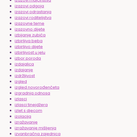
izazovi majčinstva
izazovi odgoja
izazovi odrastanja
izazovi roditeljstva
izazovne teme
izazovno dijete
izbijanje zubića
izbirljiva beba
izbirljivo dijete
izbirljivost u jelu
izbor poroda
izdajalica
izdajanje
izdržljivost
izgled
izgled novorođenčeta
izgradnja odnosa
izlasci
izlasci tinejdžera
izlet s djecom
izolacija
izražavanje
izražavanje mišljenja
izvanbračna zajednica