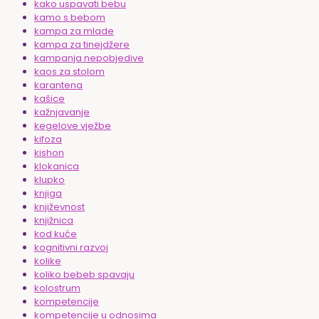
kako uspavati bebu
kamo s bebom
kampa za mlade
kampa za tinejdžere
kampanja nepobjedive
kaos za stolom
karantena
kašice
kažnjavanje
kegelove vježbe
kifoza
kishon
klokanica
klupko
knjiga
književnost
knjižnica
kod kuće
kognitivni razvoj
kolike
koliko bebeb spavaju
kolostrum
kompetencije
kompetencije u odnosima