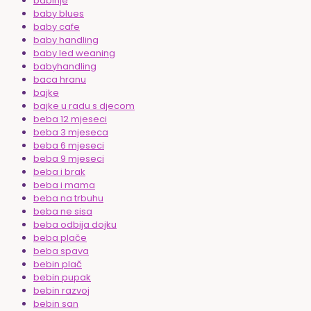
babinje
baby blues
baby cafe
baby handling
baby led weaning
babyhandling
baca hranu
bajke
bajke u radu s djecom
beba 12 mjeseci
beba 3 mjeseca
beba 6 mjeseci
beba 9 mjeseci
beba i brak
beba i mama
beba na trbuhu
beba ne sisa
beba odbija dojku
beba plače
beba spava
bebin plač
bebin pupak
bebin razvoj
bebin san