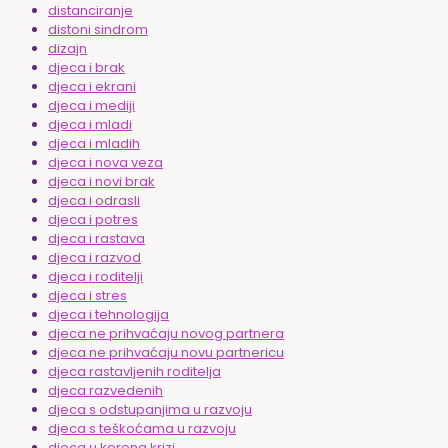
distanciranje
distoni sindrom
dizajn
djeca i brak
djeca i ekrani
djeca i mediji
djeca i mladi
djeca i mladih
djeca i nova veza
djeca i novi brak
djeca i odrasli
djeca i potres
djeca i rastava
djeca i razvod
djeca i roditelji
djeca i stres
djeca i tehnologija
djeca ne prihvaćaju novog partnera
djeca ne prihvaćaju novu partnericu
djeca rastavljenih roditelja
djeca razvedenih
djeca s odstupanjima u razvoju
djeca s teškoćama u razvoju
djeca u korona krizi