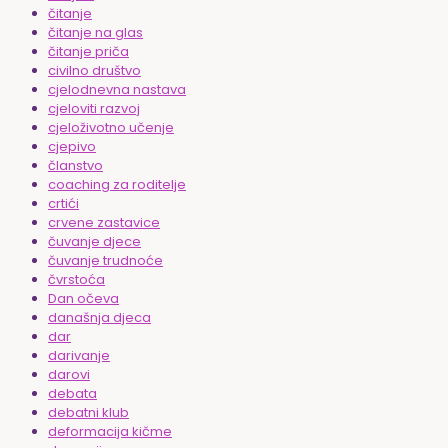
čitanje
čitanje na glas
čitanje priča
civilno društvo
cjelodnevna nastava
cjeloviti razvoj
cjeloživotno učenje
cjepivo
članstvo
coaching za roditelje
crtići
crvene zastavice
čuvanje djece
čuvanje trudnoće
čvrstoća
Dan očeva
današnja djeca
dar
darivanje
darovi
debata
debatni klub
deformacija kičme