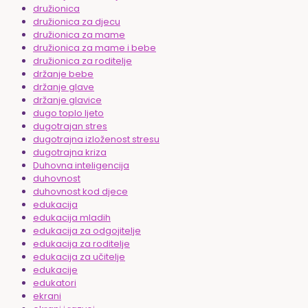
družionica
družionica za djecu
družionica za mame
družionica za mame i bebe
družionica za roditelje
držanje bebe
držanje glave
držanje glavice
dugo toplo ljeto
dugotrajan stres
dugotrajna izloženost stresu
dugotrajna kriza
Duhovna inteligencija
duhovnost
duhovnost kod djece
edukacija
edukacija mladih
edukacija za odgojitelje
edukacija za roditelje
edukacija za učitelje
edukacije
edukatori
ekrani