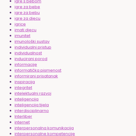
igre s bebom
igre za bebe
igre za bebu
igre za djecu
igrice
imati djecu
imunitet
imunološki sustav
individualni pristup
individualnost
inducirani porod
informacije
informatička pismenost
informirani prisatanak
inspiracija
integritet
intelektualni razvoj
inteligencija
inteligencija tijela
interdisciplinarno
Interliber
internet
interpersonalna komunikacija
interpersonalne kompetencije