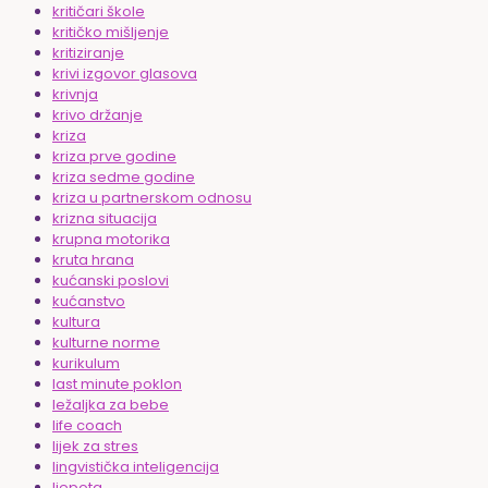
kritičari škole
kritičko mišljenje
kritiziranje
krivi izgovor glasova
krivnja
krivo držanje
kriza
kriza prve godine
kriza sedme godine
kriza u partnerskom odnosu
krizna situacija
krupna motorika
kruta hrana
kućanski poslovi
kućanstvo
kultura
kulturne norme
kurikulum
last minute poklon
ležaljka za bebe
life coach
lijek za stres
lingvistička inteligencija
ljepota