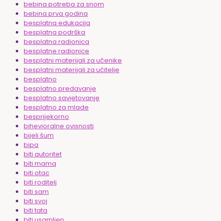
bebina potreba za snom
bebina prva godina
besplatna edukacija
besplatna podrška
besplatna radionica
besplatne radionice
besplatni materijali za učenike
besplatni materijali za učitelje
besplatno
besplatno predavanje
besplatno savjetovanje
besplatno za mlade
besprijekorno
bihevioralne ovisnosti
bijeli šum
bipa
biti autoritet
biti mama
biti otac
biti roditelj
biti sam
biti svoj
biti tata
biti usamljen