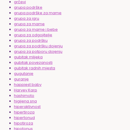
grčevi
grupa podrške
grupa podrške za mame
grupa za igru
grupa za mame
grupa za mame i bebe
grupa za odgojitelje
grupa za podršku
grupa za podršku dojenju
grupa za potporu dojenju
gubitak mlijeka
gubitak povezanosti
gubitak radnih mjesta
gugutanje
guranje
happiest baby
Harvey Karp
hashimoto
higijena sna
hiperaktivnost
hipertiroza
hipertonud
hipotiroza
hipotonus