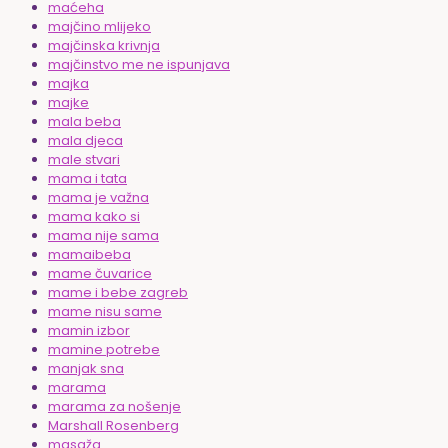
maćeha
majčino mlijeko
majčinska krivnja
majčinstvo me ne ispunjava
majka
majke
mala beba
mala djeca
male stvari
mama i tata
mama je važna
mama kako si
mama nije sama
mamaibeba
mame čuvarice
mame i bebe zagreb
mame nisu same
mamin izbor
mamine potrebe
manjak sna
marama
marama za nošenje
Marshall Rosenberg
masaža