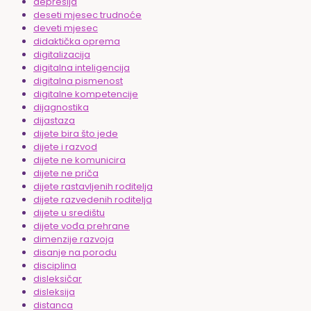
depresija
deseti mjesec trudnoće
deveti mjesec
didaktička oprema
digitalizacija
digitalna inteligencija
digitalna pismenost
digitalne kompetencije
dijagnostika
dijastaza
dijete bira što jede
dijete i razvod
dijete ne komunicira
dijete ne priča
dijete rastavljenih roditelja
dijete razvedenih roditelja
dijete u središtu
dijete vođa prehrane
dimenzije razvoja
disanje na porodu
disciplina
disleksičar
disleksija
distanca