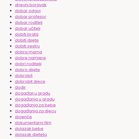
dnevni boravak
dobar odgoj
dobar profesor
dobar roditelj
dobar učitelj
dobiti brata
dobiti dijete
dobiti sestru
dobra mama
dobre namjere
dobri roditelji
dobro dijete
dobrobit
dobrobit djece
dodir
događaji u gradu
događanja u gradu
događanja za bebe
događanja za djecu
dojenče
dokumentarni film
dolazak bebe
dolazak djeteta