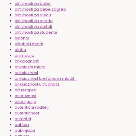
aktivnosti za bebe
aktivnosti za bebe zagreb
aktivnosti za djecu
aktivnosti za mlade
aktivnosti za obitelj
aktivnosti za studente
alkohol
alkohol i mladi
aloha
animacija
ankcioznost
anksiozni mladi
anksioznost
anksioznost kod djece i mladih
anksioznost u trudnoći
art terapija
asertivnost
asocijacije
autentični roditelji
autentičnost
autoritet
babica
babinjača