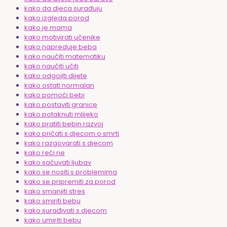
kako da djeca surađuju
kako izgleda porod
kako je mama
kako motivirati učenike
kako napreduje beba
kako naučiti matematiku
kako naučiti učiti
kako odgojiti dijete
kako ostati normalan
kako pomoći bebi
kako postaviti granice
kako potaknuti mlijeko
kako pratiti bebin razvoj
kako pričati s djecom o smrti
kako razgovarati s djecom
kako reći ne
kako sačuvati ljubav
kako se nositi s problemima
kako se pripremiti za porod
kako smanjiti stres
kako smiriti bebu
kako surađivati s djecom
kako umiriti bebu