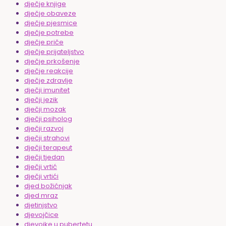
dječje knjige
dječje obaveze
dječje pjesmice
dječje potrebe
dječje priče
dječje prijateljstvo
dječje prkošenje
dječje reakcije
dječje zdravlje
dječji imunitet
dječji jezik
dječji mozak
dječji psiholog
dječji razvoj
dječji strahovi
dječji terapeut
dječji tjedan
dječji vrtić
dječji vrtići
djed božićnjak
djed mraz
djetinjstvo
djevojčice
djevojke u pubertetu