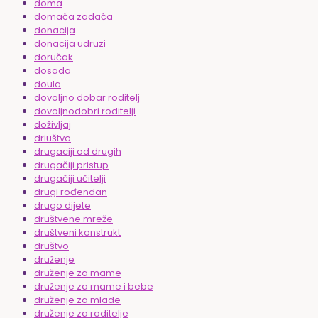
doma
domaća zadaća
donacija
donacija udruzi
doručak
dosada
doula
dovoljno dobar roditelj
dovoljnodobri roditelji
doživljaj
driuštvo
drugaciji od drugih
drugačiji pristup
drugačiji učitelji
drugi rođendan
drugo dijete
društvene mreže
društveni konstrukt
društvo
druženje
druženje za mame
druženje za mame i bebe
druženje za mlade
druženje za roditelje