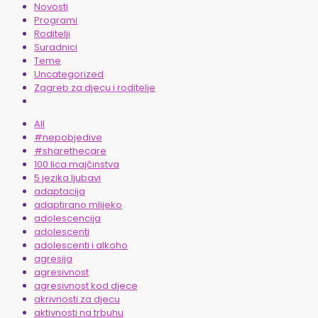
Novosti
Programi
Roditelji
Suradnici
Teme
Uncategorized
Zagreb za djecu i roditelje
All
#nepobjedive
#sharethecare
100 lica majčinstva
5 jezika ljubavi
adaptacija
adaptirano mlijeko
adolescencija
adolescenti
adolescenti i alkoho
agresija
agresivnost
agresivnost kod djece
akrivnosti za djecu
aktivnosti na trbuhu