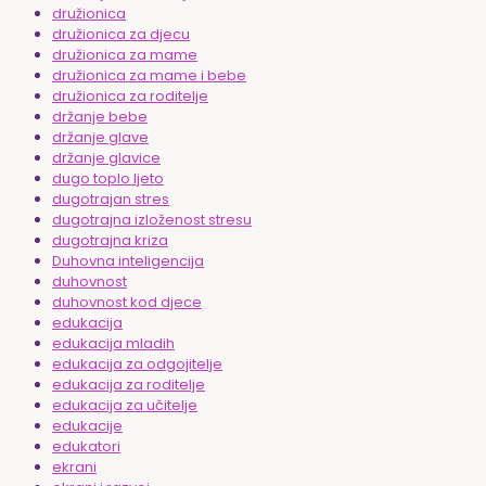
družionica
družionica za djecu
družionica za mame
družionica za mame i bebe
družionica za roditelje
držanje bebe
držanje glave
držanje glavice
dugo toplo ljeto
dugotrajan stres
dugotrajna izloženost stresu
dugotrajna kriza
Duhovna inteligencija
duhovnost
duhovnost kod djece
edukacija
edukacija mladih
edukacija za odgojitelje
edukacija za roditelje
edukacija za učitelje
edukacije
edukatori
ekrani