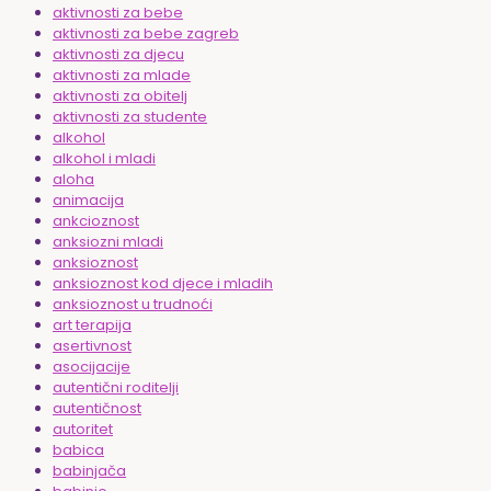
aktivnosti za bebe
aktivnosti za bebe zagreb
aktivnosti za djecu
aktivnosti za mlade
aktivnosti za obitelj
aktivnosti za studente
alkohol
alkohol i mladi
aloha
animacija
ankcioznost
anksiozni mladi
anksioznost
anksioznost kod djece i mladih
anksioznost u trudnoći
art terapija
asertivnost
asocijacije
autentični roditelji
autentičnost
autoritet
babica
babinjača