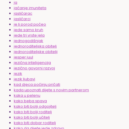
ja
jačanje imuniteta
jasličarac
jasličarci
je li porod počeo
jede samo kruh
jede tri vrste jela
jednogodišnjak
jednoroditeljska obitelj
jednoroditeljske obitelji
jesper juul
jezična inteligencija
jezično govorni razvoj
jezik
jezik ljubavi
kad djeca počinju pričati
kada upoznati dijete s novim partnerom
kaka u pelenu
kako beba spava
kako biti bolji odgojitelj
kako biti bolji roditelj
kako biti bolji učitelj
kako biti dobar roditelj
kako da dijete jede zdravo