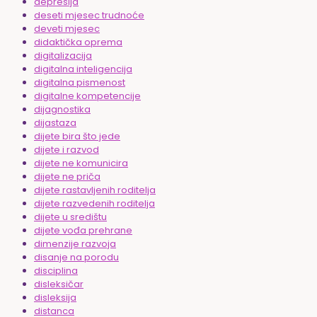
depresija
deseti mjesec trudnoće
deveti mjesec
didaktička oprema
digitalizacija
digitalna inteligencija
digitalna pismenost
digitalne kompetencije
dijagnostika
dijastaza
dijete bira što jede
dijete i razvod
dijete ne komunicira
dijete ne priča
dijete rastavljenih roditelja
dijete razvedenih roditelja
dijete u središtu
dijete vođa prehrane
dimenzije razvoja
disanje na porodu
disciplina
disleksičar
disleksija
distanca