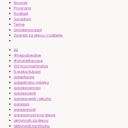
Novosti
Programi
Roditelji
Suradnici
Teme
Uncategorized
Zagreb za djecu i roditelje
All
#nepobjedive
#sharethecare
100 lica majčinstva
5 jezika ljubavi
adaptacija
adaptirano mlijeko
adolescencija
adolescenti
adolescenti i alkoho
agresija
agresivnost
agresivnost kod djece
akrivnosti za djecu
aktivnosti na trbuhu