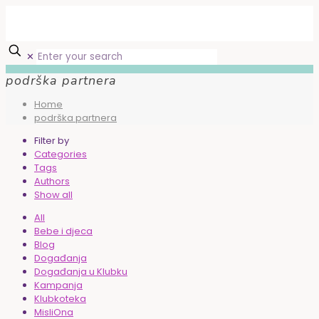
✕
podrška partnera
Home
podrška partnera
Filter by
Categories
Tags
Authors
Show all
All
Bebe i djeca
Blog
Događanja
Događanja u Klubku
Kampanja
Klubkoteka
MisliOna