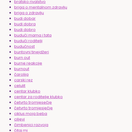
bratsko rivalstvo
briga o mentalnom zdravlju
briga o zdravlju
budi dobar
budi dobra
budi dobro
budući mama i tata
budući roditelji
budućnost
buntovni tinejdžeri
burn out
burne reakcije
burnout
čarolija
carski rez
celulit
centar klubko
centar za roditelje klubko
četvrto tromjesečje
četvrto tromjesječje
ciklus moja beba
ciljevi
čimbenici razvoja
čitaj mi