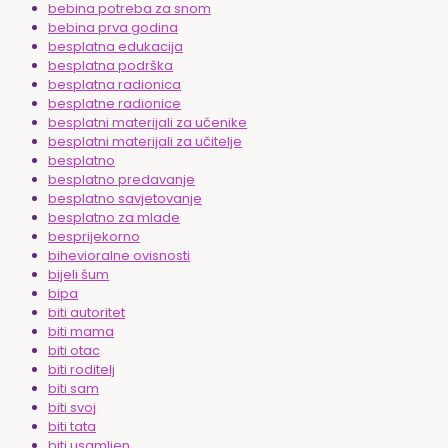
bebina potreba za snom
bebina prva godina
besplatna edukacija
besplatna podrška
besplatna radionica
besplatne radionice
besplatni materijali za učenike
besplatni materijali za učitelje
besplatno
besplatno predavanje
besplatno savjetovanje
besplatno za mlade
besprijekorno
bihevioralne ovisnosti
bijeli šum
bipa
biti autoritet
biti mama
biti otac
biti roditelj
biti sam
biti svoj
biti tata
biti usamljen