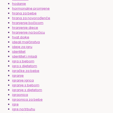
hodanje
hormonalne promjene
hrana za bebe
hrana za novorođenče
hranjenje bočicom
hranjenje djece
hranjenje na bočicu
hvat dojke
ideali majčinstva
ideje za igru
identitet
identitet i mladi
igra s bebom
igra s djetetom
igračke za bebe
igranje
igranje igrica
igranje s bebom
igranje s djetetom
igraonica
igraonica za bebe
igre
igre na trbuhu