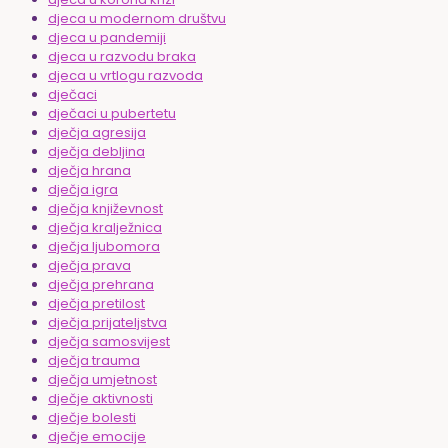
djeca u modernom društvu
djeca u pandemiji
djeca u razvodu braka
djeca u vrtlogu razvoda
dječaci
dječaci u pubertetu
dječja agresija
dječja debljina
dječja hrana
dječja igra
dječja književnost
dječja kralježnica
dječja ljubomora
dječja prava
dječja prehrana
dječja pretilost
dječja prijateljstva
dječja samosvijest
dječja trauma
dječja umjetnost
dječje aktivnosti
dječje bolesti
dječje emocije