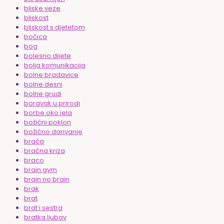
bliske veze
bliskost
bliskost s djetetom
bočica
bog
bolesno dijete
bolja komunikacija
bolne bradavice
bolne desni
bolne grudi
boravak u prirodi
borbe oko jela
božićni poklon
božićno darivanje
braća
bračna kriza
braco
brain gym
brain no brain
brak
brat
brat i sestra
bratka ljubav