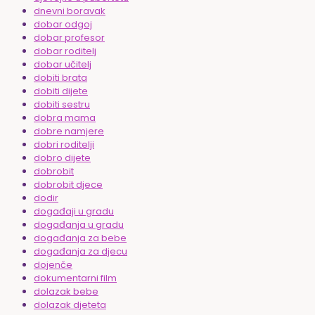
dnevni boravak
dobar odgoj
dobar profesor
dobar roditelj
dobar učitelj
dobiti brata
dobiti dijete
dobiti sestru
dobra mama
dobre namjere
dobri roditelji
dobro dijete
dobrobit
dobrobit djece
dodir
događaji u gradu
događanja u gradu
događanja za bebe
događanja za djecu
dojenče
dokumentarni film
dolazak bebe
dolazak djeteta