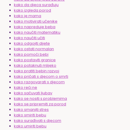
kako da djeca surađuju
kako izgleda porod
kako je mama
kako motivirati učenike
kako napreduje beba
kako naučiti matematiku
kako naučiti učiti
kako odgojiti dijete
kako ostati normalan
kako pomoći bebi
kako postaviti granice
kako potaknuti mlijeko
kako pratiti bebin razvoj
kako pričati s djecom o smrti
kako razgovarati s djecom
kako reći ne
kako sačuvati ljubav
kako se nositi s problemima
kako se pripremiti za porod
kako smanjiti stres
kako smiriti bebu
kako surađivati s djecom
kako umiriti bebu