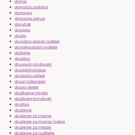
doma
domaća zadaća
donacija
donacija udruzi
doručak
dosada
doula
dovoljno dobar roditelj
dovoljnodobri roditelji
doživljaj
driuštvo
drugaciji od drugih
drugačiji pristup
drugačiji učitelji
drugi rođendan
drugo dijete
društvene mreže
društveni konstrukt
društvo
druženje
druženje za mame
druženje za mame i bebe
druženje za mlade
druženje za roditelje