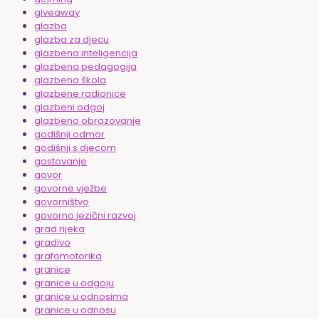
giveaway
glazba
glazba za djecu
glazbena inteligencija
glazbena pedagogija
glazbena škola
glazbene radionice
glazbeni odgoj
glazbeno obrazovanje
godišnji odmor
godišnji s djecom
gostovanje
govor
govorne vježbe
govorništvo
govorno jezični razvoj
grad rijeka
gradivo
grafomotorika
granice
granice u odgoju
granice u odnosima
granice u odnosu