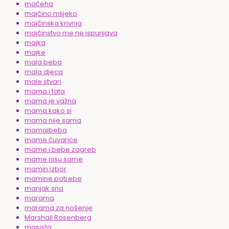
maćeha
majčino mlijeko
majčinska krivnja
majčinstvo me ne ispunjava
majka
majke
mala beba
mala djeca
male stvari
mama i tata
mama je važna
mama kako si
mama nije sama
mamaibeba
mame čuvarice
mame i bebe zagreb
mame nisu same
mamin izbor
mamine potrebe
manjak sna
marama
marama za nošenje
Marshall Rosenberg
masaža