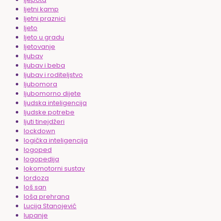
ljetni kamp
ljetni praznici
ljeto
ljeto u gradu
ljetovanje
ljubav
ljubav i beba
ljubav i roditeljstvo
ljubomora
ljubomorno dijete
ljudska inteligencija
ljudske potrebe
ljuti tinejdžeri
lockdown
logička inteligencija
logoped
logopedija
lokomotorni sustav
lordoza
loš san
loša prehrana
Lucija Stanojević
lupanje