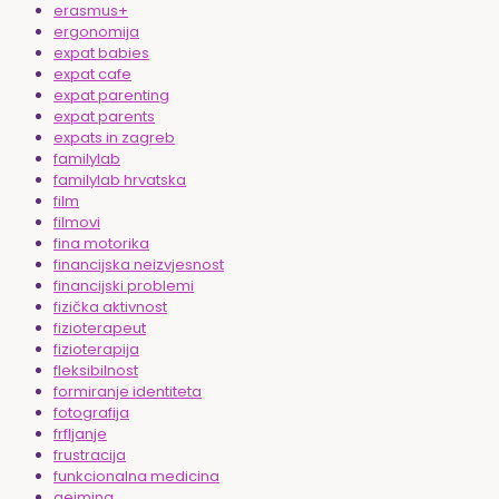
erasmus+
ergonomija
expat babies
expat cafe
expat parenting
expat parents
expats in zagreb
familylab
familylab hrvatska
film
filmovi
fina motorika
financijska neizvjesnost
financijski problemi
fizička aktivnost
fizioterapeut
fizioterapija
fleksibilnost
formiranje identiteta
fotografija
frfljanje
frustracija
funkcionalna medicina
gejming