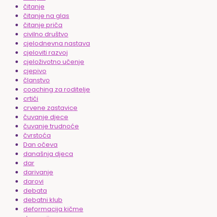
čitanje
čitanje na glas
čitanje priča
civilno društvo
cjelodnevna nastava
cjeloviti razvoj
cjeloživotno učenje
cjepivo
članstvo
coaching za roditelje
crtići
crvene zastavice
čuvanje djece
čuvanje trudnoće
čvrstoća
Dan očeva
današnja djeca
dar
darivanje
darovi
debata
debatni klub
deformacija kičme