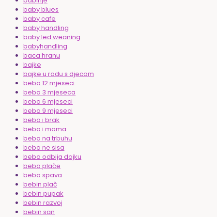
babinje
baby blues
baby cafe
baby handling
baby led weaning
babyhandling
baca hranu
bajke
bajke u radu s djecom
beba 12 mjeseci
beba 3 mjeseca
beba 6 mjeseci
beba 9 mjeseci
beba i brak
beba i mama
beba na trbuhu
beba ne sisa
beba odbija dojku
beba plače
beba spava
bebin plač
bebin pupak
bebin razvoj
bebin san