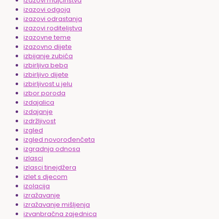
izazovi majčinstva
izazovi odgoja
izazovi odrastanja
izazovi roditeljstva
izazovne teme
izazovno dijete
izbijanje zubića
izbirljiva beba
izbirljivo dijete
izbirljivost u jelu
izbor poroda
izdajalica
izdajanje
izdržljivost
izgled
izgled novorođenčeta
izgradnja odnosa
izlasci
izlasci tinejdžera
izlet s djecom
izolacija
izražavanje
izražavanje mišljenja
izvanbračna zajednica