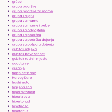
grčevi
grupa podrške
grupa podrške za mame
grupa za igru
grupa za mame
grupa za mame i bebe
grupa za odgojitelje
grupa za podršku
grupa za podršku dojenju
grupa za potporu dojenju
gubitak mlijeka
gubitak povezanosti
gubitak radnih mjesta
gugutanje
guranje
happiest baby
Harvey Karp
hashimoto
higijena sna
hiperaktivnost
hipertiroza
hipertonud
hipotiroza
hipotonus