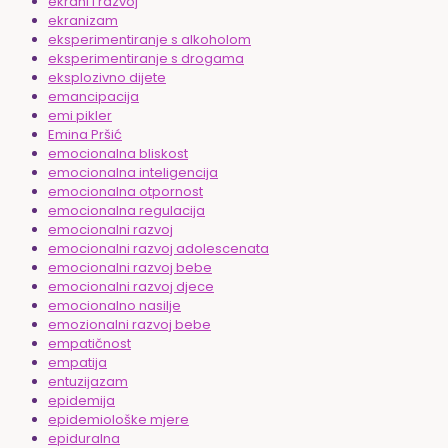
ekrani i razvoj
ekranizam
eksperimentiranje s alkoholom
eksperimentiranje s drogama
eksplozivno dijete
emancipacija
emi pikler
Emina Pršić
emocionalna bliskost
emocionalna inteligencija
emocionalna otpornost
emocionalna regulacija
emocionalni razvoj
emocionalni razvoj adolescenata
emocionalni razvoj bebe
emocionalni razvoj djece
emocionalno nasilje
emozionalni razvoj bebe
empatičnost
empatija
entuzijazam
epidemija
epidemiološke mjere
epiduralna