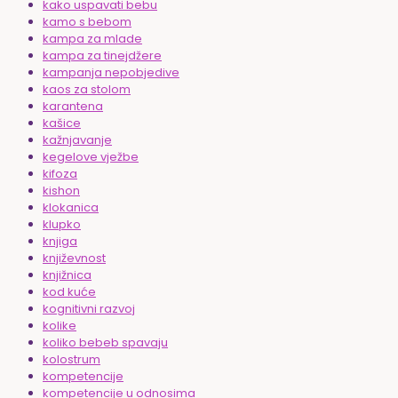
kako uspavati bebu
kamo s bebom
kampa za mlade
kampa za tinejdžere
kampanja nepobjedive
kaos za stolom
karantena
kašice
kažnjavanje
kegelove vježbe
kifoza
kishon
klokanica
klupko
knjiga
književnost
knjižnica
kod kuće
kognitivni razvoj
kolike
koliko bebeb spavaju
kolostrum
kompetencije
kompetencije u odnosima