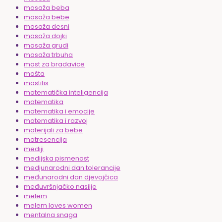
masaža beba
masaža bebe
masaža desni
masaža dojki
masaža grudi
masaža trbuha
mast za bradavice
mašta
mastitis
matematička inteligencija
matematika
matematika i emocije
matematika i razvoj
materijali za bebe
matresencija
mediji
medijska pismenost
medjunarodni dan tolerancije
međunarodni dan djevojčica
međuvršnjačko nasilje
melem
melem loves women
mentalna snaga