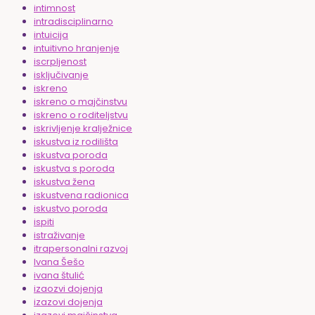
intimnost
intradisciplinarno
intuicija
intuitivno hranjenje
iscrpljenost
isključivanje
iskreno
iskreno o majčinstvu
iskreno o roditeljstvu
iskrivljenje kralježnice
iskustva iz rodilišta
iskustva poroda
iskustva s poroda
iskustva žena
iskustvena radionica
iskustvo poroda
ispiti
istraživanje
itrapersonalni razvoj
Ivana Šešo
ivana štulić
izaozvi dojenja
izazovi dojenja