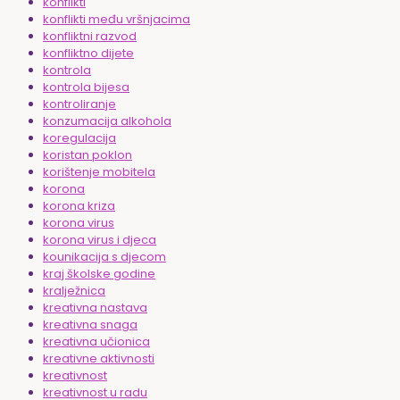
konflikti
konflikti među vršnjacima
konfliktni razvod
konfliktno dijete
kontrola
kontrola bijesa
kontroliranje
konzumacija alkohola
koregulacija
koristan poklon
korištenje mobitela
korona
korona kriza
korona virus
korona virus i djeca
kounikacija s djecom
kraj školske godine
kralježnica
kreativna nastava
kreativna snaga
kreativna učionica
kreativne aktivnosti
kreativnost
kreativnost u radu