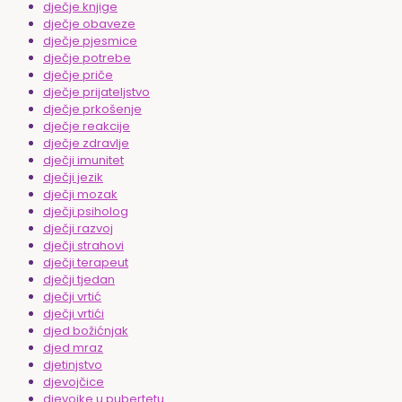
dječje knjige
dječje obaveze
dječje pjesmice
dječje potrebe
dječje priče
dječje prijateljstvo
dječje prkošenje
dječje reakcije
dječje zdravlje
dječji imunitet
dječji jezik
dječji mozak
dječji psiholog
dječji razvoj
dječji strahovi
dječji terapeut
dječji tjedan
dječji vrtić
dječji vrtići
djed božićnjak
djed mraz
djetinjstvo
djevojčice
djevojke u pubertetu