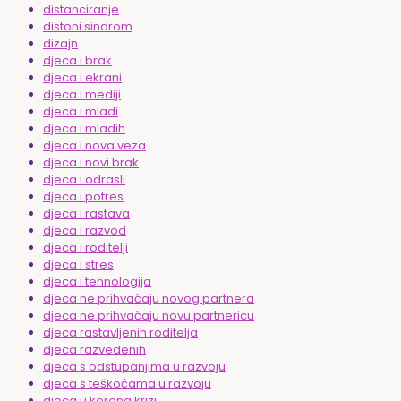
distanciranje
distoni sindrom
dizajn
djeca i brak
djeca i ekrani
djeca i mediji
djeca i mladi
djeca i mladih
djeca i nova veza
djeca i novi brak
djeca i odrasli
djeca i potres
djeca i rastava
djeca i razvod
djeca i roditelji
djeca i stres
djeca i tehnologija
djeca ne prihvaćaju novog partnera
djeca ne prihvaćaju novu partnericu
djeca rastavljenih roditelja
djeca razvedenih
djeca s odstupanjima u razvoju
djeca s teškoćama u razvoju
djeca u korona krizi