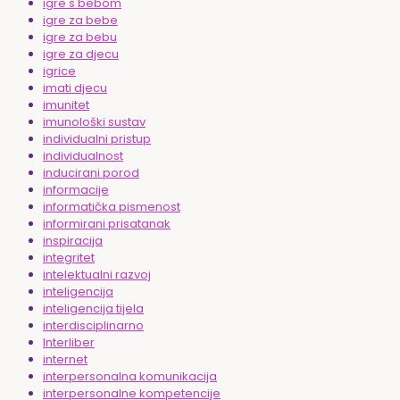
igre s bebom
igre za bebe
igre za bebu
igre za djecu
igrice
imati djecu
imunitet
imunološki sustav
individualni pristup
individualnost
inducirani porod
informacije
informatička pismenost
informirani prisatanak
inspiracija
integritet
intelektualni razvoj
inteligencija
inteligencija tijela
interdisciplinarno
Interliber
internet
interpersonalna komunikacija
interpersonalne kompetencije