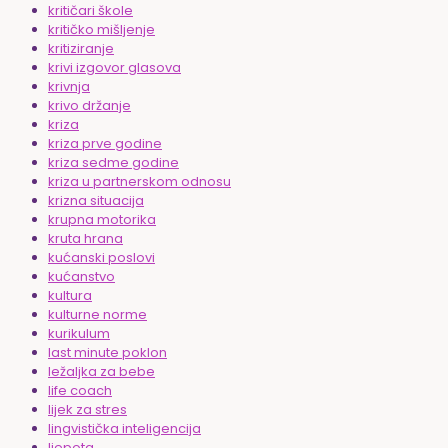
kritičari škole
kritičko mišljenje
kritiziranje
krivi izgovor glasova
krivnja
krivo držanje
kriza
kriza prve godine
kriza sedme godine
kriza u partnerskom odnosu
krizna situacija
krupna motorika
kruta hrana
kućanski poslovi
kućanstvo
kultura
kulturne norme
kurikulum
last minute poklon
ležaljka za bebe
life coach
lijek za stres
lingvistička inteligencija
ljepota