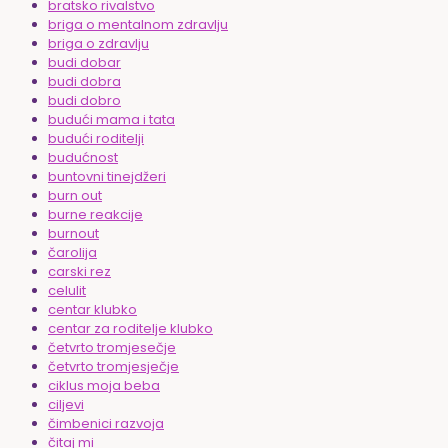
bratsko rivalstvo
briga o mentalnom zdravlju
briga o zdravlju
budi dobar
budi dobra
budi dobro
budući mama i tata
budući roditelji
budućnost
buntovni tinejdžeri
burn out
burne reakcije
burnout
čarolija
carski rez
celulit
centar klubko
centar za roditelje klubko
četvrto tromjesečje
četvrto tromjesječje
ciklus moja beba
ciljevi
čimbenici razvoja
čitaj mi