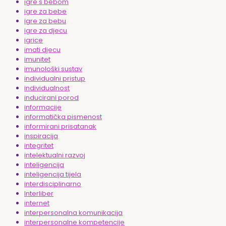
igre s bebom
igre za bebe
igre za bebu
igre za djecu
igrice
imati djecu
imunitet
imunološki sustav
individualni pristup
individualnost
inducirani porod
informacije
informatička pismenost
informirani prisatanak
inspiracija
integritet
intelektualni razvoj
inteligencija
inteligencija tijela
interdisciplinarno
Interliber
internet
interpersonalna komunikacija
interpersonalne kompetencije