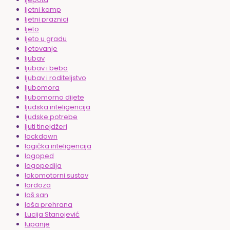
ljetni kamp
ljetni praznici
ljeto
ljeto u gradu
ljetovanje
ljubav
ljubav i beba
ljubav i roditeljstvo
ljubomora
ljubomorno dijete
ljudska inteligencija
ljudske potrebe
ljuti tinejdžeri
lockdown
logička inteligencija
logoped
logopedija
lokomotorni sustav
lordoza
loš san
loša prehrana
Lucija Stanojević
lupanje