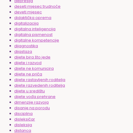
depresija
deseti mjesec trudnoće
deveti mjesec
didaktička oprema
digitalizacija
digitalna inteligencija
digitalna pismenost
digitalne kompetencije
dijagnostika
dijastaza
dijete bira što jede
dijete i razvod
dijete ne komunicira
dijete ne priča
dijete rastavljenih roditelja
dijete razvedenih roditelja
dijete u središtu
dijete vođa prehrane
dimenzije razvoja
disanje na porodu
disciplina
disleksičar
disleksija
distanca