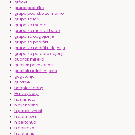
grčevi
grupa podrške
grupa podrške za mame
grupa za igru
grupa za mame
grupa za mame i bebe
grupa za odgojitelje
grupa za podršku
grupa za podršku dojenju
grupa za potporu dojenju
gubitak mlijeka
gubitak povezanosti
gubitak radnih mjesta
gugutanje
guranje
happiest baby
Harvey Karp
hashimoto
higijena sna
hiperaktivnost
hipertiroza
hipertonud
hipotiroza
hipotonus