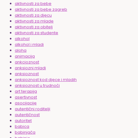
aktivnosti za bebe
aktivnosti za bebe zagreb
aktivnosti za djecu
aktivnosti za mlade
aktivnosti za obitelj
aktivnosti za studente
alkohol
alkohol i mladi
aloha
animacija
ankcioznost
anksiozni mladi
anksioznost
anksioznost kod djece i mladih
anksioznost u trudnoći
art terapija
asertivnost
asocijacije
autentični roditelji
autentičnost
autoritet
babica
babinjača