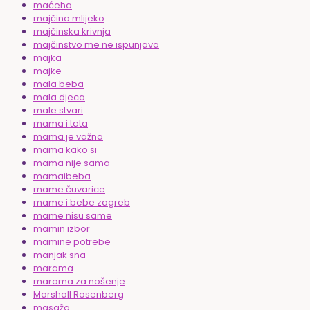
maćeha
majčino mlijeko
majčinska krivnja
majčinstvo me ne ispunjava
majka
majke
mala beba
mala djeca
male stvari
mama i tata
mama je važna
mama kako si
mama nije sama
mamaibeba
mame čuvarice
mame i bebe zagreb
mame nisu same
mamin izbor
mamine potrebe
manjak sna
marama
marama za nošenje
Marshall Rosenberg
masaža