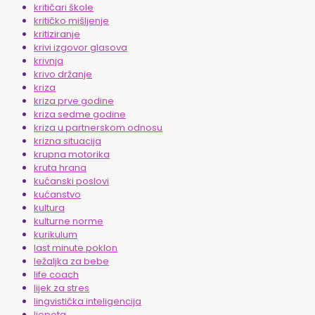
kritičari škole
kritičko mišljenje
kritiziranje
krivi izgovor glasova
krivnja
krivo držanje
kriza
kriza prve godine
kriza sedme godine
kriza u partnerskom odnosu
krizna situacija
krupna motorika
kruta hrana
kućanski poslovi
kućanstvo
kultura
kulturne norme
kurikulum
last minute poklon
ležaljka za bebe
life coach
lijek za stres
lingvistička inteligencija
ljepota