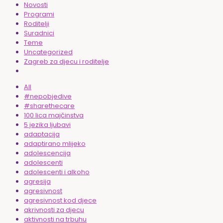
Novosti
Programi
Roditelji
Suradnici
Teme
Uncategorized
Zagreb za djecu i roditelje
All
#nepobjedive
#sharethecare
100 lica majčinstva
5 jezika ljubavi
adaptacija
adaptirano mlijeko
adolescencija
adolescenti
adolescenti i alkoho
agresija
agresivnost
agresivnost kod djece
akrivnosti za djecu
aktivnosti na trbuhu