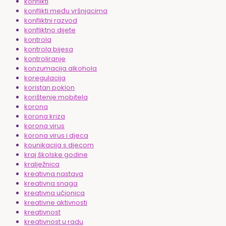
konflikti
konflikti među vršnjacima
konfliktni razvod
konfliktno dijete
kontrola
kontrola bijesa
kontroliranje
konzumacija alkohola
koregulacija
koristan poklon
korištenje mobitela
korona
korona kriza
korona virus
korona virus i djeca
kounikacija s djecom
kraj školske godine
kralježnica
kreativna nastava
kreativna snaga
kreativna učionica
kreativne aktivnosti
kreativnost
kreativnost u radu