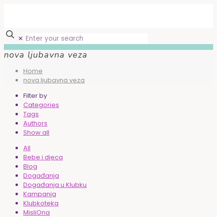
✕
nova ljubavna veza
Home
nova ljubavna veza
Filter by
Categories
Tags
Authors
Show all
All
Bebe i djeca
Blog
Događanja
Događanja u Klubku
Kampanja
Klubkoteka
MisliOna