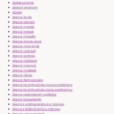
distanciranje
distoni sindrom
dizajn
djeca i brak
djeca i ekrani
djeca i mediji
djeca i mladi
djeca i mladih
djeca i nova veza
djeca i novi brak
djeca i odrasli
djeca i potres
djeca i rastava
djeca i razvod
djeca i roditelji
djeca i stres
djeca i tehnologija
djeca ne prihvaćaju novog partnera
djeca ne prihvaćaju novu partnericu
djeca rastavljenih roditelja
djeca razvedenih
djeca s odstupanjima u razvoju
djeca s teškoćama u razvoju
djeca u korona krizi