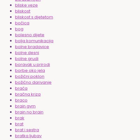
bliske veze
bliskost
bliskost s djetetom
bočica
bog
bolesno dijete
bolja komunikacija
bolne bradavice
bolne desni
bolne grudi
boravak u prirodi
borbe oko jela
božićni poklon
božićno darivanje
braća
bračna kriza
braco
brain gym
brain no brain
brak
brat
brat i sestra
bratka ljubav