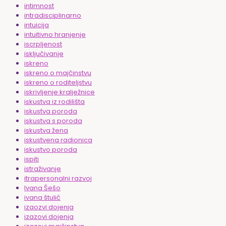
intimnost
intradisciplinarno
intuicija
intuitivno hranjenje
iscrpljenost
isključivanje
iskreno
iskreno o majčinstvu
iskreno o roditeljstvu
iskrivljenje kralježnice
iskustva iz rodilišta
iskustva poroda
iskustva s poroda
iskustva žena
iskustvena radionica
iskustvo poroda
ispiti
istraživanje
itrapersonalni razvoj
Ivana Šešo
ivana štulić
izaozvi dojenja
izazovi dojenja