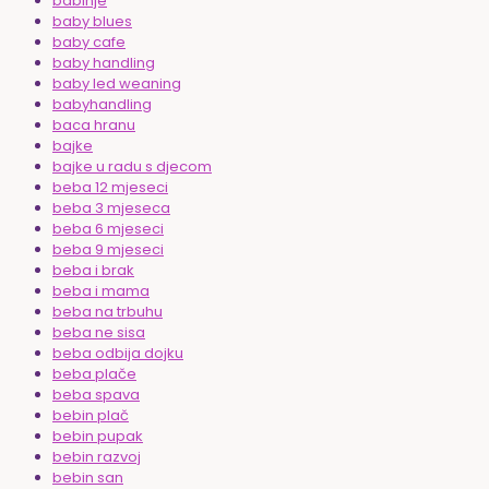
babinje
baby blues
baby cafe
baby handling
baby led weaning
babyhandling
baca hranu
bajke
bajke u radu s djecom
beba 12 mjeseci
beba 3 mjeseca
beba 6 mjeseci
beba 9 mjeseci
beba i brak
beba i mama
beba na trbuhu
beba ne sisa
beba odbija dojku
beba plače
beba spava
bebin plač
bebin pupak
bebin razvoj
bebin san