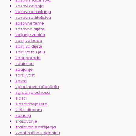
izazovi majčinstva
izazovi odgoja
izazovi odrastanja
izazovi roditeljstva
izazovne teme
izazovno dijete
izbijanje zubića
izbirljiva beba
izbirljivo dijete
izbirljivost u jelu
izbor poroda
izdajalica
izdajanje
izdržljivost
izgled
izgled novorođenčeta
izgradnja odnosa
izlasci
izlasci tinejdžera
izlet s djecom
izolacija
izražavanje
izražavanje mišljenja
izvanbračna zajednica