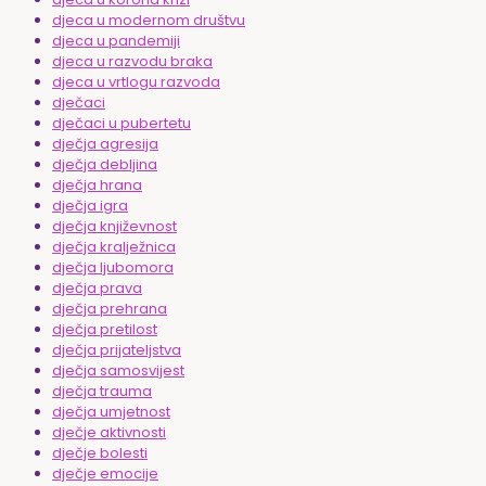
djeca u modernom društvu
djeca u pandemiji
djeca u razvodu braka
djeca u vrtlogu razvoda
dječaci
dječaci u pubertetu
dječja agresija
dječja debljina
dječja hrana
dječja igra
dječja književnost
dječja kralježnica
dječja ljubomora
dječja prava
dječja prehrana
dječja pretilost
dječja prijateljstva
dječja samosvijest
dječja trauma
dječja umjetnost
dječje aktivnosti
dječje bolesti
dječje emocije