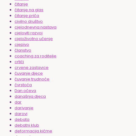
čitanje
čitanje na glas
čitanje priča
civilno društvo
cjelodnevna nastava
cjeloviti razvoj
cjeloživotno učenje
cjepivo
članstvo
coaching za roditelje
crtići
crvene zastavice
čuvanje djece
čuvanje trudnoće
čvrstoća
Dan očeva
današnja djeca
dar
darivanje
darovi
debata
debatni klub
deformacija kičme