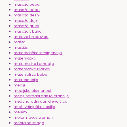
masaža beba
masaža bebe
masaža desni
masaža dojki
masaža grudi
masaža trbuha
mast za bradavice
mašta
mastitis
matematička inteligencija
matematika
matematika i emocije
matematika i razvoj
materijali za bebe
matresencija
mediji
medijska pismenost
medjunarodni dan tolerancije
međunarodni dan djevojčica
međuvršnjačko nasilje
melem
melem loves women
mentalna snaga