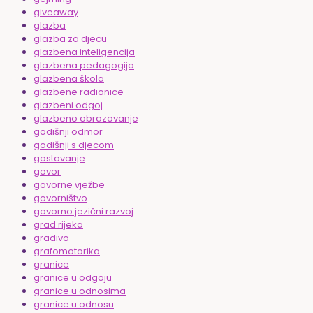
giveaway
glazba
glazba za djecu
glazbena inteligencija
glazbena pedagogija
glazbena škola
glazbene radionice
glazbeni odgoj
glazbeno obrazovanje
godišnji odmor
godišnji s djecom
gostovanje
govor
govorne vježbe
govorništvo
govorno jezični razvoj
grad rijeka
gradivo
grafomotorika
granice
granice u odgoju
granice u odnosima
granice u odnosu