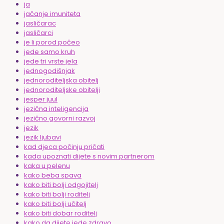
ja
jačanje imuniteta
jasličarac
jasličarci
je li porod počeo
jede samo kruh
jede tri vrste jela
jednogodišnjak
jednoroditeljska obitelj
jednoroditeljske obitelji
jesper juul
jezična inteligencija
jezično govorni razvoj
jezik
jezik ljubavi
kad djeca počinju pričati
kada upoznati dijete s novim partnerom
kaka u pelenu
kako beba spava
kako biti bolji odgojitelj
kako biti bolji roditelj
kako biti bolji učitelj
kako biti dobar roditelj
kako da dijete jede zdravo