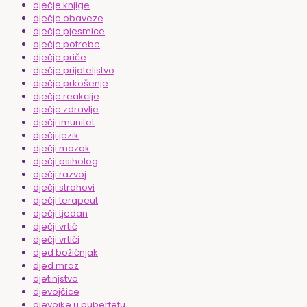
dječje knjige
dječje obaveze
dječje pjesmice
dječje potrebe
dječje priče
dječje prijateljstvo
dječje prkošenje
dječje reakcije
dječje zdravlje
dječji imunitet
dječji jezik
dječji mozak
dječji psiholog
dječji razvoj
dječji strahovi
dječji terapeut
dječji tjedan
dječji vrtić
dječji vrtići
djed božićnjak
djed mraz
djetinjstvo
djevojčice
djevojke u pubertetu