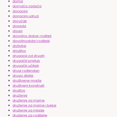
doma
domaća zadaća
donacija
donacija udruzi
doručak
dosada
doula
dovoljno dobar roditelj
dovoljnodobri roditelji
doživljaj
driuštvo
drugaciji od drugih
drugačiji pristup
drugačiji učitelji
drugi rođendan
drugo dijete
društvene mreže
društveni konstrukt
društvo
druženje
druženje za mame
druženje za mame i bebe
druženje za mlade
druženje za roditelje