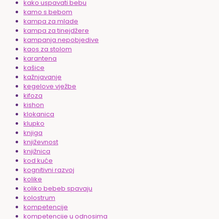
kako uspavati bebu
kamo s bebom
kampa za mlade
kampa za tinejdžere
kampanja nepobjedive
kaos za stolom
karantena
kašice
kažnjavanje
kegelove vježbe
kifoza
kishon
klokanica
klupko
knjiga
književnost
knjižnica
kod kuće
kognitivni razvoj
kolike
koliko bebeb spavaju
kolostrum
kompetencije
kompetencije u odnosima