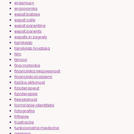
erasmus+
ergonomija
expat babies
expat cafe
expat parenting
expat parents
expats in zagreb
familylab
familylab hrvatska
film
filmovi
fina motorika
financijska neizvjesnost
financijski problemi
fizička aktivnost
fizioterapeut
fizioterapija
fleksibilnost
formiranje identiteta
fotografija
frfljanje
frustracija
funkcionalna medicina
gejming