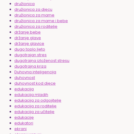
družionica
družionica za djecu
družionica za mame
družionica za mame i bebe
družionica za roditelje
držanje bebe
držanje glave
držanje glavice
dugo toplo ljeto
dugotrajan stres
dugotrajna izloženost stresu
dugotrajna kriza
Duhovna inteligencija
duhovnost
duhovnost kod djece
edukacija
edukacija mladih
edukacija za odgojitelje
edukacija za roditelje
edukacija za učitelje
edukacije
edukatori
ekrani