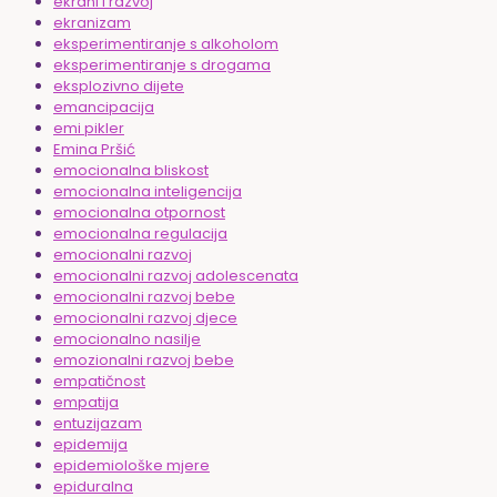
ekrani i razvoj
ekranizam
eksperimentiranje s alkoholom
eksperimentiranje s drogama
eksplozivno dijete
emancipacija
emi pikler
Emina Pršić
emocionalna bliskost
emocionalna inteligencija
emocionalna otpornost
emocionalna regulacija
emocionalni razvoj
emocionalni razvoj adolescenata
emocionalni razvoj bebe
emocionalni razvoj djece
emocionalno nasilje
emozionalni razvoj bebe
empatičnost
empatija
entuzijazam
epidemija
epidemiološke mjere
epiduralna