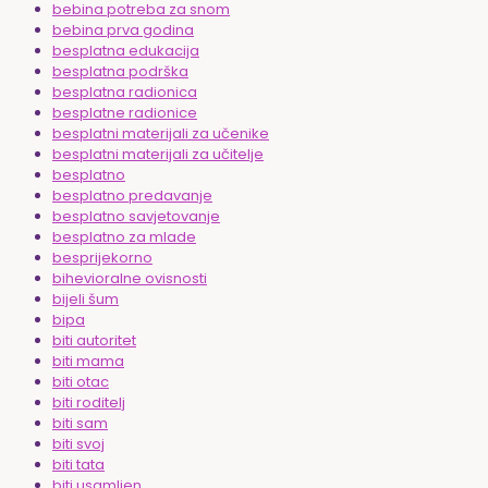
bebina potreba za snom
bebina prva godina
besplatna edukacija
besplatna podrška
besplatna radionica
besplatne radionice
besplatni materijali za učenike
besplatni materijali za učitelje
besplatno
besplatno predavanje
besplatno savjetovanje
besplatno za mlade
besprijekorno
bihevioralne ovisnosti
bijeli šum
bipa
biti autoritet
biti mama
biti otac
biti roditelj
biti sam
biti svoj
biti tata
biti usamljen