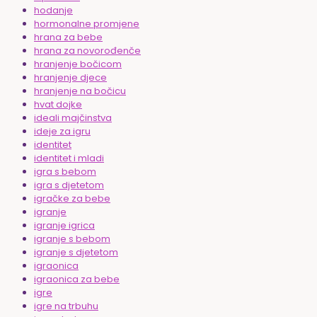
hodanje
hormonalne promjene
hrana za bebe
hrana za novorođenče
hranjenje bočicom
hranjenje djece
hranjenje na bočicu
hvat dojke
ideali majčinstva
ideje za igru
identitet
identitet i mladi
igra s bebom
igra s djetetom
igračke za bebe
igranje
igranje igrica
igranje s bebom
igranje s djetetom
igraonica
igraonica za bebe
igre
igre na trbuhu