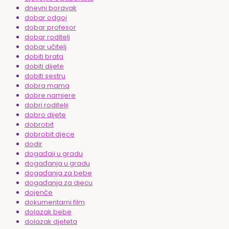
dnevni boravak
dobar odgoj
dobar profesor
dobar roditelj
dobar učitelj
dobiti brata
dobiti dijete
dobiti sestru
dobra mama
dobre namjere
dobri roditelji
dobro dijete
dobrobit
dobrobit djece
dodir
događaji u gradu
događanja u gradu
događanja za bebe
događanja za djecu
dojenče
dokumentarni film
dolazak bebe
dolazak djeteta