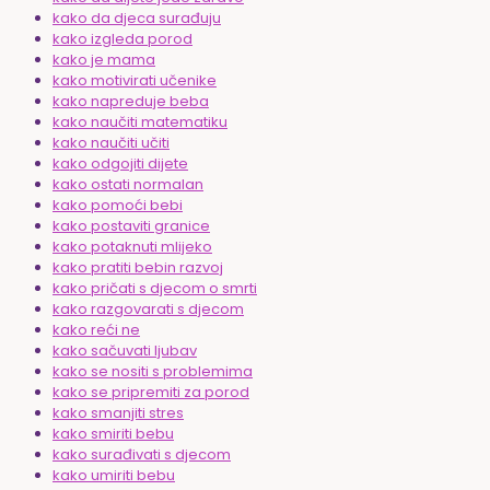
kako da djeca surađuju
kako izgleda porod
kako je mama
kako motivirati učenike
kako napreduje beba
kako naučiti matematiku
kako naučiti učiti
kako odgojiti dijete
kako ostati normalan
kako pomoći bebi
kako postaviti granice
kako potaknuti mlijeko
kako pratiti bebin razvoj
kako pričati s djecom o smrti
kako razgovarati s djecom
kako reći ne
kako sačuvati ljubav
kako se nositi s problemima
kako se pripremiti za porod
kako smanjiti stres
kako smiriti bebu
kako surađivati s djecom
kako umiriti bebu