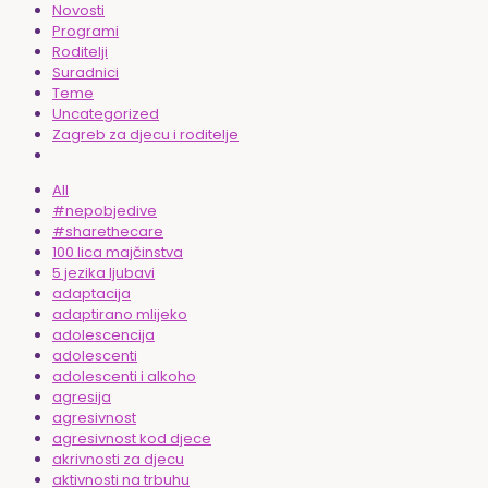
Novosti
Programi
Roditelji
Suradnici
Teme
Uncategorized
Zagreb za djecu i roditelje
All
#nepobjedive
#sharethecare
100 lica majčinstva
5 jezika ljubavi
adaptacija
adaptirano mlijeko
adolescencija
adolescenti
adolescenti i alkoho
agresija
agresivnost
agresivnost kod djece
akrivnosti za djecu
aktivnosti na trbuhu