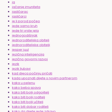
ja
jačanje imuniteta
jasličarac
jasličarci
je li porod počeo
jede samo kruh
jede tri vrste jela
jednogodišnjak
jednoroditeljska obitelj
jednoroditeljske obitelji
jesper juul
jezična inteligencija
jezično govorni razvoj
jezik
jezik ljubavi
kad djeca počinju pričati
kada upoznati dijete s novim partnerom
kaka u pelenu
kako beba spava
kako biti bolji odgojitelj
kako biti bolji roditelj
kako biti bolji učitelj
kako biti dobar roditelj
kako da dijete jede zdravo