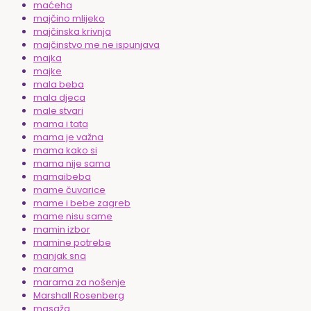
maćeha
majčino mlijeko
majčinska krivnja
majčinstvo me ne ispunjava
majka
majke
mala beba
mala djeca
male stvari
mama i tata
mama je važna
mama kako si
mama nije sama
mamaibeba
mame čuvarice
mame i bebe zagreb
mame nisu same
mamin izbor
mamine potrebe
manjak sna
marama
marama za nošenje
Marshall Rosenberg
masaža