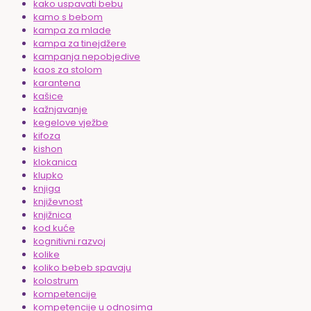
kako uspavati bebu
kamo s bebom
kampa za mlade
kampa za tinejdžere
kampanja nepobjedive
kaos za stolom
karantena
kašice
kažnjavanje
kegelove vježbe
kifoza
kishon
klokanica
klupko
knjiga
književnost
knjižnica
kod kuće
kognitivni razvoj
kolike
koliko bebeb spavaju
kolostrum
kompetencije
kompetencije u odnosima