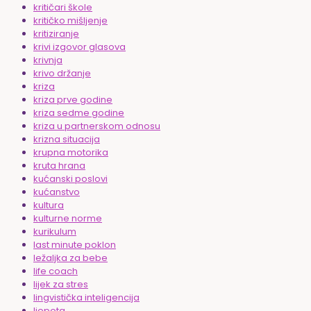
kritičari škole
kritičko mišljenje
kritiziranje
krivi izgovor glasova
krivnja
krivo držanje
kriza
kriza prve godine
kriza sedme godine
kriza u partnerskom odnosu
krizna situacija
krupna motorika
kruta hrana
kućanski poslovi
kućanstvo
kultura
kulturne norme
kurikulum
last minute poklon
ležaljka za bebe
life coach
lijek za stres
lingvistička inteligencija
ljepota