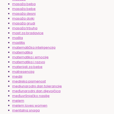
masaža beba
masaža bebe
masaža desni
masaža dojki
masaža grudi
masaža trbuha
mast za bradavice
mašta
mastitis
matematička inteligencija
matematika
matematika i emocije
matematika i razvoj
materijali za bebe
matresencija
mediji
medijska pismenost
medjunarodni dan tolerancije
međunarodni dan djevojčica
međuvršnjačko nasilje
melem
melem loves women
mentalna snaga