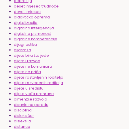
depresija
deseti mjesec trudnoće
deveti mjesec
didaktička oprema
digitalizacija
digitalna inteligencija
digitalna pismenost
digitalne kompetencije
dijagnostika
dijastaza
dijete bira što jede
dijete i razvod
dijete ne komunicira
dijete ne priča
dijete rastavljenih roditelja
dijete razvedenih roditelja
dijete u središtu
dijete vođa prehrane
dimenzije razvoja
disanje na porodu
disciplina
disleksičar
disleksija
distanca