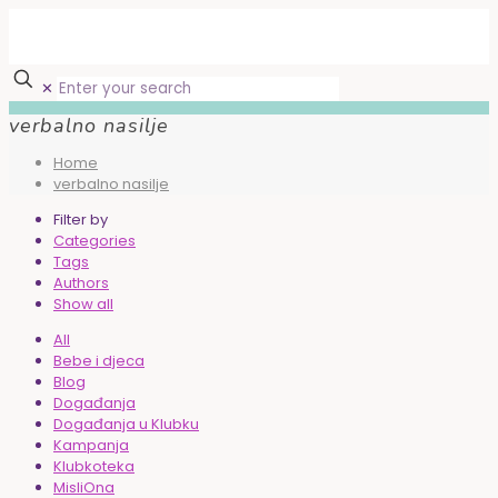
✕
verbalno nasilje
Home
verbalno nasilje
Filter by
Categories
Tags
Authors
Show all
All
Bebe i djeca
Blog
Događanja
Događanja u Klubku
Kampanja
Klubkoteka
MisliOna