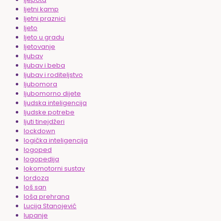
ljetni kamp
ljetni praznici
ljeto
ljeto u gradu
ljetovanje
ljubav
ljubav i beba
ljubav i roditeljstvo
ljubomora
ljubomorno dijete
ljudska inteligencija
ljudske potrebe
ljuti tinejdžeri
lockdown
logička inteligencija
logoped
logopedija
lokomotorni sustav
lordoza
loš san
loša prehrana
Lucija Stanojević
lupanje