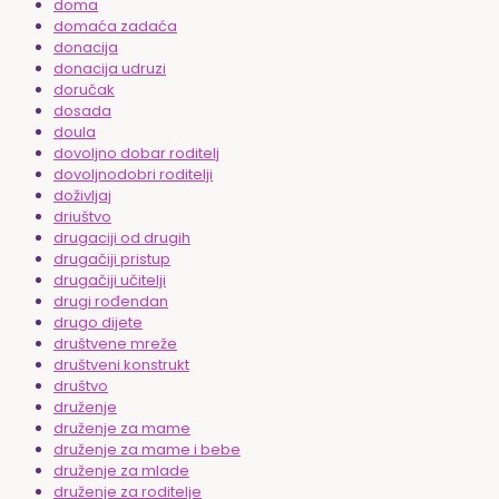
doma
domaća zadaća
donacija
donacija udruzi
doručak
dosada
doula
dovoljno dobar roditelj
dovoljnodobri roditelji
doživljaj
driuštvo
drugaciji od drugih
drugačiji pristup
drugačiji učitelji
drugi rođendan
drugo dijete
društvene mreže
društveni konstrukt
društvo
druženje
druženje za mame
druženje za mame i bebe
druženje za mlade
druženje za roditelje