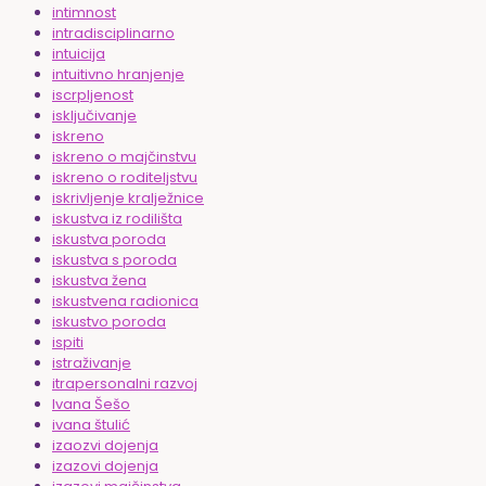
intimnost
intradisciplinarno
intuicija
intuitivno hranjenje
iscrpljenost
isključivanje
iskreno
iskreno o majčinstvu
iskreno o roditeljstvu
iskrivljenje kralježnice
iskustva iz rodilišta
iskustva poroda
iskustva s poroda
iskustva žena
iskustvena radionica
iskustvo poroda
ispiti
istraživanje
itrapersonalni razvoj
Ivana Šešo
ivana štulić
izaozvi dojenja
izazovi dojenja