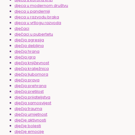
djeca u modernom društvu
djeca u pandemiji
djeca u razvodu braka
djeca u vrtlogu razvoda
dječaci
dječaci u pubertetu
dječja agresija
dječja debljina
dječja hrana
dječja igra
dječja književnost
dječja kralježnica
dječja ljubomora
dječja prava
dječja prehrana
dječja pretilost
dječja prijateljstva
dječja samosvijest
dječja trauma
dječja umjetnost
dječje aktivnosti
dječje bolesti
dječje emocije