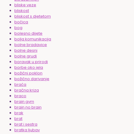
bliske veze
bliskost
bliskost s djetetom
bočica
bog
bolesno dijete
bolja komunikacija
bolne bradavice
bolne desni
bolne grudi
boravak u prirodi
borbe oko jela
božićni poklon
božićno darivanje
braća
bračna kriza
braco
brain gym
brain no brain
brak
brat
brat i sestra
bratka ljubav