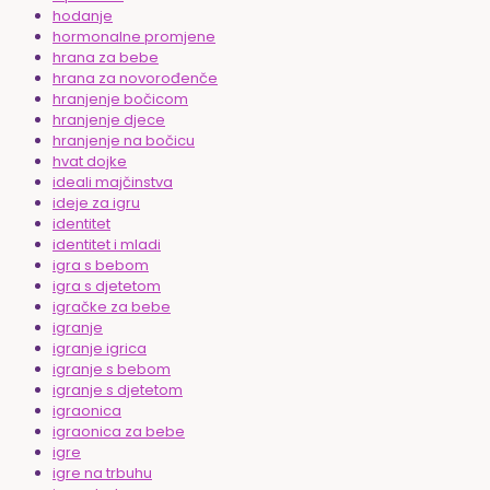
hodanje
hormonalne promjene
hrana za bebe
hrana za novorođenče
hranjenje bočicom
hranjenje djece
hranjenje na bočicu
hvat dojke
ideali majčinstva
ideje za igru
identitet
identitet i mladi
igra s bebom
igra s djetetom
igračke za bebe
igranje
igranje igrica
igranje s bebom
igranje s djetetom
igraonica
igraonica za bebe
igre
igre na trbuhu