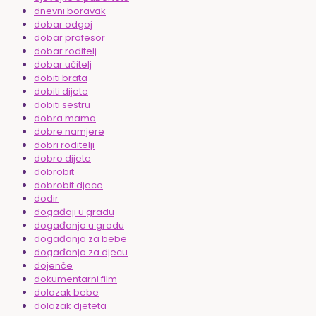
dnevni boravak
dobar odgoj
dobar profesor
dobar roditelj
dobar učitelj
dobiti brata
dobiti dijete
dobiti sestru
dobra mama
dobre namjere
dobri roditelji
dobro dijete
dobrobit
dobrobit djece
dodir
događaji u gradu
događanja u gradu
događanja za bebe
događanja za djecu
dojenče
dokumentarni film
dolazak bebe
dolazak djeteta