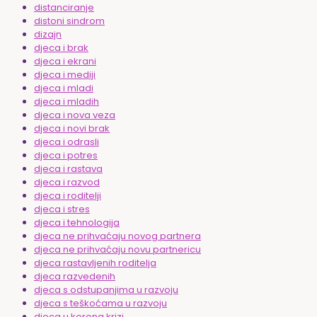
distanciranje
distoni sindrom
dizajn
djeca i brak
djeca i ekrani
djeca i mediji
djeca i mladi
djeca i mladih
djeca i nova veza
djeca i novi brak
djeca i odrasli
djeca i potres
djeca i rastava
djeca i razvod
djeca i roditelji
djeca i stres
djeca i tehnologija
djeca ne prihvaćaju novog partnera
djeca ne prihvaćaju novu partnericu
djeca rastavljenih roditelja
djeca razvedenih
djeca s odstupanjima u razvoju
djeca s teškoćama u razvoju
djeca u korona krizi