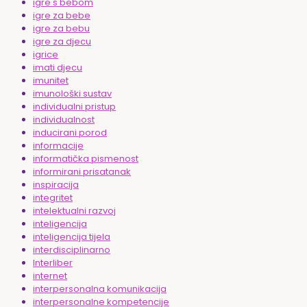
igre s bebom
igre za bebe
igre za bebu
igre za djecu
igrice
imati djecu
imunitet
imunološki sustav
individualni pristup
individualnost
inducirani porod
informacije
informatička pismenost
informirani prisatanak
inspiracija
integritet
intelektualni razvoj
inteligencija
inteligencija tijela
interdisciplinarno
Interliber
internet
interpersonalna komunikacija
interpersonalne kompetencije