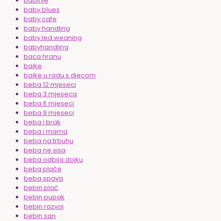
babinje
baby blues
baby cafe
baby handling
baby led weaning
babyhandling
baca hranu
bajke
bajke u radu s djecom
beba 12 mjeseci
beba 3 mjeseca
beba 6 mjeseci
beba 9 mjeseci
beba i brak
beba i mama
beba na trbuhu
beba ne sisa
beba odbija dojku
beba plače
beba spava
bebin plač
bebin pupak
bebin razvoj
bebin san