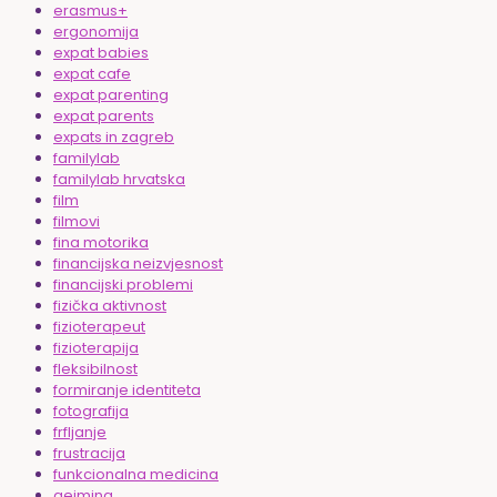
erasmus+
ergonomija
expat babies
expat cafe
expat parenting
expat parents
expats in zagreb
familylab
familylab hrvatska
film
filmovi
fina motorika
financijska neizvjesnost
financijski problemi
fizička aktivnost
fizioterapeut
fizioterapija
fleksibilnost
formiranje identiteta
fotografija
frfljanje
frustracija
funkcionalna medicina
gejming