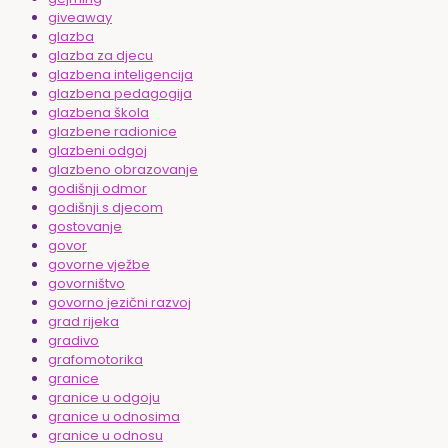
giveaway
glazba
glazba za djecu
glazbena inteligencija
glazbena pedagogija
glazbena škola
glazbene radionice
glazbeni odgoj
glazbeno obrazovanje
godišnji odmor
godišnji s djecom
gostovanje
govor
govorne vježbe
govorništvo
govorno jezični razvoj
grad rijeka
gradivo
grafomotorika
granice
granice u odgoju
granice u odnosima
granice u odnosu