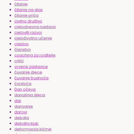
čitanje
čitanje na glas
čitanje priča
civilno društvo
cjelodnevna nastava
cjeloviti razvoj
cjeloživotno učenje
cjepivo
članstvo
coaching za roditelje
crtići
crvene zastavice
čuvanje djece
čuvanje trudnoće
čvrstoća
Dan očeva
današnja djeca
dar
darivanje
darovi
debata
debatni klub
deformacija kičme