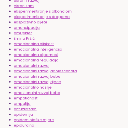
ekrani i razvoj
ekranizam
eksperimentiranje s alkoholom
eksperimentiranje s drogama
eksplozivno dijete
emancipacija
emi pikler
Emina Pršić
emocionalna bliskost
emocionalna inteligencija
emocionalna otpornost
emocionalna regulacija
emocionalni razvoj
emocionalni razvoj adolescenata
emocionalni razvoj bebe
emocionalni razvoj djece
emocionalno nasilje
emozionalni razvoj bebe
empatičnost
empatija
entuzijazam
epidemija
epidemiološke mjere
epiduralna