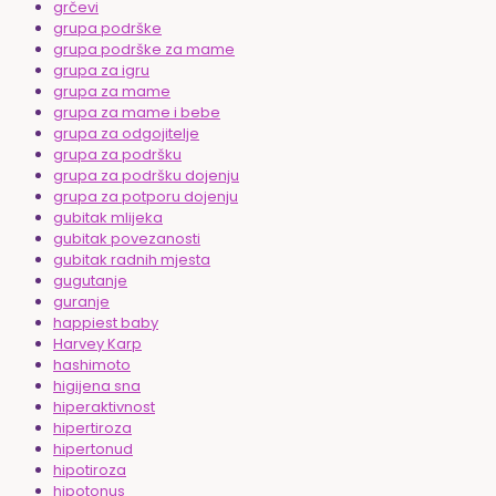
grčevi
grupa podrške
grupa podrške za mame
grupa za igru
grupa za mame
grupa za mame i bebe
grupa za odgojitelje
grupa za podršku
grupa za podršku dojenju
grupa za potporu dojenju
gubitak mlijeka
gubitak povezanosti
gubitak radnih mjesta
gugutanje
guranje
happiest baby
Harvey Karp
hashimoto
higijena sna
hiperaktivnost
hipertiroza
hipertonud
hipotiroza
hipotonus