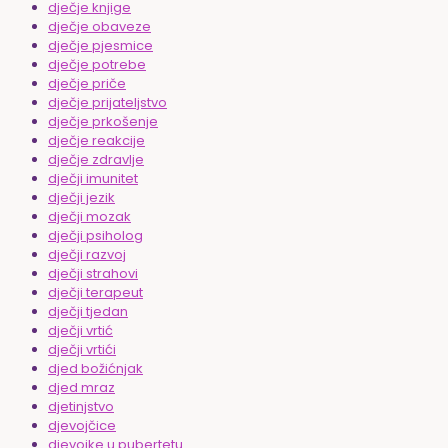
dječje knjige
dječje obaveze
dječje pjesmice
dječje potrebe
dječje priče
dječje prijateljstvo
dječje prkošenje
dječje reakcije
dječje zdravlje
dječji imunitet
dječji jezik
dječji mozak
dječji psiholog
dječji razvoj
dječji strahovi
dječji terapeut
dječji tjedan
dječji vrtić
dječji vrtići
djed božićnjak
djed mraz
djetinjstvo
djevojčice
djevojke u pubertetu