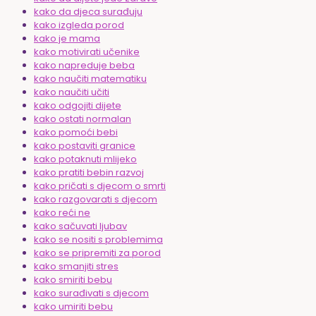
kako da djeca surađuju
kako izgleda porod
kako je mama
kako motivirati učenike
kako napreduje beba
kako naučiti matematiku
kako naučiti učiti
kako odgojiti dijete
kako ostati normalan
kako pomoći bebi
kako postaviti granice
kako potaknuti mlijeko
kako pratiti bebin razvoj
kako pričati s djecom o smrti
kako razgovarati s djecom
kako reći ne
kako sačuvati ljubav
kako se nositi s problemima
kako se pripremiti za porod
kako smanjiti stres
kako smiriti bebu
kako surađivati s djecom
kako umiriti bebu