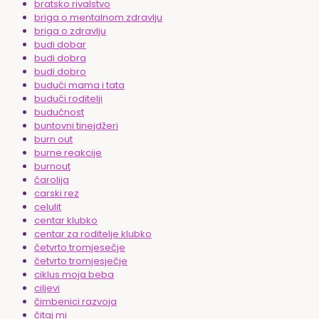
bratsko rivalstvo
briga o mentalnom zdravlju
briga o zdravlju
budi dobar
budi dobra
budi dobro
budući mama i tata
budući roditelji
budućnost
buntovni tinejdžeri
burn out
burne reakcije
burnout
čarolija
carski rez
celulit
centar klubko
centar za roditelje klubko
četvrto tromjesečje
četvrto tromjesječje
ciklus moja beba
ciljevi
čimbenici razvoja
čitaj mi