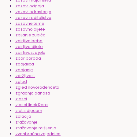
izazovi majčinstva
izazovi odgoja
izazovi odrastanja
izazovi roditeljstva
izazovne teme
izazovno dijete
izbijanje zubića
izbirljiva beba
izbirljivo dijete
izbirljivost u jelu
izbor poroda
izdajalica
izdajanje
izdržljivost
izgled
izgled novorođenčeta
izgradnja odnosa
izlasci
izlasci tinejdžera
izlet s djecom
izolacija
izražavanje
izražavanje mišljenja
izvanbračna zajednica