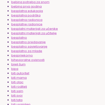
bebina potreba za snom
bebina prva godina
besplatna edukacija
besplatna podrška
besplatna radionica
besplatne radionice
besplatni materijali za učenike
besplatni materijali za učitelje
besplatno
besplatno predavanje
besplatno savjetovanje
besplatno za mlade
besprijekorno
bihevioralne ovisnosti
bijeli šum
bipa
biti autoritet
biti mama
biti otac
biti roditelj
biti sam
biti svoj
biti tata
biti usamljen