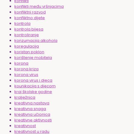
konflikti
konflikti među vršnjacima
konfliktni razvod
konfliktno dijete
kontrola
kontrola bijesa
kontroliranje
konzumacija alkohola
koregulacija
koristan poklon
korištenje mobitela
korona
korona kriza
korona virus
korona virus i djeca
kounikacija s djecom
kraj školske godine
kralježnica
kreativna nastava
kreativna snaga
kreativna učionica
kreativne aktivnosti
kreativnost
kreativnost u radu