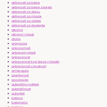
aktivnosti za bebe
aktivnosti za bebe zagreb
aktivnosti za djecu
aktivnosti za mlade
aktivnosti za obitelj
aktivnosti za studente
alkohol
alkohol i mladi
aloha
animacija
ankcioznost
anksiozni mladi
anksioznost
anksioznost kod djece i mladih
anksioznost u trudnoći
art terapija
asertivnost
asocijacije
autentični roditelji
autentičnost
autoritet
babica
babinjača