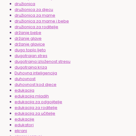
družionica
družionica za djecu
družionica za mame
družionica za mame i bebe
družionica za roditelje
držanje bebe
držanje glave
držanje glavice
dugo toplo ljeto
dugotrajan stres
dugotrajna izloženost stresu
dugotrajna kriza
Duhovna inteligencija
duhovnost
duhovnost kod djece
edukacija
edukacija mladih
edukacija za odgojitelje
edukacija za roditelje
edukacija za učitelje
edukacije
edukatori
ekrani