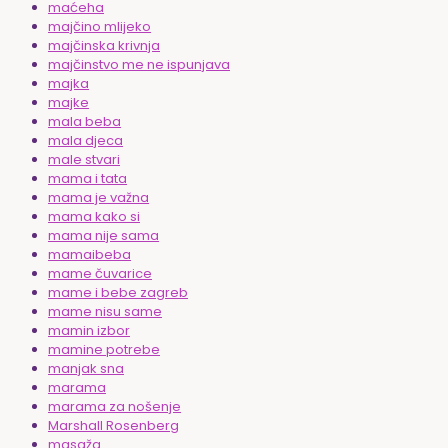
maćeha
majčino mlijeko
majčinska krivnja
majčinstvo me ne ispunjava
majka
majke
mala beba
mala djeca
male stvari
mama i tata
mama je važna
mama kako si
mama nije sama
mamaibeba
mame čuvarice
mame i bebe zagreb
mame nisu same
mamin izbor
mamine potrebe
manjak sna
marama
marama za nošenje
Marshall Rosenberg
masaža