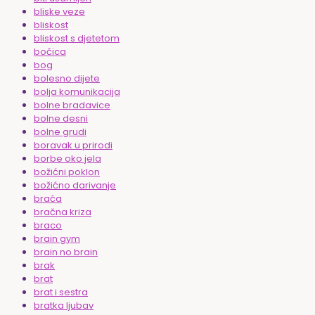
bliske veze
bliskost
bliskost s djetetom
bočica
bog
bolesno dijete
bolja komunikacija
bolne bradavice
bolne desni
bolne grudi
boravak u prirodi
borbe oko jela
božićni poklon
božićno darivanje
braća
bračna kriza
braco
brain gym
brain no brain
brak
brat
brat i sestra
bratka ljubav