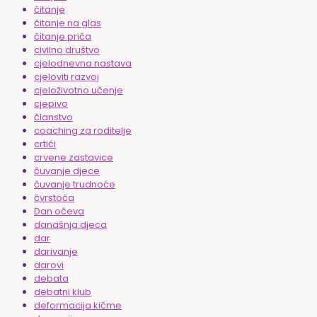
čitanje
čitanje na glas
čitanje priča
civilno društvo
cjelodnevna nastava
cjeloviti razvoj
cjeloživotno učenje
cjepivo
članstvo
coaching za roditelje
crtići
crvene zastavice
čuvanje djece
čuvanje trudnoće
čvrstoća
Dan očeva
današnja djeca
dar
darivanje
darovi
debata
debatni klub
deformacija kičme