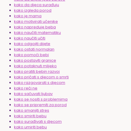
kako da djeca surađuju
kako izgleda porod
kako je mama
kako motivirati učenike
kako napreduje beba
kako naučiti matematiku
kako naučiti učiti
kako odgojiti dijete
kako ostati normalan
kako pomoći bebi
kako postaviti granice
kako potaknuti mlijeko
kako pratiti bebin razvoj
kako pričati s djecom o smrti
kako razgovarati s djecom
kako reći ne
kako sačuvati ljubav
kako se nositi s problemima
kako se pripremiti za porod
kako smanjiti stres
kako smiriti bebu
kako surađivati s djecom
kako umiriti bebu