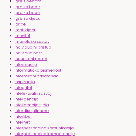
igre s bebom
igre za bebe
igre za bebu
igre za djecu
igrice
imati djecu
imunitet
imunološki sustav
individualni pristup
individualnost
inducirani porod
informacije
informatička pismenost
informirani prisatanak
inspiracija
integritet
intelektualni razvoj
inteligencija
inteligencija tijela
interdisciplinarno
Interliber
internet
interpersonalna komunikacija
interpersonalne kompetencije