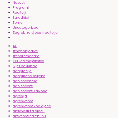
Novosti
Programi
Roditelji
Suradnici
Teme
Uncategorized
Zagreb za djecu i roditelje
All
#nepobjedive
#sharethecare
100 lica majčinstva
5 jezika ljubavi
adaptacija
adaptirano mlijeko
adolescencija
adolescenti
adolescenti i alkoho
agresija
agresivnost
agresivnost kod djece
akrivnosti za djecu
aktivnosti na trbuhu