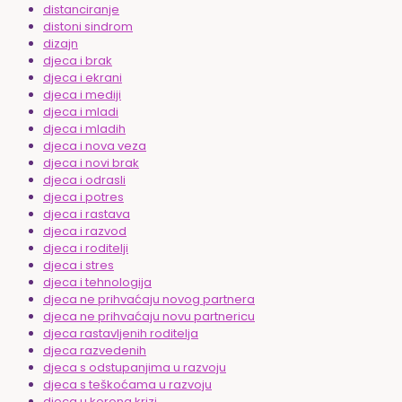
distanciranje
distoni sindrom
dizajn
djeca i brak
djeca i ekrani
djeca i mediji
djeca i mladi
djeca i mladih
djeca i nova veza
djeca i novi brak
djeca i odrasli
djeca i potres
djeca i rastava
djeca i razvod
djeca i roditelji
djeca i stres
djeca i tehnologija
djeca ne prihvaćaju novog partnera
djeca ne prihvaćaju novu partnericu
djeca rastavljenih roditelja
djeca razvedenih
djeca s odstupanjima u razvoju
djeca s teškoćama u razvoju
djeca u korona krizi