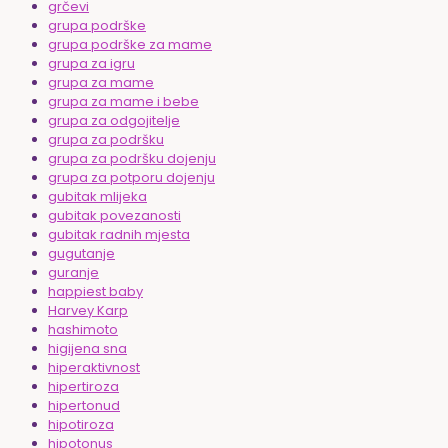
grčevi
grupa podrške
grupa podrške za mame
grupa za igru
grupa za mame
grupa za mame i bebe
grupa za odgojitelje
grupa za podršku
grupa za podršku dojenju
grupa za potporu dojenju
gubitak mlijeka
gubitak povezanosti
gubitak radnih mjesta
gugutanje
guranje
happiest baby
Harvey Karp
hashimoto
higijena sna
hiperaktivnost
hipertiroza
hipertonud
hipotiroza
hipotonus