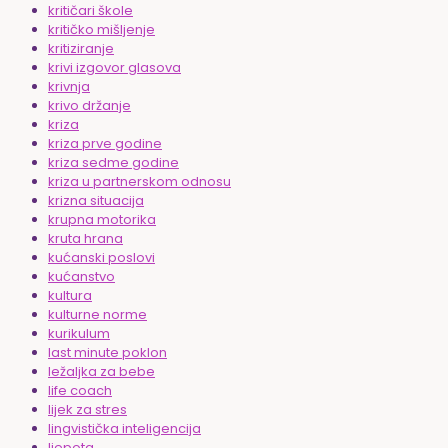
kritičari škole
kritičko mišljenje
kritiziranje
krivi izgovor glasova
krivnja
krivo držanje
kriza
kriza prve godine
kriza sedme godine
kriza u partnerskom odnosu
krizna situacija
krupna motorika
kruta hrana
kućanski poslovi
kućanstvo
kultura
kulturne norme
kurikulum
last minute poklon
ležaljka za bebe
life coach
lijek za stres
lingvistička inteligencija
ljepota