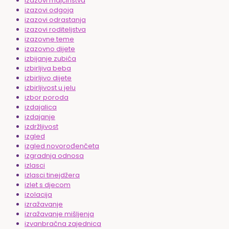
izazovi majčinstva
izazovi odgoja
izazovi odrastanja
izazovi roditeljstva
izazovne teme
izazovno dijete
izbijanje zubića
izbirljiva beba
izbirljivo dijete
izbirljivost u jelu
izbor poroda
izdajalica
izdajanje
izdržljivost
izgled
izgled novorođenčeta
izgradnja odnosa
izlasci
izlasci tinejdžera
izlet s djecom
izolacija
izražavanje
izražavanje mišljenja
izvanbračna zajednica