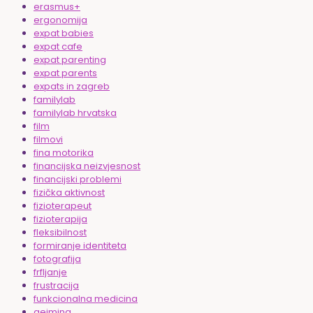
erasmus+
ergonomija
expat babies
expat cafe
expat parenting
expat parents
expats in zagreb
familylab
familylab hrvatska
film
filmovi
fina motorika
financijska neizvjesnost
financijski problemi
fizička aktivnost
fizioterapeut
fizioterapija
fleksibilnost
formiranje identiteta
fotografija
frfljanje
frustracija
funkcionalna medicina
gejming