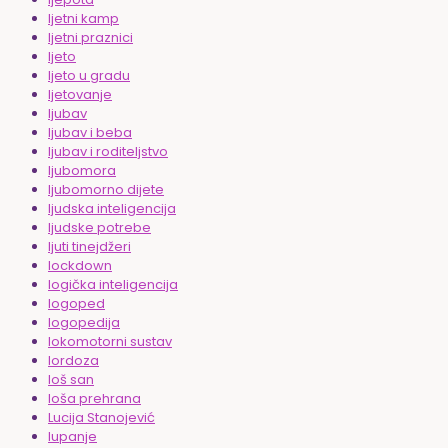
ljetni kamp
ljetni praznici
ljeto
ljeto u gradu
ljetovanje
ljubav
ljubav i beba
ljubav i roditeljstvo
ljubomora
ljubomorno dijete
ljudska inteligencija
ljudske potrebe
ljuti tinejdžeri
lockdown
logička inteligencija
logoped
logopedija
lokomotorni sustav
lordoza
loš san
loša prehrana
Lucija Stanojević
lupanje