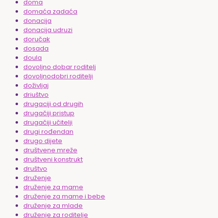
doma
domaća zadaća
donacija
donacija udruzi
doručak
dosada
doula
dovoljno dobar roditelj
dovoljnodobri roditelji
doživljaj
driuštvo
drugaciji od drugih
drugačiji pristup
drugačiji učitelji
drugi rođendan
drugo dijete
društvene mreže
društveni konstrukt
društvo
druženje
druženje za mame
druženje za mame i bebe
druženje za mlade
druženje za roditelje