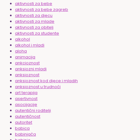
aktivnosti za bebe
aktivnosti za bebe zagreb
aktivnosti za djecu
aktivnosti za mlade
aktivnosti za obitelj
aktivnosti za studente
alkohol
alkohol i mladi
aloha
animacija
ankcioznost
anksiozni mladi
anksioznost
anksioznost kod djece i mladih
anksioznost u trudnoći
art terapija
asertivnost
asocijacije
autentični roditelji
autentičnost
autoritet
babica
babinjača