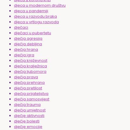
djeca u modernom društvu
djeca u pandemiji
djeca u razvodu braka
djeca u vrtlogu razvoda
dječaci
dječaci u pubertetu
dječja agresija
dječja debljina
dječja hrana
dječja igra
dječja književnost
dječja kralježnica
dječja ljubomora
dječja prava
dječja prehrana
dječja pretilost
dječja prijateljstva
dječja samosvijest
dječja trauma
dječja umjetnost
dječje aktivnosti
dječje bolesti
dječje emocije