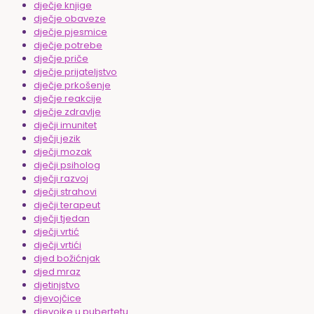
dječje knjige
dječje obaveze
dječje pjesmice
dječje potrebe
dječje priče
dječje prijateljstvo
dječje prkošenje
dječje reakcije
dječje zdravlje
dječji imunitet
dječji jezik
dječji mozak
dječji psiholog
dječji razvoj
dječji strahovi
dječji terapeut
dječji tjedan
dječji vrtić
dječji vrtići
djed božićnjak
djed mraz
djetinjstvo
djevojčice
djevojke u pubertetu