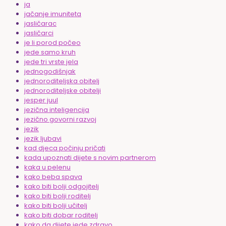
ja
jačanje imuniteta
jasličarac
jasličarci
je li porod počeo
jede samo kruh
jede tri vrste jela
jednogodišnjak
jednoroditeljska obitelj
jednoroditeljske obitelji
jesper juul
jezična inteligencija
jezično govorni razvoj
jezik
jezik ljubavi
kad djeca počinju pričati
kada upoznati dijete s novim partnerom
kaka u pelenu
kako beba spava
kako biti bolji odgojitelj
kako biti bolji roditelj
kako biti bolji učitelj
kako biti dobar roditelj
kako da dijete jede zdravo