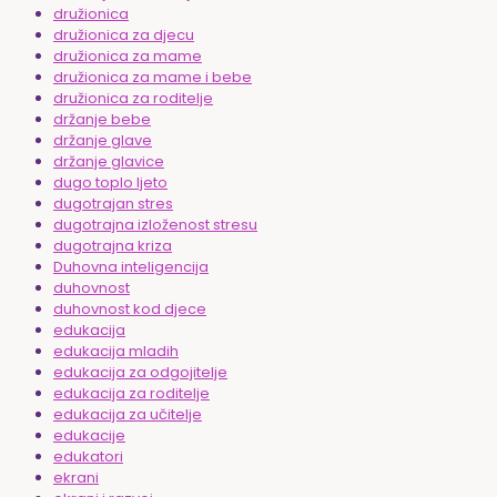
družionica
družionica za djecu
družionica za mame
družionica za mame i bebe
družionica za roditelje
držanje bebe
držanje glave
držanje glavice
dugo toplo ljeto
dugotrajan stres
dugotrajna izloženost stresu
dugotrajna kriza
Duhovna inteligencija
duhovnost
duhovnost kod djece
edukacija
edukacija mladih
edukacija za odgojitelje
edukacija za roditelje
edukacija za učitelje
edukacije
edukatori
ekrani