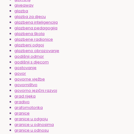
giveaway
glazba
glazba za djecu
glazbena inteligencija
glazbena pedagogija
glazbena škola
glazbene radionice
glazbeni odgoj
glazbeno obrazovanje
godišnji odmor
godišnji s djecom
gostovanje
govor
govorne vježbe
govorništvo
govorno jezični razvoj
grad rijeka
gradivo
grafomotorika
granice
granice u odgoju
granice u odnosima
granice u odnosu