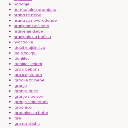
hodanje
hormonalne promjene
hrana za bebe
hrana za novorođenče
hranjenje bočicom
hranjenje djece
hranjenje na bočicu
hvat dojke
ideali majčinstva
ideje za igru
identitet
identitet i mladi
igra s bebom
igra s djetetom
igračke za bebe
igranje
igranje igrica
igranje s bebom
igranje s djetetom
igraonica
igraonica za bebe
igre
igre na trbuhu