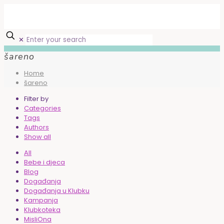
✕
šareno
Home
šareno
Filter by
Categories
Tags
Authors
Show all
All
Bebe i djeca
Blog
Događanja
Događanja u Klubku
Kampanja
Klubkoteka
MisliOna