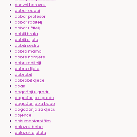
dnevni boravak
dobar odgoj
dobar profesor
dobar roditelj
dobar učitelj
dobiti brata
dobiti dijete
dobiti sestru
dobra mama
dobre namjere
dobri roditelji
dobro dijete
dobrobit
dobrobit djece
dodir
događaji u gradu
događanja u gradu
događanja za bebe
događanja za djecu
dojenče
dokumentarni film
dolazak bebe
dolazak djeteta