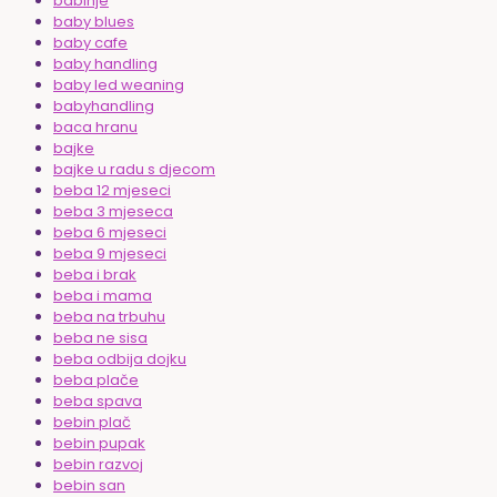
babinje
baby blues
baby cafe
baby handling
baby led weaning
babyhandling
baca hranu
bajke
bajke u radu s djecom
beba 12 mjeseci
beba 3 mjeseca
beba 6 mjeseci
beba 9 mjeseci
beba i brak
beba i mama
beba na trbuhu
beba ne sisa
beba odbija dojku
beba plače
beba spava
bebin plač
bebin pupak
bebin razvoj
bebin san