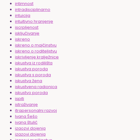
intimnost
intradisciplinarno
intuicija
intuitivno hranjenje
iscrpljenost
isključivanje
iskreno
iskreno o majčinstvu
iskreno o roditeljstvu
iskrivljenje kralježnice
iskustva iz rodilišta
iskustva poroda
iskustva s poroda
iskustva žena
iskustvena radionica
iskustvo poroda
ispiti
istraživanje
itrapersonalni razvoj
Ivana Šešo
ivana štulić
izaozvi dojenja
izazovi dojenja