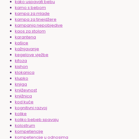
kako uspavati bebu
kamo s bebom
kampa za mlade
kampa za tinejdžere
kampanja nepobjedive
kaos za stolom
karantena
kašice
kažnjavanje
kegelove vježbe
kifoza
kishon
klokanica
klupko
knjiga
književnost
knjižnica
kod kuće
kognitivni razvoj
kolike
koliko bebeb spavaju
kolostrum
kompetencije
kompetencije u odnosima