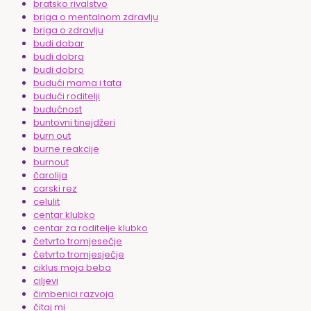
bratsko rivalstvo
briga o mentalnom zdravlju
briga o zdravlju
budi dobar
budi dobra
budi dobro
budući mama i tata
budući roditelji
budućnost
buntovni tinejdžeri
burn out
burne reakcije
burnout
čarolija
carski rez
celulit
centar klubko
centar za roditelje klubko
četvrto tromjesečje
četvrto tromjesječje
ciklus moja beba
ciljevi
čimbenici razvoja
čitaj mi