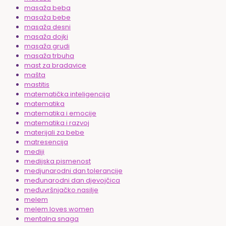
masaža beba
masaža bebe
masaža desni
masaža dojki
masaža grudi
masaža trbuha
mast za bradavice
mašta
mastitis
matematička inteligencija
matematika
matematika i emocije
matematika i razvoj
materijali za bebe
matresencija
mediji
medijska pismenost
medjunarodni dan tolerancije
međunarodni dan djevojčica
međuvršnjačko nasilje
melem
melem loves women
mentalna snaga