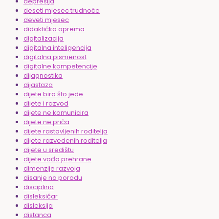
depresija
deseti mjesec trudnoće
deveti mjesec
didaktička oprema
digitalizacija
digitalna inteligencija
digitalna pismenost
digitalne kompetencije
dijagnostika
dijastaza
dijete bira što jede
dijete i razvod
dijete ne komunicira
dijete ne priča
dijete rastavljenih roditelja
dijete razvedenih roditelja
dijete u središtu
dijete vođa prehrane
dimenzije razvoja
disanje na porodu
disciplina
disleksičar
disleksija
distanca