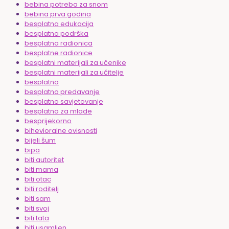
bebina potreba za snom
bebina prva godina
besplatna edukacija
besplatna podrška
besplatna radionica
besplatne radionice
besplatni materijali za učenike
besplatni materijali za učitelje
besplatno
besplatno predavanje
besplatno savjetovanje
besplatno za mlade
besprijekorno
bihevioralne ovisnosti
bijeli šum
bipa
biti autoritet
biti mama
biti otac
biti roditelj
biti sam
biti svoj
biti tata
biti usamljen