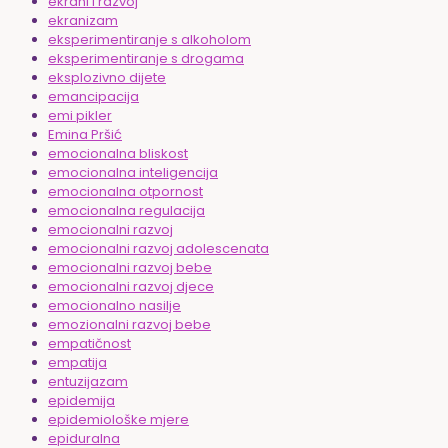
ekrani i razvoj
ekranizam
eksperimentiranje s alkoholom
eksperimentiranje s drogama
eksplozivno dijete
emancipacija
emi pikler
Emina Pršić
emocionalna bliskost
emocionalna inteligencija
emocionalna otpornost
emocionalna regulacija
emocionalni razvoj
emocionalni razvoj adolescenata
emocionalni razvoj bebe
emocionalni razvoj djece
emocionalno nasilje
emozionalni razvoj bebe
empatičnost
empatija
entuzijazam
epidemija
epidemiološke mjere
epiduralna