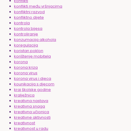
konflikti
konflikti među vršnjacima
konfliktni razvod
konfliktno dijete
kontrola
kontrola bijesa
kontroliranje
konzumacija alkohola
koregulacija
koristan poklon
korištenje mobitela
korona
korona kriza
korona virus
korona virus i djeca
kounikacija s djecom
kraj školske godine
kralježnica
kreativna nastava
kreativna snaga
kreativna učionica
kreativne aktivnosti
kreativnost
kreativnost u radu