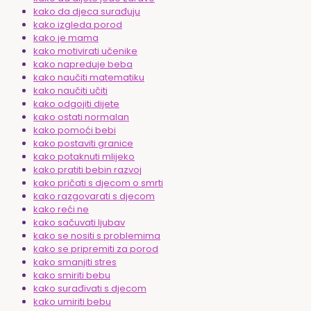
kako da djeca surađuju
kako izgleda porod
kako je mama
kako motivirati učenike
kako napreduje beba
kako naučiti matematiku
kako naučiti učiti
kako odgojiti dijete
kako ostati normalan
kako pomoći bebi
kako postaviti granice
kako potaknuti mlijeko
kako pratiti bebin razvoj
kako pričati s djecom o smrti
kako razgovarati s djecom
kako reći ne
kako sačuvati ljubav
kako se nositi s problemima
kako se pripremiti za porod
kako smanjiti stres
kako smiriti bebu
kako surađivati s djecom
kako umiriti bebu