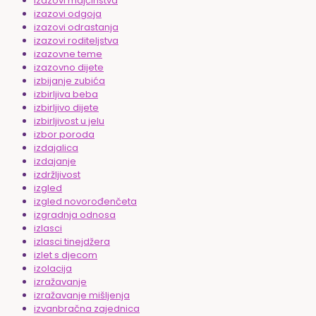
izazovi majčinstva
izazovi odgoja
izazovi odrastanja
izazovi roditeljstva
izazovne teme
izazovno dijete
izbijanje zubića
izbirljiva beba
izbirljivo dijete
izbirljivost u jelu
izbor poroda
izdajalica
izdajanje
izdržljivost
izgled
izgled novorođenčeta
izgradnja odnosa
izlasci
izlasci tinejdžera
izlet s djecom
izolacija
izražavanje
izražavanje mišljenja
izvanbračna zajednica