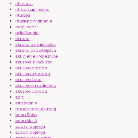
intimnost
intradisciplinarno
intuicija
intuitivno hranjenje
iscrpljenost
isključivanje
iskreno
iskreno o majčinstvu
iskreno o roditeljstvu
iskrivljenje kralježnice
iskustva iz rodilišta
iskustva poroda
iskustva s poroda
iskustva žena
iskustvena radionica
iskustvo poroda
ispiti
istraživanje
itrapersonalni razvoj
Ivana Šešo
ivana štulić
izaozvi dojenja
izazovi dojenja