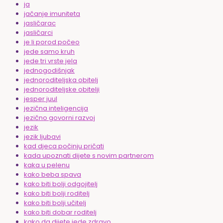
ja
jačanje imuniteta
jasličarac
jasličarci
je li porod počeo
jede samo kruh
jede tri vrste jela
jednogodišnjak
jednoroditeljska obitelj
jednoroditeljske obitelji
jesper juul
jezična inteligencija
jezično govorni razvoj
jezik
jezik ljubavi
kad djeca počinju pričati
kada upoznati dijete s novim partnerom
kaka u pelenu
kako beba spava
kako biti bolji odgojitelj
kako biti bolji roditelj
kako biti bolji učitelj
kako biti dobar roditelj
kako da dijete jede zdravo