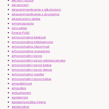
ekrani i razvoj
ekranizam
eksperimentiranje s alkoholom
eksperimentiranje s drogama
eksplozivno dijete
emancipacija
emi pikler
Emina Pršić
emocionalna bliskost
emocionalna inteligencija
emocionalna otpornost
emocionalna regulacija
emocionalni razvoj
emocionalni razvoj adolescenata
emocionalni razvoj bebe
emocionalni razvoj djece
emocionalno nasilje
emozionalni razvoj bebe
empatičnost
empatija
entuzijazam
epidemija
epidemiološke mjere
epiduralna