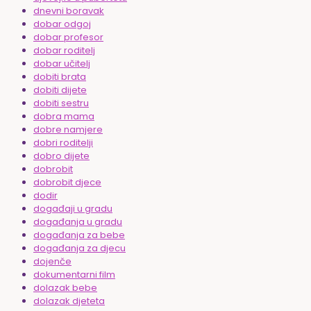
dnevni boravak
dobar odgoj
dobar profesor
dobar roditelj
dobar učitelj
dobiti brata
dobiti dijete
dobiti sestru
dobra mama
dobre namjere
dobri roditelji
dobro dijete
dobrobit
dobrobit djece
dodir
događaji u gradu
događanja u gradu
događanja za bebe
događanja za djecu
dojenče
dokumentarni film
dolazak bebe
dolazak djeteta