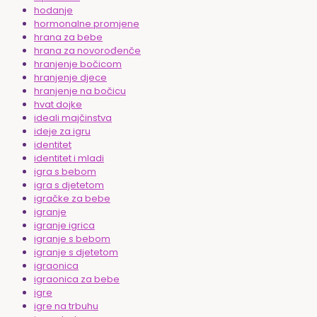
hodanje
hormonalne promjene
hrana za bebe
hrana za novorođenče
hranjenje bočicom
hranjenje djece
hranjenje na bočicu
hvat dojke
ideali majčinstva
ideje za igru
identitet
identitet i mladi
igra s bebom
igra s djetetom
igračke za bebe
igranje
igranje igrica
igranje s bebom
igranje s djetetom
igraonica
igraonica za bebe
igre
igre na trbuhu