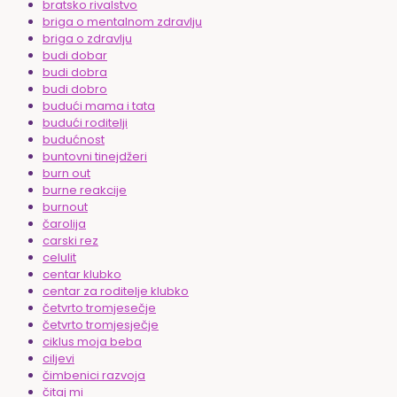
bratsko rivalstvo
briga o mentalnom zdravlju
briga o zdravlju
budi dobar
budi dobra
budi dobro
budući mama i tata
budući roditelji
budućnost
buntovni tinejdžeri
burn out
burne reakcije
burnout
čarolija
carski rez
celulit
centar klubko
centar za roditelje klubko
četvrto tromjesečje
četvrto tromjesječje
ciklus moja beba
ciljevi
čimbenici razvoja
čitaj mi