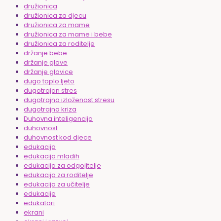
družionica
družionica za djecu
družionica za mame
družionica za mame i bebe
družionica za roditelje
držanje bebe
držanje glave
držanje glavice
dugo toplo ljeto
dugotrajan stres
dugotrajna izloženost stresu
dugotrajna kriza
Duhovna inteligencija
duhovnost
duhovnost kod djece
edukacija
edukacija mladih
edukacija za odgojitelje
edukacija za roditelje
edukacija za učitelje
edukacije
edukatori
ekrani