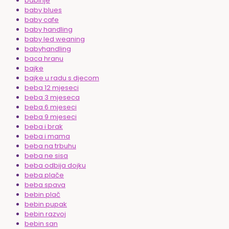
babinje
baby blues
baby cafe
baby handling
baby led weaning
babyhandling
baca hranu
bajke
bajke u radu s djecom
beba 12 mjeseci
beba 3 mjeseca
beba 6 mjeseci
beba 9 mjeseci
beba i brak
beba i mama
beba na trbuhu
beba ne sisa
beba odbija dojku
beba plače
beba spava
bebin plač
bebin pupak
bebin razvoj
bebin san