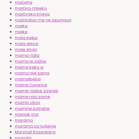
maćeha
majčino mlijeko
majčinska krivnja
majčinstvo me ne ispunjava
majka
majke
mala beba
mala djeca
male stvari
mama i tata
mama je važna
mama kako si
mama nije sama
mamaibeba
mame čuvarice
mame i bebe zagreb
mame nisu same
mamin izbor
mamine potrebe
manjak sna
marama
marama za nošenje
Marshall Rosenberg
masaža