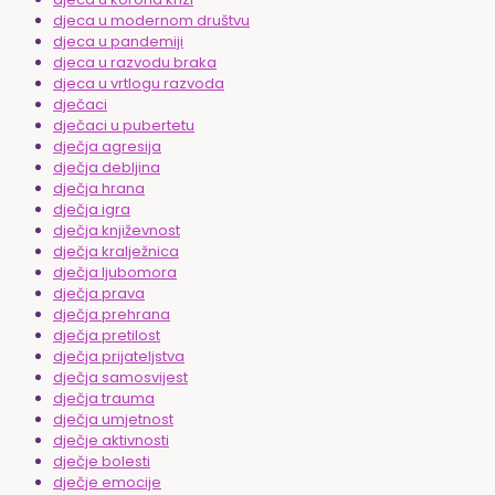
djeca u modernom društvu
djeca u pandemiji
djeca u razvodu braka
djeca u vrtlogu razvoda
dječaci
dječaci u pubertetu
dječja agresija
dječja debljina
dječja hrana
dječja igra
dječja književnost
dječja kralježnica
dječja ljubomora
dječja prava
dječja prehrana
dječja pretilost
dječja prijateljstva
dječja samosvijest
dječja trauma
dječja umjetnost
dječje aktivnosti
dječje bolesti
dječje emocije