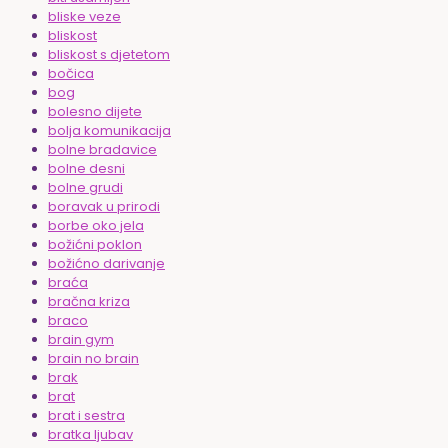
bliske veze
bliskost
bliskost s djetetom
bočica
bog
bolesno dijete
bolja komunikacija
bolne bradavice
bolne desni
bolne grudi
boravak u prirodi
borbe oko jela
božićni poklon
božićno darivanje
braća
bračna kriza
braco
brain gym
brain no brain
brak
brat
brat i sestra
bratka ljubav