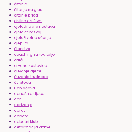
čitanje
čitanje na glas
čitanje priča
civilno društvo
cjelodnevna nastava
cjeloviti razvoj
cjeloživotno učenje
cjepivo
članstvo
coaching za roditelje
crtići
crvene zastavice
čuvanje djece
čuvanje trudnoće
čvrstoća
Dan očeva
današnja djeca
dar
darivanje
darovi
debata
debatni klub
deformacija kičme