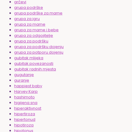
grčevi
grupa podrške
grupa podrške za mame
grupa za igru
grupa za mame
grupa za mame i bebe
grupa za odgojitelje
grupa za podršku
grupa za podršku dojenju
grupa za potporu dojenju
gubitak mlijeka
gubitak povezanosti
gubitak radnih mjesta
gugutanje
guranje
happiest baby
Harvey Karp
hashimoto
higijena sna
hiperaktivnost
hipertiroza
hipertonud
hipotiroza
hipotonus