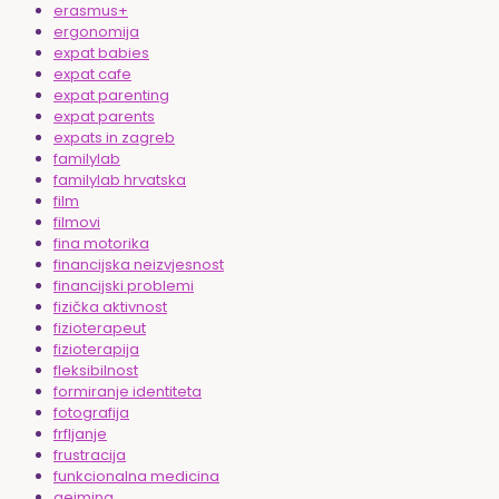
erasmus+
ergonomija
expat babies
expat cafe
expat parenting
expat parents
expats in zagreb
familylab
familylab hrvatska
film
filmovi
fina motorika
financijska neizvjesnost
financijski problemi
fizička aktivnost
fizioterapeut
fizioterapija
fleksibilnost
formiranje identiteta
fotografija
frfljanje
frustracija
funkcionalna medicina
gejming