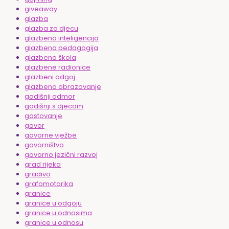
giveaway
glazba
glazba za djecu
glazbena inteligencija
glazbena pedagogija
glazbena škola
glazbene radionice
glazbeni odgoj
glazbeno obrazovanje
godišnji odmor
godišnji s djecom
gostovanje
govor
govorne vježbe
govorništvo
govorno jezični razvoj
grad rijeka
gradivo
grafomotorika
granice
granice u odgoju
granice u odnosima
granice u odnosu