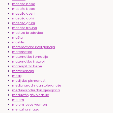
masaža beba
masaža bebe
masaža desni
masaža dojki
masaža grudi
masaža trbuha
mast za bradavice
mašta
mastitis
matematička inteligencija
matematika
matematika i emocije
matematika i razvoj
materijali za bebe
matresencija
mediji
medijska pismenost
medjunarodni dan tolerancije
međunarodni dan djevojčica
međuvršnjačko nasilje
melem
melem loves women
mentalna snaga