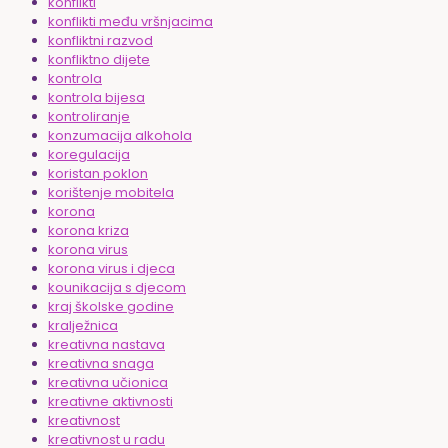
konflikti
konflikti među vršnjacima
konfliktni razvod
konfliktno dijete
kontrola
kontrola bijesa
kontroliranje
konzumacija alkohola
koregulacija
koristan poklon
korištenje mobitela
korona
korona kriza
korona virus
korona virus i djeca
kounikacija s djecom
kraj školske godine
kralježnica
kreativna nastava
kreativna snaga
kreativna učionica
kreativne aktivnosti
kreativnost
kreativnost u radu