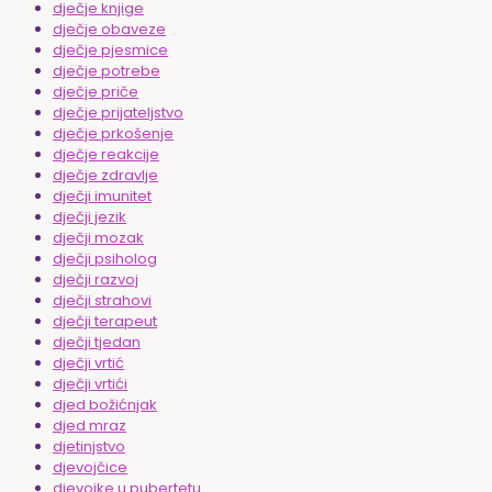
dječje knjige
dječje obaveze
dječje pjesmice
dječje potrebe
dječje priče
dječje prijateljstvo
dječje prkošenje
dječje reakcije
dječje zdravlje
dječji imunitet
dječji jezik
dječji mozak
dječji psiholog
dječji razvoj
dječji strahovi
dječji terapeut
dječji tjedan
dječji vrtić
dječji vrtići
djed božićnjak
djed mraz
djetinjstvo
djevojčice
djevojke u pubertetu