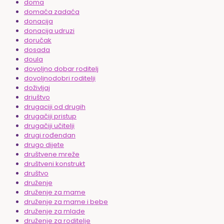
doma
domaća zadaća
donacija
donacija udruzi
doručak
dosada
doula
dovoljno dobar roditelj
dovoljnodobri roditelji
doživljaj
driuštvo
drugaciji od drugih
drugačiji pristup
drugačiji učitelji
drugi rođendan
drugo dijete
društvene mreže
društveni konstrukt
društvo
druženje
druženje za mame
druženje za mame i bebe
druženje za mlade
druženje za roditelje