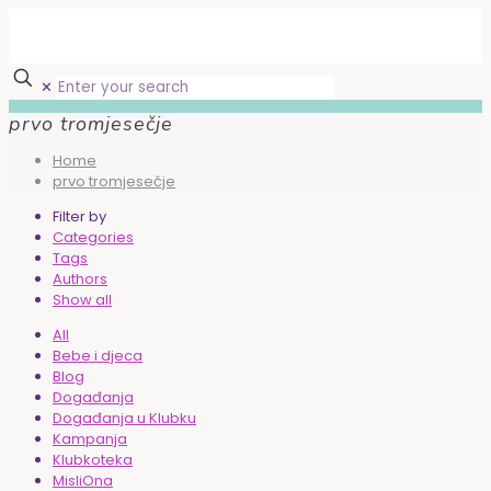
✕
prvo tromjesečje
Home
prvo tromjesečje
Filter by
Categories
Tags
Authors
Show all
All
Bebe i djeca
Blog
Događanja
Događanja u Klubku
Kampanja
Klubkoteka
MisliOna