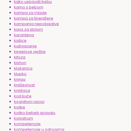
kako uspavati bebu
kamo s bebom
kampa za mlade
kampa za tinejdžere
kampanja nepobjedive
kaos za stolom
karantena
kašice
kažnjavanje
kegelove vježbe
kifoza
kishon
klokanica
klupko
knjiga
književnost
knjižnica
kod kuće
kognitivni razvoj
kolike
koliko bebeb spavaju
kolostrum
kompetencije
kompetencije u odnosima