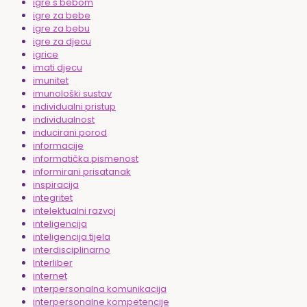
igre s bebom
igre za bebe
igre za bebu
igre za djecu
igrice
imati djecu
imunitet
imunološki sustav
individualni pristup
individualnost
inducirani porod
informacije
informatička pismenost
informirani prisatanak
inspiracija
integritet
intelektualni razvoj
inteligencija
inteligencija tijela
interdisciplinarno
Interliber
internet
interpersonalna komunikacija
interpersonalne kompetencije