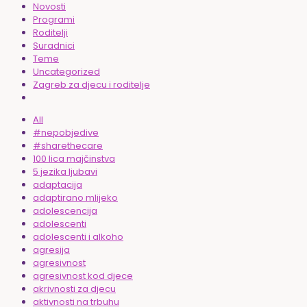
Novosti
Programi
Roditelji
Suradnici
Teme
Uncategorized
Zagreb za djecu i roditelje
All
#nepobjedive
#sharethecare
100 lica majčinstva
5 jezika ljubavi
adaptacija
adaptirano mlijeko
adolescencija
adolescenti
adolescenti i alkoho
agresija
agresivnost
agresivnost kod djece
akrivnosti za djecu
aktivnosti na trbuhu