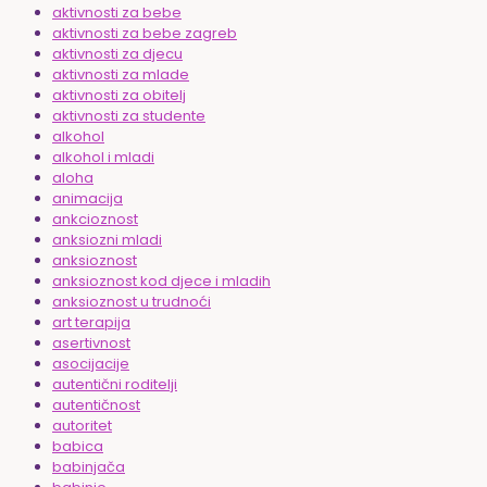
aktivnosti za bebe
aktivnosti za bebe zagreb
aktivnosti za djecu
aktivnosti za mlade
aktivnosti za obitelj
aktivnosti za studente
alkohol
alkohol i mladi
aloha
animacija
ankcioznost
anksiozni mladi
anksioznost
anksioznost kod djece i mladih
anksioznost u trudnoći
art terapija
asertivnost
asocijacije
autentični roditelji
autentičnost
autoritet
babica
babinjača