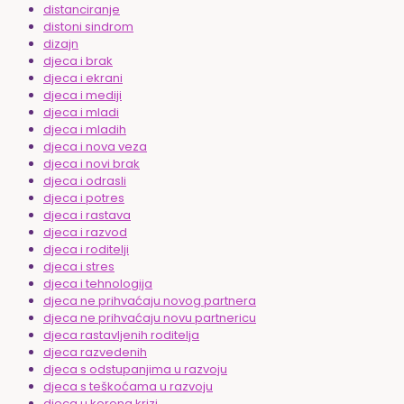
distanciranje
distoni sindrom
dizajn
djeca i brak
djeca i ekrani
djeca i mediji
djeca i mladi
djeca i mladih
djeca i nova veza
djeca i novi brak
djeca i odrasli
djeca i potres
djeca i rastava
djeca i razvod
djeca i roditelji
djeca i stres
djeca i tehnologija
djeca ne prihvaćaju novog partnera
djeca ne prihvaćaju novu partnericu
djeca rastavljenih roditelja
djeca razvedenih
djeca s odstupanjima u razvoju
djeca s teškoćama u razvoju
djeca u korona krizi