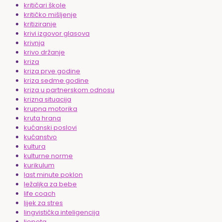
kritičari škole
kritičko mišljenje
kritiziranje
krivi izgovor glasova
krivnja
krivo držanje
kriza
kriza prve godine
kriza sedme godine
kriza u partnerskom odnosu
krizna situacija
krupna motorika
kruta hrana
kućanski poslovi
kućanstvo
kultura
kulturne norme
kurikulum
last minute poklon
ležaljka za bebe
life coach
lijek za stres
lingvistička inteligencija
ljepota