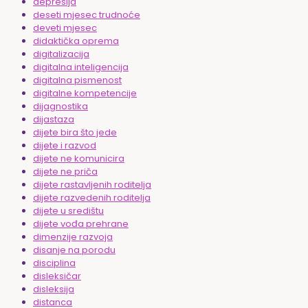
depresija
deseti mjesec trudnoće
deveti mjesec
didaktička oprema
digitalizacija
digitalna inteligencija
digitalna pismenost
digitalne kompetencije
dijagnostika
dijastaza
dijete bira što jede
dijete i razvod
dijete ne komunicira
dijete ne priča
dijete rastavljenih roditelja
dijete razvedenih roditelja
dijete u središtu
dijete vođa prehrane
dimenzije razvoja
disanje na porodu
disciplina
disleksičar
disleksija
distanca