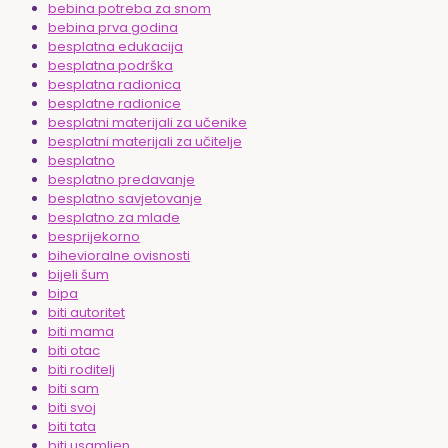
bebina potreba za snom
bebina prva godina
besplatna edukacija
besplatna podrška
besplatna radionica
besplatne radionice
besplatni materijali za učenike
besplatni materijali za učitelje
besplatno
besplatno predavanje
besplatno savjetovanje
besplatno za mlade
besprijekorno
bihevioralne ovisnosti
bijeli šum
bipa
biti autoritet
biti mama
biti otac
biti roditelj
biti sam
biti svoj
biti tata
biti usamljen