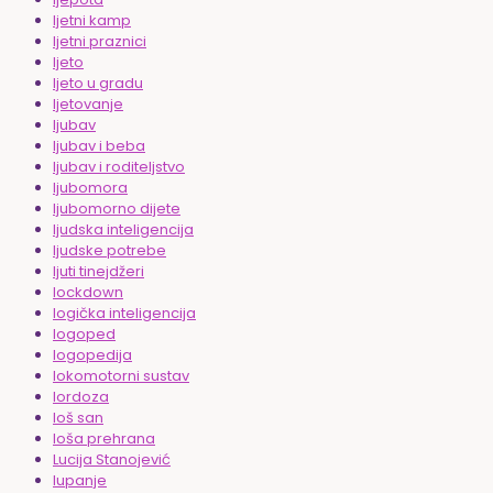
ljetni kamp
ljetni praznici
ljeto
ljeto u gradu
ljetovanje
ljubav
ljubav i beba
ljubav i roditeljstvo
ljubomora
ljubomorno dijete
ljudska inteligencija
ljudske potrebe
ljuti tinejdžeri
lockdown
logička inteligencija
logoped
logopedija
lokomotorni sustav
lordoza
loš san
loša prehrana
Lucija Stanojević
lupanje