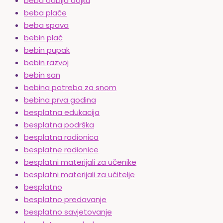
beba odbija dojku
beba plače
beba spava
bebin plač
bebin pupak
bebin razvoj
bebin san
bebina potreba za snom
bebina prva godina
besplatna edukacija
besplatna podrška
besplatna radionica
besplatne radionice
besplatni materijali za učenike
besplatni materijali za učitelje
besplatno
besplatno predavanje
besplatno savjetovanje