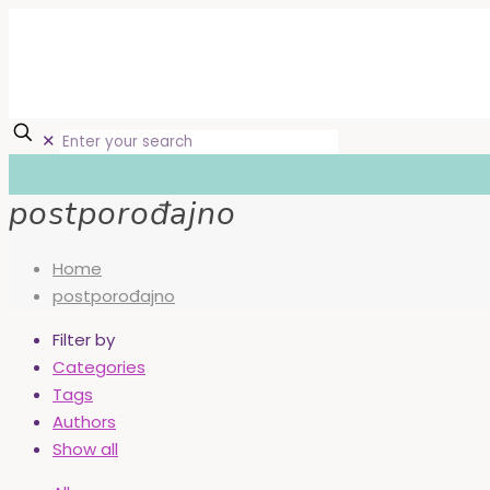
✕
postporođajno
Home
postporođajno
Filter by
Categories
Tags
Authors
Show all