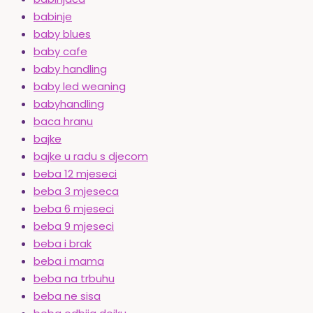
babinje
baby blues
baby cafe
baby handling
baby led weaning
babyhandling
baca hranu
bajke
bajke u radu s djecom
beba 12 mjeseci
beba 3 mjeseca
beba 6 mjeseci
beba 9 mjeseci
beba i brak
beba i mama
beba na trbuhu
beba ne sisa