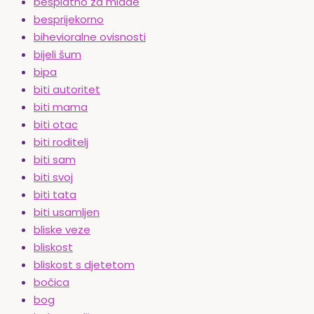
besplatno za mlade
besprijekorno
bihevioralne ovisnosti
bijeli šum
bipa
biti autoritet
biti mama
biti otac
biti roditelj
biti sam
biti svoj
biti tata
biti usamljen
bliske veze
bliskost
bliskost s djetetom
bočica
bog