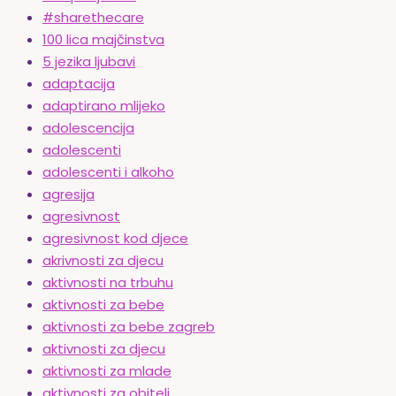
#sharethecare
100 lica majčinstva
5 jezika ljubavi
adaptacija
adaptirano mlijeko
adolescencija
adolescenti
adolescenti i alkoho
agresija
agresivnost
agresivnost kod djece
akrivnosti za djecu
aktivnosti na trbuhu
aktivnosti za bebe
aktivnosti za bebe zagreb
aktivnosti za djecu
aktivnosti za mlade
aktivnosti za obitelj