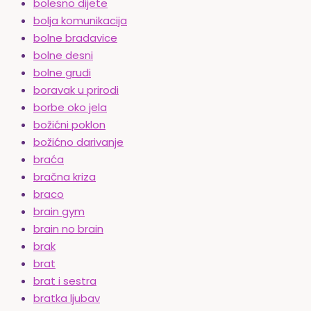
bolesno dijete
bolja komunikacija
bolne bradavice
bolne desni
bolne grudi
boravak u prirodi
borbe oko jela
božićni poklon
božićno darivanje
braća
bračna kriza
braco
brain gym
brain no brain
brak
brat
brat i sestra
bratka ljubav