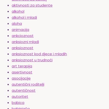
aktivnosti za studente
alkohol
alkohol i mladi
aloha
animacija
ankcioznost
anksiozni mladi
anksioznost
anksioznost kod djece i mladih
anksioznost u trudnoći
art terapija
asertivnost
asocijacije
autentični roditelji
autentičnost
autoritet
babica
babinjača