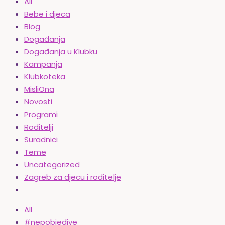
All
Bebe i djeca
Blog
Događanja
Događanja u Klubku
Kampanja
Klubkoteka
MisliOna
Novosti
Programi
Roditelji
Suradnici
Teme
Uncategorized
Zagreb za djecu i roditelje
All
#nepobjedive