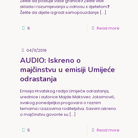
Želite da poštuje vaše granice❓ Želite više
sklada i razumijevanja u odnosu s djetetom❓
Želite da dijete izgradi samopouzdanje
[…]
6
Read more
04/11/2019
AUDIO: Iskreno o
majčinstvu u emisiji Umijeće
odrastanja
Emisija Hrvatskog radija Umijeće odrastanja,
urednice i autorice Majde Makovec Joksimović,
svakog ponedjeljka progovara o raznim
temama i izazovima roditeljstva. Sasvim iskreno
o majčinstvu govorile su
[…]
5
Read more