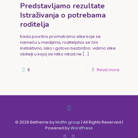
Predstavljamo rezultate
Istraživanja o potrebama
roditelja
Kada površno promatramo slike koje se
nameću u medijima, roditeljstvo se čini
instinktivno, lako i gotovo bezbrižno: vidimo slike
obitelji u kojoj se nitko nikad ne
[…]
8
Read more
© 2026 Betheme by
Muffin group
| All Rights Reserved |
Powered by
WordPress