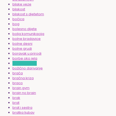
bliske veze
bliskost
bliskost s djetetom
bočica
bog
bolesno dijete
bolja komunikacija
bolne bradavice
bolne desni
bolne grudi
boravak u prirodi
borbe oko jela
božićni poklon
božićno darivanje
braća
bračna kriza
braco
brain gym
brain no brain
brak
brat
brat i sestra
bratka ljubav