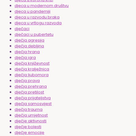
djeca u modernom društvu
djeca u pandemiji
djeca u razvodu braka
djeca u vrtlogu razvoda
dječaci
dječaci u pubertetu
dječja agresija
dječja debljina
dječja hrana
dječja igra
dječja književnost
dječja kralježnica
dječja ljubomora
dječja prava
dječja prehrana
dječja pretilost
dječja prijateljstva
dječja samosvijest
dječja trauma
dječja umjetnost
dječje aktivnosti
dječje bolesti
dječje emocije