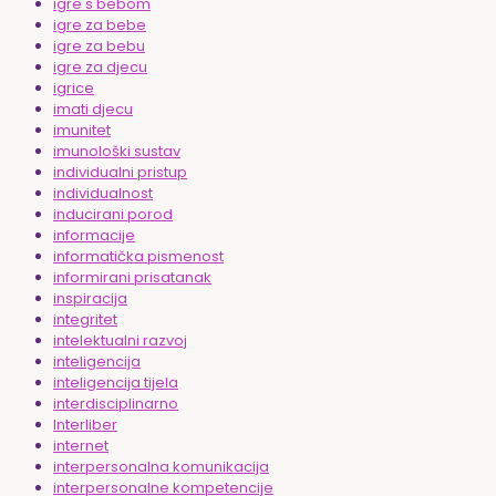
igre s bebom
igre za bebe
igre za bebu
igre za djecu
igrice
imati djecu
imunitet
imunološki sustav
individualni pristup
individualnost
inducirani porod
informacije
informatička pismenost
informirani prisatanak
inspiracija
integritet
intelektualni razvoj
inteligencija
inteligencija tijela
interdisciplinarno
Interliber
internet
interpersonalna komunikacija
interpersonalne kompetencije