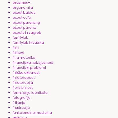
erasmus+
ergonomija
expat babies
expat cafe
expat parenting
expat parents
expats in zagreb
familylab
familylab hrvatska
film
filmovi
fina motorika
financijska neizvjesnost
financijski problemi
fizička aktivnost
fizioterapeut
fizioterapija
fleksibilnost
formiranje identiteta
fotografija
frfljanje
frustracija
funkcionalna medicina
gejming