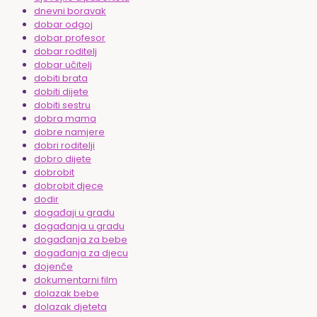
dnevni boravak
dobar odgoj
dobar profesor
dobar roditelj
dobar učitelj
dobiti brata
dobiti dijete
dobiti sestru
dobra mama
dobre namjere
dobri roditelji
dobro dijete
dobrobit
dobrobit djece
dodir
događaji u gradu
događanja u gradu
događanja za bebe
događanja za djecu
dojenče
dokumentarni film
dolazak bebe
dolazak djeteta