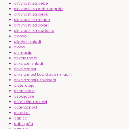
aktivnosti za bebe
aktivnosti za bebe zagreb
aktivnosti za djecu
aktivnosti za mlade
aktivnosti za obitelj
aktivnosti za studente
alkohol
alkohol i mladi
aloha
animacija
ankcioznost
anksiozni mladi
anksioznost
anksioznost kod djece i mladih
anksioznost u trudnoći
art terapija
asertivnost
asocijacije
autentični roditelji
autentičnost
autoritet
babica
babinjača