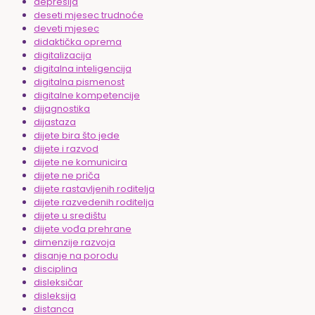
depresija
deseti mjesec trudnoće
deveti mjesec
didaktička oprema
digitalizacija
digitalna inteligencija
digitalna pismenost
digitalne kompetencije
dijagnostika
dijastaza
dijete bira što jede
dijete i razvod
dijete ne komunicira
dijete ne priča
dijete rastavljenih roditelja
dijete razvedenih roditelja
dijete u središtu
dijete vođa prehrane
dimenzije razvoja
disanje na porodu
disciplina
disleksičar
disleksija
distanca