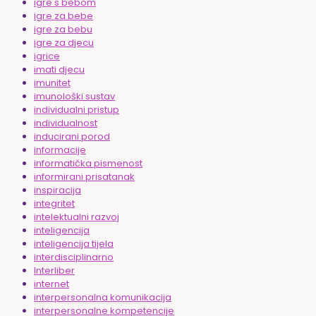
igre s bebom
igre za bebe
igre za bebu
igre za djecu
igrice
imati djecu
imunitet
imunološki sustav
individualni pristup
individualnost
inducirani porod
informacije
informatička pismenost
informirani prisatanak
inspiracija
integritet
intelektualni razvoj
inteligencija
inteligencija tijela
interdisciplinarno
Interliber
internet
interpersonalna komunikacija
interpersonalne kompetencije