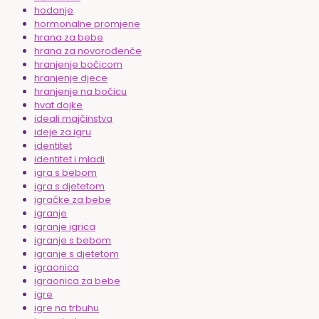
hodanje
hormonalne promjene
hrana za bebe
hrana za novorođenče
hranjenje bočicom
hranjenje djece
hranjenje na bočicu
hvat dojke
ideali majčinstva
ideje za igru
identitet
identitet i mladi
igra s bebom
igra s djetetom
igračke za bebe
igranje
igranje igrica
igranje s bebom
igranje s djetetom
igraonica
igraonica za bebe
igre
igre na trbuhu