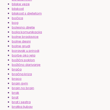
bliske veze
bliskost
bliskost s djetetom
bočica
bog
bolesno dijete
bolja komunikacija
bolne bradavice
bolne desni
bolne grudi
boravak u prirodi
borbe oko jela
božićni poklon
božićno darivanje
braća
bračna kriza
braco
brain gym
brain no brain
brak
brat
brat i sestra
bratka ljubav