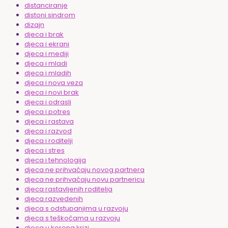
distanciranje
distoni sindrom
dizajn
djeca i brak
djeca i ekrani
djeca i mediji
djeca i mladi
djeca i mladih
djeca i nova veza
djeca i novi brak
djeca i odrasli
djeca i potres
djeca i rastava
djeca i razvod
djeca i roditelji
djeca i stres
djeca i tehnologija
djeca ne prihvaćaju novog partnera
djeca ne prihvaćaju novu partnericu
djeca rastavljenih roditelja
djeca razvedenih
djeca s odstupanjima u razvoju
djeca s teškoćama u razvoju
djeca u korona krizi