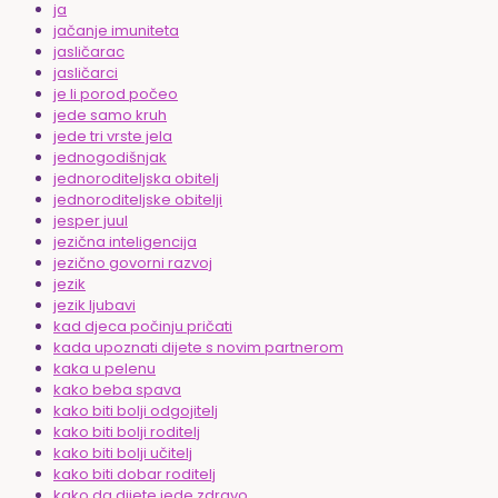
ja
jačanje imuniteta
jasličarac
jasličarci
je li porod počeo
jede samo kruh
jede tri vrste jela
jednogodišnjak
jednoroditeljska obitelj
jednoroditeljske obitelji
jesper juul
jezična inteligencija
jezično govorni razvoj
jezik
jezik ljubavi
kad djeca počinju pričati
kada upoznati dijete s novim partnerom
kaka u pelenu
kako beba spava
kako biti bolji odgojitelj
kako biti bolji roditelj
kako biti bolji učitelj
kako biti dobar roditelj
kako da dijete jede zdravo