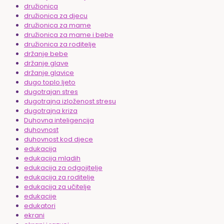
družionica
družionica za djecu
družionica za mame
družionica za mame i bebe
družionica za roditelje
držanje bebe
držanje glave
držanje glavice
dugo toplo ljeto
dugotrajan stres
dugotrajna izloženost stresu
dugotrajna kriza
Duhovna inteligencija
duhovnost
duhovnost kod djece
edukacija
edukacija mladih
edukacija za odgojitelje
edukacija za roditelje
edukacija za učitelje
edukacije
edukatori
ekrani