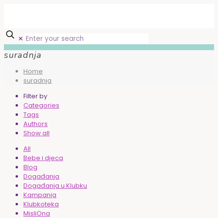
✕
suradnja
Home
suradnja
Filter by
Categories
Tags
Authors
Show all
All
Bebe i djeca
Blog
Događanja
Događanja u Klubku
Kampanja
Klubkoteka
MisliOna