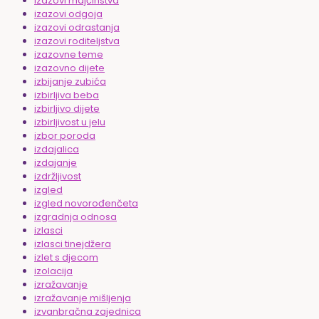
izazovi majčinstva
izazovi odgoja
izazovi odrastanja
izazovi roditeljstva
izazovne teme
izazovno dijete
izbijanje zubića
izbirljiva beba
izbirljivo dijete
izbirljivost u jelu
izbor poroda
izdajalica
izdajanje
izdržljivost
izgled
izgled novorođenčeta
izgradnja odnosa
izlasci
izlasci tinejdžera
izlet s djecom
izolacija
izražavanje
izražavanje mišljenja
izvanbračna zajednica