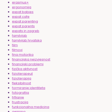
erasmus+
ergonomija
expat babies
expat cafe
expat parenting
expat parents
expats in zagreb
familylab
familylab hrvatska
film
filmovi
fina motorika
financijska neizvjesnost
financijski problemi
fizička aktivnost
fizioterapeut
fizioterapija
fleksibilnost
formiranje identiteta
fotografija
frfljanje
frustracija
funkcionalna medicina
gejming