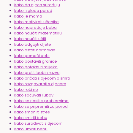
kako da djeca surađuju
kako izgleda porod
kako je mama
kako motivirati učenike
kako napreduje beba
kako naučiti matematiku
kako naučiti učiti
kako odgojiti dijete
kako ostati normalan
kako pomoći bebi
kako postaviti granice
kako potaknuti mlijeko
kako pratiti bebin razvoj
kako pričati s djecom o smrti
kako razgovarati s djecom
kako reći ne
kako sačuvati ljubav
kako se nositi s problemima
kako se pripremiti za porod
kako smanjiti stres
kako smiriti bebu
kako surađivati s djecom
kako umiriti bebu