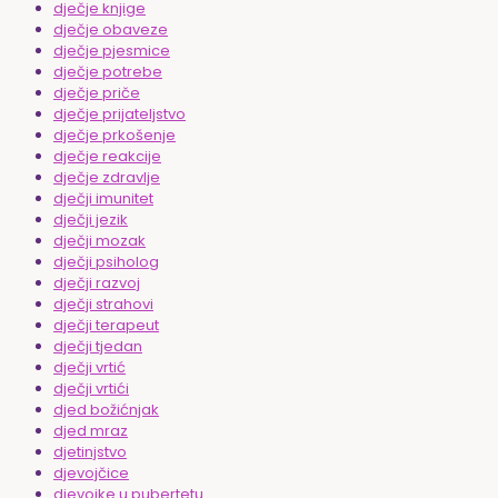
dječje knjige
dječje obaveze
dječje pjesmice
dječje potrebe
dječje priče
dječje prijateljstvo
dječje prkošenje
dječje reakcije
dječje zdravlje
dječji imunitet
dječji jezik
dječji mozak
dječji psiholog
dječji razvoj
dječji strahovi
dječji terapeut
dječji tjedan
dječji vrtić
dječji vrtići
djed božićnjak
djed mraz
djetinjstvo
djevojčice
djevojke u pubertetu