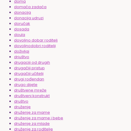
doma
domaća zadaća
donacija
donacija udruzi
doručak
dosada
doula
dovoljno dobar roditelj
dovoljnodobri roditelji
doživljaj
driuštvo
drugaciji od drugih
drugačiji pristup
drugačiji učitelji
drugi rođendan
drugo dijete
društvene mreže
društveni konstrukt
društvo
druženje
druženje za mame
druženje za mame i bebe
druženje za mlade
druženje za roditelje