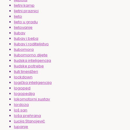
ljetni kamp
ljetni praznici
ljeto
ljeto u gradu
ljetovanje
ljubav
ljubav i beba
ljubav i roditeljstvo
ljubomora
ljubomorno dijete
ljudska inteligencija
ljudske potrebe
ljuti tinejdžeri
lockdown
logička inteligencija
logoped
logopedija
lokomotorni sustav
lordoza
loš san
loša prehrana
Lucija Stanojević
lupanje