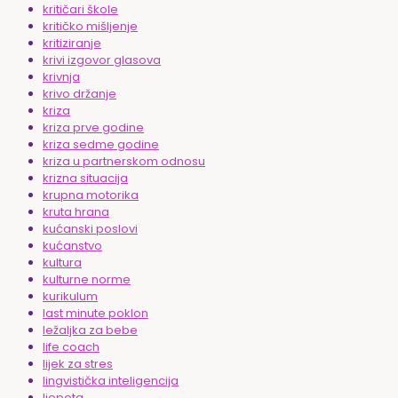
kritičari škole
kritičko mišljenje
kritiziranje
krivi izgovor glasova
krivnja
krivo držanje
kriza
kriza prve godine
kriza sedme godine
kriza u partnerskom odnosu
krizna situacija
krupna motorika
kruta hrana
kućanski poslovi
kućanstvo
kultura
kulturne norme
kurikulum
last minute poklon
ležaljka za bebe
life coach
lijek za stres
lingvistička inteligencija
ljepota