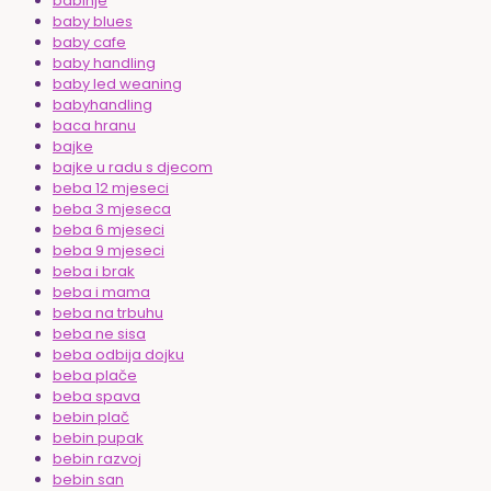
babinje
baby blues
baby cafe
baby handling
baby led weaning
babyhandling
baca hranu
bajke
bajke u radu s djecom
beba 12 mjeseci
beba 3 mjeseca
beba 6 mjeseci
beba 9 mjeseci
beba i brak
beba i mama
beba na trbuhu
beba ne sisa
beba odbija dojku
beba plače
beba spava
bebin plač
bebin pupak
bebin razvoj
bebin san