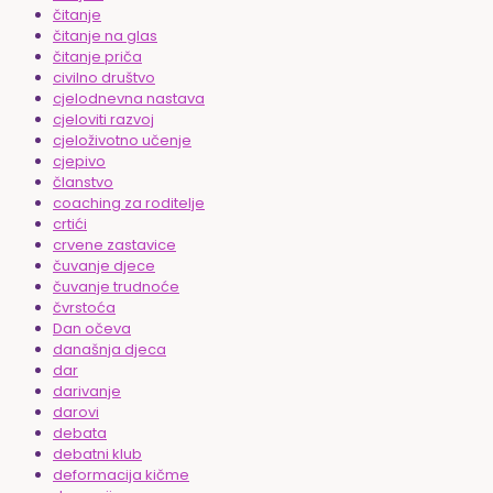
čitanje
čitanje na glas
čitanje priča
civilno društvo
cjelodnevna nastava
cjeloviti razvoj
cjeloživotno učenje
cjepivo
članstvo
coaching za roditelje
crtići
crvene zastavice
čuvanje djece
čuvanje trudnoće
čvrstoća
Dan očeva
današnja djeca
dar
darivanje
darovi
debata
debatni klub
deformacija kičme