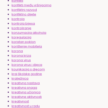
konflikti
konflikti među vršnjacima
konfliktni razvod
konfliktno dijete
kontrola
kontrola bijesa
kontroliranje
konzumacija alkohola
koregulacija
koristan poklon
korištenje mobitela
korona
korona kriza
korona virus
korona virus i djeca
kounikacija s djecom
kraj školske godine
kralježnica
kreativna nastava
kreativna snaga
kreativna učionica
kreativne aktivnosti
kreativnost
kreativnost u radu