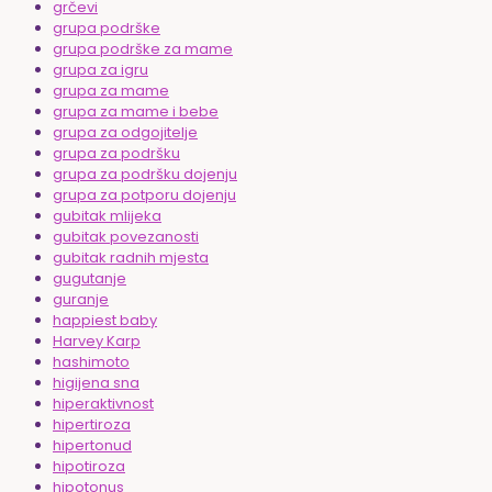
grčevi
grupa podrške
grupa podrške za mame
grupa za igru
grupa za mame
grupa za mame i bebe
grupa za odgojitelje
grupa za podršku
grupa za podršku dojenju
grupa za potporu dojenju
gubitak mlijeka
gubitak povezanosti
gubitak radnih mjesta
gugutanje
guranje
happiest baby
Harvey Karp
hashimoto
higijena sna
hiperaktivnost
hipertiroza
hipertonud
hipotiroza
hipotonus