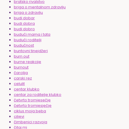
bratsko rivalstvo
briga o mentalnom zdravlju
briga o zdravlju
budi dobar
budi dobra
budi dobro
budući mama i tata
budući roditelji
budućnost
buntovni tinejdžeri
burn out
burne reakcije
burnout
čarolija
carski rez
celulit
centar klubko
centar za roditelje klubko
četvrto tromjesečje
četvrto tromjesječje
ciklus moja beba
ciljevi
čimbenici razvoja
čitaj mi