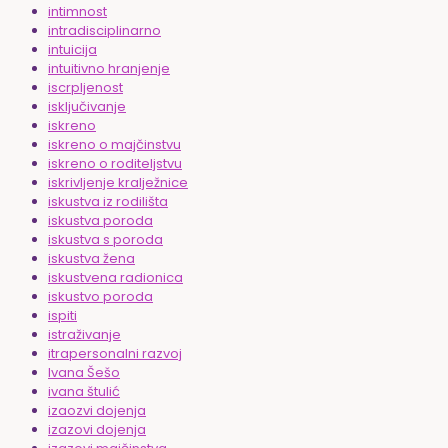
intimnost
intradisciplinarno
intuicija
intuitivno hranjenje
iscrpljenost
isključivanje
iskreno
iskreno o majčinstvu
iskreno o roditeljstvu
iskrivljenje kralježnice
iskustva iz rodilišta
iskustva poroda
iskustva s poroda
iskustva žena
iskustvena radionica
iskustvo poroda
ispiti
istraživanje
itrapersonalni razvoj
Ivana Šešo
ivana štulić
izaozvi dojenja
izazovi dojenja