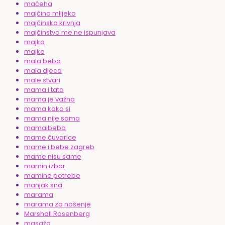
maćeha
majčino mlijeko
majčinska krivnja
majčinstvo me ne ispunjava
majka
majke
mala beba
mala djeca
male stvari
mama i tata
mama je važna
mama kako si
mama nije sama
mamaibeba
mame čuvarice
mame i bebe zagreb
mame nisu same
mamin izbor
mamine potrebe
manjak sna
marama
marama za nošenje
Marshall Rosenberg
masaža