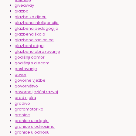
giveaway
glazba
glazba za djecu
glazbena inteligencija
glazbena pedagogija
glazbena škola
glazbene radionice
glazbeni odgoj
glazbeno obrazovanje
godišnji odmor
godišnji s djecom
gostovanje
govor
govorne vježbe
govorništvo
govorno jezični razvoj
grad rijeka
gradivo
grafomotorika
granice
granice u odgoju
granice u odnosima
granice u odnosu