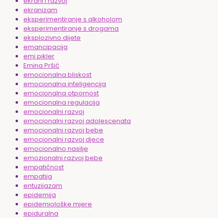
ekrani i razvoj
ekranizam
eksperimentiranje s alkoholom
eksperimentiranje s drogama
eksplozivno dijete
emancipacija
emi pikler
Emina Pršić
emocionalna bliskost
emocionalna inteligencija
emocionalna otpornost
emocionalna regulacija
emocionalni razvoj
emocionalni razvoj adolescenata
emocionalni razvoj bebe
emocionalni razvoj djece
emocionalno nasilje
emozionalni razvoj bebe
empatičnost
empatija
entuzijazam
epidemija
epidemiološke mjere
epiduralna