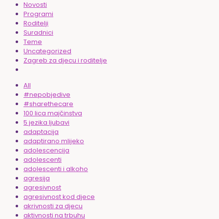
Novosti
Programi
Roditelji
Suradnici
Teme
Uncategorized
Zagreb za djecu i roditelje
All
#nepobjedive
#sharethecare
100 lica majčinstva
5 jezika ljubavi
adaptacija
adaptirano mlijeko
adolescencija
adolescenti
adolescenti i alkoho
agresija
agresivnost
agresivnost kod djece
akrivnosti za djecu
aktivnosti na trbuhu