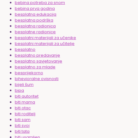
bebina potreba za snom
bebina prva godina
besplatna edukacija
besplatna podrška
besplatna radionica
besplatne radionice
besplatni materijali za učenike
besplatni materijali za učitelje
besplatno
besplatno predavanje
besplatno savjetovanje
besplatno za mlade
besprijekorno
bihevioralne ovisnosti
bijeli šum
bipa
biti autoritet
biti mama
biti otac
biti roditelj
biti sam
biti svoj
biti tata
biti usamljen