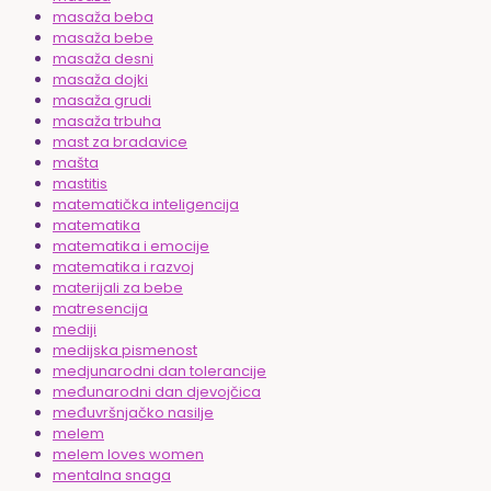
masaža beba
masaža bebe
masaža desni
masaža dojki
masaža grudi
masaža trbuha
mast za bradavice
mašta
mastitis
matematička inteligencija
matematika
matematika i emocije
matematika i razvoj
materijali za bebe
matresencija
mediji
medijska pismenost
medjunarodni dan tolerancije
međunarodni dan djevojčica
međuvršnjačko nasilje
melem
melem loves women
mentalna snaga