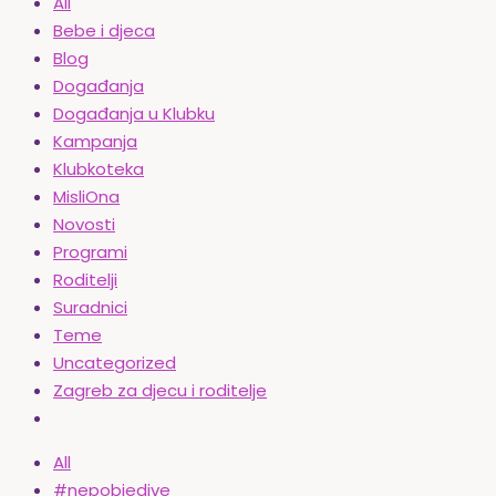
All
Bebe i djeca
Blog
Događanja
Događanja u Klubku
Kampanja
Klubkoteka
MisliOna
Novosti
Programi
Roditelji
Suradnici
Teme
Uncategorized
Zagreb za djecu i roditelje
All
#nepobjedive