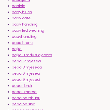
babinje
baby blues
baby cafe
baby handling
baby led weaning
babyhandling
baca hranu
bajke
bajke u radu s djecom
beba 12 mjeseci
beba 3 mjeseca
beba 6 mjeseci
beba 9 mjeseci
beba i brak
beba i mama
beba na trbuhu
beba ne sisa