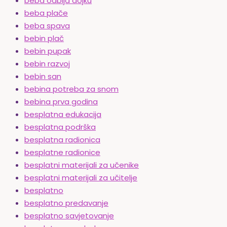
beba odbija dojku
beba plače
beba spava
bebin plač
bebin pupak
bebin razvoj
bebin san
bebina potreba za snom
bebina prva godina
besplatna edukacija
besplatna podrška
besplatna radionica
besplatne radionice
besplatni materijali za učenike
besplatni materijali za učitelje
besplatno
besplatno predavanje
besplatno savjetovanje