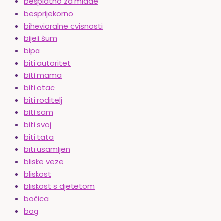
besplatno za mlade
besprijekorno
bihevioralne ovisnosti
bijeli šum
bipa
biti autoritet
biti mama
biti otac
biti roditelj
biti sam
biti svoj
biti tata
biti usamljen
bliske veze
bliskost
bliskost s djetetom
bočica
bog