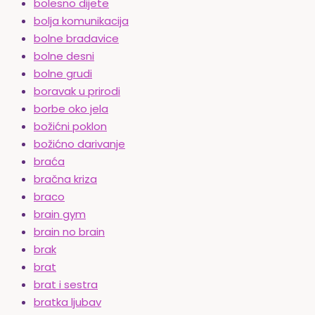
bolesno dijete
bolja komunikacija
bolne bradavice
bolne desni
bolne grudi
boravak u prirodi
borbe oko jela
božićni poklon
božićno darivanje
braća
bračna kriza
braco
brain gym
brain no brain
brak
brat
brat i sestra
bratka ljubav