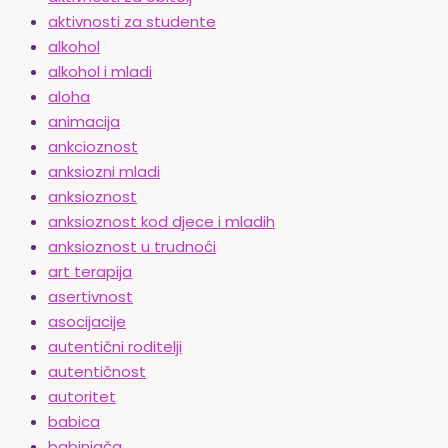
aktivnosti za studente
alkohol
alkohol i mladi
aloha
animacija
ankcioznost
anksiozni mladi
anksioznost
anksioznost kod djece i mladih
anksioznost u trudnoći
art terapija
asertivnost
asocijacije
autentični roditelji
autentičnost
autoritet
babica
babinjača