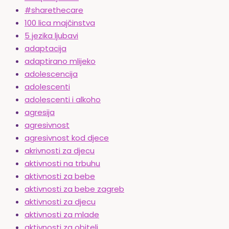
#sharethecare
100 lica majčinstva
5 jezika ljubavi
adaptacija
adaptirano mlijeko
adolescencija
adolescenti
adolescenti i alkoho
agresija
agresivnost
agresivnost kod djece
akrivnosti za djecu
aktivnosti na trbuhu
aktivnosti za bebe
aktivnosti za bebe zagreb
aktivnosti za djecu
aktivnosti za mlade
aktivnosti za obitelj