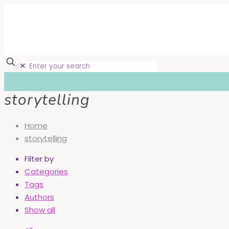
✕
storytelling
Home
storytelling
Filter by
Categories
Tags
Authors
Show all