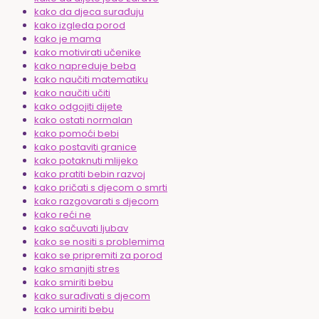
kako da djeca surađuju
kako izgleda porod
kako je mama
kako motivirati učenike
kako napreduje beba
kako naučiti matematiku
kako naučiti učiti
kako odgojiti dijete
kako ostati normalan
kako pomoći bebi
kako postaviti granice
kako potaknuti mlijeko
kako pratiti bebin razvoj
kako pričati s djecom o smrti
kako razgovarati s djecom
kako reći ne
kako sačuvati ljubav
kako se nositi s problemima
kako se pripremiti za porod
kako smanjiti stres
kako smiriti bebu
kako surađivati s djecom
kako umiriti bebu