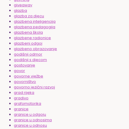
giveaway
glazba
glazba za djecu
glazbena inteligencija
glazbena pedagogija
glazbena škola
glazbene radionice
glazbeni odgoj
glazbeno obrazovanje
godišnji odmor
godišnji s djecom
gostovanje
govor
govorne vježbe
govorništvo
govorno jezični razvoj
grad rijeka
gradivo
grafomotorika
granice
granice u odgoju
granice u odnosima
granice u odnosu