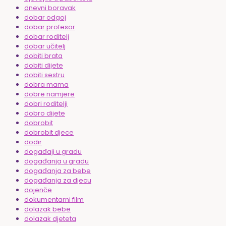
dnevni boravak
dobar odgoj
dobar profesor
dobar roditelj
dobar učitelj
dobiti brata
dobiti dijete
dobiti sestru
dobra mama
dobre namjere
dobri roditelji
dobro dijete
dobrobit
dobrobit djece
dodir
događaji u gradu
događanja u gradu
događanja za bebe
događanja za djecu
dojenče
dokumentarni film
dolazak bebe
dolazak djeteta