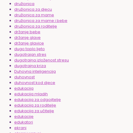
družionica
družionica za djecu
družionica za mame
družionica za mame i bebe
družionica za roditelje
držanje bebe
držanje glave
držanje glavice
dugo toplo ljeto
dugotrajan stres
dugotrajna izloženost stresu
dugotrajna kriza
Duhovna inteligencija
duhovnost
duhovnost kod djece
edukacija
edukacija mladih
edukacija za odgojitelje
edukacija za roditelje
edukacija za učitelje
edukacije
edukatori
ekrani