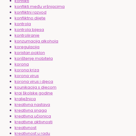
konflikti
konflikti među vršnjacima
konfliktni razvod
konfliktno dijete
kontrola
kontrola bijesa
kontroliranje
konzumacija alkohola
koregulacija
koristan poklon
korištenje mobitela
korona
korona kriza
korona virus
korona virus i djeca
kounikacija s djecom
kraj školske godine
kralježnica
kreativna nastava
kreativna snaga
kreativna učionica
kreativne aktivnosti
kreativnost
kreativnost u radu