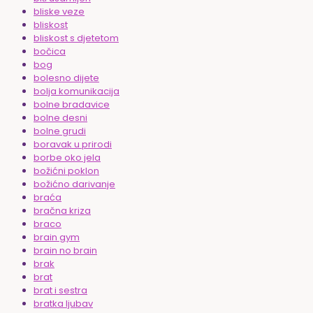
bliske veze
bliskost
bliskost s djetetom
bočica
bog
bolesno dijete
bolja komunikacija
bolne bradavice
bolne desni
bolne grudi
boravak u prirodi
borbe oko jela
božićni poklon
božićno darivanje
braća
bračna kriza
braco
brain gym
brain no brain
brak
brat
brat i sestra
bratka ljubav