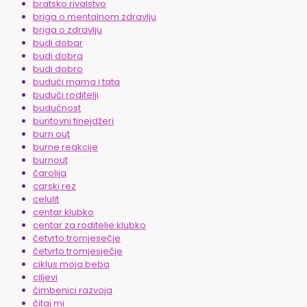
bratsko rivalstvo
briga o mentalnom zdravlju
briga o zdravlju
budi dobar
budi dobra
budi dobro
budući mama i tata
budući roditelji
budućnost
buntovni tinejdžeri
burn out
burne reakcije
burnout
čarolija
carski rez
celulit
centar klubko
centar za roditelje klubko
četvrto tromjesečje
četvrto tromjesječje
ciklus moja beba
ciljevi
čimbenici razvoja
čitaj mi