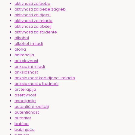
aktivnosti za bebe
aktivnosti za bebe zagreb
aktivnosti za djecu
aktivnosti za mlade
aktivnosti za obitelj
aktivnosti za studente
alkohol
alkohol i mladi
aloha
animacija
ankcioznost
anksiozni mladi
anksioznost
anksioznost kod djece i mladih
anksioznost u trudnoći
art terapija
asertivnost
asocijacije
autentični roditelji
autentičnost
autoritet
babica
babinjača