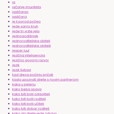
ja
jačanje imuniteta
jasličarac
jasličarci
je li porod počeo
jede samo kruh
jede tri vrste jela
jednogodišnjak
jednoroditeljska obitelj
jednoroditeljske obitelji
jesper juul
jezična inteligencija
jezično govorni razvoj
jezik
jezik ljubavi
kad djeca počinju pričati
kada upoznati dijete s novim partnerom
kaka u pelenu
kako beba spava
kako biti bolji odgojitelj
kako biti bolji roditelj
kako biti bolji učitelj
kako biti dobar roditelj
kako da dijete jede zdravo