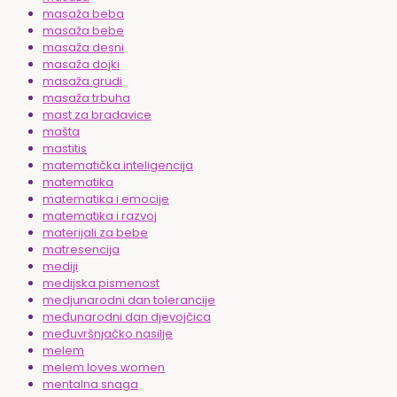
masaža beba
masaža bebe
masaža desni
masaža dojki
masaža grudi
masaža trbuha
mast za bradavice
mašta
mastitis
matematička inteligencija
matematika
matematika i emocije
matematika i razvoj
materijali za bebe
matresencija
mediji
medijska pismenost
medjunarodni dan tolerancije
međunarodni dan djevojčica
međuvršnjačko nasilje
melem
melem loves women
mentalna snaga