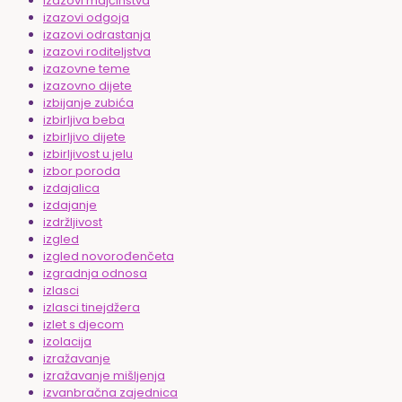
izazovi majčinstva
izazovi odgoja
izazovi odrastanja
izazovi roditeljstva
izazovne teme
izazovno dijete
izbijanje zubića
izbirljiva beba
izbirljivo dijete
izbirljivost u jelu
izbor poroda
izdajalica
izdajanje
izdržljivost
izgled
izgled novorođenčeta
izgradnja odnosa
izlasci
izlasci tinejdžera
izlet s djecom
izolacija
izražavanje
izražavanje mišljenja
izvanbračna zajednica