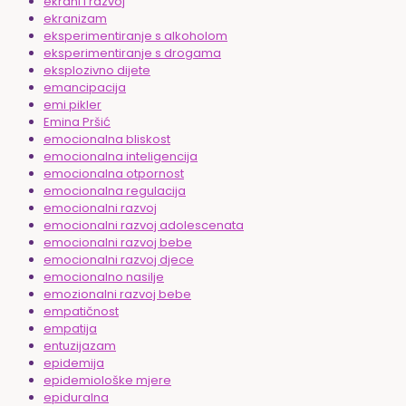
ekrani i razvoj
ekranizam
eksperimentiranje s alkoholom
eksperimentiranje s drogama
eksplozivno dijete
emancipacija
emi pikler
Emina Pršić
emocionalna bliskost
emocionalna inteligencija
emocionalna otpornost
emocionalna regulacija
emocionalni razvoj
emocionalni razvoj adolescenata
emocionalni razvoj bebe
emocionalni razvoj djece
emocionalno nasilje
emozionalni razvoj bebe
empatičnost
empatija
entuzijazam
epidemija
epidemiološke mjere
epiduralna