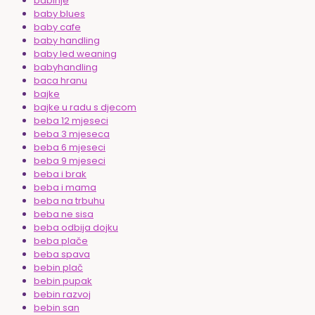
babinje
baby blues
baby cafe
baby handling
baby led weaning
babyhandling
baca hranu
bajke
bajke u radu s djecom
beba 12 mjeseci
beba 3 mjeseca
beba 6 mjeseci
beba 9 mjeseci
beba i brak
beba i mama
beba na trbuhu
beba ne sisa
beba odbija dojku
beba plače
beba spava
bebin plač
bebin pupak
bebin razvoj
bebin san