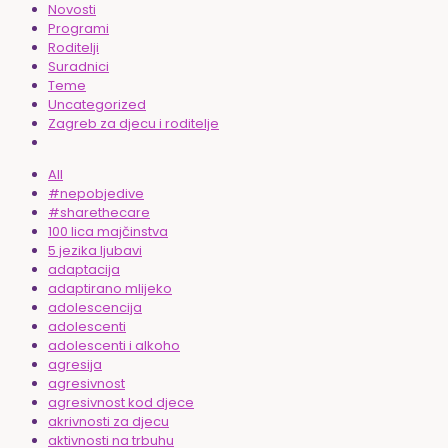
Novosti
Programi
Roditelji
Suradnici
Teme
Uncategorized
Zagreb za djecu i roditelje
All
#nepobjedive
#sharethecare
100 lica majčinstva
5 jezika ljubavi
adaptacija
adaptirano mlijeko
adolescencija
adolescenti
adolescenti i alkoho
agresija
agresivnost
agresivnost kod djece
akrivnosti za djecu
aktivnosti na trbuhu