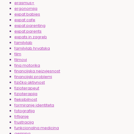
erasmus+
ergonomija
expat babies
expat cafe
expat parenting
expat parents
expats in zagreb
familylab
familylab hrvatska
film
filmovi
fina motorika
financijska neizvjesnost
financijski problemi
fizička aktivnost
fizioterapeut
fizioterapija
fleksibilnost
formiranje identiteta
fotografija
frfljanje
frustracija
funkcionalna medicina
gejming