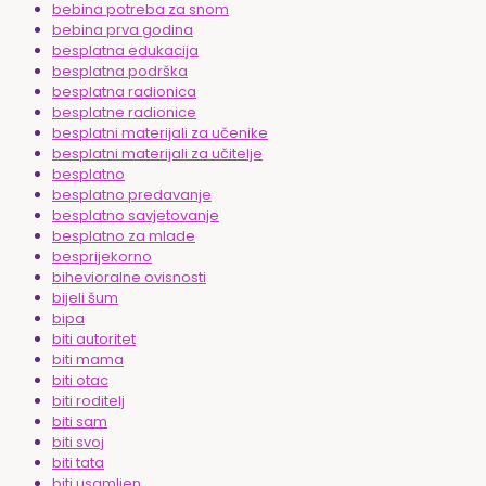
bebina potreba za snom
bebina prva godina
besplatna edukacija
besplatna podrška
besplatna radionica
besplatne radionice
besplatni materijali za učenike
besplatni materijali za učitelje
besplatno
besplatno predavanje
besplatno savjetovanje
besplatno za mlade
besprijekorno
bihevioralne ovisnosti
bijeli šum
bipa
biti autoritet
biti mama
biti otac
biti roditelj
biti sam
biti svoj
biti tata
biti usamljen