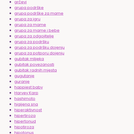
grčevi
grupa podrške
grupa podrške za mame
grupa za igru
grupa za mame
grupa za mame i bebe
grupa za odgojitelje
grupa za podršku
grupa za podršku dojenju
grupa za potporu dojenju
gubitak mlijeka
gubitak povezanosti
gubitak radnih mjesta
gugutanje
guranje
happiest baby
Harvey Karp
hashimoto
higijena sna
hiperaktivnost
hipertiroza
hipertonud
hipotiroza
hipotonus