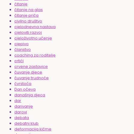
čitanje
čitanje na glas
čitanje priča
civilno društvo
cjelodnevna nastava
cjeloviti razvoj
cjeloživotno učenje
cjepivo
članstvo
coaching za roditelje
crtići
crvene zastavice
čuvanje djece
čuvanje trudnoće
čvrstoća
Dan očeva
današnja djeca
dar
darivanje
darovi
debata
debatni klub
deformacija kičme