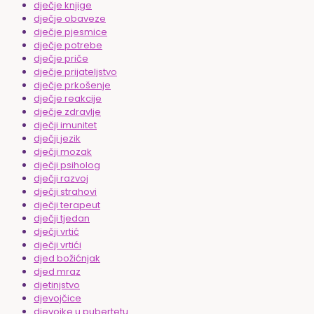
dječje knjige
dječje obaveze
dječje pjesmice
dječje potrebe
dječje priče
dječje prijateljstvo
dječje prkošenje
dječje reakcije
dječje zdravlje
dječji imunitet
dječji jezik
dječji mozak
dječji psiholog
dječji razvoj
dječji strahovi
dječji terapeut
dječji tjedan
dječji vrtić
dječji vrtići
djed božićnjak
djed mraz
djetinjstvo
djevojčice
djevojke u pubertetu