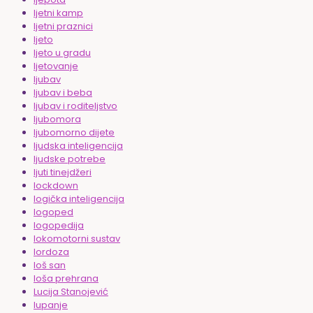
ljetni kamp
ljetni praznici
ljeto
ljeto u gradu
ljetovanje
ljubav
ljubav i beba
ljubav i roditeljstvo
ljubomora
ljubomorno dijete
ljudska inteligencija
ljudske potrebe
ljuti tinejdžeri
lockdown
logička inteligencija
logoped
logopedija
lokomotorni sustav
lordoza
loš san
loša prehrana
Lucija Stanojević
lupanje