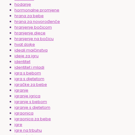
hodanje
hormonalne promjene
hrana za bebe
hrana za novorođenče
hranjenje bočicom
hranjenje djece
hranjenje na bočicu
hvat dojke
ideali majčinstva
ideje za igru
identitet
identitet i mladi
igra s bebom
igra s djetetom
igračke za bebe
igranje
igranje igrica
igranje s bebom
igranje s djetetom
igraonica
igraonica za bebe
igre
igre na trbuhu