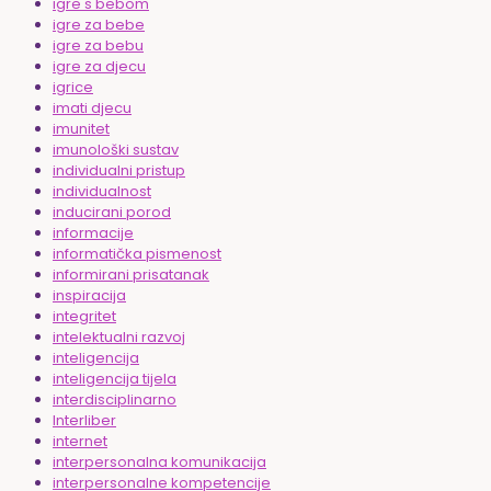
igre s bebom
igre za bebe
igre za bebu
igre za djecu
igrice
imati djecu
imunitet
imunološki sustav
individualni pristup
individualnost
inducirani porod
informacije
informatička pismenost
informirani prisatanak
inspiracija
integritet
intelektualni razvoj
inteligencija
inteligencija tijela
interdisciplinarno
Interliber
internet
interpersonalna komunikacija
interpersonalne kompetencije