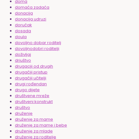
doma
domaća zadaća
donacija
donacija udruzi
doručak
dosada
doula
dovoljno dobar roditelj
dovoljnodobri roditelji
doživljaj
driuštvo
drugaciji od drugih
drugačiji pristup
drugačiji učitelji
drugi rođendan
drugo dijete
društvene mreže
društveni konstrukt
društvo
druženje
druženje za mame
druženje za mame i bebe
druženje za mlade
druženje za roditelje