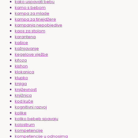
kako uspavati bebu
kamo s bebom
kampa za mlade
kampa za tinejdžere
kampanja nepobjedive
kaos za stolom
karantena
kašice
kažnjavanje
kegelove vježbe
kifoza
kishon
klokanica
klupko
knjiga
književnost
knjižnica
kod kuće
kognitivni razvoj
kolike
koliko bebeb spavaju
kolostrum
kompetencije
kompetencije u odnosima