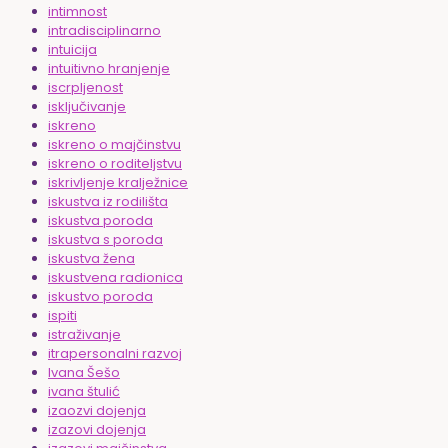
intimnost
intradisciplinarno
intuicija
intuitivno hranjenje
iscrpljenost
isključivanje
iskreno
iskreno o majčinstvu
iskreno o roditeljstvu
iskrivljenje kralježnice
iskustva iz rodilišta
iskustva poroda
iskustva s poroda
iskustva žena
iskustvena radionica
iskustvo poroda
ispiti
istraživanje
itrapersonalni razvoj
Ivana Šešo
ivana štulić
izaozvi dojenja
izazovi dojenja