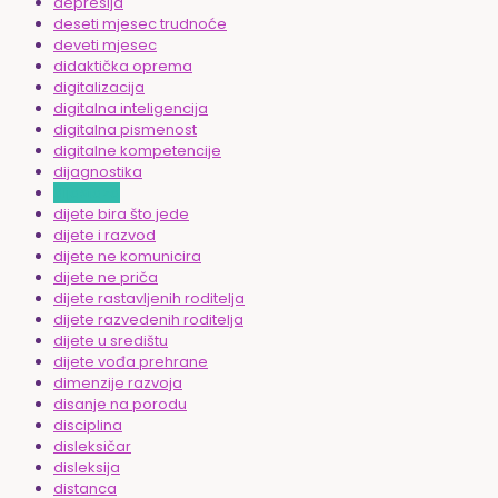
depresija
deseti mjesec trudnoće
deveti mjesec
didaktička oprema
digitalizacija
digitalna inteligencija
digitalna pismenost
digitalne kompetencije
dijagnostika
dijastaza
dijete bira što jede
dijete i razvod
dijete ne komunicira
dijete ne priča
dijete rastavljenih roditelja
dijete razvedenih roditelja
dijete u središtu
dijete vođa prehrane
dimenzije razvoja
disanje na porodu
disciplina
disleksičar
disleksija
distanca