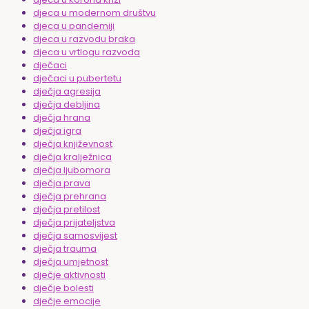
djeca u modernom društvu
djeca u pandemiji
djeca u razvodu braka
djeca u vrtlogu razvoda
dječaci
dječaci u pubertetu
dječja agresija
dječja debljina
dječja hrana
dječja igra
dječja književnost
dječja kralježnica
dječja ljubomora
dječja prava
dječja prehrana
dječja pretilost
dječja prijateljstva
dječja samosvijest
dječja trauma
dječja umjetnost
dječje aktivnosti
dječje bolesti
dječje emocije