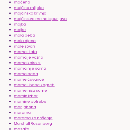
maćeha
majčino mlijeko
majčinska krivnja
majčinstvo me ne ispunjava
majka
majke
mala beba
mala djeca
male stvari
mama i tata
mama je važna
mama kako si
mama nije sama
mamaibeba
mame čuvarice
mame i bebe zagreb
mame nisu same
mamin izbor
mamine potrebe
manjak sna
marama
marama za nošenje
Marshall Rosenberg
masaža