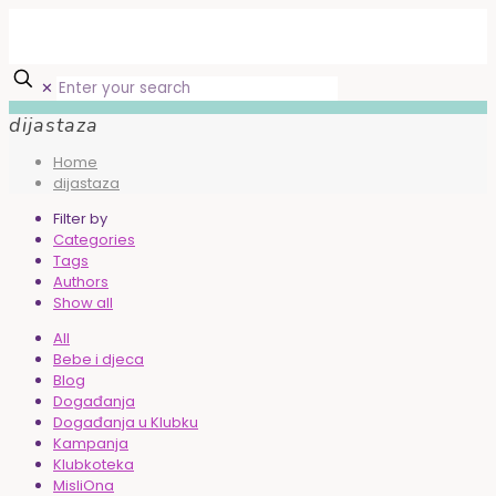
✕
dijastaza
Home
dijastaza
Filter by
Categories
Tags
Authors
Show all
All
Bebe i djeca
Blog
Događanja
Događanja u Klubku
Kampanja
Klubkoteka
MisliOna