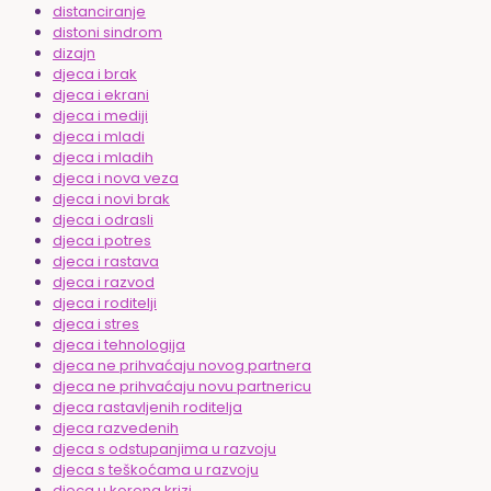
distanciranje
distoni sindrom
dizajn
djeca i brak
djeca i ekrani
djeca i mediji
djeca i mladi
djeca i mladih
djeca i nova veza
djeca i novi brak
djeca i odrasli
djeca i potres
djeca i rastava
djeca i razvod
djeca i roditelji
djeca i stres
djeca i tehnologija
djeca ne prihvaćaju novog partnera
djeca ne prihvaćaju novu partnericu
djeca rastavljenih roditelja
djeca razvedenih
djeca s odstupanjima u razvoju
djeca s teškoćama u razvoju
djeca u korona krizi