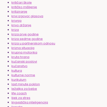
kritičari škole
kritičko mišljenje
kritiziranje
krivi izgovor glasova
krivnja
krivo držanje
kriza
kriza prve godine
kriza sedme godine
kriza u partnerskom odnosu
krizna situacija
krupna motorika
kruta hrana
kućanski poslovi
kućanstvo
kultura
kulturne norme
kurikulum
last minute poklon
ležaljka za bebe
life coach
lijek za stres
lingvistička inteligencija
ljepota